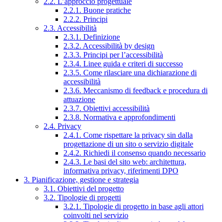
2.2. L’approccio progettuale
2.2.1. Buone pratiche
2.2.2. Principi
2.3. Accessibilità
2.3.1. Definizione
2.3.2. Accessibilità by design
2.3.3. Principi per l’accessibilità
2.3.4. Linee guida e criteri di successo
2.3.5. Come rilasciare una dichiarazione di
accessibilità
2.3.6. Meccanismo di feedback e procedura di
attuazione
2.3.7. Obiettivi accessibilità
2.3.8. Normativa e approfondimenti
2.4. Privacy
2.4.1. Come rispettare la privacy sin dalla
progettazione di un sito o servizio digitale
2.4.2. Richiedi il consenso quando necessario
2.4.3. Le basi del sito web: architettura,
informativa privacy, riferimenti DPO
3. Pianificazione, gestione e strategia
3.1. Obiettivi del progetto
3.2. Tipologie di progetti
3.2.1. Tipologie di progetto in base agli attori
coinvolti nel servizio