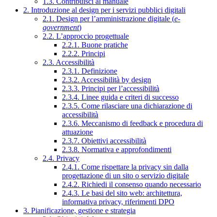
1.3. Contribuisci al manuale
2. Introduzione al design per i servizi pubblici digitali
2.1. Design per l’amministrazione digitale (
e-
government
)
2.2. L’approccio progettuale
2.2.1. Buone pratiche
2.2.2. Principi
2.3. Accessibilità
2.3.1. Definizione
2.3.2. Accessibilità by design
2.3.3. Principi per l’accessibilità
2.3.4. Linee guida e criteri di successo
2.3.5. Come rilasciare una dichiarazione di
accessibilità
2.3.6. Meccanismo di feedback e procedura di
attuazione
2.3.7. Obiettivi accessibilità
2.3.8. Normativa e approfondimenti
2.4. Privacy
2.4.1. Come rispettare la privacy sin dalla
progettazione di un sito o servizio digitale
2.4.2. Richiedi il consenso quando necessario
2.4.3. Le basi del sito web: architettura,
informativa privacy, riferimenti DPO
3. Pianificazione, gestione e strategia