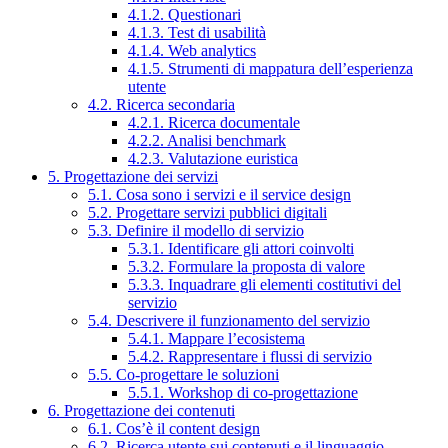
4.1.2. Questionari
4.1.3. Test di usabilità
4.1.4. Web analytics
4.1.5. Strumenti di mappatura dell’esperienza
utente
4.2. Ricerca secondaria
4.2.1. Ricerca documentale
4.2.2. Analisi benchmark
4.2.3. Valutazione euristica
5. Progettazione dei servizi
5.1. Cosa sono i servizi e il service design
5.2. Progettare servizi pubblici digitali
5.3. Definire il modello di servizio
5.3.1. Identificare gli attori coinvolti
5.3.2. Formulare la proposta di valore
5.3.3. Inquadrare gli elementi costitutivi del
servizio
5.4. Descrivere il funzionamento del servizio
5.4.1. Mappare l’ecosistema
5.4.2. Rappresentare i flussi di servizio
5.5. Co-progettare le soluzioni
5.5.1. Workshop di co-progettazione
6. Progettazione dei contenuti
6.1. Cos’è il content design
6.2. Ricerca utente sui contenuti e il linguaggio