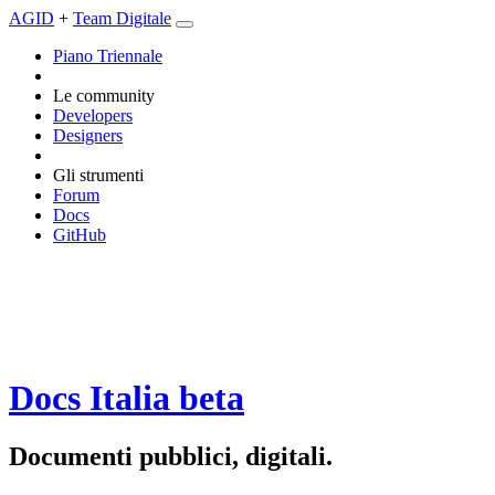
AGID
+
Team Digitale
Piano Triennale
Le community
Developers
Designers
Gli strumenti
Forum
Docs
GitHub
Docs Italia
beta
Documenti pubblici, digitali.