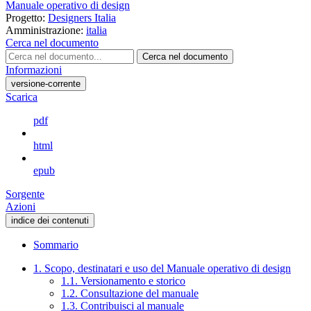
Manuale operativo di design
Progetto:
Designers Italia
Amministrazione:
italia
Cerca nel documento
Cerca nel documento
Informazioni
versione-corrente
Scarica
pdf
html
epub
Sorgente
Azioni
indice dei contenuti
Sommario
1. Scopo, destinatari e uso del Manuale operativo di design
1.1. Versionamento e storico
1.2. Consultazione del manuale
1.3. Contribuisci al manuale