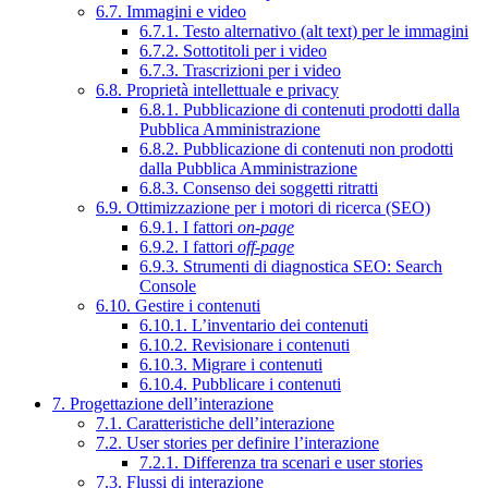
6.7. Immagini e video
6.7.1. Testo alternativo (alt text) per le immagini
6.7.2. Sottotitoli per i video
6.7.3. Trascrizioni per i video
6.8. Proprietà intellettuale e privacy
6.8.1. Pubblicazione di contenuti prodotti dalla
Pubblica Amministrazione
6.8.2. Pubblicazione di contenuti non prodotti
dalla Pubblica Amministrazione
6.8.3. Consenso dei soggetti ritratti
6.9. Ottimizzazione per i motori di ricerca (SEO)
6.9.1. I fattori
on-page
6.9.2. I fattori
off-page
6.9.3. Strumenti di diagnostica SEO: Search
Console
6.10. Gestire i contenuti
6.10.1. L’inventario dei contenuti
6.10.2. Revisionare i contenuti
6.10.3. Migrare i contenuti
6.10.4. Pubblicare i contenuti
7. Progettazione dell’interazione
7.1. Caratteristiche dell’interazione
7.2. User stories per definire l’interazione
7.2.1. Differenza tra scenari e user stories
7.3. Flussi di interazione