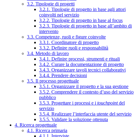
3.2. Tipologie di progetti
3.2.1. Tipologie di progetto in base agli attori
coinvolti nel servizio
3.2.2. Tipologie di progetto in base al focus
3.2.3. Tipologie di progetto in base all’ambito di
intervento
3.3. Competenze, ruoli e figure coinvolte
3.3.1. Coordinatore di progetto
3.3.2. Definire ruoli e responsabilità
3.4. Metodo di lavoro
3.4.1. Definire processi, strumenti e rituali
3.4.2. Curare la documentazione di progetto
3.4.3. Organizzare tavoli tecnici collaborativi
3.4.4. Prendere decisioni
3.5. Il processo progettuale
3.5.1. Organizzare il progetto e la sua gestione
3.5.2. Comprendere il contesto d’uso del servizio
pubblico
3.5.3. Progettare i processi e i
touchpoint
del
servizio
3.5.4. Realizzare l’interfaccia utente del servizio
3.5.5. Validare la soluzione ottenuta
4. Ricerca progettuale
4.1. Ricerca primaria
4.1.1. Interviste