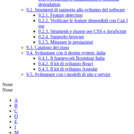
degradation
9.2. Strumenti di supporto allo sviluppo del software
9.2.1. Feature detection
9.2.2. Verificare le feature disponibili con Can I
use
9.2.3. Strumenti e risorse per CSS e JavaScript
9.2.4. Supporto browser
9.2.5. Misurare le prestazioni
9.3. Catalogo del riuso
9.4. Sviluppare con il design system .italia
9.4.1. Il framework Bootstrap Italia
9.4.2. Il kit di sviluppo React
9.4.3. Il kit di sviluppo Angular
9.5. Sviluppare con i modelli di sito e servizi
None
None
A
B
C
D
E
I
M