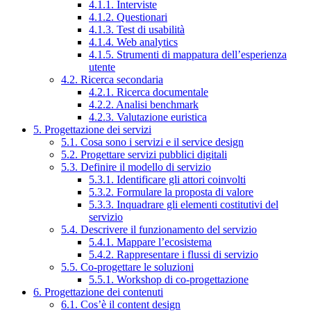
4.1.1. Interviste
4.1.2. Questionari
4.1.3. Test di usabilità
4.1.4. Web analytics
4.1.5. Strumenti di mappatura dell’esperienza
utente
4.2. Ricerca secondaria
4.2.1. Ricerca documentale
4.2.2. Analisi benchmark
4.2.3. Valutazione euristica
5. Progettazione dei servizi
5.1. Cosa sono i servizi e il service design
5.2. Progettare servizi pubblici digitali
5.3. Definire il modello di servizio
5.3.1. Identificare gli attori coinvolti
5.3.2. Formulare la proposta di valore
5.3.3. Inquadrare gli elementi costitutivi del
servizio
5.4. Descrivere il funzionamento del servizio
5.4.1. Mappare l’ecosistema
5.4.2. Rappresentare i flussi di servizio
5.5. Co-progettare le soluzioni
5.5.1. Workshop di co-progettazione
6. Progettazione dei contenuti
6.1. Cos’è il content design