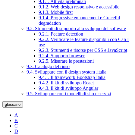
9.1.1. Attività preliminari
9.1.2. Web design responsivo e accessibile
9.1.3. Mobile first
9.1.4. Progressive enhancement e Graceful
degradation
9.2. Strumenti di supporto allo sviluppo del software
9.2.1. Feature detection
9.2.2. Verificare le feature disponibili con Can I
use
9.2.3. Strumenti e risorse per CSS e JavaScript
9.2.4. Supporto browser
9.2.5. Misurare le prestazioni
9.3. Catalogo del riuso
9.4. Sviluppare con il design system .italia
9.4.1. Il framework Bootstrap Italia
9.4.2. Il kit di sviluppo React
9.4.3. Il kit di sviluppo Angular
9.5. Sviluppare con i modelli di sito e servizi
glossario
A
B
C
D