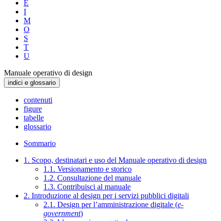
E
I
M
O
S
T
U
Manuale operativo di design
indici e glossario
contenuti
figure
tabelle
glossario
Sommario
1. Scopo, destinatari e uso del Manuale operativo di design
1.1. Versionamento e storico
1.2. Consultazione del manuale
1.3. Contribuisci al manuale
2. Introduzione al design per i servizi pubblici digitali
2.1. Design per l’amministrazione digitale (
e-
government
)