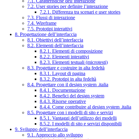
7.1. Caratteristiche dell’interazione
7.2. User stories per definire l’interazione
7.2.1. Differenza tra scenari e user stories
7.3. Flussi di interazione
7.4. Wireframe
7.5. Prototipi interattivi
8. Progettazione dell’interfaccia
8.1. Obiettivi dell’interfaccia
8.2. Elementi dell’interfaccia
8.2.1. Elementi di composizione
8.2.2. Elementi interattivi
8.2.3. Elementi testuali (microtesti)
8.3. Progettare e costruire in alta fedeltà
8.3.1. Layout di pagina
8.3.2. Prototipi in alta fedeltà
8.4. Progettare con il design system .italia
8.4.1. Documentazione
8.4.2. Benefici del design system
8.4.3. Risorse operative
8.4.4. Come contribuire al design system .italia
8.5. Progettare con i modelli di sito e servizi
8.5.1. Vantaggi dell’utilizzo dei modelli
8.5.2. I modelli di sito e servizi disponibili
9. Sviluppo dell’interfaccia
9.1. Approccio allo sviluppo