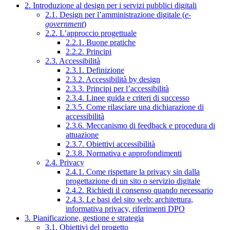
2. Introduzione al design per i servizi pubblici digitali
2.1. Design per l’amministrazione digitale (
e-
government
)
2.2. L’approccio progettuale
2.2.1. Buone pratiche
2.2.2. Principi
2.3. Accessibilità
2.3.1. Definizione
2.3.2. Accessibilità by design
2.3.3. Principi per l’accessibilità
2.3.4. Linee guida e criteri di successo
2.3.5. Come rilasciare una dichiarazione di
accessibilità
2.3.6. Meccanismo di feedback e procedura di
attuazione
2.3.7. Obiettivi accessibilità
2.3.8. Normativa e approfondimenti
2.4. Privacy
2.4.1. Come rispettare la privacy sin dalla
progettazione di un sito o servizio digitale
2.4.2. Richiedi il consenso quando necessario
2.4.3. Le basi del sito web: architettura,
informativa privacy, riferimenti DPO
3. Pianificazione, gestione e strategia
3.1. Obiettivi del progetto