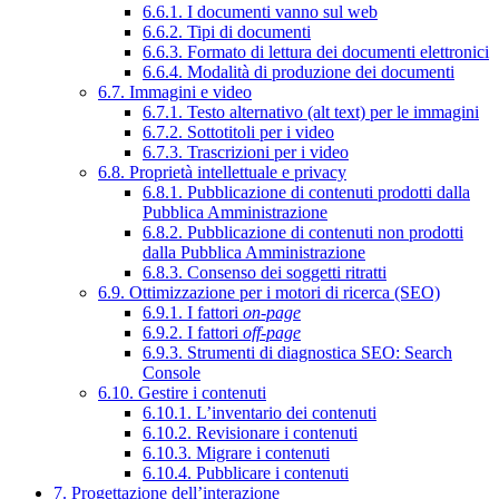
6.6.1. I documenti vanno sul web
6.6.2. Tipi di documenti
6.6.3. Formato di lettura dei documenti elettronici
6.6.4. Modalità di produzione dei documenti
6.7. Immagini e video
6.7.1. Testo alternativo (alt text) per le immagini
6.7.2. Sottotitoli per i video
6.7.3. Trascrizioni per i video
6.8. Proprietà intellettuale e privacy
6.8.1. Pubblicazione di contenuti prodotti dalla
Pubblica Amministrazione
6.8.2. Pubblicazione di contenuti non prodotti
dalla Pubblica Amministrazione
6.8.3. Consenso dei soggetti ritratti
6.9. Ottimizzazione per i motori di ricerca (SEO)
6.9.1. I fattori
on-page
6.9.2. I fattori
off-page
6.9.3. Strumenti di diagnostica SEO: Search
Console
6.10. Gestire i contenuti
6.10.1. L’inventario dei contenuti
6.10.2. Revisionare i contenuti
6.10.3. Migrare i contenuti
6.10.4. Pubblicare i contenuti
7. Progettazione dell’interazione