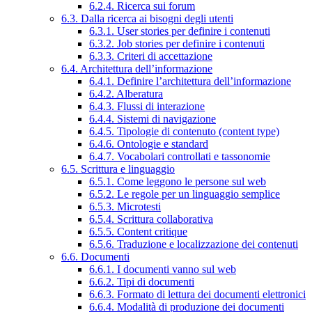
6.2.4. Ricerca sui forum
6.3. Dalla ricerca ai bisogni degli utenti
6.3.1. User stories per definire i contenuti
6.3.2. Job stories per definire i contenuti
6.3.3. Criteri di accettazione
6.4. Architettura dell’informazione
6.4.1. Definire l’architettura dell’informazione
6.4.2. Alberatura
6.4.3. Flussi di interazione
6.4.4. Sistemi di navigazione
6.4.5. Tipologie di contenuto (content type)
6.4.6. Ontologie e standard
6.4.7. Vocabolari controllati e tassonomie
6.5. Scrittura e linguaggio
6.5.1. Come leggono le persone sul web
6.5.2. Le regole per un linguaggio semplice
6.5.3. Microtesti
6.5.4. Scrittura collaborativa
6.5.5. Content critique
6.5.6. Traduzione e localizzazione dei contenuti
6.6. Documenti
6.6.1. I documenti vanno sul web
6.6.2. Tipi di documenti
6.6.3. Formato di lettura dei documenti elettronici
6.6.4. Modalità di produzione dei documenti