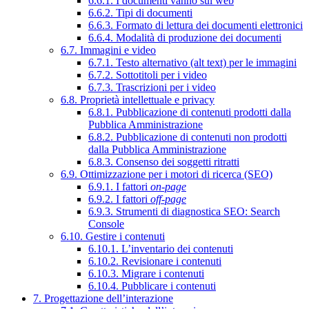
6.6.1. I documenti vanno sul web
6.6.2. Tipi di documenti
6.6.3. Formato di lettura dei documenti elettronici
6.6.4. Modalità di produzione dei documenti
6.7. Immagini e video
6.7.1. Testo alternativo (alt text) per le immagini
6.7.2. Sottotitoli per i video
6.7.3. Trascrizioni per i video
6.8. Proprietà intellettuale e privacy
6.8.1. Pubblicazione di contenuti prodotti dalla
Pubblica Amministrazione
6.8.2. Pubblicazione di contenuti non prodotti
dalla Pubblica Amministrazione
6.8.3. Consenso dei soggetti ritratti
6.9. Ottimizzazione per i motori di ricerca (SEO)
6.9.1. I fattori
on-page
6.9.2. I fattori
off-page
6.9.3. Strumenti di diagnostica SEO: Search
Console
6.10. Gestire i contenuti
6.10.1. L’inventario dei contenuti
6.10.2. Revisionare i contenuti
6.10.3. Migrare i contenuti
6.10.4. Pubblicare i contenuti
7. Progettazione dell’interazione