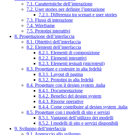
7.1. Caratteristiche dell’interazione
7.2. User stories per definire l’interazione
7.2.1. Differenza tra scenari e user stories
7.3. Flussi di interazione
7.4. Wireframe
7.5. Prototipi interattivi
8. Progettazione dell’interfaccia
8.1. Obiettivi dell’interfaccia
8.2. Elementi dell’interfaccia
8.2.1. Elementi di composizione
8.2.2. Elementi interattivi
8.2.3. Elementi testuali (microtesti)
8.3. Progettare e costruire in alta fedeltà
8.3.1. Layout di pagina
8.3.2. Prototipi in alta fedeltà
8.4. Progettare con il design system .italia
8.4.1. Documentazione
8.4.2. Benefici del design system
8.4.3. Risorse operative
8.4.4. Come contribuire al design system .italia
8.5. Progettare con i modelli di sito e servizi
8.5.1. Vantaggi dell’utilizzo dei modelli
8.5.2. I modelli di sito e servizi disponibili
9. Sviluppo dell’interfaccia
9.1. Approccio allo sviluppo