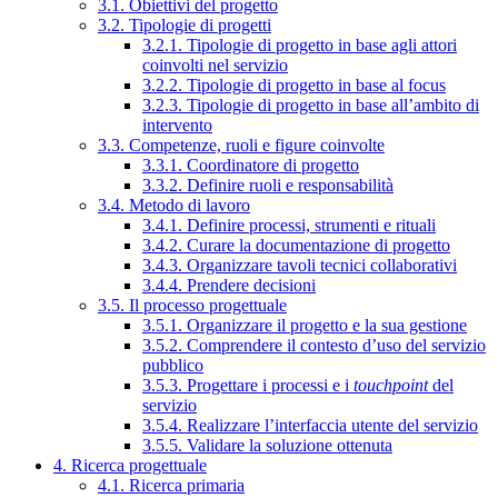
3.1. Obiettivi del progetto
3.2. Tipologie di progetti
3.2.1. Tipologie di progetto in base agli attori
coinvolti nel servizio
3.2.2. Tipologie di progetto in base al focus
3.2.3. Tipologie di progetto in base all’ambito di
intervento
3.3. Competenze, ruoli e figure coinvolte
3.3.1. Coordinatore di progetto
3.3.2. Definire ruoli e responsabilità
3.4. Metodo di lavoro
3.4.1. Definire processi, strumenti e rituali
3.4.2. Curare la documentazione di progetto
3.4.3. Organizzare tavoli tecnici collaborativi
3.4.4. Prendere decisioni
3.5. Il processo progettuale
3.5.1. Organizzare il progetto e la sua gestione
3.5.2. Comprendere il contesto d’uso del servizio
pubblico
3.5.3. Progettare i processi e i
touchpoint
del
servizio
3.5.4. Realizzare l’interfaccia utente del servizio
3.5.5. Validare la soluzione ottenuta
4. Ricerca progettuale
4.1. Ricerca primaria