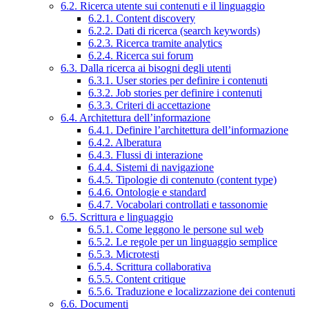
6.2. Ricerca utente sui contenuti e il linguaggio
6.2.1. Content discovery
6.2.2. Dati di ricerca (search keywords)
6.2.3. Ricerca tramite analytics
6.2.4. Ricerca sui forum
6.3. Dalla ricerca ai bisogni degli utenti
6.3.1. User stories per definire i contenuti
6.3.2. Job stories per definire i contenuti
6.3.3. Criteri di accettazione
6.4. Architettura dell’informazione
6.4.1. Definire l’architettura dell’informazione
6.4.2. Alberatura
6.4.3. Flussi di interazione
6.4.4. Sistemi di navigazione
6.4.5. Tipologie di contenuto (content type)
6.4.6. Ontologie e standard
6.4.7. Vocabolari controllati e tassonomie
6.5. Scrittura e linguaggio
6.5.1. Come leggono le persone sul web
6.5.2. Le regole per un linguaggio semplice
6.5.3. Microtesti
6.5.4. Scrittura collaborativa
6.5.5. Content critique
6.5.6. Traduzione e localizzazione dei contenuti
6.6. Documenti