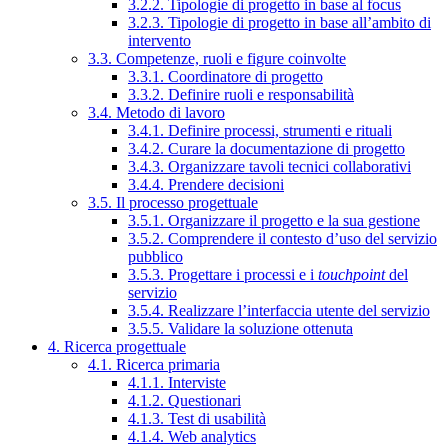
3.2.2. Tipologie di progetto in base al focus
3.2.3. Tipologie di progetto in base all’ambito di
intervento
3.3. Competenze, ruoli e figure coinvolte
3.3.1. Coordinatore di progetto
3.3.2. Definire ruoli e responsabilità
3.4. Metodo di lavoro
3.4.1. Definire processi, strumenti e rituali
3.4.2. Curare la documentazione di progetto
3.4.3. Organizzare tavoli tecnici collaborativi
3.4.4. Prendere decisioni
3.5. Il processo progettuale
3.5.1. Organizzare il progetto e la sua gestione
3.5.2. Comprendere il contesto d’uso del servizio
pubblico
3.5.3. Progettare i processi e i
touchpoint
del
servizio
3.5.4. Realizzare l’interfaccia utente del servizio
3.5.5. Validare la soluzione ottenuta
4. Ricerca progettuale
4.1. Ricerca primaria
4.1.1. Interviste
4.1.2. Questionari
4.1.3. Test di usabilità
4.1.4. Web analytics