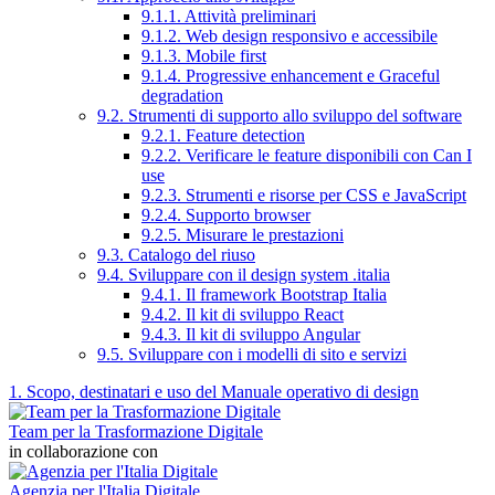
9.1.1. Attività preliminari
9.1.2. Web design responsivo e accessibile
9.1.3. Mobile first
9.1.4. Progressive enhancement e Graceful
degradation
9.2. Strumenti di supporto allo sviluppo del software
9.2.1. Feature detection
9.2.2. Verificare le feature disponibili con Can I
use
9.2.3. Strumenti e risorse per CSS e JavaScript
9.2.4. Supporto browser
9.2.5. Misurare le prestazioni
9.3. Catalogo del riuso
9.4. Sviluppare con il design system .italia
9.4.1. Il framework Bootstrap Italia
9.4.2. Il kit di sviluppo React
9.4.3. Il kit di sviluppo Angular
9.5. Sviluppare con i modelli di sito e servizi
1. Scopo, destinatari e uso del Manuale operativo di design
Team per la Trasformazione Digitale
in collaborazione con
Agenzia per l'Italia Digitale