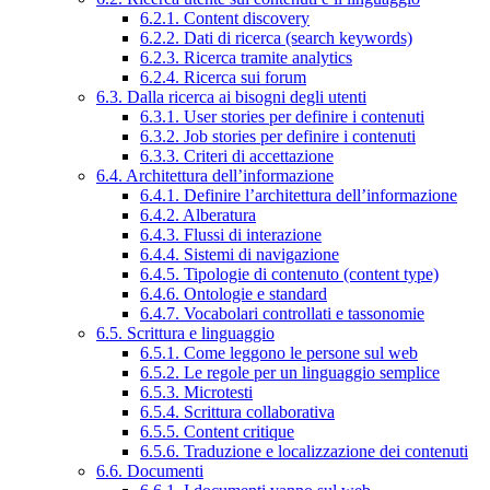
6.2.1. Content discovery
6.2.2. Dati di ricerca (search keywords)
6.2.3. Ricerca tramite analytics
6.2.4. Ricerca sui forum
6.3. Dalla ricerca ai bisogni degli utenti
6.3.1. User stories per definire i contenuti
6.3.2. Job stories per definire i contenuti
6.3.3. Criteri di accettazione
6.4. Architettura dell’informazione
6.4.1. Definire l’architettura dell’informazione
6.4.2. Alberatura
6.4.3. Flussi di interazione
6.4.4. Sistemi di navigazione
6.4.5. Tipologie di contenuto (content type)
6.4.6. Ontologie e standard
6.4.7. Vocabolari controllati e tassonomie
6.5. Scrittura e linguaggio
6.5.1. Come leggono le persone sul web
6.5.2. Le regole per un linguaggio semplice
6.5.3. Microtesti
6.5.4. Scrittura collaborativa
6.5.5. Content critique
6.5.6. Traduzione e localizzazione dei contenuti
6.6. Documenti