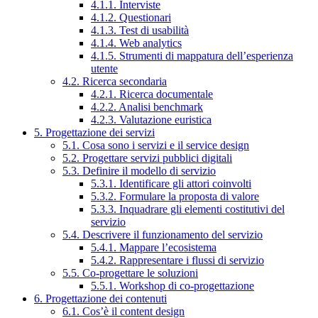
4.1.1. Interviste
4.1.2. Questionari
4.1.3. Test di usabilità
4.1.4. Web analytics
4.1.5. Strumenti di mappatura dell’esperienza
utente
4.2. Ricerca secondaria
4.2.1. Ricerca documentale
4.2.2. Analisi benchmark
4.2.3. Valutazione euristica
5. Progettazione dei servizi
5.1. Cosa sono i servizi e il service design
5.2. Progettare servizi pubblici digitali
5.3. Definire il modello di servizio
5.3.1. Identificare gli attori coinvolti
5.3.2. Formulare la proposta di valore
5.3.3. Inquadrare gli elementi costitutivi del
servizio
5.4. Descrivere il funzionamento del servizio
5.4.1. Mappare l’ecosistema
5.4.2. Rappresentare i flussi di servizio
5.5. Co-progettare le soluzioni
5.5.1. Workshop di co-progettazione
6. Progettazione dei contenuti
6.1. Cos’è il content design