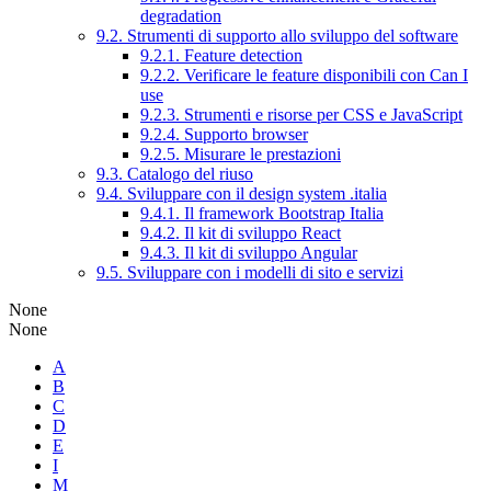
degradation
9.2. Strumenti di supporto allo sviluppo del software
9.2.1. Feature detection
9.2.2. Verificare le feature disponibili con Can I
use
9.2.3. Strumenti e risorse per CSS e JavaScript
9.2.4. Supporto browser
9.2.5. Misurare le prestazioni
9.3. Catalogo del riuso
9.4. Sviluppare con il design system .italia
9.4.1. Il framework Bootstrap Italia
9.4.2. Il kit di sviluppo React
9.4.3. Il kit di sviluppo Angular
9.5. Sviluppare con i modelli di sito e servizi
None
None
A
B
C
D
E
I
M