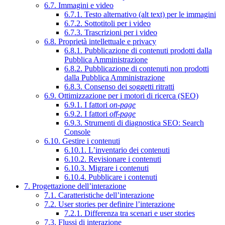
6.7. Immagini e video
6.7.1. Testo alternativo (alt text) per le immagini
6.7.2. Sottotitoli per i video
6.7.3. Trascrizioni per i video
6.8. Proprietà intellettuale e privacy
6.8.1. Pubblicazione di contenuti prodotti dalla
Pubblica Amministrazione
6.8.2. Pubblicazione di contenuti non prodotti
dalla Pubblica Amministrazione
6.8.3. Consenso dei soggetti ritratti
6.9. Ottimizzazione per i motori di ricerca (SEO)
6.9.1. I fattori
on-page
6.9.2. I fattori
off-page
6.9.3. Strumenti di diagnostica SEO: Search
Console
6.10. Gestire i contenuti
6.10.1. L’inventario dei contenuti
6.10.2. Revisionare i contenuti
6.10.3. Migrare i contenuti
6.10.4. Pubblicare i contenuti
7. Progettazione dell’interazione
7.1. Caratteristiche dell’interazione
7.2. User stories per definire l’interazione
7.2.1. Differenza tra scenari e user stories
7.3. Flussi di interazione