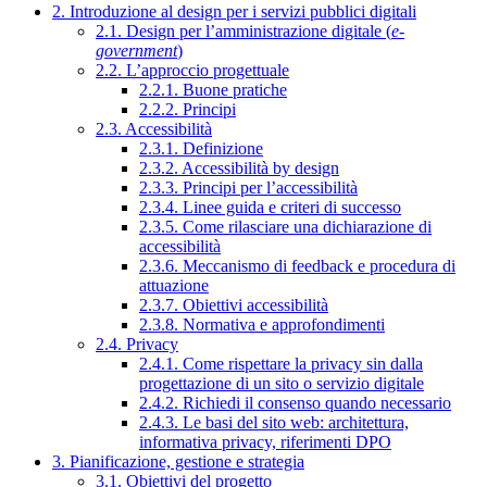
2. Introduzione al design per i servizi pubblici digitali
2.1. Design per l’amministrazione digitale (
e-
government
)
2.2. L’approccio progettuale
2.2.1. Buone pratiche
2.2.2. Principi
2.3. Accessibilità
2.3.1. Definizione
2.3.2. Accessibilità by design
2.3.3. Principi per l’accessibilità
2.3.4. Linee guida e criteri di successo
2.3.5. Come rilasciare una dichiarazione di
accessibilità
2.3.6. Meccanismo di feedback e procedura di
attuazione
2.3.7. Obiettivi accessibilità
2.3.8. Normativa e approfondimenti
2.4. Privacy
2.4.1. Come rispettare la privacy sin dalla
progettazione di un sito o servizio digitale
2.4.2. Richiedi il consenso quando necessario
2.4.3. Le basi del sito web: architettura,
informativa privacy, riferimenti DPO
3. Pianificazione, gestione e strategia
3.1. Obiettivi del progetto