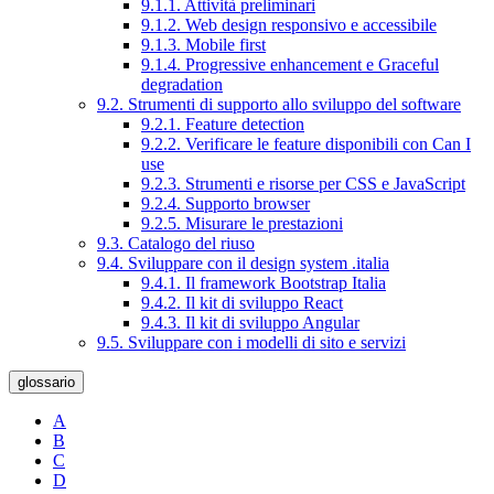
9.1.1. Attività preliminari
9.1.2. Web design responsivo e accessibile
9.1.3. Mobile first
9.1.4. Progressive enhancement e Graceful
degradation
9.2. Strumenti di supporto allo sviluppo del software
9.2.1. Feature detection
9.2.2. Verificare le feature disponibili con Can I
use
9.2.3. Strumenti e risorse per CSS e JavaScript
9.2.4. Supporto browser
9.2.5. Misurare le prestazioni
9.3. Catalogo del riuso
9.4. Sviluppare con il design system .italia
9.4.1. Il framework Bootstrap Italia
9.4.2. Il kit di sviluppo React
9.4.3. Il kit di sviluppo Angular
9.5. Sviluppare con i modelli di sito e servizi
glossario
A
B
C
D