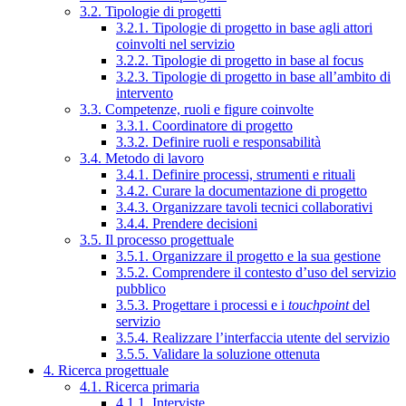
3.2. Tipologie di progetti
3.2.1. Tipologie di progetto in base agli attori
coinvolti nel servizio
3.2.2. Tipologie di progetto in base al focus
3.2.3. Tipologie di progetto in base all’ambito di
intervento
3.3. Competenze, ruoli e figure coinvolte
3.3.1. Coordinatore di progetto
3.3.2. Definire ruoli e responsabilità
3.4. Metodo di lavoro
3.4.1. Definire processi, strumenti e rituali
3.4.2. Curare la documentazione di progetto
3.4.3. Organizzare tavoli tecnici collaborativi
3.4.4. Prendere decisioni
3.5. Il processo progettuale
3.5.1. Organizzare il progetto e la sua gestione
3.5.2. Comprendere il contesto d’uso del servizio
pubblico
3.5.3. Progettare i processi e i
touchpoint
del
servizio
3.5.4. Realizzare l’interfaccia utente del servizio
3.5.5. Validare la soluzione ottenuta
4. Ricerca progettuale
4.1. Ricerca primaria
4.1.1. Interviste