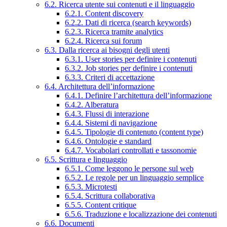
6.2. Ricerca utente sui contenuti e il linguaggio
6.2.1. Content discovery
6.2.2. Dati di ricerca (search keywords)
6.2.3. Ricerca tramite analytics
6.2.4. Ricerca sui forum
6.3. Dalla ricerca ai bisogni degli utenti
6.3.1. User stories per definire i contenuti
6.3.2. Job stories per definire i contenuti
6.3.3. Criteri di accettazione
6.4. Architettura dell’informazione
6.4.1. Definire l’architettura dell’informazione
6.4.2. Alberatura
6.4.3. Flussi di interazione
6.4.4. Sistemi di navigazione
6.4.5. Tipologie di contenuto (content type)
6.4.6. Ontologie e standard
6.4.7. Vocabolari controllati e tassonomie
6.5. Scrittura e linguaggio
6.5.1. Come leggono le persone sul web
6.5.2. Le regole per un linguaggio semplice
6.5.3. Microtesti
6.5.4. Scrittura collaborativa
6.5.5. Content critique
6.5.6. Traduzione e localizzazione dei contenuti
6.6. Documenti