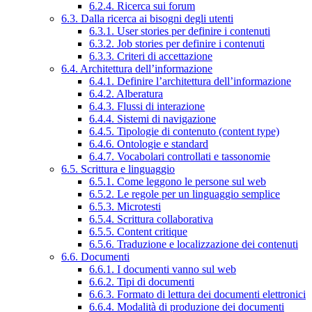
6.2.4. Ricerca sui forum
6.3. Dalla ricerca ai bisogni degli utenti
6.3.1. User stories per definire i contenuti
6.3.2. Job stories per definire i contenuti
6.3.3. Criteri di accettazione
6.4. Architettura dell’informazione
6.4.1. Definire l’architettura dell’informazione
6.4.2. Alberatura
6.4.3. Flussi di interazione
6.4.4. Sistemi di navigazione
6.4.5. Tipologie di contenuto (content type)
6.4.6. Ontologie e standard
6.4.7. Vocabolari controllati e tassonomie
6.5. Scrittura e linguaggio
6.5.1. Come leggono le persone sul web
6.5.2. Le regole per un linguaggio semplice
6.5.3. Microtesti
6.5.4. Scrittura collaborativa
6.5.5. Content critique
6.5.6. Traduzione e localizzazione dei contenuti
6.6. Documenti
6.6.1. I documenti vanno sul web
6.6.2. Tipi di documenti
6.6.3. Formato di lettura dei documenti elettronici
6.6.4. Modalità di produzione dei documenti