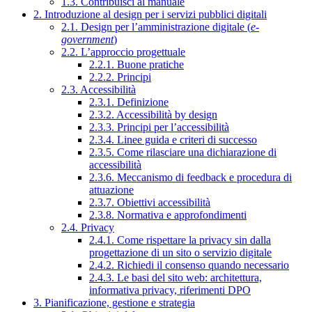
1.3. Contribuisci al manuale
2. Introduzione al design per i servizi pubblici digitali
2.1. Design per l’amministrazione digitale (
e-
government
)
2.2. L’approccio progettuale
2.2.1. Buone pratiche
2.2.2. Principi
2.3. Accessibilità
2.3.1. Definizione
2.3.2. Accessibilità by design
2.3.3. Principi per l’accessibilità
2.3.4. Linee guida e criteri di successo
2.3.5. Come rilasciare una dichiarazione di
accessibilità
2.3.6. Meccanismo di feedback e procedura di
attuazione
2.3.7. Obiettivi accessibilità
2.3.8. Normativa e approfondimenti
2.4. Privacy
2.4.1. Come rispettare la privacy sin dalla
progettazione di un sito o servizio digitale
2.4.2. Richiedi il consenso quando necessario
2.4.3. Le basi del sito web: architettura,
informativa privacy, riferimenti DPO
3. Pianificazione, gestione e strategia