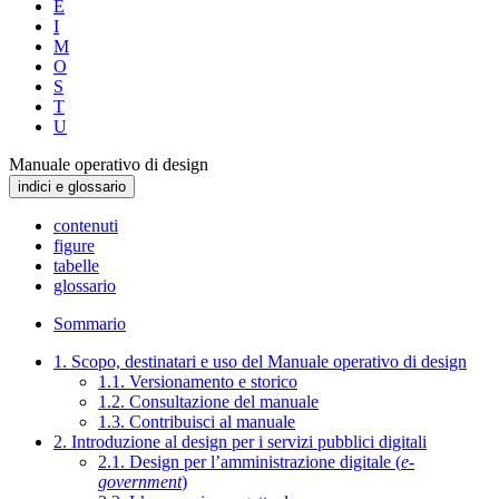
E
I
M
O
S
T
U
Manuale operativo di design
indici e glossario
contenuti
figure
tabelle
glossario
Sommario
1. Scopo, destinatari e uso del Manuale operativo di design
1.1. Versionamento e storico
1.2. Consultazione del manuale
1.3. Contribuisci al manuale
2. Introduzione al design per i servizi pubblici digitali
2.1. Design per l’amministrazione digitale (
e-
government
)