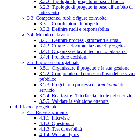
3.2.2. Tipologie di progetto in base al focus
3.2.3. Tipologie di progetto in base all’ambito di
intervento
3.3. Competenze, ruoli e figure coinvolte
3.3.1. Coordinatore di progetto
3.3.2. Definire ruoli e responsabilità
3.4. Metodo di lavoro
3.4.1. Definire processi, strumenti e rituali
3.4.2. Curare la documentazione di progetto
3.4.3. Organizzare tavoli tecnici collaborativi
3.4.4. Prendere decisioni
3.5. Il processo progettuale
3.5.1. Organizzare il progetto e la sua gestione
3.5.2. Comprendere il contesto d’uso del servizio
pubblico
3.5.3. Progettare i processi e i
touchpoint
del
servizio
3.5.4. Realizzare l’interfaccia utente del servizio
3.5.5. Validare la soluzione ottenuta
4. Ricerca progettuale
4.1. Ricerca primaria
4.1.1. Interviste
4.1.2. Questionari
4.1.3. Test di usabilità
4.1.4. Web analytics