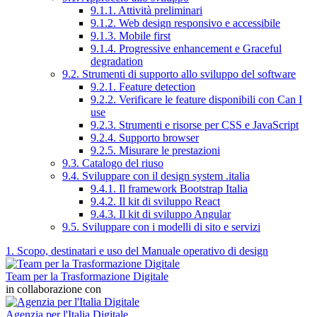
9.1.1. Attività preliminari
9.1.2. Web design responsivo e accessibile
9.1.3. Mobile first
9.1.4. Progressive enhancement e Graceful
degradation
9.2. Strumenti di supporto allo sviluppo del software
9.2.1. Feature detection
9.2.2. Verificare le feature disponibili con Can I
use
9.2.3. Strumenti e risorse per CSS e JavaScript
9.2.4. Supporto browser
9.2.5. Misurare le prestazioni
9.3. Catalogo del riuso
9.4. Sviluppare con il design system .italia
9.4.1. Il framework Bootstrap Italia
9.4.2. Il kit di sviluppo React
9.4.3. Il kit di sviluppo Angular
9.5. Sviluppare con i modelli di sito e servizi
1. Scopo, destinatari e uso del Manuale operativo di design
Team per la Trasformazione Digitale
in collaborazione con
Agenzia per l'Italia Digitale