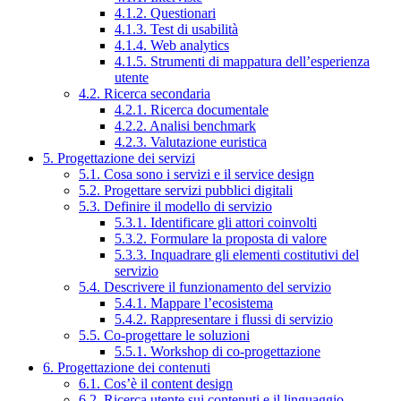
4.1.2. Questionari
4.1.3. Test di usabilità
4.1.4. Web analytics
4.1.5. Strumenti di mappatura dell’esperienza
utente
4.2. Ricerca secondaria
4.2.1. Ricerca documentale
4.2.2. Analisi benchmark
4.2.3. Valutazione euristica
5. Progettazione dei servizi
5.1. Cosa sono i servizi e il service design
5.2. Progettare servizi pubblici digitali
5.3. Definire il modello di servizio
5.3.1. Identificare gli attori coinvolti
5.3.2. Formulare la proposta di valore
5.3.3. Inquadrare gli elementi costitutivi del
servizio
5.4. Descrivere il funzionamento del servizio
5.4.1. Mappare l’ecosistema
5.4.2. Rappresentare i flussi di servizio
5.5. Co-progettare le soluzioni
5.5.1. Workshop di co-progettazione
6. Progettazione dei contenuti
6.1. Cos’è il content design
6.2. Ricerca utente sui contenuti e il linguaggio