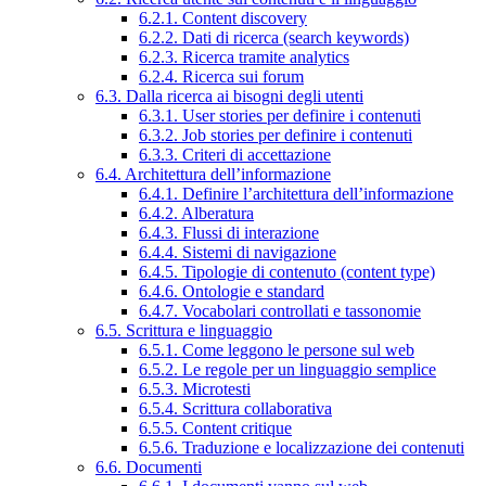
6.2.1. Content discovery
6.2.2. Dati di ricerca (search keywords)
6.2.3. Ricerca tramite analytics
6.2.4. Ricerca sui forum
6.3. Dalla ricerca ai bisogni degli utenti
6.3.1. User stories per definire i contenuti
6.3.2. Job stories per definire i contenuti
6.3.3. Criteri di accettazione
6.4. Architettura dell’informazione
6.4.1. Definire l’architettura dell’informazione
6.4.2. Alberatura
6.4.3. Flussi di interazione
6.4.4. Sistemi di navigazione
6.4.5. Tipologie di contenuto (content type)
6.4.6. Ontologie e standard
6.4.7. Vocabolari controllati e tassonomie
6.5. Scrittura e linguaggio
6.5.1. Come leggono le persone sul web
6.5.2. Le regole per un linguaggio semplice
6.5.3. Microtesti
6.5.4. Scrittura collaborativa
6.5.5. Content critique
6.5.6. Traduzione e localizzazione dei contenuti
6.6. Documenti