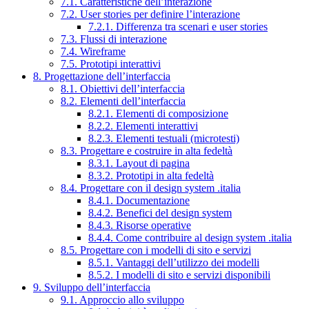
7.1. Caratteristiche dell’interazione
7.2. User stories per definire l’interazione
7.2.1. Differenza tra scenari e user stories
7.3. Flussi di interazione
7.4. Wireframe
7.5. Prototipi interattivi
8. Progettazione dell’interfaccia
8.1. Obiettivi dell’interfaccia
8.2. Elementi dell’interfaccia
8.2.1. Elementi di composizione
8.2.2. Elementi interattivi
8.2.3. Elementi testuali (microtesti)
8.3. Progettare e costruire in alta fedeltà
8.3.1. Layout di pagina
8.3.2. Prototipi in alta fedeltà
8.4. Progettare con il design system .italia
8.4.1. Documentazione
8.4.2. Benefici del design system
8.4.3. Risorse operative
8.4.4. Come contribuire al design system .italia
8.5. Progettare con i modelli di sito e servizi
8.5.1. Vantaggi dell’utilizzo dei modelli
8.5.2. I modelli di sito e servizi disponibili
9. Sviluppo dell’interfaccia
9.1. Approccio allo sviluppo