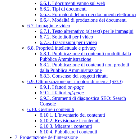
6.6.1. I documenti vanno sul web
6.6.2. Tipi di documenti
6.6.3. Formato di lettura dei documenti elettronici
6.6.4. Modalità di produzione dei documenti
6.7. Immagini e video
6.7.1. Testo alternativo (alt text) per le immagini
6.7.2. Sottotitoli per i video
6.7.3. Trascrizioni per i video
6.8. Proprietà intellettuale e privacy
6.8.1. Pubblicazione di contenuti prodotti dalla
Pubblica Amministrazione
6.8.2. Pubblicazione di contenuti non prodotti
dalla Pubblica Amministrazione
6.8.3. Consenso dei soggetti ritratti
6.9. Ottimizzazione per i motori di ricerca (SEO)
6.9.1. I fattori
on-page
6.9.2. I fattori
off-page
6.9.3. Strumenti di diagnostica SEO: Search
Console
6.10. Gestire i contenuti
6.10.1. L’inventario dei contenuti
6.10.2. Revisionare i contenuti
6.10.3. Migrare i contenuti
6.10.4. Pubblicare i contenuti
7. Progettazione dell’interazione