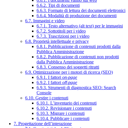
6.6.1. I documenti vanno sul web
6.6.2. Tipi di documenti
6.6.3. Formato di lettura dei documenti elettronici
6.6.4. Modalità di produzione dei documenti
6.7. Immagini e video
6.7.1. Testo alternativo (alt text) per le immagini
6.7.2. Sottotitoli per i video
6.7.3. Trascrizioni per i video
6.8. Proprietà intellettuale e privacy
6.8.1. Pubblicazione di contenuti prodotti dalla
Pubblica Amministrazione
6.8.2. Pubblicazione di contenuti non prodotti
dalla Pubblica Amministrazione
6.8.3. Consenso dei soggetti ritratti
6.9. Ottimizzazione per i motori di ricerca (SEO)
6.9.1. I fattori
on-page
6.9.2. I fattori
off-page
6.9.3. Strumenti di diagnostica SEO: Search
Console
6.10. Gestire i contenuti
6.10.1. L’inventario dei contenuti
6.10.2. Revisionare i contenuti
6.10.3. Migrare i contenuti
6.10.4. Pubblicare i contenuti
7. Progettazione dell’interazione