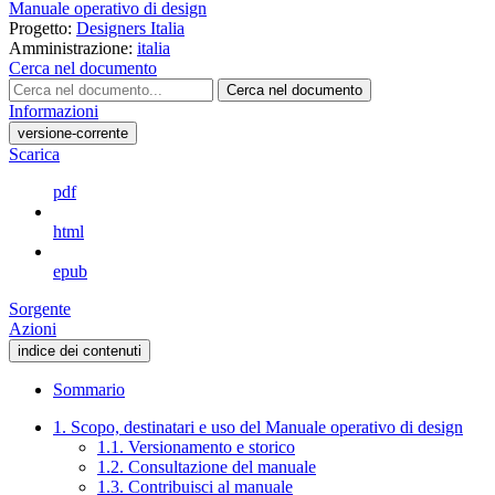
Manuale operativo di design
Progetto:
Designers Italia
Amministrazione:
italia
Cerca nel documento
Cerca nel documento
Informazioni
versione-corrente
Scarica
pdf
html
epub
Sorgente
Azioni
indice dei contenuti
Sommario
1. Scopo, destinatari e uso del Manuale operativo di design
1.1. Versionamento e storico
1.2. Consultazione del manuale
1.3. Contribuisci al manuale