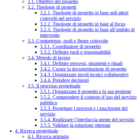
3.1. Obiettivi del progetto
3.2. Tipologie di progetti
3.2.1. Tipologie di progetto in base agli attori
coinvolti nel servizio
3.2.2. Tipologie di progetto in base al focus
3.2.3. Tipologie di progetto in base all’ambito di
intervento
3.3. Competenze, ruoli e figure coinvolte
3.3.1. Coordinatore di progetto
3.3.2. Definire ruoli e responsabilità
3.4. Metodo di lavoro
3.4.1. Definire processi, strumenti e rituali
3.4.2. Curare la documentazione di progetto
3.4.3. Organizzare tavoli tecnici collaborativi
3.4.4. Prendere decisioni
3.5. Il processo progettuale
3.5.1. Organizzare il progetto e la sua gestione
3.5.2. Comprendere il contesto d’uso del servizio
pubblico
3.5.3. Progettare i processi e i
touchpoint
del
servizio
3.5.4. Realizzare l’interfaccia utente del servizio
3.5.5. Validare la soluzione ottenuta
4. Ricerca progettuale
4.1. Ricerca primaria