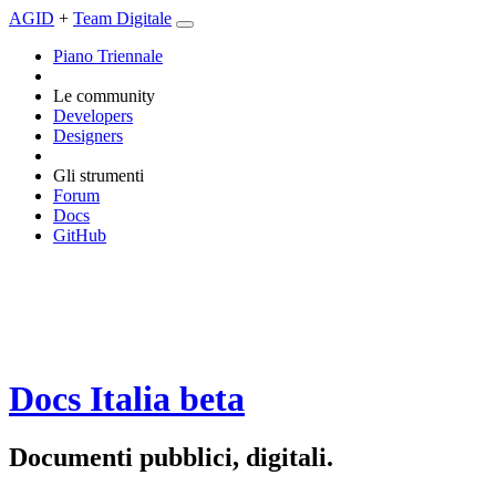
AGID
+
Team Digitale
Piano Triennale
Le community
Developers
Designers
Gli strumenti
Forum
Docs
GitHub
Docs Italia
beta
Documenti pubblici, digitali.