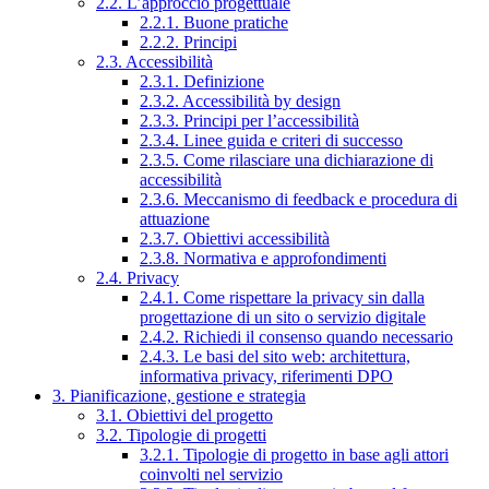
2.2. L’approccio progettuale
2.2.1. Buone pratiche
2.2.2. Principi
2.3. Accessibilità
2.3.1. Definizione
2.3.2. Accessibilità by design
2.3.3. Principi per l’accessibilità
2.3.4. Linee guida e criteri di successo
2.3.5. Come rilasciare una dichiarazione di
accessibilità
2.3.6. Meccanismo di feedback e procedura di
attuazione
2.3.7. Obiettivi accessibilità
2.3.8. Normativa e approfondimenti
2.4. Privacy
2.4.1. Come rispettare la privacy sin dalla
progettazione di un sito o servizio digitale
2.4.2. Richiedi il consenso quando necessario
2.4.3. Le basi del sito web: architettura,
informativa privacy, riferimenti DPO
3. Pianificazione, gestione e strategia
3.1. Obiettivi del progetto
3.2. Tipologie di progetti
3.2.1. Tipologie di progetto in base agli attori
coinvolti nel servizio