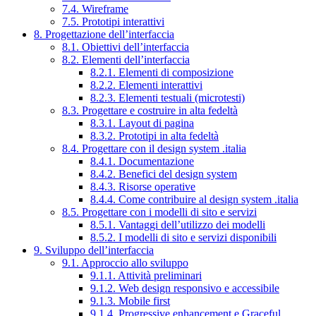
7.4. Wireframe
7.5. Prototipi interattivi
8. Progettazione dell’interfaccia
8.1. Obiettivi dell’interfaccia
8.2. Elementi dell’interfaccia
8.2.1. Elementi di composizione
8.2.2. Elementi interattivi
8.2.3. Elementi testuali (microtesti)
8.3. Progettare e costruire in alta fedeltà
8.3.1. Layout di pagina
8.3.2. Prototipi in alta fedeltà
8.4. Progettare con il design system .italia
8.4.1. Documentazione
8.4.2. Benefici del design system
8.4.3. Risorse operative
8.4.4. Come contribuire al design system .italia
8.5. Progettare con i modelli di sito e servizi
8.5.1. Vantaggi dell’utilizzo dei modelli
8.5.2. I modelli di sito e servizi disponibili
9. Sviluppo dell’interfaccia
9.1. Approccio allo sviluppo
9.1.1. Attività preliminari
9.1.2. Web design responsivo e accessibile
9.1.3. Mobile first
9.1.4. Progressive enhancement e Graceful