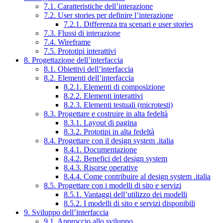
7.1. Caratteristiche dell’interazione
7.2. User stories per definire l’interazione
7.2.1. Differenza tra scenari e user stories
7.3. Flussi di interazione
7.4. Wireframe
7.5. Prototipi interattivi
8. Progettazione dell’interfaccia
8.1. Obiettivi dell’interfaccia
8.2. Elementi dell’interfaccia
8.2.1. Elementi di composizione
8.2.2. Elementi interattivi
8.2.3. Elementi testuali (microtesti)
8.3. Progettare e costruire in alta fedeltà
8.3.1. Layout di pagina
8.3.2. Prototipi in alta fedeltà
8.4. Progettare con il design system .italia
8.4.1. Documentazione
8.4.2. Benefici del design system
8.4.3. Risorse operative
8.4.4. Come contribuire al design system .italia
8.5. Progettare con i modelli di sito e servizi
8.5.1. Vantaggi dell’utilizzo dei modelli
8.5.2. I modelli di sito e servizi disponibili
9. Sviluppo dell’interfaccia
9.1. Approccio allo sviluppo