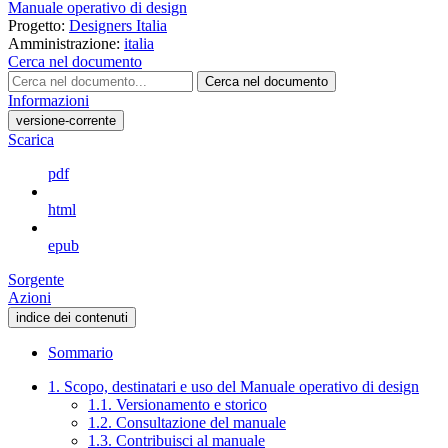
Manuale operativo di design
Progetto:
Designers Italia
Amministrazione:
italia
Cerca nel documento
Cerca nel documento
Informazioni
versione-corrente
Scarica
pdf
html
epub
Sorgente
Azioni
indice dei contenuti
Sommario
1. Scopo, destinatari e uso del Manuale operativo di design
1.1. Versionamento e storico
1.2. Consultazione del manuale
1.3. Contribuisci al manuale