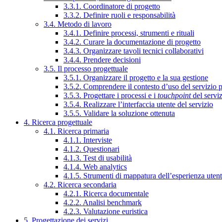
3.3.1. Coordinatore di progetto
3.3.2. Definire ruoli e responsabilità
3.4. Metodo di lavoro
3.4.1. Definire processi, strumenti e rituali
3.4.2. Curare la documentazione di progetto
3.4.3. Organizzare tavoli tecnici collaborativi
3.4.4. Prendere decisioni
3.5. Il processo progettuale
3.5.1. Organizzare il progetto e la sua gestione
3.5.2. Comprendere il contesto d’uso del servizio 
3.5.3. Progettare i processi e i
touchpoint
del servi
3.5.4. Realizzare l’interfaccia utente del servizio
3.5.5. Validare la soluzione ottenuta
4. Ricerca progettuale
4.1. Ricerca primaria
4.1.1. Interviste
4.1.2. Questionari
4.1.3. Test di usabilità
4.1.4. Web analytics
4.1.5. Strumenti di mappatura dell’esperienza uten
4.2. Ricerca secondaria
4.2.1. Ricerca documentale
4.2.2. Analisi benchmark
4.2.3. Valutazione euristica
5. Progettazione dei servizi