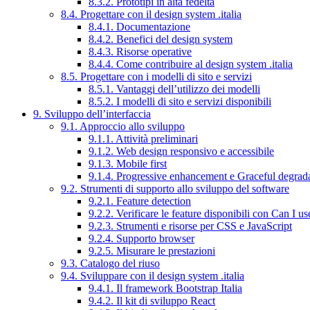
8.3.2. Prototipi in alta fedeltà
8.4. Progettare con il design system .italia
8.4.1. Documentazione
8.4.2. Benefici del design system
8.4.3. Risorse operative
8.4.4. Come contribuire al design system .italia
8.5. Progettare con i modelli di sito e servizi
8.5.1. Vantaggi dell’utilizzo dei modelli
8.5.2. I modelli di sito e servizi disponibili
9. Sviluppo dell’interfaccia
9.1. Approccio allo sviluppo
9.1.1. Attività preliminari
9.1.2. Web design responsivo e accessibile
9.1.3. Mobile first
9.1.4. Progressive enhancement e Graceful degrad
9.2. Strumenti di supporto allo sviluppo del software
9.2.1. Feature detection
9.2.2. Verificare le feature disponibili con Can I us
9.2.3. Strumenti e risorse per CSS e JavaScript
9.2.4. Supporto browser
9.2.5. Misurare le prestazioni
9.3. Catalogo del riuso
9.4. Sviluppare con il design system .italia
9.4.1. Il framework Bootstrap Italia
9.4.2. Il kit di sviluppo React