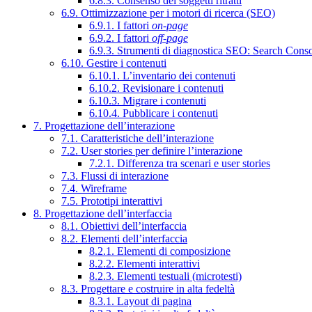
6.8.3. Consenso dei soggetti ritratti
6.9. Ottimizzazione per i motori di ricerca (SEO)
6.9.1. I fattori
on-page
6.9.2. I fattori
off-page
6.9.3. Strumenti di diagnostica SEO: Search Cons
6.10. Gestire i contenuti
6.10.1. L’inventario dei contenuti
6.10.2. Revisionare i contenuti
6.10.3. Migrare i contenuti
6.10.4. Pubblicare i contenuti
7. Progettazione dell’interazione
7.1. Caratteristiche dell’interazione
7.2. User stories per definire l’interazione
7.2.1. Differenza tra scenari e user stories
7.3. Flussi di interazione
7.4. Wireframe
7.5. Prototipi interattivi
8. Progettazione dell’interfaccia
8.1. Obiettivi dell’interfaccia
8.2. Elementi dell’interfaccia
8.2.1. Elementi di composizione
8.2.2. Elementi interattivi
8.2.3. Elementi testuali (microtesti)
8.3. Progettare e costruire in alta fedeltà
8.3.1. Layout di pagina