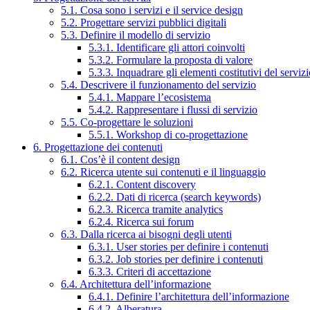
5.1. Cosa sono i servizi e il service design
5.2. Progettare servizi pubblici digitali
5.3. Definire il modello di servizio
5.3.1. Identificare gli attori coinvolti
5.3.2. Formulare la proposta di valore
5.3.3. Inquadrare gli elementi costitutivi del serviz
5.4. Descrivere il funzionamento del servizio
5.4.1. Mappare l’ecosistema
5.4.2. Rappresentare i flussi di servizio
5.5. Co-progettare le soluzioni
5.5.1. Workshop di co-progettazione
6. Progettazione dei contenuti
6.1. Cos’è il content design
6.2. Ricerca utente sui contenuti e il linguaggio
6.2.1. Content discovery
6.2.2. Dati di ricerca (search keywords)
6.2.3. Ricerca tramite analytics
6.2.4. Ricerca sui forum
6.3. Dalla ricerca ai bisogni degli utenti
6.3.1. User stories per definire i contenuti
6.3.2. Job stories per definire i contenuti
6.3.3. Criteri di accettazione
6.4. Architettura dell’informazione
6.4.1. Definire l’architettura dell’informazione
6.4.2. Alberatura