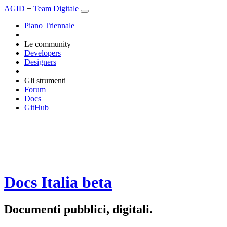
AGID
+
Team Digitale
Piano Triennale
Le community
Developers
Designers
Gli strumenti
Forum
Docs
GitHub
Docs Italia
beta
Documenti pubblici, digitali.