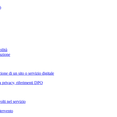
)
ilità
azione
ione di un sito o servizio digitale
va privacy, riferimenti DPO
olti nel servizio
ntervento