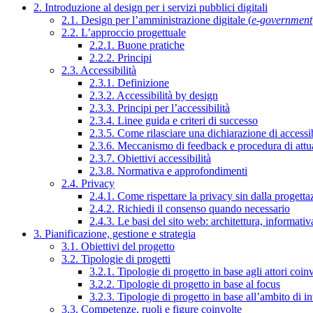
2. Introduzione al design per i servizi pubblici digitali
2.1. Design per l’amministrazione digitale (
e-government
2.2. L’approccio progettuale
2.2.1. Buone pratiche
2.2.2. Principi
2.3. Accessibilità
2.3.1. Definizione
2.3.2. Accessibilità by design
2.3.3. Principi per l’accessibilità
2.3.4. Linee guida e criteri di successo
2.3.5. Come rilasciare una dichiarazione di accessib
2.3.6. Meccanismo di feedback e procedura di attu
2.3.7. Obiettivi accessibilità
2.3.8. Normativa e approfondimenti
2.4. Privacy
2.4.1. Come rispettare la privacy sin dalla progettaz
2.4.2. Richiedi il consenso quando necessario
2.4.3. Le basi del sito web: architettura, informati
3. Pianificazione, gestione e strategia
3.1. Obiettivi del progetto
3.2. Tipologie di progetti
3.2.1. Tipologie di progetto in base agli attori coinv
3.2.2. Tipologie di progetto in base al focus
3.2.3. Tipologie di progetto in base all’ambito di i
3.3. Competenze, ruoli e figure coinvolte