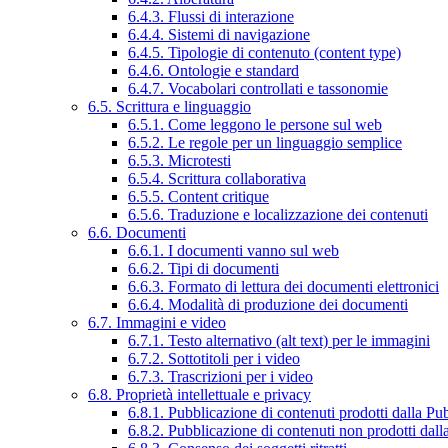
6.4.3. Flussi di interazione
6.4.4. Sistemi di navigazione
6.4.5. Tipologie di contenuto (content type)
6.4.6. Ontologie e standard
6.4.7. Vocabolari controllati e tassonomie
6.5. Scrittura e linguaggio
6.5.1. Come leggono le persone sul web
6.5.2. Le regole per un linguaggio semplice
6.5.3. Microtesti
6.5.4. Scrittura collaborativa
6.5.5. Content critique
6.5.6. Traduzione e localizzazione dei contenuti
6.6. Documenti
6.6.1. I documenti vanno sul web
6.6.2. Tipi di documenti
6.6.3. Formato di lettura dei documenti elettronici
6.6.4. Modalità di produzione dei documenti
6.7. Immagini e video
6.7.1. Testo alternativo (alt text) per le immagini
6.7.2. Sottotitoli per i video
6.7.3. Trascrizioni per i video
6.8. Proprietà intellettuale e privacy
6.8.1. Pubblicazione di contenuti prodotti dalla P
6.8.2. Pubblicazione di contenuti non prodotti dal