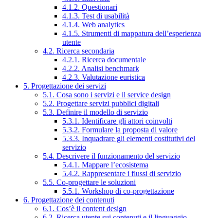
4.1.2. Questionari
4.1.3. Test di usabilità
4.1.4. Web analytics
4.1.5. Strumenti di mappatura dell’esperienza
utente
4.2. Ricerca secondaria
4.2.1. Ricerca documentale
4.2.2. Analisi benchmark
4.2.3. Valutazione euristica
5. Progettazione dei servizi
5.1. Cosa sono i servizi e il service design
5.2. Progettare servizi pubblici digitali
5.3. Definire il modello di servizio
5.3.1. Identificare gli attori coinvolti
5.3.2. Formulare la proposta di valore
5.3.3. Inquadrare gli elementi costitutivi del
servizio
5.4. Descrivere il funzionamento del servizio
5.4.1. Mappare l’ecosistema
5.4.2. Rappresentare i flussi di servizio
5.5. Co-progettare le soluzioni
5.5.1. Workshop di co-progettazione
6. Progettazione dei contenuti
6.1. Cos’è il content design
6.2. Ricerca utente sui contenuti e il linguaggio