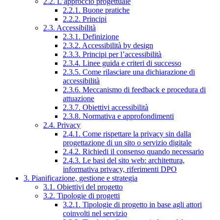
2.2. L’approccio progettuale
2.2.1. Buone pratiche
2.2.2. Principi
2.3. Accessibilità
2.3.1. Definizione
2.3.2. Accessibilità by design
2.3.3. Principi per l’accessibilità
2.3.4. Linee guida e criteri di successo
2.3.5. Come rilasciare una dichiarazione di
accessibilità
2.3.6. Meccanismo di feedback e procedura di
attuazione
2.3.7. Obiettivi accessibilità
2.3.8. Normativa e approfondimenti
2.4. Privacy
2.4.1. Come rispettare la privacy sin dalla
progettazione di un sito o servizio digitale
2.4.2. Richiedi il consenso quando necessario
2.4.3. Le basi del sito web: architettura,
informativa privacy, riferimenti DPO
3. Pianificazione, gestione e strategia
3.1. Obiettivi del progetto
3.2. Tipologie di progetti
3.2.1. Tipologie di progetto in base agli attori
coinvolti nel servizio