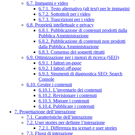
6.7. Immagini e video
6.7.1. Testo alternativo (alt text) per le immagini
6.7.2. Sottotitoli per i video
6.7.3. Trascrizioni per i video
6.8. Proprietà intellettuale e privacy
6.8.1. Pubblicazione di contenuti prodotti dalla
Pubblica Amministrazione
6.8.2. Pubblicazione di contenuti non prodotti
dalla Pubblica Amministrazione
6.8.3. Consenso dei soggetti ritratti
6.9. Ottimizzazione per i motori di ricerca (SEO)
6.9.1. I fattori
on-page
6.9.2. I fattori
off-page
6.9.3. Strumenti di diagnostica SEO: Search
Console
6.10. Gestire i contenuti
6.10.1. L’inventario dei contenuti
6.10.2. Revisionare i contenuti
6.10.3. Migrare i contenuti
6.10.4. Pubblicare i contenuti
7. Progettazione dell’interazione
7.1. Caratteristiche dell’interazione
7.2. User stories per definire l’interazione
7.2.1. Differenza tra scenari e user stories
7.3. Flussi di interazione