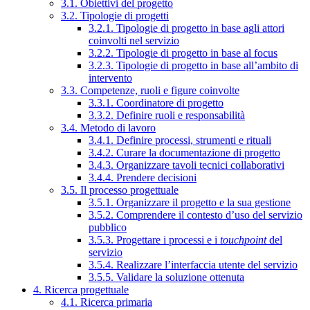
3.1. Obiettivi del progetto
3.2. Tipologie di progetti
3.2.1. Tipologie di progetto in base agli attori
coinvolti nel servizio
3.2.2. Tipologie di progetto in base al focus
3.2.3. Tipologie di progetto in base all’ambito di
intervento
3.3. Competenze, ruoli e figure coinvolte
3.3.1. Coordinatore di progetto
3.3.2. Definire ruoli e responsabilità
3.4. Metodo di lavoro
3.4.1. Definire processi, strumenti e rituali
3.4.2. Curare la documentazione di progetto
3.4.3. Organizzare tavoli tecnici collaborativi
3.4.4. Prendere decisioni
3.5. Il processo progettuale
3.5.1. Organizzare il progetto e la sua gestione
3.5.2. Comprendere il contesto d’uso del servizio
pubblico
3.5.3. Progettare i processi e i
touchpoint
del
servizio
3.5.4. Realizzare l’interfaccia utente del servizio
3.5.5. Validare la soluzione ottenuta
4. Ricerca progettuale
4.1. Ricerca primaria