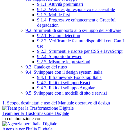
9.1.1. Attività preliminari
9.1.2. Web design responsivo e accessibile
9.1.3. Mobile first
9.1.4. Progressive enhancement e Graceful
degradation
9.2. Strumenti di supporto allo sviluppo del software
9.2.1. Feature detection
9.2.2. Verificare le feature disponibili con Can I
use
9.2.3. Strumenti e risorse per CSS e JavaScript
9.2.4. Supporto browser
9.2.5. Misurare le prestazioni
9.3. Catalogo del riuso
9.4. Sviluppare con il design system .italia
9.4.1. Il framework Bootstrap Italia
9.4.2. Il kit di sviluppo React
9.4.3. Il kit di sviluppo Angular
9.5. Sviluppare con i modelli di sito e servizi
1. Scopo, destinatari e uso del Manuale operativo di design
Team per la Trasformazione Digitale
in collaborazione con
Agenzia per l'Italia Digitale