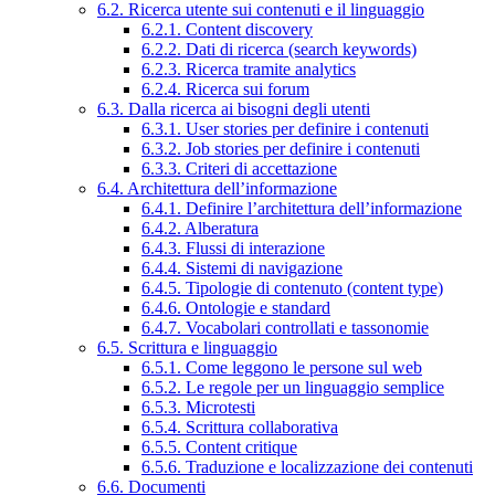
6.2. Ricerca utente sui contenuti e il linguaggio
6.2.1. Content discovery
6.2.2. Dati di ricerca (search keywords)
6.2.3. Ricerca tramite analytics
6.2.4. Ricerca sui forum
6.3. Dalla ricerca ai bisogni degli utenti
6.3.1. User stories per definire i contenuti
6.3.2. Job stories per definire i contenuti
6.3.3. Criteri di accettazione
6.4. Architettura dell’informazione
6.4.1. Definire l’architettura dell’informazione
6.4.2. Alberatura
6.4.3. Flussi di interazione
6.4.4. Sistemi di navigazione
6.4.5. Tipologie di contenuto (content type)
6.4.6. Ontologie e standard
6.4.7. Vocabolari controllati e tassonomie
6.5. Scrittura e linguaggio
6.5.1. Come leggono le persone sul web
6.5.2. Le regole per un linguaggio semplice
6.5.3. Microtesti
6.5.4. Scrittura collaborativa
6.5.5. Content critique
6.5.6. Traduzione e localizzazione dei contenuti
6.6. Documenti