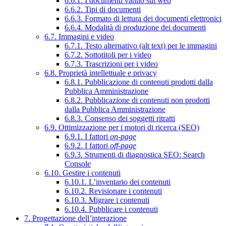
6.6.1. I documenti vanno sul web
6.6.2. Tipi di documenti
6.6.3. Formato di lettura dei documenti elettronici
6.6.4. Modalità di produzione dei documenti
6.7. Immagini e video
6.7.1. Testo alternativo (alt text) per le immagini
6.7.2. Sottotitoli per i video
6.7.3. Trascrizioni per i video
6.8. Proprietà intellettuale e privacy
6.8.1. Pubblicazione di contenuti prodotti dalla
Pubblica Amministrazione
6.8.2. Pubblicazione di contenuti non prodotti
dalla Pubblica Amministrazione
6.8.3. Consenso dei soggetti ritratti
6.9. Ottimizzazione per i motori di ricerca (SEO)
6.9.1. I fattori
on-page
6.9.2. I fattori
off-page
6.9.3. Strumenti di diagnostica SEO: Search
Console
6.10. Gestire i contenuti
6.10.1. L’inventario dei contenuti
6.10.2. Revisionare i contenuti
6.10.3. Migrare i contenuti
6.10.4. Pubblicare i contenuti
7. Progettazione dell’interazione