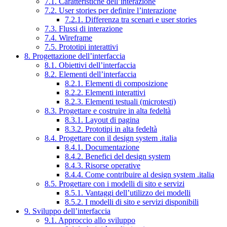
7.1. Caratteristiche dell’interazione
7.2. User stories per definire l’interazione
7.2.1. Differenza tra scenari e user stories
7.3. Flussi di interazione
7.4. Wireframe
7.5. Prototipi interattivi
8. Progettazione dell’interfaccia
8.1. Obiettivi dell’interfaccia
8.2. Elementi dell’interfaccia
8.2.1. Elementi di composizione
8.2.2. Elementi interattivi
8.2.3. Elementi testuali (microtesti)
8.3. Progettare e costruire in alta fedeltà
8.3.1. Layout di pagina
8.3.2. Prototipi in alta fedeltà
8.4. Progettare con il design system .italia
8.4.1. Documentazione
8.4.2. Benefici del design system
8.4.3. Risorse operative
8.4.4. Come contribuire al design system .italia
8.5. Progettare con i modelli di sito e servizi
8.5.1. Vantaggi dell’utilizzo dei modelli
8.5.2. I modelli di sito e servizi disponibili
9. Sviluppo dell’interfaccia
9.1. Approccio allo sviluppo