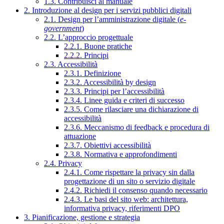
1.3. Contribuisci al manuale
2. Introduzione al design per i servizi pubblici digitali
2.1. Design per l’amministrazione digitale (
e-
government
)
2.2. L’approccio progettuale
2.2.1. Buone pratiche
2.2.2. Principi
2.3. Accessibilità
2.3.1. Definizione
2.3.2. Accessibilità by design
2.3.3. Principi per l’accessibilità
2.3.4. Linee guida e criteri di successo
2.3.5. Come rilasciare una dichiarazione di
accessibilità
2.3.6. Meccanismo di feedback e procedura di
attuazione
2.3.7. Obiettivi accessibilità
2.3.8. Normativa e approfondimenti
2.4. Privacy
2.4.1. Come rispettare la privacy sin dalla
progettazione di un sito o servizio digitale
2.4.2. Richiedi il consenso quando necessario
2.4.3. Le basi del sito web: architettura,
informativa privacy, riferimenti DPO
3. Pianificazione, gestione e strategia