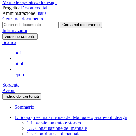
Manuale operativo di design
Progetto:
Designers Italia
Amministrazione:
italia
Cerca nel documento
Cerca nel documento
Informazioni
versione-corrente
Scarica
pdf
html
epub
Sorgente
Azioni
indice dei contenuti
Sommario
1. Scopo, destinatari e uso del Manuale operativo di design
1.1. Versionamento e storico
1.2. Consultazione del manuale
1.3. Contribuisci al manuale