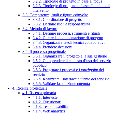
3.2.2. Tipologie di progetto in base al focus
3.2.3. Tipologie di progetto in base all’ambito di
intervento
3.3. Competenze, ruoli e figure coinvolte
3.3.1. Coordinatore di progetto
3.3.2. Definire ruoli e responsabilità
3.4. Metodo di lavoro
3.4.1. Definire processi, strumenti e rituali
3.4.2. Curare la documentazione di progetto
3.4.3. Organizzare tavoli tecnici collaborativi
3.4.4. Prendere decisioni
3.5. Il processo progettuale
3.5.1. Organizzare il progetto e la sua gestione
3.5.2. Comprendere il contesto d’uso del servizio
pubblico
3.5.3. Progettare i processi e i
touchpoint
del
servizio
3.5.4. Realizzare l’interfaccia utente del servizio
3.5.5. Validare la soluzione ottenuta
4. Ricerca progettuale
4.1. Ricerca primaria
4.1.1. Interviste
4.1.2. Questionari
4.1.3. Test di usabilità
4.1.4. Web analytics