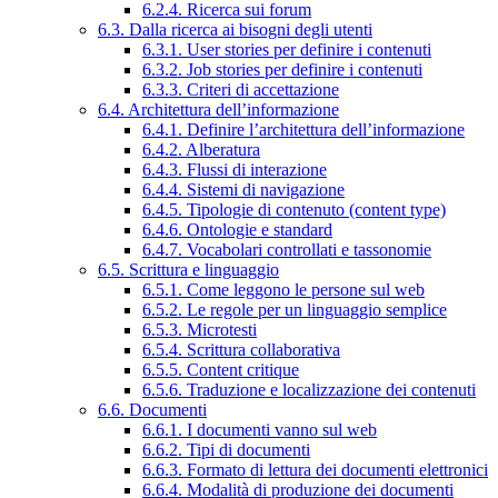
6.2.4. Ricerca sui forum
6.3. Dalla ricerca ai bisogni degli utenti
6.3.1. User stories per definire i contenuti
6.3.2. Job stories per definire i contenuti
6.3.3. Criteri di accettazione
6.4. Architettura dell’informazione
6.4.1. Definire l’architettura dell’informazione
6.4.2. Alberatura
6.4.3. Flussi di interazione
6.4.4. Sistemi di navigazione
6.4.5. Tipologie di contenuto (content type)
6.4.6. Ontologie e standard
6.4.7. Vocabolari controllati e tassonomie
6.5. Scrittura e linguaggio
6.5.1. Come leggono le persone sul web
6.5.2. Le regole per un linguaggio semplice
6.5.3. Microtesti
6.5.4. Scrittura collaborativa
6.5.5. Content critique
6.5.6. Traduzione e localizzazione dei contenuti
6.6. Documenti
6.6.1. I documenti vanno sul web
6.6.2. Tipi di documenti
6.6.3. Formato di lettura dei documenti elettronici
6.6.4. Modalità di produzione dei documenti