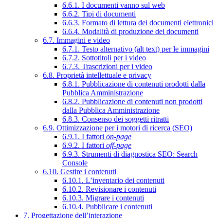
6.6.1. I documenti vanno sul web
6.6.2. Tipi di documenti
6.6.3. Formato di lettura dei documenti elettronici
6.6.4. Modalità di produzione dei documenti
6.7. Immagini e video
6.7.1. Testo alternativo (alt text) per le immagini
6.7.2. Sottotitoli per i video
6.7.3. Trascrizioni per i video
6.8. Proprietà intellettuale e privacy
6.8.1. Pubblicazione di contenuti prodotti dalla
Pubblica Amministrazione
6.8.2. Pubblicazione di contenuti non prodotti
dalla Pubblica Amministrazione
6.8.3. Consenso dei soggetti ritratti
6.9. Ottimizzazione per i motori di ricerca (SEO)
6.9.1. I fattori
on-page
6.9.2. I fattori
off-page
6.9.3. Strumenti di diagnostica SEO: Search
Console
6.10. Gestire i contenuti
6.10.1. L’inventario dei contenuti
6.10.2. Revisionare i contenuti
6.10.3. Migrare i contenuti
6.10.4. Pubblicare i contenuti
7. Progettazione dell’interazione