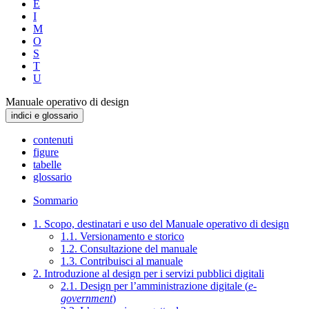
E
I
M
O
S
T
U
Manuale operativo di design
indici e glossario
contenuti
figure
tabelle
glossario
Sommario
1. Scopo, destinatari e uso del Manuale operativo di design
1.1. Versionamento e storico
1.2. Consultazione del manuale
1.3. Contribuisci al manuale
2. Introduzione al design per i servizi pubblici digitali
2.1. Design per l’amministrazione digitale (
e-
government
)