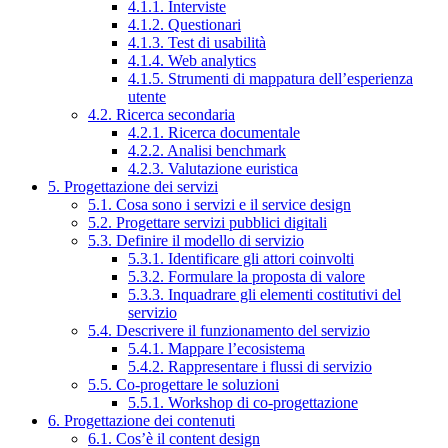
4.1.1. Interviste
4.1.2. Questionari
4.1.3. Test di usabilità
4.1.4. Web analytics
4.1.5. Strumenti di mappatura dell’esperienza
utente
4.2. Ricerca secondaria
4.2.1. Ricerca documentale
4.2.2. Analisi benchmark
4.2.3. Valutazione euristica
5. Progettazione dei servizi
5.1. Cosa sono i servizi e il service design
5.2. Progettare servizi pubblici digitali
5.3. Definire il modello di servizio
5.3.1. Identificare gli attori coinvolti
5.3.2. Formulare la proposta di valore
5.3.3. Inquadrare gli elementi costitutivi del
servizio
5.4. Descrivere il funzionamento del servizio
5.4.1. Mappare l’ecosistema
5.4.2. Rappresentare i flussi di servizio
5.5. Co-progettare le soluzioni
5.5.1. Workshop di co-progettazione
6. Progettazione dei contenuti
6.1. Cos’è il content design