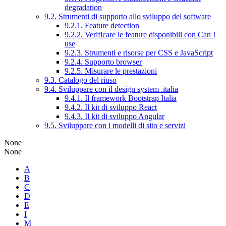
degradation
9.2. Strumenti di supporto allo sviluppo del software
9.2.1. Feature detection
9.2.2. Verificare le feature disponibili con Can I
use
9.2.3. Strumenti e risorse per CSS e JavaScript
9.2.4. Supporto browser
9.2.5. Misurare le prestazioni
9.3. Catalogo del riuso
9.4. Sviluppare con il design system .italia
9.4.1. Il framework Bootstrap Italia
9.4.2. Il kit di sviluppo React
9.4.3. Il kit di sviluppo Angular
9.5. Sviluppare con i modelli di sito e servizi
None
None
A
B
C
D
E
I
M