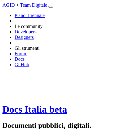
AGID
+
Team Digitale
Piano Triennale
Le community
Developers
Designers
Gli strumenti
Forum
Docs
GitHub
Docs Italia
beta
Documenti pubblici, digitali.