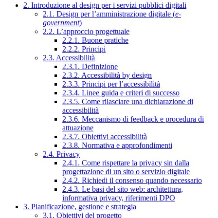
2. Introduzione al design per i servizi pubblici digitali
2.1. Design per l’amministrazione digitale (
e-
government
)
2.2. L’approccio progettuale
2.2.1. Buone pratiche
2.2.2. Principi
2.3. Accessibilità
2.3.1. Definizione
2.3.2. Accessibilità by design
2.3.3. Principi per l’accessibilità
2.3.4. Linee guida e criteri di successo
2.3.5. Come rilasciare una dichiarazione di
accessibilità
2.3.6. Meccanismo di feedback e procedura di
attuazione
2.3.7. Obiettivi accessibilità
2.3.8. Normativa e approfondimenti
2.4. Privacy
2.4.1. Come rispettare la privacy sin dalla
progettazione di un sito o servizio digitale
2.4.2. Richiedi il consenso quando necessario
2.4.3. Le basi del sito web: architettura,
informativa privacy, riferimenti DPO
3. Pianificazione, gestione e strategia
3.1. Obiettivi del progetto