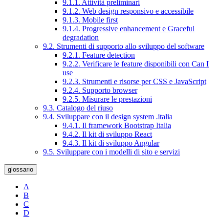
9.1.1. Attività preliminari
9.1.2. Web design responsivo e accessibile
9.1.3. Mobile first
9.1.4. Progressive enhancement e Graceful
degradation
9.2. Strumenti di supporto allo sviluppo del software
9.2.1. Feature detection
9.2.2. Verificare le feature disponibili con Can I
use
9.2.3. Strumenti e risorse per CSS e JavaScript
9.2.4. Supporto browser
9.2.5. Misurare le prestazioni
9.3. Catalogo del riuso
9.4. Sviluppare con il design system .italia
9.4.1. Il framework Bootstrap Italia
9.4.2. Il kit di sviluppo React
9.4.3. Il kit di sviluppo Angular
9.5. Sviluppare con i modelli di sito e servizi
glossario
A
B
C
D