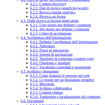
6.2.1. Content discovery
6.2.2. Dati di ricerca (search keywords)
6.2.3. Ricerca tramite analytics
6.2.4. Ricerca sui forum
6.3. Dalla ricerca ai bisogni degli utenti
6.3.1. User stories per definire i contenuti
6.3.2. Job stories per definire i contenuti
6.3.3. Criteri di accettazione
6.4. Architettura dell’informazione
6.4.1. Definire l’architettura dell’informazione
6.4.2. Alberatura
6.4.3. Flussi di interazione
6.4.4. Sistemi di navigazione
6.4.5. Tipologie di contenuto (content type)
6.4.6. Ontologie e standard
6.4.7. Vocabolari controllati e tassonomie
6.5. Scrittura e linguaggio
6.5.1. Come leggono le persone sul web
6.5.2. Le regole per un linguaggio semplice
6.5.3. Microtesti
6.5.4. Scrittura collaborativa
6.5.5. Content critique
6.5.6. Traduzione e localizzazione dei contenuti
6.6. Documenti