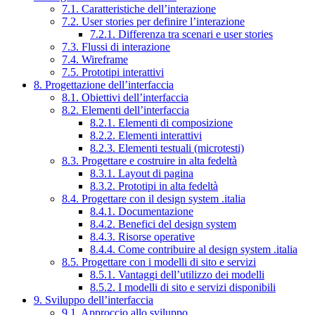
7.1. Caratteristiche dell’interazione
7.2. User stories per definire l’interazione
7.2.1. Differenza tra scenari e user stories
7.3. Flussi di interazione
7.4. Wireframe
7.5. Prototipi interattivi
8. Progettazione dell’interfaccia
8.1. Obiettivi dell’interfaccia
8.2. Elementi dell’interfaccia
8.2.1. Elementi di composizione
8.2.2. Elementi interattivi
8.2.3. Elementi testuali (microtesti)
8.3. Progettare e costruire in alta fedeltà
8.3.1. Layout di pagina
8.3.2. Prototipi in alta fedeltà
8.4. Progettare con il design system .italia
8.4.1. Documentazione
8.4.2. Benefici del design system
8.4.3. Risorse operative
8.4.4. Come contribuire al design system .italia
8.5. Progettare con i modelli di sito e servizi
8.5.1. Vantaggi dell’utilizzo dei modelli
8.5.2. I modelli di sito e servizi disponibili
9. Sviluppo dell’interfaccia
9.1. Approccio allo sviluppo