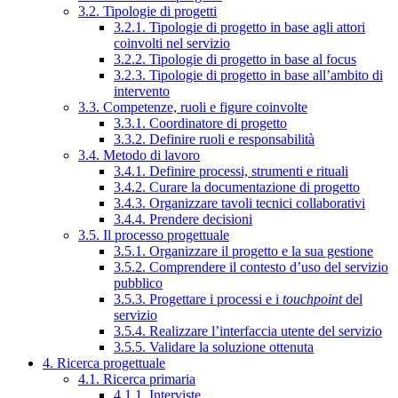
3.2. Tipologie di progetti
3.2.1. Tipologie di progetto in base agli attori
coinvolti nel servizio
3.2.2. Tipologie di progetto in base al focus
3.2.3. Tipologie di progetto in base all’ambito di
intervento
3.3. Competenze, ruoli e figure coinvolte
3.3.1. Coordinatore di progetto
3.3.2. Definire ruoli e responsabilità
3.4. Metodo di lavoro
3.4.1. Definire processi, strumenti e rituali
3.4.2. Curare la documentazione di progetto
3.4.3. Organizzare tavoli tecnici collaborativi
3.4.4. Prendere decisioni
3.5. Il processo progettuale
3.5.1. Organizzare il progetto e la sua gestione
3.5.2. Comprendere il contesto d’uso del servizio
pubblico
3.5.3. Progettare i processi e i
touchpoint
del
servizio
3.5.4. Realizzare l’interfaccia utente del servizio
3.5.5. Validare la soluzione ottenuta
4. Ricerca progettuale
4.1. Ricerca primaria
4.1.1. Interviste