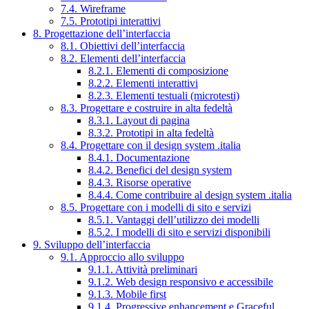
7.4. Wireframe
7.5. Prototipi interattivi
8. Progettazione dell’interfaccia
8.1. Obiettivi dell’interfaccia
8.2. Elementi dell’interfaccia
8.2.1. Elementi di composizione
8.2.2. Elementi interattivi
8.2.3. Elementi testuali (microtesti)
8.3. Progettare e costruire in alta fedeltà
8.3.1. Layout di pagina
8.3.2. Prototipi in alta fedeltà
8.4. Progettare con il design system .italia
8.4.1. Documentazione
8.4.2. Benefici del design system
8.4.3. Risorse operative
8.4.4. Come contribuire al design system .italia
8.5. Progettare con i modelli di sito e servizi
8.5.1. Vantaggi dell’utilizzo dei modelli
8.5.2. I modelli di sito e servizi disponibili
9. Sviluppo dell’interfaccia
9.1. Approccio allo sviluppo
9.1.1. Attività preliminari
9.1.2. Web design responsivo e accessibile
9.1.3. Mobile first
9.1.4. Progressive enhancement e Graceful