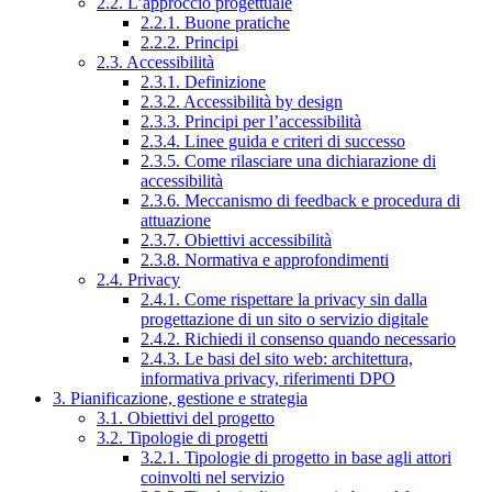
2.2. L’approccio progettuale
2.2.1. Buone pratiche
2.2.2. Principi
2.3. Accessibilità
2.3.1. Definizione
2.3.2. Accessibilità by design
2.3.3. Principi per l’accessibilità
2.3.4. Linee guida e criteri di successo
2.3.5. Come rilasciare una dichiarazione di
accessibilità
2.3.6. Meccanismo di feedback e procedura di
attuazione
2.3.7. Obiettivi accessibilità
2.3.8. Normativa e approfondimenti
2.4. Privacy
2.4.1. Come rispettare la privacy sin dalla
progettazione di un sito o servizio digitale
2.4.2. Richiedi il consenso quando necessario
2.4.3. Le basi del sito web: architettura,
informativa privacy, riferimenti DPO
3. Pianificazione, gestione e strategia
3.1. Obiettivi del progetto
3.2. Tipologie di progetti
3.2.1. Tipologie di progetto in base agli attori
coinvolti nel servizio