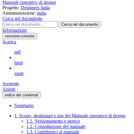
Manuale operativo di design
Progetto:
Designers Italia
Amministrazione:
italia
Cerca nel documento
Cerca nel documento
Informazioni
versione-corrente
Scarica
pdf
html
epub
Sorgente
Azioni
indice dei contenuti
Sommario
1. Scopo, destinatari e uso del Manuale operativo di design
1.1. Versionamento e storico
1.2. Consultazione del manuale
1.3. Contribuisci al manuale