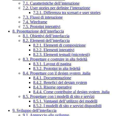
7.1. Caratteristiche dell’interazione
7.2. User stories per definire l’interazione
7.2.1. Differenza tra scenari e user stories
7.3. Flussi di interazione
7.4. Wireframe
7.5. Prototipi interattivi
8. Progettazione dell’interfaccia
8.1. Obiettivi dell’interfaccia
8.2. Elementi dell’interfaccia
8.2.1. Elementi di composizione
8.2.2. Elementi interattivi
8.2.3. Elementi testuali (microtesti)
8.3. Progettare e costruire in alta fedeltà
8.3.1. Layout di pagina
8.3.2. Prototipi in alta fedeltà
8.4. Progettare con il design system .italia
8.4.1. Documentazione
8.4.2. Benefici del design system
8.4.3. Risorse operative
8.4.4. Come contribuire al design system .italia
8.5. Progettare con i modelli di sito e servizi
8.5.1. Vantaggi dell’utilizzo dei modelli
8.5.2. I modelli di sito e servizi disponibili
9. Sviluppo dell’interfaccia
9.1. Approccio allo sviluppo