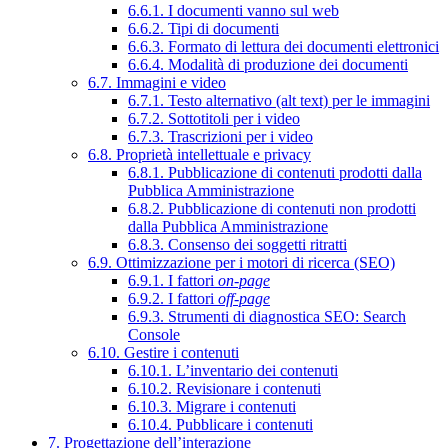
6.6.1. I documenti vanno sul web
6.6.2. Tipi di documenti
6.6.3. Formato di lettura dei documenti elettronici
6.6.4. Modalità di produzione dei documenti
6.7. Immagini e video
6.7.1. Testo alternativo (alt text) per le immagini
6.7.2. Sottotitoli per i video
6.7.3. Trascrizioni per i video
6.8. Proprietà intellettuale e privacy
6.8.1. Pubblicazione di contenuti prodotti dalla
Pubblica Amministrazione
6.8.2. Pubblicazione di contenuti non prodotti
dalla Pubblica Amministrazione
6.8.3. Consenso dei soggetti ritratti
6.9. Ottimizzazione per i motori di ricerca (SEO)
6.9.1. I fattori
on-page
6.9.2. I fattori
off-page
6.9.3. Strumenti di diagnostica SEO: Search
Console
6.10. Gestire i contenuti
6.10.1. L’inventario dei contenuti
6.10.2. Revisionare i contenuti
6.10.3. Migrare i contenuti
6.10.4. Pubblicare i contenuti
7. Progettazione dell’interazione