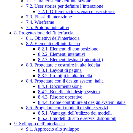
7.1. Caratteristiche dell’interazione
7.2. User stories per definire l’interazione
7.2.1. Differenza tra scenari e user stories
7.3. Flussi di interazione
7.4. Wireframe
7.5. Prototipi interattivi
8. Progettazione dell’interfaccia
8.1. Obiettivi dell’interfaccia
8.2. Elementi dell’interfaccia
8.2.1. Elementi di composizione
8.2.2. Elementi interattivi
8.2.3. Elementi testuali (microtesti)
8.3. Progettare e costruire in alta fedeltà
8.3.1. Layout di pagina
8.3.2. Prototipi in alta fedeltà
8.4. Progettare con il design system .italia
8.4.1. Documentazione
8.4.2. Benefici del design system
8.4.3. Risorse operative
8.4.4. Come contribuire al design system .italia
8.5. Progettare con i modelli di sito e servizi
8.5.1. Vantaggi dell’utilizzo dei modelli
8.5.2. I modelli di sito e servizi disponibili
9. Sviluppo dell’interfaccia
9.1. Approccio allo sviluppo