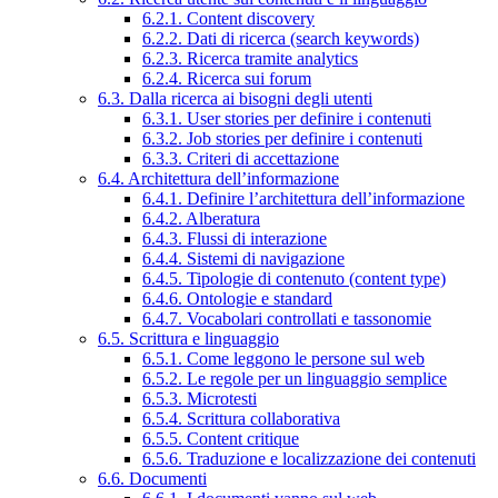
6.2.1. Content discovery
6.2.2. Dati di ricerca (search keywords)
6.2.3. Ricerca tramite analytics
6.2.4. Ricerca sui forum
6.3. Dalla ricerca ai bisogni degli utenti
6.3.1. User stories per definire i contenuti
6.3.2. Job stories per definire i contenuti
6.3.3. Criteri di accettazione
6.4. Architettura dell’informazione
6.4.1. Definire l’architettura dell’informazione
6.4.2. Alberatura
6.4.3. Flussi di interazione
6.4.4. Sistemi di navigazione
6.4.5. Tipologie di contenuto (content type)
6.4.6. Ontologie e standard
6.4.7. Vocabolari controllati e tassonomie
6.5. Scrittura e linguaggio
6.5.1. Come leggono le persone sul web
6.5.2. Le regole per un linguaggio semplice
6.5.3. Microtesti
6.5.4. Scrittura collaborativa
6.5.5. Content critique
6.5.6. Traduzione e localizzazione dei contenuti
6.6. Documenti