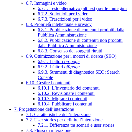
6.7. Immagini e video
6.7.1. Testo alternativo (alt text) per le immagini
6.7.2. Sottotitoli per i video
6.7.3. Trascrizioni per i video
6.8. Proprietà intellettuale e privacy
6.8.1. Pubblicazione di contenuti prodotti dalla
Pubblica Amministrazione
6.8.2. Pubblicazione di contenuti non prodotti
dalla Pubblica Amministrazione
6.8.3. Consenso dei soggetti ritratti
6.9. Ottimizzazione per i motori di ricerca (SEO)
6.9.1. I fattori
on-page
6.9.2. I fattori
off-page
6.9.3. Strumenti di diagnostica SEO: Search
Console
6.10. Gestire i contenuti
6.10.1. L’inventario dei contenuti
6.10.2. Revisionare i contenuti
6.10.3. Migrare i contenuti
6.10.4. Pubblicare i contenuti
7. Progettazione dell’interazione
7.1. Caratteristiche dell’interazione
7.2. User stories per definire l’interazione
7.2.1. Differenza tra scenari e user stories
7.3. Flussi di interazione