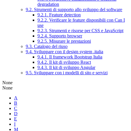
degradation
9.2. Strumenti di supporto allo sviluppo del software
9.2.1. Feature detection
9.2.2. Verificare le feature disponibili con Can I
use
9.2.3. Strumenti e risorse per CSS e JavaScript
9.2.4. Supporto browser
9.2.5. Misurare le prestazioni
9.3. Catalogo del riuso
9.4. Sviluppare con il design system .italia
9.4.1. Il framework Bootstrap Italia
9.4.2. Il kit di sviluppo React
9.4.3. Il kit di sviluppo Angular
9.5. Sviluppare con i modelli di sito e servizi
None
None
A
B
C
D
E
I
M