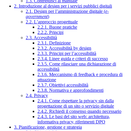
1.3. Contribuisci al manuale
2. Introduzione al design per i servizi pubblici digitali
2.1. Design per l’amministrazione digitale (
e-
government
)
2.2. L’approccio progettuale
2.2.1. Buone pratiche
2.2.2. Principi
2.3. Accessibilità
2.3.1. Definizione
2.3.2. Accessibilità by design
2.3.3. Principi per l’accessibilità
2.3.4. Linee guida e criteri di successo
2.3.5. Come rilasciare una dichiarazione di
accessibilità
2.3.6. Meccanismo di feedback e procedura di
attuazione
2.3.7. Obiettivi accessibilità
2.3.8. Normativa e approfondimenti
2.4. Privacy
2.4.1. Come rispettare la privacy sin dalla
progettazione di un sito o servizio digitale
2.4.2. Richiedi il consenso quando necessario
2.4.3. Le basi del sito web: architettura,
informativa privacy, riferimenti DPO
3. Pianificazione, gestione e strategia