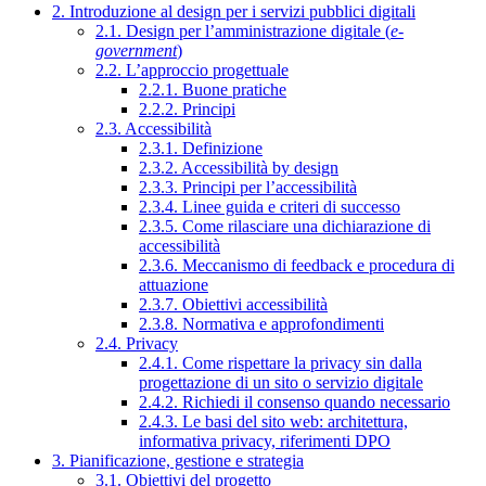
2. Introduzione al design per i servizi pubblici digitali
2.1. Design per l’amministrazione digitale (
e-
government
)
2.2. L’approccio progettuale
2.2.1. Buone pratiche
2.2.2. Principi
2.3. Accessibilità
2.3.1. Definizione
2.3.2. Accessibilità by design
2.3.3. Principi per l’accessibilità
2.3.4. Linee guida e criteri di successo
2.3.5. Come rilasciare una dichiarazione di
accessibilità
2.3.6. Meccanismo di feedback e procedura di
attuazione
2.3.7. Obiettivi accessibilità
2.3.8. Normativa e approfondimenti
2.4. Privacy
2.4.1. Come rispettare la privacy sin dalla
progettazione di un sito o servizio digitale
2.4.2. Richiedi il consenso quando necessario
2.4.3. Le basi del sito web: architettura,
informativa privacy, riferimenti DPO
3. Pianificazione, gestione e strategia
3.1. Obiettivi del progetto