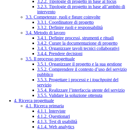
3.2.2. Tipologie di progetto in base al focus
3.2.3. Tipologie di progetto in base all’ambito di
intervento
3.3. Competenze, ruoli e figure coinvolte
3.3.1. Coordinatore di progetto
3.3.2. Definire ruoli e responsabilità
3.4. Metodo di lavoro
3.4.1. Definire processi, strumenti e rituali
3.4.2. Curare la documentazione di progetto
3.4.3. Organizzare tavoli tecnici collaborativi
3.4.4. Prendere decisioni
3.5. Il processo progettuale
3.5.1. Organizzare il progetto e la sua gestione
3.5.2. Comprendere il contesto d’uso del servizio
pubblico
3.5.3. Progettare i processi e i
touchpoint
del
servizio
3.5.4. Realizzare l’interfaccia utente del servizio
3.5.5. Validare la soluzione ottenuta
4. Ricerca progettuale
4.1. Ricerca primaria
4.1.1. Interviste
4.1.2. Questionari
4.1.3. Test di usabilità
4.1.4. Web analytics