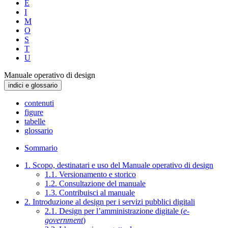
E
I
M
O
S
T
U
Manuale operativo di design
indici e glossario
contenuti
figure
tabelle
glossario
Sommario
1. Scopo, destinatari e uso del Manuale operativo di design
1.1. Versionamento e storico
1.2. Consultazione del manuale
1.3. Contribuisci al manuale
2. Introduzione al design per i servizi pubblici digitali
2.1. Design per l’amministrazione digitale (
e-
government
)