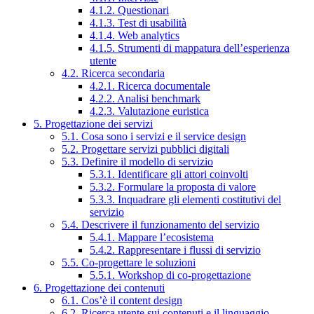
4.1.2. Questionari
4.1.3. Test di usabilità
4.1.4. Web analytics
4.1.5. Strumenti di mappatura dell’esperienza
utente
4.2. Ricerca secondaria
4.2.1. Ricerca documentale
4.2.2. Analisi benchmark
4.2.3. Valutazione euristica
5. Progettazione dei servizi
5.1. Cosa sono i servizi e il service design
5.2. Progettare servizi pubblici digitali
5.3. Definire il modello di servizio
5.3.1. Identificare gli attori coinvolti
5.3.2. Formulare la proposta di valore
5.3.3. Inquadrare gli elementi costitutivi del
servizio
5.4. Descrivere il funzionamento del servizio
5.4.1. Mappare l’ecosistema
5.4.2. Rappresentare i flussi di servizio
5.5. Co-progettare le soluzioni
5.5.1. Workshop di co-progettazione
6. Progettazione dei contenuti
6.1. Cos’è il content design
6.2. Ricerca utente sui contenuti e il linguaggio