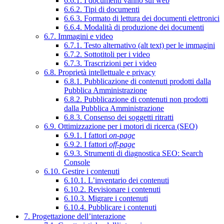
6.6.1. I documenti vanno sul web
6.6.2. Tipi di documenti
6.6.3. Formato di lettura dei documenti elettronici
6.6.4. Modalità di produzione dei documenti
6.7. Immagini e video
6.7.1. Testo alternativo (alt text) per le immagini
6.7.2. Sottotitoli per i video
6.7.3. Trascrizioni per i video
6.8. Proprietà intellettuale e privacy
6.8.1. Pubblicazione di contenuti prodotti dalla
Pubblica Amministrazione
6.8.2. Pubblicazione di contenuti non prodotti
dalla Pubblica Amministrazione
6.8.3. Consenso dei soggetti ritratti
6.9. Ottimizzazione per i motori di ricerca (SEO)
6.9.1. I fattori
on-page
6.9.2. I fattori
off-page
6.9.3. Strumenti di diagnostica SEO: Search
Console
6.10. Gestire i contenuti
6.10.1. L’inventario dei contenuti
6.10.2. Revisionare i contenuti
6.10.3. Migrare i contenuti
6.10.4. Pubblicare i contenuti
7. Progettazione dell’interazione