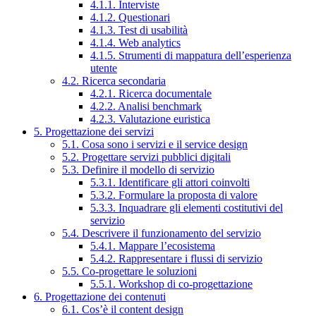
4.1.1. Interviste
4.1.2. Questionari
4.1.3. Test di usabilità
4.1.4. Web analytics
4.1.5. Strumenti di mappatura dell’esperienza
utente
4.2. Ricerca secondaria
4.2.1. Ricerca documentale
4.2.2. Analisi benchmark
4.2.3. Valutazione euristica
5. Progettazione dei servizi
5.1. Cosa sono i servizi e il service design
5.2. Progettare servizi pubblici digitali
5.3. Definire il modello di servizio
5.3.1. Identificare gli attori coinvolti
5.3.2. Formulare la proposta di valore
5.3.3. Inquadrare gli elementi costitutivi del
servizio
5.4. Descrivere il funzionamento del servizio
5.4.1. Mappare l’ecosistema
5.4.2. Rappresentare i flussi di servizio
5.5. Co-progettare le soluzioni
5.5.1. Workshop di co-progettazione
6. Progettazione dei contenuti
6.1. Cos’è il content design