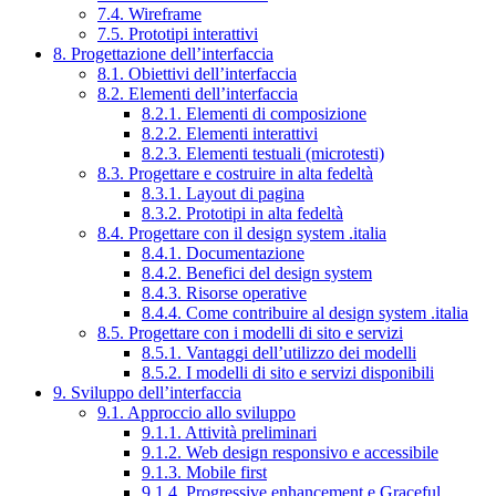
7.4. Wireframe
7.5. Prototipi interattivi
8. Progettazione dell’interfaccia
8.1. Obiettivi dell’interfaccia
8.2. Elementi dell’interfaccia
8.2.1. Elementi di composizione
8.2.2. Elementi interattivi
8.2.3. Elementi testuali (microtesti)
8.3. Progettare e costruire in alta fedeltà
8.3.1. Layout di pagina
8.3.2. Prototipi in alta fedeltà
8.4. Progettare con il design system .italia
8.4.1. Documentazione
8.4.2. Benefici del design system
8.4.3. Risorse operative
8.4.4. Come contribuire al design system .italia
8.5. Progettare con i modelli di sito e servizi
8.5.1. Vantaggi dell’utilizzo dei modelli
8.5.2. I modelli di sito e servizi disponibili
9. Sviluppo dell’interfaccia
9.1. Approccio allo sviluppo
9.1.1. Attività preliminari
9.1.2. Web design responsivo e accessibile
9.1.3. Mobile first
9.1.4. Progressive enhancement e Graceful