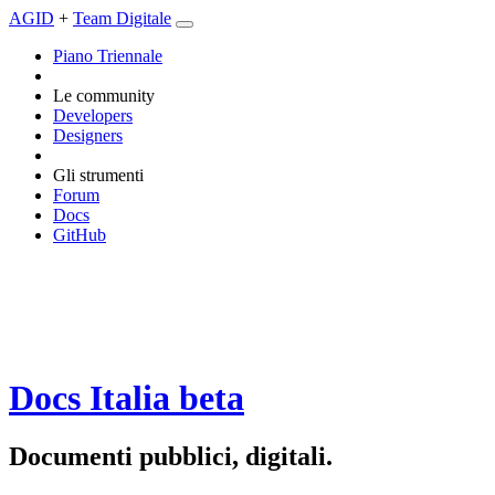
AGID
+
Team Digitale
Piano Triennale
Le community
Developers
Designers
Gli strumenti
Forum
Docs
GitHub
Docs Italia
beta
Documenti pubblici, digitali.