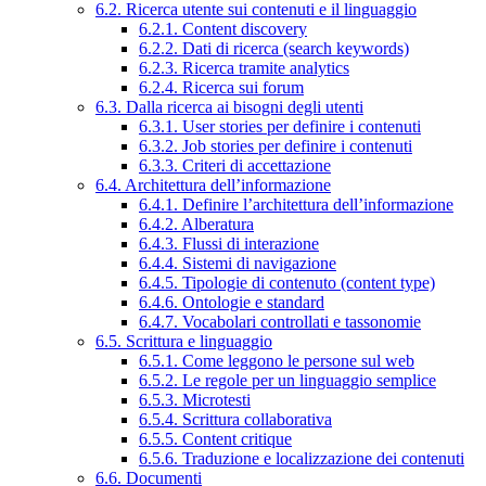
6.2. Ricerca utente sui contenuti e il linguaggio
6.2.1. Content discovery
6.2.2. Dati di ricerca (search keywords)
6.2.3. Ricerca tramite analytics
6.2.4. Ricerca sui forum
6.3. Dalla ricerca ai bisogni degli utenti
6.3.1. User stories per definire i contenuti
6.3.2. Job stories per definire i contenuti
6.3.3. Criteri di accettazione
6.4. Architettura dell’informazione
6.4.1. Definire l’architettura dell’informazione
6.4.2. Alberatura
6.4.3. Flussi di interazione
6.4.4. Sistemi di navigazione
6.4.5. Tipologie di contenuto (content type)
6.4.6. Ontologie e standard
6.4.7. Vocabolari controllati e tassonomie
6.5. Scrittura e linguaggio
6.5.1. Come leggono le persone sul web
6.5.2. Le regole per un linguaggio semplice
6.5.3. Microtesti
6.5.4. Scrittura collaborativa
6.5.5. Content critique
6.5.6. Traduzione e localizzazione dei contenuti
6.6. Documenti