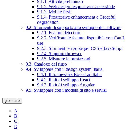
9.1.1. Attività preliminari
9.1.2. Web design responsivo e accessibile
9.1.3. Mobile first
9.1.4. Progressive enhancement e Graceful
degradation
9.2. Strumenti di supporto allo sviluppo del software
9.2.1. Feature detection
9.2.2. Verificare le feature disponibili con Can I
use
9.2.3. Strumenti e risorse per CSS e JavaScript
9.2.4. Supporto browser
9.2.5. Misurare le prestazioni
9.3. Catalogo del riuso
9.4. Sviluppare con il design system .italia
9.4.1. Il framework Bootstrap Italia
9.4.2. Il kit di sviluppo React
9.4.3. Il kit di sviluppo Angular
9.5. Sviluppare con i modelli di sito e servizi
glossario
A
B
C
D