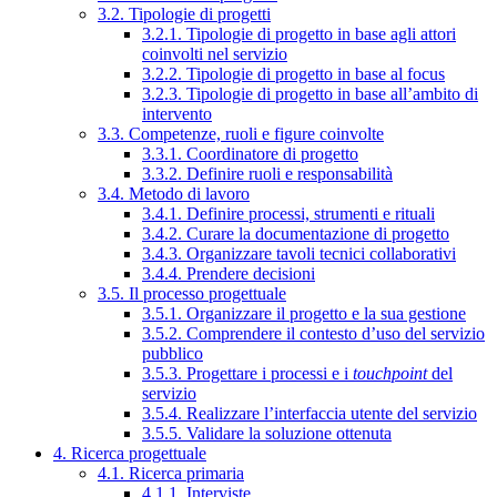
3.2. Tipologie di progetti
3.2.1. Tipologie di progetto in base agli attori
coinvolti nel servizio
3.2.2. Tipologie di progetto in base al focus
3.2.3. Tipologie di progetto in base all’ambito di
intervento
3.3. Competenze, ruoli e figure coinvolte
3.3.1. Coordinatore di progetto
3.3.2. Definire ruoli e responsabilità
3.4. Metodo di lavoro
3.4.1. Definire processi, strumenti e rituali
3.4.2. Curare la documentazione di progetto
3.4.3. Organizzare tavoli tecnici collaborativi
3.4.4. Prendere decisioni
3.5. Il processo progettuale
3.5.1. Organizzare il progetto e la sua gestione
3.5.2. Comprendere il contesto d’uso del servizio
pubblico
3.5.3. Progettare i processi e i
touchpoint
del
servizio
3.5.4. Realizzare l’interfaccia utente del servizio
3.5.5. Validare la soluzione ottenuta
4. Ricerca progettuale
4.1. Ricerca primaria
4.1.1. Interviste