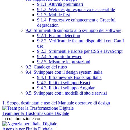
9.1.1. Attività preliminari
9.1.2. Web design responsivo e accessibile
9.1.3. Mobile first
9.1.4. Progressive enhancement e Graceful
degradation
9.2. Strumenti di supporto allo sviluppo del software
9.2.1. Feature detection
9.2.2. Verificare le feature disponibili con Can I
use
9.2.3. Strumenti e risorse per CSS e JavaScript
9.2.4. Supporto browser
9.2.5. Misurare le prestazioni
9.3. Catalogo del riuso
9.4. Sviluppare con il design system .italia
9.4.1. Il framework Bootstrap Italia
9.4.2. Il kit di sviluppo React
9.4.3. Il kit di sviluppo Angular
9.5. Sviluppare con i modelli di sito e servizi
1. Scopo, destinatari e uso del Manuale operativo di design
Team per la Trasformazione Digitale
in collaborazione con
Agenzia per l'Italia Digitale