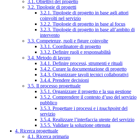
3.1. Obiettivi del progetto
3.2. Tipologie di progetti
3.2.1. Tipologie di progetto in base agli attori
coinvolti nel servizio
3.2.2. Tipologie di progetto in base al focus
3.2.3. Tipologie di progetto in base all’ambito di
intervento
3.3. Competenze, ruoli e figure coinvolte
3.3.1. Coordinatore di progetto
3.3.2. Definire ruoli e responsabilità
3.4. Metodo di lavoro
3.4.1. Definire processi, strumenti e rituali
3.4.2. Curare la documentazione di progetto
3.4.3. Organizzare tavoli tecnici collaborativi
3.4.4. Prendere decisioni
3.5. Il processo progettuale
3.5.1. Organizzare il progetto e la sua gestione
3.5.2. Comprendere il contesto d’uso del servizio
pubblico
3.5.3. Progettare i processi e i
touchpoint
del
servizio
3.5.4. Realizzare l’interfaccia utente del servizio
3.5.5. Validare la soluzione ottenuta
4. Ricerca progettuale
4.1. Ricerca primaria