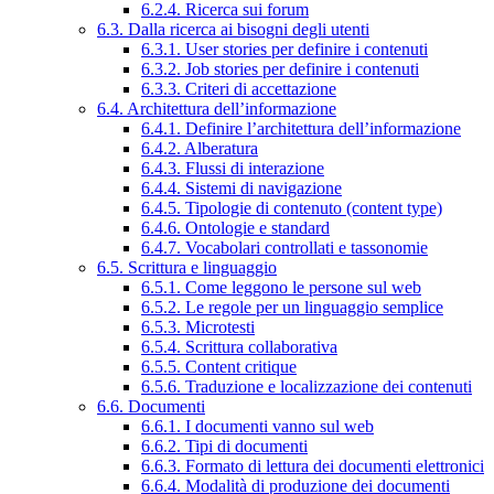
6.2.4. Ricerca sui forum
6.3. Dalla ricerca ai bisogni degli utenti
6.3.1. User stories per definire i contenuti
6.3.2. Job stories per definire i contenuti
6.3.3. Criteri di accettazione
6.4. Architettura dell’informazione
6.4.1. Definire l’architettura dell’informazione
6.4.2. Alberatura
6.4.3. Flussi di interazione
6.4.4. Sistemi di navigazione
6.4.5. Tipologie di contenuto (content type)
6.4.6. Ontologie e standard
6.4.7. Vocabolari controllati e tassonomie
6.5. Scrittura e linguaggio
6.5.1. Come leggono le persone sul web
6.5.2. Le regole per un linguaggio semplice
6.5.3. Microtesti
6.5.4. Scrittura collaborativa
6.5.5. Content critique
6.5.6. Traduzione e localizzazione dei contenuti
6.6. Documenti
6.6.1. I documenti vanno sul web
6.6.2. Tipi di documenti
6.6.3. Formato di lettura dei documenti elettronici
6.6.4. Modalità di produzione dei documenti