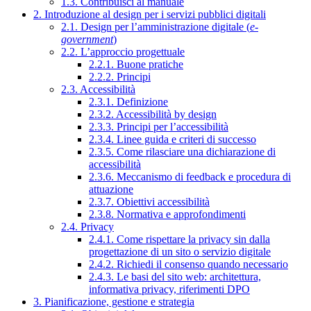
1.3. Contribuisci al manuale
2. Introduzione al design per i servizi pubblici digitali
2.1. Design per l’amministrazione digitale (
e-
government
)
2.2. L’approccio progettuale
2.2.1. Buone pratiche
2.2.2. Principi
2.3. Accessibilità
2.3.1. Definizione
2.3.2. Accessibilità by design
2.3.3. Principi per l’accessibilità
2.3.4. Linee guida e criteri di successo
2.3.5. Come rilasciare una dichiarazione di
accessibilità
2.3.6. Meccanismo di feedback e procedura di
attuazione
2.3.7. Obiettivi accessibilità
2.3.8. Normativa e approfondimenti
2.4. Privacy
2.4.1. Come rispettare la privacy sin dalla
progettazione di un sito o servizio digitale
2.4.2. Richiedi il consenso quando necessario
2.4.3. Le basi del sito web: architettura,
informativa privacy, riferimenti DPO
3. Pianificazione, gestione e strategia