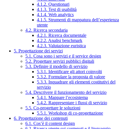
4.1.2. Questionari
4.1.3. Test di usabilità
4.1.4. Web analytics
4.1.5. Strumenti di mappatura dell’esperienza
utente
4.2. Ricerca secondaria
4.2.1. Ricerca documentale
4.2.2. Analisi benchmark
4.2.3. Valutazione euristica
5. Progettazione dei servizi
5.1. Cosa sono i servizi e il service design
5.2. Progettare servizi pubblici digitali
5.3. Definire il modello di servizio
5.3.1. Identificare gli attori coinvolti
5.3.2. Formulare la proposta di valore
5.3.3. Inquadrare gli elementi costitutivi del
servizio
5.4. Descrivere il funzionamento del servizio
5.4.1. Mappare l’ecosistema
5.4.2. Rappresentare i flussi di servizio
5.5. Co-progettare le soluzioni
5.5.1. Workshop di co-progettazione
6. Progettazione dei contenuti
6.1. Cos’è il content design
6.2. Ricerca utente sui contenuti e il linguaggio