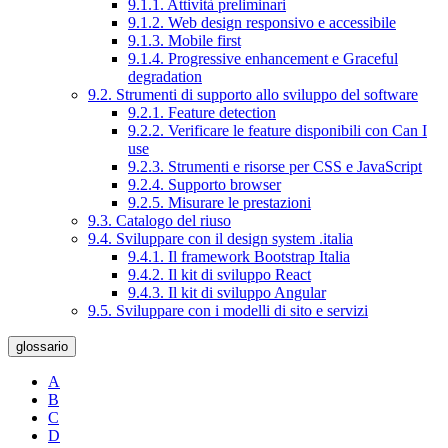
9.1.1. Attività preliminari
9.1.2. Web design responsivo e accessibile
9.1.3. Mobile first
9.1.4. Progressive enhancement e Graceful
degradation
9.2. Strumenti di supporto allo sviluppo del software
9.2.1. Feature detection
9.2.2. Verificare le feature disponibili con Can I
use
9.2.3. Strumenti e risorse per CSS e JavaScript
9.2.4. Supporto browser
9.2.5. Misurare le prestazioni
9.3. Catalogo del riuso
9.4. Sviluppare con il design system .italia
9.4.1. Il framework Bootstrap Italia
9.4.2. Il kit di sviluppo React
9.4.3. Il kit di sviluppo Angular
9.5. Sviluppare con i modelli di sito e servizi
glossario
A
B
C
D