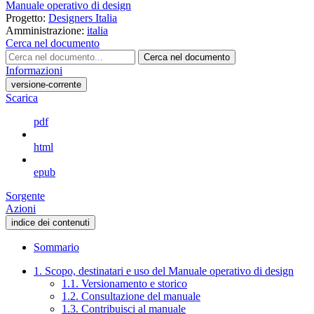
Manuale operativo di design
Progetto:
Designers Italia
Amministrazione:
italia
Cerca nel documento
Cerca nel documento
Informazioni
versione-corrente
Scarica
pdf
html
epub
Sorgente
Azioni
indice dei contenuti
Sommario
1. Scopo, destinatari e uso del Manuale operativo di design
1.1. Versionamento e storico
1.2. Consultazione del manuale
1.3. Contribuisci al manuale