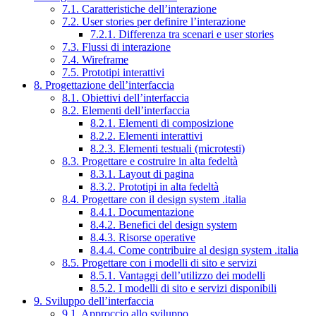
7.1. Caratteristiche dell’interazione
7.2. User stories per definire l’interazione
7.2.1. Differenza tra scenari e user stories
7.3. Flussi di interazione
7.4. Wireframe
7.5. Prototipi interattivi
8. Progettazione dell’interfaccia
8.1. Obiettivi dell’interfaccia
8.2. Elementi dell’interfaccia
8.2.1. Elementi di composizione
8.2.2. Elementi interattivi
8.2.3. Elementi testuali (microtesti)
8.3. Progettare e costruire in alta fedeltà
8.3.1. Layout di pagina
8.3.2. Prototipi in alta fedeltà
8.4. Progettare con il design system .italia
8.4.1. Documentazione
8.4.2. Benefici del design system
8.4.3. Risorse operative
8.4.4. Come contribuire al design system .italia
8.5. Progettare con i modelli di sito e servizi
8.5.1. Vantaggi dell’utilizzo dei modelli
8.5.2. I modelli di sito e servizi disponibili
9. Sviluppo dell’interfaccia
9.1. Approccio allo sviluppo