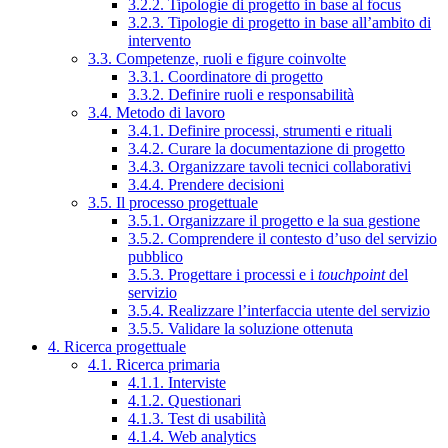
3.2.2. Tipologie di progetto in base al focus
3.2.3. Tipologie di progetto in base all’ambito di
intervento
3.3. Competenze, ruoli e figure coinvolte
3.3.1. Coordinatore di progetto
3.3.2. Definire ruoli e responsabilità
3.4. Metodo di lavoro
3.4.1. Definire processi, strumenti e rituali
3.4.2. Curare la documentazione di progetto
3.4.3. Organizzare tavoli tecnici collaborativi
3.4.4. Prendere decisioni
3.5. Il processo progettuale
3.5.1. Organizzare il progetto e la sua gestione
3.5.2. Comprendere il contesto d’uso del servizio
pubblico
3.5.3. Progettare i processi e i
touchpoint
del
servizio
3.5.4. Realizzare l’interfaccia utente del servizio
3.5.5. Validare la soluzione ottenuta
4. Ricerca progettuale
4.1. Ricerca primaria
4.1.1. Interviste
4.1.2. Questionari
4.1.3. Test di usabilità
4.1.4. Web analytics