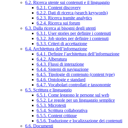
6.2. Ricerca utente sui contenuti e il linguaggio
6.2.1. Content discovery
6.2.2. Dati di ricerca (search keywords)
6.2.3. Ricerca tramite analytics
6.2.4. Ricerca sui forum
6.3. Dalla ricerca ai bisogni degli utenti
6.3.1. User stories per definire i contenuti
6.3.2. Job stories per definire i contenuti
6.3.3. Criteri di accettazione
6.4. Architettura dell’informazione
6.4.1. Definire l’architettura dell’informazione
6.4.2. Alberatura
6.4.3. Flussi di interazione
6.4.4. Sistemi di navigazione
6.4.5. Tipologie di contenuto (content type)
6.4.6. Ontologie e standard
6.4.7. Vocabolari controllati e tassonomie
6.5. Scrittura e linguaggio
6.5.1. Come leggono le persone sul web
6.5.2. Le regole per un linguaggio semplice
6.5.3. Microtesti
6.5.4. Scrittura collaborativa
6.5.5. Content critique
6.5.6. Traduzione e localizzazione dei contenuti
6.6. Documenti