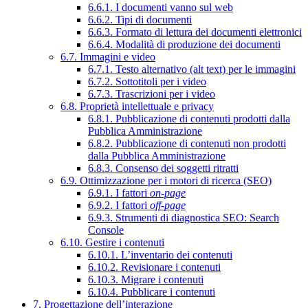
6.6.1. I documenti vanno sul web
6.6.2. Tipi di documenti
6.6.3. Formato di lettura dei documenti elettronici
6.6.4. Modalità di produzione dei documenti
6.7. Immagini e video
6.7.1. Testo alternativo (alt text) per le immagini
6.7.2. Sottotitoli per i video
6.7.3. Trascrizioni per i video
6.8. Proprietà intellettuale e privacy
6.8.1. Pubblicazione di contenuti prodotti dalla
Pubblica Amministrazione
6.8.2. Pubblicazione di contenuti non prodotti
dalla Pubblica Amministrazione
6.8.3. Consenso dei soggetti ritratti
6.9. Ottimizzazione per i motori di ricerca (SEO)
6.9.1. I fattori
on-page
6.9.2. I fattori
off-page
6.9.3. Strumenti di diagnostica SEO: Search
Console
6.10. Gestire i contenuti
6.10.1. L’inventario dei contenuti
6.10.2. Revisionare i contenuti
6.10.3. Migrare i contenuti
6.10.4. Pubblicare i contenuti
7. Progettazione dell’interazione