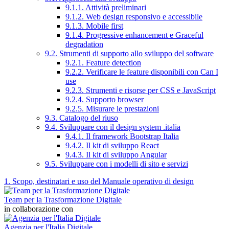
9.1.1. Attività preliminari
9.1.2. Web design responsivo e accessibile
9.1.3. Mobile first
9.1.4. Progressive enhancement e Graceful
degradation
9.2. Strumenti di supporto allo sviluppo del software
9.2.1. Feature detection
9.2.2. Verificare le feature disponibili con Can I
use
9.2.3. Strumenti e risorse per CSS e JavaScript
9.2.4. Supporto browser
9.2.5. Misurare le prestazioni
9.3. Catalogo del riuso
9.4. Sviluppare con il design system .italia
9.4.1. Il framework Bootstrap Italia
9.4.2. Il kit di sviluppo React
9.4.3. Il kit di sviluppo Angular
9.5. Sviluppare con i modelli di sito e servizi
1. Scopo, destinatari e uso del Manuale operativo di design
Team per la Trasformazione Digitale
in collaborazione con
Agenzia per l'Italia Digitale