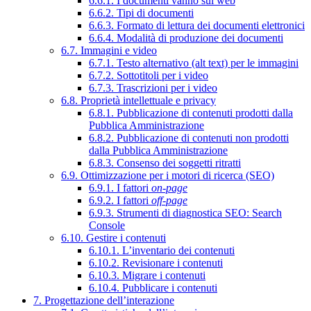
6.6.1. I documenti vanno sul web
6.6.2. Tipi di documenti
6.6.3. Formato di lettura dei documenti elettronici
6.6.4. Modalità di produzione dei documenti
6.7. Immagini e video
6.7.1. Testo alternativo (alt text) per le immagini
6.7.2. Sottotitoli per i video
6.7.3. Trascrizioni per i video
6.8. Proprietà intellettuale e privacy
6.8.1. Pubblicazione di contenuti prodotti dalla
Pubblica Amministrazione
6.8.2. Pubblicazione di contenuti non prodotti
dalla Pubblica Amministrazione
6.8.3. Consenso dei soggetti ritratti
6.9. Ottimizzazione per i motori di ricerca (SEO)
6.9.1. I fattori
on-page
6.9.2. I fattori
off-page
6.9.3. Strumenti di diagnostica SEO: Search
Console
6.10. Gestire i contenuti
6.10.1. L’inventario dei contenuti
6.10.2. Revisionare i contenuti
6.10.3. Migrare i contenuti
6.10.4. Pubblicare i contenuti
7. Progettazione dell’interazione