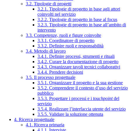
3.2. Tipologie di progetti
3.2.1. Tipologie di progetto in base agli attori
coinvolti nel servizio
3.2.2. Tipologie di progetto in base al focus
3.2.3. Tipologie di progetto in base all’ambito di
intervento
3.3. Competenze, ruoli e figure coinvolte
3.3.1. Coordinatore di progetto
3.3.2. Definire ruoli e responsabilità
3.4. Metodo di lavoro
3.4.1. Definire processi, strumenti e rituali
3.4.2. Curare la documentazione di progetto
3.4.3. Organizzare tavoli tecnici collaborativi
3.4.4. Prendere decisioni
3.5. Il processo progettuale
3.5.1. Organizzare il progetto e la sua gestione
3.5.2. Comprendere il contesto d’uso del servizio
pubblico
3.5.3. Progettare i processi e i
touchpoint
del
servizio
3.5.4. Realizzare l’interfaccia utente del servizio
3.5.5. Validare la soluzione ottenuta
4. Ricerca progettuale
4.1. Ricerca primaria
4.1.1. Interviste