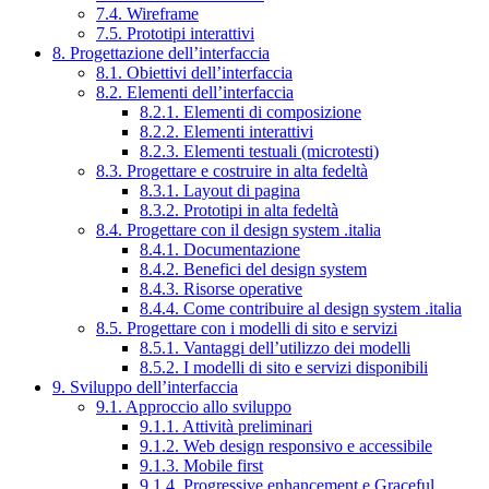
7.4. Wireframe
7.5. Prototipi interattivi
8. Progettazione dell’interfaccia
8.1. Obiettivi dell’interfaccia
8.2. Elementi dell’interfaccia
8.2.1. Elementi di composizione
8.2.2. Elementi interattivi
8.2.3. Elementi testuali (microtesti)
8.3. Progettare e costruire in alta fedeltà
8.3.1. Layout di pagina
8.3.2. Prototipi in alta fedeltà
8.4. Progettare con il design system .italia
8.4.1. Documentazione
8.4.2. Benefici del design system
8.4.3. Risorse operative
8.4.4. Come contribuire al design system .italia
8.5. Progettare con i modelli di sito e servizi
8.5.1. Vantaggi dell’utilizzo dei modelli
8.5.2. I modelli di sito e servizi disponibili
9. Sviluppo dell’interfaccia
9.1. Approccio allo sviluppo
9.1.1. Attività preliminari
9.1.2. Web design responsivo e accessibile
9.1.3. Mobile first
9.1.4. Progressive enhancement e Graceful