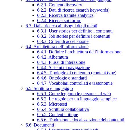
6.2.1. Content discovery
6.2.2. Dati di ricerca (search keywords)
6.2.3. Ricerca tramite analytics
6.2.4. Ricerca sui forum
6.3. Dalla ricerca ai bisogni degli utenti
6.3.1. User stories per definire i contenuti
6.3.2. Job stories per definire i contenuti
6.3.3. Criteri di accettazione
6.4. Architettura dell’informazione
6.4.1. Definire l’architettura dell’informazione
6.4.2. Alberatura
6.4.3. Flussi di interazione
6.4.4. Sistemi di navigazione
6.4.5. Tipologie di contenuto (content type)
6.4.6. Ontologie e standard
6.4.7. Vocabolari controllati e tassonomie
6.5. Scrittura e linguaggio
6.5.1. Come leggono le persone sul web
6.5.2. Le regole per un linguaggio semplice
6.5.3. Microtesti
6.5.4. Scrittura collaborativa
6.5.5. Content critique
6.5.6. Traduzione e localizzazione dei contenuti
6.6. Documenti