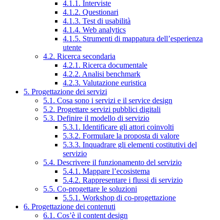
4.1.1. Interviste
4.1.2. Questionari
4.1.3. Test di usabilità
4.1.4. Web analytics
4.1.5. Strumenti di mappatura dell’esperienza
utente
4.2. Ricerca secondaria
4.2.1. Ricerca documentale
4.2.2. Analisi benchmark
4.2.3. Valutazione euristica
5. Progettazione dei servizi
5.1. Cosa sono i servizi e il service design
5.2. Progettare servizi pubblici digitali
5.3. Definire il modello di servizio
5.3.1. Identificare gli attori coinvolti
5.3.2. Formulare la proposta di valore
5.3.3. Inquadrare gli elementi costitutivi del
servizio
5.4. Descrivere il funzionamento del servizio
5.4.1. Mappare l’ecosistema
5.4.2. Rappresentare i flussi di servizio
5.5. Co-progettare le soluzioni
5.5.1. Workshop di co-progettazione
6. Progettazione dei contenuti
6.1. Cos’è il content design