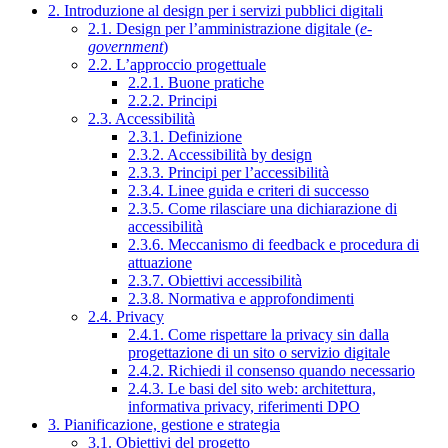
2. Introduzione al design per i servizi pubblici digitali
2.1. Design per l’amministrazione digitale (
e-
government
)
2.2. L’approccio progettuale
2.2.1. Buone pratiche
2.2.2. Principi
2.3. Accessibilità
2.3.1. Definizione
2.3.2. Accessibilità by design
2.3.3. Principi per l’accessibilità
2.3.4. Linee guida e criteri di successo
2.3.5. Come rilasciare una dichiarazione di
accessibilità
2.3.6. Meccanismo di feedback e procedura di
attuazione
2.3.7. Obiettivi accessibilità
2.3.8. Normativa e approfondimenti
2.4. Privacy
2.4.1. Come rispettare la privacy sin dalla
progettazione di un sito o servizio digitale
2.4.2. Richiedi il consenso quando necessario
2.4.3. Le basi del sito web: architettura,
informativa privacy, riferimenti DPO
3. Pianificazione, gestione e strategia
3.1. Obiettivi del progetto