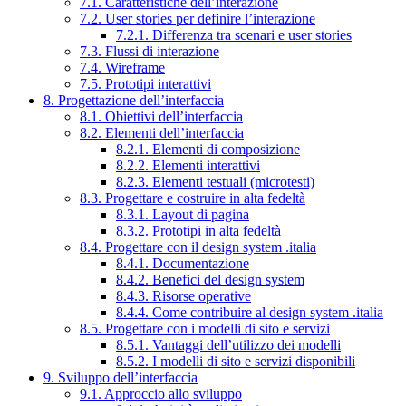
7.1. Caratteristiche dell’interazione
7.2. User stories per definire l’interazione
7.2.1. Differenza tra scenari e user stories
7.3. Flussi di interazione
7.4. Wireframe
7.5. Prototipi interattivi
8. Progettazione dell’interfaccia
8.1. Obiettivi dell’interfaccia
8.2. Elementi dell’interfaccia
8.2.1. Elementi di composizione
8.2.2. Elementi interattivi
8.2.3. Elementi testuali (microtesti)
8.3. Progettare e costruire in alta fedeltà
8.3.1. Layout di pagina
8.3.2. Prototipi in alta fedeltà
8.4. Progettare con il design system .italia
8.4.1. Documentazione
8.4.2. Benefici del design system
8.4.3. Risorse operative
8.4.4. Come contribuire al design system .italia
8.5. Progettare con i modelli di sito e servizi
8.5.1. Vantaggi dell’utilizzo dei modelli
8.5.2. I modelli di sito e servizi disponibili
9. Sviluppo dell’interfaccia
9.1. Approccio allo sviluppo