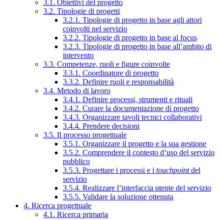
3.1. Obiettivi del progetto
3.2. Tipologie di progetti
3.2.1. Tipologie di progetto in base agli attori
coinvolti nel servizio
3.2.2. Tipologie di progetto in base al focus
3.2.3. Tipologie di progetto in base all’ambito di
intervento
3.3. Competenze, ruoli e figure coinvolte
3.3.1. Coordinatore di progetto
3.3.2. Definire ruoli e responsabilità
3.4. Metodo di lavoro
3.4.1. Definire processi, strumenti e rituali
3.4.2. Curare la documentazione di progetto
3.4.3. Organizzare tavoli tecnici collaborativi
3.4.4. Prendere decisioni
3.5. Il processo progettuale
3.5.1. Organizzare il progetto e la sua gestione
3.5.2. Comprendere il contesto d’uso del servizio
pubblico
3.5.3. Progettare i processi e i
touchpoint
del
servizio
3.5.4. Realizzare l’interfaccia utente del servizio
3.5.5. Validare la soluzione ottenuta
4. Ricerca progettuale
4.1. Ricerca primaria