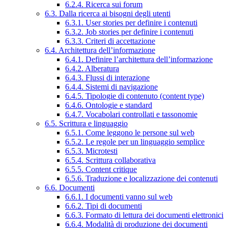
6.2.4. Ricerca sui forum
6.3. Dalla ricerca ai bisogni degli utenti
6.3.1. User stories per definire i contenuti
6.3.2. Job stories per definire i contenuti
6.3.3. Criteri di accettazione
6.4. Architettura dell’informazione
6.4.1. Definire l’architettura dell’informazione
6.4.2. Alberatura
6.4.3. Flussi di interazione
6.4.4. Sistemi di navigazione
6.4.5. Tipologie di contenuto (content type)
6.4.6. Ontologie e standard
6.4.7. Vocabolari controllati e tassonomie
6.5. Scrittura e linguaggio
6.5.1. Come leggono le persone sul web
6.5.2. Le regole per un linguaggio semplice
6.5.3. Microtesti
6.5.4. Scrittura collaborativa
6.5.5. Content critique
6.5.6. Traduzione e localizzazione dei contenuti
6.6. Documenti
6.6.1. I documenti vanno sul web
6.6.2. Tipi di documenti
6.6.3. Formato di lettura dei documenti elettronici
6.6.4. Modalità di produzione dei documenti