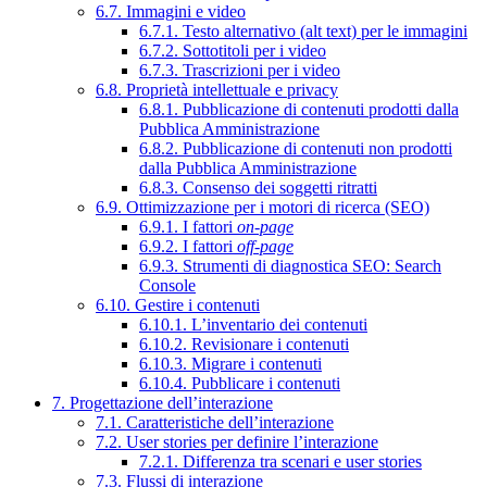
6.7. Immagini e video
6.7.1. Testo alternativo (alt text) per le immagini
6.7.2. Sottotitoli per i video
6.7.3. Trascrizioni per i video
6.8. Proprietà intellettuale e privacy
6.8.1. Pubblicazione di contenuti prodotti dalla
Pubblica Amministrazione
6.8.2. Pubblicazione di contenuti non prodotti
dalla Pubblica Amministrazione
6.8.3. Consenso dei soggetti ritratti
6.9. Ottimizzazione per i motori di ricerca (SEO)
6.9.1. I fattori
on-page
6.9.2. I fattori
off-page
6.9.3. Strumenti di diagnostica SEO: Search
Console
6.10. Gestire i contenuti
6.10.1. L’inventario dei contenuti
6.10.2. Revisionare i contenuti
6.10.3. Migrare i contenuti
6.10.4. Pubblicare i contenuti
7. Progettazione dell’interazione
7.1. Caratteristiche dell’interazione
7.2. User stories per definire l’interazione
7.2.1. Differenza tra scenari e user stories
7.3. Flussi di interazione