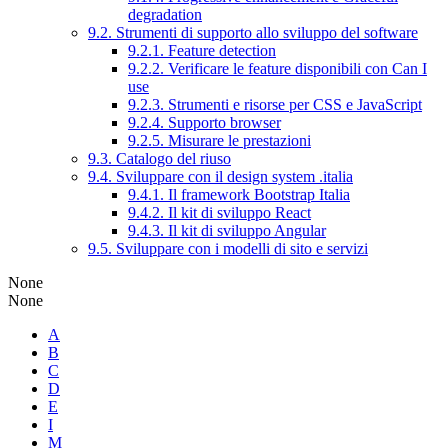
degradation
9.2. Strumenti di supporto allo sviluppo del software
9.2.1. Feature detection
9.2.2. Verificare le feature disponibili con Can I
use
9.2.3. Strumenti e risorse per CSS e JavaScript
9.2.4. Supporto browser
9.2.5. Misurare le prestazioni
9.3. Catalogo del riuso
9.4. Sviluppare con il design system .italia
9.4.1. Il framework Bootstrap Italia
9.4.2. Il kit di sviluppo React
9.4.3. Il kit di sviluppo Angular
9.5. Sviluppare con i modelli di sito e servizi
None
None
A
B
C
D
E
I
M