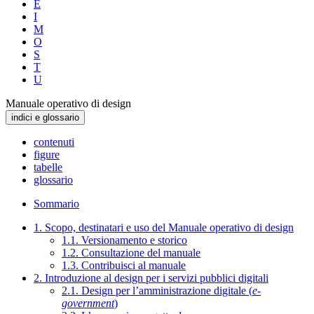
E
I
M
O
S
T
U
Manuale operativo di design
indici e glossario
contenuti
figure
tabelle
glossario
Sommario
1. Scopo, destinatari e uso del Manuale operativo di design
1.1. Versionamento e storico
1.2. Consultazione del manuale
1.3. Contribuisci al manuale
2. Introduzione al design per i servizi pubblici digitali
2.1. Design per l’amministrazione digitale (
e-
government
)