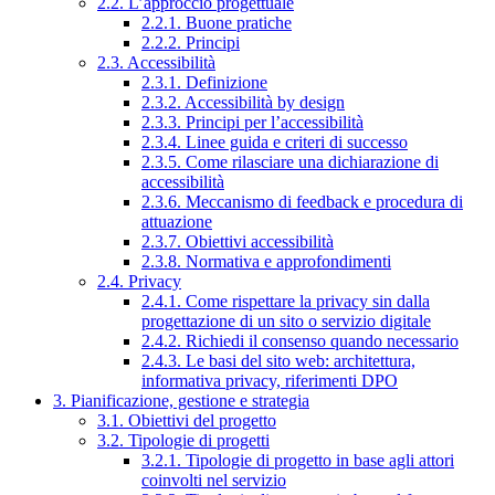
2.2. L’approccio progettuale
2.2.1. Buone pratiche
2.2.2. Principi
2.3. Accessibilità
2.3.1. Definizione
2.3.2. Accessibilità by design
2.3.3. Principi per l’accessibilità
2.3.4. Linee guida e criteri di successo
2.3.5. Come rilasciare una dichiarazione di
accessibilità
2.3.6. Meccanismo di feedback e procedura di
attuazione
2.3.7. Obiettivi accessibilità
2.3.8. Normativa e approfondimenti
2.4. Privacy
2.4.1. Come rispettare la privacy sin dalla
progettazione di un sito o servizio digitale
2.4.2. Richiedi il consenso quando necessario
2.4.3. Le basi del sito web: architettura,
informativa privacy, riferimenti DPO
3. Pianificazione, gestione e strategia
3.1. Obiettivi del progetto
3.2. Tipologie di progetti
3.2.1. Tipologie di progetto in base agli attori
coinvolti nel servizio