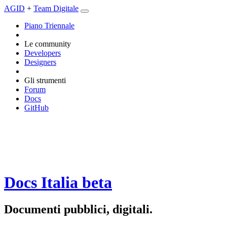
AGID
+
Team Digitale
Piano Triennale
Le community
Developers
Designers
Gli strumenti
Forum
Docs
GitHub
Docs Italia
beta
Documenti pubblici, digitali.