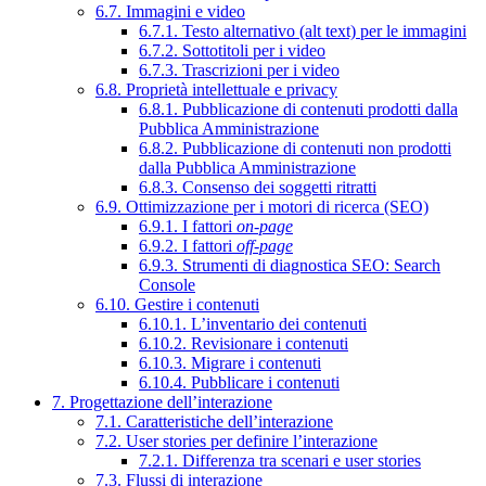
6.7. Immagini e video
6.7.1. Testo alternativo (alt text) per le immagini
6.7.2. Sottotitoli per i video
6.7.3. Trascrizioni per i video
6.8. Proprietà intellettuale e privacy
6.8.1. Pubblicazione di contenuti prodotti dalla
Pubblica Amministrazione
6.8.2. Pubblicazione di contenuti non prodotti
dalla Pubblica Amministrazione
6.8.3. Consenso dei soggetti ritratti
6.9. Ottimizzazione per i motori di ricerca (SEO)
6.9.1. I fattori
on-page
6.9.2. I fattori
off-page
6.9.3. Strumenti di diagnostica SEO: Search
Console
6.10. Gestire i contenuti
6.10.1. L’inventario dei contenuti
6.10.2. Revisionare i contenuti
6.10.3. Migrare i contenuti
6.10.4. Pubblicare i contenuti
7. Progettazione dell’interazione
7.1. Caratteristiche dell’interazione
7.2. User stories per definire l’interazione
7.2.1. Differenza tra scenari e user stories
7.3. Flussi di interazione