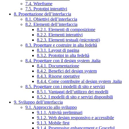
7.4. Wireframe
7.5. Prototipi interattivi
8. Progettazione dell’interfaccia
8.1. Obiettivi dell’interfaccia
8.2. Elementi dell’interfaccia
8.2.1. Elementi di composizione
8.2.2. Elementi interattivi
8.2.3. Elementi testuali (microtesti)
8.3. Progettare e costruire in alta fedeltà
8.3.1. Layout di pagina
8.3.2. Prototipi in alta fedeltà
8.4. Progettare con il design system .italia
8.4.1. Documentazione
8.4.2. Benefici del design system
8.4.3. Risorse operative
8.4.4. Come contribuire al design system .italia
8.5. Progettare con i modelli di sito e servizi
8.5.1. Vantaggi dell’utilizzo dei modelli
8.5.2. I modelli di sito e servizi disponibili
9. Sviluppo dell’interfaccia
9.1. Approccio allo sviluppo
9.1.1. Attività preliminari
9.1.2. Web design responsivo e accessibile
9.1.3. Mobile first
9.1.4. Progressive enhancement e Graceful