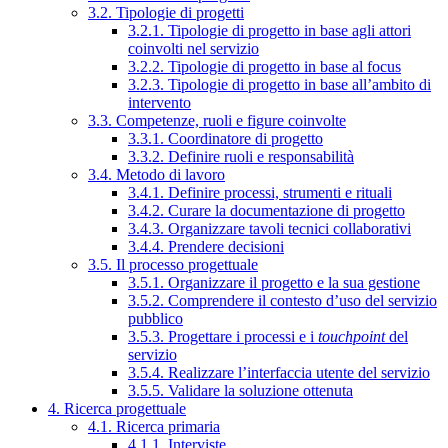
3.2. Tipologie di progetti
3.2.1. Tipologie di progetto in base agli attori
coinvolti nel servizio
3.2.2. Tipologie di progetto in base al focus
3.2.3. Tipologie di progetto in base all’ambito di
intervento
3.3. Competenze, ruoli e figure coinvolte
3.3.1. Coordinatore di progetto
3.3.2. Definire ruoli e responsabilità
3.4. Metodo di lavoro
3.4.1. Definire processi, strumenti e rituali
3.4.2. Curare la documentazione di progetto
3.4.3. Organizzare tavoli tecnici collaborativi
3.4.4. Prendere decisioni
3.5. Il processo progettuale
3.5.1. Organizzare il progetto e la sua gestione
3.5.2. Comprendere il contesto d’uso del servizio
pubblico
3.5.3. Progettare i processi e i
touchpoint
del
servizio
3.5.4. Realizzare l’interfaccia utente del servizio
3.5.5. Validare la soluzione ottenuta
4. Ricerca progettuale
4.1. Ricerca primaria
4.1.1. Interviste