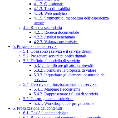
4.1.2. Questionari
4.1.3. Test di usabilità
4.1.4. Web analytics
4.1.5. Strumenti di mappatura dell’esperienza
utente
4.2. Ricerca secondaria
4.2.1. Ricerca documentale
4.2.2. Analisi benchmark
4.2.3. Valutazione euristica
5. Progettazione dei servizi
5.1. Cosa sono i servizi e il service design
5.2. Progettare servizi pubblici digitali
5.3. Definire il modello di servizio
5.3.1. Identificare gli attori coinvolti
5.3.2. Formulare la proposta di valore
5.3.3. Inquadrare gli elementi costitutivi del
servizio
5.4. Descrivere il funzionamento del servizio
5.4.1. Mappare l’ecosistema
5.4.2. Rappresentare i flussi di servizio
5.5. Co-progettare le soluzioni
5.5.1. Workshop di co-progettazione
6. Progettazione dei contenuti
6.1. Cos’è il content design
6.2. Ricerca utente sui contenuti e il linguaggio