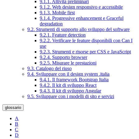
9.1.1. Attività preliminari
9.1.2. Web design responsivo e accessibile
9.1.3. Mobile first
9.1.4. Progressive enhancement e Graceful
degradation
9.2. Strumenti di supporto allo sviluppo del software
9.2.1. Feature detection
9.2.2. Verificare le feature disponibili con Can I
use
9.2.3. Strumenti e risorse per CSS e JavaScript
9.2.4. Supporto browser
9.2.5. Misurare le prestazioni
9.3. Catalogo del riuso
9.4. Sviluppare con il design system .italia
9.4.1. Il framework Bootstrap Italia
9.4.2. Il kit di sviluppo React
9.4.3. Il kit di sviluppo Angular
9.5. Sviluppare con i modelli di sito e servizi
glossario
A
B
C
D