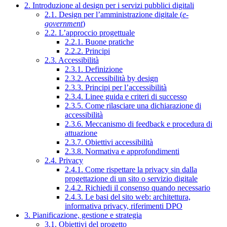
2. Introduzione al design per i servizi pubblici digitali
2.1. Design per l’amministrazione digitale (
e-
government
)
2.2. L’approccio progettuale
2.2.1. Buone pratiche
2.2.2. Principi
2.3. Accessibilità
2.3.1. Definizione
2.3.2. Accessibilità by design
2.3.3. Principi per l’accessibilità
2.3.4. Linee guida e criteri di successo
2.3.5. Come rilasciare una dichiarazione di
accessibilità
2.3.6. Meccanismo di feedback e procedura di
attuazione
2.3.7. Obiettivi accessibilità
2.3.8. Normativa e approfondimenti
2.4. Privacy
2.4.1. Come rispettare la privacy sin dalla
progettazione di un sito o servizio digitale
2.4.2. Richiedi il consenso quando necessario
2.4.3. Le basi del sito web: architettura,
informativa privacy, riferimenti DPO
3. Pianificazione, gestione e strategia
3.1. Obiettivi del progetto