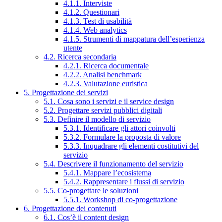
4.1.1. Interviste
4.1.2. Questionari
4.1.3. Test di usabilità
4.1.4. Web analytics
4.1.5. Strumenti di mappatura dell’esperienza
utente
4.2. Ricerca secondaria
4.2.1. Ricerca documentale
4.2.2. Analisi benchmark
4.2.3. Valutazione euristica
5. Progettazione dei servizi
5.1. Cosa sono i servizi e il service design
5.2. Progettare servizi pubblici digitali
5.3. Definire il modello di servizio
5.3.1. Identificare gli attori coinvolti
5.3.2. Formulare la proposta di valore
5.3.3. Inquadrare gli elementi costitutivi del
servizio
5.4. Descrivere il funzionamento del servizio
5.4.1. Mappare l’ecosistema
5.4.2. Rappresentare i flussi di servizio
5.5. Co-progettare le soluzioni
5.5.1. Workshop di co-progettazione
6. Progettazione dei contenuti
6.1. Cos’è il content design