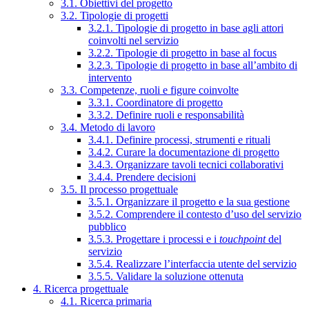
3.1. Obiettivi del progetto
3.2. Tipologie di progetti
3.2.1. Tipologie di progetto in base agli attori
coinvolti nel servizio
3.2.2. Tipologie di progetto in base al focus
3.2.3. Tipologie di progetto in base all’ambito di
intervento
3.3. Competenze, ruoli e figure coinvolte
3.3.1. Coordinatore di progetto
3.3.2. Definire ruoli e responsabilità
3.4. Metodo di lavoro
3.4.1. Definire processi, strumenti e rituali
3.4.2. Curare la documentazione di progetto
3.4.3. Organizzare tavoli tecnici collaborativi
3.4.4. Prendere decisioni
3.5. Il processo progettuale
3.5.1. Organizzare il progetto e la sua gestione
3.5.2. Comprendere il contesto d’uso del servizio
pubblico
3.5.3. Progettare i processi e i
touchpoint
del
servizio
3.5.4. Realizzare l’interfaccia utente del servizio
3.5.5. Validare la soluzione ottenuta
4. Ricerca progettuale
4.1. Ricerca primaria