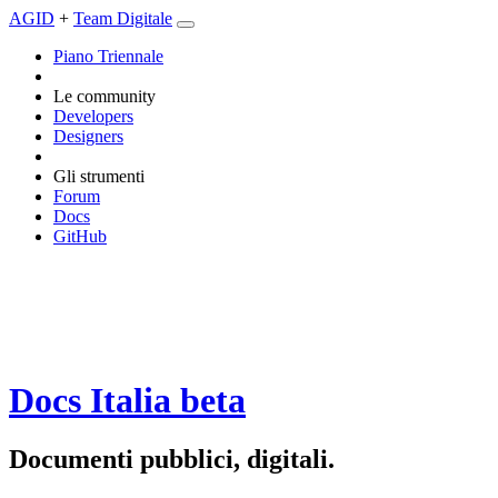
AGID
+
Team Digitale
Piano Triennale
Le community
Developers
Designers
Gli strumenti
Forum
Docs
GitHub
Docs Italia
beta
Documenti pubblici, digitali.