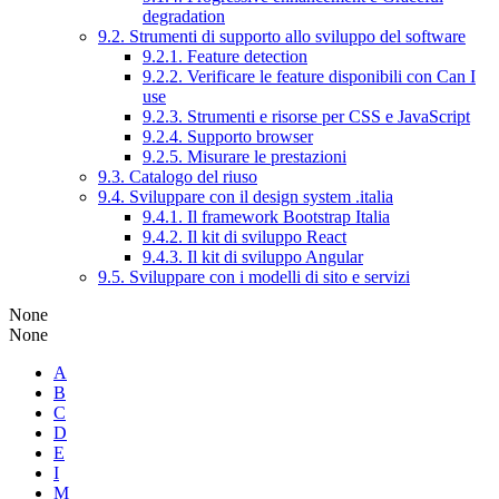
degradation
9.2. Strumenti di supporto allo sviluppo del software
9.2.1. Feature detection
9.2.2. Verificare le feature disponibili con Can I
use
9.2.3. Strumenti e risorse per CSS e JavaScript
9.2.4. Supporto browser
9.2.5. Misurare le prestazioni
9.3. Catalogo del riuso
9.4. Sviluppare con il design system .italia
9.4.1. Il framework Bootstrap Italia
9.4.2. Il kit di sviluppo React
9.4.3. Il kit di sviluppo Angular
9.5. Sviluppare con i modelli di sito e servizi
None
None
A
B
C
D
E
I
M