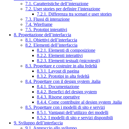
7.1. Caratteristiche dell’interazione
7.2. User stories per definire l’interazione
7.2.1. Differenza tra scenari e user stories
7.3. Flussi di interazione
7.4. Wireframe
7.5. Prototipi interattivi
8. Progettazione dell’interfaccia
8.1. Obiettivi dell’interfaccia
8.2. Elementi dell’interfaccia
8.2.1. Elementi di composizione
8.2.2. Elementi interattivi
8.2.3. Elementi testuali (microtesti)
8.3. Progettare e costruire in alta fedeltà
8.3.1. Layout di pagina
8.3.2. Prototipi in alta fedeltà
8.4. Progettare con il design system .italia
8.4.1. Documentazione
8.4.2. Benefici del design system
8.4.3. Risorse operative
8.4.4. Come contribuire al design system .italia
8.5. Progettare con i modelli di sito e servizi
8.5.1. Vantaggi dell’utilizzo dei modelli
8.5.2. I modelli di sito e servizi disponibili
9. Sviluppo dell’interfaccia
9.1. Approccio allo sviluppo