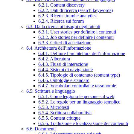
6.2.1. Content discovery
6.2.2. Dati di ricerca (search keywords)
6.2.3. Ricerca tramite analytics
6.2.4. Ricerca sui forum
6.3. Dalla ricerca ai bisogni degli utenti
6.3.1. User stories per definire i contenuti
6.3.2. Job stories per definire i contenuti
6.3.3. Criteri di accettazione
6.4. Architettura dell’informazione
6.4.1. Definire l’architettura dell’informazione
6.4.2. Alberatura
6.4.3. Flussi di interazione
6.4.4. Sistemi di navigazione
6.4.5. Tipologie di contenuto (content type)
6.4.6. Ontologie e standard
6.4.7. Vocabolari controllati e tassonomie
6.5. Scrittura e linguaggio
6.5.1. Come leggono le persone sul web
6.5.2. Le regole per un linguaggio semplice
6.5.3. Microtesti
6.5.4. Scrittura collaborativa
6.5.5. Content critique
6.5.6. Traduzione e localizzazione dei contenuti
6.6. Documenti