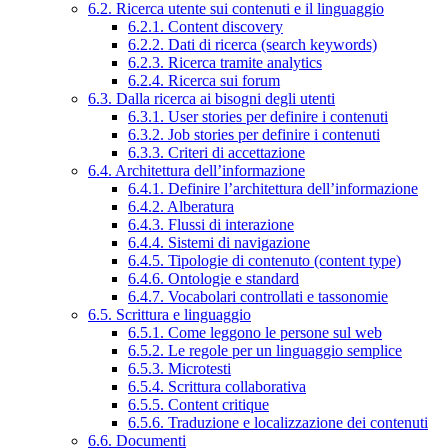
6.2. Ricerca utente sui contenuti e il linguaggio
6.2.1. Content discovery
6.2.2. Dati di ricerca (search keywords)
6.2.3. Ricerca tramite analytics
6.2.4. Ricerca sui forum
6.3. Dalla ricerca ai bisogni degli utenti
6.3.1. User stories per definire i contenuti
6.3.2. Job stories per definire i contenuti
6.3.3. Criteri di accettazione
6.4. Architettura dell’informazione
6.4.1. Definire l’architettura dell’informazione
6.4.2. Alberatura
6.4.3. Flussi di interazione
6.4.4. Sistemi di navigazione
6.4.5. Tipologie di contenuto (content type)
6.4.6. Ontologie e standard
6.4.7. Vocabolari controllati e tassonomie
6.5. Scrittura e linguaggio
6.5.1. Come leggono le persone sul web
6.5.2. Le regole per un linguaggio semplice
6.5.3. Microtesti
6.5.4. Scrittura collaborativa
6.5.5. Content critique
6.5.6. Traduzione e localizzazione dei contenuti
6.6. Documenti