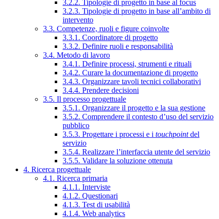
3.2.2. Tipologie di progetto in base al focus
3.2.3. Tipologie di progetto in base all’ambito di
intervento
3.3. Competenze, ruoli e figure coinvolte
3.3.1. Coordinatore di progetto
3.3.2. Definire ruoli e responsabilità
3.4. Metodo di lavoro
3.4.1. Definire processi, strumenti e rituali
3.4.2. Curare la documentazione di progetto
3.4.3. Organizzare tavoli tecnici collaborativi
3.4.4. Prendere decisioni
3.5. Il processo progettuale
3.5.1. Organizzare il progetto e la sua gestione
3.5.2. Comprendere il contesto d’uso del servizio
pubblico
3.5.3. Progettare i processi e i
touchpoint
del
servizio
3.5.4. Realizzare l’interfaccia utente del servizio
3.5.5. Validare la soluzione ottenuta
4. Ricerca progettuale
4.1. Ricerca primaria
4.1.1. Interviste
4.1.2. Questionari
4.1.3. Test di usabilità
4.1.4. Web analytics