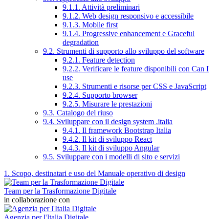
9.1.1. Attività preliminari
9.1.2. Web design responsivo e accessibile
9.1.3. Mobile first
9.1.4. Progressive enhancement e Graceful
degradation
9.2. Strumenti di supporto allo sviluppo del software
9.2.1. Feature detection
9.2.2. Verificare le feature disponibili con Can I
use
9.2.3. Strumenti e risorse per CSS e JavaScript
9.2.4. Supporto browser
9.2.5. Misurare le prestazioni
9.3. Catalogo del riuso
9.4. Sviluppare con il design system .italia
9.4.1. Il framework Bootstrap Italia
9.4.2. Il kit di sviluppo React
9.4.3. Il kit di sviluppo Angular
9.5. Sviluppare con i modelli di sito e servizi
1. Scopo, destinatari e uso del Manuale operativo di design
Team per la Trasformazione Digitale
in collaborazione con
Agenzia per l'Italia Digitale