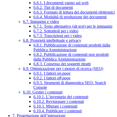
6.6.1. I documenti vanno sul web
6.6.2. Tipi di documenti
6.6.3. Formato di lettura dei documenti elettronici
6.6.4. Modalità di produzione dei documenti
6.7. Immagini e video
6.7.1. Testo alternativo (alt text) per le immagini
6.7.2. Sottotitoli per i video
6.7.3. Trascrizioni per i video
6.8. Proprietà intellettuale e privacy
6.8.1. Pubblicazione di contenuti prodotti dalla
Pubblica Amministrazione
6.8.2. Pubblicazione di contenuti non prodotti
dalla Pubblica Amministrazione
6.8.3. Consenso dei soggetti ritratti
6.9. Ottimizzazione per i motori di ricerca (SEO)
6.9.1. I fattori
on-page
6.9.2. I fattori
off-page
6.9.3. Strumenti di diagnostica SEO: Search
Console
6.10. Gestire i contenuti
6.10.1. L’inventario dei contenuti
6.10.2. Revisionare i contenuti
6.10.3. Migrare i contenuti
6.10.4. Pubblicare i contenuti
7. Progettazione dell’interazione