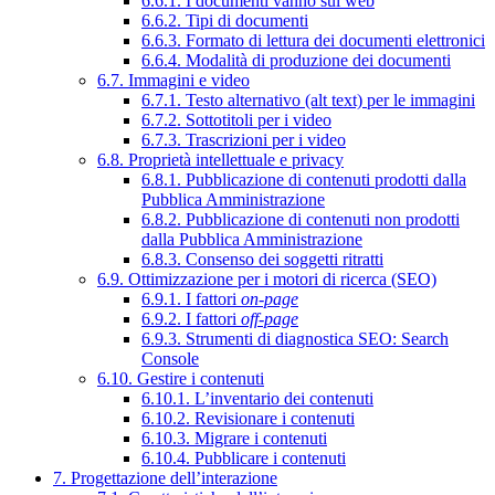
6.6.1. I documenti vanno sul web
6.6.2. Tipi di documenti
6.6.3. Formato di lettura dei documenti elettronici
6.6.4. Modalità di produzione dei documenti
6.7. Immagini e video
6.7.1. Testo alternativo (alt text) per le immagini
6.7.2. Sottotitoli per i video
6.7.3. Trascrizioni per i video
6.8. Proprietà intellettuale e privacy
6.8.1. Pubblicazione di contenuti prodotti dalla
Pubblica Amministrazione
6.8.2. Pubblicazione di contenuti non prodotti
dalla Pubblica Amministrazione
6.8.3. Consenso dei soggetti ritratti
6.9. Ottimizzazione per i motori di ricerca (SEO)
6.9.1. I fattori
on-page
6.9.2. I fattori
off-page
6.9.3. Strumenti di diagnostica SEO: Search
Console
6.10. Gestire i contenuti
6.10.1. L’inventario dei contenuti
6.10.2. Revisionare i contenuti
6.10.3. Migrare i contenuti
6.10.4. Pubblicare i contenuti
7. Progettazione dell’interazione