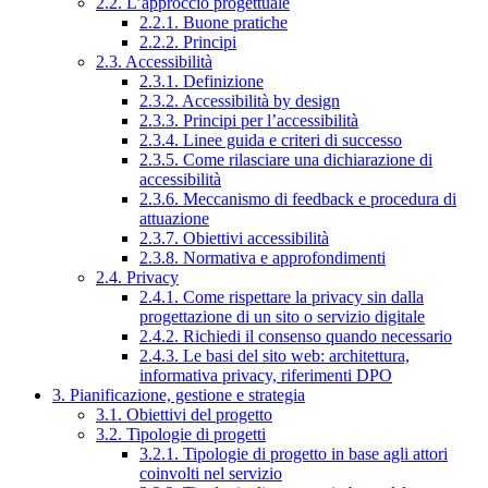
2.2. L’approccio progettuale
2.2.1. Buone pratiche
2.2.2. Principi
2.3. Accessibilità
2.3.1. Definizione
2.3.2. Accessibilità by design
2.3.3. Principi per l’accessibilità
2.3.4. Linee guida e criteri di successo
2.3.5. Come rilasciare una dichiarazione di
accessibilità
2.3.6. Meccanismo di feedback e procedura di
attuazione
2.3.7. Obiettivi accessibilità
2.3.8. Normativa e approfondimenti
2.4. Privacy
2.4.1. Come rispettare la privacy sin dalla
progettazione di un sito o servizio digitale
2.4.2. Richiedi il consenso quando necessario
2.4.3. Le basi del sito web: architettura,
informativa privacy, riferimenti DPO
3. Pianificazione, gestione e strategia
3.1. Obiettivi del progetto
3.2. Tipologie di progetti
3.2.1. Tipologie di progetto in base agli attori
coinvolti nel servizio