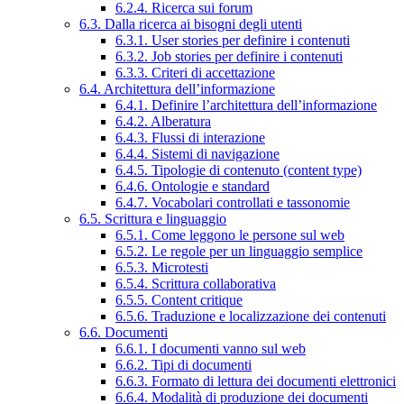
6.2.4. Ricerca sui forum
6.3. Dalla ricerca ai bisogni degli utenti
6.3.1. User stories per definire i contenuti
6.3.2. Job stories per definire i contenuti
6.3.3. Criteri di accettazione
6.4. Architettura dell’informazione
6.4.1. Definire l’architettura dell’informazione
6.4.2. Alberatura
6.4.3. Flussi di interazione
6.4.4. Sistemi di navigazione
6.4.5. Tipologie di contenuto (content type)
6.4.6. Ontologie e standard
6.4.7. Vocabolari controllati e tassonomie
6.5. Scrittura e linguaggio
6.5.1. Come leggono le persone sul web
6.5.2. Le regole per un linguaggio semplice
6.5.3. Microtesti
6.5.4. Scrittura collaborativa
6.5.5. Content critique
6.5.6. Traduzione e localizzazione dei contenuti
6.6. Documenti
6.6.1. I documenti vanno sul web
6.6.2. Tipi di documenti
6.6.3. Formato di lettura dei documenti elettronici
6.6.4. Modalità di produzione dei documenti