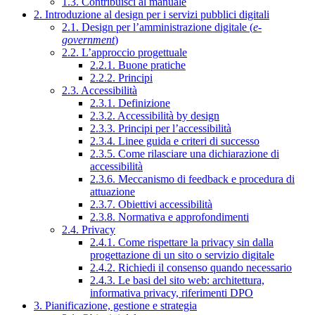
1.3. Contribuisci al manuale
2. Introduzione al design per i servizi pubblici digitali
2.1. Design per l’amministrazione digitale (
e-
government
)
2.2. L’approccio progettuale
2.2.1. Buone pratiche
2.2.2. Principi
2.3. Accessibilità
2.3.1. Definizione
2.3.2. Accessibilità by design
2.3.3. Principi per l’accessibilità
2.3.4. Linee guida e criteri di successo
2.3.5. Come rilasciare una dichiarazione di
accessibilità
2.3.6. Meccanismo di feedback e procedura di
attuazione
2.3.7. Obiettivi accessibilità
2.3.8. Normativa e approfondimenti
2.4. Privacy
2.4.1. Come rispettare la privacy sin dalla
progettazione di un sito o servizio digitale
2.4.2. Richiedi il consenso quando necessario
2.4.3. Le basi del sito web: architettura,
informativa privacy, riferimenti DPO
3. Pianificazione, gestione e strategia