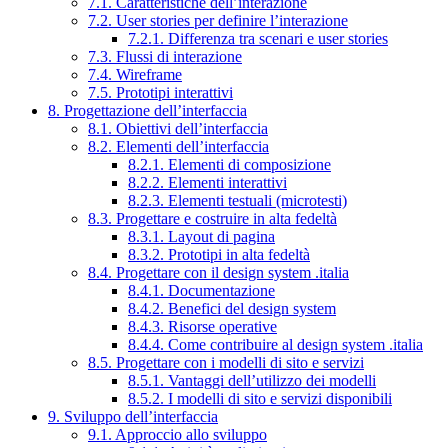
7.1. Caratteristiche dell’interazione
7.2. User stories per definire l’interazione
7.2.1. Differenza tra scenari e user stories
7.3. Flussi di interazione
7.4. Wireframe
7.5. Prototipi interattivi
8. Progettazione dell’interfaccia
8.1. Obiettivi dell’interfaccia
8.2. Elementi dell’interfaccia
8.2.1. Elementi di composizione
8.2.2. Elementi interattivi
8.2.3. Elementi testuali (microtesti)
8.3. Progettare e costruire in alta fedeltà
8.3.1. Layout di pagina
8.3.2. Prototipi in alta fedeltà
8.4. Progettare con il design system .italia
8.4.1. Documentazione
8.4.2. Benefici del design system
8.4.3. Risorse operative
8.4.4. Come contribuire al design system .italia
8.5. Progettare con i modelli di sito e servizi
8.5.1. Vantaggi dell’utilizzo dei modelli
8.5.2. I modelli di sito e servizi disponibili
9. Sviluppo dell’interfaccia
9.1. Approccio allo sviluppo