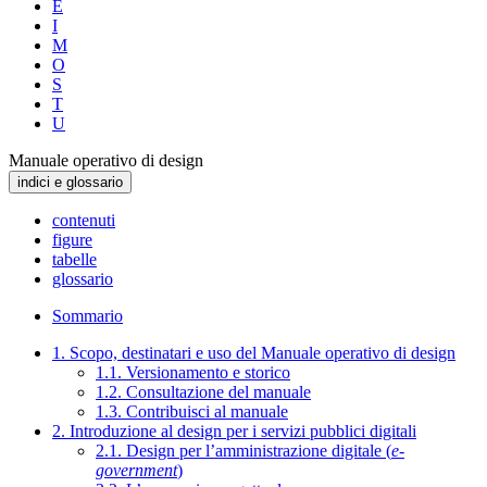
E
I
M
O
S
T
U
Manuale operativo di design
indici e glossario
contenuti
figure
tabelle
glossario
Sommario
1. Scopo, destinatari e uso del Manuale operativo di design
1.1. Versionamento e storico
1.2. Consultazione del manuale
1.3. Contribuisci al manuale
2. Introduzione al design per i servizi pubblici digitali
2.1. Design per l’amministrazione digitale (
e-
government
)