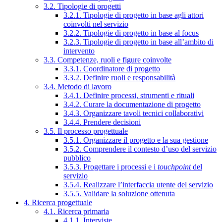
3.2. Tipologie di progetti
3.2.1. Tipologie di progetto in base agli attori
coinvolti nel servizio
3.2.2. Tipologie di progetto in base al focus
3.2.3. Tipologie di progetto in base all’ambito di
intervento
3.3. Competenze, ruoli e figure coinvolte
3.3.1. Coordinatore di progetto
3.3.2. Definire ruoli e responsabilità
3.4. Metodo di lavoro
3.4.1. Definire processi, strumenti e rituali
3.4.2. Curare la documentazione di progetto
3.4.3. Organizzare tavoli tecnici collaborativi
3.4.4. Prendere decisioni
3.5. Il processo progettuale
3.5.1. Organizzare il progetto e la sua gestione
3.5.2. Comprendere il contesto d’uso del servizio
pubblico
3.5.3. Progettare i processi e i
touchpoint
del
servizio
3.5.4. Realizzare l’interfaccia utente del servizio
3.5.5. Validare la soluzione ottenuta
4. Ricerca progettuale
4.1. Ricerca primaria
4.1.1. Interviste