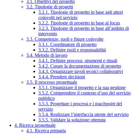
3.1. Obiettivi del progetto
3.2. Tipologie di progetti
3.2.1. Tipologie di progetto in base agli attori
coinvolti nel servizio
3.2.2. Tipologie di progetto in base al focus
3.2.3. Tipologie di progetto in base all’ambito di
intervento
3.3. Competenze, ruoli e figure coinvolte
3.3.1. Coordinatore di progetto
3.3.2. Definire ruoli e responsabilità
3.4. Metodo di lavoro
3.4.1. Definire processi, strumenti e rituali
3.4.2. Curare la documentazione di progetto
3.4.3. Organizzare tavoli tecnici collaborativi
3.4.4. Prendere decisioni
3.5. Il processo progettuale
3.5.1. Organizzare il progetto e la sua gestione
3.5.2. Comprendere il contesto d’uso del servizio
pubblico
3.5.3. Progettare i processi e i
touchpoint
del
servizio
3.5.4. Realizzare l’interfaccia utente del servizio
3.5.5. Validare la soluzione ottenuta
4. Ricerca progettuale
4.1. Ricerca primaria