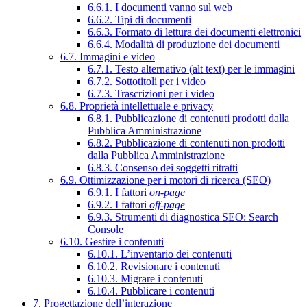
6.6.1. I documenti vanno sul web
6.6.2. Tipi di documenti
6.6.3. Formato di lettura dei documenti elettronici
6.6.4. Modalità di produzione dei documenti
6.7. Immagini e video
6.7.1. Testo alternativo (alt text) per le immagini
6.7.2. Sottotitoli per i video
6.7.3. Trascrizioni per i video
6.8. Proprietà intellettuale e privacy
6.8.1. Pubblicazione di contenuti prodotti dalla
Pubblica Amministrazione
6.8.2. Pubblicazione di contenuti non prodotti
dalla Pubblica Amministrazione
6.8.3. Consenso dei soggetti ritratti
6.9. Ottimizzazione per i motori di ricerca (SEO)
6.9.1. I fattori
on-page
6.9.2. I fattori
off-page
6.9.3. Strumenti di diagnostica SEO: Search
Console
6.10. Gestire i contenuti
6.10.1. L’inventario dei contenuti
6.10.2. Revisionare i contenuti
6.10.3. Migrare i contenuti
6.10.4. Pubblicare i contenuti
7. Progettazione dell’interazione