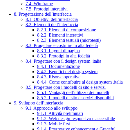
7.4. Wireframe
7.5. Prototipi interattivi
8. Progettazione dell’interfaccia
8.1. Obiettivi dell’interfaccia
8.2. Elementi dell’interfaccia
8.2.1. Elementi di composizione
8.2.2. Elementi interattivi
8.2.3. Elementi testuali (microtesti)
8.3. Progettare e costruire in alta fedeltà
8.3.1. Layout di pagina
8.3.2. Prototipi in alta fedeltà
8.4. Progettare con il design system .italia
8.4.1. Documentazione
8.4.2. Benefici del design system
8.4.3. Risorse operative
8.4.4. Come contribuire al design system .italia
8.5. Progettare con i modelli di sito e servizi
8.5.1. Vantaggi dell’utilizzo dei modelli
8.5.2. I modelli di sito e servizi disponibili
9. Sviluppo dell’interfaccia
9.1. Approccio allo sviluppo
9.1.1. Attività preliminari
9.1.2. Web design responsivo e accessibile
9.1.3. Mobile first
9.1.4. Progressive enhancement e Graceful