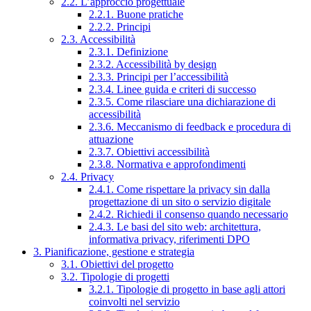
2.2. L’approccio progettuale
2.2.1. Buone pratiche
2.2.2. Principi
2.3. Accessibilità
2.3.1. Definizione
2.3.2. Accessibilità by design
2.3.3. Principi per l’accessibilità
2.3.4. Linee guida e criteri di successo
2.3.5. Come rilasciare una dichiarazione di
accessibilità
2.3.6. Meccanismo di feedback e procedura di
attuazione
2.3.7. Obiettivi accessibilità
2.3.8. Normativa e approfondimenti
2.4. Privacy
2.4.1. Come rispettare la privacy sin dalla
progettazione di un sito o servizio digitale
2.4.2. Richiedi il consenso quando necessario
2.4.3. Le basi del sito web: architettura,
informativa privacy, riferimenti DPO
3. Pianificazione, gestione e strategia
3.1. Obiettivi del progetto
3.2. Tipologie di progetti
3.2.1. Tipologie di progetto in base agli attori
coinvolti nel servizio