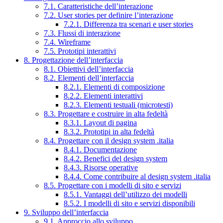
7.1. Caratteristiche dell’interazione
7.2. User stories per definire l’interazione
7.2.1. Differenza tra scenari e user stories
7.3. Flussi di interazione
7.4. Wireframe
7.5. Prototipi interattivi
8. Progettazione dell’interfaccia
8.1. Obiettivi dell’interfaccia
8.2. Elementi dell’interfaccia
8.2.1. Elementi di composizione
8.2.2. Elementi interattivi
8.2.3. Elementi testuali (microtesti)
8.3. Progettare e costruire in alta fedeltà
8.3.1. Layout di pagina
8.3.2. Prototipi in alta fedeltà
8.4. Progettare con il design system .italia
8.4.1. Documentazione
8.4.2. Benefici del design system
8.4.3. Risorse operative
8.4.4. Come contribuire al design system .italia
8.5. Progettare con i modelli di sito e servizi
8.5.1. Vantaggi dell’utilizzo dei modelli
8.5.2. I modelli di sito e servizi disponibili
9. Sviluppo dell’interfaccia
9.1. Approccio allo sviluppo