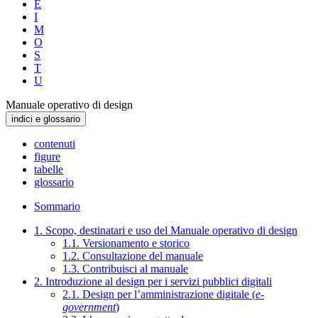
E
I
M
O
S
T
U
Manuale operativo di design
indici e glossario
contenuti
figure
tabelle
glossario
Sommario
1. Scopo, destinatari e uso del Manuale operativo di design
1.1. Versionamento e storico
1.2. Consultazione del manuale
1.3. Contribuisci al manuale
2. Introduzione al design per i servizi pubblici digitali
2.1. Design per l’amministrazione digitale (
e-
government
)