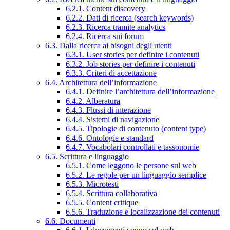
6.2.1. Content discovery
6.2.2. Dati di ricerca (search keywords)
6.2.3. Ricerca tramite analytics
6.2.4. Ricerca sui forum
6.3. Dalla ricerca ai bisogni degli utenti
6.3.1. User stories per definire i contenuti
6.3.2. Job stories per definire i contenuti
6.3.3. Criteri di accettazione
6.4. Architettura dell’informazione
6.4.1. Definire l’architettura dell’informazione
6.4.2. Alberatura
6.4.3. Flussi di interazione
6.4.4. Sistemi di navigazione
6.4.5. Tipologie di contenuto (content type)
6.4.6. Ontologie e standard
6.4.7. Vocabolari controllati e tassonomie
6.5. Scrittura e linguaggio
6.5.1. Come leggono le persone sul web
6.5.2. Le regole per un linguaggio semplice
6.5.3. Microtesti
6.5.4. Scrittura collaborativa
6.5.5. Content critique
6.5.6. Traduzione e localizzazione dei contenuti
6.6. Documenti