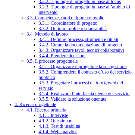
3.2.2. Tipologie di progetto in base al focus
3.2.3. Tipologie di progetto in base all’ambito di
intervento
3.3. Competenze, ruoli e figure coinvolte
3.3.1. Coordinatore di progetto
3.3.2. Definire ruoli e responsabilità
3.4. Metodo di lavoro
3.4.1. Definire processi, strumenti e rituali
3.4.2. Curare la documentazione di progetto
3.4.3. Organizzare tavoli tecnici collaborativi
3.4.4. Prendere decisioni
3.5. Il processo progettuale
3.5.1. Organizzare il progetto e la sua gestione
3.5.2. Comprendere il contesto d’uso del servizio
pubblico
3.5.3. Progettare i processi e i
touchpoint
del
servizio
3.5.4. Realizzare l’interfaccia utente del servizio
3.5.5. Validare la soluzione ottenuta
4. Ricerca progettuale
4.1. Ricerca primaria
4.1.1. Interviste
4.1.2. Questionari
4.1.3. Test di usabilità
4.1.4. Web analytics