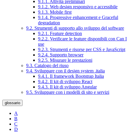
9.1.1. Attività preliminari
9.1.2. Web design responsivo e accessibile
9.1.3. Mobile first
9.1.4. Progressive enhancement e Graceful
degradation
9.2. Strumenti di supporto allo sviluppo del software
9.2.1. Feature detection
9.2.2. Verificare le feature disponibili con Can I
use
9.2.3. Strumenti e risorse per CSS e JavaScript
9.2.4. Supporto browser
9.2.5. Misurare le prestazioni
9.3. Catalogo del riuso
9.4. Sviluppare con il design system .italia
9.4.1. Il framework Bootstrap Italia
9.4.2. Il kit di sviluppo React
9.4.3. Il kit di sviluppo Angular
9.5. Sviluppare con i modelli di sito e servizi
glossario
A
B
C
D