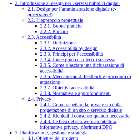
2. Introduzione al design per i servizi pubblici digitali
2.1. Design per l’amministrazione digitale (
e-
government
)
2.2. L’approccio progettuale
2.2.1. Buone pratiche
2.2.2. Principi
2.3. Accessibilità
2.3.1. Definizione
2.3.2. Accessibilità by design
2.3.3. Principi per l’accessibilità
2.3.4. Linee guida e criteri di successo
2.3.5. Come rilasciare una dichiarazione di
accessibilità
2.3.6. Meccanismo di feedback e procedura di
attuazione
2.3.7. Obiettivi accessibilità
2.3.8. Normativa e approfondimenti
2.4. Privacy
2.4.1. Come rispettare la privacy sin dalla
progettazione di un sito o servizio digitale
2.4.2. Richiedi il consenso quando necessario
2.4.3. Le basi del sito web: architettura,
informativa privacy, riferimenti DPO
3. Pianificazione, gestione e strategia
3.1. Obiettivi del progetto