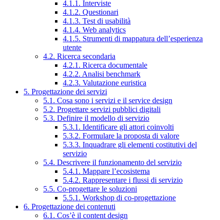
4.1.1. Interviste
4.1.2. Questionari
4.1.3. Test di usabilità
4.1.4. Web analytics
4.1.5. Strumenti di mappatura dell’esperienza
utente
4.2. Ricerca secondaria
4.2.1. Ricerca documentale
4.2.2. Analisi benchmark
4.2.3. Valutazione euristica
5. Progettazione dei servizi
5.1. Cosa sono i servizi e il service design
5.2. Progettare servizi pubblici digitali
5.3. Definire il modello di servizio
5.3.1. Identificare gli attori coinvolti
5.3.2. Formulare la proposta di valore
5.3.3. Inquadrare gli elementi costitutivi del
servizio
5.4. Descrivere il funzionamento del servizio
5.4.1. Mappare l’ecosistema
5.4.2. Rappresentare i flussi di servizio
5.5. Co-progettare le soluzioni
5.5.1. Workshop di co-progettazione
6. Progettazione dei contenuti
6.1. Cos’è il content design