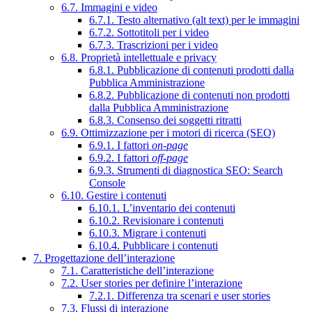
6.7. Immagini e video
6.7.1. Testo alternativo (alt text) per le immagini
6.7.2. Sottotitoli per i video
6.7.3. Trascrizioni per i video
6.8. Proprietà intellettuale e privacy
6.8.1. Pubblicazione di contenuti prodotti dalla
Pubblica Amministrazione
6.8.2. Pubblicazione di contenuti non prodotti
dalla Pubblica Amministrazione
6.8.3. Consenso dei soggetti ritratti
6.9. Ottimizzazione per i motori di ricerca (SEO)
6.9.1. I fattori
on-page
6.9.2. I fattori
off-page
6.9.3. Strumenti di diagnostica SEO: Search
Console
6.10. Gestire i contenuti
6.10.1. L’inventario dei contenuti
6.10.2. Revisionare i contenuti
6.10.3. Migrare i contenuti
6.10.4. Pubblicare i contenuti
7. Progettazione dell’interazione
7.1. Caratteristiche dell’interazione
7.2. User stories per definire l’interazione
7.2.1. Differenza tra scenari e user stories
7.3. Flussi di interazione