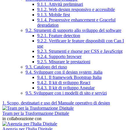
9.1.1. Attività preliminari
9.1.2. Web design responsivo e accessibile
9.1.3. Mobile first
9.1.4. Progressive enhancement e Graceful
degradation
9.2. Strumenti di supporto allo sviluppo del software
9.2.1. Feature detection
9.2.2. Verificare le feature disponibili con Can I
use
9.2.3. Strumenti e risorse per CSS e JavaScript
9.2.4. Supporto browser
9.2.5. Misurare le prestazioni
9.3. Catalogo del riuso
9.4. Sviluppare con il design system .italia
9.4.1. Il framework Bootstrap Italia
9.4.2. Il kit di sviluppo React
9.4.3. Il kit di sviluppo Angular
9.5. Sviluppare con i modelli di sito e servizi
1. Scopo, destinatari e uso del Manuale operativo di design
Team per la Trasformazione Digitale
in collaborazione con
Agenzia per l'Italia Digitale