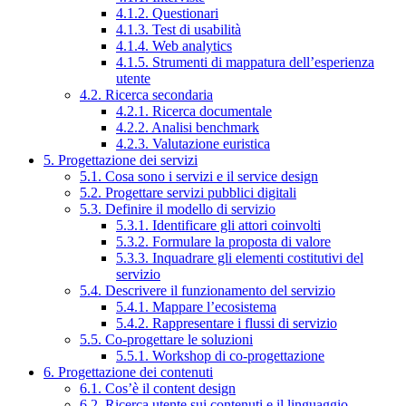
4.1.2. Questionari
4.1.3. Test di usabilità
4.1.4. Web analytics
4.1.5. Strumenti di mappatura dell’esperienza
utente
4.2. Ricerca secondaria
4.2.1. Ricerca documentale
4.2.2. Analisi benchmark
4.2.3. Valutazione euristica
5. Progettazione dei servizi
5.1. Cosa sono i servizi e il service design
5.2. Progettare servizi pubblici digitali
5.3. Definire il modello di servizio
5.3.1. Identificare gli attori coinvolti
5.3.2. Formulare la proposta di valore
5.3.3. Inquadrare gli elementi costitutivi del
servizio
5.4. Descrivere il funzionamento del servizio
5.4.1. Mappare l’ecosistema
5.4.2. Rappresentare i flussi di servizio
5.5. Co-progettare le soluzioni
5.5.1. Workshop di co-progettazione
6. Progettazione dei contenuti
6.1. Cos’è il content design
6.2. Ricerca utente sui contenuti e il linguaggio