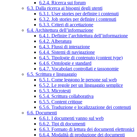
6.2.4. Ricerca sui forum
6.3. Dalla ricerca ai bisogni degli utenti
6.3.1. User stories per definire i contenuti
6.3.2. Job stories per definire i contenuti
6.3.3. Criteri di accettazione
6.4. Architettura dell’informazione
6.4.1. Definire l’architettura dell’informazione
6.4.2. Alberatura
6.4.3. Flussi di interazione
6.4.4. Sistemi di navigazione
6.4.5. Tipologie di contenuto (content type)
6.4.6. Ontologie e standard
6.4.7. Vocabolari controllati e tassonomie
6.5. Scrittura e linguaggio
6.5.1. Come leggono le persone sul web
6.5.2. Le regole per un linguaggio semplice
6.5.3. Microtesti
6.5.4. Scrittura collaborativa
6.5.5. Content critique
6.5.6. Traduzione e localizzazione dei contenuti
6.6. Documenti
6.6.1. I documenti vanno sul web
6.6.2. Tipi di documenti
6.6.3. Formato di lettura dei documenti elettronici
6.6.4. Modalità di produzione dei documenti