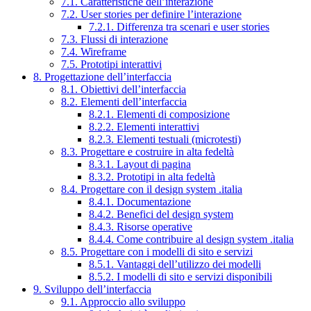
7.1. Caratteristiche dell’interazione
7.2. User stories per definire l’interazione
7.2.1. Differenza tra scenari e user stories
7.3. Flussi di interazione
7.4. Wireframe
7.5. Prototipi interattivi
8. Progettazione dell’interfaccia
8.1. Obiettivi dell’interfaccia
8.2. Elementi dell’interfaccia
8.2.1. Elementi di composizione
8.2.2. Elementi interattivi
8.2.3. Elementi testuali (microtesti)
8.3. Progettare e costruire in alta fedeltà
8.3.1. Layout di pagina
8.3.2. Prototipi in alta fedeltà
8.4. Progettare con il design system .italia
8.4.1. Documentazione
8.4.2. Benefici del design system
8.4.3. Risorse operative
8.4.4. Come contribuire al design system .italia
8.5. Progettare con i modelli di sito e servizi
8.5.1. Vantaggi dell’utilizzo dei modelli
8.5.2. I modelli di sito e servizi disponibili
9. Sviluppo dell’interfaccia
9.1. Approccio allo sviluppo