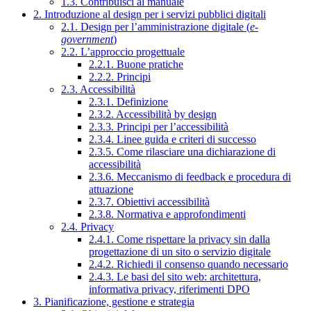
1.3. Contribuisci al manuale
2. Introduzione al design per i servizi pubblici digitali
2.1. Design per l’amministrazione digitale (
e-
government
)
2.2. L’approccio progettuale
2.2.1. Buone pratiche
2.2.2. Principi
2.3. Accessibilità
2.3.1. Definizione
2.3.2. Accessibilità by design
2.3.3. Principi per l’accessibilità
2.3.4. Linee guida e criteri di successo
2.3.5. Come rilasciare una dichiarazione di
accessibilità
2.3.6. Meccanismo di feedback e procedura di
attuazione
2.3.7. Obiettivi accessibilità
2.3.8. Normativa e approfondimenti
2.4. Privacy
2.4.1. Come rispettare la privacy sin dalla
progettazione di un sito o servizio digitale
2.4.2. Richiedi il consenso quando necessario
2.4.3. Le basi del sito web: architettura,
informativa privacy, riferimenti DPO
3. Pianificazione, gestione e strategia