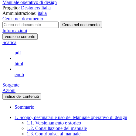
Manuale operativo di design
Progetto:
Designers Italia
Amministrazione:
italia
Cerca nel documento
Cerca nel documento
Informazioni
versione-corrente
Scarica
pdf
html
epub
Sorgente
Azioni
indice dei contenuti
Sommario
1. Scopo, destinatari e uso del Manuale operativo di design
1.1. Versionamento e storico
1.2. Consultazione del manuale
1.3. Contribuisci al manuale