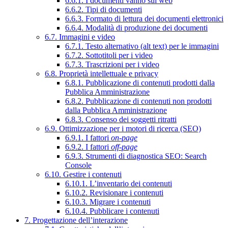
6.6.1. I documenti vanno sul web
6.6.2. Tipi di documenti
6.6.3. Formato di lettura dei documenti elettronici
6.6.4. Modalità di produzione dei documenti
6.7. Immagini e video
6.7.1. Testo alternativo (alt text) per le immagini
6.7.2. Sottotitoli per i video
6.7.3. Trascrizioni per i video
6.8. Proprietà intellettuale e privacy
6.8.1. Pubblicazione di contenuti prodotti dalla
Pubblica Amministrazione
6.8.2. Pubblicazione di contenuti non prodotti
dalla Pubblica Amministrazione
6.8.3. Consenso dei soggetti ritratti
6.9. Ottimizzazione per i motori di ricerca (SEO)
6.9.1. I fattori
on-page
6.9.2. I fattori
off-page
6.9.3. Strumenti di diagnostica SEO: Search
Console
6.10. Gestire i contenuti
6.10.1. L’inventario dei contenuti
6.10.2. Revisionare i contenuti
6.10.3. Migrare i contenuti
6.10.4. Pubblicare i contenuti
7. Progettazione dell’interazione