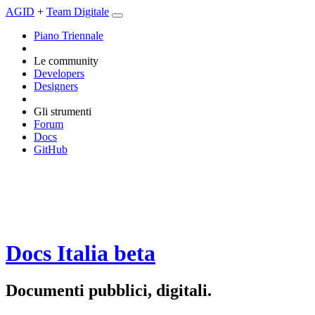
AGID
+
Team Digitale
Piano Triennale
Le community
Developers
Designers
Gli strumenti
Forum
Docs
GitHub
Docs Italia
beta
Documenti pubblici, digitali.