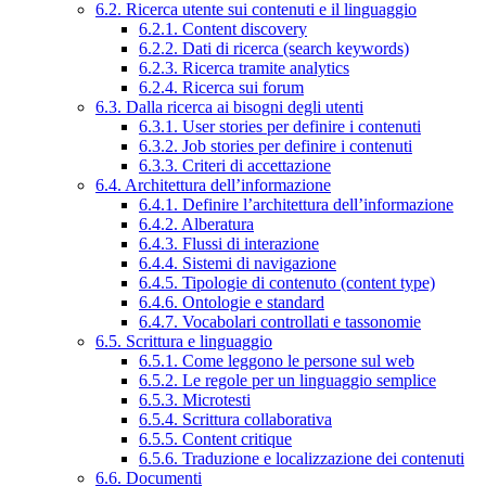
6.2. Ricerca utente sui contenuti e il linguaggio
6.2.1. Content discovery
6.2.2. Dati di ricerca (search keywords)
6.2.3. Ricerca tramite analytics
6.2.4. Ricerca sui forum
6.3. Dalla ricerca ai bisogni degli utenti
6.3.1. User stories per definire i contenuti
6.3.2. Job stories per definire i contenuti
6.3.3. Criteri di accettazione
6.4. Architettura dell’informazione
6.4.1. Definire l’architettura dell’informazione
6.4.2. Alberatura
6.4.3. Flussi di interazione
6.4.4. Sistemi di navigazione
6.4.5. Tipologie di contenuto (content type)
6.4.6. Ontologie e standard
6.4.7. Vocabolari controllati e tassonomie
6.5. Scrittura e linguaggio
6.5.1. Come leggono le persone sul web
6.5.2. Le regole per un linguaggio semplice
6.5.3. Microtesti
6.5.4. Scrittura collaborativa
6.5.5. Content critique
6.5.6. Traduzione e localizzazione dei contenuti
6.6. Documenti