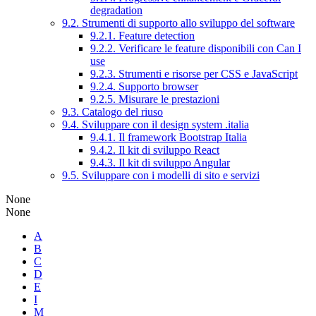
degradation
9.2. Strumenti di supporto allo sviluppo del software
9.2.1. Feature detection
9.2.2. Verificare le feature disponibili con Can I
use
9.2.3. Strumenti e risorse per CSS e JavaScript
9.2.4. Supporto browser
9.2.5. Misurare le prestazioni
9.3. Catalogo del riuso
9.4. Sviluppare con il design system .italia
9.4.1. Il framework Bootstrap Italia
9.4.2. Il kit di sviluppo React
9.4.3. Il kit di sviluppo Angular
9.5. Sviluppare con i modelli di sito e servizi
None
None
A
B
C
D
E
I
M