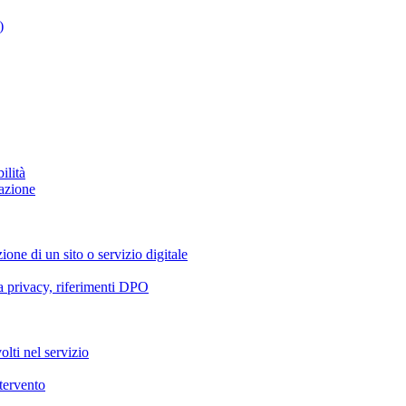
)
ilità
azione
ione di un sito o servizio digitale
va privacy, riferimenti DPO
olti nel servizio
ntervento