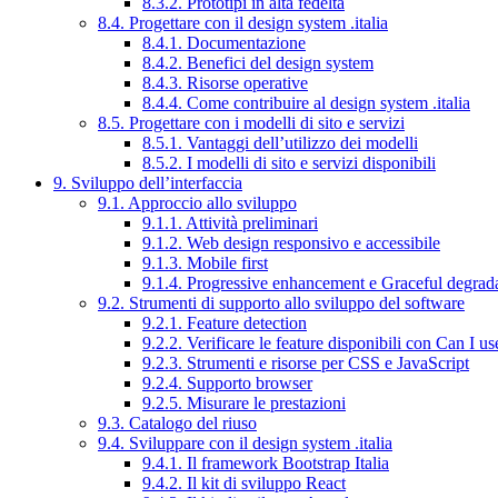
8.3.2. Prototipi in alta fedeltà
8.4. Progettare con il design system .italia
8.4.1. Documentazione
8.4.2. Benefici del design system
8.4.3. Risorse operative
8.4.4. Come contribuire al design system .italia
8.5. Progettare con i modelli di sito e servizi
8.5.1. Vantaggi dell’utilizzo dei modelli
8.5.2. I modelli di sito e servizi disponibili
9. Sviluppo dell’interfaccia
9.1. Approccio allo sviluppo
9.1.1. Attività preliminari
9.1.2. Web design responsivo e accessibile
9.1.3. Mobile first
9.1.4. Progressive enhancement e Graceful degrad
9.2. Strumenti di supporto allo sviluppo del software
9.2.1. Feature detection
9.2.2. Verificare le feature disponibili con Can I us
9.2.3. Strumenti e risorse per CSS e JavaScript
9.2.4. Supporto browser
9.2.5. Misurare le prestazioni
9.3. Catalogo del riuso
9.4. Sviluppare con il design system .italia
9.4.1. Il framework Bootstrap Italia
9.4.2. Il kit di sviluppo React