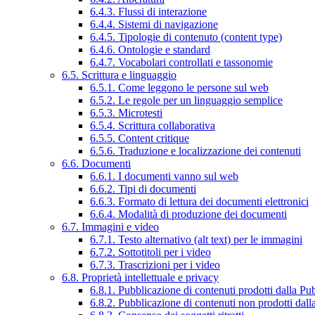
6.4.3. Flussi di interazione
6.4.4. Sistemi di navigazione
6.4.5. Tipologie di contenuto (content type)
6.4.6. Ontologie e standard
6.4.7. Vocabolari controllati e tassonomie
6.5. Scrittura e linguaggio
6.5.1. Come leggono le persone sul web
6.5.2. Le regole per un linguaggio semplice
6.5.3. Microtesti
6.5.4. Scrittura collaborativa
6.5.5. Content critique
6.5.6. Traduzione e localizzazione dei contenuti
6.6. Documenti
6.6.1. I documenti vanno sul web
6.6.2. Tipi di documenti
6.6.3. Formato di lettura dei documenti elettronici
6.6.4. Modalità di produzione dei documenti
6.7. Immagini e video
6.7.1. Testo alternativo (alt text) per le immagini
6.7.2. Sottotitoli per i video
6.7.3. Trascrizioni per i video
6.8. Proprietà intellettuale e privacy
6.8.1. Pubblicazione di contenuti prodotti dalla P
6.8.2. Pubblicazione di contenuti non prodotti dal