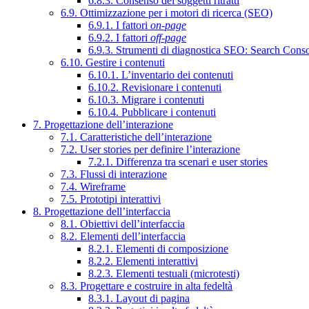
6.8.3. Consenso dei soggetti ritratti
6.9. Ottimizzazione per i motori di ricerca (SEO)
6.9.1. I fattori
on-page
6.9.2. I fattori
off-page
6.9.3. Strumenti di diagnostica SEO: Search Cons
6.10. Gestire i contenuti
6.10.1. L’inventario dei contenuti
6.10.2. Revisionare i contenuti
6.10.3. Migrare i contenuti
6.10.4. Pubblicare i contenuti
7. Progettazione dell’interazione
7.1. Caratteristiche dell’interazione
7.2. User stories per definire l’interazione
7.2.1. Differenza tra scenari e user stories
7.3. Flussi di interazione
7.4. Wireframe
7.5. Prototipi interattivi
8. Progettazione dell’interfaccia
8.1. Obiettivi dell’interfaccia
8.2. Elementi dell’interfaccia
8.2.1. Elementi di composizione
8.2.2. Elementi interattivi
8.2.3. Elementi testuali (microtesti)
8.3. Progettare e costruire in alta fedeltà
8.3.1. Layout di pagina