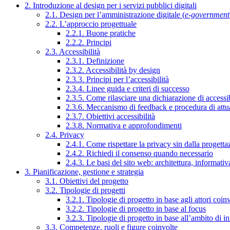
2. Introduzione al design per i servizi pubblici digitali
2.1. Design per l’amministrazione digitale (
e-government
2.2. L’approccio progettuale
2.2.1. Buone pratiche
2.2.2. Principi
2.3. Accessibilità
2.3.1. Definizione
2.3.2. Accessibilità by design
2.3.3. Principi per l’accessibilità
2.3.4. Linee guida e criteri di successo
2.3.5. Come rilasciare una dichiarazione di accessib
2.3.6. Meccanismo di feedback e procedura di attu
2.3.7. Obiettivi accessibilità
2.3.8. Normativa e approfondimenti
2.4. Privacy
2.4.1. Come rispettare la privacy sin dalla progettaz
2.4.2. Richiedi il consenso quando necessario
2.4.3. Le basi del sito web: architettura, informati
3. Pianificazione, gestione e strategia
3.1. Obiettivi del progetto
3.2. Tipologie di progetti
3.2.1. Tipologie di progetto in base agli attori coinv
3.2.2. Tipologie di progetto in base al focus
3.2.3. Tipologie di progetto in base all’ambito di i
3.3. Competenze, ruoli e figure coinvolte