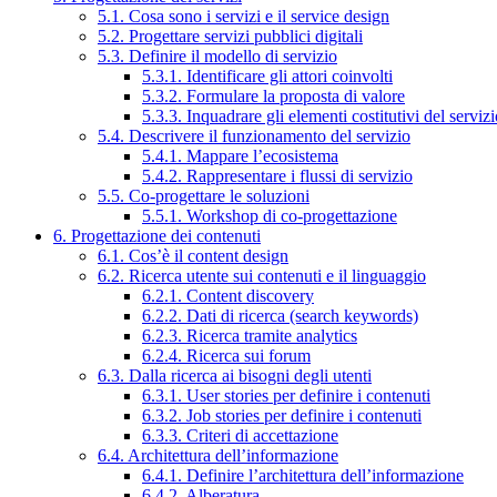
5.1. Cosa sono i servizi e il service design
5.2. Progettare servizi pubblici digitali
5.3. Definire il modello di servizio
5.3.1. Identificare gli attori coinvolti
5.3.2. Formulare la proposta di valore
5.3.3. Inquadrare gli elementi costitutivi del serviz
5.4. Descrivere il funzionamento del servizio
5.4.1. Mappare l’ecosistema
5.4.2. Rappresentare i flussi di servizio
5.5. Co-progettare le soluzioni
5.5.1. Workshop di co-progettazione
6. Progettazione dei contenuti
6.1. Cos’è il content design
6.2. Ricerca utente sui contenuti e il linguaggio
6.2.1. Content discovery
6.2.2. Dati di ricerca (search keywords)
6.2.3. Ricerca tramite analytics
6.2.4. Ricerca sui forum
6.3. Dalla ricerca ai bisogni degli utenti
6.3.1. User stories per definire i contenuti
6.3.2. Job stories per definire i contenuti
6.3.3. Criteri di accettazione
6.4. Architettura dell’informazione
6.4.1. Definire l’architettura dell’informazione
6.4.2. Alberatura