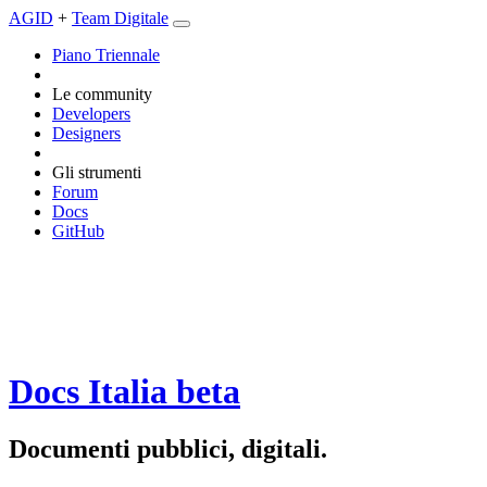
AGID
+
Team Digitale
Piano Triennale
Le community
Developers
Designers
Gli strumenti
Forum
Docs
GitHub
Docs Italia
beta
Documenti pubblici, digitali.