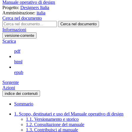
Manuale operativo di design
Progetto:
Designers Italia
Amministrazione:
italia
Cerca nel documento
Cerca nel documento
Informazioni
versione-corrente
Scarica
pdf
html
epub
Sorgente
Azioni
indice dei contenuti
Sommario
1. Scopo, destinatari e uso del Manuale operativo di design
1.1. Versionamento e storico
1.2. Consultazione del manuale
1.3. Contribuisci al manuale