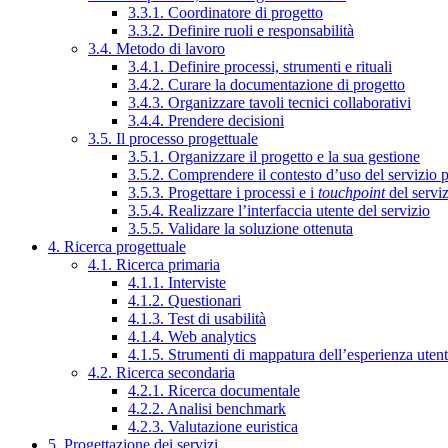
3.3.1. Coordinatore di progetto
3.3.2. Definire ruoli e responsabilità
3.4. Metodo di lavoro
3.4.1. Definire processi, strumenti e rituali
3.4.2. Curare la documentazione di progetto
3.4.3. Organizzare tavoli tecnici collaborativi
3.4.4. Prendere decisioni
3.5. Il processo progettuale
3.5.1. Organizzare il progetto e la sua gestione
3.5.2. Comprendere il contesto d’uso del servizio 
3.5.3. Progettare i processi e i
touchpoint
del servi
3.5.4. Realizzare l’interfaccia utente del servizio
3.5.5. Validare la soluzione ottenuta
4. Ricerca progettuale
4.1. Ricerca primaria
4.1.1. Interviste
4.1.2. Questionari
4.1.3. Test di usabilità
4.1.4. Web analytics
4.1.5. Strumenti di mappatura dell’esperienza uten
4.2. Ricerca secondaria
4.2.1. Ricerca documentale
4.2.2. Analisi benchmark
4.2.3. Valutazione euristica
5. Progettazione dei servizi