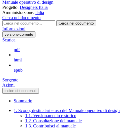
Manuale operativo di design
Progetto:
Designers Italia
Amministrazione:
italia
Cerca nel documento
Cerca nel documento
Informazioni
versione-corrente
Scarica
pdf
html
epub
Sorgente
Azioni
indice dei contenuti
Sommario
1. Scopo, destinatari e uso del Manuale operativo di design
1.1. Versionamento e storico
1.2. Consultazione del manuale
1.3. Contribuisci al manuale