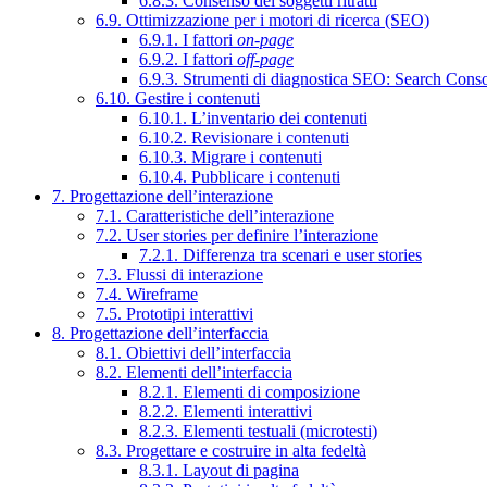
6.8.3. Consenso dei soggetti ritratti
6.9. Ottimizzazione per i motori di ricerca (SEO)
6.9.1. I fattori
on-page
6.9.2. I fattori
off-page
6.9.3. Strumenti di diagnostica SEO: Search Cons
6.10. Gestire i contenuti
6.10.1. L’inventario dei contenuti
6.10.2. Revisionare i contenuti
6.10.3. Migrare i contenuti
6.10.4. Pubblicare i contenuti
7. Progettazione dell’interazione
7.1. Caratteristiche dell’interazione
7.2. User stories per definire l’interazione
7.2.1. Differenza tra scenari e user stories
7.3. Flussi di interazione
7.4. Wireframe
7.5. Prototipi interattivi
8. Progettazione dell’interfaccia
8.1. Obiettivi dell’interfaccia
8.2. Elementi dell’interfaccia
8.2.1. Elementi di composizione
8.2.2. Elementi interattivi
8.2.3. Elementi testuali (microtesti)
8.3. Progettare e costruire in alta fedeltà
8.3.1. Layout di pagina