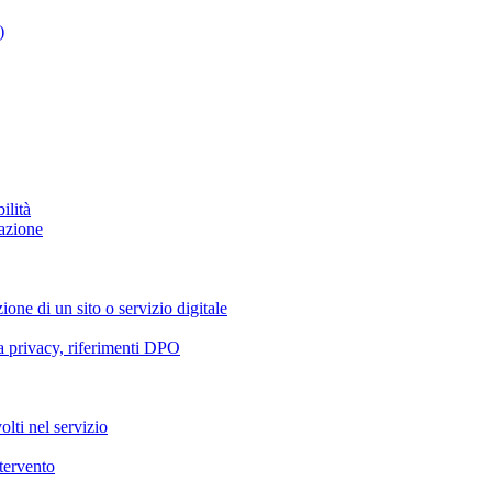
)
ilità
azione
ione di un sito o servizio digitale
va privacy, riferimenti DPO
olti nel servizio
ntervento