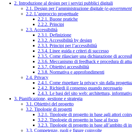
2. Introduzione al design per i servizi pubblici digitali
2.1. Design per l’amministrazione digitale (
e-government
2.2. L’approccio progettuale
2.2.1. Buone pratiche
2.2.2. Principi
2.3. Accessibilità
2.3.1. Definizione
2.3.2. Accessibilità by design
2.3.3. Principi per l’accessibilità
2.3.4. Linee guida e criteri di successo
2.3.5. Come rilasciare una dichiarazione di accessib
2.3.6. Meccanismo di feedback e procedura di attu
2.3.7. Obiettivi accessibilità
2.3.8. Normativa e approfondimenti
2.4. Privacy
2.4.1. Come rispettare la privacy sin dalla progettaz
2.4.2. Richiedi il consenso quando necessario
2.4.3. Le basi del sito web: architettura, informati
3. Pianificazione, gestione e strategia
3.1. Obiettivi del progetto
3.2. Tipologie di progetti
3.2.1. Tipologie di progetto in base agli attori coinv
3.2.2. Tipologie di progetto in base al focus
3.2.3. Tipologie di progetto in base all’ambito di i
3.3. Competenze, ruoli e figure coinvolte