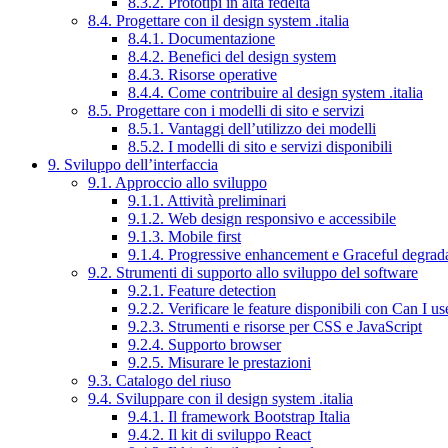
8.3.2. Prototipi in alta fedeltà
8.4. Progettare con il design system .italia
8.4.1. Documentazione
8.4.2. Benefici del design system
8.4.3. Risorse operative
8.4.4. Come contribuire al design system .italia
8.5. Progettare con i modelli di sito e servizi
8.5.1. Vantaggi dell’utilizzo dei modelli
8.5.2. I modelli di sito e servizi disponibili
9. Sviluppo dell’interfaccia
9.1. Approccio allo sviluppo
9.1.1. Attività preliminari
9.1.2. Web design responsivo e accessibile
9.1.3. Mobile first
9.1.4. Progressive enhancement e Graceful degrad
9.2. Strumenti di supporto allo sviluppo del software
9.2.1. Feature detection
9.2.2. Verificare le feature disponibili con Can I us
9.2.3. Strumenti e risorse per CSS e JavaScript
9.2.4. Supporto browser
9.2.5. Misurare le prestazioni
9.3. Catalogo del riuso
9.4. Sviluppare con il design system .italia
9.4.1. Il framework Bootstrap Italia
9.4.2. Il kit di sviluppo React