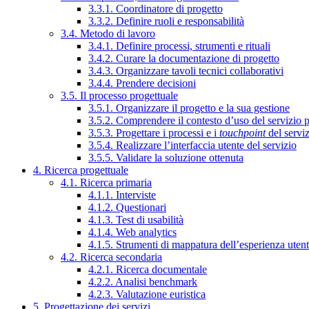
3.3.1. Coordinatore di progetto
3.3.2. Definire ruoli e responsabilità
3.4. Metodo di lavoro
3.4.1. Definire processi, strumenti e rituali
3.4.2. Curare la documentazione di progetto
3.4.3. Organizzare tavoli tecnici collaborativi
3.4.4. Prendere decisioni
3.5. Il processo progettuale
3.5.1. Organizzare il progetto e la sua gestione
3.5.2. Comprendere il contesto d’uso del servizio 
3.5.3. Progettare i processi e i
touchpoint
del servi
3.5.4. Realizzare l’interfaccia utente del servizio
3.5.5. Validare la soluzione ottenuta
4. Ricerca progettuale
4.1. Ricerca primaria
4.1.1. Interviste
4.1.2. Questionari
4.1.3. Test di usabilità
4.1.4. Web analytics
4.1.5. Strumenti di mappatura dell’esperienza uten
4.2. Ricerca secondaria
4.2.1. Ricerca documentale
4.2.2. Analisi benchmark
4.2.3. Valutazione euristica
5. Progettazione dei servizi