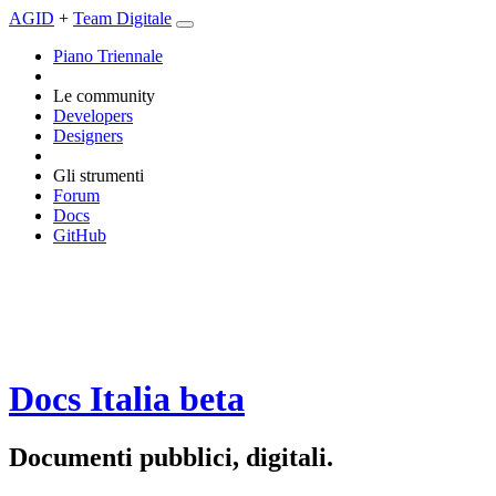
AGID
+
Team Digitale
Piano Triennale
Le community
Developers
Designers
Gli strumenti
Forum
Docs
GitHub
Docs Italia
beta
Documenti pubblici, digitali.