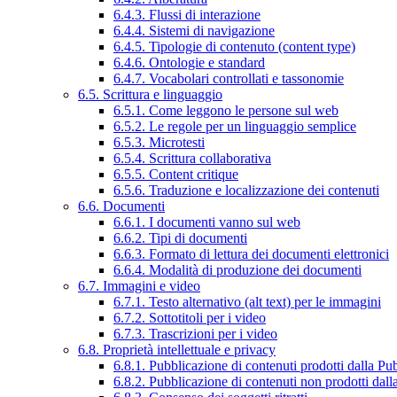
6.4.3. Flussi di interazione
6.4.4. Sistemi di navigazione
6.4.5. Tipologie di contenuto (content type)
6.4.6. Ontologie e standard
6.4.7. Vocabolari controllati e tassonomie
6.5. Scrittura e linguaggio
6.5.1. Come leggono le persone sul web
6.5.2. Le regole per un linguaggio semplice
6.5.3. Microtesti
6.5.4. Scrittura collaborativa
6.5.5. Content critique
6.5.6. Traduzione e localizzazione dei contenuti
6.6. Documenti
6.6.1. I documenti vanno sul web
6.6.2. Tipi di documenti
6.6.3. Formato di lettura dei documenti elettronici
6.6.4. Modalità di produzione dei documenti
6.7. Immagini e video
6.7.1. Testo alternativo (alt text) per le immagini
6.7.2. Sottotitoli per i video
6.7.3. Trascrizioni per i video
6.8. Proprietà intellettuale e privacy
6.8.1. Pubblicazione di contenuti prodotti dalla P
6.8.2. Pubblicazione di contenuti non prodotti dal