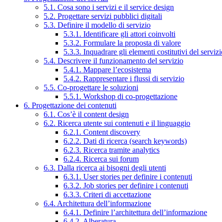
5.1. Cosa sono i servizi e il service design
5.2. Progettare servizi pubblici digitali
5.3. Definire il modello di servizio
5.3.1. Identificare gli attori coinvolti
5.3.2. Formulare la proposta di valore
5.3.3. Inquadrare gli elementi costitutivi del serviz
5.4. Descrivere il funzionamento del servizio
5.4.1. Mappare l’ecosistema
5.4.2. Rappresentare i flussi di servizio
5.5. Co-progettare le soluzioni
5.5.1. Workshop di co-progettazione
6. Progettazione dei contenuti
6.1. Cos’è il content design
6.2. Ricerca utente sui contenuti e il linguaggio
6.2.1. Content discovery
6.2.2. Dati di ricerca (search keywords)
6.2.3. Ricerca tramite analytics
6.2.4. Ricerca sui forum
6.3. Dalla ricerca ai bisogni degli utenti
6.3.1. User stories per definire i contenuti
6.3.2. Job stories per definire i contenuti
6.3.3. Criteri di accettazione
6.4. Architettura dell’informazione
6.4.1. Definire l’architettura dell’informazione
6.4.2. Alberatura