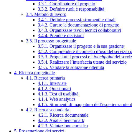
3.3.1. Coordinatore di progetto
3.3.2. Definire ruoli e responsabilità
3.4. Metodo di lavoro
3.4.1. Definire processi, strumenti e rituali
3.4.2. Curare la documentazione di progetto
3.4.3. Organizzare tavoli tecnici collaborativi
3.4.4. Prendere decisioni
3.5. Il processo progettuale
3.5.1. Organizzare il progetto e la sua gestione
3.5.2. Comprendere il contesto d’uso del servizio 
3.5.3. Progettare i processi e i
touchpoint
del servi
3.5.4. Realizzare l’interfaccia utente del servizio
3.5.5. Validare la soluzione ottenuta
4. Ricerca progettuale
4.1. Ricerca primaria
4.1.1. Interviste
4.1.2. Questionari
4.1.3. Test di usabilità
4.1.4. Web analytics
4.1.5. Strumenti di mappatura dell’esperienza uten
4.2. Ricerca secondaria
4.2.1. Ricerca documentale
4.2.2. Analisi benchmark
4.2.3. Valutazione euristica
5. Progettazione dei servizi