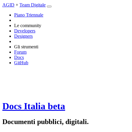
AGID
+
Team Digitale
Piano Triennale
Le community
Developers
Designers
Gli strumenti
Forum
Docs
GitHub
Docs Italia
beta
Documenti pubblici, digitali.