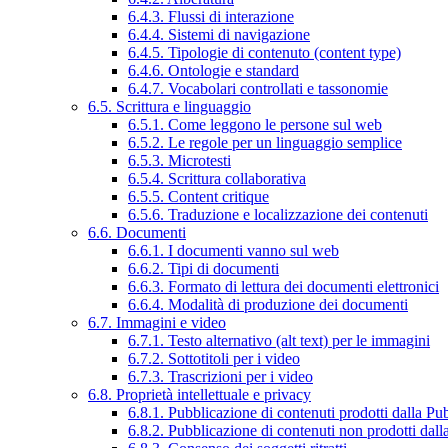
6.4.3. Flussi di interazione
6.4.4. Sistemi di navigazione
6.4.5. Tipologie di contenuto (content type)
6.4.6. Ontologie e standard
6.4.7. Vocabolari controllati e tassonomie
6.5. Scrittura e linguaggio
6.5.1. Come leggono le persone sul web
6.5.2. Le regole per un linguaggio semplice
6.5.3. Microtesti
6.5.4. Scrittura collaborativa
6.5.5. Content critique
6.5.6. Traduzione e localizzazione dei contenuti
6.6. Documenti
6.6.1. I documenti vanno sul web
6.6.2. Tipi di documenti
6.6.3. Formato di lettura dei documenti elettronici
6.6.4. Modalità di produzione dei documenti
6.7. Immagini e video
6.7.1. Testo alternativo (alt text) per le immagini
6.7.2. Sottotitoli per i video
6.7.3. Trascrizioni per i video
6.8. Proprietà intellettuale e privacy
6.8.1. Pubblicazione di contenuti prodotti dalla P
6.8.2. Pubblicazione di contenuti non prodotti dal