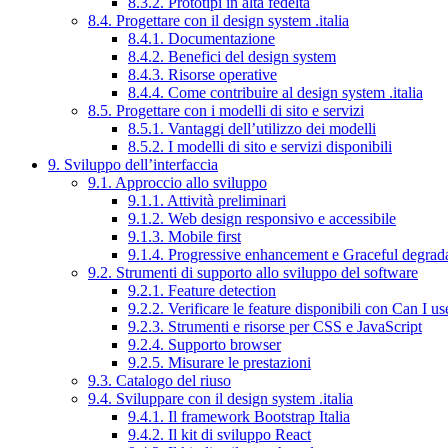
8.3.2. Prototipi in alta fedeltà
8.4. Progettare con il design system .italia
8.4.1. Documentazione
8.4.2. Benefici del design system
8.4.3. Risorse operative
8.4.4. Come contribuire al design system .italia
8.5. Progettare con i modelli di sito e servizi
8.5.1. Vantaggi dell’utilizzo dei modelli
8.5.2. I modelli di sito e servizi disponibili
9. Sviluppo dell’interfaccia
9.1. Approccio allo sviluppo
9.1.1. Attività preliminari
9.1.2. Web design responsivo e accessibile
9.1.3. Mobile first
9.1.4. Progressive enhancement e Graceful degrad
9.2. Strumenti di supporto allo sviluppo del software
9.2.1. Feature detection
9.2.2. Verificare le feature disponibili con Can I us
9.2.3. Strumenti e risorse per CSS e JavaScript
9.2.4. Supporto browser
9.2.5. Misurare le prestazioni
9.3. Catalogo del riuso
9.4. Sviluppare con il design system .italia
9.4.1. Il framework Bootstrap Italia
9.4.2. Il kit di sviluppo React