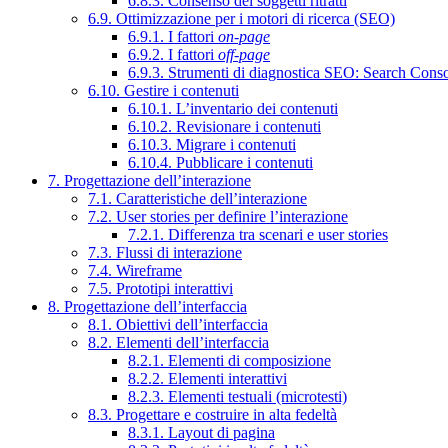
6.8.3. Consenso dei soggetti ritratti
6.9. Ottimizzazione per i motori di ricerca (SEO)
6.9.1. I fattori
on-page
6.9.2. I fattori
off-page
6.9.3. Strumenti di diagnostica SEO: Search Cons
6.10. Gestire i contenuti
6.10.1. L’inventario dei contenuti
6.10.2. Revisionare i contenuti
6.10.3. Migrare i contenuti
6.10.4. Pubblicare i contenuti
7. Progettazione dell’interazione
7.1. Caratteristiche dell’interazione
7.2. User stories per definire l’interazione
7.2.1. Differenza tra scenari e user stories
7.3. Flussi di interazione
7.4. Wireframe
7.5. Prototipi interattivi
8. Progettazione dell’interfaccia
8.1. Obiettivi dell’interfaccia
8.2. Elementi dell’interfaccia
8.2.1. Elementi di composizione
8.2.2. Elementi interattivi
8.2.3. Elementi testuali (microtesti)
8.3. Progettare e costruire in alta fedeltà
8.3.1. Layout di pagina