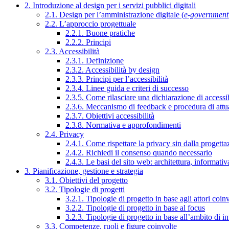
2. Introduzione al design per i servizi pubblici digitali
2.1. Design per l’amministrazione digitale (
e-government
2.2. L’approccio progettuale
2.2.1. Buone pratiche
2.2.2. Principi
2.3. Accessibilità
2.3.1. Definizione
2.3.2. Accessibilità by design
2.3.3. Principi per l’accessibilità
2.3.4. Linee guida e criteri di successo
2.3.5. Come rilasciare una dichiarazione di accessib
2.3.6. Meccanismo di feedback e procedura di attu
2.3.7. Obiettivi accessibilità
2.3.8. Normativa e approfondimenti
2.4. Privacy
2.4.1. Come rispettare la privacy sin dalla progettaz
2.4.2. Richiedi il consenso quando necessario
2.4.3. Le basi del sito web: architettura, informati
3. Pianificazione, gestione e strategia
3.1. Obiettivi del progetto
3.2. Tipologie di progetti
3.2.1. Tipologie di progetto in base agli attori coinv
3.2.2. Tipologie di progetto in base al focus
3.2.3. Tipologie di progetto in base all’ambito di i
3.3. Competenze, ruoli e figure coinvolte