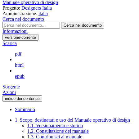
Manuale operativo di design
Progetto:
Designers Italia
Amministrazione:
italia
Cerca nel documento
Cerca nel documento
Informazioni
versione-corrente
Scarica
pdf
html
epub
Sorgente
Azioni
indice dei contenuti
Sommario
1. Scopo, destinatari e uso del Manuale operativo di design
1.1. Versionamento e storico
1.2. Consultazione del manuale
1.3. Contribuisci al manuale