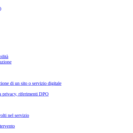
)
ilità
azione
ione di un sito o servizio digitale
va privacy, riferimenti DPO
olti nel servizio
ntervento