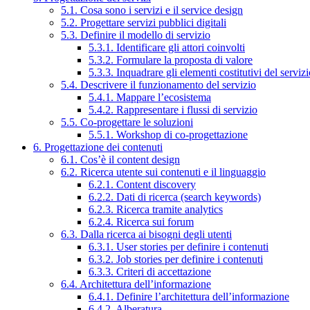
5.1. Cosa sono i servizi e il service design
5.2. Progettare servizi pubblici digitali
5.3. Definire il modello di servizio
5.3.1. Identificare gli attori coinvolti
5.3.2. Formulare la proposta di valore
5.3.3. Inquadrare gli elementi costitutivi del serviz
5.4. Descrivere il funzionamento del servizio
5.4.1. Mappare l’ecosistema
5.4.2. Rappresentare i flussi di servizio
5.5. Co-progettare le soluzioni
5.5.1. Workshop di co-progettazione
6. Progettazione dei contenuti
6.1. Cos’è il content design
6.2. Ricerca utente sui contenuti e il linguaggio
6.2.1. Content discovery
6.2.2. Dati di ricerca (search keywords)
6.2.3. Ricerca tramite analytics
6.2.4. Ricerca sui forum
6.3. Dalla ricerca ai bisogni degli utenti
6.3.1. User stories per definire i contenuti
6.3.2. Job stories per definire i contenuti
6.3.3. Criteri di accettazione
6.4. Architettura dell’informazione
6.4.1. Definire l’architettura dell’informazione
6.4.2. Alberatura