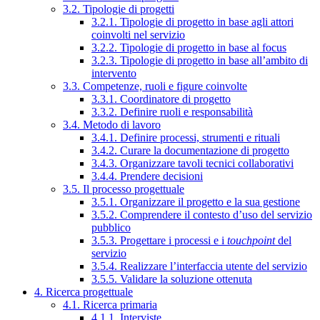
3.2. Tipologie di progetti
3.2.1. Tipologie di progetto in base agli attori
coinvolti nel servizio
3.2.2. Tipologie di progetto in base al focus
3.2.3. Tipologie di progetto in base all’ambito di
intervento
3.3. Competenze, ruoli e figure coinvolte
3.3.1. Coordinatore di progetto
3.3.2. Definire ruoli e responsabilità
3.4. Metodo di lavoro
3.4.1. Definire processi, strumenti e rituali
3.4.2. Curare la documentazione di progetto
3.4.3. Organizzare tavoli tecnici collaborativi
3.4.4. Prendere decisioni
3.5. Il processo progettuale
3.5.1. Organizzare il progetto e la sua gestione
3.5.2. Comprendere il contesto d’uso del servizio
pubblico
3.5.3. Progettare i processi e i
touchpoint
del
servizio
3.5.4. Realizzare l’interfaccia utente del servizio
3.5.5. Validare la soluzione ottenuta
4. Ricerca progettuale
4.1. Ricerca primaria
4.1.1. Interviste