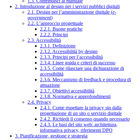
1.3. Contribuisci al manuale
2. Introduzione al design per i servizi pubblici digitali
2.1. Design per l’amministrazione digitale (
e-
government
)
2.2. L’approccio progettuale
2.2.1. Buone pratiche
2.2.2. Principi
2.3. Accessibilità
2.3.1. Definizione
2.3.2. Accessibilità by design
2.3.3. Principi per l’accessibilità
2.3.4. Linee guida e criteri di successo
2.3.5. Come rilasciare una dichiarazione di
accessibilità
2.3.6. Meccanismo di feedback e procedura di
attuazione
2.3.7. Obiettivi accessibilità
2.3.8. Normativa e approfondimenti
2.4. Privacy
2.4.1. Come rispettare la privacy sin dalla
progettazione di un sito o servizio digitale
2.4.2. Richiedi il consenso quando necessario
2.4.3. Le basi del sito web: architettura,
informativa privacy, riferimenti DPO
3. Pianificazione, gestione e strategia