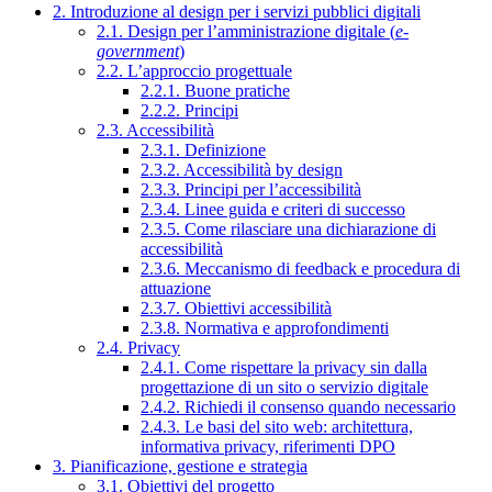
2. Introduzione al design per i servizi pubblici digitali
2.1. Design per l’amministrazione digitale (
e-
government
)
2.2. L’approccio progettuale
2.2.1. Buone pratiche
2.2.2. Principi
2.3. Accessibilità
2.3.1. Definizione
2.3.2. Accessibilità by design
2.3.3. Principi per l’accessibilità
2.3.4. Linee guida e criteri di successo
2.3.5. Come rilasciare una dichiarazione di
accessibilità
2.3.6. Meccanismo di feedback e procedura di
attuazione
2.3.7. Obiettivi accessibilità
2.3.8. Normativa e approfondimenti
2.4. Privacy
2.4.1. Come rispettare la privacy sin dalla
progettazione di un sito o servizio digitale
2.4.2. Richiedi il consenso quando necessario
2.4.3. Le basi del sito web: architettura,
informativa privacy, riferimenti DPO
3. Pianificazione, gestione e strategia
3.1. Obiettivi del progetto