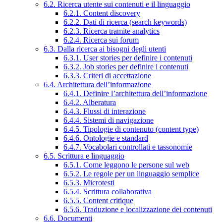
6.2. Ricerca utente sui contenuti e il linguaggio
6.2.1. Content discovery
6.2.2. Dati di ricerca (search keywords)
6.2.3. Ricerca tramite analytics
6.2.4. Ricerca sui forum
6.3. Dalla ricerca ai bisogni degli utenti
6.3.1. User stories per definire i contenuti
6.3.2. Job stories per definire i contenuti
6.3.3. Criteri di accettazione
6.4. Architettura dell’informazione
6.4.1. Definire l’architettura dell’informazione
6.4.2. Alberatura
6.4.3. Flussi di interazione
6.4.4. Sistemi di navigazione
6.4.5. Tipologie di contenuto (content type)
6.4.6. Ontologie e standard
6.4.7. Vocabolari controllati e tassonomie
6.5. Scrittura e linguaggio
6.5.1. Come leggono le persone sul web
6.5.2. Le regole per un linguaggio semplice
6.5.3. Microtesti
6.5.4. Scrittura collaborativa
6.5.5. Content critique
6.5.6. Traduzione e localizzazione dei contenuti
6.6. Documenti