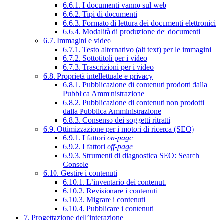
6.6.1. I documenti vanno sul web
6.6.2. Tipi di documenti
6.6.3. Formato di lettura dei documenti elettronici
6.6.4. Modalità di produzione dei documenti
6.7. Immagini e video
6.7.1. Testo alternativo (alt text) per le immagini
6.7.2. Sottotitoli per i video
6.7.3. Trascrizioni per i video
6.8. Proprietà intellettuale e privacy
6.8.1. Pubblicazione di contenuti prodotti dalla
Pubblica Amministrazione
6.8.2. Pubblicazione di contenuti non prodotti
dalla Pubblica Amministrazione
6.8.3. Consenso dei soggetti ritratti
6.9. Ottimizzazione per i motori di ricerca (SEO)
6.9.1. I fattori
on-page
6.9.2. I fattori
off-page
6.9.3. Strumenti di diagnostica SEO: Search
Console
6.10. Gestire i contenuti
6.10.1. L’inventario dei contenuti
6.10.2. Revisionare i contenuti
6.10.3. Migrare i contenuti
6.10.4. Pubblicare i contenuti
7. Progettazione dell’interazione