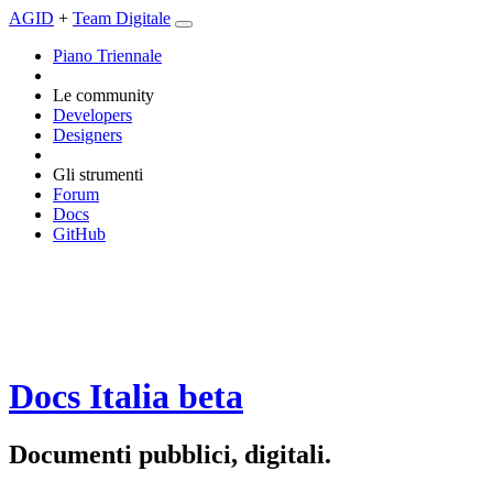
AGID
+
Team Digitale
Piano Triennale
Le community
Developers
Designers
Gli strumenti
Forum
Docs
GitHub
Docs Italia
beta
Documenti pubblici, digitali.