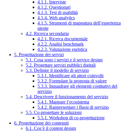
4.1.1. Interviste
4.1.2. Questionari
4.1.3. Test di usabilità
4.1.4. Web analytics
4.1.5. Strumenti di mappatura dell’esperienza
utente
4.2. Ricerca secondaria
4.2.1. Ricerca documentale
4.2.2. Analisi benchmark
4.2.3. Valutazione euristica
5. Progettazione dei servizi
5.1. Cosa sono i servizi e il service design
5.2. Progettare servizi pubblici digitali
5.3. Definire il modello di servizio
5.3.1. Identificare gli attori coinvolti
5.3.2. Formulare la proposta di valore
5.3.3. Inquadrare gli elementi costitutivi del
servizio
5.4. Descrivere il funzionamento del servizio
5.4.1. Mappare l’ecosistema
5.4.2. Rappresentare i flussi di servizio
5.5. Co-progettare le soluzioni
5.5.1. Workshop di co-progettazione
6. Progettazione dei contenuti
6.1. Cos’è il content design