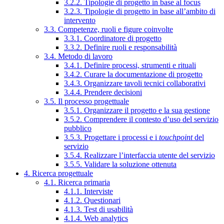
3.2.2. Tipologie di progetto in base al focus
3.2.3. Tipologie di progetto in base all’ambito di
intervento
3.3. Competenze, ruoli e figure coinvolte
3.3.1. Coordinatore di progetto
3.3.2. Definire ruoli e responsabilità
3.4. Metodo di lavoro
3.4.1. Definire processi, strumenti e rituali
3.4.2. Curare la documentazione di progetto
3.4.3. Organizzare tavoli tecnici collaborativi
3.4.4. Prendere decisioni
3.5. Il processo progettuale
3.5.1. Organizzare il progetto e la sua gestione
3.5.2. Comprendere il contesto d’uso del servizio
pubblico
3.5.3. Progettare i processi e i
touchpoint
del
servizio
3.5.4. Realizzare l’interfaccia utente del servizio
3.5.5. Validare la soluzione ottenuta
4. Ricerca progettuale
4.1. Ricerca primaria
4.1.1. Interviste
4.1.2. Questionari
4.1.3. Test di usabilità
4.1.4. Web analytics