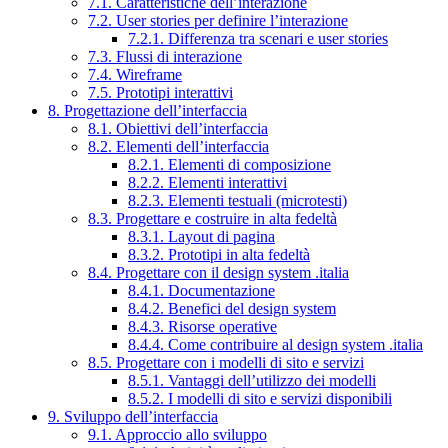
7.1. Caratteristiche dell’interazione
7.2. User stories per definire l’interazione
7.2.1. Differenza tra scenari e user stories
7.3. Flussi di interazione
7.4. Wireframe
7.5. Prototipi interattivi
8. Progettazione dell’interfaccia
8.1. Obiettivi dell’interfaccia
8.2. Elementi dell’interfaccia
8.2.1. Elementi di composizione
8.2.2. Elementi interattivi
8.2.3. Elementi testuali (microtesti)
8.3. Progettare e costruire in alta fedeltà
8.3.1. Layout di pagina
8.3.2. Prototipi in alta fedeltà
8.4. Progettare con il design system .italia
8.4.1. Documentazione
8.4.2. Benefici del design system
8.4.3. Risorse operative
8.4.4. Come contribuire al design system .italia
8.5. Progettare con i modelli di sito e servizi
8.5.1. Vantaggi dell’utilizzo dei modelli
8.5.2. I modelli di sito e servizi disponibili
9. Sviluppo dell’interfaccia
9.1. Approccio allo sviluppo