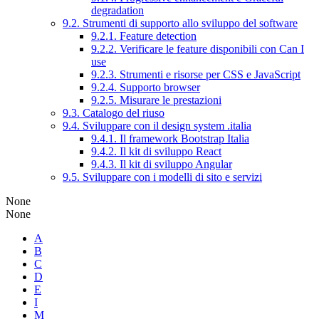
degradation
9.2. Strumenti di supporto allo sviluppo del software
9.2.1. Feature detection
9.2.2. Verificare le feature disponibili con Can I
use
9.2.3. Strumenti e risorse per CSS e JavaScript
9.2.4. Supporto browser
9.2.5. Misurare le prestazioni
9.3. Catalogo del riuso
9.4. Sviluppare con il design system .italia
9.4.1. Il framework Bootstrap Italia
9.4.2. Il kit di sviluppo React
9.4.3. Il kit di sviluppo Angular
9.5. Sviluppare con i modelli di sito e servizi
None
None
A
B
C
D
E
I
M