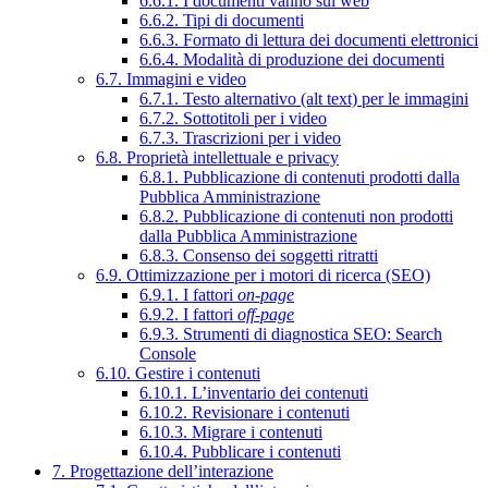
6.6.1. I documenti vanno sul web
6.6.2. Tipi di documenti
6.6.3. Formato di lettura dei documenti elettronici
6.6.4. Modalità di produzione dei documenti
6.7. Immagini e video
6.7.1. Testo alternativo (alt text) per le immagini
6.7.2. Sottotitoli per i video
6.7.3. Trascrizioni per i video
6.8. Proprietà intellettuale e privacy
6.8.1. Pubblicazione di contenuti prodotti dalla
Pubblica Amministrazione
6.8.2. Pubblicazione di contenuti non prodotti
dalla Pubblica Amministrazione
6.8.3. Consenso dei soggetti ritratti
6.9. Ottimizzazione per i motori di ricerca (SEO)
6.9.1. I fattori
on-page
6.9.2. I fattori
off-page
6.9.3. Strumenti di diagnostica SEO: Search
Console
6.10. Gestire i contenuti
6.10.1. L’inventario dei contenuti
6.10.2. Revisionare i contenuti
6.10.3. Migrare i contenuti
6.10.4. Pubblicare i contenuti
7. Progettazione dell’interazione