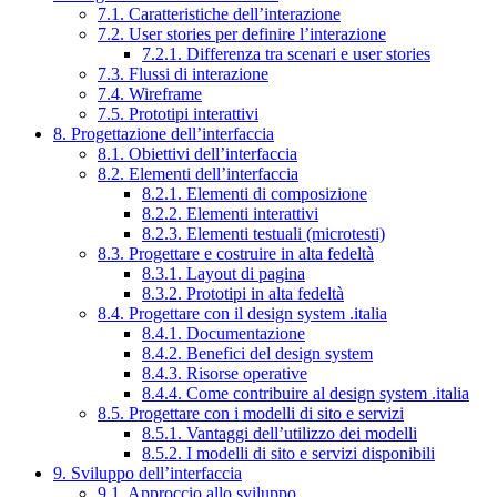
7.1. Caratteristiche dell’interazione
7.2. User stories per definire l’interazione
7.2.1. Differenza tra scenari e user stories
7.3. Flussi di interazione
7.4. Wireframe
7.5. Prototipi interattivi
8. Progettazione dell’interfaccia
8.1. Obiettivi dell’interfaccia
8.2. Elementi dell’interfaccia
8.2.1. Elementi di composizione
8.2.2. Elementi interattivi
8.2.3. Elementi testuali (microtesti)
8.3. Progettare e costruire in alta fedeltà
8.3.1. Layout di pagina
8.3.2. Prototipi in alta fedeltà
8.4. Progettare con il design system .italia
8.4.1. Documentazione
8.4.2. Benefici del design system
8.4.3. Risorse operative
8.4.4. Come contribuire al design system .italia
8.5. Progettare con i modelli di sito e servizi
8.5.1. Vantaggi dell’utilizzo dei modelli
8.5.2. I modelli di sito e servizi disponibili
9. Sviluppo dell’interfaccia
9.1. Approccio allo sviluppo