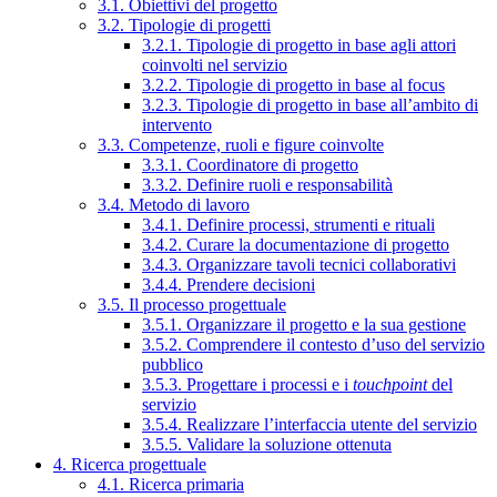
3.1. Obiettivi del progetto
3.2. Tipologie di progetti
3.2.1. Tipologie di progetto in base agli attori
coinvolti nel servizio
3.2.2. Tipologie di progetto in base al focus
3.2.3. Tipologie di progetto in base all’ambito di
intervento
3.3. Competenze, ruoli e figure coinvolte
3.3.1. Coordinatore di progetto
3.3.2. Definire ruoli e responsabilità
3.4. Metodo di lavoro
3.4.1. Definire processi, strumenti e rituali
3.4.2. Curare la documentazione di progetto
3.4.3. Organizzare tavoli tecnici collaborativi
3.4.4. Prendere decisioni
3.5. Il processo progettuale
3.5.1. Organizzare il progetto e la sua gestione
3.5.2. Comprendere il contesto d’uso del servizio
pubblico
3.5.3. Progettare i processi e i
touchpoint
del
servizio
3.5.4. Realizzare l’interfaccia utente del servizio
3.5.5. Validare la soluzione ottenuta
4. Ricerca progettuale
4.1. Ricerca primaria