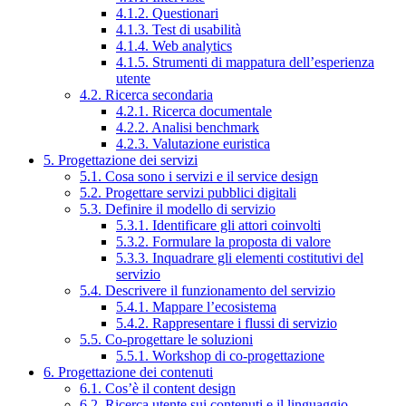
4.1.2. Questionari
4.1.3. Test di usabilità
4.1.4. Web analytics
4.1.5. Strumenti di mappatura dell’esperienza
utente
4.2. Ricerca secondaria
4.2.1. Ricerca documentale
4.2.2. Analisi benchmark
4.2.3. Valutazione euristica
5. Progettazione dei servizi
5.1. Cosa sono i servizi e il service design
5.2. Progettare servizi pubblici digitali
5.3. Definire il modello di servizio
5.3.1. Identificare gli attori coinvolti
5.3.2. Formulare la proposta di valore
5.3.3. Inquadrare gli elementi costitutivi del
servizio
5.4. Descrivere il funzionamento del servizio
5.4.1. Mappare l’ecosistema
5.4.2. Rappresentare i flussi di servizio
5.5. Co-progettare le soluzioni
5.5.1. Workshop di co-progettazione
6. Progettazione dei contenuti
6.1. Cos’è il content design
6.2. Ricerca utente sui contenuti e il linguaggio