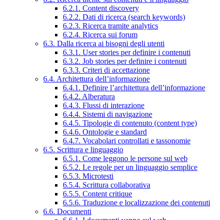
6.2.1. Content discovery
6.2.2. Dati di ricerca (search keywords)
6.2.3. Ricerca tramite analytics
6.2.4. Ricerca sui forum
6.3. Dalla ricerca ai bisogni degli utenti
6.3.1. User stories per definire i contenuti
6.3.2. Job stories per definire i contenuti
6.3.3. Criteri di accettazione
6.4. Architettura dell’informazione
6.4.1. Definire l’architettura dell’informazione
6.4.2. Alberatura
6.4.3. Flussi di interazione
6.4.4. Sistemi di navigazione
6.4.5. Tipologie di contenuto (content type)
6.4.6. Ontologie e standard
6.4.7. Vocabolari controllati e tassonomie
6.5. Scrittura e linguaggio
6.5.1. Come leggono le persone sul web
6.5.2. Le regole per un linguaggio semplice
6.5.3. Microtesti
6.5.4. Scrittura collaborativa
6.5.5. Content critique
6.5.6. Traduzione e localizzazione dei contenuti
6.6. Documenti