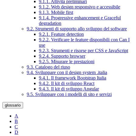
9.1.1. Attività preliminari
9.1.2. Web design responsivo e accessibile
9.1.3. Mobile first
9.1.4. Progressive enhancement e Graceful
degradation
9.2. Strumenti di supporto allo sviluppo del software
9.2.1. Feature detection
9.2.2. Verificare le feature disponibili con Can I
use
9.2.3. Strumenti e risorse per CSS e JavaScript
9.2.4. Supporto browser
9.2.5. Misurare le prestazioni
9.3. Catalogo del riuso
9.4. Sviluppare con il design system .italia
9.4.1. Il framework Bootstrap Italia
9.4.2. Il kit di sviluppo React
9.4.3. Il kit di sviluppo Angular
9.5. Sviluppare con i modelli di sito e servizi
glossario
A
B
C
D