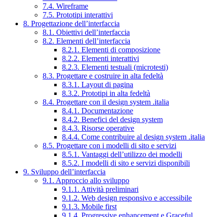
7.4. Wireframe
7.5. Prototipi interattivi
8. Progettazione dell’interfaccia
8.1. Obiettivi dell’interfaccia
8.2. Elementi dell’interfaccia
8.2.1. Elementi di composizione
8.2.2. Elementi interattivi
8.2.3. Elementi testuali (microtesti)
8.3. Progettare e costruire in alta fedeltà
8.3.1. Layout di pagina
8.3.2. Prototipi in alta fedeltà
8.4. Progettare con il design system .italia
8.4.1. Documentazione
8.4.2. Benefici del design system
8.4.3. Risorse operative
8.4.4. Come contribuire al design system .italia
8.5. Progettare con i modelli di sito e servizi
8.5.1. Vantaggi dell’utilizzo dei modelli
8.5.2. I modelli di sito e servizi disponibili
9. Sviluppo dell’interfaccia
9.1. Approccio allo sviluppo
9.1.1. Attività preliminari
9.1.2. Web design responsivo e accessibile
9.1.3. Mobile first
9.1.4. Progressive enhancement e Graceful