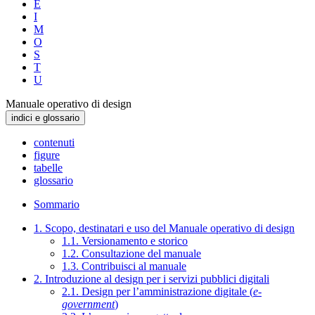
E
I
M
O
S
T
U
Manuale operativo di design
indici e glossario
contenuti
figure
tabelle
glossario
Sommario
1. Scopo, destinatari e uso del Manuale operativo di design
1.1. Versionamento e storico
1.2. Consultazione del manuale
1.3. Contribuisci al manuale
2. Introduzione al design per i servizi pubblici digitali
2.1. Design per l’amministrazione digitale (
e-
government
)