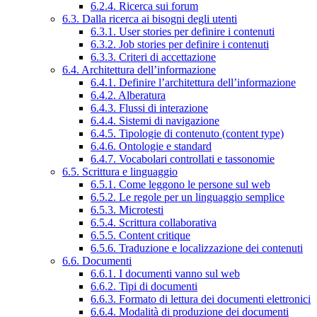
6.2.4. Ricerca sui forum
6.3. Dalla ricerca ai bisogni degli utenti
6.3.1. User stories per definire i contenuti
6.3.2. Job stories per definire i contenuti
6.3.3. Criteri di accettazione
6.4. Architettura dell’informazione
6.4.1. Definire l’architettura dell’informazione
6.4.2. Alberatura
6.4.3. Flussi di interazione
6.4.4. Sistemi di navigazione
6.4.5. Tipologie di contenuto (content type)
6.4.6. Ontologie e standard
6.4.7. Vocabolari controllati e tassonomie
6.5. Scrittura e linguaggio
6.5.1. Come leggono le persone sul web
6.5.2. Le regole per un linguaggio semplice
6.5.3. Microtesti
6.5.4. Scrittura collaborativa
6.5.5. Content critique
6.5.6. Traduzione e localizzazione dei contenuti
6.6. Documenti
6.6.1. I documenti vanno sul web
6.6.2. Tipi di documenti
6.6.3. Formato di lettura dei documenti elettronici
6.6.4. Modalità di produzione dei documenti