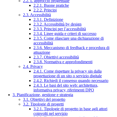
2.2. L’approccio progettuale
2.2.1. Buone pratiche
2.2.2. Principi
2.3. Accessibilità
2.3.1. Definizione
2.3.2. Accessibilità by design
2.3.3. Principi per l’accessibilità
2.3.4. Linee guida e criteri di successo
2.3.5. Come rilasciare una dichiarazione di
accessibilità
2.3.6. Meccanismo di feedback e procedura di
attuazione
2.3.7. Obiettivi accessibilità
2.3.8. Normativa e approfondimenti
2.4. Privacy
2.4.1. Come rispettare la privacy sin dalla
progettazione di un sito o servizio digitale
2.4.2. Richiedi il consenso quando necessario
2.4.3. Le basi del sito web: architettura,
informativa privacy, riferimenti DPO
3. Pianificazione, gestione e strategia
3.1. Obiettivi del progetto
3.2. Tipologie di progetti
3.2.1. Tipologie di progetto in base agli attori
coinvolti nel servizio