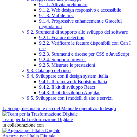
9.1.1. Attività preliminari
9.1.2. Web design responsivo e accessibile
9.1.3. Mobile first
9.1.4. Progressive enhancement e Graceful
degradation
9.2. Strumenti di supporto allo sviluppo del software
9.2.1. Feature detection
9.2.2. Verificare le feature disponibili con Can I
use
9.2.3. Strumenti e risorse per CSS e JavaScript
9.2.4. Supporto browser
9.2.5. Misurare le prestazioni
9.3. Catalogo del riuso
9.4. Sviluppare con il design system .italia
9.4.1. Il framework Bootstrap Italia
9.4.2. Il kit di sviluppo React
9.4.3. Il kit di sviluppo Angular
9.5. Sviluppare con i modelli di sito e servizi
1. Scopo, destinatari e uso del Manuale operativo di design
Team per la Trasformazione Digitale
in collaborazione con
Agenzia per l'Italia Digitale