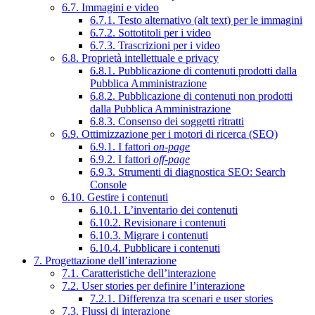
6.7. Immagini e video
6.7.1. Testo alternativo (alt text) per le immagini
6.7.2. Sottotitoli per i video
6.7.3. Trascrizioni per i video
6.8. Proprietà intellettuale e privacy
6.8.1. Pubblicazione di contenuti prodotti dalla
Pubblica Amministrazione
6.8.2. Pubblicazione di contenuti non prodotti
dalla Pubblica Amministrazione
6.8.3. Consenso dei soggetti ritratti
6.9. Ottimizzazione per i motori di ricerca (SEO)
6.9.1. I fattori
on-page
6.9.2. I fattori
off-page
6.9.3. Strumenti di diagnostica SEO: Search
Console
6.10. Gestire i contenuti
6.10.1. L’inventario dei contenuti
6.10.2. Revisionare i contenuti
6.10.3. Migrare i contenuti
6.10.4. Pubblicare i contenuti
7. Progettazione dell’interazione
7.1. Caratteristiche dell’interazione
7.2. User stories per definire l’interazione
7.2.1. Differenza tra scenari e user stories
7.3. Flussi di interazione