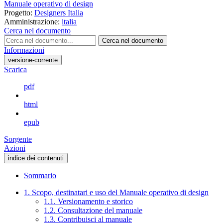
Manuale operativo di design
Progetto:
Designers Italia
Amministrazione:
italia
Cerca nel documento
Cerca nel documento
Informazioni
versione-corrente
Scarica
pdf
html
epub
Sorgente
Azioni
indice dei contenuti
Sommario
1. Scopo, destinatari e uso del Manuale operativo di design
1.1. Versionamento e storico
1.2. Consultazione del manuale
1.3. Contribuisci al manuale