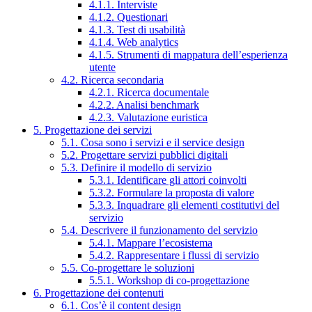
4.1.1. Interviste
4.1.2. Questionari
4.1.3. Test di usabilità
4.1.4. Web analytics
4.1.5. Strumenti di mappatura dell’esperienza
utente
4.2. Ricerca secondaria
4.2.1. Ricerca documentale
4.2.2. Analisi benchmark
4.2.3. Valutazione euristica
5. Progettazione dei servizi
5.1. Cosa sono i servizi e il service design
5.2. Progettare servizi pubblici digitali
5.3. Definire il modello di servizio
5.3.1. Identificare gli attori coinvolti
5.3.2. Formulare la proposta di valore
5.3.3. Inquadrare gli elementi costitutivi del
servizio
5.4. Descrivere il funzionamento del servizio
5.4.1. Mappare l’ecosistema
5.4.2. Rappresentare i flussi di servizio
5.5. Co-progettare le soluzioni
5.5.1. Workshop di co-progettazione
6. Progettazione dei contenuti
6.1. Cos’è il content design