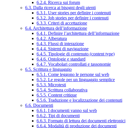
6.2.4. Ricerca sui forum
6.3. Dalla ricerca ai bisogni degli utenti
6.3.1. User stories per definire i contenuti
6.3.2. Job stories per definire i contenuti
6.3.3. Criteri di accettazione
6.4. Architettura dell’informazione
6.4.1. Definire l’architettura dell’informazione
6.4.2. Alberatura
6.4.3. Flussi di interazione
6.4.4. Sistemi di navigazione
6.4.5. Tipologie di contenuto (content type)
6.4.6. Ontologie e standard
6.4.7. Vocabolari controllati e tassonomie
6.5. Scrittura e linguaggio
6.5.1. Come leggono le persone sul web
6.5.2. Le regole per un linguaggio semplice
6.5.3. Microtesti
6.5.4. Scrittura collaborativa
6.5.5. Content critique
6.5.6. Traduzione e localizzazione dei contenuti
6.6. Documenti
6.6.1. I documenti vanno sul web
6.6.2. Tipi di documenti
6.6.3. Formato di lettura dei documenti elettronici
6.6.4. Modalità di produzione dei documenti