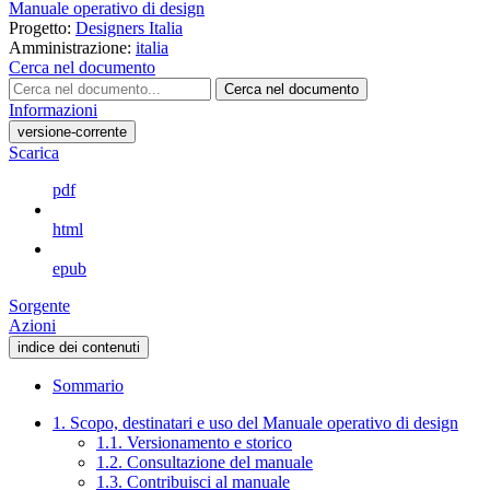
Manuale operativo di design
Progetto:
Designers Italia
Amministrazione:
italia
Cerca nel documento
Cerca nel documento
Informazioni
versione-corrente
Scarica
pdf
html
epub
Sorgente
Azioni
indice dei contenuti
Sommario
1. Scopo, destinatari e uso del Manuale operativo di design
1.1. Versionamento e storico
1.2. Consultazione del manuale
1.3. Contribuisci al manuale