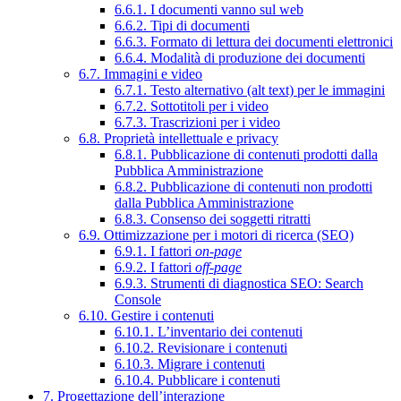
6.6.1. I documenti vanno sul web
6.6.2. Tipi di documenti
6.6.3. Formato di lettura dei documenti elettronici
6.6.4. Modalità di produzione dei documenti
6.7. Immagini e video
6.7.1. Testo alternativo (alt text) per le immagini
6.7.2. Sottotitoli per i video
6.7.3. Trascrizioni per i video
6.8. Proprietà intellettuale e privacy
6.8.1. Pubblicazione di contenuti prodotti dalla
Pubblica Amministrazione
6.8.2. Pubblicazione di contenuti non prodotti
dalla Pubblica Amministrazione
6.8.3. Consenso dei soggetti ritratti
6.9. Ottimizzazione per i motori di ricerca (SEO)
6.9.1. I fattori
on-page
6.9.2. I fattori
off-page
6.9.3. Strumenti di diagnostica SEO: Search
Console
6.10. Gestire i contenuti
6.10.1. L’inventario dei contenuti
6.10.2. Revisionare i contenuti
6.10.3. Migrare i contenuti
6.10.4. Pubblicare i contenuti
7. Progettazione dell’interazione