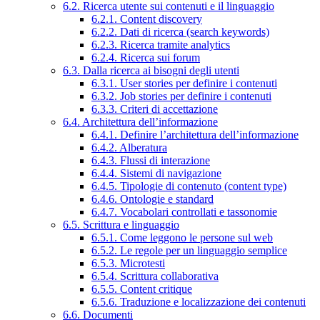
6.2. Ricerca utente sui contenuti e il linguaggio
6.2.1. Content discovery
6.2.2. Dati di ricerca (search keywords)
6.2.3. Ricerca tramite analytics
6.2.4. Ricerca sui forum
6.3. Dalla ricerca ai bisogni degli utenti
6.3.1. User stories per definire i contenuti
6.3.2. Job stories per definire i contenuti
6.3.3. Criteri di accettazione
6.4. Architettura dell’informazione
6.4.1. Definire l’architettura dell’informazione
6.4.2. Alberatura
6.4.3. Flussi di interazione
6.4.4. Sistemi di navigazione
6.4.5. Tipologie di contenuto (content type)
6.4.6. Ontologie e standard
6.4.7. Vocabolari controllati e tassonomie
6.5. Scrittura e linguaggio
6.5.1. Come leggono le persone sul web
6.5.2. Le regole per un linguaggio semplice
6.5.3. Microtesti
6.5.4. Scrittura collaborativa
6.5.5. Content critique
6.5.6. Traduzione e localizzazione dei contenuti
6.6. Documenti