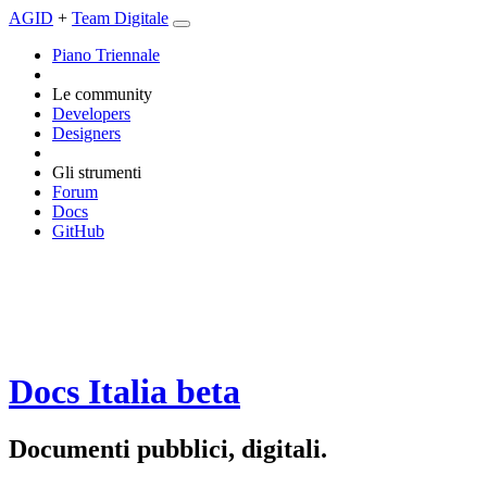
AGID
+
Team Digitale
Piano Triennale
Le community
Developers
Designers
Gli strumenti
Forum
Docs
GitHub
Docs Italia
beta
Documenti pubblici, digitali.