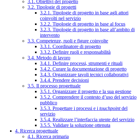
3.1. Obiettivi del progetto
3.2. Tipologie di progetti
3.2.1. Tipologie di progetto in base agli attori
coinvolti nel servizio
3.2.2. Tipologie di progetto in base al focus
3.2.3. Tipologie di progetto in base all’ambito di
intervento
3.3. Competenze, ruoli e figure coinvolte
3.3.1. Coordinatore di progetto
3.3.2. Definire ruoli e responsabilità
3.4. Metodo di lavoro
3.4.1. Definire processi, strumenti e rituali
3.4.2. Curare la documentazione di progetto
3.4.3. Organizzare tavoli tecnici collaborativi
3.4.4. Prendere decisioni
3.5. Il processo progettuale
3.5.1. Organizzare il progetto e la sua gestione
3.5.2. Comprendere il contesto d’uso del servizio
pubblico
3.5.3. Progettare i processi e i
touchpoint
del
servizio
3.5.4. Realizzare l’interfaccia utente del servizio
3.5.5. Validare la soluzione ottenuta
4. Ricerca progettuale
4.1. Ricerca primaria