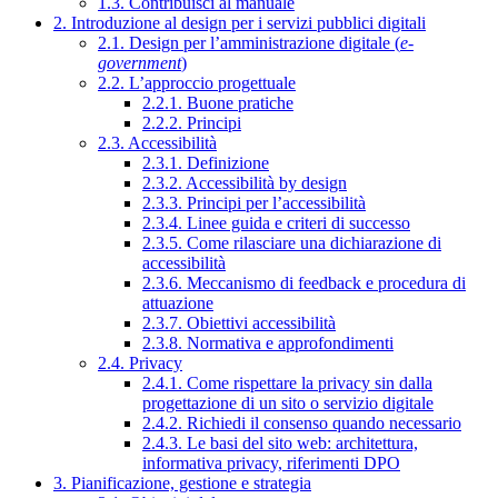
1.3. Contribuisci al manuale
2. Introduzione al design per i servizi pubblici digitali
2.1. Design per l’amministrazione digitale (
e-
government
)
2.2. L’approccio progettuale
2.2.1. Buone pratiche
2.2.2. Principi
2.3. Accessibilità
2.3.1. Definizione
2.3.2. Accessibilità by design
2.3.3. Principi per l’accessibilità
2.3.4. Linee guida e criteri di successo
2.3.5. Come rilasciare una dichiarazione di
accessibilità
2.3.6. Meccanismo di feedback e procedura di
attuazione
2.3.7. Obiettivi accessibilità
2.3.8. Normativa e approfondimenti
2.4. Privacy
2.4.1. Come rispettare la privacy sin dalla
progettazione di un sito o servizio digitale
2.4.2. Richiedi il consenso quando necessario
2.4.3. Le basi del sito web: architettura,
informativa privacy, riferimenti DPO
3. Pianificazione, gestione e strategia