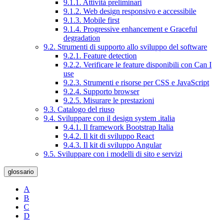
9.1.1. Attività preliminari
9.1.2. Web design responsivo e accessibile
9.1.3. Mobile first
9.1.4. Progressive enhancement e Graceful
degradation
9.2. Strumenti di supporto allo sviluppo del software
9.2.1. Feature detection
9.2.2. Verificare le feature disponibili con Can I
use
9.2.3. Strumenti e risorse per CSS e JavaScript
9.2.4. Supporto browser
9.2.5. Misurare le prestazioni
9.3. Catalogo del riuso
9.4. Sviluppare con il design system .italia
9.4.1. Il framework Bootstrap Italia
9.4.2. Il kit di sviluppo React
9.4.3. Il kit di sviluppo Angular
9.5. Sviluppare con i modelli di sito e servizi
glossario
A
B
C
D