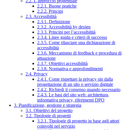
2.2. L’approccio progettuale
2.2.1. Buone pratiche
2.2.2. Principi
2.3. Accessibilità
2.3.1. Definizione
2.3.2. Accessibilità by design
2.3.3. Principi per l’accessibilità
2.3.4. Linee guida e criteri di successo
2.3.5. Come rilasciare una dichiarazione di
accessibilità
2.3.6. Meccanismo di feedback e procedura di
attuazione
2.3.7. Obiettivi accessibilità
2.3.8. Normativa e approfondimenti
2.4. Privacy
2.4.1. Come rispettare la privacy sin dalla
progettazione di un sito o servizio digitale
2.4.2. Richiedi il consenso quando necessario
2.4.3. Le basi del sito web: architettura,
informativa privacy, riferimenti DPO
3. Pianificazione, gestione e strategia
3.1. Obiettivi del progetto
3.2. Tipologie di progetti
3.2.1. Tipologie di progetto in base agli attori
coinvolti nel servizio