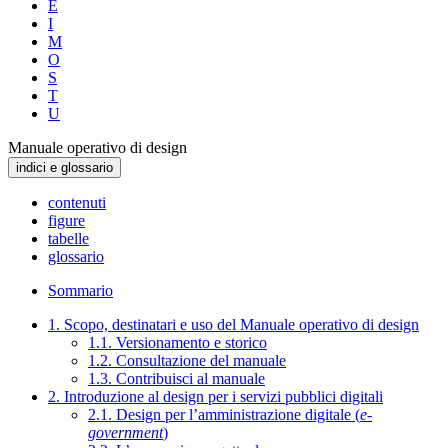
E
I
M
O
S
T
U
Manuale operativo di design
indici e glossario
contenuti
figure
tabelle
glossario
Sommario
1. Scopo, destinatari e uso del Manuale operativo di design
1.1. Versionamento e storico
1.2. Consultazione del manuale
1.3. Contribuisci al manuale
2. Introduzione al design per i servizi pubblici digitali
2.1. Design per l’amministrazione digitale (
e-
government
)