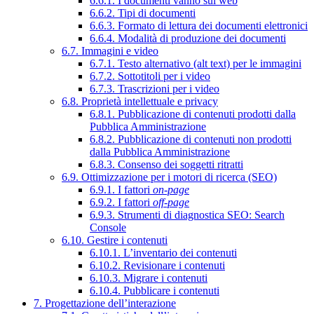
6.6.1. I documenti vanno sul web
6.6.2. Tipi di documenti
6.6.3. Formato di lettura dei documenti elettronici
6.6.4. Modalità di produzione dei documenti
6.7. Immagini e video
6.7.1. Testo alternativo (alt text) per le immagini
6.7.2. Sottotitoli per i video
6.7.3. Trascrizioni per i video
6.8. Proprietà intellettuale e privacy
6.8.1. Pubblicazione di contenuti prodotti dalla
Pubblica Amministrazione
6.8.2. Pubblicazione di contenuti non prodotti
dalla Pubblica Amministrazione
6.8.3. Consenso dei soggetti ritratti
6.9. Ottimizzazione per i motori di ricerca (SEO)
6.9.1. I fattori
on-page
6.9.2. I fattori
off-page
6.9.3. Strumenti di diagnostica SEO: Search
Console
6.10. Gestire i contenuti
6.10.1. L’inventario dei contenuti
6.10.2. Revisionare i contenuti
6.10.3. Migrare i contenuti
6.10.4. Pubblicare i contenuti
7. Progettazione dell’interazione