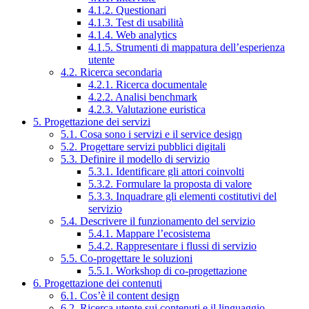
4.1.2. Questionari
4.1.3. Test di usabilità
4.1.4. Web analytics
4.1.5. Strumenti di mappatura dell’esperienza
utente
4.2. Ricerca secondaria
4.2.1. Ricerca documentale
4.2.2. Analisi benchmark
4.2.3. Valutazione euristica
5. Progettazione dei servizi
5.1. Cosa sono i servizi e il service design
5.2. Progettare servizi pubblici digitali
5.3. Definire il modello di servizio
5.3.1. Identificare gli attori coinvolti
5.3.2. Formulare la proposta di valore
5.3.3. Inquadrare gli elementi costitutivi del
servizio
5.4. Descrivere il funzionamento del servizio
5.4.1. Mappare l’ecosistema
5.4.2. Rappresentare i flussi di servizio
5.5. Co-progettare le soluzioni
5.5.1. Workshop di co-progettazione
6. Progettazione dei contenuti
6.1. Cos’è il content design
6.2. Ricerca utente sui contenuti e il linguaggio