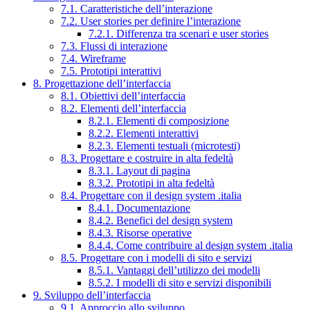
7.1. Caratteristiche dell’interazione
7.2. User stories per definire l’interazione
7.2.1. Differenza tra scenari e user stories
7.3. Flussi di interazione
7.4. Wireframe
7.5. Prototipi interattivi
8. Progettazione dell’interfaccia
8.1. Obiettivi dell’interfaccia
8.2. Elementi dell’interfaccia
8.2.1. Elementi di composizione
8.2.2. Elementi interattivi
8.2.3. Elementi testuali (microtesti)
8.3. Progettare e costruire in alta fedeltà
8.3.1. Layout di pagina
8.3.2. Prototipi in alta fedeltà
8.4. Progettare con il design system .italia
8.4.1. Documentazione
8.4.2. Benefici del design system
8.4.3. Risorse operative
8.4.4. Come contribuire al design system .italia
8.5. Progettare con i modelli di sito e servizi
8.5.1. Vantaggi dell’utilizzo dei modelli
8.5.2. I modelli di sito e servizi disponibili
9. Sviluppo dell’interfaccia
9.1. Approccio allo sviluppo