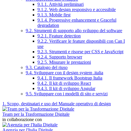
9.1.1. Attività preliminari
9.1.2. Web design responsivo e accessibile
9.1.3. Mobile first
9.1.4. Progressive enhancement e Graceful
degradation
9.2. Strumenti di supporto allo sviluppo del software
9.2.1. Feature detection
9.2.2. Verificare le feature disponibili con Can I
use
9.2.3. Strumenti e risorse per CSS e JavaScript
9.2.4. Supporto browser
9.2.5. Misurare le prestazioni
9.3. Catalogo del riuso
9.4. Sviluppare con il design system .italia
9.4.1. Il framework Bootstrap Italia
9.4.2. Il kit di sviluppo React
9.4.3. Il kit di sviluppo Angular
9.5. Sviluppare con i modelli di sito e servizi
1. Scopo, destinatari e uso del Manuale operativo di design
Team per la Trasformazione Digitale
in collaborazione con
Agenzia per l'Italia Digitale