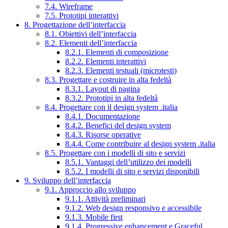
7.4. Wireframe
7.5. Prototipi interattivi
8. Progettazione dell’interfaccia
8.1. Obiettivi dell’interfaccia
8.2. Elementi dell’interfaccia
8.2.1. Elementi di composizione
8.2.2. Elementi interattivi
8.2.3. Elementi testuali (microtesti)
8.3. Progettare e costruire in alta fedeltà
8.3.1. Layout di pagina
8.3.2. Prototipi in alta fedeltà
8.4. Progettare con il design system .italia
8.4.1. Documentazione
8.4.2. Benefici del design system
8.4.3. Risorse operative
8.4.4. Come contribuire al design system .italia
8.5. Progettare con i modelli di sito e servizi
8.5.1. Vantaggi dell’utilizzo dei modelli
8.5.2. I modelli di sito e servizi disponibili
9. Sviluppo dell’interfaccia
9.1. Approccio allo sviluppo
9.1.1. Attività preliminari
9.1.2. Web design responsivo e accessibile
9.1.3. Mobile first
9.1.4. Progressive enhancement e Graceful