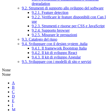
degradation
9.2. Strumenti di supporto allo sviluppo del software
9.2.1. Feature detection
9.2.2. Verificare le feature disponibili con Can I
use
9.2.3. Strumenti e risorse per CSS e JavaScript
9.2.4. Supporto browser
9.2.5. Misurare le prestazioni
9.3. Catalogo del riuso
9.4. Sviluppare con il design system .italia
9.4.1. Il framework Bootstrap Italia
9.4.2. Il kit di sviluppo React
9.4.3. Il kit di sviluppo Angular
9.5. Sviluppare con i modelli di sito e servizi
None
None
A
B
C
D
E
I
M