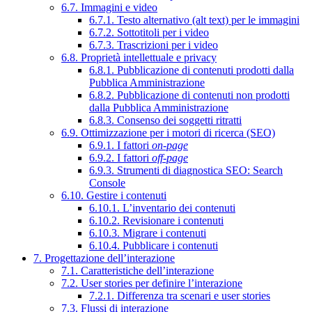
6.7. Immagini e video
6.7.1. Testo alternativo (alt text) per le immagini
6.7.2. Sottotitoli per i video
6.7.3. Trascrizioni per i video
6.8. Proprietà intellettuale e privacy
6.8.1. Pubblicazione di contenuti prodotti dalla
Pubblica Amministrazione
6.8.2. Pubblicazione di contenuti non prodotti
dalla Pubblica Amministrazione
6.8.3. Consenso dei soggetti ritratti
6.9. Ottimizzazione per i motori di ricerca (SEO)
6.9.1. I fattori
on-page
6.9.2. I fattori
off-page
6.9.3. Strumenti di diagnostica SEO: Search
Console
6.10. Gestire i contenuti
6.10.1. L’inventario dei contenuti
6.10.2. Revisionare i contenuti
6.10.3. Migrare i contenuti
6.10.4. Pubblicare i contenuti
7. Progettazione dell’interazione
7.1. Caratteristiche dell’interazione
7.2. User stories per definire l’interazione
7.2.1. Differenza tra scenari e user stories
7.3. Flussi di interazione