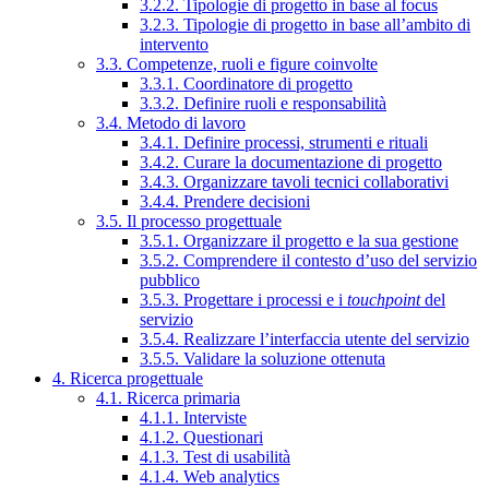
3.2.2. Tipologie di progetto in base al focus
3.2.3. Tipologie di progetto in base all’ambito di
intervento
3.3. Competenze, ruoli e figure coinvolte
3.3.1. Coordinatore di progetto
3.3.2. Definire ruoli e responsabilità
3.4. Metodo di lavoro
3.4.1. Definire processi, strumenti e rituali
3.4.2. Curare la documentazione di progetto
3.4.3. Organizzare tavoli tecnici collaborativi
3.4.4. Prendere decisioni
3.5. Il processo progettuale
3.5.1. Organizzare il progetto e la sua gestione
3.5.2. Comprendere il contesto d’uso del servizio
pubblico
3.5.3. Progettare i processi e i
touchpoint
del
servizio
3.5.4. Realizzare l’interfaccia utente del servizio
3.5.5. Validare la soluzione ottenuta
4. Ricerca progettuale
4.1. Ricerca primaria
4.1.1. Interviste
4.1.2. Questionari
4.1.3. Test di usabilità
4.1.4. Web analytics