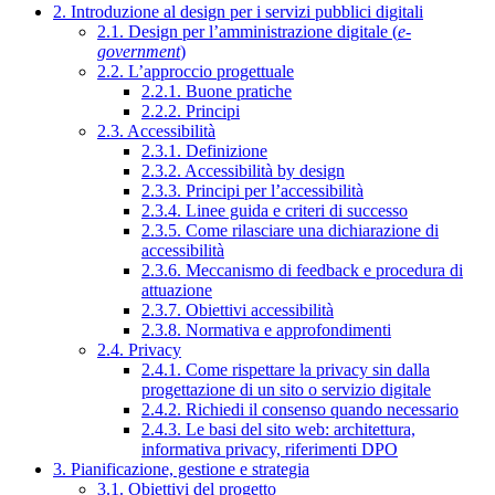
2. Introduzione al design per i servizi pubblici digitali
2.1. Design per l’amministrazione digitale (
e-
government
)
2.2. L’approccio progettuale
2.2.1. Buone pratiche
2.2.2. Principi
2.3. Accessibilità
2.3.1. Definizione
2.3.2. Accessibilità by design
2.3.3. Principi per l’accessibilità
2.3.4. Linee guida e criteri di successo
2.3.5. Come rilasciare una dichiarazione di
accessibilità
2.3.6. Meccanismo di feedback e procedura di
attuazione
2.3.7. Obiettivi accessibilità
2.3.8. Normativa e approfondimenti
2.4. Privacy
2.4.1. Come rispettare la privacy sin dalla
progettazione di un sito o servizio digitale
2.4.2. Richiedi il consenso quando necessario
2.4.3. Le basi del sito web: architettura,
informativa privacy, riferimenti DPO
3. Pianificazione, gestione e strategia
3.1. Obiettivi del progetto