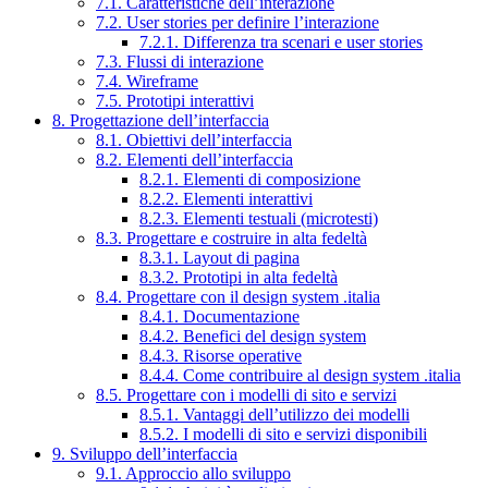
7.1. Caratteristiche dell’interazione
7.2. User stories per definire l’interazione
7.2.1. Differenza tra scenari e user stories
7.3. Flussi di interazione
7.4. Wireframe
7.5. Prototipi interattivi
8. Progettazione dell’interfaccia
8.1. Obiettivi dell’interfaccia
8.2. Elementi dell’interfaccia
8.2.1. Elementi di composizione
8.2.2. Elementi interattivi
8.2.3. Elementi testuali (microtesti)
8.3. Progettare e costruire in alta fedeltà
8.3.1. Layout di pagina
8.3.2. Prototipi in alta fedeltà
8.4. Progettare con il design system .italia
8.4.1. Documentazione
8.4.2. Benefici del design system
8.4.3. Risorse operative
8.4.4. Come contribuire al design system .italia
8.5. Progettare con i modelli di sito e servizi
8.5.1. Vantaggi dell’utilizzo dei modelli
8.5.2. I modelli di sito e servizi disponibili
9. Sviluppo dell’interfaccia
9.1. Approccio allo sviluppo