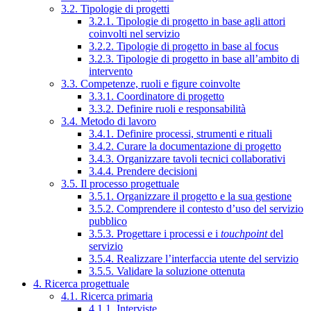
3.2. Tipologie di progetti
3.2.1. Tipologie di progetto in base agli attori
coinvolti nel servizio
3.2.2. Tipologie di progetto in base al focus
3.2.3. Tipologie di progetto in base all’ambito di
intervento
3.3. Competenze, ruoli e figure coinvolte
3.3.1. Coordinatore di progetto
3.3.2. Definire ruoli e responsabilità
3.4. Metodo di lavoro
3.4.1. Definire processi, strumenti e rituali
3.4.2. Curare la documentazione di progetto
3.4.3. Organizzare tavoli tecnici collaborativi
3.4.4. Prendere decisioni
3.5. Il processo progettuale
3.5.1. Organizzare il progetto e la sua gestione
3.5.2. Comprendere il contesto d’uso del servizio
pubblico
3.5.3. Progettare i processi e i
touchpoint
del
servizio
3.5.4. Realizzare l’interfaccia utente del servizio
3.5.5. Validare la soluzione ottenuta
4. Ricerca progettuale
4.1. Ricerca primaria
4.1.1. Interviste