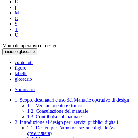
E
I
M
O
S
T
U
Manuale operativo di design
indici e glossario
contenuti
figure
tabelle
glossario
Sommario
1. Scopo, destinatari e uso del Manuale operativo di design
1.1. Versionamento e storico
1.2. Consultazione del manuale
1.3. Contribuisci al manuale
2. Introduzione al design per i servizi pubblici digitali
2.1. Design per l’amministrazione digitale (
e-
government
)