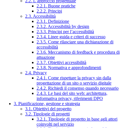
2.2. L’approccio progettuale
2.2.1. Buone pratiche
2.2.2. Principi
2.3. Accessibilità
2.3.1. Definizione
2.3.2. Accessibilità by design
2.3.3. Principi per l’accessibilità
2.3.4. Linee guida e criteri di successo
2.3.5. Come rilasciare una dichiarazione di
accessibilità
2.3.6. Meccanismo di feedback e procedura di
attuazione
2.3.7. Obiettivi accessibilità
2.3.8. Normativa e approfondimenti
2.4. Privacy
2.4.1. Come rispettare la privacy sin dalla
progettazione di un sito o servizio digitale
2.4.2. Richiedi il consenso quando necessario
2.4.3. Le basi del sito web: architettura,
informativa privacy, riferimenti DPO
3. Pianificazione, gestione e strategia
3.1. Obiettivi del progetto
3.2. Tipologie di progetti
3.2.1. Tipologie di progetto in base agli attori
coinvolti nel servizio