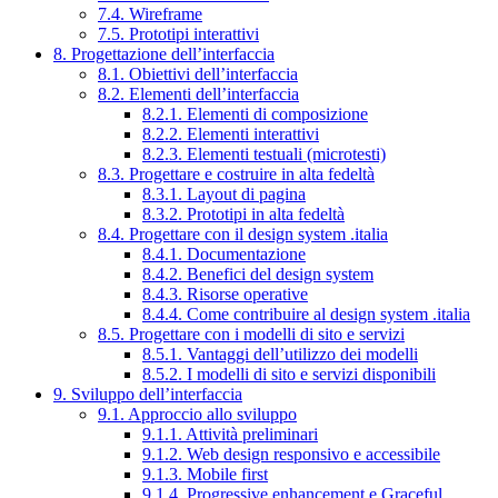
7.4. Wireframe
7.5. Prototipi interattivi
8. Progettazione dell’interfaccia
8.1. Obiettivi dell’interfaccia
8.2. Elementi dell’interfaccia
8.2.1. Elementi di composizione
8.2.2. Elementi interattivi
8.2.3. Elementi testuali (microtesti)
8.3. Progettare e costruire in alta fedeltà
8.3.1. Layout di pagina
8.3.2. Prototipi in alta fedeltà
8.4. Progettare con il design system .italia
8.4.1. Documentazione
8.4.2. Benefici del design system
8.4.3. Risorse operative
8.4.4. Come contribuire al design system .italia
8.5. Progettare con i modelli di sito e servizi
8.5.1. Vantaggi dell’utilizzo dei modelli
8.5.2. I modelli di sito e servizi disponibili
9. Sviluppo dell’interfaccia
9.1. Approccio allo sviluppo
9.1.1. Attività preliminari
9.1.2. Web design responsivo e accessibile
9.1.3. Mobile first
9.1.4. Progressive enhancement e Graceful