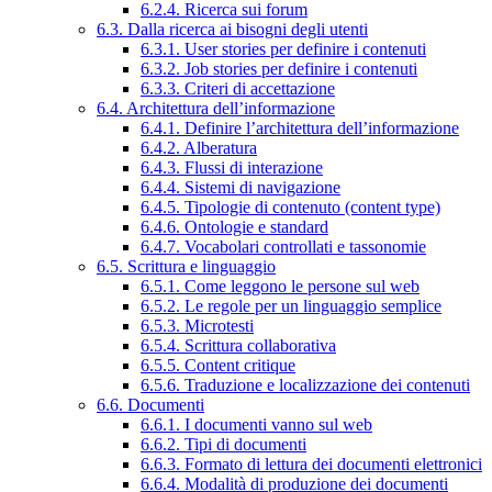
6.2.4. Ricerca sui forum
6.3. Dalla ricerca ai bisogni degli utenti
6.3.1. User stories per definire i contenuti
6.3.2. Job stories per definire i contenuti
6.3.3. Criteri di accettazione
6.4. Architettura dell’informazione
6.4.1. Definire l’architettura dell’informazione
6.4.2. Alberatura
6.4.3. Flussi di interazione
6.4.4. Sistemi di navigazione
6.4.5. Tipologie di contenuto (content type)
6.4.6. Ontologie e standard
6.4.7. Vocabolari controllati e tassonomie
6.5. Scrittura e linguaggio
6.5.1. Come leggono le persone sul web
6.5.2. Le regole per un linguaggio semplice
6.5.3. Microtesti
6.5.4. Scrittura collaborativa
6.5.5. Content critique
6.5.6. Traduzione e localizzazione dei contenuti
6.6. Documenti
6.6.1. I documenti vanno sul web
6.6.2. Tipi di documenti
6.6.3. Formato di lettura dei documenti elettronici
6.6.4. Modalità di produzione dei documenti