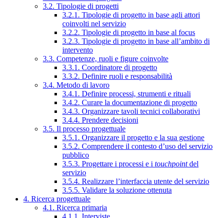
3.2. Tipologie di progetti
3.2.1. Tipologie di progetto in base agli attori
coinvolti nel servizio
3.2.2. Tipologie di progetto in base al focus
3.2.3. Tipologie di progetto in base all’ambito di
intervento
3.3. Competenze, ruoli e figure coinvolte
3.3.1. Coordinatore di progetto
3.3.2. Definire ruoli e responsabilità
3.4. Metodo di lavoro
3.4.1. Definire processi, strumenti e rituali
3.4.2. Curare la documentazione di progetto
3.4.3. Organizzare tavoli tecnici collaborativi
3.4.4. Prendere decisioni
3.5. Il processo progettuale
3.5.1. Organizzare il progetto e la sua gestione
3.5.2. Comprendere il contesto d’uso del servizio
pubblico
3.5.3. Progettare i processi e i
touchpoint
del
servizio
3.5.4. Realizzare l’interfaccia utente del servizio
3.5.5. Validare la soluzione ottenuta
4. Ricerca progettuale
4.1. Ricerca primaria
4.1.1. Interviste