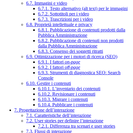
6.7. Immagini e video
6.7.1. Testo alternativo (alt text) per le immagini
6.7.2. Sottotitoli per i video
6.7.3. Trascrizioni per i video
6.8. Proprietà intellettuale e privacy
6.8.1. Pubblicazione di contenuti prodotti dalla
Pubblica Amministrazione
6.8.2. Pubblicazione di contenuti non prodotti
dalla Pubblica Amministrazione
6.8.3. Consenso dei soggetti ritratti
6.9. Ottimizzazione per i motori di ricerca (SEO)
6.9.1. I fattori
on-page
6.9.2. I fattori
off-page
6.9.3. Strumenti di diagnostica SEO: Search
Console
6.10. Gestire i contenuti
6.10.1. L’inventario dei contenuti
6.10.2. Revisionare i contenuti
6.10.3. Migrare i contenuti
6.10.4. Pubblicare i contenuti
7. Progettazione dell’interazione
7.1. Caratteristiche dell’interazione
7.2. User stories per definire l’interazione
7.2.1. Differenza tra scenari e user stories
7.3. Flussi di interazione