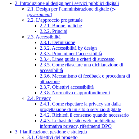
2. Introduzione al design per i servizi pubblici digitali
2.1. Design per l’amministrazione digitale (
e-
government
)
2.2. L’approccio progettuale
2.2.1. Buone pratiche
2.2.2. Principi
2.3. Accessibilità
2.3.1. Definizione
2.3.2. Accessibilità by design
2.3.3. Principi per l’accessibilità
2.3.4. Linee guida e criteri di successo
2.3.5. Come rilasciare una dichiarazione di
accessibilità
2.3.6. Meccanismo di feedback e procedura di
attuazione
2.3.7. Obiettivi accessibilità
2.3.8. Normativa e approfondimenti
2.4. Privacy
2.4.1. Come rispettare la privacy sin dalla
progettazione di un sito o servizio digitale
2.4.2. Richiedi il consenso quando necessario
2.4.3. Le basi del sito web: architettura,
informativa privacy, riferimenti DPO
3. Pianificazione, gestione e strategia
3.1. Obiettivi del progetto