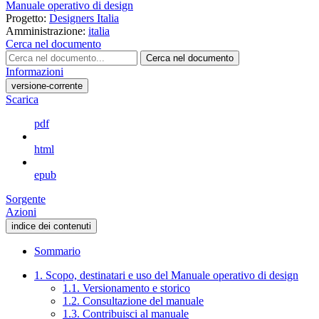
Manuale operativo di design
Progetto:
Designers Italia
Amministrazione:
italia
Cerca nel documento
Cerca nel documento
Informazioni
versione-corrente
Scarica
pdf
html
epub
Sorgente
Azioni
indice dei contenuti
Sommario
1. Scopo, destinatari e uso del Manuale operativo di design
1.1. Versionamento e storico
1.2. Consultazione del manuale
1.3. Contribuisci al manuale