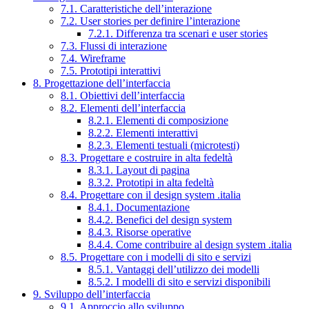
7.1. Caratteristiche dell’interazione
7.2. User stories per definire l’interazione
7.2.1. Differenza tra scenari e user stories
7.3. Flussi di interazione
7.4. Wireframe
7.5. Prototipi interattivi
8. Progettazione dell’interfaccia
8.1. Obiettivi dell’interfaccia
8.2. Elementi dell’interfaccia
8.2.1. Elementi di composizione
8.2.2. Elementi interattivi
8.2.3. Elementi testuali (microtesti)
8.3. Progettare e costruire in alta fedeltà
8.3.1. Layout di pagina
8.3.2. Prototipi in alta fedeltà
8.4. Progettare con il design system .italia
8.4.1. Documentazione
8.4.2. Benefici del design system
8.4.3. Risorse operative
8.4.4. Come contribuire al design system .italia
8.5. Progettare con i modelli di sito e servizi
8.5.1. Vantaggi dell’utilizzo dei modelli
8.5.2. I modelli di sito e servizi disponibili
9. Sviluppo dell’interfaccia
9.1. Approccio allo sviluppo