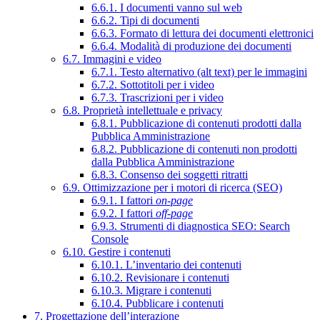
6.6.1. I documenti vanno sul web
6.6.2. Tipi di documenti
6.6.3. Formato di lettura dei documenti elettronici
6.6.4. Modalità di produzione dei documenti
6.7. Immagini e video
6.7.1. Testo alternativo (alt text) per le immagini
6.7.2. Sottotitoli per i video
6.7.3. Trascrizioni per i video
6.8. Proprietà intellettuale e privacy
6.8.1. Pubblicazione di contenuti prodotti dalla
Pubblica Amministrazione
6.8.2. Pubblicazione di contenuti non prodotti
dalla Pubblica Amministrazione
6.8.3. Consenso dei soggetti ritratti
6.9. Ottimizzazione per i motori di ricerca (SEO)
6.9.1. I fattori
on-page
6.9.2. I fattori
off-page
6.9.3. Strumenti di diagnostica SEO: Search
Console
6.10. Gestire i contenuti
6.10.1. L’inventario dei contenuti
6.10.2. Revisionare i contenuti
6.10.3. Migrare i contenuti
6.10.4. Pubblicare i contenuti
7. Progettazione dell’interazione