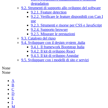
degradation
9.2. Strumenti di supporto allo sviluppo del software
9.2.1. Feature detection
9.2.2. Verificare le feature disponibili con Can I
use
9.2.3. Strumenti e risorse per CSS e JavaScript
9.2.4. Supporto browser
9.2.5. Misurare le prestazioni
9.3. Catalogo del riuso
9.4. Sviluppare con il design system .italia
9.4.1. Il framework Bootstrap Italia
9.4.2. Il kit di sviluppo React
9.4.3. Il kit di sviluppo Angular
9.5. Sviluppare con i modelli di sito e servizi
None
None
A
B
C
D
E
I
M