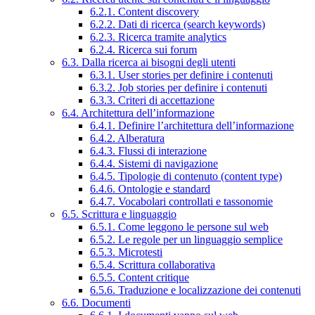
6.2.1. Content discovery
6.2.2. Dati di ricerca (search keywords)
6.2.3. Ricerca tramite analytics
6.2.4. Ricerca sui forum
6.3. Dalla ricerca ai bisogni degli utenti
6.3.1. User stories per definire i contenuti
6.3.2. Job stories per definire i contenuti
6.3.3. Criteri di accettazione
6.4. Architettura dell’informazione
6.4.1. Definire l’architettura dell’informazione
6.4.2. Alberatura
6.4.3. Flussi di interazione
6.4.4. Sistemi di navigazione
6.4.5. Tipologie di contenuto (content type)
6.4.6. Ontologie e standard
6.4.7. Vocabolari controllati e tassonomie
6.5. Scrittura e linguaggio
6.5.1. Come leggono le persone sul web
6.5.2. Le regole per un linguaggio semplice
6.5.3. Microtesti
6.5.4. Scrittura collaborativa
6.5.5. Content critique
6.5.6. Traduzione e localizzazione dei contenuti
6.6. Documenti