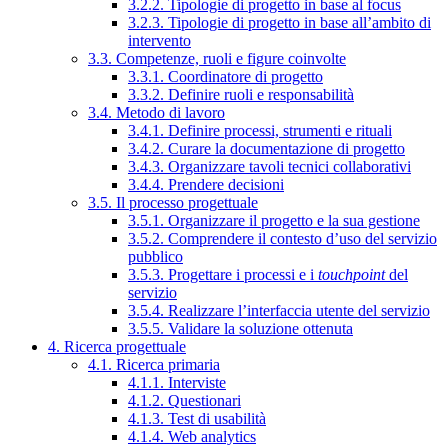
3.2.2. Tipologie di progetto in base al focus
3.2.3. Tipologie di progetto in base all’ambito di
intervento
3.3. Competenze, ruoli e figure coinvolte
3.3.1. Coordinatore di progetto
3.3.2. Definire ruoli e responsabilità
3.4. Metodo di lavoro
3.4.1. Definire processi, strumenti e rituali
3.4.2. Curare la documentazione di progetto
3.4.3. Organizzare tavoli tecnici collaborativi
3.4.4. Prendere decisioni
3.5. Il processo progettuale
3.5.1. Organizzare il progetto e la sua gestione
3.5.2. Comprendere il contesto d’uso del servizio
pubblico
3.5.3. Progettare i processi e i
touchpoint
del
servizio
3.5.4. Realizzare l’interfaccia utente del servizio
3.5.5. Validare la soluzione ottenuta
4. Ricerca progettuale
4.1. Ricerca primaria
4.1.1. Interviste
4.1.2. Questionari
4.1.3. Test di usabilità
4.1.4. Web analytics