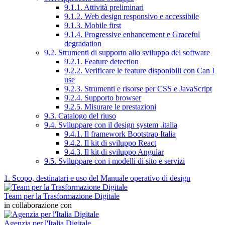
9.1.1. Attività preliminari
9.1.2. Web design responsivo e accessibile
9.1.3. Mobile first
9.1.4. Progressive enhancement e Graceful
degradation
9.2. Strumenti di supporto allo sviluppo del software
9.2.1. Feature detection
9.2.2. Verificare le feature disponibili con Can I
use
9.2.3. Strumenti e risorse per CSS e JavaScript
9.2.4. Supporto browser
9.2.5. Misurare le prestazioni
9.3. Catalogo del riuso
9.4. Sviluppare con il design system .italia
9.4.1. Il framework Bootstrap Italia
9.4.2. Il kit di sviluppo React
9.4.3. Il kit di sviluppo Angular
9.5. Sviluppare con i modelli di sito e servizi
1. Scopo, destinatari e uso del Manuale operativo di design
Team per la Trasformazione Digitale
in collaborazione con
Agenzia per l'Italia Digitale