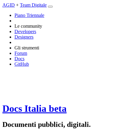
AGID
+
Team Digitale
Piano Triennale
Le community
Developers
Designers
Gli strumenti
Forum
Docs
GitHub
Docs Italia
beta
Documenti pubblici, digitali.