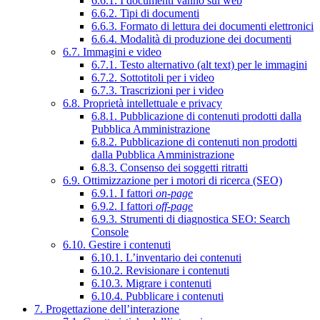
6.6.1. I documenti vanno sul web
6.6.2. Tipi di documenti
6.6.3. Formato di lettura dei documenti elettronici
6.6.4. Modalità di produzione dei documenti
6.7. Immagini e video
6.7.1. Testo alternativo (alt text) per le immagini
6.7.2. Sottotitoli per i video
6.7.3. Trascrizioni per i video
6.8. Proprietà intellettuale e privacy
6.8.1. Pubblicazione di contenuti prodotti dalla
Pubblica Amministrazione
6.8.2. Pubblicazione di contenuti non prodotti
dalla Pubblica Amministrazione
6.8.3. Consenso dei soggetti ritratti
6.9. Ottimizzazione per i motori di ricerca (SEO)
6.9.1. I fattori
on-page
6.9.2. I fattori
off-page
6.9.3. Strumenti di diagnostica SEO: Search
Console
6.10. Gestire i contenuti
6.10.1. L’inventario dei contenuti
6.10.2. Revisionare i contenuti
6.10.3. Migrare i contenuti
6.10.4. Pubblicare i contenuti
7. Progettazione dell’interazione