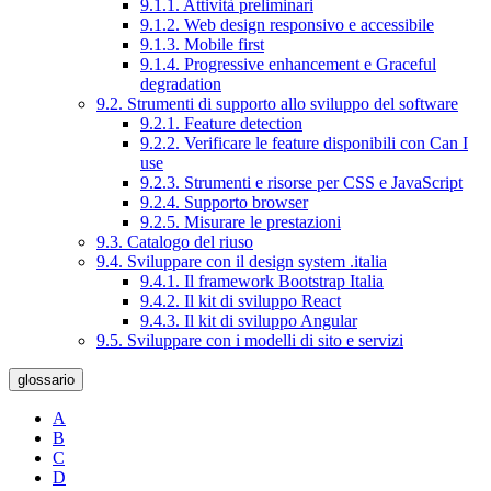
9.1.1. Attività preliminari
9.1.2. Web design responsivo e accessibile
9.1.3. Mobile first
9.1.4. Progressive enhancement e Graceful
degradation
9.2. Strumenti di supporto allo sviluppo del software
9.2.1. Feature detection
9.2.2. Verificare le feature disponibili con Can I
use
9.2.3. Strumenti e risorse per CSS e JavaScript
9.2.4. Supporto browser
9.2.5. Misurare le prestazioni
9.3. Catalogo del riuso
9.4. Sviluppare con il design system .italia
9.4.1. Il framework Bootstrap Italia
9.4.2. Il kit di sviluppo React
9.4.3. Il kit di sviluppo Angular
9.5. Sviluppare con i modelli di sito e servizi
glossario
A
B
C
D