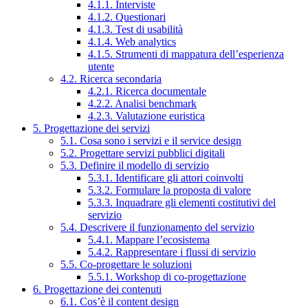
4.1.1. Interviste
4.1.2. Questionari
4.1.3. Test di usabilità
4.1.4. Web analytics
4.1.5. Strumenti di mappatura dell’esperienza
utente
4.2. Ricerca secondaria
4.2.1. Ricerca documentale
4.2.2. Analisi benchmark
4.2.3. Valutazione euristica
5. Progettazione dei servizi
5.1. Cosa sono i servizi e il service design
5.2. Progettare servizi pubblici digitali
5.3. Definire il modello di servizio
5.3.1. Identificare gli attori coinvolti
5.3.2. Formulare la proposta di valore
5.3.3. Inquadrare gli elementi costitutivi del
servizio
5.4. Descrivere il funzionamento del servizio
5.4.1. Mappare l’ecosistema
5.4.2. Rappresentare i flussi di servizio
5.5. Co-progettare le soluzioni
5.5.1. Workshop di co-progettazione
6. Progettazione dei contenuti
6.1. Cos’è il content design