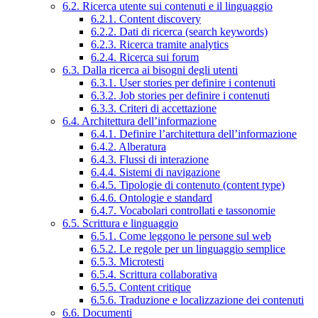
6.2. Ricerca utente sui contenuti e il linguaggio
6.2.1. Content discovery
6.2.2. Dati di ricerca (search keywords)
6.2.3. Ricerca tramite analytics
6.2.4. Ricerca sui forum
6.3. Dalla ricerca ai bisogni degli utenti
6.3.1. User stories per definire i contenuti
6.3.2. Job stories per definire i contenuti
6.3.3. Criteri di accettazione
6.4. Architettura dell’informazione
6.4.1. Definire l’architettura dell’informazione
6.4.2. Alberatura
6.4.3. Flussi di interazione
6.4.4. Sistemi di navigazione
6.4.5. Tipologie di contenuto (content type)
6.4.6. Ontologie e standard
6.4.7. Vocabolari controllati e tassonomie
6.5. Scrittura e linguaggio
6.5.1. Come leggono le persone sul web
6.5.2. Le regole per un linguaggio semplice
6.5.3. Microtesti
6.5.4. Scrittura collaborativa
6.5.5. Content critique
6.5.6. Traduzione e localizzazione dei contenuti
6.6. Documenti