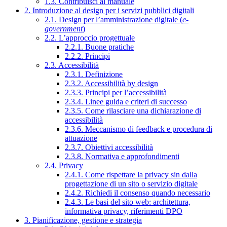
1.3. Contribuisci al manuale
2. Introduzione al design per i servizi pubblici digitali
2.1. Design per l’amministrazione digitale (
e-
government
)
2.2. L’approccio progettuale
2.2.1. Buone pratiche
2.2.2. Principi
2.3. Accessibilità
2.3.1. Definizione
2.3.2. Accessibilità by design
2.3.3. Principi per l’accessibilità
2.3.4. Linee guida e criteri di successo
2.3.5. Come rilasciare una dichiarazione di
accessibilità
2.3.6. Meccanismo di feedback e procedura di
attuazione
2.3.7. Obiettivi accessibilità
2.3.8. Normativa e approfondimenti
2.4. Privacy
2.4.1. Come rispettare la privacy sin dalla
progettazione di un sito o servizio digitale
2.4.2. Richiedi il consenso quando necessario
2.4.3. Le basi del sito web: architettura,
informativa privacy, riferimenti DPO
3. Pianificazione, gestione e strategia