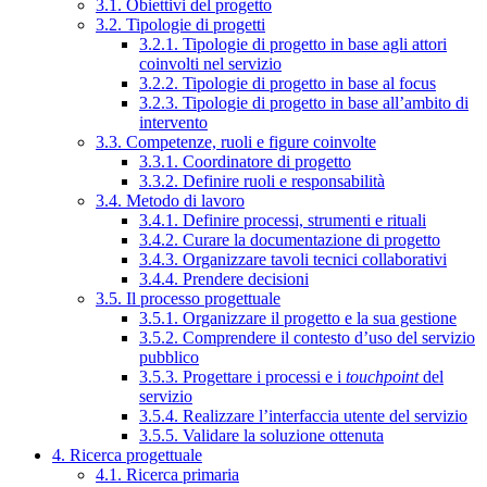
3.1. Obiettivi del progetto
3.2. Tipologie di progetti
3.2.1. Tipologie di progetto in base agli attori
coinvolti nel servizio
3.2.2. Tipologie di progetto in base al focus
3.2.3. Tipologie di progetto in base all’ambito di
intervento
3.3. Competenze, ruoli e figure coinvolte
3.3.1. Coordinatore di progetto
3.3.2. Definire ruoli e responsabilità
3.4. Metodo di lavoro
3.4.1. Definire processi, strumenti e rituali
3.4.2. Curare la documentazione di progetto
3.4.3. Organizzare tavoli tecnici collaborativi
3.4.4. Prendere decisioni
3.5. Il processo progettuale
3.5.1. Organizzare il progetto e la sua gestione
3.5.2. Comprendere il contesto d’uso del servizio
pubblico
3.5.3. Progettare i processi e i
touchpoint
del
servizio
3.5.4. Realizzare l’interfaccia utente del servizio
3.5.5. Validare la soluzione ottenuta
4. Ricerca progettuale
4.1. Ricerca primaria