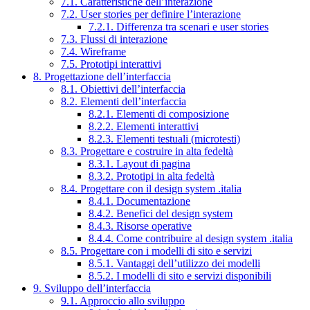
7.1. Caratteristiche dell’interazione
7.2. User stories per definire l’interazione
7.2.1. Differenza tra scenari e user stories
7.3. Flussi di interazione
7.4. Wireframe
7.5. Prototipi interattivi
8. Progettazione dell’interfaccia
8.1. Obiettivi dell’interfaccia
8.2. Elementi dell’interfaccia
8.2.1. Elementi di composizione
8.2.2. Elementi interattivi
8.2.3. Elementi testuali (microtesti)
8.3. Progettare e costruire in alta fedeltà
8.3.1. Layout di pagina
8.3.2. Prototipi in alta fedeltà
8.4. Progettare con il design system .italia
8.4.1. Documentazione
8.4.2. Benefici del design system
8.4.3. Risorse operative
8.4.4. Come contribuire al design system .italia
8.5. Progettare con i modelli di sito e servizi
8.5.1. Vantaggi dell’utilizzo dei modelli
8.5.2. I modelli di sito e servizi disponibili
9. Sviluppo dell’interfaccia
9.1. Approccio allo sviluppo