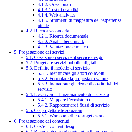
4.1.2. Questionari
4.1.3. Test di usabilità
4.1.4. Web analytics
4.1.5. Strumenti di mappatura dell’esperienza
utente
4.2. Ricerca secondaria
4.2.1. Ricerca documentale
4.2.2. Analisi benchmark
4.2.3. Valutazione euristica
5. Progettazione dei servizi
5.1. Cosa sono i servizi e il service design
5.2. Progettare servizi pubblici digitali
5.3. Definire il modello di servizio
5.3.1. Identificare gli attori coinvolti
5.3.2. Formulare la proposta di valore
5.3.3. Inquadrare gli elementi costitutivi del
servizio
5.4. Descrivere il funzionamento del servizio
5.4.1. Mappare l’ecosistema
5.4.2. Rappresentare i flussi di servizio
5.5. Co-progettare le soluzioni
5.5.1. Workshop di co-progettazione
6. Progettazione dei contenuti
6.1. Cos’è il content design
6.2. Ricerca utente sui contenuti e il linguaggio