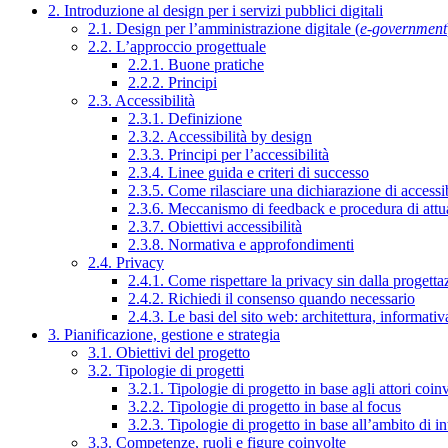
2. Introduzione al design per i servizi pubblici digitali
2.1. Design per l’amministrazione digitale (
e-government
2.2. L’approccio progettuale
2.2.1. Buone pratiche
2.2.2. Principi
2.3. Accessibilità
2.3.1. Definizione
2.3.2. Accessibilità by design
2.3.3. Principi per l’accessibilità
2.3.4. Linee guida e criteri di successo
2.3.5. Come rilasciare una dichiarazione di accessib
2.3.6. Meccanismo di feedback e procedura di attu
2.3.7. Obiettivi accessibilità
2.3.8. Normativa e approfondimenti
2.4. Privacy
2.4.1. Come rispettare la privacy sin dalla progettaz
2.4.2. Richiedi il consenso quando necessario
2.4.3. Le basi del sito web: architettura, informati
3. Pianificazione, gestione e strategia
3.1. Obiettivi del progetto
3.2. Tipologie di progetti
3.2.1. Tipologie di progetto in base agli attori coinv
3.2.2. Tipologie di progetto in base al focus
3.2.3. Tipologie di progetto in base all’ambito di i
3.3. Competenze, ruoli e figure coinvolte