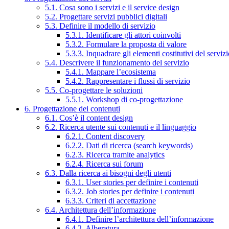
5.1. Cosa sono i servizi e il service design
5.2. Progettare servizi pubblici digitali
5.3. Definire il modello di servizio
5.3.1. Identificare gli attori coinvolti
5.3.2. Formulare la proposta di valore
5.3.3. Inquadrare gli elementi costitutivi del serviz
5.4. Descrivere il funzionamento del servizio
5.4.1. Mappare l’ecosistema
5.4.2. Rappresentare i flussi di servizio
5.5. Co-progettare le soluzioni
5.5.1. Workshop di co-progettazione
6. Progettazione dei contenuti
6.1. Cos’è il content design
6.2. Ricerca utente sui contenuti e il linguaggio
6.2.1. Content discovery
6.2.2. Dati di ricerca (search keywords)
6.2.3. Ricerca tramite analytics
6.2.4. Ricerca sui forum
6.3. Dalla ricerca ai bisogni degli utenti
6.3.1. User stories per definire i contenuti
6.3.2. Job stories per definire i contenuti
6.3.3. Criteri di accettazione
6.4. Architettura dell’informazione
6.4.1. Definire l’architettura dell’informazione
6.4.2. Alberatura