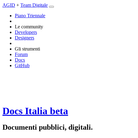
AGID
+
Team Digitale
Piano Triennale
Le community
Developers
Designers
Gli strumenti
Forum
Docs
GitHub
Docs Italia
beta
Documenti pubblici, digitali.