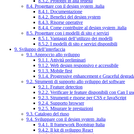
8.3.2. Prototipi in alta fedeltà
8.4. Progettare con il design system .italia
8.4.1. Documentazione
8.4.2. Benefici del design system
8.4.3. Risorse operative
8.4.4. Come contribuire al design system .italia
8.5. Progettare con i modelli di sito e servizi
8.5.1. Vantaggi dell’utilizzo dei modelli
8.5.2. I modelli di sito e servizi disponibili
9. Sviluppo dell’interfaccia
9.1. Approccio allo sviluppo
9.1.1. Attività preliminari
9.1.2. Web design responsivo e accessibile
9.1.3. Mobile first
9.1.4. Progressive enhancement e Graceful degrad
9.2. Strumenti di supporto allo sviluppo del software
9.2.1. Feature detection
9.2.2. Verificare le feature disponibili con Can I us
9.2.3. Strumenti e risorse per CSS e JavaScript
9.2.4. Supporto browser
9.2.5. Misurare le prestazioni
9.3. Catalogo del riuso
9.4. Sviluppare con il design system .italia
9.4.1. Il framework Bootstrap Italia
9.4.2. Il kit di sviluppo React