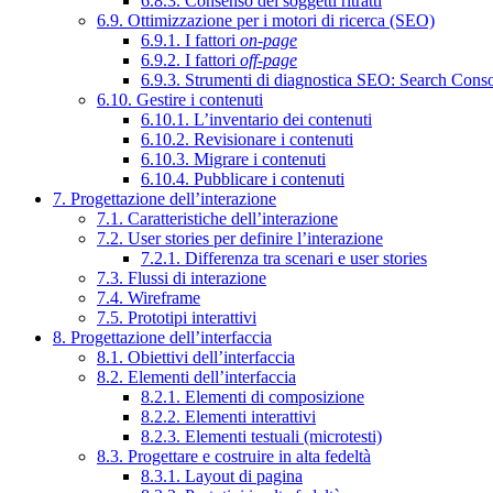
6.8.3. Consenso dei soggetti ritratti
6.9. Ottimizzazione per i motori di ricerca (SEO)
6.9.1. I fattori
on-page
6.9.2. I fattori
off-page
6.9.3. Strumenti di diagnostica SEO: Search Cons
6.10. Gestire i contenuti
6.10.1. L’inventario dei contenuti
6.10.2. Revisionare i contenuti
6.10.3. Migrare i contenuti
6.10.4. Pubblicare i contenuti
7. Progettazione dell’interazione
7.1. Caratteristiche dell’interazione
7.2. User stories per definire l’interazione
7.2.1. Differenza tra scenari e user stories
7.3. Flussi di interazione
7.4. Wireframe
7.5. Prototipi interattivi
8. Progettazione dell’interfaccia
8.1. Obiettivi dell’interfaccia
8.2. Elementi dell’interfaccia
8.2.1. Elementi di composizione
8.2.2. Elementi interattivi
8.2.3. Elementi testuali (microtesti)
8.3. Progettare e costruire in alta fedeltà
8.3.1. Layout di pagina