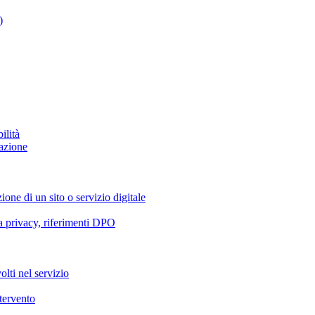
)
ilità
azione
ione di un sito o servizio digitale
va privacy, riferimenti DPO
olti nel servizio
ntervento