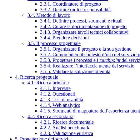
3.3.1. Coordinatore di progetto
3.3.2. Definire ruoli e responsabilità
3.4. Metodo di lavoro
3.4.1. Definire processi, strumenti e rituali
3.4.2. Curare la documentazione di progetto
3.4.3. Organizzare tavoli tecnici collaborativi
3.4.4. Prendere decisioni
3.5. Il processo progettuale
3.5.1. Organizzare il progetto e la sua gestione
3.5.2. Comprendere il contesto d’uso del servizio 
3.5.3. Progettare i processi e i
touchpoint
del servi
3.5.4. Realizzare l’interfaccia utente del servizio
3.5.5. Validare la soluzione ottenuta
4. Ricerca progettuale
4.1. Ricerca primaria
4.1.1. Interviste
4.1.2. Questionari
4.1.3. Test di usabilità
4.1.4. Web analytics
4.1.5. Strumenti di mappatura dell’esperienza uten
4.2. Ricerca secondaria
4.2.1. Ricerca documentale
4.2.2. Analisi benchmark
4.2.3. Valutazione euristica
5. Progettazione dei servizi