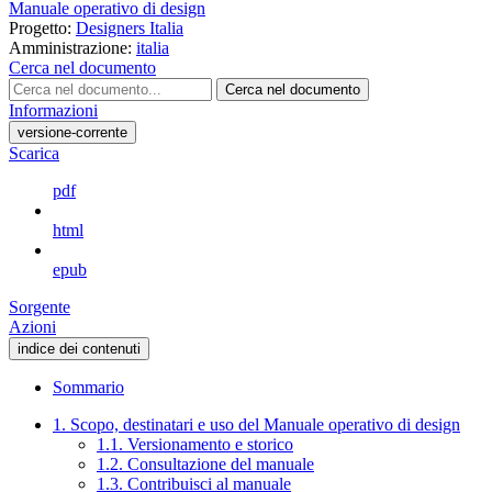
Manuale operativo di design
Progetto:
Designers Italia
Amministrazione:
italia
Cerca nel documento
Cerca nel documento
Informazioni
versione-corrente
Scarica
pdf
html
epub
Sorgente
Azioni
indice dei contenuti
Sommario
1. Scopo, destinatari e uso del Manuale operativo di design
1.1. Versionamento e storico
1.2. Consultazione del manuale
1.3. Contribuisci al manuale