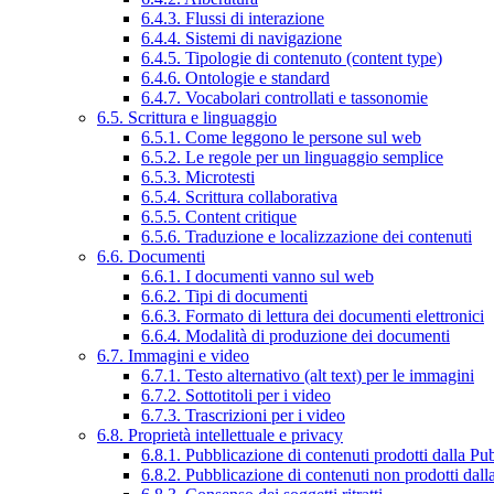
6.4.3. Flussi di interazione
6.4.4. Sistemi di navigazione
6.4.5. Tipologie di contenuto (content type)
6.4.6. Ontologie e standard
6.4.7. Vocabolari controllati e tassonomie
6.5. Scrittura e linguaggio
6.5.1. Come leggono le persone sul web
6.5.2. Le regole per un linguaggio semplice
6.5.3. Microtesti
6.5.4. Scrittura collaborativa
6.5.5. Content critique
6.5.6. Traduzione e localizzazione dei contenuti
6.6. Documenti
6.6.1. I documenti vanno sul web
6.6.2. Tipi di documenti
6.6.3. Formato di lettura dei documenti elettronici
6.6.4. Modalità di produzione dei documenti
6.7. Immagini e video
6.7.1. Testo alternativo (alt text) per le immagini
6.7.2. Sottotitoli per i video
6.7.3. Trascrizioni per i video
6.8. Proprietà intellettuale e privacy
6.8.1. Pubblicazione di contenuti prodotti dalla P
6.8.2. Pubblicazione di contenuti non prodotti dal