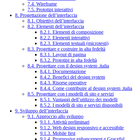
7.4. Wireframe
7.5. Prototipi interattivi
8. Progettazione dell’interfaccia
8.1. Obiettivi dell’interfaccia
8.2. Elementi dell’interfaccia
8.2.1. Elementi di composizione
8.2.2. Elementi interattivi
8.2.3. Elementi testuali (microtesti)
8.3. Progettare e costruire in alta fedeltà
8.3.1. Layout di pagina
8.3.2. Prototipi in alta fedeltà
8.4. Progettare con il design system .italia
8.4.1. Documentazione
8.4.2. Benefici del design system
8.4.3. Risorse operative
8.4.4. Come contribuire al design system .italia
8.5. Progettare con i modelli di sito e servizi
8.5.1. Vantaggi dell’utilizzo dei modelli
8.5.2. I modelli di sito e servizi disponibili
9. Sviluppo dell’interfaccia
9.1. Approccio allo sviluppo
9.1.1. Attività preliminari
9.1.2. Web design responsivo e accessibile
9.1.3. Mobile first
9.1.4. Progressive enhancement e Graceful