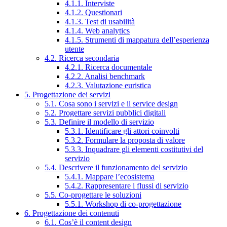
4.1.1. Interviste
4.1.2. Questionari
4.1.3. Test di usabilità
4.1.4. Web analytics
4.1.5. Strumenti di mappatura dell’esperienza
utente
4.2. Ricerca secondaria
4.2.1. Ricerca documentale
4.2.2. Analisi benchmark
4.2.3. Valutazione euristica
5. Progettazione dei servizi
5.1. Cosa sono i servizi e il service design
5.2. Progettare servizi pubblici digitali
5.3. Definire il modello di servizio
5.3.1. Identificare gli attori coinvolti
5.3.2. Formulare la proposta di valore
5.3.3. Inquadrare gli elementi costitutivi del
servizio
5.4. Descrivere il funzionamento del servizio
5.4.1. Mappare l’ecosistema
5.4.2. Rappresentare i flussi di servizio
5.5. Co-progettare le soluzioni
5.5.1. Workshop di co-progettazione
6. Progettazione dei contenuti
6.1. Cos’è il content design