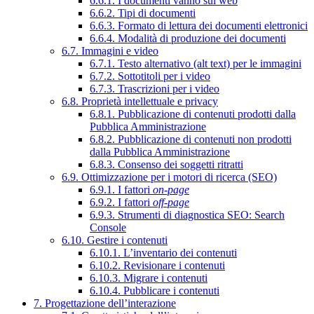
6.6.1. I documenti vanno sul web
6.6.2. Tipi di documenti
6.6.3. Formato di lettura dei documenti elettronici
6.6.4. Modalità di produzione dei documenti
6.7. Immagini e video
6.7.1. Testo alternativo (alt text) per le immagini
6.7.2. Sottotitoli per i video
6.7.3. Trascrizioni per i video
6.8. Proprietà intellettuale e privacy
6.8.1. Pubblicazione di contenuti prodotti dalla
Pubblica Amministrazione
6.8.2. Pubblicazione di contenuti non prodotti
dalla Pubblica Amministrazione
6.8.3. Consenso dei soggetti ritratti
6.9. Ottimizzazione per i motori di ricerca (SEO)
6.9.1. I fattori
on-page
6.9.2. I fattori
off-page
6.9.3. Strumenti di diagnostica SEO: Search
Console
6.10. Gestire i contenuti
6.10.1. L’inventario dei contenuti
6.10.2. Revisionare i contenuti
6.10.3. Migrare i contenuti
6.10.4. Pubblicare i contenuti
7. Progettazione dell’interazione