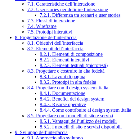
7.1. Caratteristiche dell’interazione
7.2. User stories per definire l’interazione
7.2.1. Differenza tra scenari e user stories
7.3. Flussi di interazione
7.4. Wireframe
7.5. Prototipi interattivi
8. Progettazione dell’interfaccia
8.1. Obiettivi dell’interfaccia
8.2. Elementi dell’interfaccia
8.2.1. Elementi di composizione
8.2.2. Elementi interattivi
8.2.3. Elementi testuali (microtesti)
8.3. Progettare e costruire in alta fedeltà
8.3.1. Layout di pagina
8.3.2. Prototipi in alta fedeltà
8.4. Progettare con il design system .italia
8.4.1. Documentazione
8.4.2. Benefici del design system
8.4.3. Risorse operative
8.4.4. Come contribuire al design system .italia
8.5. Progettare con i modelli di sito e servizi
8.5.1. Vantaggi dell’utilizzo dei modelli
8.5.2. I modelli di sito e servizi disponibili
9. Sviluppo dell’interfaccia
9.1. Approccio allo sviluppo