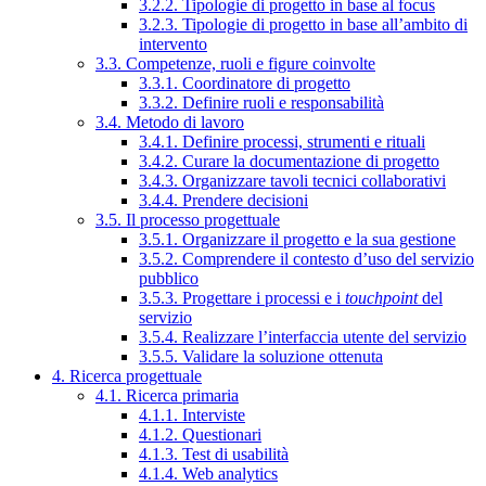
3.2.2. Tipologie di progetto in base al focus
3.2.3. Tipologie di progetto in base all’ambito di
intervento
3.3. Competenze, ruoli e figure coinvolte
3.3.1. Coordinatore di progetto
3.3.2. Definire ruoli e responsabilità
3.4. Metodo di lavoro
3.4.1. Definire processi, strumenti e rituali
3.4.2. Curare la documentazione di progetto
3.4.3. Organizzare tavoli tecnici collaborativi
3.4.4. Prendere decisioni
3.5. Il processo progettuale
3.5.1. Organizzare il progetto e la sua gestione
3.5.2. Comprendere il contesto d’uso del servizio
pubblico
3.5.3. Progettare i processi e i
touchpoint
del
servizio
3.5.4. Realizzare l’interfaccia utente del servizio
3.5.5. Validare la soluzione ottenuta
4. Ricerca progettuale
4.1. Ricerca primaria
4.1.1. Interviste
4.1.2. Questionari
4.1.3. Test di usabilità
4.1.4. Web analytics