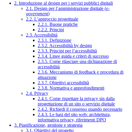
2. Introduzione al design per i servizi pubblici digitali
2.1. Design per l’amministrazione digitale (
e-
government
)
2.2. L’approccio progettuale
2.2.1. Buone pratiche
2.2.2. Principi
2.3. Accessibilità
2.3.1. Definizione
2.3.2. Accessibilità by design
2.3.3. Principi per l’accessibilità
2.3.4. Linee guida e criteri di successo
2.3.5. Come rilasciare una dichiarazione di
accessibilità
2.3.6. Meccanismo di feedback e procedura di
attuazione
2.3.7. Obiettivi accessibilità
2.3.8. Normativa e approfondimenti
2.4. Privacy
2.4.1. Come rispettare la privacy sin dalla
progettazione di un sito o servizio digitale
2.4.2. Richiedi il consenso quando necessario
2.4.3. Le basi del sito web: architettura,
informativa privacy, riferimenti DPO
3. Pianificazione, gestione e strategia
3.1. Obiettivi del progetto