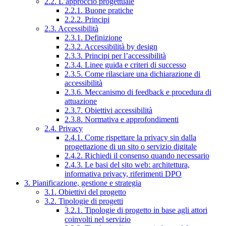
2.2. L’approccio progettuale
2.2.1. Buone pratiche
2.2.2. Principi
2.3. Accessibilità
2.3.1. Definizione
2.3.2. Accessibilità by design
2.3.3. Principi per l’accessibilità
2.3.4. Linee guida e criteri di successo
2.3.5. Come rilasciare una dichiarazione di
accessibilità
2.3.6. Meccanismo di feedback e procedura di
attuazione
2.3.7. Obiettivi accessibilità
2.3.8. Normativa e approfondimenti
2.4. Privacy
2.4.1. Come rispettare la privacy sin dalla
progettazione di un sito o servizio digitale
2.4.2. Richiedi il consenso quando necessario
2.4.3. Le basi del sito web: architettura,
informativa privacy, riferimenti DPO
3. Pianificazione, gestione e strategia
3.1. Obiettivi del progetto
3.2. Tipologie di progetti
3.2.1. Tipologie di progetto in base agli attori
coinvolti nel servizio