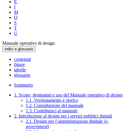
E
I
M
O
S
T
U
Manuale operativo di design
indici e glossario
contenuti
figure
tabelle
glossario
Sommario
1. Scopo, destinatari e uso del Manuale operativo di design
1.1. Versionamento e storico
1.2. Consultazione del manuale
1.3. Contribuisci al manuale
2. Introduzione al design per i servizi pubblici digitali
2.1. Design per l’amministrazione digitale (
e-
government
)