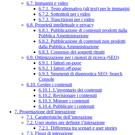
6.7. Immagini e video
6.7.1. Testo alternativo (alt text) per le immagini
6.7.2. Sottotitoli per i video
6.7.3. Trascrizioni per i video
6.8. Proprietà intellettuale e privacy
6.8.1. Pubblicazione di contenuti prodotti dalla
Pubblica Amministrazione
6.8.2. Pubblicazione di contenuti non prodotti
dalla Pubblica Amministrazione
6.8.3. Consenso dei soggetti ritratti
6.9. Ottimizzazione per i motori di ricerca (SEO)
6.9.1. I fattori
on-page
6.9.2. I fattori
off-page
6.9.3. Strumenti di diagnostica SEO: Search
Console
6.10. Gestire i contenuti
6.10.1. L’inventario dei contenuti
6.10.2. Revisionare i contenuti
6.10.3. Migrare i contenuti
6.10.4. Pubblicare i contenuti
7. Progettazione dell’interazione
7.1. Caratteristiche dell’interazione
7.2. User stories per definire l’interazione
7.2.1. Differenza tra scenari e user stories
7.3. Flussi di interazione