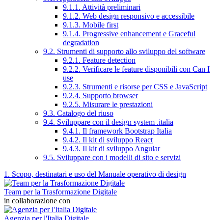
9.1.1. Attività preliminari
9.1.2. Web design responsivo e accessibile
9.1.3. Mobile first
9.1.4. Progressive enhancement e Graceful
degradation
9.2. Strumenti di supporto allo sviluppo del software
9.2.1. Feature detection
9.2.2. Verificare le feature disponibili con Can I
use
9.2.3. Strumenti e risorse per CSS e JavaScript
9.2.4. Supporto browser
9.2.5. Misurare le prestazioni
9.3. Catalogo del riuso
9.4. Sviluppare con il design system .italia
9.4.1. Il framework Bootstrap Italia
9.4.2. Il kit di sviluppo React
9.4.3. Il kit di sviluppo Angular
9.5. Sviluppare con i modelli di sito e servizi
1. Scopo, destinatari e uso del Manuale operativo di design
Team per la Trasformazione Digitale
in collaborazione con
Agenzia per l'Italia Digitale