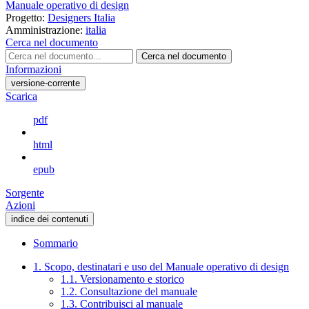
Manuale operativo di design
Progetto:
Designers Italia
Amministrazione:
italia
Cerca nel documento
Cerca nel documento
Informazioni
versione-corrente
Scarica
pdf
html
epub
Sorgente
Azioni
indice dei contenuti
Sommario
1. Scopo, destinatari e uso del Manuale operativo di design
1.1. Versionamento e storico
1.2. Consultazione del manuale
1.3. Contribuisci al manuale