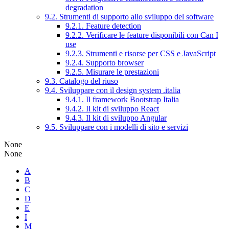
degradation
9.2. Strumenti di supporto allo sviluppo del software
9.2.1. Feature detection
9.2.2. Verificare le feature disponibili con Can I
use
9.2.3. Strumenti e risorse per CSS e JavaScript
9.2.4. Supporto browser
9.2.5. Misurare le prestazioni
9.3. Catalogo del riuso
9.4. Sviluppare con il design system .italia
9.4.1. Il framework Bootstrap Italia
9.4.2. Il kit di sviluppo React
9.4.3. Il kit di sviluppo Angular
9.5. Sviluppare con i modelli di sito e servizi
None
None
A
B
C
D
E
I
M