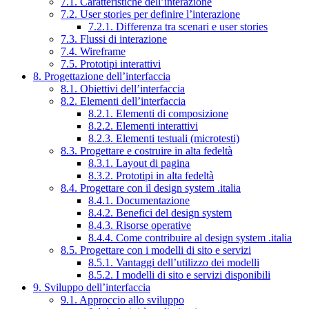
7.1. Caratteristiche dell’interazione
7.2. User stories per definire l’interazione
7.2.1. Differenza tra scenari e user stories
7.3. Flussi di interazione
7.4. Wireframe
7.5. Prototipi interattivi
8. Progettazione dell’interfaccia
8.1. Obiettivi dell’interfaccia
8.2. Elementi dell’interfaccia
8.2.1. Elementi di composizione
8.2.2. Elementi interattivi
8.2.3. Elementi testuali (microtesti)
8.3. Progettare e costruire in alta fedeltà
8.3.1. Layout di pagina
8.3.2. Prototipi in alta fedeltà
8.4. Progettare con il design system .italia
8.4.1. Documentazione
8.4.2. Benefici del design system
8.4.3. Risorse operative
8.4.4. Come contribuire al design system .italia
8.5. Progettare con i modelli di sito e servizi
8.5.1. Vantaggi dell’utilizzo dei modelli
8.5.2. I modelli di sito e servizi disponibili
9. Sviluppo dell’interfaccia
9.1. Approccio allo sviluppo