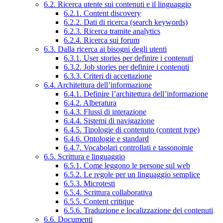
6.2. Ricerca utente sui contenuti e il linguaggio
6.2.1. Content discovery
6.2.2. Dati di ricerca (search keywords)
6.2.3. Ricerca tramite analytics
6.2.4. Ricerca sui forum
6.3. Dalla ricerca ai bisogni degli utenti
6.3.1. User stories per definire i contenuti
6.3.2. Job stories per definire i contenuti
6.3.3. Criteri di accettazione
6.4. Architettura dell’informazione
6.4.1. Definire l’architettura dell’informazione
6.4.2. Alberatura
6.4.3. Flussi di interazione
6.4.4. Sistemi di navigazione
6.4.5. Tipologie di contenuto (content type)
6.4.6. Ontologie e standard
6.4.7. Vocabolari controllati e tassonomie
6.5. Scrittura e linguaggio
6.5.1. Come leggono le persone sul web
6.5.2. Le regole per un linguaggio semplice
6.5.3. Microtesti
6.5.4. Scrittura collaborativa
6.5.5. Content critique
6.5.6. Traduzione e localizzazione dei contenuti
6.6. Documenti