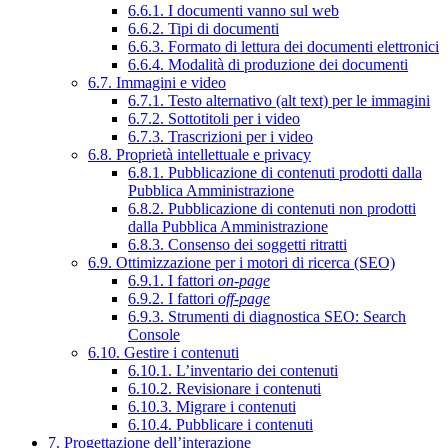
6.6.1. I documenti vanno sul web
6.6.2. Tipi di documenti
6.6.3. Formato di lettura dei documenti elettronici
6.6.4. Modalità di produzione dei documenti
6.7. Immagini e video
6.7.1. Testo alternativo (alt text) per le immagini
6.7.2. Sottotitoli per i video
6.7.3. Trascrizioni per i video
6.8. Proprietà intellettuale e privacy
6.8.1. Pubblicazione di contenuti prodotti dalla
Pubblica Amministrazione
6.8.2. Pubblicazione di contenuti non prodotti
dalla Pubblica Amministrazione
6.8.3. Consenso dei soggetti ritratti
6.9. Ottimizzazione per i motori di ricerca (SEO)
6.9.1. I fattori
on-page
6.9.2. I fattori
off-page
6.9.3. Strumenti di diagnostica SEO: Search
Console
6.10. Gestire i contenuti
6.10.1. L’inventario dei contenuti
6.10.2. Revisionare i contenuti
6.10.3. Migrare i contenuti
6.10.4. Pubblicare i contenuti
7. Progettazione dell’interazione