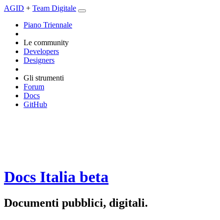
AGID
+
Team Digitale
Piano Triennale
Le community
Developers
Designers
Gli strumenti
Forum
Docs
GitHub
Docs Italia
beta
Documenti pubblici, digitali.