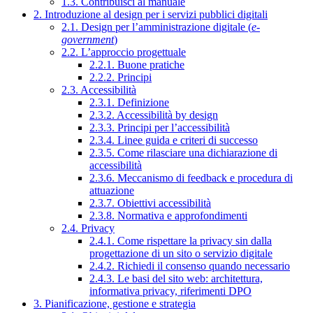
1.3. Contribuisci al manuale
2. Introduzione al design per i servizi pubblici digitali
2.1. Design per l’amministrazione digitale (
e-
government
)
2.2. L’approccio progettuale
2.2.1. Buone pratiche
2.2.2. Principi
2.3. Accessibilità
2.3.1. Definizione
2.3.2. Accessibilità by design
2.3.3. Principi per l’accessibilità
2.3.4. Linee guida e criteri di successo
2.3.5. Come rilasciare una dichiarazione di
accessibilità
2.3.6. Meccanismo di feedback e procedura di
attuazione
2.3.7. Obiettivi accessibilità
2.3.8. Normativa e approfondimenti
2.4. Privacy
2.4.1. Come rispettare la privacy sin dalla
progettazione di un sito o servizio digitale
2.4.2. Richiedi il consenso quando necessario
2.4.3. Le basi del sito web: architettura,
informativa privacy, riferimenti DPO
3. Pianificazione, gestione e strategia