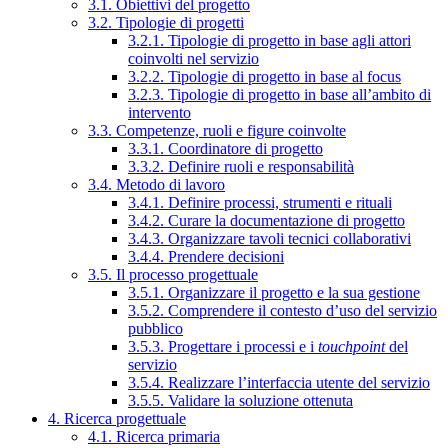
3.1. Obiettivi del progetto
3.2. Tipologie di progetti
3.2.1. Tipologie di progetto in base agli attori
coinvolti nel servizio
3.2.2. Tipologie di progetto in base al focus
3.2.3. Tipologie di progetto in base all’ambito di
intervento
3.3. Competenze, ruoli e figure coinvolte
3.3.1. Coordinatore di progetto
3.3.2. Definire ruoli e responsabilità
3.4. Metodo di lavoro
3.4.1. Definire processi, strumenti e rituali
3.4.2. Curare la documentazione di progetto
3.4.3. Organizzare tavoli tecnici collaborativi
3.4.4. Prendere decisioni
3.5. Il processo progettuale
3.5.1. Organizzare il progetto e la sua gestione
3.5.2. Comprendere il contesto d’uso del servizio
pubblico
3.5.3. Progettare i processi e i
touchpoint
del
servizio
3.5.4. Realizzare l’interfaccia utente del servizio
3.5.5. Validare la soluzione ottenuta
4. Ricerca progettuale
4.1. Ricerca primaria