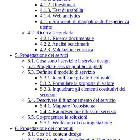
4.1.2. Questionari
4.1.3. Test di usabilità
4.1.4. Web analytics
4.1.5. Strumenti di mappatura dell’esperienza
utente
4.2. Ricerca secondaria
4.2.1. Ricerca documentale
4.2.2. Analisi benchmark
4.2.3. Valutazione euristica
5. Progettazione dei servizi
5.1. Cosa sono i servizi e il service design
5.2. Progettare servizi pubblici digitali
5.3. Definire il modello di servizio
5.3.1. Identificare gli attori coinvolti
5.3.2. Formulare la proposta di valore
5.3.3. Inquadrare gli elementi costitutivi del
servizio
5.4. Descrivere il funzionamento del servizio
5.4.1. Mappare l’ecosistema
5.4.2. Rappresentare i flussi di servizio
5.5. Co-progettare le soluzioni
5.5.1. Workshop di co-progettazione
6. Progettazione dei contenuti
6.1. Cos’è il content design
6.2. Ricerca utente sui contenuti e il linguaggio