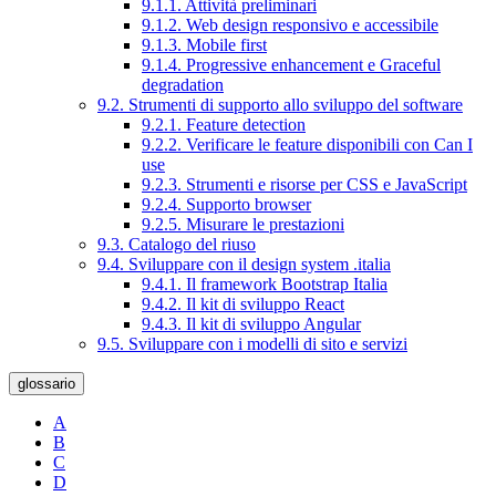
9.1.1. Attività preliminari
9.1.2. Web design responsivo e accessibile
9.1.3. Mobile first
9.1.4. Progressive enhancement e Graceful
degradation
9.2. Strumenti di supporto allo sviluppo del software
9.2.1. Feature detection
9.2.2. Verificare le feature disponibili con Can I
use
9.2.3. Strumenti e risorse per CSS e JavaScript
9.2.4. Supporto browser
9.2.5. Misurare le prestazioni
9.3. Catalogo del riuso
9.4. Sviluppare con il design system .italia
9.4.1. Il framework Bootstrap Italia
9.4.2. Il kit di sviluppo React
9.4.3. Il kit di sviluppo Angular
9.5. Sviluppare con i modelli di sito e servizi
glossario
A
B
C
D