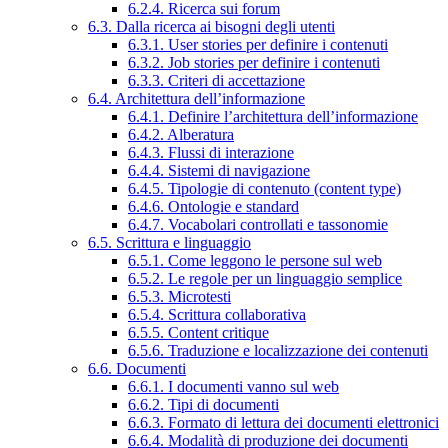
6.2.4. Ricerca sui forum
6.3. Dalla ricerca ai bisogni degli utenti
6.3.1. User stories per definire i contenuti
6.3.2. Job stories per definire i contenuti
6.3.3. Criteri di accettazione
6.4. Architettura dell’informazione
6.4.1. Definire l’architettura dell’informazione
6.4.2. Alberatura
6.4.3. Flussi di interazione
6.4.4. Sistemi di navigazione
6.4.5. Tipologie di contenuto (content type)
6.4.6. Ontologie e standard
6.4.7. Vocabolari controllati e tassonomie
6.5. Scrittura e linguaggio
6.5.1. Come leggono le persone sul web
6.5.2. Le regole per un linguaggio semplice
6.5.3. Microtesti
6.5.4. Scrittura collaborativa
6.5.5. Content critique
6.5.6. Traduzione e localizzazione dei contenuti
6.6. Documenti
6.6.1. I documenti vanno sul web
6.6.2. Tipi di documenti
6.6.3. Formato di lettura dei documenti elettronici
6.6.4. Modalità di produzione dei documenti