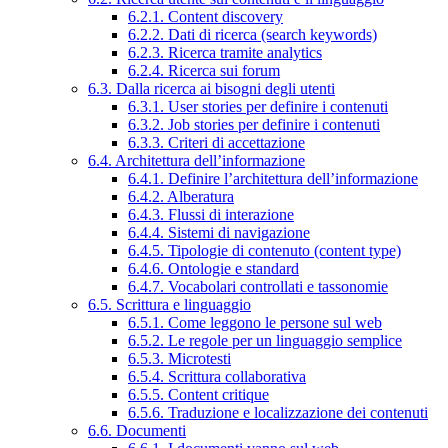
6.2.1. Content discovery
6.2.2. Dati di ricerca (search keywords)
6.2.3. Ricerca tramite analytics
6.2.4. Ricerca sui forum
6.3. Dalla ricerca ai bisogni degli utenti
6.3.1. User stories per definire i contenuti
6.3.2. Job stories per definire i contenuti
6.3.3. Criteri di accettazione
6.4. Architettura dell’informazione
6.4.1. Definire l’architettura dell’informazione
6.4.2. Alberatura
6.4.3. Flussi di interazione
6.4.4. Sistemi di navigazione
6.4.5. Tipologie di contenuto (content type)
6.4.6. Ontologie e standard
6.4.7. Vocabolari controllati e tassonomie
6.5. Scrittura e linguaggio
6.5.1. Come leggono le persone sul web
6.5.2. Le regole per un linguaggio semplice
6.5.3. Microtesti
6.5.4. Scrittura collaborativa
6.5.5. Content critique
6.5.6. Traduzione e localizzazione dei contenuti
6.6. Documenti