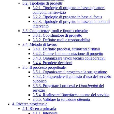
3.2. Tipologie di progetti
3.2.1. Tipologie di progetto in base agli attori
coinvolti nel servizio
3.2.2. Tipologie di progetto in base al focus
3.2.3. Tipologie di progetto in base all’ambito di
intervento
3.3. Competenze, ruoli e figure coinvolte
3.3.1. Coordinatore di progetto
3.3.2. Definire ruoli e responsabilità
3.4. Metodo di lavoro
3.4.1. Definire processi, strumenti e rituali
3.4.2. Curare la documentazione di progetto
3.4.3. Organizzare tavoli tecnici collaborativi
3.4.4. Prendere decisioni
3.5. Il processo progettuale
3.5.1. Organizzare il progetto e la sua gestione
3.5.2. Comprendere il contesto d’uso del servizio
pubblico
3.5.3. Progettare i processi e i
touchpoint
del
servizio
3.5.4. Realizzare l’interfaccia utente del servizio
3.5.5. Validare la soluzione ottenuta
4. Ricerca progettuale
4.1. Ricerca primaria
4.1.1. Interviste