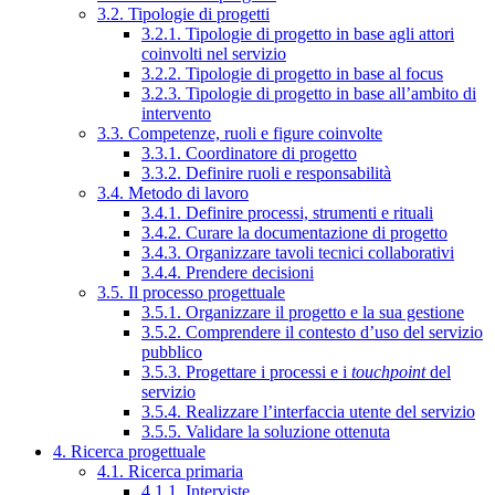
3.2. Tipologie di progetti
3.2.1. Tipologie di progetto in base agli attori
coinvolti nel servizio
3.2.2. Tipologie di progetto in base al focus
3.2.3. Tipologie di progetto in base all’ambito di
intervento
3.3. Competenze, ruoli e figure coinvolte
3.3.1. Coordinatore di progetto
3.3.2. Definire ruoli e responsabilità
3.4. Metodo di lavoro
3.4.1. Definire processi, strumenti e rituali
3.4.2. Curare la documentazione di progetto
3.4.3. Organizzare tavoli tecnici collaborativi
3.4.4. Prendere decisioni
3.5. Il processo progettuale
3.5.1. Organizzare il progetto e la sua gestione
3.5.2. Comprendere il contesto d’uso del servizio
pubblico
3.5.3. Progettare i processi e i
touchpoint
del
servizio
3.5.4. Realizzare l’interfaccia utente del servizio
3.5.5. Validare la soluzione ottenuta
4. Ricerca progettuale
4.1. Ricerca primaria
4.1.1. Interviste