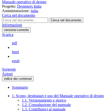
Manuale operativo di design
Progetto:
Designers Italia
Amministrazione:
italia
Cerca nel documento
Cerca nel documento
Informazioni
versione-corrente
Scarica
pdf
html
epub
Sorgente
Azioni
indice dei contenuti
Sommario
1. Scopo, destinatari e uso del Manuale operativo di design
1.1. Versionamento e storico
1.2. Consultazione del manuale
1.3. Contribuisci al manuale