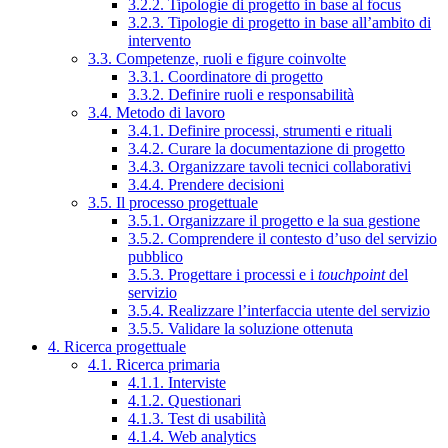
3.2.2. Tipologie di progetto in base al focus
3.2.3. Tipologie di progetto in base all’ambito di
intervento
3.3. Competenze, ruoli e figure coinvolte
3.3.1. Coordinatore di progetto
3.3.2. Definire ruoli e responsabilità
3.4. Metodo di lavoro
3.4.1. Definire processi, strumenti e rituali
3.4.2. Curare la documentazione di progetto
3.4.3. Organizzare tavoli tecnici collaborativi
3.4.4. Prendere decisioni
3.5. Il processo progettuale
3.5.1. Organizzare il progetto e la sua gestione
3.5.2. Comprendere il contesto d’uso del servizio
pubblico
3.5.3. Progettare i processi e i
touchpoint
del
servizio
3.5.4. Realizzare l’interfaccia utente del servizio
3.5.5. Validare la soluzione ottenuta
4. Ricerca progettuale
4.1. Ricerca primaria
4.1.1. Interviste
4.1.2. Questionari
4.1.3. Test di usabilità
4.1.4. Web analytics