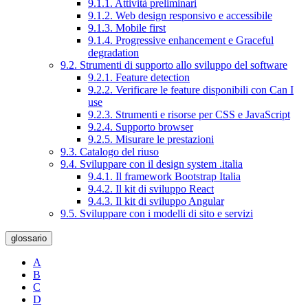
9.1.1. Attività preliminari
9.1.2. Web design responsivo e accessibile
9.1.3. Mobile first
9.1.4. Progressive enhancement e Graceful
degradation
9.2. Strumenti di supporto allo sviluppo del software
9.2.1. Feature detection
9.2.2. Verificare le feature disponibili con Can I
use
9.2.3. Strumenti e risorse per CSS e JavaScript
9.2.4. Supporto browser
9.2.5. Misurare le prestazioni
9.3. Catalogo del riuso
9.4. Sviluppare con il design system .italia
9.4.1. Il framework Bootstrap Italia
9.4.2. Il kit di sviluppo React
9.4.3. Il kit di sviluppo Angular
9.5. Sviluppare con i modelli di sito e servizi
glossario
A
B
C
D