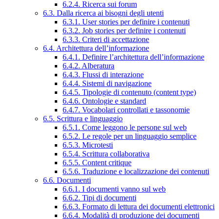
6.2.4. Ricerca sui forum
6.3. Dalla ricerca ai bisogni degli utenti
6.3.1. User stories per definire i contenuti
6.3.2. Job stories per definire i contenuti
6.3.3. Criteri di accettazione
6.4. Architettura dell’informazione
6.4.1. Definire l’architettura dell’informazione
6.4.2. Alberatura
6.4.3. Flussi di interazione
6.4.4. Sistemi di navigazione
6.4.5. Tipologie di contenuto (content type)
6.4.6. Ontologie e standard
6.4.7. Vocabolari controllati e tassonomie
6.5. Scrittura e linguaggio
6.5.1. Come leggono le persone sul web
6.5.2. Le regole per un linguaggio semplice
6.5.3. Microtesti
6.5.4. Scrittura collaborativa
6.5.5. Content critique
6.5.6. Traduzione e localizzazione dei contenuti
6.6. Documenti
6.6.1. I documenti vanno sul web
6.6.2. Tipi di documenti
6.6.3. Formato di lettura dei documenti elettronici
6.6.4. Modalità di produzione dei documenti