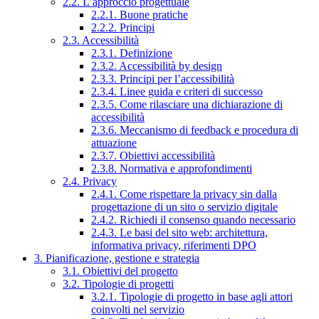
2.2. L’approccio progettuale
2.2.1. Buone pratiche
2.2.2. Principi
2.3. Accessibilità
2.3.1. Definizione
2.3.2. Accessibilità by design
2.3.3. Principi per l’accessibilità
2.3.4. Linee guida e criteri di successo
2.3.5. Come rilasciare una dichiarazione di
accessibilità
2.3.6. Meccanismo di feedback e procedura di
attuazione
2.3.7. Obiettivi accessibilità
2.3.8. Normativa e approfondimenti
2.4. Privacy
2.4.1. Come rispettare la privacy sin dalla
progettazione di un sito o servizio digitale
2.4.2. Richiedi il consenso quando necessario
2.4.3. Le basi del sito web: architettura,
informativa privacy, riferimenti DPO
3. Pianificazione, gestione e strategia
3.1. Obiettivi del progetto
3.2. Tipologie di progetti
3.2.1. Tipologie di progetto in base agli attori
coinvolti nel servizio