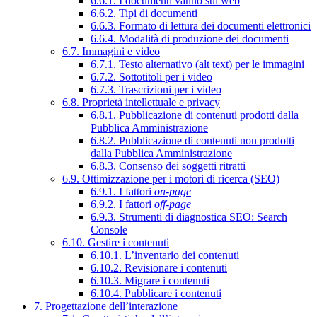
6.6.1. I documenti vanno sul web
6.6.2. Tipi di documenti
6.6.3. Formato di lettura dei documenti elettronici
6.6.4. Modalità di produzione dei documenti
6.7. Immagini e video
6.7.1. Testo alternativo (alt text) per le immagini
6.7.2. Sottotitoli per i video
6.7.3. Trascrizioni per i video
6.8. Proprietà intellettuale e privacy
6.8.1. Pubblicazione di contenuti prodotti dalla
Pubblica Amministrazione
6.8.2. Pubblicazione di contenuti non prodotti
dalla Pubblica Amministrazione
6.8.3. Consenso dei soggetti ritratti
6.9. Ottimizzazione per i motori di ricerca (SEO)
6.9.1. I fattori
on-page
6.9.2. I fattori
off-page
6.9.3. Strumenti di diagnostica SEO: Search
Console
6.10. Gestire i contenuti
6.10.1. L’inventario dei contenuti
6.10.2. Revisionare i contenuti
6.10.3. Migrare i contenuti
6.10.4. Pubblicare i contenuti
7. Progettazione dell’interazione