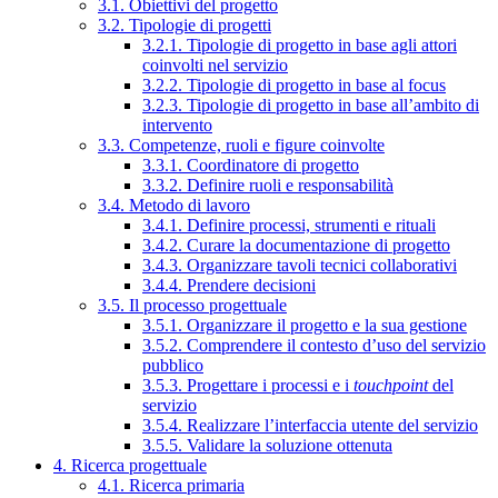
3.1. Obiettivi del progetto
3.2. Tipologie di progetti
3.2.1. Tipologie di progetto in base agli attori
coinvolti nel servizio
3.2.2. Tipologie di progetto in base al focus
3.2.3. Tipologie di progetto in base all’ambito di
intervento
3.3. Competenze, ruoli e figure coinvolte
3.3.1. Coordinatore di progetto
3.3.2. Definire ruoli e responsabilità
3.4. Metodo di lavoro
3.4.1. Definire processi, strumenti e rituali
3.4.2. Curare la documentazione di progetto
3.4.3. Organizzare tavoli tecnici collaborativi
3.4.4. Prendere decisioni
3.5. Il processo progettuale
3.5.1. Organizzare il progetto e la sua gestione
3.5.2. Comprendere il contesto d’uso del servizio
pubblico
3.5.3. Progettare i processi e i
touchpoint
del
servizio
3.5.4. Realizzare l’interfaccia utente del servizio
3.5.5. Validare la soluzione ottenuta
4. Ricerca progettuale
4.1. Ricerca primaria