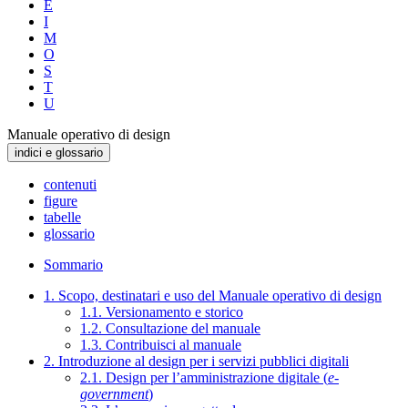
E
I
M
O
S
T
U
Manuale operativo di design
indici e glossario
contenuti
figure
tabelle
glossario
Sommario
1. Scopo, destinatari e uso del Manuale operativo di design
1.1. Versionamento e storico
1.2. Consultazione del manuale
1.3. Contribuisci al manuale
2. Introduzione al design per i servizi pubblici digitali
2.1. Design per l’amministrazione digitale (
e-
government
)