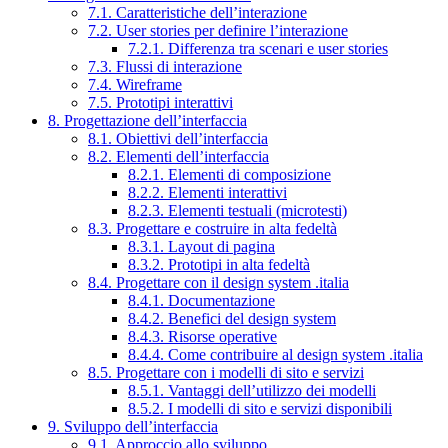
7.1. Caratteristiche dell’interazione
7.2. User stories per definire l’interazione
7.2.1. Differenza tra scenari e user stories
7.3. Flussi di interazione
7.4. Wireframe
7.5. Prototipi interattivi
8. Progettazione dell’interfaccia
8.1. Obiettivi dell’interfaccia
8.2. Elementi dell’interfaccia
8.2.1. Elementi di composizione
8.2.2. Elementi interattivi
8.2.3. Elementi testuali (microtesti)
8.3. Progettare e costruire in alta fedeltà
8.3.1. Layout di pagina
8.3.2. Prototipi in alta fedeltà
8.4. Progettare con il design system .italia
8.4.1. Documentazione
8.4.2. Benefici del design system
8.4.3. Risorse operative
8.4.4. Come contribuire al design system .italia
8.5. Progettare con i modelli di sito e servizi
8.5.1. Vantaggi dell’utilizzo dei modelli
8.5.2. I modelli di sito e servizi disponibili
9. Sviluppo dell’interfaccia
9.1. Approccio allo sviluppo