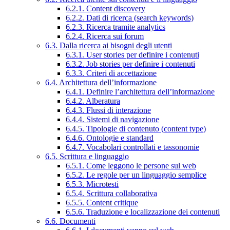
6.2.1. Content discovery
6.2.2. Dati di ricerca (search keywords)
6.2.3. Ricerca tramite analytics
6.2.4. Ricerca sui forum
6.3. Dalla ricerca ai bisogni degli utenti
6.3.1. User stories per definire i contenuti
6.3.2. Job stories per definire i contenuti
6.3.3. Criteri di accettazione
6.4. Architettura dell’informazione
6.4.1. Definire l’architettura dell’informazione
6.4.2. Alberatura
6.4.3. Flussi di interazione
6.4.4. Sistemi di navigazione
6.4.5. Tipologie di contenuto (content type)
6.4.6. Ontologie e standard
6.4.7. Vocabolari controllati e tassonomie
6.5. Scrittura e linguaggio
6.5.1. Come leggono le persone sul web
6.5.2. Le regole per un linguaggio semplice
6.5.3. Microtesti
6.5.4. Scrittura collaborativa
6.5.5. Content critique
6.5.6. Traduzione e localizzazione dei contenuti
6.6. Documenti