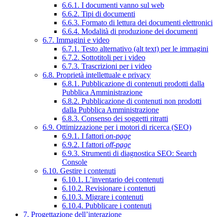
6.6.1. I documenti vanno sul web
6.6.2. Tipi di documenti
6.6.3. Formato di lettura dei documenti elettronici
6.6.4. Modalità di produzione dei documenti
6.7. Immagini e video
6.7.1. Testo alternativo (alt text) per le immagini
6.7.2. Sottotitoli per i video
6.7.3. Trascrizioni per i video
6.8. Proprietà intellettuale e privacy
6.8.1. Pubblicazione di contenuti prodotti dalla
Pubblica Amministrazione
6.8.2. Pubblicazione di contenuti non prodotti
dalla Pubblica Amministrazione
6.8.3. Consenso dei soggetti ritratti
6.9. Ottimizzazione per i motori di ricerca (SEO)
6.9.1. I fattori
on-page
6.9.2. I fattori
off-page
6.9.3. Strumenti di diagnostica SEO: Search
Console
6.10. Gestire i contenuti
6.10.1. L’inventario dei contenuti
6.10.2. Revisionare i contenuti
6.10.3. Migrare i contenuti
6.10.4. Pubblicare i contenuti
7. Progettazione dell’interazione