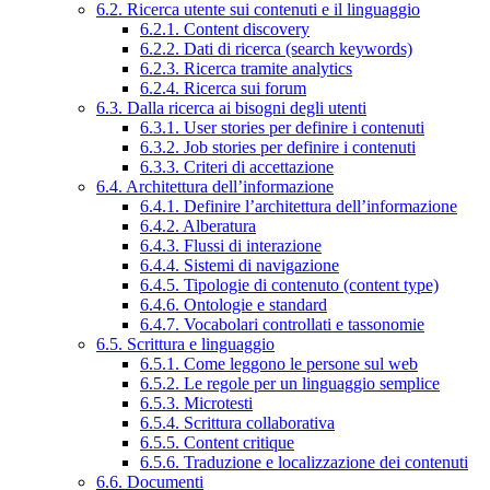
6.2. Ricerca utente sui contenuti e il linguaggio
6.2.1. Content discovery
6.2.2. Dati di ricerca (search keywords)
6.2.3. Ricerca tramite analytics
6.2.4. Ricerca sui forum
6.3. Dalla ricerca ai bisogni degli utenti
6.3.1. User stories per definire i contenuti
6.3.2. Job stories per definire i contenuti
6.3.3. Criteri di accettazione
6.4. Architettura dell’informazione
6.4.1. Definire l’architettura dell’informazione
6.4.2. Alberatura
6.4.3. Flussi di interazione
6.4.4. Sistemi di navigazione
6.4.5. Tipologie di contenuto (content type)
6.4.6. Ontologie e standard
6.4.7. Vocabolari controllati e tassonomie
6.5. Scrittura e linguaggio
6.5.1. Come leggono le persone sul web
6.5.2. Le regole per un linguaggio semplice
6.5.3. Microtesti
6.5.4. Scrittura collaborativa
6.5.5. Content critique
6.5.6. Traduzione e localizzazione dei contenuti
6.6. Documenti