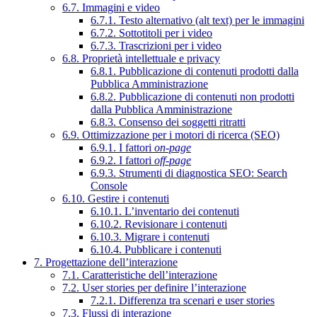
6.7. Immagini e video
6.7.1. Testo alternativo (alt text) per le immagini
6.7.2. Sottotitoli per i video
6.7.3. Trascrizioni per i video
6.8. Proprietà intellettuale e privacy
6.8.1. Pubblicazione di contenuti prodotti dalla
Pubblica Amministrazione
6.8.2. Pubblicazione di contenuti non prodotti
dalla Pubblica Amministrazione
6.8.3. Consenso dei soggetti ritratti
6.9. Ottimizzazione per i motori di ricerca (SEO)
6.9.1. I fattori
on-page
6.9.2. I fattori
off-page
6.9.3. Strumenti di diagnostica SEO: Search
Console
6.10. Gestire i contenuti
6.10.1. L’inventario dei contenuti
6.10.2. Revisionare i contenuti
6.10.3. Migrare i contenuti
6.10.4. Pubblicare i contenuti
7. Progettazione dell’interazione
7.1. Caratteristiche dell’interazione
7.2. User stories per definire l’interazione
7.2.1. Differenza tra scenari e user stories
7.3. Flussi di interazione