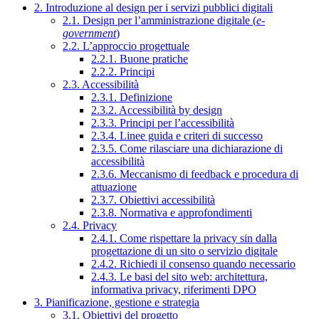
2. Introduzione al design per i servizi pubblici digitali
2.1. Design per l’amministrazione digitale (
e-
government
)
2.2. L’approccio progettuale
2.2.1. Buone pratiche
2.2.2. Principi
2.3. Accessibilità
2.3.1. Definizione
2.3.2. Accessibilità by design
2.3.3. Principi per l’accessibilità
2.3.4. Linee guida e criteri di successo
2.3.5. Come rilasciare una dichiarazione di
accessibilità
2.3.6. Meccanismo di feedback e procedura di
attuazione
2.3.7. Obiettivi accessibilità
2.3.8. Normativa e approfondimenti
2.4. Privacy
2.4.1. Come rispettare la privacy sin dalla
progettazione di un sito o servizio digitale
2.4.2. Richiedi il consenso quando necessario
2.4.3. Le basi del sito web: architettura,
informativa privacy, riferimenti DPO
3. Pianificazione, gestione e strategia
3.1. Obiettivi del progetto