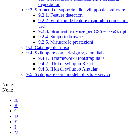
degradation
9.2. Strumenti di supporto allo sviluppo del software
9.2.1. Feature detection
9.2.2. Verificare le feature disponibili con Can I
use
9.2.3. Strumenti e risorse per CSS e JavaScript
9.2.4. Supporto browser
9.2.5. Misurare le prestazioni
9.3. Catalogo del riuso
9.4. Sviluppare con il design system .italia
9.4.1. Il framework Bootstrap Italia
9.4.2. Il kit di sviluppo React
9.4.3. Il kit di sviluppo Angular
9.5. Sviluppare con i modelli di sito e servizi
None
None
A
B
C
D
E
I
M