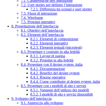
7.1. Caratteristiche dell’interazione
7.2. User stories per definire l’interazione
7.2.1. Differenza tra scenari e user stories
7.3. Flussi di interazione
7.4. Wireframe
7.5. Prototipi interattivi
8. Progettazione dell’interfaccia
8.1. Obiettivi dell’interfaccia
8.2. Elementi dell’interfaccia
8.2.1. Elementi di composizione
8.2.2. Elementi interattivi
8.2.3. Elementi testuali (microtesti)
8.3. Progettare e costruire in alta fedeltà
8.3.1. Layout di pagina
8.3.2. Prototipi in alta fedeltà
8.4. Progettare con il design system .italia
8.4.1. Documentazione
8.4.2. Benefici del design system
8.4.3. Risorse operative
8.4.4. Come contribuire al design system .italia
8.5. Progettare con i modelli di sito e servizi
8.5.1. Vantaggi dell’utilizzo dei modelli
8.5.2. I modelli di sito e servizi disponibili
9. Sviluppo dell’interfaccia
9.1. Approccio allo sviluppo