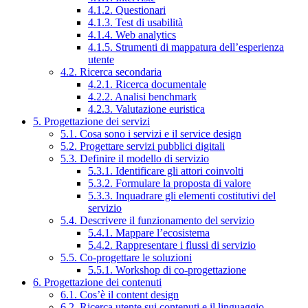
4.1.2. Questionari
4.1.3. Test di usabilità
4.1.4. Web analytics
4.1.5. Strumenti di mappatura dell’esperienza
utente
4.2. Ricerca secondaria
4.2.1. Ricerca documentale
4.2.2. Analisi benchmark
4.2.3. Valutazione euristica
5. Progettazione dei servizi
5.1. Cosa sono i servizi e il service design
5.2. Progettare servizi pubblici digitali
5.3. Definire il modello di servizio
5.3.1. Identificare gli attori coinvolti
5.3.2. Formulare la proposta di valore
5.3.3. Inquadrare gli elementi costitutivi del
servizio
5.4. Descrivere il funzionamento del servizio
5.4.1. Mappare l’ecosistema
5.4.2. Rappresentare i flussi di servizio
5.5. Co-progettare le soluzioni
5.5.1. Workshop di co-progettazione
6. Progettazione dei contenuti
6.1. Cos’è il content design
6.2. Ricerca utente sui contenuti e il linguaggio