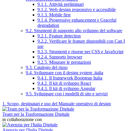
9.1.1. Attività preliminari
9.1.2. Web design responsivo e accessibile
9.1.3. Mobile first
9.1.4. Progressive enhancement e Graceful
degradation
9.2. Strumenti di supporto allo sviluppo del software
9.2.1. Feature detection
9.2.2. Verificare le feature disponibili con Can I
use
9.2.3. Strumenti e risorse per CSS e JavaScript
9.2.4. Supporto browser
9.2.5. Misurare le prestazioni
9.3. Catalogo del riuso
9.4. Sviluppare con il design system .italia
9.4.1. Il framework Bootstrap Italia
9.4.2. Il kit di sviluppo React
9.4.3. Il kit di sviluppo Angular
9.5. Sviluppare con i modelli di sito e servizi
1. Scopo, destinatari e uso del Manuale operativo di design
Team per la Trasformazione Digitale
in collaborazione con
Agenzia per l'Italia Digitale