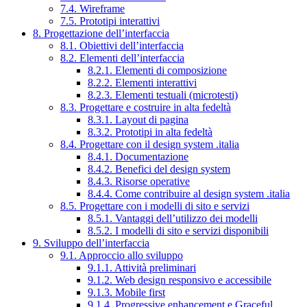
7.4. Wireframe
7.5. Prototipi interattivi
8. Progettazione dell’interfaccia
8.1. Obiettivi dell’interfaccia
8.2. Elementi dell’interfaccia
8.2.1. Elementi di composizione
8.2.2. Elementi interattivi
8.2.3. Elementi testuali (microtesti)
8.3. Progettare e costruire in alta fedeltà
8.3.1. Layout di pagina
8.3.2. Prototipi in alta fedeltà
8.4. Progettare con il design system .italia
8.4.1. Documentazione
8.4.2. Benefici del design system
8.4.3. Risorse operative
8.4.4. Come contribuire al design system .italia
8.5. Progettare con i modelli di sito e servizi
8.5.1. Vantaggi dell’utilizzo dei modelli
8.5.2. I modelli di sito e servizi disponibili
9. Sviluppo dell’interfaccia
9.1. Approccio allo sviluppo
9.1.1. Attività preliminari
9.1.2. Web design responsivo e accessibile
9.1.3. Mobile first
9.1.4. Progressive enhancement e Graceful