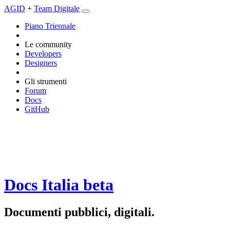
AGID
+
Team Digitale
Piano Triennale
Le community
Developers
Designers
Gli strumenti
Forum
Docs
GitHub
Docs Italia
beta
Documenti pubblici, digitali.