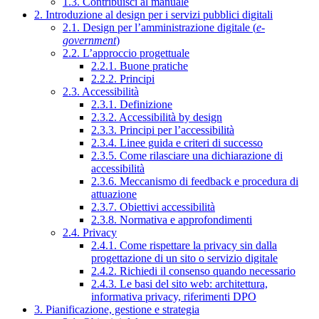
1.3. Contribuisci al manuale
2. Introduzione al design per i servizi pubblici digitali
2.1. Design per l’amministrazione digitale (
e-
government
)
2.2. L’approccio progettuale
2.2.1. Buone pratiche
2.2.2. Principi
2.3. Accessibilità
2.3.1. Definizione
2.3.2. Accessibilità by design
2.3.3. Principi per l’accessibilità
2.3.4. Linee guida e criteri di successo
2.3.5. Come rilasciare una dichiarazione di
accessibilità
2.3.6. Meccanismo di feedback e procedura di
attuazione
2.3.7. Obiettivi accessibilità
2.3.8. Normativa e approfondimenti
2.4. Privacy
2.4.1. Come rispettare la privacy sin dalla
progettazione di un sito o servizio digitale
2.4.2. Richiedi il consenso quando necessario
2.4.3. Le basi del sito web: architettura,
informativa privacy, riferimenti DPO
3. Pianificazione, gestione e strategia