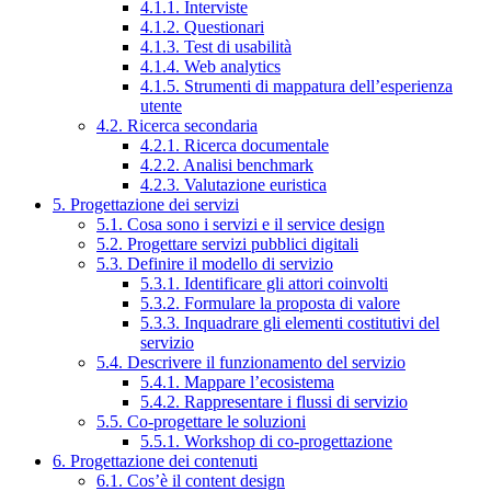
4.1.1. Interviste
4.1.2. Questionari
4.1.3. Test di usabilità
4.1.4. Web analytics
4.1.5. Strumenti di mappatura dell’esperienza
utente
4.2. Ricerca secondaria
4.2.1. Ricerca documentale
4.2.2. Analisi benchmark
4.2.3. Valutazione euristica
5. Progettazione dei servizi
5.1. Cosa sono i servizi e il service design
5.2. Progettare servizi pubblici digitali
5.3. Definire il modello di servizio
5.3.1. Identificare gli attori coinvolti
5.3.2. Formulare la proposta di valore
5.3.3. Inquadrare gli elementi costitutivi del
servizio
5.4. Descrivere il funzionamento del servizio
5.4.1. Mappare l’ecosistema
5.4.2. Rappresentare i flussi di servizio
5.5. Co-progettare le soluzioni
5.5.1. Workshop di co-progettazione
6. Progettazione dei contenuti
6.1. Cos’è il content design