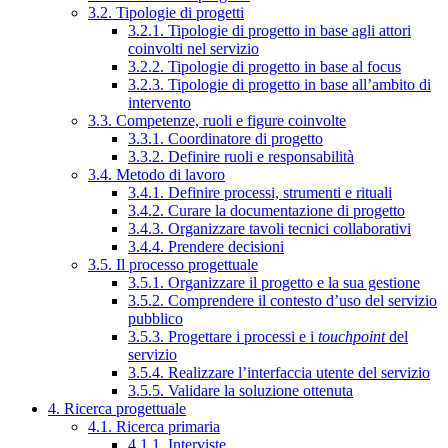
3.2. Tipologie di progetti
3.2.1. Tipologie di progetto in base agli attori
coinvolti nel servizio
3.2.2. Tipologie di progetto in base al focus
3.2.3. Tipologie di progetto in base all’ambito di
intervento
3.3. Competenze, ruoli e figure coinvolte
3.3.1. Coordinatore di progetto
3.3.2. Definire ruoli e responsabilità
3.4. Metodo di lavoro
3.4.1. Definire processi, strumenti e rituali
3.4.2. Curare la documentazione di progetto
3.4.3. Organizzare tavoli tecnici collaborativi
3.4.4. Prendere decisioni
3.5. Il processo progettuale
3.5.1. Organizzare il progetto e la sua gestione
3.5.2. Comprendere il contesto d’uso del servizio
pubblico
3.5.3. Progettare i processi e i
touchpoint
del
servizio
3.5.4. Realizzare l’interfaccia utente del servizio
3.5.5. Validare la soluzione ottenuta
4. Ricerca progettuale
4.1. Ricerca primaria
4.1.1. Interviste