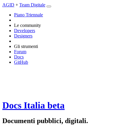
AGID
+
Team Digitale
Piano Triennale
Le community
Developers
Designers
Gli strumenti
Forum
Docs
GitHub
Docs Italia
beta
Documenti pubblici, digitali.