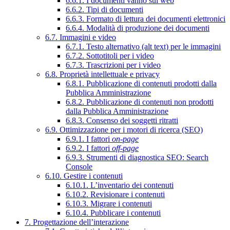
6.6.1. I documenti vanno sul web
6.6.2. Tipi di documenti
6.6.3. Formato di lettura dei documenti elettronici
6.6.4. Modalità di produzione dei documenti
6.7. Immagini e video
6.7.1. Testo alternativo (alt text) per le immagini
6.7.2. Sottotitoli per i video
6.7.3. Trascrizioni per i video
6.8. Proprietà intellettuale e privacy
6.8.1. Pubblicazione di contenuti prodotti dalla
Pubblica Amministrazione
6.8.2. Pubblicazione di contenuti non prodotti
dalla Pubblica Amministrazione
6.8.3. Consenso dei soggetti ritratti
6.9. Ottimizzazione per i motori di ricerca (SEO)
6.9.1. I fattori
on-page
6.9.2. I fattori
off-page
6.9.3. Strumenti di diagnostica SEO: Search
Console
6.10. Gestire i contenuti
6.10.1. L’inventario dei contenuti
6.10.2. Revisionare i contenuti
6.10.3. Migrare i contenuti
6.10.4. Pubblicare i contenuti
7. Progettazione dell’interazione