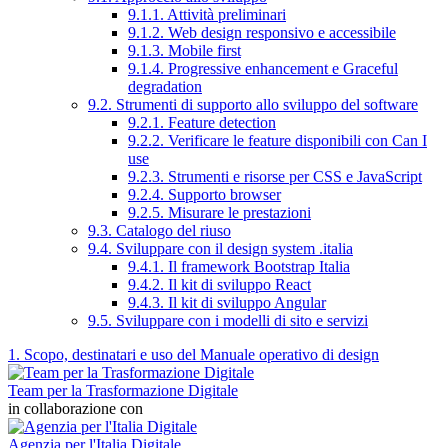
9.1.1. Attività preliminari
9.1.2. Web design responsivo e accessibile
9.1.3. Mobile first
9.1.4. Progressive enhancement e Graceful
degradation
9.2. Strumenti di supporto allo sviluppo del software
9.2.1. Feature detection
9.2.2. Verificare le feature disponibili con Can I
use
9.2.3. Strumenti e risorse per CSS e JavaScript
9.2.4. Supporto browser
9.2.5. Misurare le prestazioni
9.3. Catalogo del riuso
9.4. Sviluppare con il design system .italia
9.4.1. Il framework Bootstrap Italia
9.4.2. Il kit di sviluppo React
9.4.3. Il kit di sviluppo Angular
9.5. Sviluppare con i modelli di sito e servizi
1. Scopo, destinatari e uso del Manuale operativo di design
Team per la Trasformazione Digitale
in collaborazione con
Agenzia per l'Italia Digitale