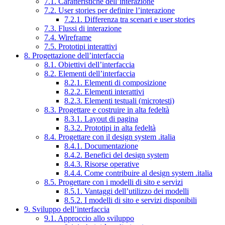
7.1. Caratteristiche dell’interazione
7.2. User stories per definire l’interazione
7.2.1. Differenza tra scenari e user stories
7.3. Flussi di interazione
7.4. Wireframe
7.5. Prototipi interattivi
8. Progettazione dell’interfaccia
8.1. Obiettivi dell’interfaccia
8.2. Elementi dell’interfaccia
8.2.1. Elementi di composizione
8.2.2. Elementi interattivi
8.2.3. Elementi testuali (microtesti)
8.3. Progettare e costruire in alta fedeltà
8.3.1. Layout di pagina
8.3.2. Prototipi in alta fedeltà
8.4. Progettare con il design system .italia
8.4.1. Documentazione
8.4.2. Benefici del design system
8.4.3. Risorse operative
8.4.4. Come contribuire al design system .italia
8.5. Progettare con i modelli di sito e servizi
8.5.1. Vantaggi dell’utilizzo dei modelli
8.5.2. I modelli di sito e servizi disponibili
9. Sviluppo dell’interfaccia
9.1. Approccio allo sviluppo