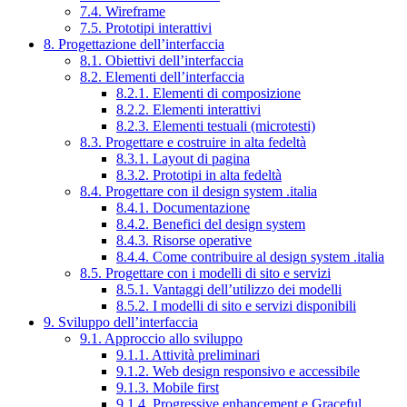
7.4. Wireframe
7.5. Prototipi interattivi
8. Progettazione dell’interfaccia
8.1. Obiettivi dell’interfaccia
8.2. Elementi dell’interfaccia
8.2.1. Elementi di composizione
8.2.2. Elementi interattivi
8.2.3. Elementi testuali (microtesti)
8.3. Progettare e costruire in alta fedeltà
8.3.1. Layout di pagina
8.3.2. Prototipi in alta fedeltà
8.4. Progettare con il design system .italia
8.4.1. Documentazione
8.4.2. Benefici del design system
8.4.3. Risorse operative
8.4.4. Come contribuire al design system .italia
8.5. Progettare con i modelli di sito e servizi
8.5.1. Vantaggi dell’utilizzo dei modelli
8.5.2. I modelli di sito e servizi disponibili
9. Sviluppo dell’interfaccia
9.1. Approccio allo sviluppo
9.1.1. Attività preliminari
9.1.2. Web design responsivo e accessibile
9.1.3. Mobile first
9.1.4. Progressive enhancement e Graceful