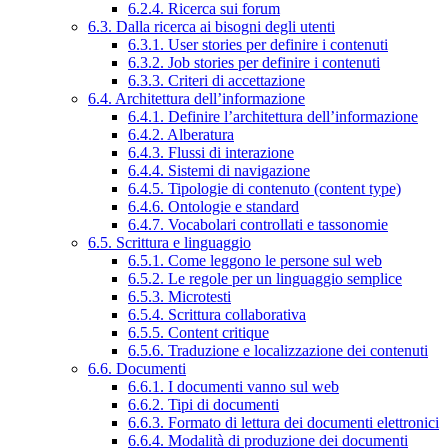
6.2.4. Ricerca sui forum
6.3. Dalla ricerca ai bisogni degli utenti
6.3.1. User stories per definire i contenuti
6.3.2. Job stories per definire i contenuti
6.3.3. Criteri di accettazione
6.4. Architettura dell’informazione
6.4.1. Definire l’architettura dell’informazione
6.4.2. Alberatura
6.4.3. Flussi di interazione
6.4.4. Sistemi di navigazione
6.4.5. Tipologie di contenuto (content type)
6.4.6. Ontologie e standard
6.4.7. Vocabolari controllati e tassonomie
6.5. Scrittura e linguaggio
6.5.1. Come leggono le persone sul web
6.5.2. Le regole per un linguaggio semplice
6.5.3. Microtesti
6.5.4. Scrittura collaborativa
6.5.5. Content critique
6.5.6. Traduzione e localizzazione dei contenuti
6.6. Documenti
6.6.1. I documenti vanno sul web
6.6.2. Tipi di documenti
6.6.3. Formato di lettura dei documenti elettronici
6.6.4. Modalità di produzione dei documenti