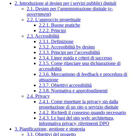
2. Introduzione al design per i servizi pubblici digitali
2.1. Design per l’amministrazione digitale (
e-
government
)
2.2. L’approccio progettuale
2.2.1. Buone pratiche
2.2.2. Principi
2.3. Accessibilità
2.3.1. Definizione
2.3.2. Accessibilità by design
2.3.3. Principi per l’accessibilità
2.3.4. Linee guida e criteri di successo
2.3.5. Come rilasciare una dichiarazione di
accessibilità
2.3.6. Meccanismo di feedback e procedura di
attuazione
2.3.7. Obiettivi accessibilità
2.3.8. Normativa e approfondimenti
2.4. Privacy
2.4.1. Come rispettare la privacy sin dalla
progettazione di un sito o servizio digitale
2.4.2. Richiedi il consenso quando necessario
2.4.3. Le basi del sito web: architettura,
informativa privacy, riferimenti DPO
3. Pianificazione, gestione e strategia
3.1. Obiettivi del progetto