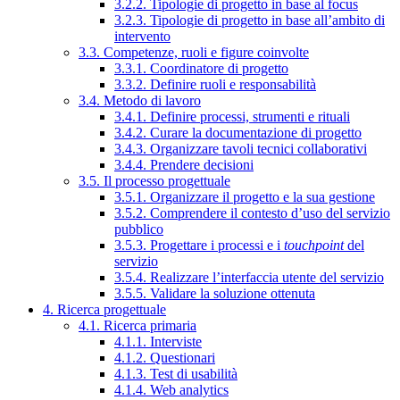
3.2.2. Tipologie di progetto in base al focus
3.2.3. Tipologie di progetto in base all’ambito di
intervento
3.3. Competenze, ruoli e figure coinvolte
3.3.1. Coordinatore di progetto
3.3.2. Definire ruoli e responsabilità
3.4. Metodo di lavoro
3.4.1. Definire processi, strumenti e rituali
3.4.2. Curare la documentazione di progetto
3.4.3. Organizzare tavoli tecnici collaborativi
3.4.4. Prendere decisioni
3.5. Il processo progettuale
3.5.1. Organizzare il progetto e la sua gestione
3.5.2. Comprendere il contesto d’uso del servizio
pubblico
3.5.3. Progettare i processi e i
touchpoint
del
servizio
3.5.4. Realizzare l’interfaccia utente del servizio
3.5.5. Validare la soluzione ottenuta
4. Ricerca progettuale
4.1. Ricerca primaria
4.1.1. Interviste
4.1.2. Questionari
4.1.3. Test di usabilità
4.1.4. Web analytics