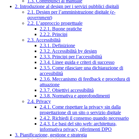
1.3. Contribuisci al manuale
2. Introduzione al design per i servizi pubblici digitali
2.1. Design per l’amministrazione digitale (
e-
government
)
2.2. L’approccio progettuale
2.2.1. Buone pratiche
2.2.2. Principi
2.3. Accessibilità
2.3.1. Definizione
2.3.2. Accessibilità by design
2.3.3. Principi per l’accessibilità
2.3.4. Linee guida e criteri di successo
2.3.5. Come rilasciare una dichiarazione di
accessibilità
2.3.6. Meccanismo di feedback e procedura di
attuazione
2.3.7. Obiettivi accessibilità
2.3.8. Normativa e approfondimenti
2.4. Privacy
2.4.1. Come rispettare la privacy sin dalla
progettazione di un sito o servizio digitale
2.4.2. Richiedi il consenso quando necessario
2.4.3. Le basi del sito web: architettura,
informativa privacy, riferimenti DPO
3. Pianificazione, gestione e strategia