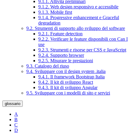
9.1.1. Attività preliminari
9.1.2. Web design responsivo e accessibile
9.1.3. Mobile first
9.1.4. Progressive enhancement e Graceful
degradation
9.2. Strumenti di supporto allo sviluppo del software
9.2.1. Feature detection
9.2.2. Verificare le feature disponibili con Can I
use
9.2.3. Strumenti e risorse per CSS e JavaScript
9.2.4. Supporto browser
9.2.5. Misurare le prestazioni
9.3. Catalogo del riuso
9.4. Sviluppare con il design system .italia
9.4.1. Il framework Bootstrap Italia
9.4.2. Il kit di sviluppo React
9.4.3. Il kit di sviluppo Angular
9.5. Sviluppare con i modelli di sito e servizi
glossario
A
B
C
D