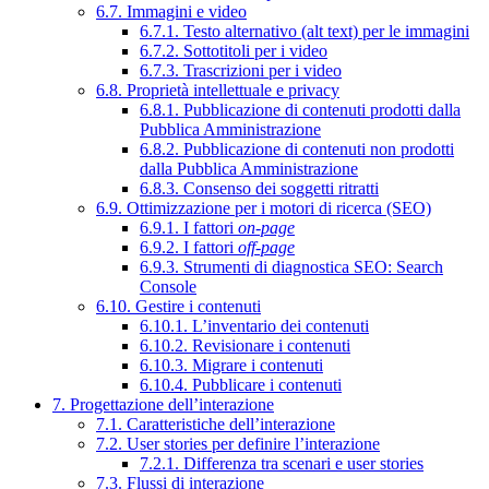
6.7. Immagini e video
6.7.1. Testo alternativo (alt text) per le immagini
6.7.2. Sottotitoli per i video
6.7.3. Trascrizioni per i video
6.8. Proprietà intellettuale e privacy
6.8.1. Pubblicazione di contenuti prodotti dalla
Pubblica Amministrazione
6.8.2. Pubblicazione di contenuti non prodotti
dalla Pubblica Amministrazione
6.8.3. Consenso dei soggetti ritratti
6.9. Ottimizzazione per i motori di ricerca (SEO)
6.9.1. I fattori
on-page
6.9.2. I fattori
off-page
6.9.3. Strumenti di diagnostica SEO: Search
Console
6.10. Gestire i contenuti
6.10.1. L’inventario dei contenuti
6.10.2. Revisionare i contenuti
6.10.3. Migrare i contenuti
6.10.4. Pubblicare i contenuti
7. Progettazione dell’interazione
7.1. Caratteristiche dell’interazione
7.2. User stories per definire l’interazione
7.2.1. Differenza tra scenari e user stories
7.3. Flussi di interazione