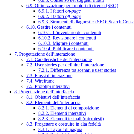
6.8.3. Consenso dei soggetti ritratti
6.9. Ottimizzazione per i motori di ricerca (SEO)
6.9.1. I fattori
on-page
6.9.2. I fattori
off-page
6.9.3. Strumenti di diagnostica SEO: Search Cons
6.10. Gestire i contenuti
6.10.1. L’inventario dei contenuti
6.10.2. Revisionare i contenuti
6.10.3. Migrare i contenuti
6.10.4. Pubblicare i contenuti
7. Progettazione dell’interazione
7.1. Caratteristiche dell’interazione
7.2. User stories per definire l’interazione
7.2.1. Differenza tra scenari e user stories
7.3. Flussi di interazione
7.4. Wireframe
7.5. Prototipi interattivi
8. Progettazione dell’interfaccia
8.1. Obiettivi dell’interfaccia
8.2. Elementi dell’interfaccia
8.2.1. Elementi di composizione
8.2.2. Elementi interattivi
8.2.3. Elementi testuali (microtesti)
8.3. Progettare e costruire in alta fedeltà
8.3.1. Layout di pagina