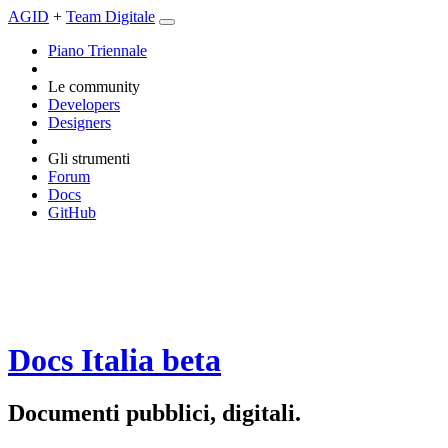
AGID
+
Team Digitale
Piano Triennale
Le community
Developers
Designers
Gli strumenti
Forum
Docs
GitHub
Docs Italia
beta
Documenti pubblici, digitali.