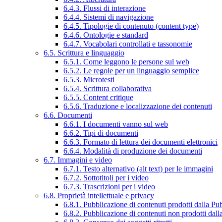
6.4.3. Flussi di interazione
6.4.4. Sistemi di navigazione
6.4.5. Tipologie di contenuto (content type)
6.4.6. Ontologie e standard
6.4.7. Vocabolari controllati e tassonomie
6.5. Scrittura e linguaggio
6.5.1. Come leggono le persone sul web
6.5.2. Le regole per un linguaggio semplice
6.5.3. Microtesti
6.5.4. Scrittura collaborativa
6.5.5. Content critique
6.5.6. Traduzione e localizzazione dei contenuti
6.6. Documenti
6.6.1. I documenti vanno sul web
6.6.2. Tipi di documenti
6.6.3. Formato di lettura dei documenti elettronici
6.6.4. Modalità di produzione dei documenti
6.7. Immagini e video
6.7.1. Testo alternativo (alt text) per le immagini
6.7.2. Sottotitoli per i video
6.7.3. Trascrizioni per i video
6.8. Proprietà intellettuale e privacy
6.8.1. Pubblicazione di contenuti prodotti dalla P
6.8.2. Pubblicazione di contenuti non prodotti dal