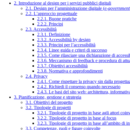
2. Introduzione al design per i servizi pubblici digitali
2.1. Design per l’amministrazione digitale (
e-government
2.2. L’approccio progettuale
2.2.1. Buone pratiche
2.2.2. Principi
2.3. Accessibilità
2.3.1. Definizione
2.3.2. Accessibilità by design
2.3.3. Principi per l’accessibilità
2.3.4. Linee guida e criteri di successo
2.3.5. Come rilasciare una dichiarazione di accessib
2.3.6. Meccanismo di feedback e procedura di attu
2.3.7. Obiettivi accessibilità
2.3.8. Normativa e approfondimenti
2.4. Privacy
2.4.1. Come rispettare la privacy sin dalla progettaz
2.4.2. Richiedi il consenso quando necessario
2.4.3. Le basi del sito web: architettura, informati
3. Pianificazione, gestione e strategia
3.1. Obiettivi del progetto
3.2. Tipologie di progetti
3.2.1. Tipologie di progetto in base agli attori coinv
3.2.2. Tipologie di progetto in base al focus
3.2.3. Tipologie di progetto in base all’ambito di i
3.3. Competenze, ruoli e figure coinvolte