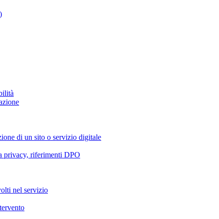
)
ilità
azione
ione di un sito o servizio digitale
va privacy, riferimenti DPO
olti nel servizio
ntervento