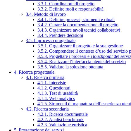
3.3.1. Coordinatore di progetto
3.3.2. Definire ruoli e responsabilità
3.4. Metodo di lavoro
3.4.1. Definire processi, strumenti e rituali
3.4.2. Curare la documentazione di progetto
3.4.3. Organizzare tavoli tecnici collaborativi
3.4.4. Prendere decisioni
3.5. Il processo progettuale
3.5.1. Organizzare il progetto e la sua gestione
3.5.2. Comprendere il contesto d’uso del servizio 
3.5.3. Progettare i processi e i
touchpoint
del servi
3.5.4. Realizzare l’interfaccia utente del servizio
3.5.5. Validare la soluzione ottenuta
4. Ricerca progettuale
4.1. Ricerca primaria
4.1.1. Interviste
4.1.2. Questionari
4.1.3. Test di usabilità
4.1.4. Web analytics
4.1.5. Strumenti di mappatura dell’esperienza uten
4.2. Ricerca secondaria
4.2.1. Ricerca documentale
4.2.2. Analisi benchmark
4.2.3. Valutazione euristica
5. Progettazione dei servizi