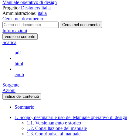
Manuale operativo di design
Progetto:
Designers Italia
Amministrazione:
italia
Cerca nel documento
Cerca nel documento
Informazioni
versione-corrente
Scarica
pdf
html
epub
Sorgente
Azioni
indice dei contenuti
Sommario
1. Scopo, destinatari e uso del Manuale operativo di design
1.1. Versionamento e storico
1.2. Consultazione del manuale
1.3. Contribuisci al manuale