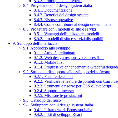
8.3.2. Prototipi in alta fedeltà
8.4. Progettare con il design system .italia
8.4.1. Documentazione
8.4.2. Benefici del design system
8.4.3. Risorse operative
8.4.4. Come contribuire al design system .italia
8.5. Progettare con i modelli di sito e servizi
8.5.1. Vantaggi dell’utilizzo dei modelli
8.5.2. I modelli di sito e servizi disponibili
9. Sviluppo dell’interfaccia
9.1. Approccio allo sviluppo
9.1.1. Attività preliminari
9.1.2. Web design responsivo e accessibile
9.1.3. Mobile first
9.1.4. Progressive enhancement e Graceful degrad
9.2. Strumenti di supporto allo sviluppo del software
9.2.1. Feature detection
9.2.2. Verificare le feature disponibili con Can I us
9.2.3. Strumenti e risorse per CSS e JavaScript
9.2.4. Supporto browser
9.2.5. Misurare le prestazioni
9.3. Catalogo del riuso
9.4. Sviluppare con il design system .italia
9.4.1. Il framework Bootstrap Italia
9.4.2. Il kit di sviluppo React