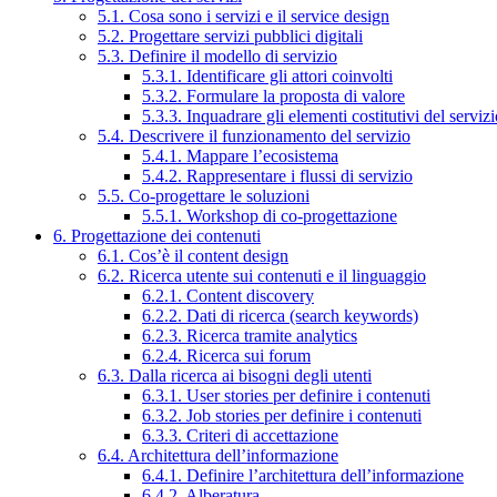
5.1. Cosa sono i servizi e il service design
5.2. Progettare servizi pubblici digitali
5.3. Definire il modello di servizio
5.3.1. Identificare gli attori coinvolti
5.3.2. Formulare la proposta di valore
5.3.3. Inquadrare gli elementi costitutivi del serviz
5.4. Descrivere il funzionamento del servizio
5.4.1. Mappare l’ecosistema
5.4.2. Rappresentare i flussi di servizio
5.5. Co-progettare le soluzioni
5.5.1. Workshop di co-progettazione
6. Progettazione dei contenuti
6.1. Cos’è il content design
6.2. Ricerca utente sui contenuti e il linguaggio
6.2.1. Content discovery
6.2.2. Dati di ricerca (search keywords)
6.2.3. Ricerca tramite analytics
6.2.4. Ricerca sui forum
6.3. Dalla ricerca ai bisogni degli utenti
6.3.1. User stories per definire i contenuti
6.3.2. Job stories per definire i contenuti
6.3.3. Criteri di accettazione
6.4. Architettura dell’informazione
6.4.1. Definire l’architettura dell’informazione
6.4.2. Alberatura