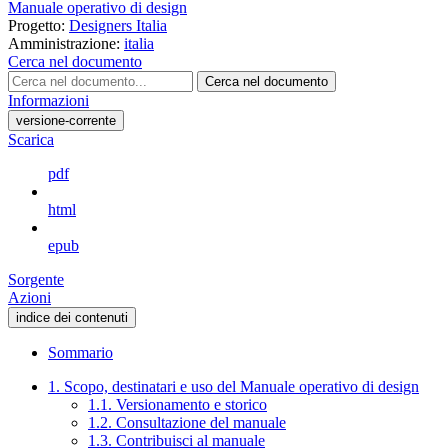
Manuale operativo di design
Progetto:
Designers Italia
Amministrazione:
italia
Cerca nel documento
Cerca nel documento
Informazioni
versione-corrente
Scarica
pdf
html
epub
Sorgente
Azioni
indice dei contenuti
Sommario
1. Scopo, destinatari e uso del Manuale operativo di design
1.1. Versionamento e storico
1.2. Consultazione del manuale
1.3. Contribuisci al manuale