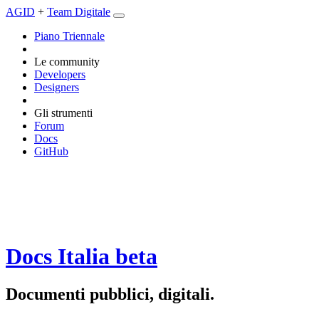
AGID
+
Team Digitale
Piano Triennale
Le community
Developers
Designers
Gli strumenti
Forum
Docs
GitHub
Docs Italia
beta
Documenti pubblici, digitali.