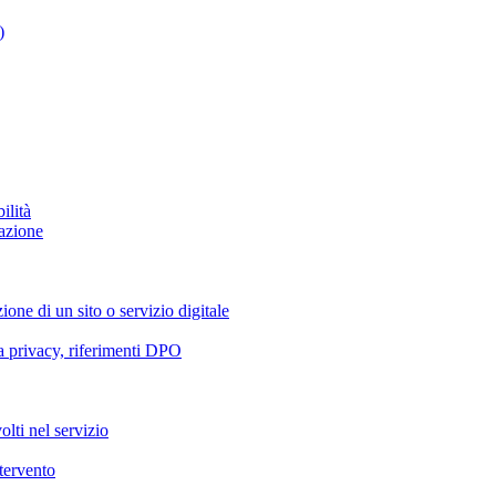
)
ilità
azione
ione di un sito o servizio digitale
va privacy, riferimenti DPO
olti nel servizio
ntervento