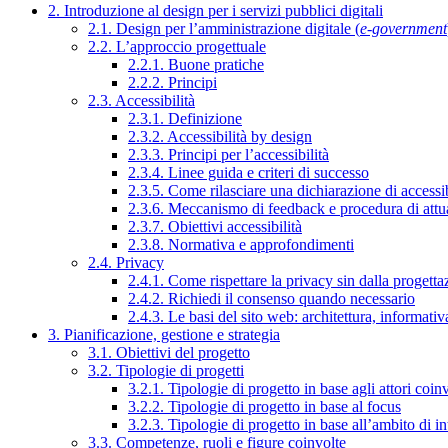
2. Introduzione al design per i servizi pubblici digitali
2.1. Design per l’amministrazione digitale (
e-government
2.2. L’approccio progettuale
2.2.1. Buone pratiche
2.2.2. Principi
2.3. Accessibilità
2.3.1. Definizione
2.3.2. Accessibilità by design
2.3.3. Principi per l’accessibilità
2.3.4. Linee guida e criteri di successo
2.3.5. Come rilasciare una dichiarazione di accessib
2.3.6. Meccanismo di feedback e procedura di attu
2.3.7. Obiettivi accessibilità
2.3.8. Normativa e approfondimenti
2.4. Privacy
2.4.1. Come rispettare la privacy sin dalla progettaz
2.4.2. Richiedi il consenso quando necessario
2.4.3. Le basi del sito web: architettura, informati
3. Pianificazione, gestione e strategia
3.1. Obiettivi del progetto
3.2. Tipologie di progetti
3.2.1. Tipologie di progetto in base agli attori coinv
3.2.2. Tipologie di progetto in base al focus
3.2.3. Tipologie di progetto in base all’ambito di i
3.3. Competenze, ruoli e figure coinvolte