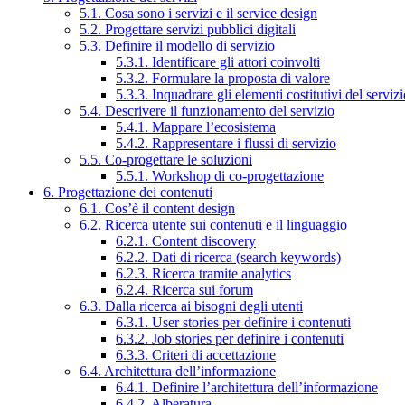
5.1. Cosa sono i servizi e il service design
5.2. Progettare servizi pubblici digitali
5.3. Definire il modello di servizio
5.3.1. Identificare gli attori coinvolti
5.3.2. Formulare la proposta di valore
5.3.3. Inquadrare gli elementi costitutivi del serviz
5.4. Descrivere il funzionamento del servizio
5.4.1. Mappare l’ecosistema
5.4.2. Rappresentare i flussi di servizio
5.5. Co-progettare le soluzioni
5.5.1. Workshop di co-progettazione
6. Progettazione dei contenuti
6.1. Cos’è il content design
6.2. Ricerca utente sui contenuti e il linguaggio
6.2.1. Content discovery
6.2.2. Dati di ricerca (search keywords)
6.2.3. Ricerca tramite analytics
6.2.4. Ricerca sui forum
6.3. Dalla ricerca ai bisogni degli utenti
6.3.1. User stories per definire i contenuti
6.3.2. Job stories per definire i contenuti
6.3.3. Criteri di accettazione
6.4. Architettura dell’informazione
6.4.1. Definire l’architettura dell’informazione
6.4.2. Alberatura