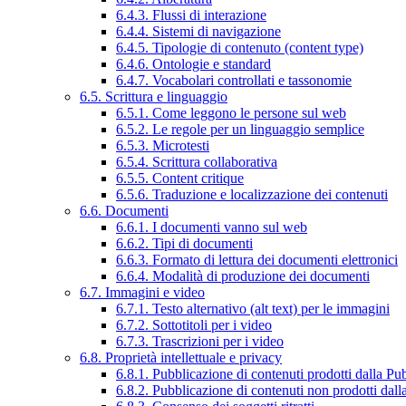
6.4.3. Flussi di interazione
6.4.4. Sistemi di navigazione
6.4.5. Tipologie di contenuto (content type)
6.4.6. Ontologie e standard
6.4.7. Vocabolari controllati e tassonomie
6.5. Scrittura e linguaggio
6.5.1. Come leggono le persone sul web
6.5.2. Le regole per un linguaggio semplice
6.5.3. Microtesti
6.5.4. Scrittura collaborativa
6.5.5. Content critique
6.5.6. Traduzione e localizzazione dei contenuti
6.6. Documenti
6.6.1. I documenti vanno sul web
6.6.2. Tipi di documenti
6.6.3. Formato di lettura dei documenti elettronici
6.6.4. Modalità di produzione dei documenti
6.7. Immagini e video
6.7.1. Testo alternativo (alt text) per le immagini
6.7.2. Sottotitoli per i video
6.7.3. Trascrizioni per i video
6.8. Proprietà intellettuale e privacy
6.8.1. Pubblicazione di contenuti prodotti dalla P
6.8.2. Pubblicazione di contenuti non prodotti dal