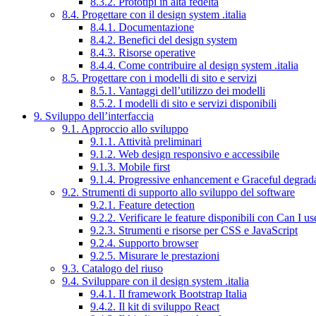
8.3.2. Prototipi in alta fedeltà
8.4. Progettare con il design system .italia
8.4.1. Documentazione
8.4.2. Benefici del design system
8.4.3. Risorse operative
8.4.4. Come contribuire al design system .italia
8.5. Progettare con i modelli di sito e servizi
8.5.1. Vantaggi dell’utilizzo dei modelli
8.5.2. I modelli di sito e servizi disponibili
9. Sviluppo dell’interfaccia
9.1. Approccio allo sviluppo
9.1.1. Attività preliminari
9.1.2. Web design responsivo e accessibile
9.1.3. Mobile first
9.1.4. Progressive enhancement e Graceful degrad
9.2. Strumenti di supporto allo sviluppo del software
9.2.1. Feature detection
9.2.2. Verificare le feature disponibili con Can I us
9.2.3. Strumenti e risorse per CSS e JavaScript
9.2.4. Supporto browser
9.2.5. Misurare le prestazioni
9.3. Catalogo del riuso
9.4. Sviluppare con il design system .italia
9.4.1. Il framework Bootstrap Italia
9.4.2. Il kit di sviluppo React