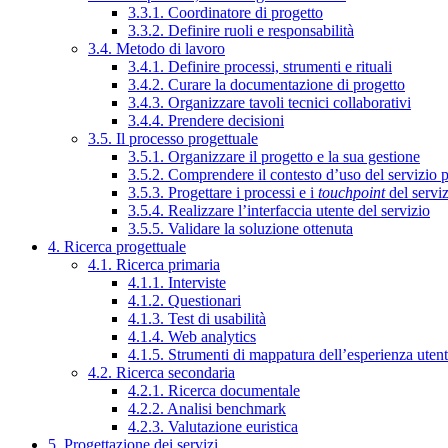
3.3.1. Coordinatore di progetto
3.3.2. Definire ruoli e responsabilità
3.4. Metodo di lavoro
3.4.1. Definire processi, strumenti e rituali
3.4.2. Curare la documentazione di progetto
3.4.3. Organizzare tavoli tecnici collaborativi
3.4.4. Prendere decisioni
3.5. Il processo progettuale
3.5.1. Organizzare il progetto e la sua gestione
3.5.2. Comprendere il contesto d’uso del servizio 
3.5.3. Progettare i processi e i
touchpoint
del servi
3.5.4. Realizzare l’interfaccia utente del servizio
3.5.5. Validare la soluzione ottenuta
4. Ricerca progettuale
4.1. Ricerca primaria
4.1.1. Interviste
4.1.2. Questionari
4.1.3. Test di usabilità
4.1.4. Web analytics
4.1.5. Strumenti di mappatura dell’esperienza uten
4.2. Ricerca secondaria
4.2.1. Ricerca documentale
4.2.2. Analisi benchmark
4.2.3. Valutazione euristica
5. Progettazione dei servizi