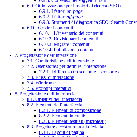
6.8.3. Consenso dei soggetti ritratti
6.9. Ottimizzazione per i motori di ricerca (SEO)
6.9.1. I fattori
on-page
6.9.2. I fattori
off-page
6.9.3. Strumenti di diagnostica SEO: Search Cons
6.10. Gestire i contenuti
6.10.1. L’inventario dei contenuti
6.10.2. Revisionare i contenuti
6.10.3. Migrare i contenuti
6.10.4. Pubblicare i contenuti
7. Progettazione dell’interazione
7.1. Caratteristiche dell’interazione
7.2. User stories per definire l’interazione
7.2.1. Differenza tra scenari e user stories
7.3. Flussi di interazione
7.4. Wireframe
7.5. Prototipi interattivi
8. Progettazione dell’interfaccia
8.1. Obiettivi dell’interfaccia
8.2. Elementi dell’interfaccia
8.2.1. Elementi di composizione
8.2.2. Elementi interattivi
8.2.3. Elementi testuali (microtesti)
8.3. Progettare e costruire in alta fedeltà
8.3.1. Layout di pagina