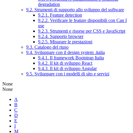
degradation
9.2. Strumenti di supporto allo sviluppo del software
9.2.1. Feature detection
9.2.2. Verificare le feature disponibili con Can I
use
9.2.3. Strumenti e risorse per CSS e JavaScript
9.2.4. Supporto browser
9.2.5. Misurare le prestazioni
9.3. Catalogo del riuso
9.4. Sviluppare con il design system .italia
9.4.1. Il framework Bootstrap Italia
9.4.2. Il kit di sviluppo React
9.4.3. Il kit di sviluppo Angular
9.5. Sviluppare con i modelli di sito e servizi
None
None
A
B
C
D
E
I
M