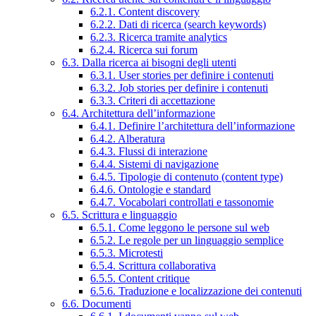
6.2.1. Content discovery
6.2.2. Dati di ricerca (search keywords)
6.2.3. Ricerca tramite analytics
6.2.4. Ricerca sui forum
6.3. Dalla ricerca ai bisogni degli utenti
6.3.1. User stories per definire i contenuti
6.3.2. Job stories per definire i contenuti
6.3.3. Criteri di accettazione
6.4. Architettura dell’informazione
6.4.1. Definire l’architettura dell’informazione
6.4.2. Alberatura
6.4.3. Flussi di interazione
6.4.4. Sistemi di navigazione
6.4.5. Tipologie di contenuto (content type)
6.4.6. Ontologie e standard
6.4.7. Vocabolari controllati e tassonomie
6.5. Scrittura e linguaggio
6.5.1. Come leggono le persone sul web
6.5.2. Le regole per un linguaggio semplice
6.5.3. Microtesti
6.5.4. Scrittura collaborativa
6.5.5. Content critique
6.5.6. Traduzione e localizzazione dei contenuti
6.6. Documenti