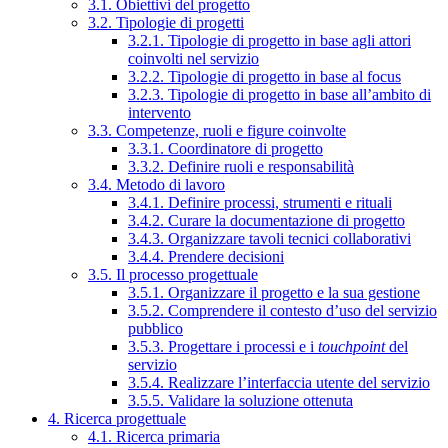
3.1. Obiettivi del progetto
3.2. Tipologie di progetti
3.2.1. Tipologie di progetto in base agli attori
coinvolti nel servizio
3.2.2. Tipologie di progetto in base al focus
3.2.3. Tipologie di progetto in base all’ambito di
intervento
3.3. Competenze, ruoli e figure coinvolte
3.3.1. Coordinatore di progetto
3.3.2. Definire ruoli e responsabilità
3.4. Metodo di lavoro
3.4.1. Definire processi, strumenti e rituali
3.4.2. Curare la documentazione di progetto
3.4.3. Organizzare tavoli tecnici collaborativi
3.4.4. Prendere decisioni
3.5. Il processo progettuale
3.5.1. Organizzare il progetto e la sua gestione
3.5.2. Comprendere il contesto d’uso del servizio
pubblico
3.5.3. Progettare i processi e i
touchpoint
del
servizio
3.5.4. Realizzare l’interfaccia utente del servizio
3.5.5. Validare la soluzione ottenuta
4. Ricerca progettuale
4.1. Ricerca primaria