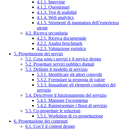
4.1.1. Interviste
4.1.2. Questionari
4.1.3. Test di usabilità
4.1.4. Web analytics
4.1.5. Strumenti di mappatura dell’esperienza
utente
4.2. Ricerca secondaria
4.2.1. Ricerca documentale
4.2.2. Analisi benchmark
4.2.3. Valutazione euristica
5. Progettazione dei servizi
5.1. Cosa sono i servizi e il service design
5.2. Progettare servizi pubblici digitali
5.3. Definire il modello di servizio
5.3.1. Identificare gli attori coinvolti
5.3.2. Formulare la proposta di valore
5.3.3. Inquadrare gli elementi costitutivi del
servizio
5.4. Descrivere il funzionamento del servizio
5.4.1. Mappare l’ecosistema
5.4.2. Rappresentare i flussi di servizio
5.5. Co-progettare le soluzioni
5.5.1. Workshop di co-progettazione
6. Progettazione dei contenuti
6.1. Cos’è il content design