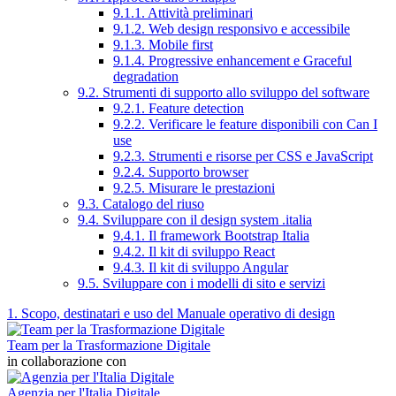
9.1.1. Attività preliminari
9.1.2. Web design responsivo e accessibile
9.1.3. Mobile first
9.1.4. Progressive enhancement e Graceful
degradation
9.2. Strumenti di supporto allo sviluppo del software
9.2.1. Feature detection
9.2.2. Verificare le feature disponibili con Can I
use
9.2.3. Strumenti e risorse per CSS e JavaScript
9.2.4. Supporto browser
9.2.5. Misurare le prestazioni
9.3. Catalogo del riuso
9.4. Sviluppare con il design system .italia
9.4.1. Il framework Bootstrap Italia
9.4.2. Il kit di sviluppo React
9.4.3. Il kit di sviluppo Angular
9.5. Sviluppare con i modelli di sito e servizi
1. Scopo, destinatari e uso del Manuale operativo di design
Team per la Trasformazione Digitale
in collaborazione con
Agenzia per l'Italia Digitale