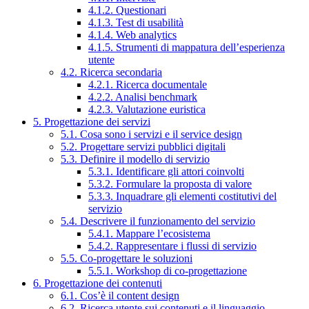
4.1.2. Questionari
4.1.3. Test di usabilità
4.1.4. Web analytics
4.1.5. Strumenti di mappatura dell’esperienza
utente
4.2. Ricerca secondaria
4.2.1. Ricerca documentale
4.2.2. Analisi benchmark
4.2.3. Valutazione euristica
5. Progettazione dei servizi
5.1. Cosa sono i servizi e il service design
5.2. Progettare servizi pubblici digitali
5.3. Definire il modello di servizio
5.3.1. Identificare gli attori coinvolti
5.3.2. Formulare la proposta di valore
5.3.3. Inquadrare gli elementi costitutivi del
servizio
5.4. Descrivere il funzionamento del servizio
5.4.1. Mappare l’ecosistema
5.4.2. Rappresentare i flussi di servizio
5.5. Co-progettare le soluzioni
5.5.1. Workshop di co-progettazione
6. Progettazione dei contenuti
6.1. Cos’è il content design
6.2. Ricerca utente sui contenuti e il linguaggio