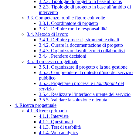
3.2.2. Tipologie di progetto in base al focus
3.2.3. Tipologie di progetto in base all’ambito di
intervento
3.3. Competenze, ruoli e figure coinvolte
3.3.1. Coordinatore di progetto
3.3.2. Definire ruoli e responsabilità
3.4. Metodo di lavoro
3.4.1. Definire processi, strumenti e rituali
3.4.2. Curare la documentazione di progetto
3.4.3. Organizzare tavoli tecnici collaborativi
3.4.4. Prendere decisioni
3.5. Il processo progettuale
3.5.1. Organizzare il progetto e la sua gestione
3.5.2. Comprendere il contesto d’uso del servizio
pubblico
3.5.3. Progettare i processi e i
touchpoint
del
servizio
3.5.4. Realizzare l’interfaccia utente del servizio
3.5.5. Validare la soluzione ottenuta
4. Ricerca progettuale
4.1. Ricerca primaria
4.1.1. Interviste
4.1.2. Questionari
4.1.3. Test di usabilità
4.1.4. Web analytics