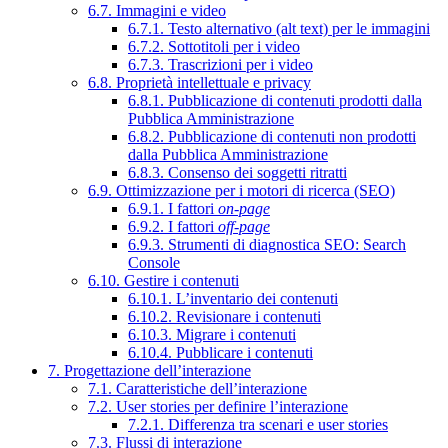
6.7. Immagini e video
6.7.1. Testo alternativo (alt text) per le immagini
6.7.2. Sottotitoli per i video
6.7.3. Trascrizioni per i video
6.8. Proprietà intellettuale e privacy
6.8.1. Pubblicazione di contenuti prodotti dalla
Pubblica Amministrazione
6.8.2. Pubblicazione di contenuti non prodotti
dalla Pubblica Amministrazione
6.8.3. Consenso dei soggetti ritratti
6.9. Ottimizzazione per i motori di ricerca (SEO)
6.9.1. I fattori
on-page
6.9.2. I fattori
off-page
6.9.3. Strumenti di diagnostica SEO: Search
Console
6.10. Gestire i contenuti
6.10.1. L’inventario dei contenuti
6.10.2. Revisionare i contenuti
6.10.3. Migrare i contenuti
6.10.4. Pubblicare i contenuti
7. Progettazione dell’interazione
7.1. Caratteristiche dell’interazione
7.2. User stories per definire l’interazione
7.2.1. Differenza tra scenari e user stories
7.3. Flussi di interazione