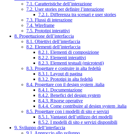
7.1. Caratteristiche dell’interazione
7.2. User stories per definire l’interazione
7.2.1. Differenza tra scenari e user stories
7.3. Flussi di interazione
7.4. Wireframe
7.5. Prototipi interattivi
8. Progettazione dell’interfaccia
8.1. Obiettivi dell’interfaccia
8.2. Elementi dell’interfaccia
8.2.1. Elementi di composizione
8.2.2. Elementi interattivi
8.2.3. Elementi testuali (microtesti)
8.3. Progettare e costruire in alta fedeltà
8.3.1. Layout di pagina
8.3.2. Prototipi in alta fedeltà
8.4. Progettare con il design system .italia
8.4.1. Documentazione
8.4.2. Benefici del design system
8.4.3. Risorse operative
8.4.4. Come contribuire al design system .italia
8.5. Progettare con i modelli di sito e servizi
8.5.1. Vantaggi dell’utilizzo dei modelli
8.5.2. I modelli di sito e servizi disponibili
9. Sviluppo dell’interfaccia
9.1. Approccio allo sviluppo