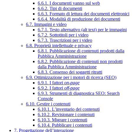
6.6.1. I documenti vanno sul web
6.6.2. Tipi di documenti
6.6.3. Formato di lettura dei documenti elettronici
6.6.4. Modalità di produzione dei documenti
6.7. Immagini e video
6.7.1. Testo alternativo (alt text) per le immagini
6.7.2. Sottotitoli per i video
6.7.3. Trascrizioni per i video
6.8. Proprietà intellettuale e privacy
6.8.1. Pubblicazione di contenuti prodotti dalla
Pubblica Amministrazione
6.8.2. Pubblicazione di contenuti non prodotti
dalla Pubblica Amministrazione
6.8.3. Consenso dei soggetti ritratti
6.9. Ottimizzazione per i motori di ricerca (SEO)
6.9.1. I fattori
on-page
6.9.2. I fattori
off-page
6.9.3. Strumenti di diagnostica SEO: Search
Console
6.10. Gestire i contenuti
6.10.1. L’inventario dei contenuti
6.10.2. Revisionare i contenuti
6.10.3. Migrare i contenuti
6.10.4. Pubblicare i contenuti
7. Progettazione dell’interazione