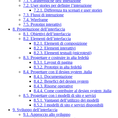
7.1. Caratteristiche dell’interazione
7.2. User stories per definire l’interazione
7.2.1. Differenza tra scenari e user stories
7.3. Flussi di interazione
7.4. Wireframe
7.5. Prototipi interattivi
8. Progettazione dell’interfaccia
8.1. Obiettivi dell’interfaccia
8.2. Elementi dell’interfaccia
8.2.1. Elementi di composizione
8.2.2. Elementi interattivi
8.2.3. Elementi testuali (microtesti)
8.3. Progettare e costruire in alta fedeltà
8.3.1. Layout di pagina
8.3.2. Prototipi in alta fedeltà
8.4. Progettare con il design system .italia
8.4.1. Documentazione
8.4.2. Benefici del design system
8.4.3. Risorse operative
8.4.4. Come contribuire al design system .italia
8.5. Progettare con i modelli di sito e servizi
8.5.1. Vantaggi dell’utilizzo dei modelli
8.5.2. I modelli di sito e servizi disponibili
9. Sviluppo dell’interfaccia
9.1. Approccio allo sviluppo