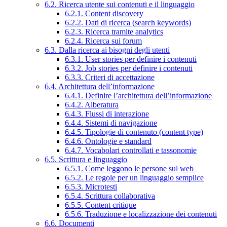
6.2. Ricerca utente sui contenuti e il linguaggio
6.2.1. Content discovery
6.2.2. Dati di ricerca (search keywords)
6.2.3. Ricerca tramite analytics
6.2.4. Ricerca sui forum
6.3. Dalla ricerca ai bisogni degli utenti
6.3.1. User stories per definire i contenuti
6.3.2. Job stories per definire i contenuti
6.3.3. Criteri di accettazione
6.4. Architettura dell’informazione
6.4.1. Definire l’architettura dell’informazione
6.4.2. Alberatura
6.4.3. Flussi di interazione
6.4.4. Sistemi di navigazione
6.4.5. Tipologie di contenuto (content type)
6.4.6. Ontologie e standard
6.4.7. Vocabolari controllati e tassonomie
6.5. Scrittura e linguaggio
6.5.1. Come leggono le persone sul web
6.5.2. Le regole per un linguaggio semplice
6.5.3. Microtesti
6.5.4. Scrittura collaborativa
6.5.5. Content critique
6.5.6. Traduzione e localizzazione dei contenuti
6.6. Documenti