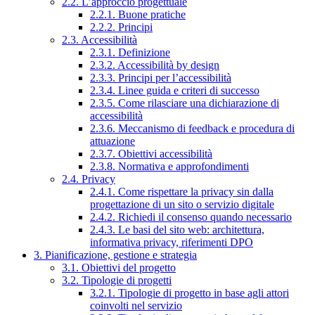
2.2. L’approccio progettuale
2.2.1. Buone pratiche
2.2.2. Principi
2.3. Accessibilità
2.3.1. Definizione
2.3.2. Accessibilità by design
2.3.3. Principi per l’accessibilità
2.3.4. Linee guida e criteri di successo
2.3.5. Come rilasciare una dichiarazione di
accessibilità
2.3.6. Meccanismo di feedback e procedura di
attuazione
2.3.7. Obiettivi accessibilità
2.3.8. Normativa e approfondimenti
2.4. Privacy
2.4.1. Come rispettare la privacy sin dalla
progettazione di un sito o servizio digitale
2.4.2. Richiedi il consenso quando necessario
2.4.3. Le basi del sito web: architettura,
informativa privacy, riferimenti DPO
3. Pianificazione, gestione e strategia
3.1. Obiettivi del progetto
3.2. Tipologie di progetti
3.2.1. Tipologie di progetto in base agli attori
coinvolti nel servizio