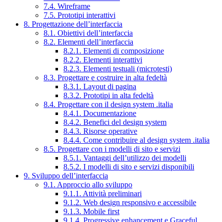
7.4. Wireframe
7.5. Prototipi interattivi
8. Progettazione dell’interfaccia
8.1. Obiettivi dell’interfaccia
8.2. Elementi dell’interfaccia
8.2.1. Elementi di composizione
8.2.2. Elementi interattivi
8.2.3. Elementi testuali (microtesti)
8.3. Progettare e costruire in alta fedeltà
8.3.1. Layout di pagina
8.3.2. Prototipi in alta fedeltà
8.4. Progettare con il design system .italia
8.4.1. Documentazione
8.4.2. Benefici del design system
8.4.3. Risorse operative
8.4.4. Come contribuire al design system .italia
8.5. Progettare con i modelli di sito e servizi
8.5.1. Vantaggi dell’utilizzo dei modelli
8.5.2. I modelli di sito e servizi disponibili
9. Sviluppo dell’interfaccia
9.1. Approccio allo sviluppo
9.1.1. Attività preliminari
9.1.2. Web design responsivo e accessibile
9.1.3. Mobile first
9.1.4. Progressive enhancement e Graceful