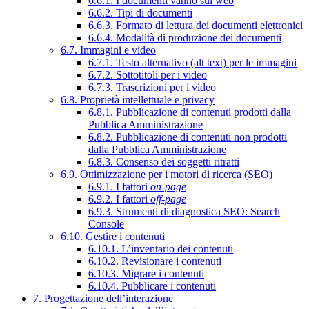
6.6.1. I documenti vanno sul web
6.6.2. Tipi di documenti
6.6.3. Formato di lettura dei documenti elettronici
6.6.4. Modalità di produzione dei documenti
6.7. Immagini e video
6.7.1. Testo alternativo (alt text) per le immagini
6.7.2. Sottotitoli per i video
6.7.3. Trascrizioni per i video
6.8. Proprietà intellettuale e privacy
6.8.1. Pubblicazione di contenuti prodotti dalla
Pubblica Amministrazione
6.8.2. Pubblicazione di contenuti non prodotti
dalla Pubblica Amministrazione
6.8.3. Consenso dei soggetti ritratti
6.9. Ottimizzazione per i motori di ricerca (SEO)
6.9.1. I fattori
on-page
6.9.2. I fattori
off-page
6.9.3. Strumenti di diagnostica SEO: Search
Console
6.10. Gestire i contenuti
6.10.1. L’inventario dei contenuti
6.10.2. Revisionare i contenuti
6.10.3. Migrare i contenuti
6.10.4. Pubblicare i contenuti
7. Progettazione dell’interazione