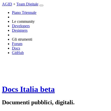
AGID
+
Team Digitale
Piano Triennale
Le community
Developers
Designers
Gli strumenti
Forum
Docs
GitHub
Docs Italia
beta
Documenti pubblici, digitali.