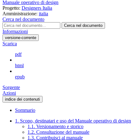
Manuale operativo di design
Progetto:
Designers Italia
Amministrazione:
italia
Cerca nel documento
Cerca nel documento
Informazioni
versione-corrente
Scarica
pdf
html
epub
Sorgente
Azioni
indice dei contenuti
Sommario
1. Scopo, destinatari e uso del Manuale operativo di design
1.1. Versionamento e storico
1.2. Consultazione del manuale
1.3. Contribuisci al manuale