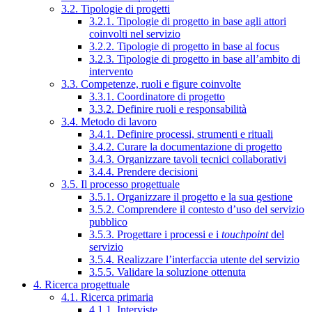
3.2. Tipologie di progetti
3.2.1. Tipologie di progetto in base agli attori
coinvolti nel servizio
3.2.2. Tipologie di progetto in base al focus
3.2.3. Tipologie di progetto in base all’ambito di
intervento
3.3. Competenze, ruoli e figure coinvolte
3.3.1. Coordinatore di progetto
3.3.2. Definire ruoli e responsabilità
3.4. Metodo di lavoro
3.4.1. Definire processi, strumenti e rituali
3.4.2. Curare la documentazione di progetto
3.4.3. Organizzare tavoli tecnici collaborativi
3.4.4. Prendere decisioni
3.5. Il processo progettuale
3.5.1. Organizzare il progetto e la sua gestione
3.5.2. Comprendere il contesto d’uso del servizio
pubblico
3.5.3. Progettare i processi e i
touchpoint
del
servizio
3.5.4. Realizzare l’interfaccia utente del servizio
3.5.5. Validare la soluzione ottenuta
4. Ricerca progettuale
4.1. Ricerca primaria
4.1.1. Interviste