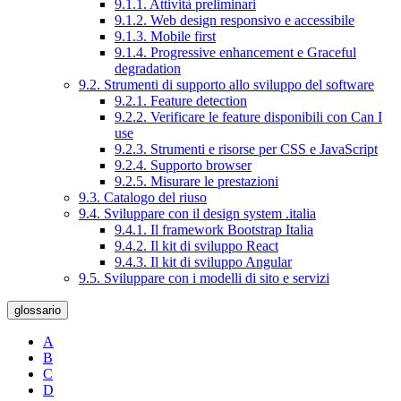
9.1.1. Attività preliminari
9.1.2. Web design responsivo e accessibile
9.1.3. Mobile first
9.1.4. Progressive enhancement e Graceful
degradation
9.2. Strumenti di supporto allo sviluppo del software
9.2.1. Feature detection
9.2.2. Verificare le feature disponibili con Can I
use
9.2.3. Strumenti e risorse per CSS e JavaScript
9.2.4. Supporto browser
9.2.5. Misurare le prestazioni
9.3. Catalogo del riuso
9.4. Sviluppare con il design system .italia
9.4.1. Il framework Bootstrap Italia
9.4.2. Il kit di sviluppo React
9.4.3. Il kit di sviluppo Angular
9.5. Sviluppare con i modelli di sito e servizi
glossario
A
B
C
D