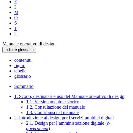
E
I
M
O
S
T
U
Manuale operativo di design
indici e glossario
contenuti
figure
tabelle
glossario
Sommario
1. Scopo, destinatari e uso del Manuale operativo di design
1.1. Versionamento e storico
1.2. Consultazione del manuale
1.3. Contribuisci al manuale
2. Introduzione al design per i servizi pubblici digitali
2.1. Design per l’amministrazione digitale (
e-
government
)