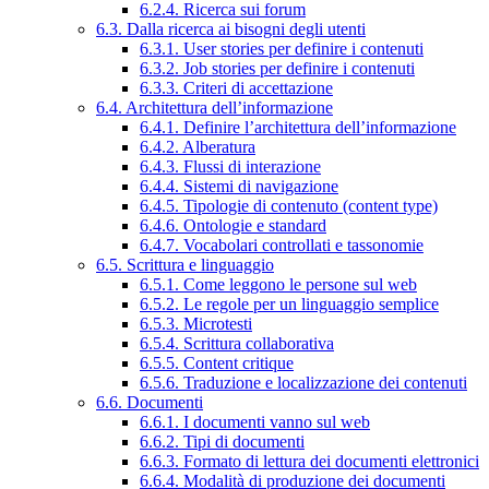
6.2.4. Ricerca sui forum
6.3. Dalla ricerca ai bisogni degli utenti
6.3.1. User stories per definire i contenuti
6.3.2. Job stories per definire i contenuti
6.3.3. Criteri di accettazione
6.4. Architettura dell’informazione
6.4.1. Definire l’architettura dell’informazione
6.4.2. Alberatura
6.4.3. Flussi di interazione
6.4.4. Sistemi di navigazione
6.4.5. Tipologie di contenuto (content type)
6.4.6. Ontologie e standard
6.4.7. Vocabolari controllati e tassonomie
6.5. Scrittura e linguaggio
6.5.1. Come leggono le persone sul web
6.5.2. Le regole per un linguaggio semplice
6.5.3. Microtesti
6.5.4. Scrittura collaborativa
6.5.5. Content critique
6.5.6. Traduzione e localizzazione dei contenuti
6.6. Documenti
6.6.1. I documenti vanno sul web
6.6.2. Tipi di documenti
6.6.3. Formato di lettura dei documenti elettronici
6.6.4. Modalità di produzione dei documenti