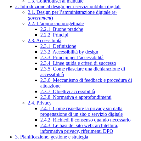
1.3. Contribuisci al manuale
2. Introduzione al design per i servizi pubblici digitali
2.1. Design per l’amministrazione digitale (
e-
government
)
2.2. L’approccio progettuale
2.2.1. Buone pratiche
2.2.2. Principi
2.3. Accessibilità
2.3.1. Definizione
2.3.2. Accessibilità by design
2.3.3. Principi per l’accessibilità
2.3.4. Linee guida e criteri di successo
2.3.5. Come rilasciare una dichiarazione di
accessibilità
2.3.6. Meccanismo di feedback e procedura di
attuazione
2.3.7. Obiettivi accessibilità
2.3.8. Normativa e approfondimenti
2.4. Privacy
2.4.1. Come rispettare la privacy sin dalla
progettazione di un sito o servizio digitale
2.4.2. Richiedi il consenso quando necessario
2.4.3. Le basi del sito web: architettura,
informativa privacy, riferimenti DPO
3. Pianificazione, gestione e strategia