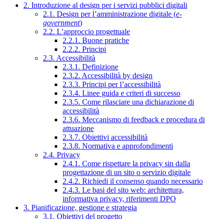
2. Introduzione al design per i servizi pubblici digitali
2.1. Design per l’amministrazione digitale (
e-
government
)
2.2. L’approccio progettuale
2.2.1. Buone pratiche
2.2.2. Principi
2.3. Accessibilità
2.3.1. Definizione
2.3.2. Accessibilità by design
2.3.3. Principi per l’accessibilità
2.3.4. Linee guida e criteri di successo
2.3.5. Come rilasciare una dichiarazione di
accessibilità
2.3.6. Meccanismo di feedback e procedura di
attuazione
2.3.7. Obiettivi accessibilità
2.3.8. Normativa e approfondimenti
2.4. Privacy
2.4.1. Come rispettare la privacy sin dalla
progettazione di un sito o servizio digitale
2.4.2. Richiedi il consenso quando necessario
2.4.3. Le basi del sito web: architettura,
informativa privacy, riferimenti DPO
3. Pianificazione, gestione e strategia
3.1. Obiettivi del progetto