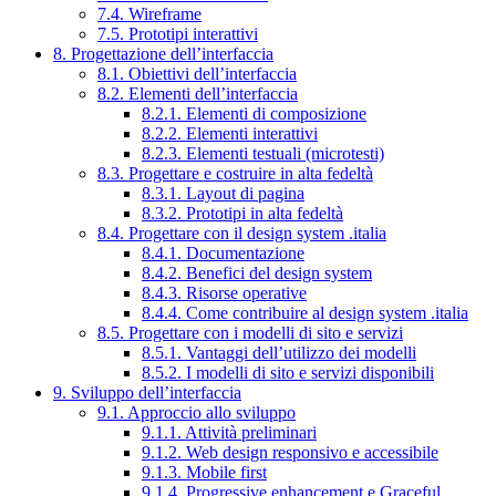
7.4. Wireframe
7.5. Prototipi interattivi
8. Progettazione dell’interfaccia
8.1. Obiettivi dell’interfaccia
8.2. Elementi dell’interfaccia
8.2.1. Elementi di composizione
8.2.2. Elementi interattivi
8.2.3. Elementi testuali (microtesti)
8.3. Progettare e costruire in alta fedeltà
8.3.1. Layout di pagina
8.3.2. Prototipi in alta fedeltà
8.4. Progettare con il design system .italia
8.4.1. Documentazione
8.4.2. Benefici del design system
8.4.3. Risorse operative
8.4.4. Come contribuire al design system .italia
8.5. Progettare con i modelli di sito e servizi
8.5.1. Vantaggi dell’utilizzo dei modelli
8.5.2. I modelli di sito e servizi disponibili
9. Sviluppo dell’interfaccia
9.1. Approccio allo sviluppo
9.1.1. Attività preliminari
9.1.2. Web design responsivo e accessibile
9.1.3. Mobile first
9.1.4. Progressive enhancement e Graceful