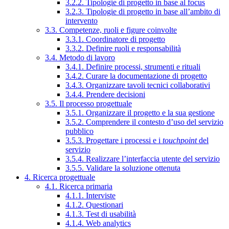
3.2.2. Tipologie di progetto in base al focus
3.2.3. Tipologie di progetto in base all’ambito di
intervento
3.3. Competenze, ruoli e figure coinvolte
3.3.1. Coordinatore di progetto
3.3.2. Definire ruoli e responsabilità
3.4. Metodo di lavoro
3.4.1. Definire processi, strumenti e rituali
3.4.2. Curare la documentazione di progetto
3.4.3. Organizzare tavoli tecnici collaborativi
3.4.4. Prendere decisioni
3.5. Il processo progettuale
3.5.1. Organizzare il progetto e la sua gestione
3.5.2. Comprendere il contesto d’uso del servizio
pubblico
3.5.3. Progettare i processi e i
touchpoint
del
servizio
3.5.4. Realizzare l’interfaccia utente del servizio
3.5.5. Validare la soluzione ottenuta
4. Ricerca progettuale
4.1. Ricerca primaria
4.1.1. Interviste
4.1.2. Questionari
4.1.3. Test di usabilità
4.1.4. Web analytics