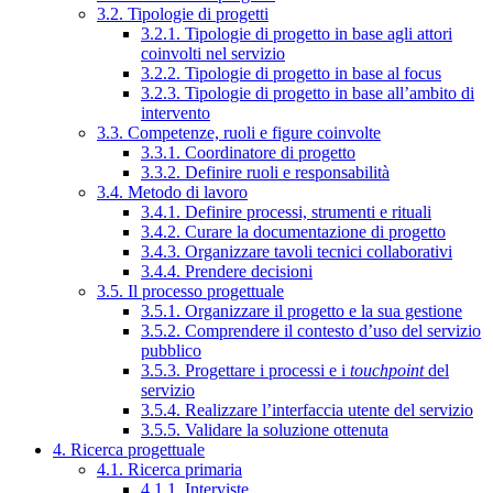
3.2. Tipologie di progetti
3.2.1. Tipologie di progetto in base agli attori
coinvolti nel servizio
3.2.2. Tipologie di progetto in base al focus
3.2.3. Tipologie di progetto in base all’ambito di
intervento
3.3. Competenze, ruoli e figure coinvolte
3.3.1. Coordinatore di progetto
3.3.2. Definire ruoli e responsabilità
3.4. Metodo di lavoro
3.4.1. Definire processi, strumenti e rituali
3.4.2. Curare la documentazione di progetto
3.4.3. Organizzare tavoli tecnici collaborativi
3.4.4. Prendere decisioni
3.5. Il processo progettuale
3.5.1. Organizzare il progetto e la sua gestione
3.5.2. Comprendere il contesto d’uso del servizio
pubblico
3.5.3. Progettare i processi e i
touchpoint
del
servizio
3.5.4. Realizzare l’interfaccia utente del servizio
3.5.5. Validare la soluzione ottenuta
4. Ricerca progettuale
4.1. Ricerca primaria
4.1.1. Interviste