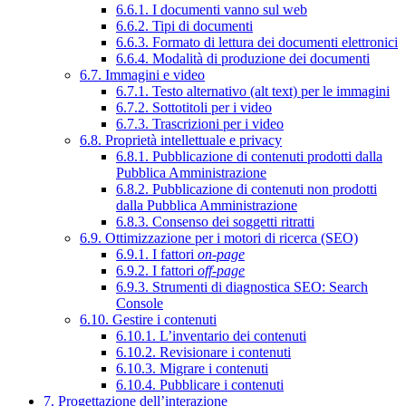
6.6.1. I documenti vanno sul web
6.6.2. Tipi di documenti
6.6.3. Formato di lettura dei documenti elettronici
6.6.4. Modalità di produzione dei documenti
6.7. Immagini e video
6.7.1. Testo alternativo (alt text) per le immagini
6.7.2. Sottotitoli per i video
6.7.3. Trascrizioni per i video
6.8. Proprietà intellettuale e privacy
6.8.1. Pubblicazione di contenuti prodotti dalla
Pubblica Amministrazione
6.8.2. Pubblicazione di contenuti non prodotti
dalla Pubblica Amministrazione
6.8.3. Consenso dei soggetti ritratti
6.9. Ottimizzazione per i motori di ricerca (SEO)
6.9.1. I fattori
on-page
6.9.2. I fattori
off-page
6.9.3. Strumenti di diagnostica SEO: Search
Console
6.10. Gestire i contenuti
6.10.1. L’inventario dei contenuti
6.10.2. Revisionare i contenuti
6.10.3. Migrare i contenuti
6.10.4. Pubblicare i contenuti
7. Progettazione dell’interazione