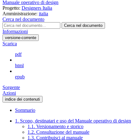
Manuale operativo di design
Progetto:
Designers Italia
Amministrazione:
italia
Cerca nel documento
Cerca nel documento
Informazioni
versione-corrente
Scarica
pdf
html
epub
Sorgente
Azioni
indice dei contenuti
Sommario
1. Scopo, destinatari e uso del Manuale operativo di design
1.1. Versionamento e storico
1.2. Consultazione del manuale
1.3. Contribuisci al manuale