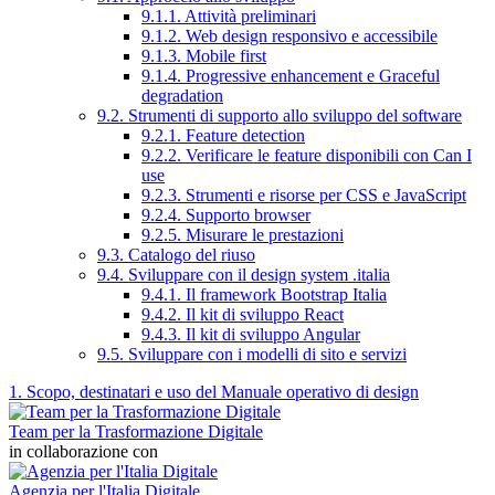
9.1.1. Attività preliminari
9.1.2. Web design responsivo e accessibile
9.1.3. Mobile first
9.1.4. Progressive enhancement e Graceful
degradation
9.2. Strumenti di supporto allo sviluppo del software
9.2.1. Feature detection
9.2.2. Verificare le feature disponibili con Can I
use
9.2.3. Strumenti e risorse per CSS e JavaScript
9.2.4. Supporto browser
9.2.5. Misurare le prestazioni
9.3. Catalogo del riuso
9.4. Sviluppare con il design system .italia
9.4.1. Il framework Bootstrap Italia
9.4.2. Il kit di sviluppo React
9.4.3. Il kit di sviluppo Angular
9.5. Sviluppare con i modelli di sito e servizi
1. Scopo, destinatari e uso del Manuale operativo di design
Team per la Trasformazione Digitale
in collaborazione con
Agenzia per l'Italia Digitale