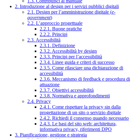
1.3. Contribuisci al manuale
2. Introduzione al design per i servizi pubblici digitali
2.1. Design per l’amministrazione digitale (
e-
government
)
2.2. L’approccio progettuale
2.2.1. Buone pratiche
2.2.2. Principi
2.3. Accessibilità
2.3.1. Definizione
2.3.2. Accessibilità by design
2.3.3. Principi per l’accessibilità
2.3.4. Linee guida e criteri di successo
2.3.5. Come rilasciare una dichiarazione di
accessibilità
2.3.6. Meccanismo di feedback e procedura di
attuazione
2.3.7. Obiettivi accessibilità
2.3.8. Normativa e approfondimenti
2.4. Privacy
2.4.1. Come rispettare la privacy sin dalla
progettazione di un sito o servizio digitale
2.4.2. Richiedi il consenso quando necessario
2.4.3. Le basi del sito web: architettura,
informativa privacy, riferimenti DPO
3. Pianificazione, gestione e strategia