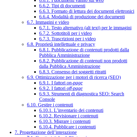
6.6.1. I documenti vanno sul web
6.6.2. Tipi di documenti
6.6.3. Formato di lettura dei documenti elettronici
6.6.4. Modalità di produzione dei documenti
6.7. Immagini e video
6.7.1. Testo alternativo (alt text) per le immagini
6.7.2. Sottotitoli per i video
6.7.3. Trascrizioni per i video
6.8. Proprietà intellettuale e privacy
6.8.1. Pubblicazione di contenuti prodotti dalla
Pubblica Amministrazione
6.8.2. Pubblicazione di contenuti non prodotti
dalla Pubblica Amministrazione
6.8.3. Consenso dei soggetti ritratti
6.9. Ottimizzazione per i motori di ricerca (SEO)
6.9.1. I fattori
on-page
6.9.2. I fattori
off-page
6.9.3. Strumenti di diagnostica SEO: Search
Console
6.10. Gestire i contenuti
6.10.1. L’inventario dei contenuti
6.10.2. Revisionare i contenuti
6.10.3. Migrare i contenuti
6.10.4. Pubblicare i contenuti
7. Progettazione dell’interazione