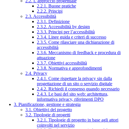
2.2. L’approccio progettuale
2.2.1. Buone pratiche
2.2.2. Principi
2.3. Accessibilità
2.3.1. Definizione
2.3.2. Accessibilità by design
2.3.3. Principi per l’accessibilità
2.3.4. Linee guida e criteri di successo
2.3.5. Come rilasciare una dichiarazione di
accessibilità
2.3.6. Meccanismo di feedback e procedura di
attuazione
2.3.7. Obiettivi accessibilità
2.3.8. Normativa e approfondimenti
2.4. Privacy
2.4.1. Come rispettare la privacy sin dalla
progettazione di un sito o servizio digitale
2.4.2. Richiedi il consenso quando necessario
2.4.3. Le basi del sito web: architettura,
informativa privacy, riferimenti DPO
3. Pianificazione, gestione e strategia
3.1. Obiettivi del progetto
3.2. Tipologie di progetti
3.2.1. Tipologie di progetto in base agli attori
coinvolti nel servizio