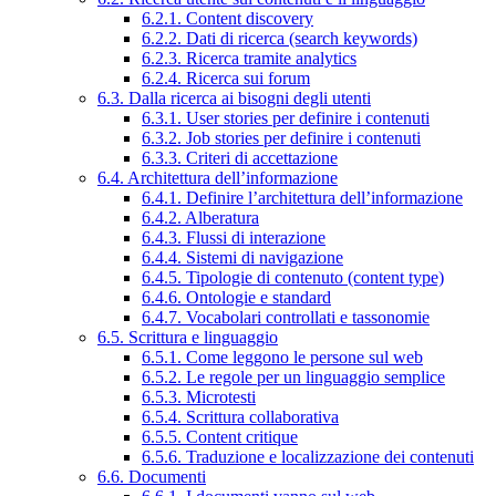
6.2.1. Content discovery
6.2.2. Dati di ricerca (search keywords)
6.2.3. Ricerca tramite analytics
6.2.4. Ricerca sui forum
6.3. Dalla ricerca ai bisogni degli utenti
6.3.1. User stories per definire i contenuti
6.3.2. Job stories per definire i contenuti
6.3.3. Criteri di accettazione
6.4. Architettura dell’informazione
6.4.1. Definire l’architettura dell’informazione
6.4.2. Alberatura
6.4.3. Flussi di interazione
6.4.4. Sistemi di navigazione
6.4.5. Tipologie di contenuto (content type)
6.4.6. Ontologie e standard
6.4.7. Vocabolari controllati e tassonomie
6.5. Scrittura e linguaggio
6.5.1. Come leggono le persone sul web
6.5.2. Le regole per un linguaggio semplice
6.5.3. Microtesti
6.5.4. Scrittura collaborativa
6.5.5. Content critique
6.5.6. Traduzione e localizzazione dei contenuti
6.6. Documenti