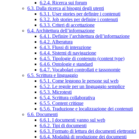
6.2.4. Ricerca sui forum
6.3. Dalla ricerca ai bisogni degli utenti
6.3.1. User stories per definire i contenuti
6.3.2. Job stories per definire i contenuti
6.3.3. Criteri di accettazione
6.4. Architettura dell’informazione
6.4.1. Definire l’architettura dell’informazione
6.4.2. Alberatura
6.4.3. Flussi di interazione
6.4.4. Sistemi di navigazione
6.4.5. Tipologie di contenuto (content type)
6.4.6. Ontologie e standard
6.4.7. Vocabolari controllati e tassonomie
6.5. Scrittura e linguaggio
6.5.1. Come leggono le persone sul web
6.5.2. Le regole per un linguaggio semplice
6.5.3. Microtesti
6.5.4. Scrittura collaborativa
6.5.5. Content critique
6.5.6. Traduzione e localizzazione dei contenuti
6.6. Documenti
6.6.1. I documenti vanno sul web
6.6.2. Tipi di documenti
6.6.3. Formato di lettura dei documenti elettronici
6.6.4. Modalità di produzione dei documenti