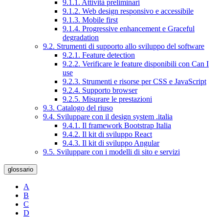
9.1.1. Attività preliminari
9.1.2. Web design responsivo e accessibile
9.1.3. Mobile first
9.1.4. Progressive enhancement e Graceful
degradation
9.2. Strumenti di supporto allo sviluppo del software
9.2.1. Feature detection
9.2.2. Verificare le feature disponibili con Can I
use
9.2.3. Strumenti e risorse per CSS e JavaScript
9.2.4. Supporto browser
9.2.5. Misurare le prestazioni
9.3. Catalogo del riuso
9.4. Sviluppare con il design system .italia
9.4.1. Il framework Bootstrap Italia
9.4.2. Il kit di sviluppo React
9.4.3. Il kit di sviluppo Angular
9.5. Sviluppare con i modelli di sito e servizi
glossario
A
B
C
D