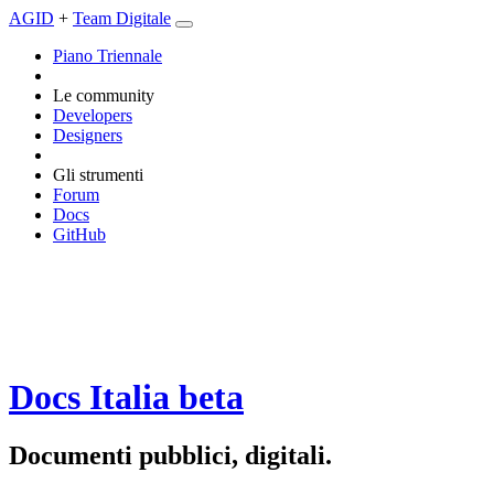
AGID
+
Team Digitale
Piano Triennale
Le community
Developers
Designers
Gli strumenti
Forum
Docs
GitHub
Docs Italia
beta
Documenti pubblici, digitali.