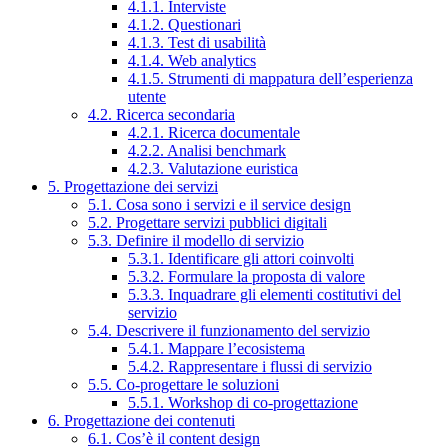
4.1.1. Interviste
4.1.2. Questionari
4.1.3. Test di usabilità
4.1.4. Web analytics
4.1.5. Strumenti di mappatura dell’esperienza
utente
4.2. Ricerca secondaria
4.2.1. Ricerca documentale
4.2.2. Analisi benchmark
4.2.3. Valutazione euristica
5. Progettazione dei servizi
5.1. Cosa sono i servizi e il service design
5.2. Progettare servizi pubblici digitali
5.3. Definire il modello di servizio
5.3.1. Identificare gli attori coinvolti
5.3.2. Formulare la proposta di valore
5.3.3. Inquadrare gli elementi costitutivi del
servizio
5.4. Descrivere il funzionamento del servizio
5.4.1. Mappare l’ecosistema
5.4.2. Rappresentare i flussi di servizio
5.5. Co-progettare le soluzioni
5.5.1. Workshop di co-progettazione
6. Progettazione dei contenuti
6.1. Cos’è il content design