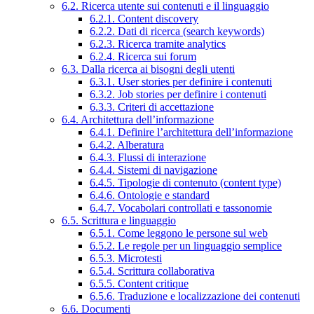
6.2. Ricerca utente sui contenuti e il linguaggio
6.2.1. Content discovery
6.2.2. Dati di ricerca (search keywords)
6.2.3. Ricerca tramite analytics
6.2.4. Ricerca sui forum
6.3. Dalla ricerca ai bisogni degli utenti
6.3.1. User stories per definire i contenuti
6.3.2. Job stories per definire i contenuti
6.3.3. Criteri di accettazione
6.4. Architettura dell’informazione
6.4.1. Definire l’architettura dell’informazione
6.4.2. Alberatura
6.4.3. Flussi di interazione
6.4.4. Sistemi di navigazione
6.4.5. Tipologie di contenuto (content type)
6.4.6. Ontologie e standard
6.4.7. Vocabolari controllati e tassonomie
6.5. Scrittura e linguaggio
6.5.1. Come leggono le persone sul web
6.5.2. Le regole per un linguaggio semplice
6.5.3. Microtesti
6.5.4. Scrittura collaborativa
6.5.5. Content critique
6.5.6. Traduzione e localizzazione dei contenuti
6.6. Documenti