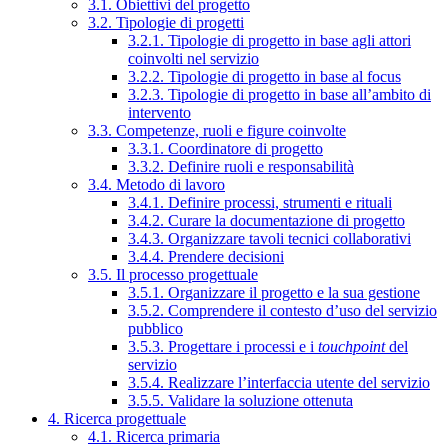
3.1. Obiettivi del progetto
3.2. Tipologie di progetti
3.2.1. Tipologie di progetto in base agli attori
coinvolti nel servizio
3.2.2. Tipologie di progetto in base al focus
3.2.3. Tipologie di progetto in base all’ambito di
intervento
3.3. Competenze, ruoli e figure coinvolte
3.3.1. Coordinatore di progetto
3.3.2. Definire ruoli e responsabilità
3.4. Metodo di lavoro
3.4.1. Definire processi, strumenti e rituali
3.4.2. Curare la documentazione di progetto
3.4.3. Organizzare tavoli tecnici collaborativi
3.4.4. Prendere decisioni
3.5. Il processo progettuale
3.5.1. Organizzare il progetto e la sua gestione
3.5.2. Comprendere il contesto d’uso del servizio
pubblico
3.5.3. Progettare i processi e i
touchpoint
del
servizio
3.5.4. Realizzare l’interfaccia utente del servizio
3.5.5. Validare la soluzione ottenuta
4. Ricerca progettuale
4.1. Ricerca primaria