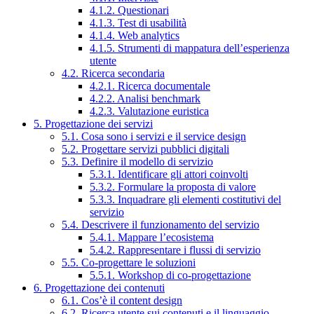
4.1.2. Questionari
4.1.3. Test di usabilità
4.1.4. Web analytics
4.1.5. Strumenti di mappatura dell’esperienza
utente
4.2. Ricerca secondaria
4.2.1. Ricerca documentale
4.2.2. Analisi benchmark
4.2.3. Valutazione euristica
5. Progettazione dei servizi
5.1. Cosa sono i servizi e il service design
5.2. Progettare servizi pubblici digitali
5.3. Definire il modello di servizio
5.3.1. Identificare gli attori coinvolti
5.3.2. Formulare la proposta di valore
5.3.3. Inquadrare gli elementi costitutivi del
servizio
5.4. Descrivere il funzionamento del servizio
5.4.1. Mappare l’ecosistema
5.4.2. Rappresentare i flussi di servizio
5.5. Co-progettare le soluzioni
5.5.1. Workshop di co-progettazione
6. Progettazione dei contenuti
6.1. Cos’è il content design
6.2. Ricerca utente sui contenuti e il linguaggio