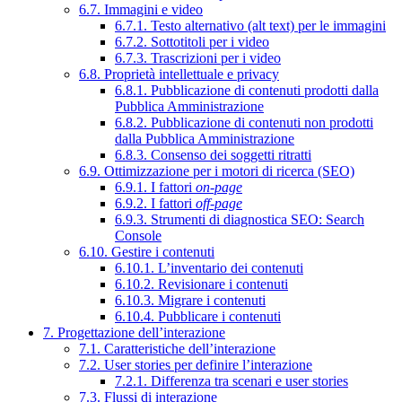
6.7. Immagini e video
6.7.1. Testo alternativo (alt text) per le immagini
6.7.2. Sottotitoli per i video
6.7.3. Trascrizioni per i video
6.8. Proprietà intellettuale e privacy
6.8.1. Pubblicazione di contenuti prodotti dalla
Pubblica Amministrazione
6.8.2. Pubblicazione di contenuti non prodotti
dalla Pubblica Amministrazione
6.8.3. Consenso dei soggetti ritratti
6.9. Ottimizzazione per i motori di ricerca (SEO)
6.9.1. I fattori
on-page
6.9.2. I fattori
off-page
6.9.3. Strumenti di diagnostica SEO: Search
Console
6.10. Gestire i contenuti
6.10.1. L’inventario dei contenuti
6.10.2. Revisionare i contenuti
6.10.3. Migrare i contenuti
6.10.4. Pubblicare i contenuti
7. Progettazione dell’interazione
7.1. Caratteristiche dell’interazione
7.2. User stories per definire l’interazione
7.2.1. Differenza tra scenari e user stories
7.3. Flussi di interazione