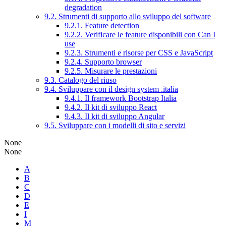
degradation
9.2. Strumenti di supporto allo sviluppo del software
9.2.1. Feature detection
9.2.2. Verificare le feature disponibili con Can I
use
9.2.3. Strumenti e risorse per CSS e JavaScript
9.2.4. Supporto browser
9.2.5. Misurare le prestazioni
9.3. Catalogo del riuso
9.4. Sviluppare con il design system .italia
9.4.1. Il framework Bootstrap Italia
9.4.2. Il kit di sviluppo React
9.4.3. Il kit di sviluppo Angular
9.5. Sviluppare con i modelli di sito e servizi
None
None
A
B
C
D
E
I
M