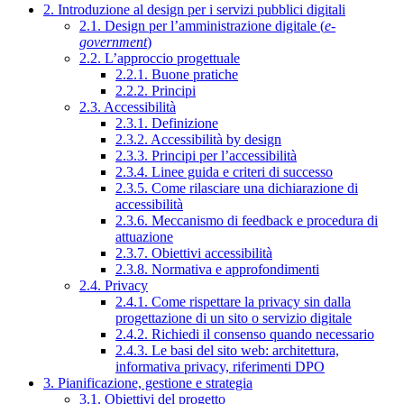
2. Introduzione al design per i servizi pubblici digitali
2.1. Design per l’amministrazione digitale (
e-
government
)
2.2. L’approccio progettuale
2.2.1. Buone pratiche
2.2.2. Principi
2.3. Accessibilità
2.3.1. Definizione
2.3.2. Accessibilità by design
2.3.3. Principi per l’accessibilità
2.3.4. Linee guida e criteri di successo
2.3.5. Come rilasciare una dichiarazione di
accessibilità
2.3.6. Meccanismo di feedback e procedura di
attuazione
2.3.7. Obiettivi accessibilità
2.3.8. Normativa e approfondimenti
2.4. Privacy
2.4.1. Come rispettare la privacy sin dalla
progettazione di un sito o servizio digitale
2.4.2. Richiedi il consenso quando necessario
2.4.3. Le basi del sito web: architettura,
informativa privacy, riferimenti DPO
3. Pianificazione, gestione e strategia
3.1. Obiettivi del progetto