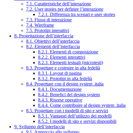
7.1. Caratteristiche dell’interazione
7.2. User stories per definire l’interazione
7.2.1. Differenza tra scenari e user stories
7.3. Flussi di interazione
7.4. Wireframe
7.5. Prototipi interattivi
8. Progettazione dell’interfaccia
8.1. Obiettivi dell’interfaccia
8.2. Elementi dell’interfaccia
8.2.1. Elementi di composizione
8.2.2. Elementi interattivi
8.2.3. Elementi testuali (microtesti)
8.3. Progettare e costruire in alta fedeltà
8.3.1. Layout di pagina
8.3.2. Prototipi in alta fedeltà
8.4. Progettare con il design system .italia
8.4.1. Documentazione
8.4.2. Benefici del design system
8.4.3. Risorse operative
8.4.4. Come contribuire al design system .italia
8.5. Progettare con i modelli di sito e servizi
8.5.1. Vantaggi dell’utilizzo dei modelli
8.5.2. I modelli di sito e servizi disponibili
9. Sviluppo dell’interfaccia
9.1. Approccio allo sviluppo