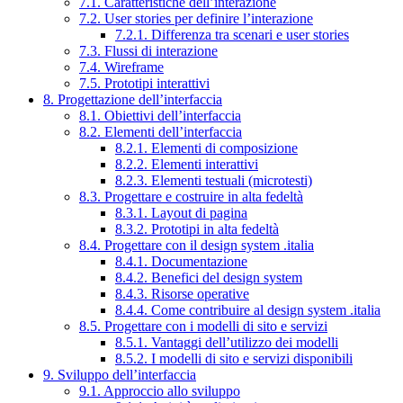
7.1. Caratteristiche dell’interazione
7.2. User stories per definire l’interazione
7.2.1. Differenza tra scenari e user stories
7.3. Flussi di interazione
7.4. Wireframe
7.5. Prototipi interattivi
8. Progettazione dell’interfaccia
8.1. Obiettivi dell’interfaccia
8.2. Elementi dell’interfaccia
8.2.1. Elementi di composizione
8.2.2. Elementi interattivi
8.2.3. Elementi testuali (microtesti)
8.3. Progettare e costruire in alta fedeltà
8.3.1. Layout di pagina
8.3.2. Prototipi in alta fedeltà
8.4. Progettare con il design system .italia
8.4.1. Documentazione
8.4.2. Benefici del design system
8.4.3. Risorse operative
8.4.4. Come contribuire al design system .italia
8.5. Progettare con i modelli di sito e servizi
8.5.1. Vantaggi dell’utilizzo dei modelli
8.5.2. I modelli di sito e servizi disponibili
9. Sviluppo dell’interfaccia
9.1. Approccio allo sviluppo