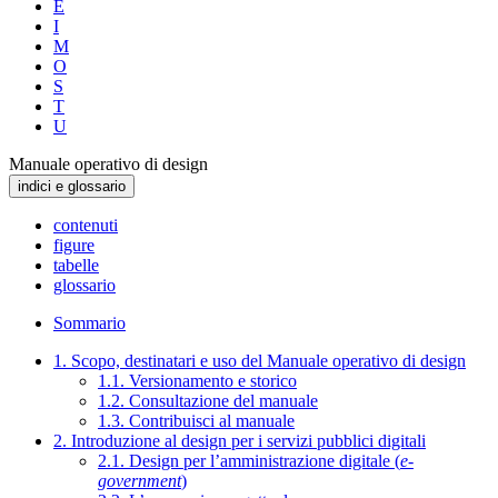
E
I
M
O
S
T
U
Manuale operativo di design
indici e glossario
contenuti
figure
tabelle
glossario
Sommario
1. Scopo, destinatari e uso del Manuale operativo di design
1.1. Versionamento e storico
1.2. Consultazione del manuale
1.3. Contribuisci al manuale
2. Introduzione al design per i servizi pubblici digitali
2.1. Design per l’amministrazione digitale (
e-
government
)