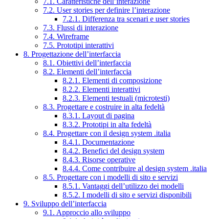
7.1. Caratteristiche dell’interazione
7.2. User stories per definire l’interazione
7.2.1. Differenza tra scenari e user stories
7.3. Flussi di interazione
7.4. Wireframe
7.5. Prototipi interattivi
8. Progettazione dell’interfaccia
8.1. Obiettivi dell’interfaccia
8.2. Elementi dell’interfaccia
8.2.1. Elementi di composizione
8.2.2. Elementi interattivi
8.2.3. Elementi testuali (microtesti)
8.3. Progettare e costruire in alta fedeltà
8.3.1. Layout di pagina
8.3.2. Prototipi in alta fedeltà
8.4. Progettare con il design system .italia
8.4.1. Documentazione
8.4.2. Benefici del design system
8.4.3. Risorse operative
8.4.4. Come contribuire al design system .italia
8.5. Progettare con i modelli di sito e servizi
8.5.1. Vantaggi dell’utilizzo dei modelli
8.5.2. I modelli di sito e servizi disponibili
9. Sviluppo dell’interfaccia
9.1. Approccio allo sviluppo