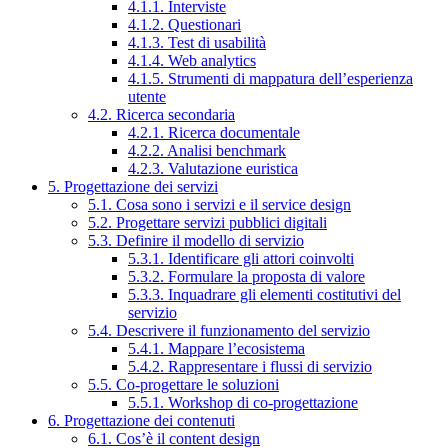
4.1.1. Interviste
4.1.2. Questionari
4.1.3. Test di usabilità
4.1.4. Web analytics
4.1.5. Strumenti di mappatura dell’esperienza
utente
4.2. Ricerca secondaria
4.2.1. Ricerca documentale
4.2.2. Analisi benchmark
4.2.3. Valutazione euristica
5. Progettazione dei servizi
5.1. Cosa sono i servizi e il service design
5.2. Progettare servizi pubblici digitali
5.3. Definire il modello di servizio
5.3.1. Identificare gli attori coinvolti
5.3.2. Formulare la proposta di valore
5.3.3. Inquadrare gli elementi costitutivi del
servizio
5.4. Descrivere il funzionamento del servizio
5.4.1. Mappare l’ecosistema
5.4.2. Rappresentare i flussi di servizio
5.5. Co-progettare le soluzioni
5.5.1. Workshop di co-progettazione
6. Progettazione dei contenuti
6.1. Cos’è il content design