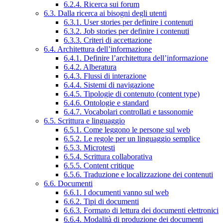
6.2.4. Ricerca sui forum
6.3. Dalla ricerca ai bisogni degli utenti
6.3.1. User stories per definire i contenuti
6.3.2. Job stories per definire i contenuti
6.3.3. Criteri di accettazione
6.4. Architettura dell’informazione
6.4.1. Definire l’architettura dell’informazione
6.4.2. Alberatura
6.4.3. Flussi di interazione
6.4.4. Sistemi di navigazione
6.4.5. Tipologie di contenuto (content type)
6.4.6. Ontologie e standard
6.4.7. Vocabolari controllati e tassonomie
6.5. Scrittura e linguaggio
6.5.1. Come leggono le persone sul web
6.5.2. Le regole per un linguaggio semplice
6.5.3. Microtesti
6.5.4. Scrittura collaborativa
6.5.5. Content critique
6.5.6. Traduzione e localizzazione dei contenuti
6.6. Documenti
6.6.1. I documenti vanno sul web
6.6.2. Tipi di documenti
6.6.3. Formato di lettura dei documenti elettronici
6.6.4. Modalità di produzione dei documenti