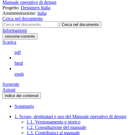
Manuale operativo di design
Progetto:
Designers Italia
Amministrazione:
italia
Cerca nel documento
Cerca nel documento
Informazioni
versione-corrente
Scarica
pdf
html
epub
Sorgente
Azioni
indice dei contenuti
Sommario
1. Scopo, destinatari e uso del Manuale operativo di design
1.1. Versionamento e storico
1.2. Consultazione del manuale
1.3. Contribuisci al manuale