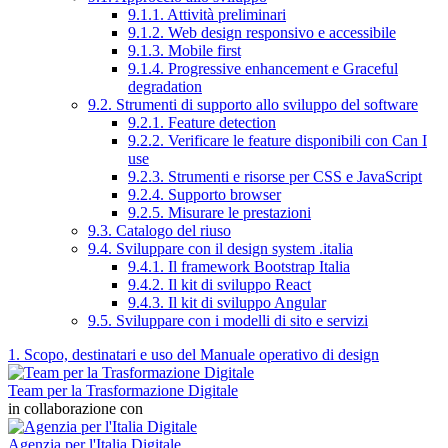
9.1.1. Attività preliminari
9.1.2. Web design responsivo e accessibile
9.1.3. Mobile first
9.1.4. Progressive enhancement e Graceful
degradation
9.2. Strumenti di supporto allo sviluppo del software
9.2.1. Feature detection
9.2.2. Verificare le feature disponibili con Can I
use
9.2.3. Strumenti e risorse per CSS e JavaScript
9.2.4. Supporto browser
9.2.5. Misurare le prestazioni
9.3. Catalogo del riuso
9.4. Sviluppare con il design system .italia
9.4.1. Il framework Bootstrap Italia
9.4.2. Il kit di sviluppo React
9.4.3. Il kit di sviluppo Angular
9.5. Sviluppare con i modelli di sito e servizi
1. Scopo, destinatari e uso del Manuale operativo di design
Team per la Trasformazione Digitale
in collaborazione con
Agenzia per l'Italia Digitale