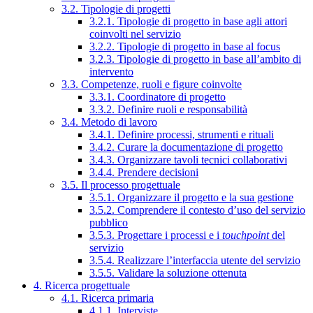
3.2. Tipologie di progetti
3.2.1. Tipologie di progetto in base agli attori
coinvolti nel servizio
3.2.2. Tipologie di progetto in base al focus
3.2.3. Tipologie di progetto in base all’ambito di
intervento
3.3. Competenze, ruoli e figure coinvolte
3.3.1. Coordinatore di progetto
3.3.2. Definire ruoli e responsabilità
3.4. Metodo di lavoro
3.4.1. Definire processi, strumenti e rituali
3.4.2. Curare la documentazione di progetto
3.4.3. Organizzare tavoli tecnici collaborativi
3.4.4. Prendere decisioni
3.5. Il processo progettuale
3.5.1. Organizzare il progetto e la sua gestione
3.5.2. Comprendere il contesto d’uso del servizio
pubblico
3.5.3. Progettare i processi e i
touchpoint
del
servizio
3.5.4. Realizzare l’interfaccia utente del servizio
3.5.5. Validare la soluzione ottenuta
4. Ricerca progettuale
4.1. Ricerca primaria
4.1.1. Interviste