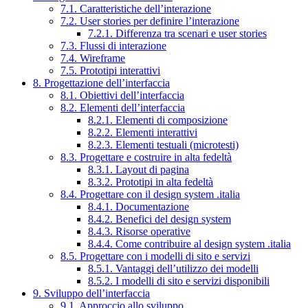
7.1. Caratteristiche dell’interazione
7.2. User stories per definire l’interazione
7.2.1. Differenza tra scenari e user stories
7.3. Flussi di interazione
7.4. Wireframe
7.5. Prototipi interattivi
8. Progettazione dell’interfaccia
8.1. Obiettivi dell’interfaccia
8.2. Elementi dell’interfaccia
8.2.1. Elementi di composizione
8.2.2. Elementi interattivi
8.2.3. Elementi testuali (microtesti)
8.3. Progettare e costruire in alta fedeltà
8.3.1. Layout di pagina
8.3.2. Prototipi in alta fedeltà
8.4. Progettare con il design system .italia
8.4.1. Documentazione
8.4.2. Benefici del design system
8.4.3. Risorse operative
8.4.4. Come contribuire al design system .italia
8.5. Progettare con i modelli di sito e servizi
8.5.1. Vantaggi dell’utilizzo dei modelli
8.5.2. I modelli di sito e servizi disponibili
9. Sviluppo dell’interfaccia
9.1. Approccio allo sviluppo