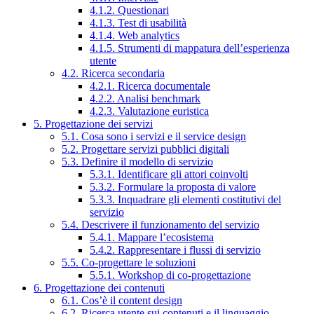
4.1.2. Questionari
4.1.3. Test di usabilità
4.1.4. Web analytics
4.1.5. Strumenti di mappatura dell’esperienza
utente
4.2. Ricerca secondaria
4.2.1. Ricerca documentale
4.2.2. Analisi benchmark
4.2.3. Valutazione euristica
5. Progettazione dei servizi
5.1. Cosa sono i servizi e il service design
5.2. Progettare servizi pubblici digitali
5.3. Definire il modello di servizio
5.3.1. Identificare gli attori coinvolti
5.3.2. Formulare la proposta di valore
5.3.3. Inquadrare gli elementi costitutivi del
servizio
5.4. Descrivere il funzionamento del servizio
5.4.1. Mappare l’ecosistema
5.4.2. Rappresentare i flussi di servizio
5.5. Co-progettare le soluzioni
5.5.1. Workshop di co-progettazione
6. Progettazione dei contenuti
6.1. Cos’è il content design
6.2. Ricerca utente sui contenuti e il linguaggio