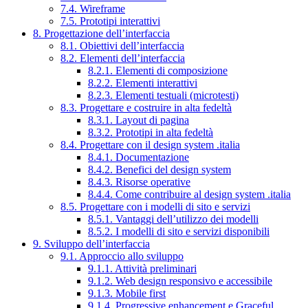
7.4. Wireframe
7.5. Prototipi interattivi
8. Progettazione dell’interfaccia
8.1. Obiettivi dell’interfaccia
8.2. Elementi dell’interfaccia
8.2.1. Elementi di composizione
8.2.2. Elementi interattivi
8.2.3. Elementi testuali (microtesti)
8.3. Progettare e costruire in alta fedeltà
8.3.1. Layout di pagina
8.3.2. Prototipi in alta fedeltà
8.4. Progettare con il design system .italia
8.4.1. Documentazione
8.4.2. Benefici del design system
8.4.3. Risorse operative
8.4.4. Come contribuire al design system .italia
8.5. Progettare con i modelli di sito e servizi
8.5.1. Vantaggi dell’utilizzo dei modelli
8.5.2. I modelli di sito e servizi disponibili
9. Sviluppo dell’interfaccia
9.1. Approccio allo sviluppo
9.1.1. Attività preliminari
9.1.2. Web design responsivo e accessibile
9.1.3. Mobile first
9.1.4. Progressive enhancement e Graceful