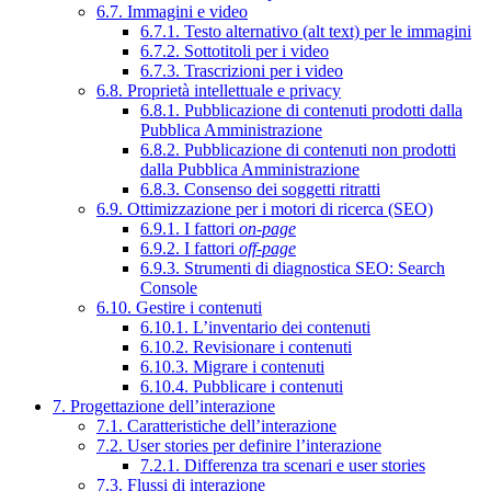
6.7. Immagini e video
6.7.1. Testo alternativo (alt text) per le immagini
6.7.2. Sottotitoli per i video
6.7.3. Trascrizioni per i video
6.8. Proprietà intellettuale e privacy
6.8.1. Pubblicazione di contenuti prodotti dalla
Pubblica Amministrazione
6.8.2. Pubblicazione di contenuti non prodotti
dalla Pubblica Amministrazione
6.8.3. Consenso dei soggetti ritratti
6.9. Ottimizzazione per i motori di ricerca (SEO)
6.9.1. I fattori
on-page
6.9.2. I fattori
off-page
6.9.3. Strumenti di diagnostica SEO: Search
Console
6.10. Gestire i contenuti
6.10.1. L’inventario dei contenuti
6.10.2. Revisionare i contenuti
6.10.3. Migrare i contenuti
6.10.4. Pubblicare i contenuti
7. Progettazione dell’interazione
7.1. Caratteristiche dell’interazione
7.2. User stories per definire l’interazione
7.2.1. Differenza tra scenari e user stories
7.3. Flussi di interazione