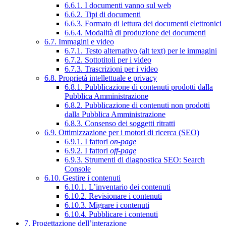
6.6.1. I documenti vanno sul web
6.6.2. Tipi di documenti
6.6.3. Formato di lettura dei documenti elettronici
6.6.4. Modalità di produzione dei documenti
6.7. Immagini e video
6.7.1. Testo alternativo (alt text) per le immagini
6.7.2. Sottotitoli per i video
6.7.3. Trascrizioni per i video
6.8. Proprietà intellettuale e privacy
6.8.1. Pubblicazione di contenuti prodotti dalla
Pubblica Amministrazione
6.8.2. Pubblicazione di contenuti non prodotti
dalla Pubblica Amministrazione
6.8.3. Consenso dei soggetti ritratti
6.9. Ottimizzazione per i motori di ricerca (SEO)
6.9.1. I fattori
on-page
6.9.2. I fattori
off-page
6.9.3. Strumenti di diagnostica SEO: Search
Console
6.10. Gestire i contenuti
6.10.1. L’inventario dei contenuti
6.10.2. Revisionare i contenuti
6.10.3. Migrare i contenuti
6.10.4. Pubblicare i contenuti
7. Progettazione dell’interazione