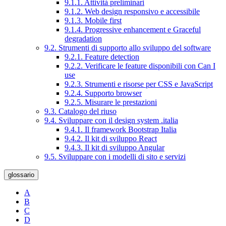
9.1.1. Attività preliminari
9.1.2. Web design responsivo e accessibile
9.1.3. Mobile first
9.1.4. Progressive enhancement e Graceful
degradation
9.2. Strumenti di supporto allo sviluppo del software
9.2.1. Feature detection
9.2.2. Verificare le feature disponibili con Can I
use
9.2.3. Strumenti e risorse per CSS e JavaScript
9.2.4. Supporto browser
9.2.5. Misurare le prestazioni
9.3. Catalogo del riuso
9.4. Sviluppare con il design system .italia
9.4.1. Il framework Bootstrap Italia
9.4.2. Il kit di sviluppo React
9.4.3. Il kit di sviluppo Angular
9.5. Sviluppare con i modelli di sito e servizi
glossario
A
B
C
D