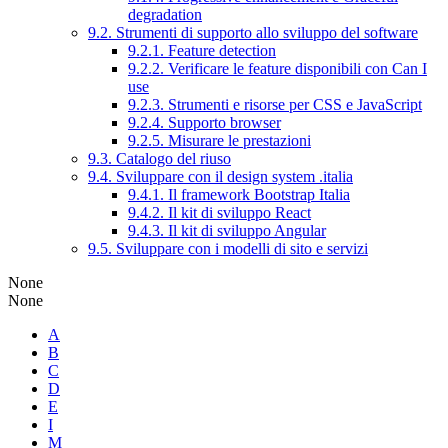
degradation
9.2. Strumenti di supporto allo sviluppo del software
9.2.1. Feature detection
9.2.2. Verificare le feature disponibili con Can I
use
9.2.3. Strumenti e risorse per CSS e JavaScript
9.2.4. Supporto browser
9.2.5. Misurare le prestazioni
9.3. Catalogo del riuso
9.4. Sviluppare con il design system .italia
9.4.1. Il framework Bootstrap Italia
9.4.2. Il kit di sviluppo React
9.4.3. Il kit di sviluppo Angular
9.5. Sviluppare con i modelli di sito e servizi
None
None
A
B
C
D
E
I
M