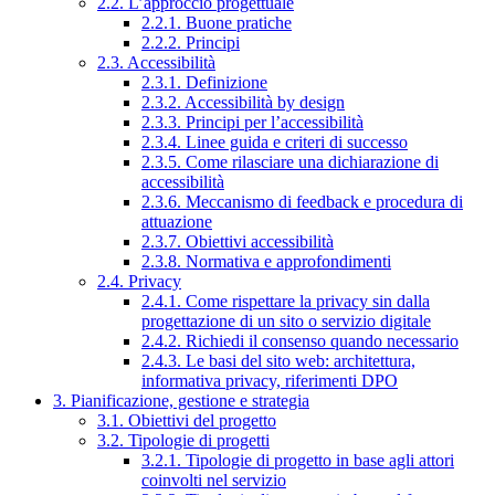
2.2. L’approccio progettuale
2.2.1. Buone pratiche
2.2.2. Principi
2.3. Accessibilità
2.3.1. Definizione
2.3.2. Accessibilità by design
2.3.3. Principi per l’accessibilità
2.3.4. Linee guida e criteri di successo
2.3.5. Come rilasciare una dichiarazione di
accessibilità
2.3.6. Meccanismo di feedback e procedura di
attuazione
2.3.7. Obiettivi accessibilità
2.3.8. Normativa e approfondimenti
2.4. Privacy
2.4.1. Come rispettare la privacy sin dalla
progettazione di un sito o servizio digitale
2.4.2. Richiedi il consenso quando necessario
2.4.3. Le basi del sito web: architettura,
informativa privacy, riferimenti DPO
3. Pianificazione, gestione e strategia
3.1. Obiettivi del progetto
3.2. Tipologie di progetti
3.2.1. Tipologie di progetto in base agli attori
coinvolti nel servizio