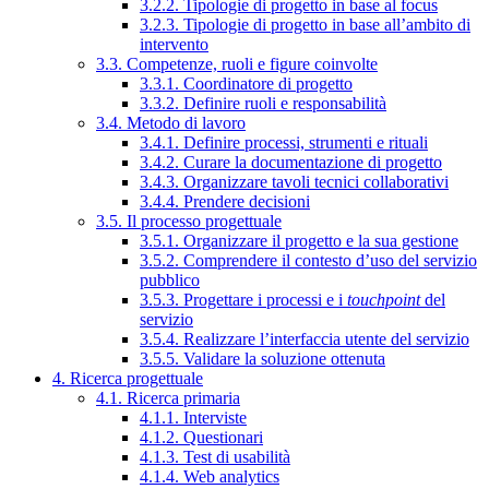
3.2.2. Tipologie di progetto in base al focus
3.2.3. Tipologie di progetto in base all’ambito di
intervento
3.3. Competenze, ruoli e figure coinvolte
3.3.1. Coordinatore di progetto
3.3.2. Definire ruoli e responsabilità
3.4. Metodo di lavoro
3.4.1. Definire processi, strumenti e rituali
3.4.2. Curare la documentazione di progetto
3.4.3. Organizzare tavoli tecnici collaborativi
3.4.4. Prendere decisioni
3.5. Il processo progettuale
3.5.1. Organizzare il progetto e la sua gestione
3.5.2. Comprendere il contesto d’uso del servizio
pubblico
3.5.3. Progettare i processi e i
touchpoint
del
servizio
3.5.4. Realizzare l’interfaccia utente del servizio
3.5.5. Validare la soluzione ottenuta
4. Ricerca progettuale
4.1. Ricerca primaria
4.1.1. Interviste
4.1.2. Questionari
4.1.3. Test di usabilità
4.1.4. Web analytics