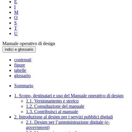
E
I
M
O
S
T
U
Manuale operativo di design
indici e glossario
contenuti
figure
tabelle
glossario
Sommario
1. Scopo, destinatari e uso del Manuale operativo di design
1.1. Versionamento e storico
1.2. Consultazione del manuale
1.3. Contribuisci al manuale
2. Introduzione al design per i servizi pubblici digitali
2.1. Design per l’amministrazione digitale (
e-
government
)