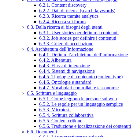
6.2.1. Content discovery
6.2.2. Dati di ricerca (search keywords)
6.2.3. Ricerca tramite analytics
6.2.4. Ricerca sui forum
6.3. Dalla ricerca ai bisogni degli utenti
6.3.1. User stories per definire i contenuti
6.3.2. Job stories per definire i contenuti
6.3.3. Criteri di accettazione
6.4. Architettura dell’informazione
6.4.1. Definire l’architettura dell’informazione
6.4.2. Alberatura
6.4.3. Flussi di interazione
6.4.4. Sistemi di navigazione
6.4.5. Tipologie di contenuto (content type)
6.4.6. Ontologie e standard
6.4.7. Vocabolari controllati e tassonomie
6.5. Scrittura e linguaggio
6.5.1. Come leggono le persone sul web
6.5.2. Le regole per un linguaggio semplice
6.5.3. Microtesti
6.5.4. Scrittura collaborativa
6.5.5. Content critique
6.5.6. Traduzione e localizzazione dei contenuti
6.6. Documenti