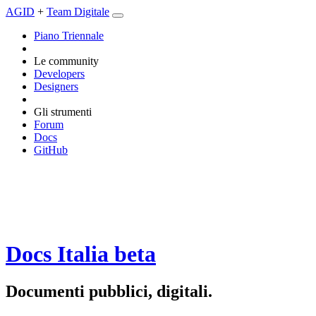
AGID
+
Team Digitale
Piano Triennale
Le community
Developers
Designers
Gli strumenti
Forum
Docs
GitHub
Docs Italia
beta
Documenti pubblici, digitali.