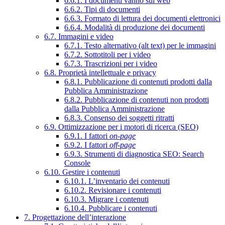
6.6.1. I documenti vanno sul web
6.6.2. Tipi di documenti
6.6.3. Formato di lettura dei documenti elettronici
6.6.4. Modalità di produzione dei documenti
6.7. Immagini e video
6.7.1. Testo alternativo (alt text) per le immagini
6.7.2. Sottotitoli per i video
6.7.3. Trascrizioni per i video
6.8. Proprietà intellettuale e privacy
6.8.1. Pubblicazione di contenuti prodotti dalla
Pubblica Amministrazione
6.8.2. Pubblicazione di contenuti non prodotti
dalla Pubblica Amministrazione
6.8.3. Consenso dei soggetti ritratti
6.9. Ottimizzazione per i motori di ricerca (SEO)
6.9.1. I fattori
on-page
6.9.2. I fattori
off-page
6.9.3. Strumenti di diagnostica SEO: Search
Console
6.10. Gestire i contenuti
6.10.1. L’inventario dei contenuti
6.10.2. Revisionare i contenuti
6.10.3. Migrare i contenuti
6.10.4. Pubblicare i contenuti
7. Progettazione dell’interazione