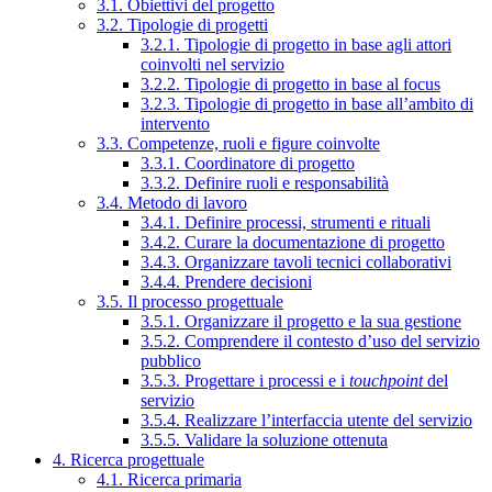
3.1. Obiettivi del progetto
3.2. Tipologie di progetti
3.2.1. Tipologie di progetto in base agli attori
coinvolti nel servizio
3.2.2. Tipologie di progetto in base al focus
3.2.3. Tipologie di progetto in base all’ambito di
intervento
3.3. Competenze, ruoli e figure coinvolte
3.3.1. Coordinatore di progetto
3.3.2. Definire ruoli e responsabilità
3.4. Metodo di lavoro
3.4.1. Definire processi, strumenti e rituali
3.4.2. Curare la documentazione di progetto
3.4.3. Organizzare tavoli tecnici collaborativi
3.4.4. Prendere decisioni
3.5. Il processo progettuale
3.5.1. Organizzare il progetto e la sua gestione
3.5.2. Comprendere il contesto d’uso del servizio
pubblico
3.5.3. Progettare i processi e i
touchpoint
del
servizio
3.5.4. Realizzare l’interfaccia utente del servizio
3.5.5. Validare la soluzione ottenuta
4. Ricerca progettuale
4.1. Ricerca primaria