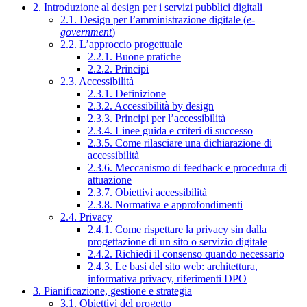
2. Introduzione al design per i servizi pubblici digitali
2.1. Design per l’amministrazione digitale (
e-
government
)
2.2. L’approccio progettuale
2.2.1. Buone pratiche
2.2.2. Principi
2.3. Accessibilità
2.3.1. Definizione
2.3.2. Accessibilità by design
2.3.3. Principi per l’accessibilità
2.3.4. Linee guida e criteri di successo
2.3.5. Come rilasciare una dichiarazione di
accessibilità
2.3.6. Meccanismo di feedback e procedura di
attuazione
2.3.7. Obiettivi accessibilità
2.3.8. Normativa e approfondimenti
2.4. Privacy
2.4.1. Come rispettare la privacy sin dalla
progettazione di un sito o servizio digitale
2.4.2. Richiedi il consenso quando necessario
2.4.3. Le basi del sito web: architettura,
informativa privacy, riferimenti DPO
3. Pianificazione, gestione e strategia
3.1. Obiettivi del progetto