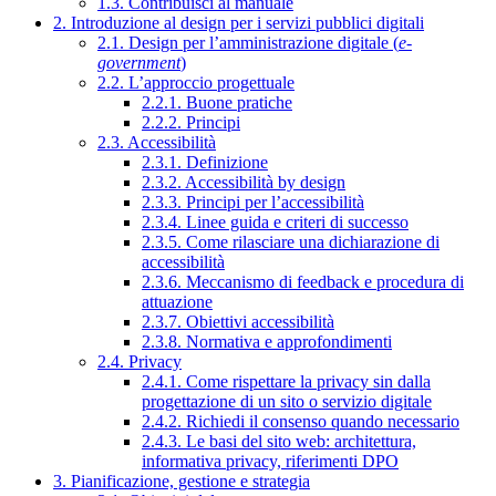
1.3. Contribuisci al manuale
2. Introduzione al design per i servizi pubblici digitali
2.1. Design per l’amministrazione digitale (
e-
government
)
2.2. L’approccio progettuale
2.2.1. Buone pratiche
2.2.2. Principi
2.3. Accessibilità
2.3.1. Definizione
2.3.2. Accessibilità by design
2.3.3. Principi per l’accessibilità
2.3.4. Linee guida e criteri di successo
2.3.5. Come rilasciare una dichiarazione di
accessibilità
2.3.6. Meccanismo di feedback e procedura di
attuazione
2.3.7. Obiettivi accessibilità
2.3.8. Normativa e approfondimenti
2.4. Privacy
2.4.1. Come rispettare la privacy sin dalla
progettazione di un sito o servizio digitale
2.4.2. Richiedi il consenso quando necessario
2.4.3. Le basi del sito web: architettura,
informativa privacy, riferimenti DPO
3. Pianificazione, gestione e strategia