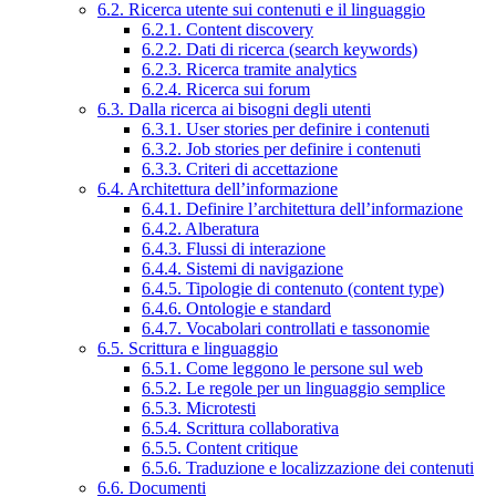
6.2. Ricerca utente sui contenuti e il linguaggio
6.2.1. Content discovery
6.2.2. Dati di ricerca (search keywords)
6.2.3. Ricerca tramite analytics
6.2.4. Ricerca sui forum
6.3. Dalla ricerca ai bisogni degli utenti
6.3.1. User stories per definire i contenuti
6.3.2. Job stories per definire i contenuti
6.3.3. Criteri di accettazione
6.4. Architettura dell’informazione
6.4.1. Definire l’architettura dell’informazione
6.4.2. Alberatura
6.4.3. Flussi di interazione
6.4.4. Sistemi di navigazione
6.4.5. Tipologie di contenuto (content type)
6.4.6. Ontologie e standard
6.4.7. Vocabolari controllati e tassonomie
6.5. Scrittura e linguaggio
6.5.1. Come leggono le persone sul web
6.5.2. Le regole per un linguaggio semplice
6.5.3. Microtesti
6.5.4. Scrittura collaborativa
6.5.5. Content critique
6.5.6. Traduzione e localizzazione dei contenuti
6.6. Documenti