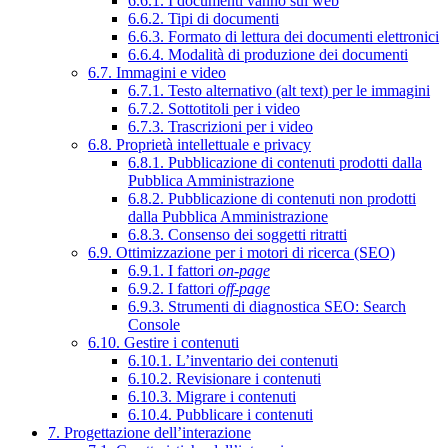
6.6.1. I documenti vanno sul web
6.6.2. Tipi di documenti
6.6.3. Formato di lettura dei documenti elettronici
6.6.4. Modalità di produzione dei documenti
6.7. Immagini e video
6.7.1. Testo alternativo (alt text) per le immagini
6.7.2. Sottotitoli per i video
6.7.3. Trascrizioni per i video
6.8. Proprietà intellettuale e privacy
6.8.1. Pubblicazione di contenuti prodotti dalla
Pubblica Amministrazione
6.8.2. Pubblicazione di contenuti non prodotti
dalla Pubblica Amministrazione
6.8.3. Consenso dei soggetti ritratti
6.9. Ottimizzazione per i motori di ricerca (SEO)
6.9.1. I fattori
on-page
6.9.2. I fattori
off-page
6.9.3. Strumenti di diagnostica SEO: Search
Console
6.10. Gestire i contenuti
6.10.1. L’inventario dei contenuti
6.10.2. Revisionare i contenuti
6.10.3. Migrare i contenuti
6.10.4. Pubblicare i contenuti
7. Progettazione dell’interazione