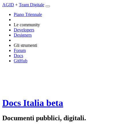
AGID
+
Team Digitale
Piano Triennale
Le community
Developers
Designers
Gli strumenti
Forum
Docs
GitHub
Docs Italia
beta
Documenti pubblici, digitali.