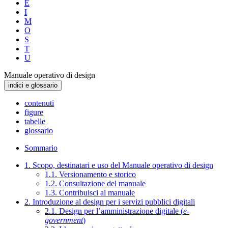
E
I
M
O
S
T
U
Manuale operativo di design
indici e glossario
contenuti
figure
tabelle
glossario
Sommario
1. Scopo, destinatari e uso del Manuale operativo di design
1.1. Versionamento e storico
1.2. Consultazione del manuale
1.3. Contribuisci al manuale
2. Introduzione al design per i servizi pubblici digitali
2.1. Design per l’amministrazione digitale (
e-
government
)