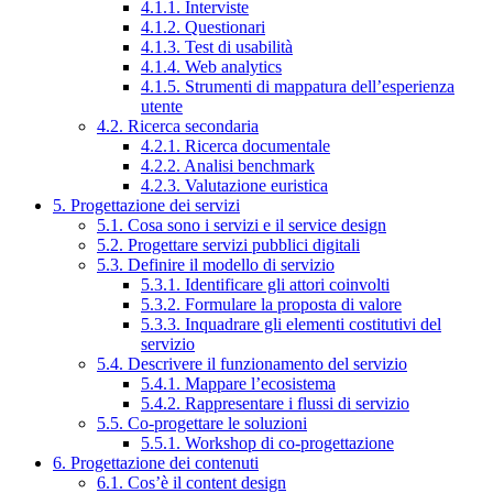
4.1.1. Interviste
4.1.2. Questionari
4.1.3. Test di usabilità
4.1.4. Web analytics
4.1.5. Strumenti di mappatura dell’esperienza
utente
4.2. Ricerca secondaria
4.2.1. Ricerca documentale
4.2.2. Analisi benchmark
4.2.3. Valutazione euristica
5. Progettazione dei servizi
5.1. Cosa sono i servizi e il service design
5.2. Progettare servizi pubblici digitali
5.3. Definire il modello di servizio
5.3.1. Identificare gli attori coinvolti
5.3.2. Formulare la proposta di valore
5.3.3. Inquadrare gli elementi costitutivi del
servizio
5.4. Descrivere il funzionamento del servizio
5.4.1. Mappare l’ecosistema
5.4.2. Rappresentare i flussi di servizio
5.5. Co-progettare le soluzioni
5.5.1. Workshop di co-progettazione
6. Progettazione dei contenuti
6.1. Cos’è il content design