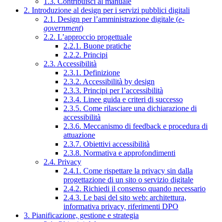
1.3. Contribuisci al manuale
2. Introduzione al design per i servizi pubblici digitali
2.1. Design per l’amministrazione digitale (
e-
government
)
2.2. L’approccio progettuale
2.2.1. Buone pratiche
2.2.2. Principi
2.3. Accessibilità
2.3.1. Definizione
2.3.2. Accessibilità by design
2.3.3. Principi per l’accessibilità
2.3.4. Linee guida e criteri di successo
2.3.5. Come rilasciare una dichiarazione di
accessibilità
2.3.6. Meccanismo di feedback e procedura di
attuazione
2.3.7. Obiettivi accessibilità
2.3.8. Normativa e approfondimenti
2.4. Privacy
2.4.1. Come rispettare la privacy sin dalla
progettazione di un sito o servizio digitale
2.4.2. Richiedi il consenso quando necessario
2.4.3. Le basi del sito web: architettura,
informativa privacy, riferimenti DPO
3. Pianificazione, gestione e strategia