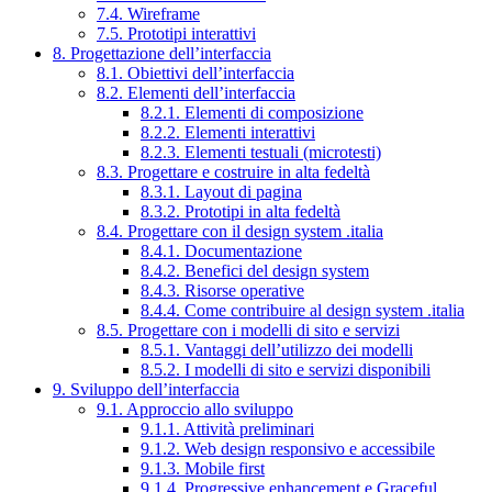
7.4. Wireframe
7.5. Prototipi interattivi
8. Progettazione dell’interfaccia
8.1. Obiettivi dell’interfaccia
8.2. Elementi dell’interfaccia
8.2.1. Elementi di composizione
8.2.2. Elementi interattivi
8.2.3. Elementi testuali (microtesti)
8.3. Progettare e costruire in alta fedeltà
8.3.1. Layout di pagina
8.3.2. Prototipi in alta fedeltà
8.4. Progettare con il design system .italia
8.4.1. Documentazione
8.4.2. Benefici del design system
8.4.3. Risorse operative
8.4.4. Come contribuire al design system .italia
8.5. Progettare con i modelli di sito e servizi
8.5.1. Vantaggi dell’utilizzo dei modelli
8.5.2. I modelli di sito e servizi disponibili
9. Sviluppo dell’interfaccia
9.1. Approccio allo sviluppo
9.1.1. Attività preliminari
9.1.2. Web design responsivo e accessibile
9.1.3. Mobile first
9.1.4. Progressive enhancement e Graceful