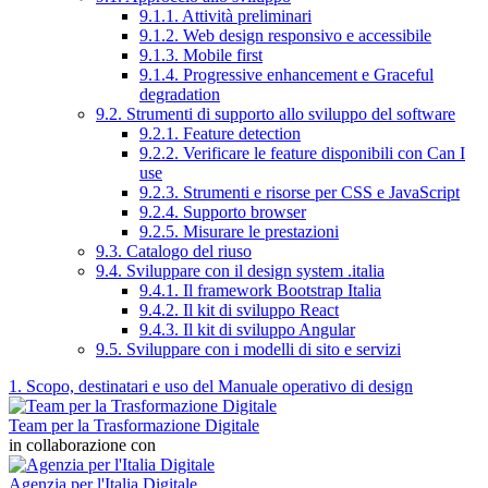
9.1.1. Attività preliminari
9.1.2. Web design responsivo e accessibile
9.1.3. Mobile first
9.1.4. Progressive enhancement e Graceful
degradation
9.2. Strumenti di supporto allo sviluppo del software
9.2.1. Feature detection
9.2.2. Verificare le feature disponibili con Can I
use
9.2.3. Strumenti e risorse per CSS e JavaScript
9.2.4. Supporto browser
9.2.5. Misurare le prestazioni
9.3. Catalogo del riuso
9.4. Sviluppare con il design system .italia
9.4.1. Il framework Bootstrap Italia
9.4.2. Il kit di sviluppo React
9.4.3. Il kit di sviluppo Angular
9.5. Sviluppare con i modelli di sito e servizi
1. Scopo, destinatari e uso del Manuale operativo di design
Team per la Trasformazione Digitale
in collaborazione con
Agenzia per l'Italia Digitale