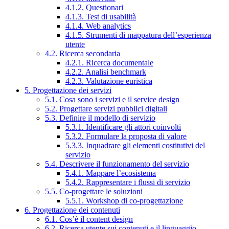
4.1.2. Questionari
4.1.3. Test di usabilità
4.1.4. Web analytics
4.1.5. Strumenti di mappatura dell’esperienza
utente
4.2. Ricerca secondaria
4.2.1. Ricerca documentale
4.2.2. Analisi benchmark
4.2.3. Valutazione euristica
5. Progettazione dei servizi
5.1. Cosa sono i servizi e il service design
5.2. Progettare servizi pubblici digitali
5.3. Definire il modello di servizio
5.3.1. Identificare gli attori coinvolti
5.3.2. Formulare la proposta di valore
5.3.3. Inquadrare gli elementi costitutivi del
servizio
5.4. Descrivere il funzionamento del servizio
5.4.1. Mappare l’ecosistema
5.4.2. Rappresentare i flussi di servizio
5.5. Co-progettare le soluzioni
5.5.1. Workshop di co-progettazione
6. Progettazione dei contenuti
6.1. Cos’è il content design
6.2. Ricerca utente sui contenuti e il linguaggio