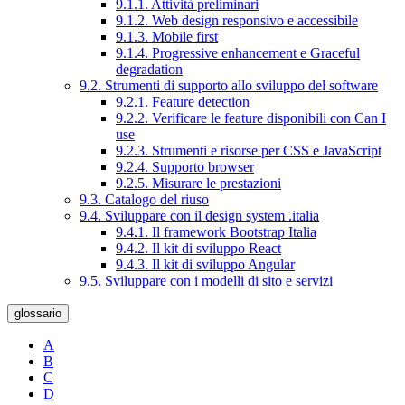
9.1.1. Attività preliminari
9.1.2. Web design responsivo e accessibile
9.1.3. Mobile first
9.1.4. Progressive enhancement e Graceful
degradation
9.2. Strumenti di supporto allo sviluppo del software
9.2.1. Feature detection
9.2.2. Verificare le feature disponibili con Can I
use
9.2.3. Strumenti e risorse per CSS e JavaScript
9.2.4. Supporto browser
9.2.5. Misurare le prestazioni
9.3. Catalogo del riuso
9.4. Sviluppare con il design system .italia
9.4.1. Il framework Bootstrap Italia
9.4.2. Il kit di sviluppo React
9.4.3. Il kit di sviluppo Angular
9.5. Sviluppare con i modelli di sito e servizi
glossario
A
B
C
D