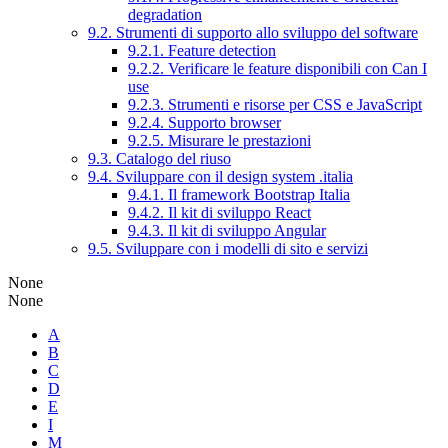
degradation
9.2. Strumenti di supporto allo sviluppo del software
9.2.1. Feature detection
9.2.2. Verificare le feature disponibili con Can I
use
9.2.3. Strumenti e risorse per CSS e JavaScript
9.2.4. Supporto browser
9.2.5. Misurare le prestazioni
9.3. Catalogo del riuso
9.4. Sviluppare con il design system .italia
9.4.1. Il framework Bootstrap Italia
9.4.2. Il kit di sviluppo React
9.4.3. Il kit di sviluppo Angular
9.5. Sviluppare con i modelli di sito e servizi
None
None
A
B
C
D
E
I
M