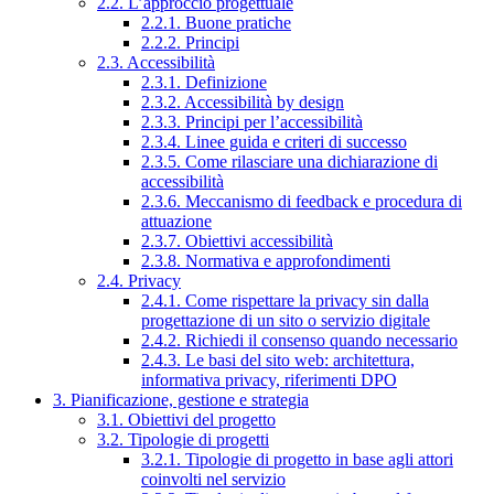
2.2. L’approccio progettuale
2.2.1. Buone pratiche
2.2.2. Principi
2.3. Accessibilità
2.3.1. Definizione
2.3.2. Accessibilità by design
2.3.3. Principi per l’accessibilità
2.3.4. Linee guida e criteri di successo
2.3.5. Come rilasciare una dichiarazione di
accessibilità
2.3.6. Meccanismo di feedback e procedura di
attuazione
2.3.7. Obiettivi accessibilità
2.3.8. Normativa e approfondimenti
2.4. Privacy
2.4.1. Come rispettare la privacy sin dalla
progettazione di un sito o servizio digitale
2.4.2. Richiedi il consenso quando necessario
2.4.3. Le basi del sito web: architettura,
informativa privacy, riferimenti DPO
3. Pianificazione, gestione e strategia
3.1. Obiettivi del progetto
3.2. Tipologie di progetti
3.2.1. Tipologie di progetto in base agli attori
coinvolti nel servizio