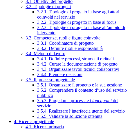
3.1. Obiettivi del progetto
3.2. Tipologie di progetti
3.2.1. Tipologie di progetto in base agli attori
coinvolti nel servizio
3.2.2. Tipologie di progetto in base al focus
3.2.3. Tipologie di progetto in base all’ambito di
intervento
3.3. Competenze, ruoli e figure coinvolte
3.3.1. Coordinatore di progetto
3.3.2. Definire ruoli e responsabilità
3.4. Metodo di lavoro
3.4.1. Definire processi, strumenti e rituali
3.4.2. Curare la documentazione di progetto
3.4.3. Organizzare tavoli tecnici collaborativi
3.4.4. Prendere decisioni
3.5. Il processo progettuale
3.5.1. Organizzare il progetto e la sua gestione
3.5.2. Comprendere il contesto d’uso del servizio
pubblico
3.5.3. Progettare i processi e i
touchpoint
del
servizio
3.5.4. Realizzare l’interfaccia utente del servizio
3.5.5. Validare la soluzione ottenuta
4. Ricerca progettuale
4.1. Ricerca primaria