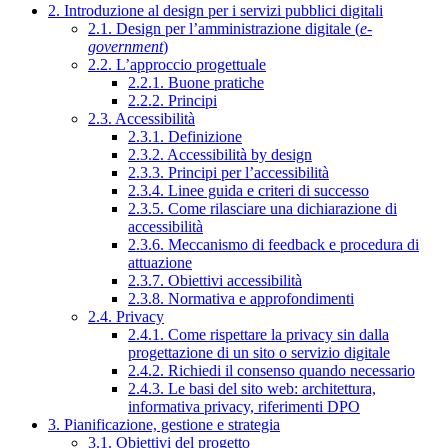
2. Introduzione al design per i servizi pubblici digitali
2.1. Design per l’amministrazione digitale (
e-
government
)
2.2. L’approccio progettuale
2.2.1. Buone pratiche
2.2.2. Principi
2.3. Accessibilità
2.3.1. Definizione
2.3.2. Accessibilità by design
2.3.3. Principi per l’accessibilità
2.3.4. Linee guida e criteri di successo
2.3.5. Come rilasciare una dichiarazione di
accessibilità
2.3.6. Meccanismo di feedback e procedura di
attuazione
2.3.7. Obiettivi accessibilità
2.3.8. Normativa e approfondimenti
2.4. Privacy
2.4.1. Come rispettare la privacy sin dalla
progettazione di un sito o servizio digitale
2.4.2. Richiedi il consenso quando necessario
2.4.3. Le basi del sito web: architettura,
informativa privacy, riferimenti DPO
3. Pianificazione, gestione e strategia
3.1. Obiettivi del progetto