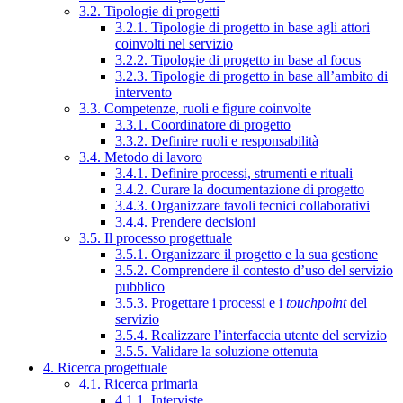
3.2. Tipologie di progetti
3.2.1. Tipologie di progetto in base agli attori
coinvolti nel servizio
3.2.2. Tipologie di progetto in base al focus
3.2.3. Tipologie di progetto in base all’ambito di
intervento
3.3. Competenze, ruoli e figure coinvolte
3.3.1. Coordinatore di progetto
3.3.2. Definire ruoli e responsabilità
3.4. Metodo di lavoro
3.4.1. Definire processi, strumenti e rituali
3.4.2. Curare la documentazione di progetto
3.4.3. Organizzare tavoli tecnici collaborativi
3.4.4. Prendere decisioni
3.5. Il processo progettuale
3.5.1. Organizzare il progetto e la sua gestione
3.5.2. Comprendere il contesto d’uso del servizio
pubblico
3.5.3. Progettare i processi e i
touchpoint
del
servizio
3.5.4. Realizzare l’interfaccia utente del servizio
3.5.5. Validare la soluzione ottenuta
4. Ricerca progettuale
4.1. Ricerca primaria
4.1.1. Interviste