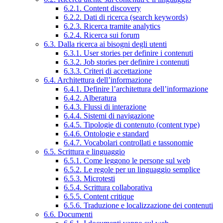
6.2.1. Content discovery
6.2.2. Dati di ricerca (search keywords)
6.2.3. Ricerca tramite analytics
6.2.4. Ricerca sui forum
6.3. Dalla ricerca ai bisogni degli utenti
6.3.1. User stories per definire i contenuti
6.3.2. Job stories per definire i contenuti
6.3.3. Criteri di accettazione
6.4. Architettura dell’informazione
6.4.1. Definire l’architettura dell’informazione
6.4.2. Alberatura
6.4.3. Flussi di interazione
6.4.4. Sistemi di navigazione
6.4.5. Tipologie di contenuto (content type)
6.4.6. Ontologie e standard
6.4.7. Vocabolari controllati e tassonomie
6.5. Scrittura e linguaggio
6.5.1. Come leggono le persone sul web
6.5.2. Le regole per un linguaggio semplice
6.5.3. Microtesti
6.5.4. Scrittura collaborativa
6.5.5. Content critique
6.5.6. Traduzione e localizzazione dei contenuti
6.6. Documenti