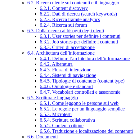
6.2. Ricerca utente sui contenuti e il linguaggio
6.2.1. Content discovery
6.2.2. Dati di ricerca (search keywords)
6.2.3. Ricerca tramite analytics
6.2.4. Ricerca sui forum
6.3. Dalla ricerca ai bisogni degli utenti
6.3.1. User stories per definire i contenuti
6.3.2. Job stories per definire i contenuti
6.3.3. Criteri di accettazione
6.4. Architettura dell’informazione
6.4.1. Definire l’architettura dell’informazione
6.4.2. Alberatura
6.4.3. Flussi di interazione
6.4.4. Sistemi di navigazione
6.4.5. Tipologie di contenuto (content type)
6.4.6. Ontologie e standard
6.4.7. Vocabolari controllati e tassonomie
6.5. Scrittura e linguaggio
6.5.1. Come leggono le persone sul web
6.5.2. Le regole per un linguaggio semplice
6.5.3. Microtesti
6.5.4. Scrittura collaborativa
6.5.5. Content critique
6.5.6. Traduzione e localizzazione dei contenuti
6.6. Documenti