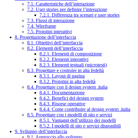
7.1. Caratteristiche dell’interazione
7.2. User stories per definire l’interazione
7.2.1. Differenza tra scenari e user stories
7.3. Flussi di interazione
7.4. Wireframe
7.5. Prototipi interattivi
8. Progettazione dell’interfaccia
8.1. Obiettivi dell’interfaccia
8.2. Elementi dell’interfaccia
8.2.1. Elementi di composizione
8.2.2. Elementi interattivi
8.2.3. Elementi testuali (microtesti)
8.3. Progettare e costruire in alta fedeltà
8.3.1. Layout di pagina
8.3.2. Prototipi in alta fedeltà
8.4. Progettare con il design system .italia
8.4.1. Documentazione
8.4.2. Benefici del design system
8.4.3. Risorse operative
8.4.4. Come contribuire al design system .italia
8.5. Progettare con i modelli di sito e servizi
8.5.1. Vantaggi dell’utilizzo dei modelli
8.5.2. I modelli di sito e servizi disponibili
9. Sviluppo dell’interfaccia
9.1. Approccio allo sviluppo