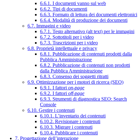
6.6.1. I documenti vanno sul web
6.6.2. Tipi di documenti
6.6.3. Formato di lettura dei documenti elettronici
6.6.4. Modalità di produzione dei documenti
6.7. Immagini e video
6.7.1. Testo alternativo (alt text) per le immagini
6.7.2. Sottotitoli per i video
6.7.3. Trascrizioni per i video
6.8. Proprietà intellettuale e privacy
6.8.1. Pubblicazione di contenuti prodotti dalla
Pubblica Amministrazione
6.8.2. Pubblicazione di contenuti non prodotti
dalla Pubblica Amministrazione
6.8.3. Consenso dei soggetti ritratti
6.9. Ottimizzazione per i motori di ricerca (SEO)
6.9.1. I fattori
on-page
6.9.2. I fattori
off-page
6.9.3. Strumenti di diagnostica SEO: Search
Console
6.10. Gestire i contenuti
6.10.1. L’inventario dei contenuti
6.10.2. Revisionare i contenuti
6.10.3. Migrare i contenuti
6.10.4. Pubblicare i contenuti
7. Progettazione dell’interazione