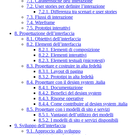
7.1. Caratteristiche dell’interazione
7.2. User stories per definire l’interazione
7.2.1. Differenza tra scenari e user stories
7.3. Flussi di interazione
7.4. Wireframe
7.5. Prototipi interattivi
8. Progettazione dell’interfaccia
8.1. Obiettivi dell’interfaccia
8.2. Elementi dell’interfaccia
8.2.1. Elementi di composizione
8.2.2. Elementi interattivi
8.2.3. Elementi testuali (microtesti)
8.3. Progettare e costruire in alta fedeltà
8.3.1. Layout di pagina
8.3.2. Prototipi in alta fedeltà
8.4. Progettare con il design system .italia
8.4.1. Documentazione
8.4.2. Benefici del design system
8.4.3. Risorse operative
8.4.4. Come contribuire al design system .italia
8.5. Progettare con i modelli di sito e servizi
8.5.1. Vantaggi dell’utilizzo dei modelli
8.5.2. I modelli di sito e servizi disponibili
9. Sviluppo dell’interfaccia
9.1. Approccio allo sviluppo