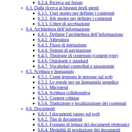
6.2.4. Ricerca sui forum
6.3. Dalla ricerca ai bisogni degli utenti
6.3.1. User stories per definire i contenuti
6.3.2. Job stories per definire i contenuti
6.3.3. Criteri di accettazione
6.4. Architettura dell’informazione
6.4.1. Definire l’architettura dell’informazione
6.4.2. Alberatura
6.4.3. Flussi di interazione
6.4.4. Sistemi di navigazione
6.4.5. Tipologie di contenuto (content type)
6.4.6. Ontologie e standard
6.4.7. Vocabolari controllati e tassonomie
6.5. Scrittura e linguaggio
6.5.1. Come leggono le persone sul web
6.5.2. Le regole per un linguaggio semplice
6.5.3. Microtesti
6.5.4. Scrittura collaborativa
6.5.5. Content critique
6.5.6. Traduzione e localizzazione dei contenuti
6.6. Documenti
6.6.1. I documenti vanno sul web
6.6.2. Tipi di documenti
6.6.3. Formato di lettura dei documenti elettronici
6.6.4. Modalità di produzione dei documenti