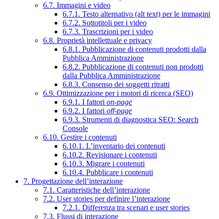
6.7. Immagini e video
6.7.1. Testo alternativo (alt text) per le immagini
6.7.2. Sottotitoli per i video
6.7.3. Trascrizioni per i video
6.8. Proprietà intellettuale e privacy
6.8.1. Pubblicazione di contenuti prodotti dalla
Pubblica Amministrazione
6.8.2. Pubblicazione di contenuti non prodotti
dalla Pubblica Amministrazione
6.8.3. Consenso dei soggetti ritratti
6.9. Ottimizzazione per i motori di ricerca (SEO)
6.9.1. I fattori
on-page
6.9.2. I fattori
off-page
6.9.3. Strumenti di diagnostica SEO: Search
Console
6.10. Gestire i contenuti
6.10.1. L’inventario dei contenuti
6.10.2. Revisionare i contenuti
6.10.3. Migrare i contenuti
6.10.4. Pubblicare i contenuti
7. Progettazione dell’interazione
7.1. Caratteristiche dell’interazione
7.2. User stories per definire l’interazione
7.2.1. Differenza tra scenari e user stories
7.3. Flussi di interazione