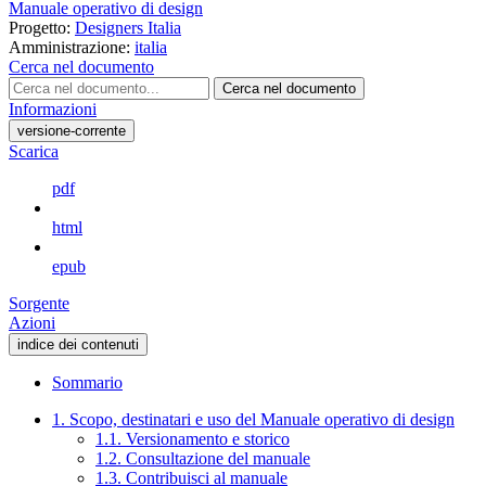
Manuale operativo di design
Progetto:
Designers Italia
Amministrazione:
italia
Cerca nel documento
Cerca nel documento
Informazioni
versione-corrente
Scarica
pdf
html
epub
Sorgente
Azioni
indice dei contenuti
Sommario
1. Scopo, destinatari e uso del Manuale operativo di design
1.1. Versionamento e storico
1.2. Consultazione del manuale
1.3. Contribuisci al manuale