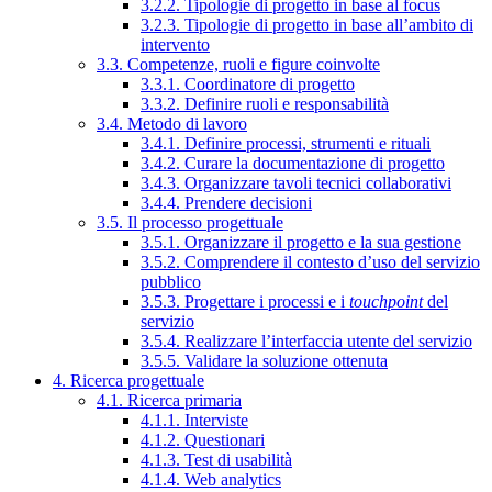
3.2.2. Tipologie di progetto in base al focus
3.2.3. Tipologie di progetto in base all’ambito di
intervento
3.3. Competenze, ruoli e figure coinvolte
3.3.1. Coordinatore di progetto
3.3.2. Definire ruoli e responsabilità
3.4. Metodo di lavoro
3.4.1. Definire processi, strumenti e rituali
3.4.2. Curare la documentazione di progetto
3.4.3. Organizzare tavoli tecnici collaborativi
3.4.4. Prendere decisioni
3.5. Il processo progettuale
3.5.1. Organizzare il progetto e la sua gestione
3.5.2. Comprendere il contesto d’uso del servizio
pubblico
3.5.3. Progettare i processi e i
touchpoint
del
servizio
3.5.4. Realizzare l’interfaccia utente del servizio
3.5.5. Validare la soluzione ottenuta
4. Ricerca progettuale
4.1. Ricerca primaria
4.1.1. Interviste
4.1.2. Questionari
4.1.3. Test di usabilità
4.1.4. Web analytics