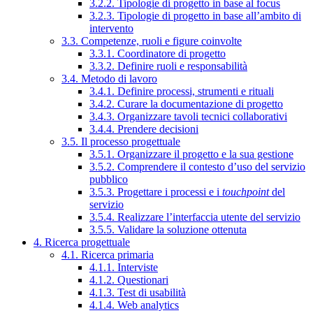
3.2.2. Tipologie di progetto in base al focus
3.2.3. Tipologie di progetto in base all’ambito di
intervento
3.3. Competenze, ruoli e figure coinvolte
3.3.1. Coordinatore di progetto
3.3.2. Definire ruoli e responsabilità
3.4. Metodo di lavoro
3.4.1. Definire processi, strumenti e rituali
3.4.2. Curare la documentazione di progetto
3.4.3. Organizzare tavoli tecnici collaborativi
3.4.4. Prendere decisioni
3.5. Il processo progettuale
3.5.1. Organizzare il progetto e la sua gestione
3.5.2. Comprendere il contesto d’uso del servizio
pubblico
3.5.3. Progettare i processi e i
touchpoint
del
servizio
3.5.4. Realizzare l’interfaccia utente del servizio
3.5.5. Validare la soluzione ottenuta
4. Ricerca progettuale
4.1. Ricerca primaria
4.1.1. Interviste
4.1.2. Questionari
4.1.3. Test di usabilità
4.1.4. Web analytics