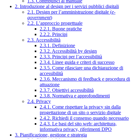
1.3. Contribuisci al manuale
2. Introduzione al design per i servizi pubblici digitali
2.1. Design per l’amministrazione digitale (
e-
government
)
2.2. L’approccio progettuale
2.2.1. Buone pratiche
2.2.2. Principi
2.3. Accessibilità
2.3.1. Definizione
2.3.2. Accessibilità by design
2.3.3. Principi per l’accessibilità
2.3.4. Linee guida e criteri di successo
2.3.5. Come rilasciare una dichiarazione di
accessibilità
2.3.6. Meccanismo di feedback e procedura di
attuazione
2.3.7. Obiettivi accessibilità
2.3.8. Normativa e approfondimenti
2.4. Privacy
2.4.1. Come rispettare la privacy sin dalla
progettazione di un sito o servizio digitale
2.4.2. Richiedi il consenso quando necessario
2.4.3. Le basi del sito web: architettura,
informativa privacy, riferimenti DPO
3. Pianificazione, gestione e strategia