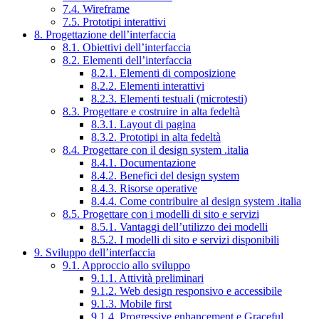
7.4. Wireframe
7.5. Prototipi interattivi
8. Progettazione dell’interfaccia
8.1. Obiettivi dell’interfaccia
8.2. Elementi dell’interfaccia
8.2.1. Elementi di composizione
8.2.2. Elementi interattivi
8.2.3. Elementi testuali (microtesti)
8.3. Progettare e costruire in alta fedeltà
8.3.1. Layout di pagina
8.3.2. Prototipi in alta fedeltà
8.4. Progettare con il design system .italia
8.4.1. Documentazione
8.4.2. Benefici del design system
8.4.3. Risorse operative
8.4.4. Come contribuire al design system .italia
8.5. Progettare con i modelli di sito e servizi
8.5.1. Vantaggi dell’utilizzo dei modelli
8.5.2. I modelli di sito e servizi disponibili
9. Sviluppo dell’interfaccia
9.1. Approccio allo sviluppo
9.1.1. Attività preliminari
9.1.2. Web design responsivo e accessibile
9.1.3. Mobile first
9.1.4. Progressive enhancement e Graceful