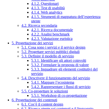
4.1.2. Questionari
4.1.3. Test di usabilità
4.1.4. Web analytics
4.1.5. Strumenti di mappatura dell’esperienza
utente
4.2. Ricerca secondaria
4.2.1. Ricerca documentale
4.2.2. Analisi benchmark
4.2.3. Valutazione euristica
5. Progettazione dei servizi
5.1. Cosa sono i servizi e il service design
5.2. Progettare servizi pubblici digitali
5.3. Definire il modello di servizio
5.3.1. Identificare gli attori coinvolti
5.3.2. Formulare la proposta di valore
5.3.3. Inquadrare gli elementi costitutivi del
servizio
5.4. Descrivere il funzionamento del servizio
5.4.1. Mappare l’ecosistema
5.4.2. Rappresentare i flussi di servizio
5.5. Co-progettare le soluzioni
5.5.1. Workshop di co-progettazione
6. Progettazione dei contenuti
6.1. Cos’è il content design
6.2. Ricerca utente sui contenuti e il linguaggio