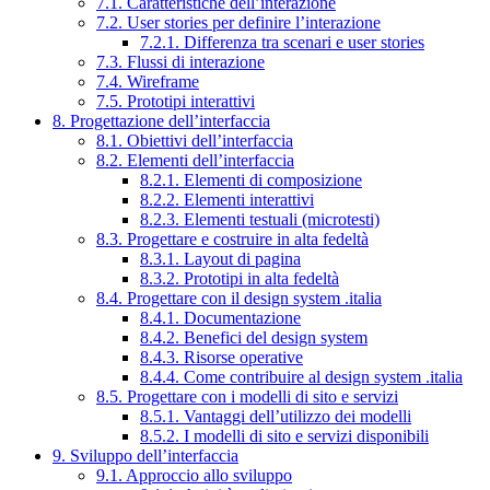
7.1. Caratteristiche dell’interazione
7.2. User stories per definire l’interazione
7.2.1. Differenza tra scenari e user stories
7.3. Flussi di interazione
7.4. Wireframe
7.5. Prototipi interattivi
8. Progettazione dell’interfaccia
8.1. Obiettivi dell’interfaccia
8.2. Elementi dell’interfaccia
8.2.1. Elementi di composizione
8.2.2. Elementi interattivi
8.2.3. Elementi testuali (microtesti)
8.3. Progettare e costruire in alta fedeltà
8.3.1. Layout di pagina
8.3.2. Prototipi in alta fedeltà
8.4. Progettare con il design system .italia
8.4.1. Documentazione
8.4.2. Benefici del design system
8.4.3. Risorse operative
8.4.4. Come contribuire al design system .italia
8.5. Progettare con i modelli di sito e servizi
8.5.1. Vantaggi dell’utilizzo dei modelli
8.5.2. I modelli di sito e servizi disponibili
9. Sviluppo dell’interfaccia
9.1. Approccio allo sviluppo