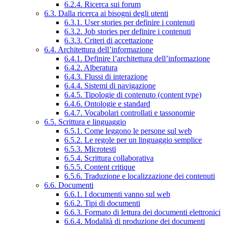
6.2.4. Ricerca sui forum
6.3. Dalla ricerca ai bisogni degli utenti
6.3.1. User stories per definire i contenuti
6.3.2. Job stories per definire i contenuti
6.3.3. Criteri di accettazione
6.4. Architettura dell’informazione
6.4.1. Definire l’architettura dell’informazione
6.4.2. Alberatura
6.4.3. Flussi di interazione
6.4.4. Sistemi di navigazione
6.4.5. Tipologie di contenuto (content type)
6.4.6. Ontologie e standard
6.4.7. Vocabolari controllati e tassonomie
6.5. Scrittura e linguaggio
6.5.1. Come leggono le persone sul web
6.5.2. Le regole per un linguaggio semplice
6.5.3. Microtesti
6.5.4. Scrittura collaborativa
6.5.5. Content critique
6.5.6. Traduzione e localizzazione dei contenuti
6.6. Documenti
6.6.1. I documenti vanno sul web
6.6.2. Tipi di documenti
6.6.3. Formato di lettura dei documenti elettronici
6.6.4. Modalità di produzione dei documenti