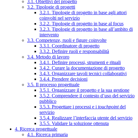
3.1. Obiettivi del progetto
3.2. Tipologie di progetti
3.2.1. Tipologie di progetto in base agli attori
coinvolti nel servizio
3.2.2. Tipologie di progetto in base al focus
3.2.3. Tipologie di progetto in base all’ambito di
intervento
3.3. Competenze, ruoli e figure coinvolte
3.3.1. Coordinatore di progetto
3.3.2. Definire ruoli e responsabilità
3.4. Metodo di lavoro
3.4.1. Definire processi, strumenti e rituali
3.4.2. Curare la documentazione di progetto
3.4.3. Organizzare tavoli tecnici collaborativi
3.4.4. Prendere decisioni
3.5. Il processo progettuale
3.5.1. Organizzare il progetto e la sua gestione
3.5.2. Comprendere il contesto d’uso del servizio
pubblico
3.5.3. Progettare i processi e i
touchpoint
del
servizio
3.5.4. Realizzare l’interfaccia utente del servizio
3.5.5. Validare la soluzione ottenuta
4. Ricerca progettuale
4.1. Ricerca primaria