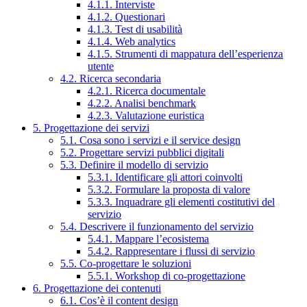
4.1.1. Interviste
4.1.2. Questionari
4.1.3. Test di usabilità
4.1.4. Web analytics
4.1.5. Strumenti di mappatura dell’esperienza
utente
4.2. Ricerca secondaria
4.2.1. Ricerca documentale
4.2.2. Analisi benchmark
4.2.3. Valutazione euristica
5. Progettazione dei servizi
5.1. Cosa sono i servizi e il service design
5.2. Progettare servizi pubblici digitali
5.3. Definire il modello di servizio
5.3.1. Identificare gli attori coinvolti
5.3.2. Formulare la proposta di valore
5.3.3. Inquadrare gli elementi costitutivi del
servizio
5.4. Descrivere il funzionamento del servizio
5.4.1. Mappare l’ecosistema
5.4.2. Rappresentare i flussi di servizio
5.5. Co-progettare le soluzioni
5.5.1. Workshop di co-progettazione
6. Progettazione dei contenuti
6.1. Cos’è il content design