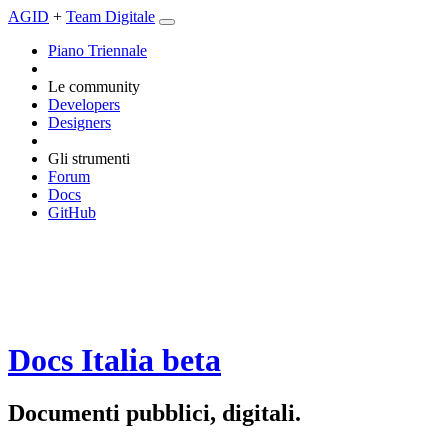
AGID
+
Team Digitale
Piano Triennale
Le community
Developers
Designers
Gli strumenti
Forum
Docs
GitHub
Docs Italia
beta
Documenti pubblici, digitali.