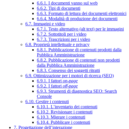
6.6.1. I documenti vanno sul web
6.6.2. Tipi di documenti
6.6.3. Formato di lettura dei documenti elettronici
6.6.4. Modalità di produzione dei documenti
6.7. Immagini e video
6.7.1. Testo alternativo (alt text) per le immagini
6.7.2. Sottotitoli per i video
6.7.3. Trascrizioni per i video
6.8. Proprietà intellettuale e privacy
6.8.1. Pubblicazione di contenuti prodotti dalla
Pubblica Amministrazione
6.8.2. Pubblicazione di contenuti non prodotti
dalla Pubblica Amministrazione
6.8.3. Consenso dei soggetti ritratti
6.9. Ottimizzazione per i motori di ricerca (SEO)
6.9.1. I fattori
on-page
6.9.2. I fattori
off-page
6.9.3. Strumenti di diagnostica SEO: Search
Console
6.10. Gestire i contenuti
6.10.1. L’inventario dei contenuti
6.10.2. Revisionare i contenuti
6.10.3. Migrare i contenuti
6.10.4. Pubblicare i contenuti
7. Progettazione dell’interazione