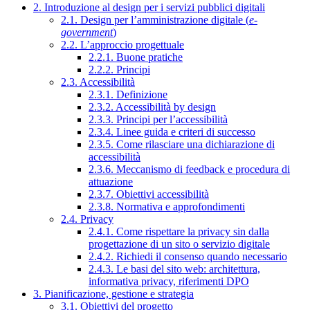
2. Introduzione al design per i servizi pubblici digitali
2.1. Design per l’amministrazione digitale (
e-
government
)
2.2. L’approccio progettuale
2.2.1. Buone pratiche
2.2.2. Principi
2.3. Accessibilità
2.3.1. Definizione
2.3.2. Accessibilità by design
2.3.3. Principi per l’accessibilità
2.3.4. Linee guida e criteri di successo
2.3.5. Come rilasciare una dichiarazione di
accessibilità
2.3.6. Meccanismo di feedback e procedura di
attuazione
2.3.7. Obiettivi accessibilità
2.3.8. Normativa e approfondimenti
2.4. Privacy
2.4.1. Come rispettare la privacy sin dalla
progettazione di un sito o servizio digitale
2.4.2. Richiedi il consenso quando necessario
2.4.3. Le basi del sito web: architettura,
informativa privacy, riferimenti DPO
3. Pianificazione, gestione e strategia
3.1. Obiettivi del progetto