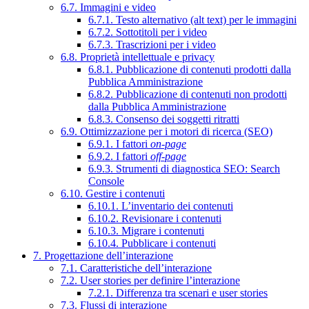
6.7. Immagini e video
6.7.1. Testo alternativo (alt text) per le immagini
6.7.2. Sottotitoli per i video
6.7.3. Trascrizioni per i video
6.8. Proprietà intellettuale e privacy
6.8.1. Pubblicazione di contenuti prodotti dalla
Pubblica Amministrazione
6.8.2. Pubblicazione di contenuti non prodotti
dalla Pubblica Amministrazione
6.8.3. Consenso dei soggetti ritratti
6.9. Ottimizzazione per i motori di ricerca (SEO)
6.9.1. I fattori
on-page
6.9.2. I fattori
off-page
6.9.3. Strumenti di diagnostica SEO: Search
Console
6.10. Gestire i contenuti
6.10.1. L’inventario dei contenuti
6.10.2. Revisionare i contenuti
6.10.3. Migrare i contenuti
6.10.4. Pubblicare i contenuti
7. Progettazione dell’interazione
7.1. Caratteristiche dell’interazione
7.2. User stories per definire l’interazione
7.2.1. Differenza tra scenari e user stories
7.3. Flussi di interazione