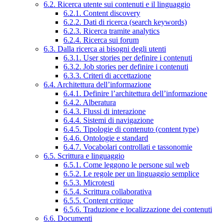
6.2. Ricerca utente sui contenuti e il linguaggio
6.2.1. Content discovery
6.2.2. Dati di ricerca (search keywords)
6.2.3. Ricerca tramite analytics
6.2.4. Ricerca sui forum
6.3. Dalla ricerca ai bisogni degli utenti
6.3.1. User stories per definire i contenuti
6.3.2. Job stories per definire i contenuti
6.3.3. Criteri di accettazione
6.4. Architettura dell’informazione
6.4.1. Definire l’architettura dell’informazione
6.4.2. Alberatura
6.4.3. Flussi di interazione
6.4.4. Sistemi di navigazione
6.4.5. Tipologie di contenuto (content type)
6.4.6. Ontologie e standard
6.4.7. Vocabolari controllati e tassonomie
6.5. Scrittura e linguaggio
6.5.1. Come leggono le persone sul web
6.5.2. Le regole per un linguaggio semplice
6.5.3. Microtesti
6.5.4. Scrittura collaborativa
6.5.5. Content critique
6.5.6. Traduzione e localizzazione dei contenuti
6.6. Documenti