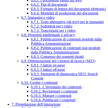
6.6.1. I documenti vanno sul web
6.6.2. Tipi di documenti
6.6.3. Formato di lettura dei documenti elettronici
6.6.4. Modalità di produzione dei documenti
6.7. Immagini e video
6.7.1. Testo alternativo (alt text) per le immagini
6.7.2. Sottotitoli per i video
6.7.3. Trascrizioni per i video
6.8. Proprietà intellettuale e privacy
6.8.1. Pubblicazione di contenuti prodotti dalla
Pubblica Amministrazione
6.8.2. Pubblicazione di contenuti non prodotti
dalla Pubblica Amministrazione
6.8.3. Consenso dei soggetti ritratti
6.9. Ottimizzazione per i motori di ricerca (SEO)
6.9.1. I fattori
on-page
6.9.2. I fattori
off-page
6.9.3. Strumenti di diagnostica SEO: Search
Console
6.10. Gestire i contenuti
6.10.1. L’inventario dei contenuti
6.10.2. Revisionare i contenuti
6.10.3. Migrare i contenuti
6.10.4. Pubblicare i contenuti
7. Progettazione dell’interazione