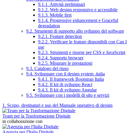
9.1.1. Attività preliminari
9.1.2. Web design responsivo e accessibile
9.1.3. Mobile first
9.1.4. Progressive enhancement e Graceful
degradation
9.2. Strumenti di supporto allo sviluppo del software
9.2.1. Feature detection
9.2.2. Verificare le feature disponibili con Can I
use
9.2.3. Strumenti e risorse per CSS e JavaScript
9.2.4. Supporto browser
9.2.5. Misurare le prestazioni
9.3. Catalogo del riuso
9.4. Sviluppare con il design system .italia
9.4.1. Il framework Bootstrap Italia
9.4.2. Il kit di sviluppo React
9.4.3. Il kit di sviluppo Angular
9.5. Sviluppare con i modelli di sito e servizi
1. Scopo, destinatari e uso del Manuale operativo di design
Team per la Trasformazione Digitale
in collaborazione con
Agenzia per l'Italia Digitale