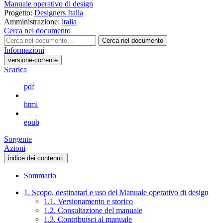
Manuale operativo di design
Progetto:
Designers Italia
Amministrazione:
italia
Cerca nel documento
Cerca nel documento
Informazioni
versione-corrente
Scarica
pdf
html
epub
Sorgente
Azioni
indice dei contenuti
Sommario
1. Scopo, destinatari e uso del Manuale operativo di design
1.1. Versionamento e storico
1.2. Consultazione del manuale
1.3. Contribuisci al manuale