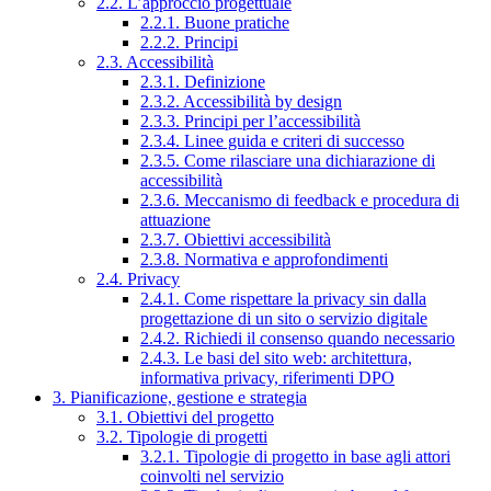
2.2. L’approccio progettuale
2.2.1. Buone pratiche
2.2.2. Principi
2.3. Accessibilità
2.3.1. Definizione
2.3.2. Accessibilità by design
2.3.3. Principi per l’accessibilità
2.3.4. Linee guida e criteri di successo
2.3.5. Come rilasciare una dichiarazione di
accessibilità
2.3.6. Meccanismo di feedback e procedura di
attuazione
2.3.7. Obiettivi accessibilità
2.3.8. Normativa e approfondimenti
2.4. Privacy
2.4.1. Come rispettare la privacy sin dalla
progettazione di un sito o servizio digitale
2.4.2. Richiedi il consenso quando necessario
2.4.3. Le basi del sito web: architettura,
informativa privacy, riferimenti DPO
3. Pianificazione, gestione e strategia
3.1. Obiettivi del progetto
3.2. Tipologie di progetti
3.2.1. Tipologie di progetto in base agli attori
coinvolti nel servizio