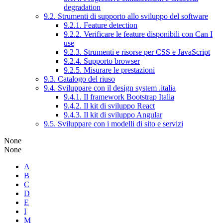
degradation
9.2. Strumenti di supporto allo sviluppo del software
9.2.1. Feature detection
9.2.2. Verificare le feature disponibili con Can I
use
9.2.3. Strumenti e risorse per CSS e JavaScript
9.2.4. Supporto browser
9.2.5. Misurare le prestazioni
9.3. Catalogo del riuso
9.4. Sviluppare con il design system .italia
9.4.1. Il framework Bootstrap Italia
9.4.2. Il kit di sviluppo React
9.4.3. Il kit di sviluppo Angular
9.5. Sviluppare con i modelli di sito e servizi
None
None
A
B
C
D
E
I
M