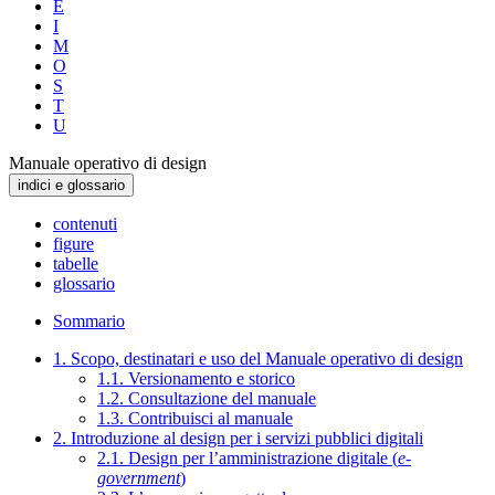
E
I
M
O
S
T
U
Manuale operativo di design
indici e glossario
contenuti
figure
tabelle
glossario
Sommario
1. Scopo, destinatari e uso del Manuale operativo di design
1.1. Versionamento e storico
1.2. Consultazione del manuale
1.3. Contribuisci al manuale
2. Introduzione al design per i servizi pubblici digitali
2.1. Design per l’amministrazione digitale (
e-
government
)