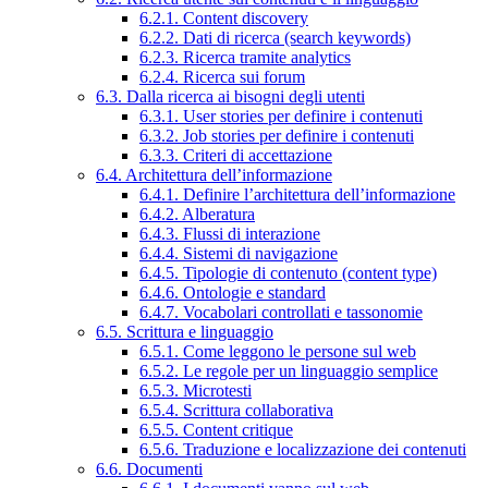
6.2.1. Content discovery
6.2.2. Dati di ricerca (search keywords)
6.2.3. Ricerca tramite analytics
6.2.4. Ricerca sui forum
6.3. Dalla ricerca ai bisogni degli utenti
6.3.1. User stories per definire i contenuti
6.3.2. Job stories per definire i contenuti
6.3.3. Criteri di accettazione
6.4. Architettura dell’informazione
6.4.1. Definire l’architettura dell’informazione
6.4.2. Alberatura
6.4.3. Flussi di interazione
6.4.4. Sistemi di navigazione
6.4.5. Tipologie di contenuto (content type)
6.4.6. Ontologie e standard
6.4.7. Vocabolari controllati e tassonomie
6.5. Scrittura e linguaggio
6.5.1. Come leggono le persone sul web
6.5.2. Le regole per un linguaggio semplice
6.5.3. Microtesti
6.5.4. Scrittura collaborativa
6.5.5. Content critique
6.5.6. Traduzione e localizzazione dei contenuti
6.6. Documenti