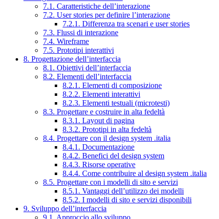
7.1. Caratteristiche dell’interazione
7.2. User stories per definire l’interazione
7.2.1. Differenza tra scenari e user stories
7.3. Flussi di interazione
7.4. Wireframe
7.5. Prototipi interattivi
8. Progettazione dell’interfaccia
8.1. Obiettivi dell’interfaccia
8.2. Elementi dell’interfaccia
8.2.1. Elementi di composizione
8.2.2. Elementi interattivi
8.2.3. Elementi testuali (microtesti)
8.3. Progettare e costruire in alta fedeltà
8.3.1. Layout di pagina
8.3.2. Prototipi in alta fedeltà
8.4. Progettare con il design system .italia
8.4.1. Documentazione
8.4.2. Benefici del design system
8.4.3. Risorse operative
8.4.4. Come contribuire al design system .italia
8.5. Progettare con i modelli di sito e servizi
8.5.1. Vantaggi dell’utilizzo dei modelli
8.5.2. I modelli di sito e servizi disponibili
9. Sviluppo dell’interfaccia
9.1. Approccio allo sviluppo