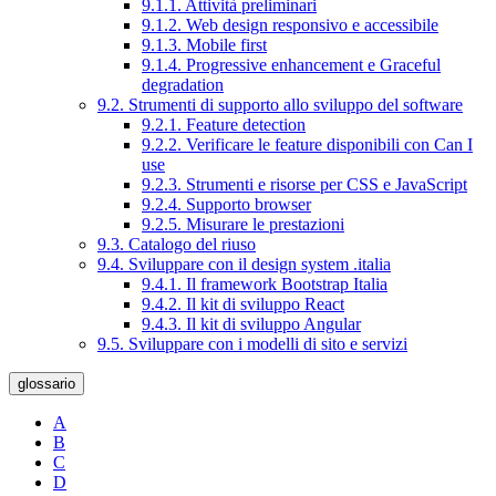
9.1.1. Attività preliminari
9.1.2. Web design responsivo e accessibile
9.1.3. Mobile first
9.1.4. Progressive enhancement e Graceful
degradation
9.2. Strumenti di supporto allo sviluppo del software
9.2.1. Feature detection
9.2.2. Verificare le feature disponibili con Can I
use
9.2.3. Strumenti e risorse per CSS e JavaScript
9.2.4. Supporto browser
9.2.5. Misurare le prestazioni
9.3. Catalogo del riuso
9.4. Sviluppare con il design system .italia
9.4.1. Il framework Bootstrap Italia
9.4.2. Il kit di sviluppo React
9.4.3. Il kit di sviluppo Angular
9.5. Sviluppare con i modelli di sito e servizi
glossario
A
B
C
D