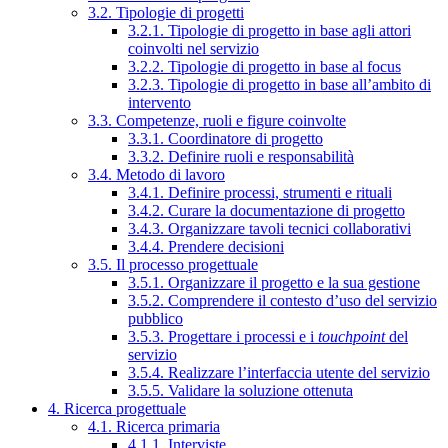
3.2. Tipologie di progetti
3.2.1. Tipologie di progetto in base agli attori
coinvolti nel servizio
3.2.2. Tipologie di progetto in base al focus
3.2.3. Tipologie di progetto in base all’ambito di
intervento
3.3. Competenze, ruoli e figure coinvolte
3.3.1. Coordinatore di progetto
3.3.2. Definire ruoli e responsabilità
3.4. Metodo di lavoro
3.4.1. Definire processi, strumenti e rituali
3.4.2. Curare la documentazione di progetto
3.4.3. Organizzare tavoli tecnici collaborativi
3.4.4. Prendere decisioni
3.5. Il processo progettuale
3.5.1. Organizzare il progetto e la sua gestione
3.5.2. Comprendere il contesto d’uso del servizio
pubblico
3.5.3. Progettare i processi e i
touchpoint
del
servizio
3.5.4. Realizzare l’interfaccia utente del servizio
3.5.5. Validare la soluzione ottenuta
4. Ricerca progettuale
4.1. Ricerca primaria
4.1.1. Interviste