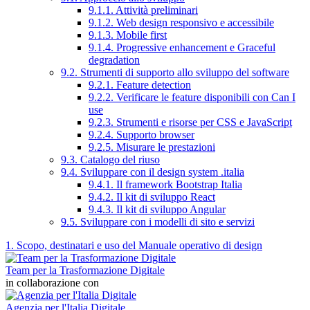
9.1.1. Attività preliminari
9.1.2. Web design responsivo e accessibile
9.1.3. Mobile first
9.1.4. Progressive enhancement e Graceful
degradation
9.2. Strumenti di supporto allo sviluppo del software
9.2.1. Feature detection
9.2.2. Verificare le feature disponibili con Can I
use
9.2.3. Strumenti e risorse per CSS e JavaScript
9.2.4. Supporto browser
9.2.5. Misurare le prestazioni
9.3. Catalogo del riuso
9.4. Sviluppare con il design system .italia
9.4.1. Il framework Bootstrap Italia
9.4.2. Il kit di sviluppo React
9.4.3. Il kit di sviluppo Angular
9.5. Sviluppare con i modelli di sito e servizi
1. Scopo, destinatari e uso del Manuale operativo di design
Team per la Trasformazione Digitale
in collaborazione con
Agenzia per l'Italia Digitale