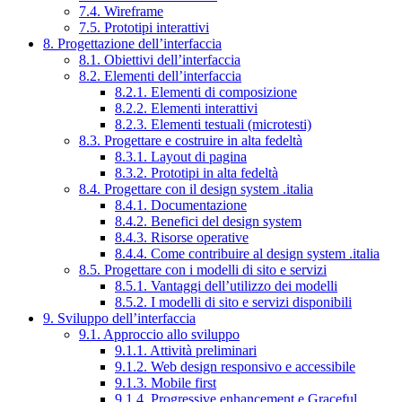
7.4. Wireframe
7.5. Prototipi interattivi
8. Progettazione dell’interfaccia
8.1. Obiettivi dell’interfaccia
8.2. Elementi dell’interfaccia
8.2.1. Elementi di composizione
8.2.2. Elementi interattivi
8.2.3. Elementi testuali (microtesti)
8.3. Progettare e costruire in alta fedeltà
8.3.1. Layout di pagina
8.3.2. Prototipi in alta fedeltà
8.4. Progettare con il design system .italia
8.4.1. Documentazione
8.4.2. Benefici del design system
8.4.3. Risorse operative
8.4.4. Come contribuire al design system .italia
8.5. Progettare con i modelli di sito e servizi
8.5.1. Vantaggi dell’utilizzo dei modelli
8.5.2. I modelli di sito e servizi disponibili
9. Sviluppo dell’interfaccia
9.1. Approccio allo sviluppo
9.1.1. Attività preliminari
9.1.2. Web design responsivo e accessibile
9.1.3. Mobile first
9.1.4. Progressive enhancement e Graceful