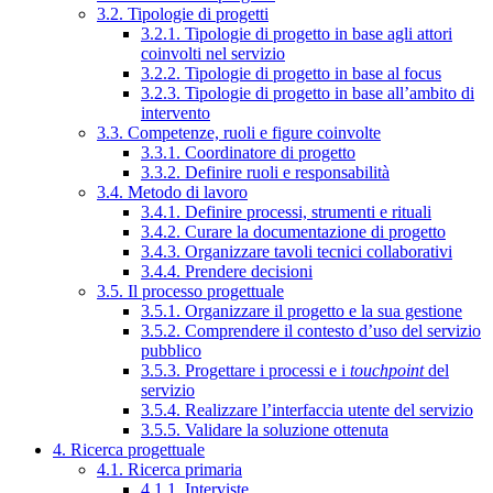
3.2. Tipologie di progetti
3.2.1. Tipologie di progetto in base agli attori
coinvolti nel servizio
3.2.2. Tipologie di progetto in base al focus
3.2.3. Tipologie di progetto in base all’ambito di
intervento
3.3. Competenze, ruoli e figure coinvolte
3.3.1. Coordinatore di progetto
3.3.2. Definire ruoli e responsabilità
3.4. Metodo di lavoro
3.4.1. Definire processi, strumenti e rituali
3.4.2. Curare la documentazione di progetto
3.4.3. Organizzare tavoli tecnici collaborativi
3.4.4. Prendere decisioni
3.5. Il processo progettuale
3.5.1. Organizzare il progetto e la sua gestione
3.5.2. Comprendere il contesto d’uso del servizio
pubblico
3.5.3. Progettare i processi e i
touchpoint
del
servizio
3.5.4. Realizzare l’interfaccia utente del servizio
3.5.5. Validare la soluzione ottenuta
4. Ricerca progettuale
4.1. Ricerca primaria
4.1.1. Interviste