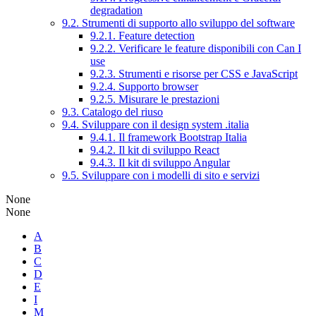
degradation
9.2. Strumenti di supporto allo sviluppo del software
9.2.1. Feature detection
9.2.2. Verificare le feature disponibili con Can I
use
9.2.3. Strumenti e risorse per CSS e JavaScript
9.2.4. Supporto browser
9.2.5. Misurare le prestazioni
9.3. Catalogo del riuso
9.4. Sviluppare con il design system .italia
9.4.1. Il framework Bootstrap Italia
9.4.2. Il kit di sviluppo React
9.4.3. Il kit di sviluppo Angular
9.5. Sviluppare con i modelli di sito e servizi
None
None
A
B
C
D
E
I
M