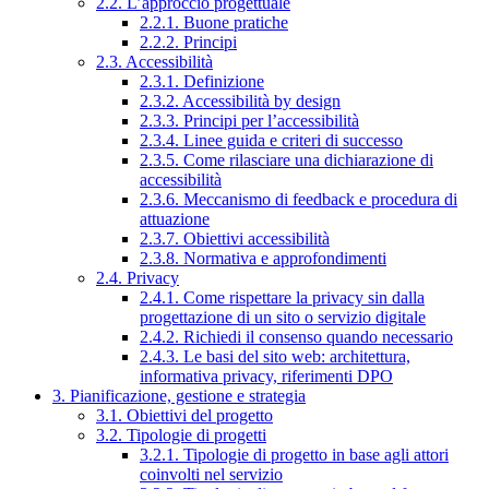
2.2. L’approccio progettuale
2.2.1. Buone pratiche
2.2.2. Principi
2.3. Accessibilità
2.3.1. Definizione
2.3.2. Accessibilità by design
2.3.3. Principi per l’accessibilità
2.3.4. Linee guida e criteri di successo
2.3.5. Come rilasciare una dichiarazione di
accessibilità
2.3.6. Meccanismo di feedback e procedura di
attuazione
2.3.7. Obiettivi accessibilità
2.3.8. Normativa e approfondimenti
2.4. Privacy
2.4.1. Come rispettare la privacy sin dalla
progettazione di un sito o servizio digitale
2.4.2. Richiedi il consenso quando necessario
2.4.3. Le basi del sito web: architettura,
informativa privacy, riferimenti DPO
3. Pianificazione, gestione e strategia
3.1. Obiettivi del progetto
3.2. Tipologie di progetti
3.2.1. Tipologie di progetto in base agli attori
coinvolti nel servizio