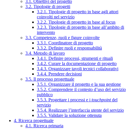
3.1. Obiettivi del progetto
3.2. Tipologie di progetti
3.2.1. Tipologie di progetto in base agli attori
coinvolti nel servizio
3.2.2. Tipologie di progetto in base al focus
3.2.3. Tipologie di progetto in base all’ambito di
intervento
3.3. Competenze, ruoli e figure coinvolte
3.3.1. Coordinatore di progetto
3.3.2. Definire ruoli e responsabilità
3.4. Metodo di lavoro
3.4.1. Definire processi, strumenti e rituali
3.4.2. Curare la documentazione di progetto
3.4.3. Organizzare tavoli tecnici collaborativi
3.4.4. Prendere decisioni
3.5. Il processo progettuale
3.5.1. Organizzare il progetto e la sua gestione
3.5.2. Comprendere il contesto d’uso del servizio
pubblico
3.5.3. Progettare i processi e i
touchpoint
del
servizio
3.5.4. Realizzare l’interfaccia utente del servizio
3.5.5. Validare la soluzione ottenuta
4. Ricerca progettuale
4.1. Ricerca primaria