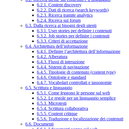
6.2.1. Content discovery
6.2.2. Dati di ricerca (search keywords)
6.2.3. Ricerca tramite analytics
6.2.4. Ricerca sui forum
6.3. Dalla ricerca ai bisogni degli utenti
6.3.1. User stories per definire i contenuti
6.3.2. Job stories per definire i contenuti
6.3.3. Criteri di accettazione
6.4. Architettura dell’informazione
6.4.1. Definire l’architettura dell’informazione
6.4.2. Alberatura
6.4.3. Flussi di interazione
6.4.4. Sistemi di navigazione
6.4.5. Tipologie di contenuto (content type)
6.4.6. Ontologie e standard
6.4.7. Vocabolari controllati e tassonomie
6.5. Scrittura e linguaggio
6.5.1. Come leggono le persone sul web
6.5.2. Le regole per un linguaggio semplice
6.5.3. Microtesti
6.5.4. Scrittura collaborativa
6.5.5. Content critique
6.5.6. Traduzione e localizzazione dei contenuti
6.6. Documenti