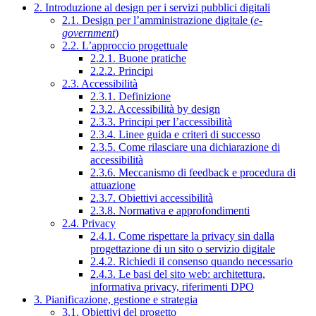
2. Introduzione al design per i servizi pubblici digitali
2.1. Design per l’amministrazione digitale (
e-
government
)
2.2. L’approccio progettuale
2.2.1. Buone pratiche
2.2.2. Principi
2.3. Accessibilità
2.3.1. Definizione
2.3.2. Accessibilità by design
2.3.3. Principi per l’accessibilità
2.3.4. Linee guida e criteri di successo
2.3.5. Come rilasciare una dichiarazione di
accessibilità
2.3.6. Meccanismo di feedback e procedura di
attuazione
2.3.7. Obiettivi accessibilità
2.3.8. Normativa e approfondimenti
2.4. Privacy
2.4.1. Come rispettare la privacy sin dalla
progettazione di un sito o servizio digitale
2.4.2. Richiedi il consenso quando necessario
2.4.3. Le basi del sito web: architettura,
informativa privacy, riferimenti DPO
3. Pianificazione, gestione e strategia
3.1. Obiettivi del progetto