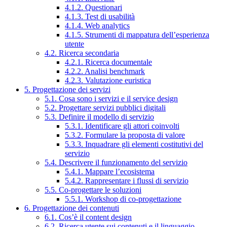
4.1.2. Questionari
4.1.3. Test di usabilità
4.1.4. Web analytics
4.1.5. Strumenti di mappatura dell’esperienza
utente
4.2. Ricerca secondaria
4.2.1. Ricerca documentale
4.2.2. Analisi benchmark
4.2.3. Valutazione euristica
5. Progettazione dei servizi
5.1. Cosa sono i servizi e il service design
5.2. Progettare servizi pubblici digitali
5.3. Definire il modello di servizio
5.3.1. Identificare gli attori coinvolti
5.3.2. Formulare la proposta di valore
5.3.3. Inquadrare gli elementi costitutivi del
servizio
5.4. Descrivere il funzionamento del servizio
5.4.1. Mappare l’ecosistema
5.4.2. Rappresentare i flussi di servizio
5.5. Co-progettare le soluzioni
5.5.1. Workshop di co-progettazione
6. Progettazione dei contenuti
6.1. Cos’è il content design
6.2. Ricerca utente sui contenuti e il linguaggio