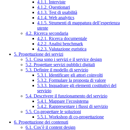
4.1.1. Interviste
4.1.2. Questionari
4.1.3. Test di usabilità
4.1.4. Web analytics
4.1.5. Strumenti di mappatura dell’esperienza
utente
4.2. Ricerca secondaria
4.2.1. Ricerca documentale
4.2.2. Analisi benchmark
4.2.3. Valutazione euristica
5. Progettazione dei servizi
5.1. Cosa sono i servizi e il service design
5.2. Progettare servizi pubblici digitali
5.3. Definire il modello di servizio
5.3.1. Identificare gli attori coinvolti
5.3.2. Formulare la proposta di valore
5.3.3. Inquadrare gli elementi costitutivi del
servizio
5.4. Descrivere il funzionamento del servizio
5.4.1. Mappare l’ecosistema
5.4.2. Rappresentare i flussi di servizio
5.5. Co-progettare le soluzioni
5.5.1. Workshop di co-progettazione
6. Progettazione dei contenuti
6.1. Cos’è il content design