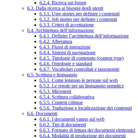
6.2.4. Ricerca sui forum
6.3. Dalla ricerca ai bisogni degli utenti
6.3.1. User stories per definire i contenuti
6.3.2. Job stories per definire i contenuti
6.3.3. Criteri di accettazione
6.4. Architettura dell’informazione
6.4.1. Definire l’architettura dell’informazione
6.4.2. Alberatura
6.4.3. Flussi di interazione
6.4.4. Sistemi di navigazione
6.4.5. Tipologie di contenuto (content type)
6.4.6. Ontologie e standard
6.4.7. Vocabolari controllati e tassonomie
6.5. Scrittura e linguaggio
6.5.1. Come leggono le persone sul web
6.5.2. Le regole per un linguaggio semplice
6.5.3. Microtesti
6.5.4. Scrittura collaborativa
6.5.5. Content critique
6.5.6. Traduzione e localizzazione dei contenuti
6.6. Documenti
6.6.1. I documenti vanno sul web
6.6.2. Tipi di documenti
6.6.3. Formato di lettura dei documenti elettronici
6.6.4. Modalità di produzione dei documenti