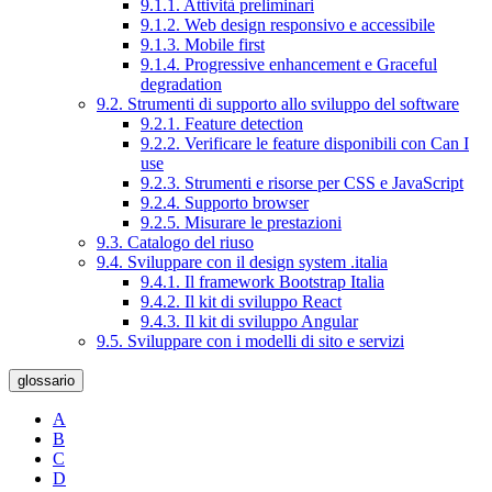
9.1.1. Attività preliminari
9.1.2. Web design responsivo e accessibile
9.1.3. Mobile first
9.1.4. Progressive enhancement e Graceful
degradation
9.2. Strumenti di supporto allo sviluppo del software
9.2.1. Feature detection
9.2.2. Verificare le feature disponibili con Can I
use
9.2.3. Strumenti e risorse per CSS e JavaScript
9.2.4. Supporto browser
9.2.5. Misurare le prestazioni
9.3. Catalogo del riuso
9.4. Sviluppare con il design system .italia
9.4.1. Il framework Bootstrap Italia
9.4.2. Il kit di sviluppo React
9.4.3. Il kit di sviluppo Angular
9.5. Sviluppare con i modelli di sito e servizi
glossario
A
B
C
D