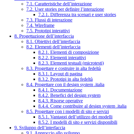
7.1. Caratteristiche dell’interazione
7.2. User stories per definire l’interazione
7.2.1. Differenza tra scenari e user stories
7.3. Flussi di interazione
7.4. Wireframe
7.5. Prototipi interattivi
8. Progettazione dell’interfaccia
8.1. Obiettivi dell’interfaccia
8.2. Elementi dell’interfaccia
8.2.1. Elementi di composizione
8.2.2. Elementi interattivi
8.2.3. Elementi testuali (microtesti)
8.3. Progettare e costruire in alta fedeltà
8.3.1. Layout di pagina
8.3.2. Prototipi in alta fedeltà
8.4. Progettare con il design system .italia
8.4.1. Documentazione
8.4.2. Benefici del design system
8.4.3. Risorse operative
8.4.4. Come contribuire al design system .italia
8.5. Progettare con i modelli di sito e servizi
8.5.1. Vantaggi dell’utilizzo dei modelli
8.5.2. I modelli di sito e servizi disponibili
9. Sviluppo dell’interfaccia
9.1. Approccio allo sviluppo