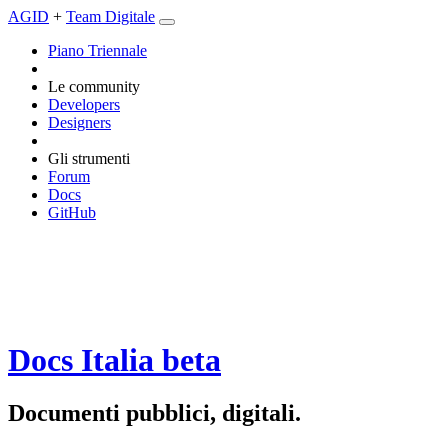
AGID
+
Team Digitale
Piano Triennale
Le community
Developers
Designers
Gli strumenti
Forum
Docs
GitHub
Docs Italia
beta
Documenti pubblici, digitali.