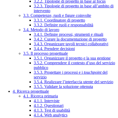
3.2.2. Tipologie di progetto in base al focus
3.2.3. Tipologie di progetto in base all’ambito di
intervento
3.3. Competenze, ruoli e figure coinvolte
3.3.1. Coordinatore di progetto
3.3.2. Definire ruoli e responsabilità
3.4. Metodo di lavoro
3.4.1. Definire processi, strumenti e rituali
3.4.2. Curare la documentazione di progetto
3.4.3. Organizzare tavoli tecnici collaborativi
3.4.4. Prendere decisioni
3.5. Il processo progettuale
3.5.1. Organizzare il progetto e la sua gestione
3.5.2. Comprendere il contesto d’uso del servizio
pubblico
3.5.3. Progettare i processi e i
touchpoint
del
servizio
3.5.4. Realizzare l’interfaccia utente del servizio
3.5.5. Validare la soluzione ottenuta
4. Ricerca progettuale
4.1. Ricerca primaria
4.1.1. Interviste
4.1.2. Questionari
4.1.3. Test di usabilità
4.1.4. Web analytics