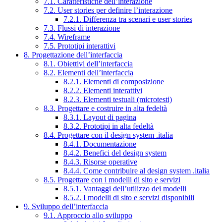
7.1. Caratteristiche dell’interazione
7.2. User stories per definire l’interazione
7.2.1. Differenza tra scenari e user stories
7.3. Flussi di interazione
7.4. Wireframe
7.5. Prototipi interattivi
8. Progettazione dell’interfaccia
8.1. Obiettivi dell’interfaccia
8.2. Elementi dell’interfaccia
8.2.1. Elementi di composizione
8.2.2. Elementi interattivi
8.2.3. Elementi testuali (microtesti)
8.3. Progettare e costruire in alta fedeltà
8.3.1. Layout di pagina
8.3.2. Prototipi in alta fedeltà
8.4. Progettare con il design system .italia
8.4.1. Documentazione
8.4.2. Benefici del design system
8.4.3. Risorse operative
8.4.4. Come contribuire al design system .italia
8.5. Progettare con i modelli di sito e servizi
8.5.1. Vantaggi dell’utilizzo dei modelli
8.5.2. I modelli di sito e servizi disponibili
9. Sviluppo dell’interfaccia
9.1. Approccio allo sviluppo