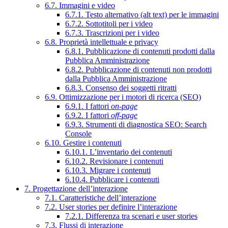
6.7. Immagini e video
6.7.1. Testo alternativo (alt text) per le immagini
6.7.2. Sottotitoli per i video
6.7.3. Trascrizioni per i video
6.8. Proprietà intellettuale e privacy
6.8.1. Pubblicazione di contenuti prodotti dalla
Pubblica Amministrazione
6.8.2. Pubblicazione di contenuti non prodotti
dalla Pubblica Amministrazione
6.8.3. Consenso dei soggetti ritratti
6.9. Ottimizzazione per i motori di ricerca (SEO)
6.9.1. I fattori
on-page
6.9.2. I fattori
off-page
6.9.3. Strumenti di diagnostica SEO: Search
Console
6.10. Gestire i contenuti
6.10.1. L’inventario dei contenuti
6.10.2. Revisionare i contenuti
6.10.3. Migrare i contenuti
6.10.4. Pubblicare i contenuti
7. Progettazione dell’interazione
7.1. Caratteristiche dell’interazione
7.2. User stories per definire l’interazione
7.2.1. Differenza tra scenari e user stories
7.3. Flussi di interazione