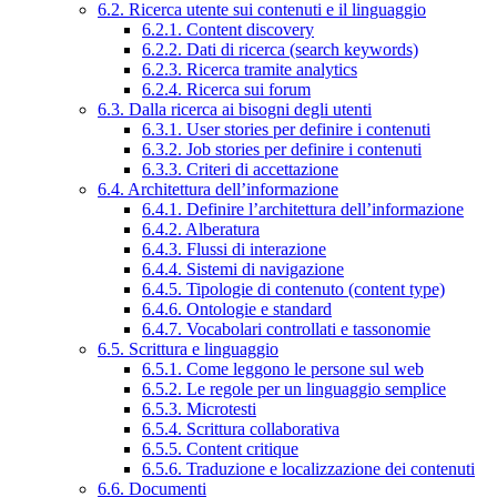
6.2. Ricerca utente sui contenuti e il linguaggio
6.2.1. Content discovery
6.2.2. Dati di ricerca (search keywords)
6.2.3. Ricerca tramite analytics
6.2.4. Ricerca sui forum
6.3. Dalla ricerca ai bisogni degli utenti
6.3.1. User stories per definire i contenuti
6.3.2. Job stories per definire i contenuti
6.3.3. Criteri di accettazione
6.4. Architettura dell’informazione
6.4.1. Definire l’architettura dell’informazione
6.4.2. Alberatura
6.4.3. Flussi di interazione
6.4.4. Sistemi di navigazione
6.4.5. Tipologie di contenuto (content type)
6.4.6. Ontologie e standard
6.4.7. Vocabolari controllati e tassonomie
6.5. Scrittura e linguaggio
6.5.1. Come leggono le persone sul web
6.5.2. Le regole per un linguaggio semplice
6.5.3. Microtesti
6.5.4. Scrittura collaborativa
6.5.5. Content critique
6.5.6. Traduzione e localizzazione dei contenuti
6.6. Documenti