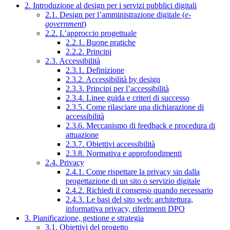
2. Introduzione al design per i servizi pubblici digitali
2.1. Design per l’amministrazione digitale (
e-
government
)
2.2. L’approccio progettuale
2.2.1. Buone pratiche
2.2.2. Principi
2.3. Accessibilità
2.3.1. Definizione
2.3.2. Accessibilità by design
2.3.3. Principi per l’accessibilità
2.3.4. Linee guida e criteri di successo
2.3.5. Come rilasciare una dichiarazione di
accessibilità
2.3.6. Meccanismo di feedback e procedura di
attuazione
2.3.7. Obiettivi accessibilità
2.3.8. Normativa e approfondimenti
2.4. Privacy
2.4.1. Come rispettare la privacy sin dalla
progettazione di un sito o servizio digitale
2.4.2. Richiedi il consenso quando necessario
2.4.3. Le basi del sito web: architettura,
informativa privacy, riferimenti DPO
3. Pianificazione, gestione e strategia
3.1. Obiettivi del progetto