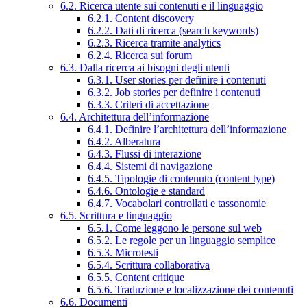
6.2. Ricerca utente sui contenuti e il linguaggio
6.2.1. Content discovery
6.2.2. Dati di ricerca (search keywords)
6.2.3. Ricerca tramite analytics
6.2.4. Ricerca sui forum
6.3. Dalla ricerca ai bisogni degli utenti
6.3.1. User stories per definire i contenuti
6.3.2. Job stories per definire i contenuti
6.3.3. Criteri di accettazione
6.4. Architettura dell’informazione
6.4.1. Definire l’architettura dell’informazione
6.4.2. Alberatura
6.4.3. Flussi di interazione
6.4.4. Sistemi di navigazione
6.4.5. Tipologie di contenuto (content type)
6.4.6. Ontologie e standard
6.4.7. Vocabolari controllati e tassonomie
6.5. Scrittura e linguaggio
6.5.1. Come leggono le persone sul web
6.5.2. Le regole per un linguaggio semplice
6.5.3. Microtesti
6.5.4. Scrittura collaborativa
6.5.5. Content critique
6.5.6. Traduzione e localizzazione dei contenuti
6.6. Documenti