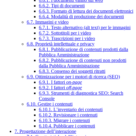
6.6.1. I documenti vanno sul web
6.6.2. Tipi di documenti
6.6.3. Formato di lettura dei documenti elettronici
6.6.4. Modalità di produzione dei documenti
6.7. Immagini e video
6.7.1. Testo alternativo (alt text) per le immagini
6.7.2. Sottotitoli per i video
6.7.3. Trascrizioni per i video
6.8. Proprietà intellettuale e privacy
6.8.1. Pubblicazione di contenuti prodotti dalla
Pubblica Amministrazione
6.8.2. Pubblicazione di contenuti non prodotti
dalla Pubblica Amministrazione
6.8.3. Consenso dei soggetti ritratti
6.9. Ottimizzazione per i motori di ricerca (SEO)
6.9.1. I fattori
on-page
6.9.2. I fattori
off-page
6.9.3. Strumenti di diagnostica SEO: Search
Console
6.10. Gestire i contenuti
6.10.1. L’inventario dei contenuti
6.10.2. Revisionare i contenuti
6.10.3. Migrare i contenuti
6.10.4. Pubblicare i contenuti
7. Progettazione dell’interazione