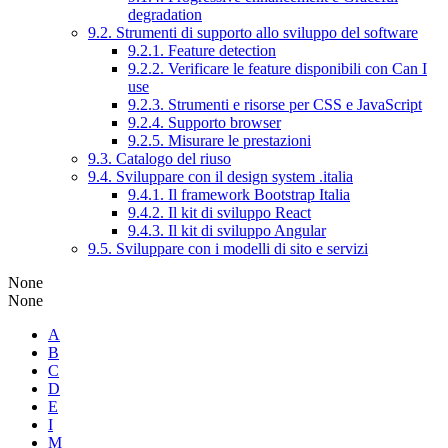
degradation
9.2. Strumenti di supporto allo sviluppo del software
9.2.1. Feature detection
9.2.2. Verificare le feature disponibili con Can I
use
9.2.3. Strumenti e risorse per CSS e JavaScript
9.2.4. Supporto browser
9.2.5. Misurare le prestazioni
9.3. Catalogo del riuso
9.4. Sviluppare con il design system .italia
9.4.1. Il framework Bootstrap Italia
9.4.2. Il kit di sviluppo React
9.4.3. Il kit di sviluppo Angular
9.5. Sviluppare con i modelli di sito e servizi
None
None
A
B
C
D
E
I
M