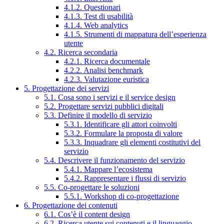
4.1.2. Questionari
4.1.3. Test di usabilità
4.1.4. Web analytics
4.1.5. Strumenti di mappatura dell’esperienza
utente
4.2. Ricerca secondaria
4.2.1. Ricerca documentale
4.2.2. Analisi benchmark
4.2.3. Valutazione euristica
5. Progettazione dei servizi
5.1. Cosa sono i servizi e il service design
5.2. Progettare servizi pubblici digitali
5.3. Definire il modello di servizio
5.3.1. Identificare gli attori coinvolti
5.3.2. Formulare la proposta di valore
5.3.3. Inquadrare gli elementi costitutivi del
servizio
5.4. Descrivere il funzionamento del servizio
5.4.1. Mappare l’ecosistema
5.4.2. Rappresentare i flussi di servizio
5.5. Co-progettare le soluzioni
5.5.1. Workshop di co-progettazione
6. Progettazione dei contenuti
6.1. Cos’è il content design
6.2. Ricerca utente sui contenuti e il linguaggio