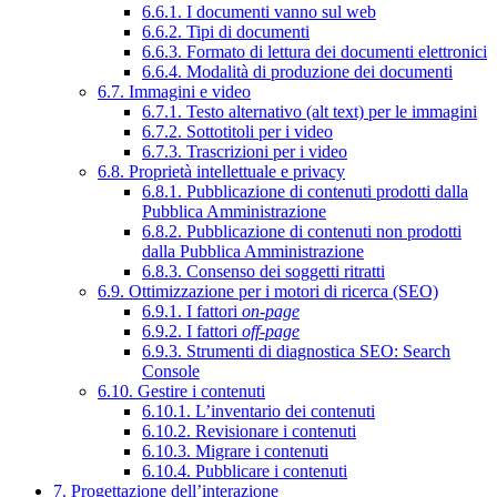
6.6.1. I documenti vanno sul web
6.6.2. Tipi di documenti
6.6.3. Formato di lettura dei documenti elettronici
6.6.4. Modalità di produzione dei documenti
6.7. Immagini e video
6.7.1. Testo alternativo (alt text) per le immagini
6.7.2. Sottotitoli per i video
6.7.3. Trascrizioni per i video
6.8. Proprietà intellettuale e privacy
6.8.1. Pubblicazione di contenuti prodotti dalla
Pubblica Amministrazione
6.8.2. Pubblicazione di contenuti non prodotti
dalla Pubblica Amministrazione
6.8.3. Consenso dei soggetti ritratti
6.9. Ottimizzazione per i motori di ricerca (SEO)
6.9.1. I fattori
on-page
6.9.2. I fattori
off-page
6.9.3. Strumenti di diagnostica SEO: Search
Console
6.10. Gestire i contenuti
6.10.1. L’inventario dei contenuti
6.10.2. Revisionare i contenuti
6.10.3. Migrare i contenuti
6.10.4. Pubblicare i contenuti
7. Progettazione dell’interazione