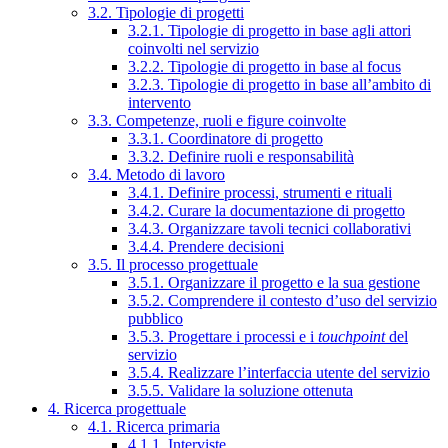
3.2. Tipologie di progetti
3.2.1. Tipologie di progetto in base agli attori
coinvolti nel servizio
3.2.2. Tipologie di progetto in base al focus
3.2.3. Tipologie di progetto in base all’ambito di
intervento
3.3. Competenze, ruoli e figure coinvolte
3.3.1. Coordinatore di progetto
3.3.2. Definire ruoli e responsabilità
3.4. Metodo di lavoro
3.4.1. Definire processi, strumenti e rituali
3.4.2. Curare la documentazione di progetto
3.4.3. Organizzare tavoli tecnici collaborativi
3.4.4. Prendere decisioni
3.5. Il processo progettuale
3.5.1. Organizzare il progetto e la sua gestione
3.5.2. Comprendere il contesto d’uso del servizio
pubblico
3.5.3. Progettare i processi e i
touchpoint
del
servizio
3.5.4. Realizzare l’interfaccia utente del servizio
3.5.5. Validare la soluzione ottenuta
4. Ricerca progettuale
4.1. Ricerca primaria
4.1.1. Interviste