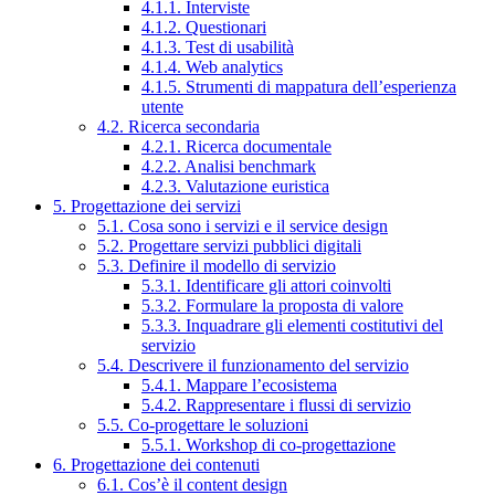
4.1.1. Interviste
4.1.2. Questionari
4.1.3. Test di usabilità
4.1.4. Web analytics
4.1.5. Strumenti di mappatura dell’esperienza
utente
4.2. Ricerca secondaria
4.2.1. Ricerca documentale
4.2.2. Analisi benchmark
4.2.3. Valutazione euristica
5. Progettazione dei servizi
5.1. Cosa sono i servizi e il service design
5.2. Progettare servizi pubblici digitali
5.3. Definire il modello di servizio
5.3.1. Identificare gli attori coinvolti
5.3.2. Formulare la proposta di valore
5.3.3. Inquadrare gli elementi costitutivi del
servizio
5.4. Descrivere il funzionamento del servizio
5.4.1. Mappare l’ecosistema
5.4.2. Rappresentare i flussi di servizio
5.5. Co-progettare le soluzioni
5.5.1. Workshop di co-progettazione
6. Progettazione dei contenuti
6.1. Cos’è il content design