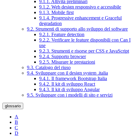
9.1.1. Attività preliminari
9.1.2. Web design responsivo e accessibile
9.1.3. Mobile first
9.1.4. Progressive enhancement e Graceful
degradation
9.2. Strumenti di supporto allo sviluppo del software
9.2.1. Feature detection
9.2.2. Verificare le feature disponibili con Can I
use
9.2.3. Strumenti e risorse per CSS e JavaScript
9.2.4. Supporto browser
9.2.5. Misurare le prestazioni
9.3. Catalogo del riuso
9.4. Sviluppare con il design system .italia
9.4.1. Il framework Bootstrap Italia
9.4.2. Il kit di sviluppo React
9.4.3. Il kit di sviluppo Angular
9.5. Sviluppare con i modelli di sito e servizi
glossario
A
B
C
D