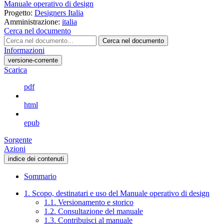
Manuale operativo di design
Progetto:
Designers Italia
Amministrazione:
italia
Cerca nel documento
Cerca nel documento
Informazioni
versione-corrente
Scarica
pdf
html
epub
Sorgente
Azioni
indice dei contenuti
Sommario
1. Scopo, destinatari e uso del Manuale operativo di design
1.1. Versionamento e storico
1.2. Consultazione del manuale
1.3. Contribuisci al manuale