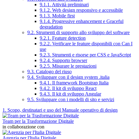
9.1.1. Attività preliminari
9.1.2. Web design responsivo e accessibile
9.1.3. Mobile first
9.1.4. Progressive enhancement e Graceful
degradation
9.2. Strumenti di supporto allo sviluppo del software
9.2.1. Feature detection
9.2.2. Verificare le feature disponibili con Can I
use
9.2.3. Strumenti e risorse per CSS e JavaScript
9.2.4. Supporto browser
9.2.5. Misurare le prestazioni
9.3. Catalogo del riuso
9.4. Sviluppare con il design system .italia
9.4.1. Il framework Bootstrap Italia
9.4.2. Il kit di sviluppo React
9.4.3. Il kit di sviluppo Angular
9.5. Sviluppare con i modelli di sito e servizi
1. Scopo, destinatari e uso del Manuale operativo di design
Team per la Trasformazione Digitale
in collaborazione con
Agenzia per l'Italia Digitale