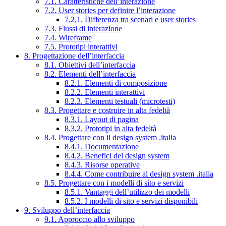
7.1. Caratteristiche dell’interazione
7.2. User stories per definire l’interazione
7.2.1. Differenza tra scenari e user stories
7.3. Flussi di interazione
7.4. Wireframe
7.5. Prototipi interattivi
8. Progettazione dell’interfaccia
8.1. Obiettivi dell’interfaccia
8.2. Elementi dell’interfaccia
8.2.1. Elementi di composizione
8.2.2. Elementi interattivi
8.2.3. Elementi testuali (microtesti)
8.3. Progettare e costruire in alta fedeltà
8.3.1. Layout di pagina
8.3.2. Prototipi in alta fedeltà
8.4. Progettare con il design system .italia
8.4.1. Documentazione
8.4.2. Benefici del design system
8.4.3. Risorse operative
8.4.4. Come contribuire al design system .italia
8.5. Progettare con i modelli di sito e servizi
8.5.1. Vantaggi dell’utilizzo dei modelli
8.5.2. I modelli di sito e servizi disponibili
9. Sviluppo dell’interfaccia
9.1. Approccio allo sviluppo