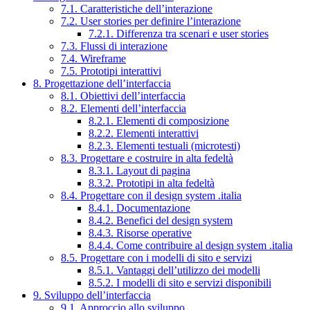
7.1. Caratteristiche dell’interazione
7.2. User stories per definire l’interazione
7.2.1. Differenza tra scenari e user stories
7.3. Flussi di interazione
7.4. Wireframe
7.5. Prototipi interattivi
8. Progettazione dell’interfaccia
8.1. Obiettivi dell’interfaccia
8.2. Elementi dell’interfaccia
8.2.1. Elementi di composizione
8.2.2. Elementi interattivi
8.2.3. Elementi testuali (microtesti)
8.3. Progettare e costruire in alta fedeltà
8.3.1. Layout di pagina
8.3.2. Prototipi in alta fedeltà
8.4. Progettare con il design system .italia
8.4.1. Documentazione
8.4.2. Benefici del design system
8.4.3. Risorse operative
8.4.4. Come contribuire al design system .italia
8.5. Progettare con i modelli di sito e servizi
8.5.1. Vantaggi dell’utilizzo dei modelli
8.5.2. I modelli di sito e servizi disponibili
9. Sviluppo dell’interfaccia
9.1. Approccio allo sviluppo