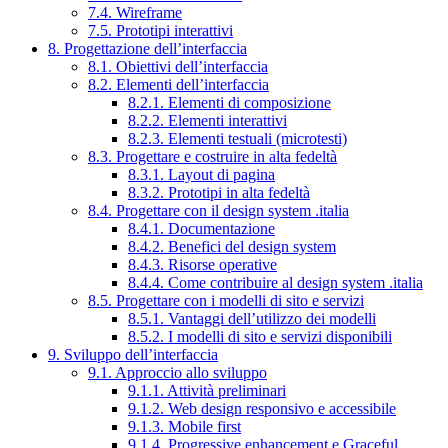
7.4. Wireframe
7.5. Prototipi interattivi
8. Progettazione dell’interfaccia
8.1. Obiettivi dell’interfaccia
8.2. Elementi dell’interfaccia
8.2.1. Elementi di composizione
8.2.2. Elementi interattivi
8.2.3. Elementi testuali (microtesti)
8.3. Progettare e costruire in alta fedeltà
8.3.1. Layout di pagina
8.3.2. Prototipi in alta fedeltà
8.4. Progettare con il design system .italia
8.4.1. Documentazione
8.4.2. Benefici del design system
8.4.3. Risorse operative
8.4.4. Come contribuire al design system .italia
8.5. Progettare con i modelli di sito e servizi
8.5.1. Vantaggi dell’utilizzo dei modelli
8.5.2. I modelli di sito e servizi disponibili
9. Sviluppo dell’interfaccia
9.1. Approccio allo sviluppo
9.1.1. Attività preliminari
9.1.2. Web design responsivo e accessibile
9.1.3. Mobile first
9.1.4. Progressive enhancement e Graceful