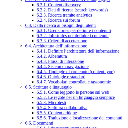
6.2.1. Content discovery
6.2.2. Dati di ricerca (search keywords)
6.2.3. Ricerca tramite analytics
6.2.4. Ricerca sui forum
6.3. Dalla ricerca ai bisogni degli utenti
6.3.1. User stories per definire i contenuti
6.3.2. Job stories per definire i contenuti
6.3.3. Criteri di accettazione
6.4. Architettura dell’informazione
6.4.1. Definire l’architettura dell’informazione
6.4.2. Alberatura
6.4.3. Flussi di interazione
6.4.4. Sistemi di navigazione
6.4.5. Tipologie di contenuto (content type)
6.4.6. Ontologie e standard
6.4.7. Vocabolari controllati e tassonomie
6.5. Scrittura e linguaggio
6.5.1. Come leggono le persone sul web
6.5.2. Le regole per un linguaggio semplice
6.5.3. Microtesti
6.5.4. Scrittura collaborativa
6.5.5. Content critique
6.5.6. Traduzione e localizzazione dei contenuti
6.6. Documenti