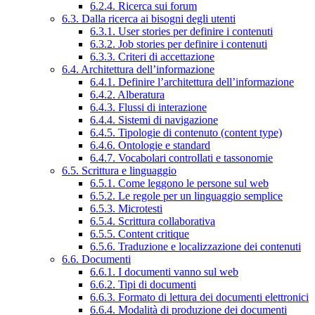
6.2.4. Ricerca sui forum
6.3. Dalla ricerca ai bisogni degli utenti
6.3.1. User stories per definire i contenuti
6.3.2. Job stories per definire i contenuti
6.3.3. Criteri di accettazione
6.4. Architettura dell’informazione
6.4.1. Definire l’architettura dell’informazione
6.4.2. Alberatura
6.4.3. Flussi di interazione
6.4.4. Sistemi di navigazione
6.4.5. Tipologie di contenuto (content type)
6.4.6. Ontologie e standard
6.4.7. Vocabolari controllati e tassonomie
6.5. Scrittura e linguaggio
6.5.1. Come leggono le persone sul web
6.5.2. Le regole per un linguaggio semplice
6.5.3. Microtesti
6.5.4. Scrittura collaborativa
6.5.5. Content critique
6.5.6. Traduzione e localizzazione dei contenuti
6.6. Documenti
6.6.1. I documenti vanno sul web
6.6.2. Tipi di documenti
6.6.3. Formato di lettura dei documenti elettronici
6.6.4. Modalità di produzione dei documenti