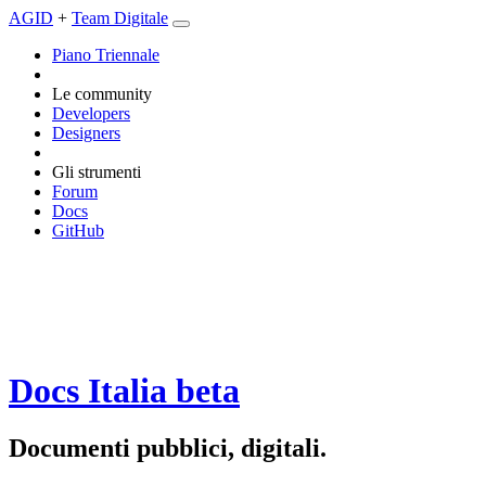
AGID
+
Team Digitale
Piano Triennale
Le community
Developers
Designers
Gli strumenti
Forum
Docs
GitHub
Docs Italia
beta
Documenti pubblici, digitali.