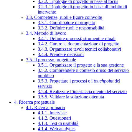
3.2.2. Tipologie di progetto in base al focus
3.2.3. Tipologie di progetto in base all’ambito di
intervento
3.3. Competenze, ruoli e figure coinvolte
3.3.1. Coordinatore di progetto
3.3.2. Definire ruoli e responsabilità
3.4. Metodo di lavoro
3.4.1. Definire processi, strumenti e rituali
3.4.2. Curare la documentazione di progetto
3.4.3. Organizzare tavoli tecnici collaborativi
3.4.4. Prendere decisioni
3.5. Il processo progettuale
3.5.1. Organizzare il progetto e la sua gestione
3.5.2. Comprendere il contesto d’uso del servizio
pubblico
3.5.3. Progettare i processi e i
touchpoint
del
servizio
3.5.4. Realizzare l’interfaccia utente del servizio
3.5.5. Validare la soluzione ottenuta
4. Ricerca progettuale
4.1. Ricerca primaria
4.1.1. Interviste
4.1.2. Questionari
4.1.3. Test di usabilità
4.1.4. Web analytics