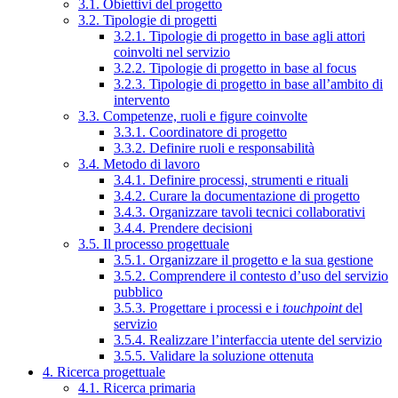
3.1. Obiettivi del progetto
3.2. Tipologie di progetti
3.2.1. Tipologie di progetto in base agli attori
coinvolti nel servizio
3.2.2. Tipologie di progetto in base al focus
3.2.3. Tipologie di progetto in base all’ambito di
intervento
3.3. Competenze, ruoli e figure coinvolte
3.3.1. Coordinatore di progetto
3.3.2. Definire ruoli e responsabilità
3.4. Metodo di lavoro
3.4.1. Definire processi, strumenti e rituali
3.4.2. Curare la documentazione di progetto
3.4.3. Organizzare tavoli tecnici collaborativi
3.4.4. Prendere decisioni
3.5. Il processo progettuale
3.5.1. Organizzare il progetto e la sua gestione
3.5.2. Comprendere il contesto d’uso del servizio
pubblico
3.5.3. Progettare i processi e i
touchpoint
del
servizio
3.5.4. Realizzare l’interfaccia utente del servizio
3.5.5. Validare la soluzione ottenuta
4. Ricerca progettuale
4.1. Ricerca primaria