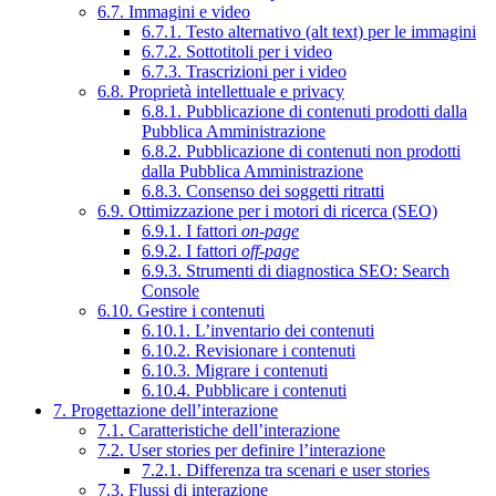
6.7. Immagini e video
6.7.1. Testo alternativo (alt text) per le immagini
6.7.2. Sottotitoli per i video
6.7.3. Trascrizioni per i video
6.8. Proprietà intellettuale e privacy
6.8.1. Pubblicazione di contenuti prodotti dalla
Pubblica Amministrazione
6.8.2. Pubblicazione di contenuti non prodotti
dalla Pubblica Amministrazione
6.8.3. Consenso dei soggetti ritratti
6.9. Ottimizzazione per i motori di ricerca (SEO)
6.9.1. I fattori
on-page
6.9.2. I fattori
off-page
6.9.3. Strumenti di diagnostica SEO: Search
Console
6.10. Gestire i contenuti
6.10.1. L’inventario dei contenuti
6.10.2. Revisionare i contenuti
6.10.3. Migrare i contenuti
6.10.4. Pubblicare i contenuti
7. Progettazione dell’interazione
7.1. Caratteristiche dell’interazione
7.2. User stories per definire l’interazione
7.2.1. Differenza tra scenari e user stories
7.3. Flussi di interazione