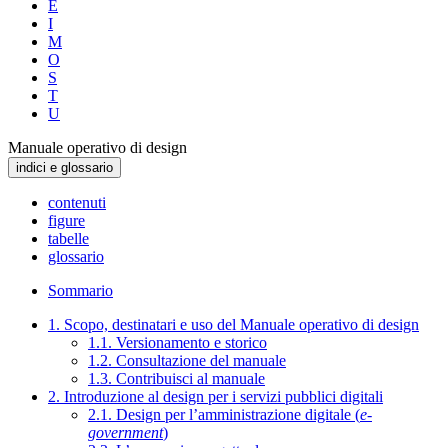
E
I
M
O
S
T
U
Manuale operativo di design
indici e glossario
contenuti
figure
tabelle
glossario
Sommario
1. Scopo, destinatari e uso del Manuale operativo di design
1.1. Versionamento e storico
1.2. Consultazione del manuale
1.3. Contribuisci al manuale
2. Introduzione al design per i servizi pubblici digitali
2.1. Design per l’amministrazione digitale (
e-
government
)