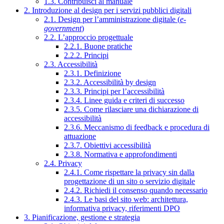
1.3. Contribuisci al manuale
2. Introduzione al design per i servizi pubblici digitali
2.1. Design per l’amministrazione digitale (
e-
government
)
2.2. L’approccio progettuale
2.2.1. Buone pratiche
2.2.2. Principi
2.3. Accessibilità
2.3.1. Definizione
2.3.2. Accessibilità by design
2.3.3. Principi per l’accessibilità
2.3.4. Linee guida e criteri di successo
2.3.5. Come rilasciare una dichiarazione di
accessibilità
2.3.6. Meccanismo di feedback e procedura di
attuazione
2.3.7. Obiettivi accessibilità
2.3.8. Normativa e approfondimenti
2.4. Privacy
2.4.1. Come rispettare la privacy sin dalla
progettazione di un sito o servizio digitale
2.4.2. Richiedi il consenso quando necessario
2.4.3. Le basi del sito web: architettura,
informativa privacy, riferimenti DPO
3. Pianificazione, gestione e strategia