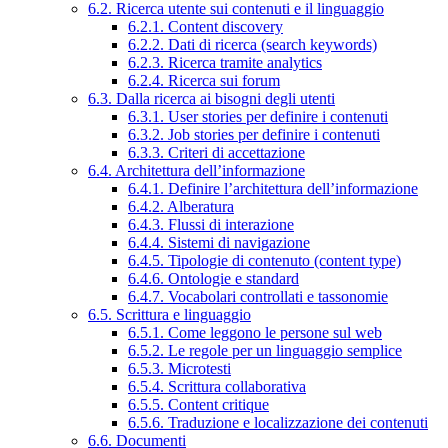
6.2. Ricerca utente sui contenuti e il linguaggio
6.2.1. Content discovery
6.2.2. Dati di ricerca (search keywords)
6.2.3. Ricerca tramite analytics
6.2.4. Ricerca sui forum
6.3. Dalla ricerca ai bisogni degli utenti
6.3.1. User stories per definire i contenuti
6.3.2. Job stories per definire i contenuti
6.3.3. Criteri di accettazione
6.4. Architettura dell’informazione
6.4.1. Definire l’architettura dell’informazione
6.4.2. Alberatura
6.4.3. Flussi di interazione
6.4.4. Sistemi di navigazione
6.4.5. Tipologie di contenuto (content type)
6.4.6. Ontologie e standard
6.4.7. Vocabolari controllati e tassonomie
6.5. Scrittura e linguaggio
6.5.1. Come leggono le persone sul web
6.5.2. Le regole per un linguaggio semplice
6.5.3. Microtesti
6.5.4. Scrittura collaborativa
6.5.5. Content critique
6.5.6. Traduzione e localizzazione dei contenuti
6.6. Documenti