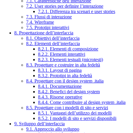
7.1. Caratteristiche dell’interazione
7.2. User stories per definire l’interazione
7.2.1. Differenza tra scenari e user stories
7.3. Flussi di interazione
7.4. Wireframe
7.5. Prototipi interattivi
8. Progettazione dell’interfaccia
8.1. Obiettivi dell’interfaccia
8.2. Elementi dell’interfaccia
8.2.1. Elementi di composizione
8.2.2. Elementi interattivi
8.2.3. Elementi testuali (microtesti)
8.3. Progettare e costruire in alta fedeltà
8.3.1. Layout di pagina
8.3.2. Prototipi in alta fedeltà
8.4. Progettare con il design system .italia
8.4.1. Documentazione
8.4.2. Benefici del design system
8.4.3. Risorse operative
8.4.4. Come contribuire al design system .italia
8.5. Progettare con i modelli di sito e servizi
8.5.1. Vantaggi dell’utilizzo dei modelli
8.5.2. I modelli di sito e servizi disponibili
9. Sviluppo dell’interfaccia
9.1. Approccio allo sviluppo