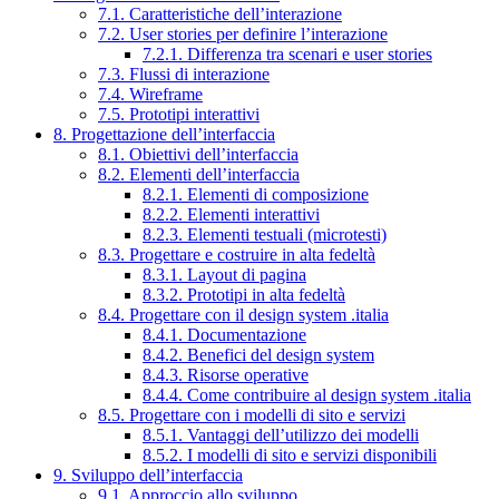
7.1. Caratteristiche dell’interazione
7.2. User stories per definire l’interazione
7.2.1. Differenza tra scenari e user stories
7.3. Flussi di interazione
7.4. Wireframe
7.5. Prototipi interattivi
8. Progettazione dell’interfaccia
8.1. Obiettivi dell’interfaccia
8.2. Elementi dell’interfaccia
8.2.1. Elementi di composizione
8.2.2. Elementi interattivi
8.2.3. Elementi testuali (microtesti)
8.3. Progettare e costruire in alta fedeltà
8.3.1. Layout di pagina
8.3.2. Prototipi in alta fedeltà
8.4. Progettare con il design system .italia
8.4.1. Documentazione
8.4.2. Benefici del design system
8.4.3. Risorse operative
8.4.4. Come contribuire al design system .italia
8.5. Progettare con i modelli di sito e servizi
8.5.1. Vantaggi dell’utilizzo dei modelli
8.5.2. I modelli di sito e servizi disponibili
9. Sviluppo dell’interfaccia
9.1. Approccio allo sviluppo