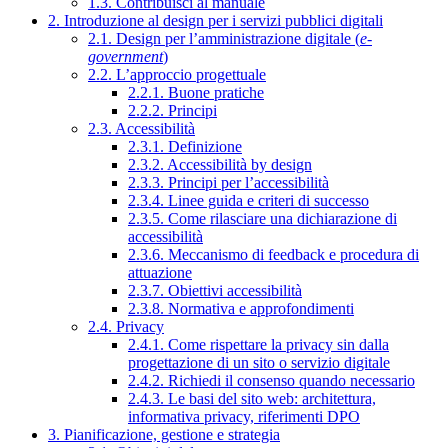
1.3. Contribuisci al manuale
2. Introduzione al design per i servizi pubblici digitali
2.1. Design per l’amministrazione digitale (
e-
government
)
2.2. L’approccio progettuale
2.2.1. Buone pratiche
2.2.2. Principi
2.3. Accessibilità
2.3.1. Definizione
2.3.2. Accessibilità by design
2.3.3. Principi per l’accessibilità
2.3.4. Linee guida e criteri di successo
2.3.5. Come rilasciare una dichiarazione di
accessibilità
2.3.6. Meccanismo di feedback e procedura di
attuazione
2.3.7. Obiettivi accessibilità
2.3.8. Normativa e approfondimenti
2.4. Privacy
2.4.1. Come rispettare la privacy sin dalla
progettazione di un sito o servizio digitale
2.4.2. Richiedi il consenso quando necessario
2.4.3. Le basi del sito web: architettura,
informativa privacy, riferimenti DPO
3. Pianificazione, gestione e strategia