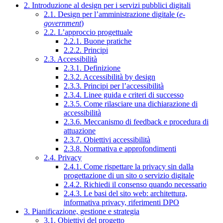
2. Introduzione al design per i servizi pubblici digitali
2.1. Design per l’amministrazione digitale (
e-
government
)
2.2. L’approccio progettuale
2.2.1. Buone pratiche
2.2.2. Principi
2.3. Accessibilità
2.3.1. Definizione
2.3.2. Accessibilità by design
2.3.3. Principi per l’accessibilità
2.3.4. Linee guida e criteri di successo
2.3.5. Come rilasciare una dichiarazione di
accessibilità
2.3.6. Meccanismo di feedback e procedura di
attuazione
2.3.7. Obiettivi accessibilità
2.3.8. Normativa e approfondimenti
2.4. Privacy
2.4.1. Come rispettare la privacy sin dalla
progettazione di un sito o servizio digitale
2.4.2. Richiedi il consenso quando necessario
2.4.3. Le basi del sito web: architettura,
informativa privacy, riferimenti DPO
3. Pianificazione, gestione e strategia
3.1. Obiettivi del progetto