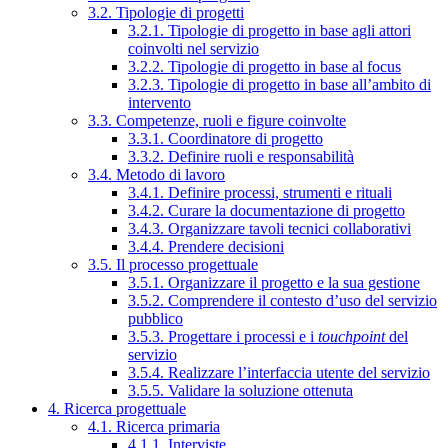
3.2. Tipologie di progetti
3.2.1. Tipologie di progetto in base agli attori
coinvolti nel servizio
3.2.2. Tipologie di progetto in base al focus
3.2.3. Tipologie di progetto in base all’ambito di
intervento
3.3. Competenze, ruoli e figure coinvolte
3.3.1. Coordinatore di progetto
3.3.2. Definire ruoli e responsabilità
3.4. Metodo di lavoro
3.4.1. Definire processi, strumenti e rituali
3.4.2. Curare la documentazione di progetto
3.4.3. Organizzare tavoli tecnici collaborativi
3.4.4. Prendere decisioni
3.5. Il processo progettuale
3.5.1. Organizzare il progetto e la sua gestione
3.5.2. Comprendere il contesto d’uso del servizio
pubblico
3.5.3. Progettare i processi e i
touchpoint
del
servizio
3.5.4. Realizzare l’interfaccia utente del servizio
3.5.5. Validare la soluzione ottenuta
4. Ricerca progettuale
4.1. Ricerca primaria
4.1.1. Interviste