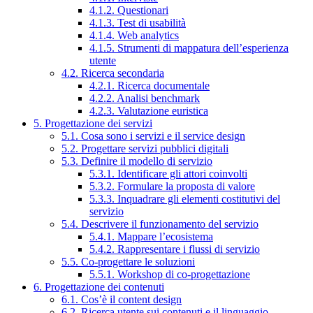
4.1.2. Questionari
4.1.3. Test di usabilità
4.1.4. Web analytics
4.1.5. Strumenti di mappatura dell’esperienza
utente
4.2. Ricerca secondaria
4.2.1. Ricerca documentale
4.2.2. Analisi benchmark
4.2.3. Valutazione euristica
5. Progettazione dei servizi
5.1. Cosa sono i servizi e il service design
5.2. Progettare servizi pubblici digitali
5.3. Definire il modello di servizio
5.3.1. Identificare gli attori coinvolti
5.3.2. Formulare la proposta di valore
5.3.3. Inquadrare gli elementi costitutivi del
servizio
5.4. Descrivere il funzionamento del servizio
5.4.1. Mappare l’ecosistema
5.4.2. Rappresentare i flussi di servizio
5.5. Co-progettare le soluzioni
5.5.1. Workshop di co-progettazione
6. Progettazione dei contenuti
6.1. Cos’è il content design
6.2. Ricerca utente sui contenuti e il linguaggio