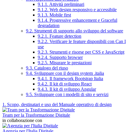
9.1.1. Attività preliminari
9.1.2. Web design responsivo e accessibile
9.1.3. Mobile first
9.1.4. Progressive enhancement e Graceful
degradation
9.2. Strumenti di supporto allo sviluppo del software
9.2.1. Feature detection
9.2.2. Verificare le feature disponibili con Can I
use
9.2.3. Strumenti e risorse per CSS e JavaScript
9.2.4. Supporto browser
9.2.5. Misurare le prestazioni
9.3. Catalogo del riuso
9.4. Sviluppare con il design system .italia
9.4.1. Il framework Bootstrap Italia
9.4.2. Il kit di sviluppo React
9.4.3. Il kit di sviluppo Angular
9.5. Sviluppare con i modelli di sito e servizi
1. Scopo, destinatari e uso del Manuale operativo di design
Team per la Trasformazione Digitale
in collaborazione con
Agenzia per l'Italia Digitale