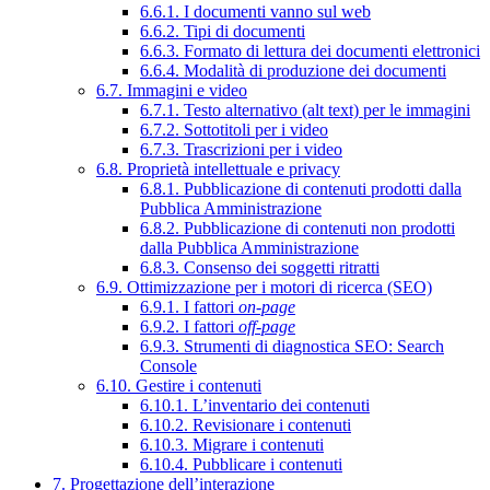
6.6.1. I documenti vanno sul web
6.6.2. Tipi di documenti
6.6.3. Formato di lettura dei documenti elettronici
6.6.4. Modalità di produzione dei documenti
6.7. Immagini e video
6.7.1. Testo alternativo (alt text) per le immagini
6.7.2. Sottotitoli per i video
6.7.3. Trascrizioni per i video
6.8. Proprietà intellettuale e privacy
6.8.1. Pubblicazione di contenuti prodotti dalla
Pubblica Amministrazione
6.8.2. Pubblicazione di contenuti non prodotti
dalla Pubblica Amministrazione
6.8.3. Consenso dei soggetti ritratti
6.9. Ottimizzazione per i motori di ricerca (SEO)
6.9.1. I fattori
on-page
6.9.2. I fattori
off-page
6.9.3. Strumenti di diagnostica SEO: Search
Console
6.10. Gestire i contenuti
6.10.1. L’inventario dei contenuti
6.10.2. Revisionare i contenuti
6.10.3. Migrare i contenuti
6.10.4. Pubblicare i contenuti
7. Progettazione dell’interazione