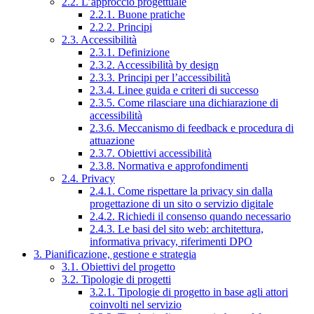
2.2. L’approccio progettuale
2.2.1. Buone pratiche
2.2.2. Principi
2.3. Accessibilità
2.3.1. Definizione
2.3.2. Accessibilità by design
2.3.3. Principi per l’accessibilità
2.3.4. Linee guida e criteri di successo
2.3.5. Come rilasciare una dichiarazione di
accessibilità
2.3.6. Meccanismo di feedback e procedura di
attuazione
2.3.7. Obiettivi accessibilità
2.3.8. Normativa e approfondimenti
2.4. Privacy
2.4.1. Come rispettare la privacy sin dalla
progettazione di un sito o servizio digitale
2.4.2. Richiedi il consenso quando necessario
2.4.3. Le basi del sito web: architettura,
informativa privacy, riferimenti DPO
3. Pianificazione, gestione e strategia
3.1. Obiettivi del progetto
3.2. Tipologie di progetti
3.2.1. Tipologie di progetto in base agli attori
coinvolti nel servizio