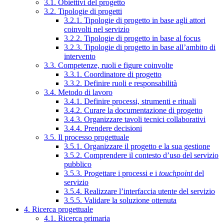
3.1. Obiettivi del progetto
3.2. Tipologie di progetti
3.2.1. Tipologie di progetto in base agli attori
coinvolti nel servizio
3.2.2. Tipologie di progetto in base al focus
3.2.3. Tipologie di progetto in base all’ambito di
intervento
3.3. Competenze, ruoli e figure coinvolte
3.3.1. Coordinatore di progetto
3.3.2. Definire ruoli e responsabilità
3.4. Metodo di lavoro
3.4.1. Definire processi, strumenti e rituali
3.4.2. Curare la documentazione di progetto
3.4.3. Organizzare tavoli tecnici collaborativi
3.4.4. Prendere decisioni
3.5. Il processo progettuale
3.5.1. Organizzare il progetto e la sua gestione
3.5.2. Comprendere il contesto d’uso del servizio
pubblico
3.5.3. Progettare i processi e i
touchpoint
del
servizio
3.5.4. Realizzare l’interfaccia utente del servizio
3.5.5. Validare la soluzione ottenuta
4. Ricerca progettuale
4.1. Ricerca primaria