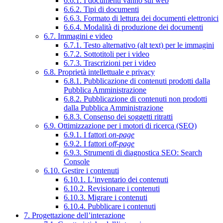
6.6.1. I documenti vanno sul web
6.6.2. Tipi di documenti
6.6.3. Formato di lettura dei documenti elettronici
6.6.4. Modalità di produzione dei documenti
6.7. Immagini e video
6.7.1. Testo alternativo (alt text) per le immagini
6.7.2. Sottotitoli per i video
6.7.3. Trascrizioni per i video
6.8. Proprietà intellettuale e privacy
6.8.1. Pubblicazione di contenuti prodotti dalla
Pubblica Amministrazione
6.8.2. Pubblicazione di contenuti non prodotti
dalla Pubblica Amministrazione
6.8.3. Consenso dei soggetti ritratti
6.9. Ottimizzazione per i motori di ricerca (SEO)
6.9.1. I fattori
on-page
6.9.2. I fattori
off-page
6.9.3. Strumenti di diagnostica SEO: Search
Console
6.10. Gestire i contenuti
6.10.1. L’inventario dei contenuti
6.10.2. Revisionare i contenuti
6.10.3. Migrare i contenuti
6.10.4. Pubblicare i contenuti
7. Progettazione dell’interazione