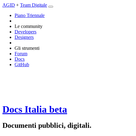
AGID
+
Team Digitale
Piano Triennale
Le community
Developers
Designers
Gli strumenti
Forum
Docs
GitHub
Docs Italia
beta
Documenti pubblici, digitali.