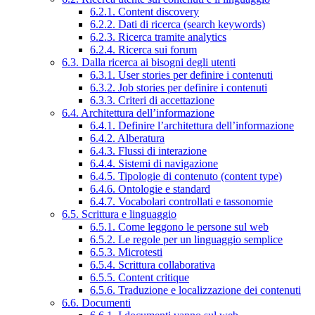
6.2.1. Content discovery
6.2.2. Dati di ricerca (search keywords)
6.2.3. Ricerca tramite analytics
6.2.4. Ricerca sui forum
6.3. Dalla ricerca ai bisogni degli utenti
6.3.1. User stories per definire i contenuti
6.3.2. Job stories per definire i contenuti
6.3.3. Criteri di accettazione
6.4. Architettura dell’informazione
6.4.1. Definire l’architettura dell’informazione
6.4.2. Alberatura
6.4.3. Flussi di interazione
6.4.4. Sistemi di navigazione
6.4.5. Tipologie di contenuto (content type)
6.4.6. Ontologie e standard
6.4.7. Vocabolari controllati e tassonomie
6.5. Scrittura e linguaggio
6.5.1. Come leggono le persone sul web
6.5.2. Le regole per un linguaggio semplice
6.5.3. Microtesti
6.5.4. Scrittura collaborativa
6.5.5. Content critique
6.5.6. Traduzione e localizzazione dei contenuti
6.6. Documenti