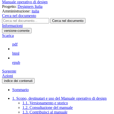
Manuale operativo di design
Progetto:
Designers Italia
Amministrazione:
italia
Cerca nel documento
Cerca nel documento
Informazioni
versione-corrente
Scarica
pdf
html
epub
Sorgente
Azioni
indice dei contenuti
Sommario
1. Scopo, destinatari e uso del Manuale operativo di design
1.1. Versionamento e storico
1.2. Consultazione del manuale
1.3. Contribuisci al manuale