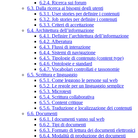
6.2.4. Ricerca sui forum
6.3. Dalla ricerca ai bisogni degli utenti
6.3.1. User stories per definire i contenuti
6.3.2. Job stories per definire i contenuti
6.3.3. Criteri di accettazione
6.4. Architettura dell’informazione
6.4.1. Definire l’architettura dell’informazione
6.4.2. Alberatura
6.4.3. Flussi di interazione
6.4.4. Sistemi di navigazione
6.4.5. Tipologie di contenuto (content type)
6.4.6. Ontologie e standard
6.4.7. Vocabolari controllati e tassonomie
6.5. Scrittura e linguaggio
6.5.1. Come leggono le persone sul web
6.5.2. Le regole per un linguaggio semplice
6.5.3. Microtesti
6.5.4. Scrittura collaborativa
6.5.5. Content critique
6.5.6. Traduzione e localizzazione dei contenuti
6.6. Documenti
6.6.1. I documenti vanno sul web
6.6.2. Tipi di documenti
6.6.3. Formato di lettura dei documenti elettronici
6.6.4. Modalità di produzione dei documenti