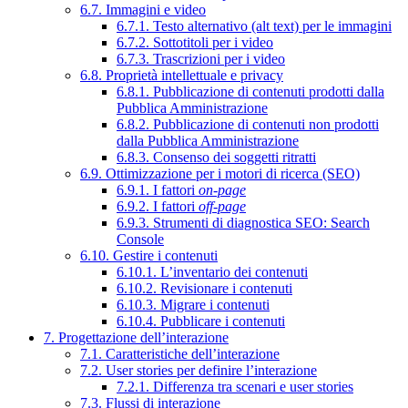
6.7. Immagini e video
6.7.1. Testo alternativo (alt text) per le immagini
6.7.2. Sottotitoli per i video
6.7.3. Trascrizioni per i video
6.8. Proprietà intellettuale e privacy
6.8.1. Pubblicazione di contenuti prodotti dalla
Pubblica Amministrazione
6.8.2. Pubblicazione di contenuti non prodotti
dalla Pubblica Amministrazione
6.8.3. Consenso dei soggetti ritratti
6.9. Ottimizzazione per i motori di ricerca (SEO)
6.9.1. I fattori
on-page
6.9.2. I fattori
off-page
6.9.3. Strumenti di diagnostica SEO: Search
Console
6.10. Gestire i contenuti
6.10.1. L’inventario dei contenuti
6.10.2. Revisionare i contenuti
6.10.3. Migrare i contenuti
6.10.4. Pubblicare i contenuti
7. Progettazione dell’interazione
7.1. Caratteristiche dell’interazione
7.2. User stories per definire l’interazione
7.2.1. Differenza tra scenari e user stories
7.3. Flussi di interazione