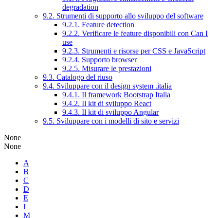
degradation
9.2. Strumenti di supporto allo sviluppo del software
9.2.1. Feature detection
9.2.2. Verificare le feature disponibili con Can I
use
9.2.3. Strumenti e risorse per CSS e JavaScript
9.2.4. Supporto browser
9.2.5. Misurare le prestazioni
9.3. Catalogo del riuso
9.4. Sviluppare con il design system .italia
9.4.1. Il framework Bootstrap Italia
9.4.2. Il kit di sviluppo React
9.4.3. Il kit di sviluppo Angular
9.5. Sviluppare con i modelli di sito e servizi
None
None
A
B
C
D
E
I
M