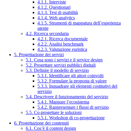
4.1.1. Interviste
4.1.2. Questionari
4.1.3. Test di usabilità
4.1.4. Web analytics
4.1.5. Strumenti di mappatura dell’esperienza
utente
4.2. Ricerca secondaria
4.2.1. Ricerca documentale
4.2.2. Analisi benchmark
4.2.3. Valutazione euristica
5. Progettazione dei servizi
5.1. Cosa sono i servizi e il service design
5.2. Progettare servizi pubblici digitali
5.3. Definire il modello di servizio
5.3.1. Identificare gli attori coinvolti
5.3.2. Formulare la proposta di valore
5.3.3. Inquadrare gli elementi costitutivi del
servizio
5.4. Descrivere il funzionamento del servizio
5.4.1. Mappare l’ecosistema
5.4.2. Rappresentare i flussi di servizio
5.5. Co-progettare le soluzioni
5.5.1. Workshop di co-progettazione
6. Progettazione dei contenuti
6.1. Cos’è il content design