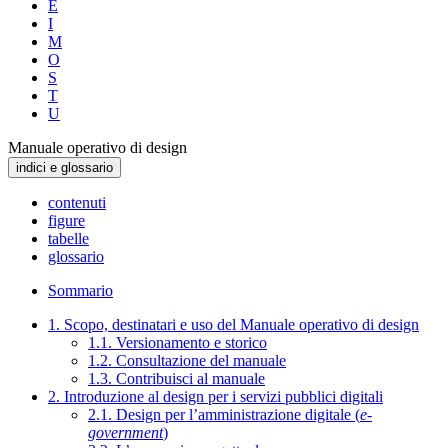
E
I
M
O
S
T
U
Manuale operativo di design
indici e glossario
contenuti
figure
tabelle
glossario
Sommario
1. Scopo, destinatari e uso del Manuale operativo di design
1.1. Versionamento e storico
1.2. Consultazione del manuale
1.3. Contribuisci al manuale
2. Introduzione al design per i servizi pubblici digitali
2.1. Design per l’amministrazione digitale (
e-
government
)