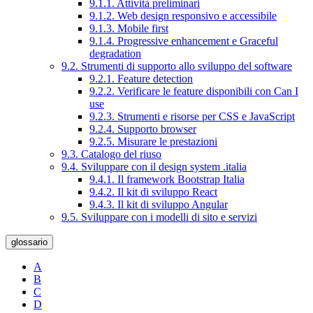
9.1.1. Attività preliminari
9.1.2. Web design responsivo e accessibile
9.1.3. Mobile first
9.1.4. Progressive enhancement e Graceful
degradation
9.2. Strumenti di supporto allo sviluppo del software
9.2.1. Feature detection
9.2.2. Verificare le feature disponibili con Can I
use
9.2.3. Strumenti e risorse per CSS e JavaScript
9.2.4. Supporto browser
9.2.5. Misurare le prestazioni
9.3. Catalogo del riuso
9.4. Sviluppare con il design system .italia
9.4.1. Il framework Bootstrap Italia
9.4.2. Il kit di sviluppo React
9.4.3. Il kit di sviluppo Angular
9.5. Sviluppare con i modelli di sito e servizi
glossario
A
B
C
D