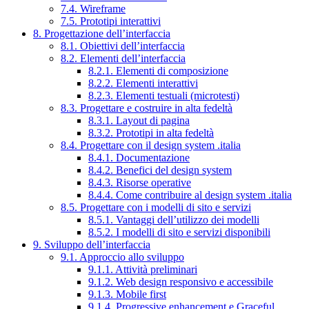
7.4. Wireframe
7.5. Prototipi interattivi
8. Progettazione dell’interfaccia
8.1. Obiettivi dell’interfaccia
8.2. Elementi dell’interfaccia
8.2.1. Elementi di composizione
8.2.2. Elementi interattivi
8.2.3. Elementi testuali (microtesti)
8.3. Progettare e costruire in alta fedeltà
8.3.1. Layout di pagina
8.3.2. Prototipi in alta fedeltà
8.4. Progettare con il design system .italia
8.4.1. Documentazione
8.4.2. Benefici del design system
8.4.3. Risorse operative
8.4.4. Come contribuire al design system .italia
8.5. Progettare con i modelli di sito e servizi
8.5.1. Vantaggi dell’utilizzo dei modelli
8.5.2. I modelli di sito e servizi disponibili
9. Sviluppo dell’interfaccia
9.1. Approccio allo sviluppo
9.1.1. Attività preliminari
9.1.2. Web design responsivo e accessibile
9.1.3. Mobile first
9.1.4. Progressive enhancement e Graceful