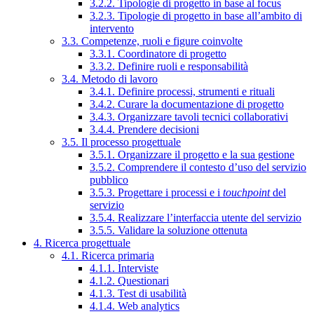
3.2.2. Tipologie di progetto in base al focus
3.2.3. Tipologie di progetto in base all’ambito di
intervento
3.3. Competenze, ruoli e figure coinvolte
3.3.1. Coordinatore di progetto
3.3.2. Definire ruoli e responsabilità
3.4. Metodo di lavoro
3.4.1. Definire processi, strumenti e rituali
3.4.2. Curare la documentazione di progetto
3.4.3. Organizzare tavoli tecnici collaborativi
3.4.4. Prendere decisioni
3.5. Il processo progettuale
3.5.1. Organizzare il progetto e la sua gestione
3.5.2. Comprendere il contesto d’uso del servizio
pubblico
3.5.3. Progettare i processi e i
touchpoint
del
servizio
3.5.4. Realizzare l’interfaccia utente del servizio
3.5.5. Validare la soluzione ottenuta
4. Ricerca progettuale
4.1. Ricerca primaria
4.1.1. Interviste
4.1.2. Questionari
4.1.3. Test di usabilità
4.1.4. Web analytics