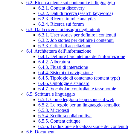
6.2. Ricerca utente sui contenuti e il linguaggio
6.2.1. Content discovery
6.2.2. Dati di ricerca (search keywords)
6.2.3. Ricerca tramite analytics
6.2.4. Ricerca sui forum
6.3. Dalla ricerca ai bisogni degli utenti
6.3.1. User stories per definire i contenuti
6.3.2. Job stories per definire i contenuti
6.3.3. Criteri di accettazione
6.4. Architettura dell’informazione
6.4.1. Definire l’architettura dell’informazione
6.4.2. Alberatura
6.4.3. Flussi di interazione
6.4.4. Sistemi di navigazione
6.4.5. Tipologie di contenuto (content type)
6.4.6. Ontologie e standard
6.4.7. Vocabolari controllati e tassonomie
6.5. Scrittura e linguaggio
6.5.1. Come leggono le persone sul web
6.5.2. Le regole per un linguaggio semplice
6.5.3. Microtesti
6.5.4. Scrittura collaborativa
6.5.5. Content critique
6.5.6. Traduzione e localizzazione dei contenuti
6.6. Documenti