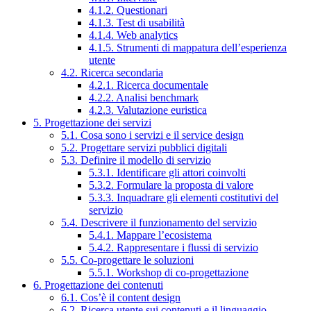
4.1.2. Questionari
4.1.3. Test di usabilità
4.1.4. Web analytics
4.1.5. Strumenti di mappatura dell’esperienza
utente
4.2. Ricerca secondaria
4.2.1. Ricerca documentale
4.2.2. Analisi benchmark
4.2.3. Valutazione euristica
5. Progettazione dei servizi
5.1. Cosa sono i servizi e il service design
5.2. Progettare servizi pubblici digitali
5.3. Definire il modello di servizio
5.3.1. Identificare gli attori coinvolti
5.3.2. Formulare la proposta di valore
5.3.3. Inquadrare gli elementi costitutivi del
servizio
5.4. Descrivere il funzionamento del servizio
5.4.1. Mappare l’ecosistema
5.4.2. Rappresentare i flussi di servizio
5.5. Co-progettare le soluzioni
5.5.1. Workshop di co-progettazione
6. Progettazione dei contenuti
6.1. Cos’è il content design
6.2. Ricerca utente sui contenuti e il linguaggio