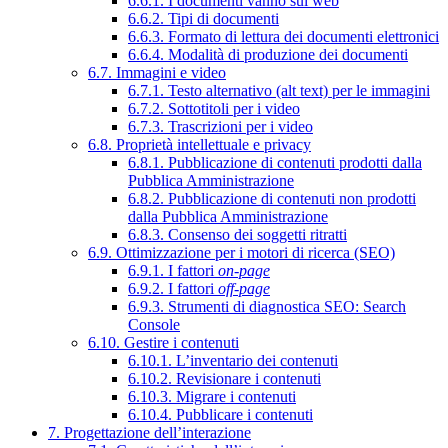
6.6.1. I documenti vanno sul web
6.6.2. Tipi di documenti
6.6.3. Formato di lettura dei documenti elettronici
6.6.4. Modalità di produzione dei documenti
6.7. Immagini e video
6.7.1. Testo alternativo (alt text) per le immagini
6.7.2. Sottotitoli per i video
6.7.3. Trascrizioni per i video
6.8. Proprietà intellettuale e privacy
6.8.1. Pubblicazione di contenuti prodotti dalla
Pubblica Amministrazione
6.8.2. Pubblicazione di contenuti non prodotti
dalla Pubblica Amministrazione
6.8.3. Consenso dei soggetti ritratti
6.9. Ottimizzazione per i motori di ricerca (SEO)
6.9.1. I fattori
on-page
6.9.2. I fattori
off-page
6.9.3. Strumenti di diagnostica SEO: Search
Console
6.10. Gestire i contenuti
6.10.1. L’inventario dei contenuti
6.10.2. Revisionare i contenuti
6.10.3. Migrare i contenuti
6.10.4. Pubblicare i contenuti
7. Progettazione dell’interazione