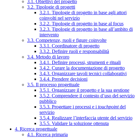
3.1. Obiettivi del progetto
3.2. Tipologie di progetti
3.2.1. Tipologie di progetto in base agli attori
coinvolti nel servizio
3.2.2. Tipologie di progetto in base al focus
3.2.3. Tipologie di progetto in base all’ambito di
intervento
3.3. Competenze, ruoli e figure coinvolte
3.3.1. Coordinatore di progetto
3.3.2. Definire ruoli e responsabilità
3.4. Metodo di lavoro
3.4.1. Definire processi, strumenti e rituali
3.4.2. Curare la documentazione di progetto
3.4.3. Organizzare tavoli tecnici collaborativi
3.4.4. Prendere decisioni
3.5. Il processo progettuale
3.5.1. Organizzare il progetto e la sua gestione
3.5.2. Comprendere il contesto d’uso del servizio
pubblico
3.5.3. Progettare i processi e i
touchpoint
del
servizio
3.5.4. Realizzare l’interfaccia utente del servizio
3.5.5. Validare la soluzione ottenuta
4. Ricerca progettuale
4.1. Ricerca primaria