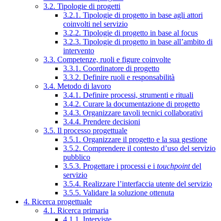
3.2. Tipologie di progetti
3.2.1. Tipologie di progetto in base agli attori
coinvolti nel servizio
3.2.2. Tipologie di progetto in base al focus
3.2.3. Tipologie di progetto in base all’ambito di
intervento
3.3. Competenze, ruoli e figure coinvolte
3.3.1. Coordinatore di progetto
3.3.2. Definire ruoli e responsabilità
3.4. Metodo di lavoro
3.4.1. Definire processi, strumenti e rituali
3.4.2. Curare la documentazione di progetto
3.4.3. Organizzare tavoli tecnici collaborativi
3.4.4. Prendere decisioni
3.5. Il processo progettuale
3.5.1. Organizzare il progetto e la sua gestione
3.5.2. Comprendere il contesto d’uso del servizio
pubblico
3.5.3. Progettare i processi e i
touchpoint
del
servizio
3.5.4. Realizzare l’interfaccia utente del servizio
3.5.5. Validare la soluzione ottenuta
4. Ricerca progettuale
4.1. Ricerca primaria
4.1.1. Interviste