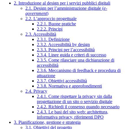
2. Introduzione al design per i servizi pubblici digitali
2.1. Design per l’amministrazione digitale (
e-
government
)
2.2. L’approccio progettuale
2.2.1. Buone pratiche
2.2.2. Principi
2.3. Accessibilità
2.3.1. Definizione
2.3.2. Accessibilità by design
2.3.3. Principi per l’accessibilità
2.3.4. Linee guida e criteri di successo
2.3.5. Come rilasciare una dichiarazione di
accessibilità
2.3.6. Meccanismo di feedback e procedura di
attuazione
2.3.7. Obiettivi accessibilità
2.3.8. Normativa e approfondimenti
2.4. Privacy
2.4.1. Come rispettare la privacy sin dalla
progettazione di un sito o servizio digitale
2.4.2. Richiedi il consenso quando necessario
2.4.3. Le basi del sito web: architettura,
informativa privacy, riferimenti DPO
3. Pianificazione, gestione e strategia
3.1. Obiettivi del progetto