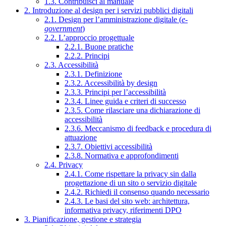
1.3. Contribuisci al manuale
2. Introduzione al design per i servizi pubblici digitali
2.1. Design per l’amministrazione digitale (
e-
government
)
2.2. L’approccio progettuale
2.2.1. Buone pratiche
2.2.2. Principi
2.3. Accessibilità
2.3.1. Definizione
2.3.2. Accessibilità by design
2.3.3. Principi per l’accessibilità
2.3.4. Linee guida e criteri di successo
2.3.5. Come rilasciare una dichiarazione di
accessibilità
2.3.6. Meccanismo di feedback e procedura di
attuazione
2.3.7. Obiettivi accessibilità
2.3.8. Normativa e approfondimenti
2.4. Privacy
2.4.1. Come rispettare la privacy sin dalla
progettazione di un sito o servizio digitale
2.4.2. Richiedi il consenso quando necessario
2.4.3. Le basi del sito web: architettura,
informativa privacy, riferimenti DPO
3. Pianificazione, gestione e strategia