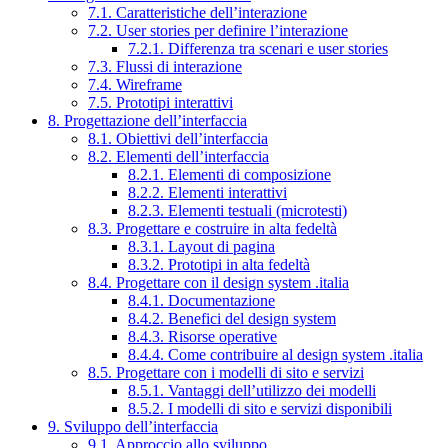
7.1. Caratteristiche dell’interazione
7.2. User stories per definire l’interazione
7.2.1. Differenza tra scenari e user stories
7.3. Flussi di interazione
7.4. Wireframe
7.5. Prototipi interattivi
8. Progettazione dell’interfaccia
8.1. Obiettivi dell’interfaccia
8.2. Elementi dell’interfaccia
8.2.1. Elementi di composizione
8.2.2. Elementi interattivi
8.2.3. Elementi testuali (microtesti)
8.3. Progettare e costruire in alta fedeltà
8.3.1. Layout di pagina
8.3.2. Prototipi in alta fedeltà
8.4. Progettare con il design system .italia
8.4.1. Documentazione
8.4.2. Benefici del design system
8.4.3. Risorse operative
8.4.4. Come contribuire al design system .italia
8.5. Progettare con i modelli di sito e servizi
8.5.1. Vantaggi dell’utilizzo dei modelli
8.5.2. I modelli di sito e servizi disponibili
9. Sviluppo dell’interfaccia
9.1. Approccio allo sviluppo