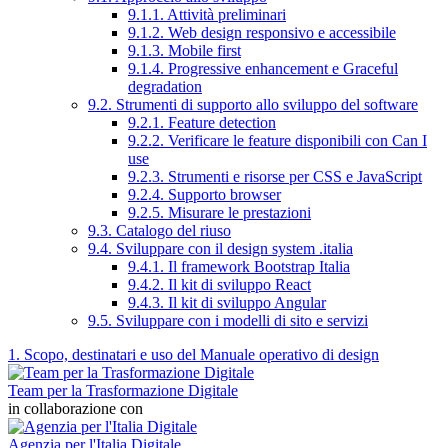
9.1.1. Attività preliminari
9.1.2. Web design responsivo e accessibile
9.1.3. Mobile first
9.1.4. Progressive enhancement e Graceful
degradation
9.2. Strumenti di supporto allo sviluppo del software
9.2.1. Feature detection
9.2.2. Verificare le feature disponibili con Can I
use
9.2.3. Strumenti e risorse per CSS e JavaScript
9.2.4. Supporto browser
9.2.5. Misurare le prestazioni
9.3. Catalogo del riuso
9.4. Sviluppare con il design system .italia
9.4.1. Il framework Bootstrap Italia
9.4.2. Il kit di sviluppo React
9.4.3. Il kit di sviluppo Angular
9.5. Sviluppare con i modelli di sito e servizi
1. Scopo, destinatari e uso del Manuale operativo di design
Team per la Trasformazione Digitale
in collaborazione con
Agenzia per l'Italia Digitale