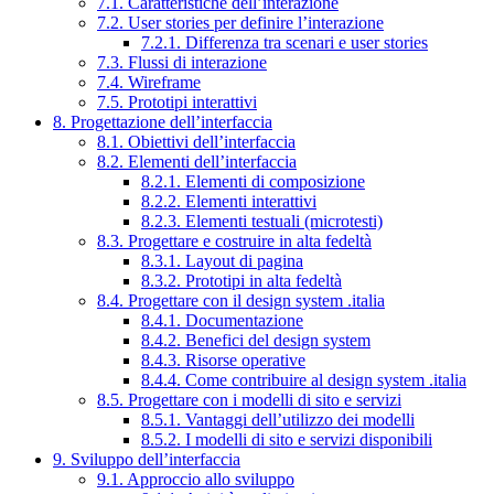
7.1. Caratteristiche dell’interazione
7.2. User stories per definire l’interazione
7.2.1. Differenza tra scenari e user stories
7.3. Flussi di interazione
7.4. Wireframe
7.5. Prototipi interattivi
8. Progettazione dell’interfaccia
8.1. Obiettivi dell’interfaccia
8.2. Elementi dell’interfaccia
8.2.1. Elementi di composizione
8.2.2. Elementi interattivi
8.2.3. Elementi testuali (microtesti)
8.3. Progettare e costruire in alta fedeltà
8.3.1. Layout di pagina
8.3.2. Prototipi in alta fedeltà
8.4. Progettare con il design system .italia
8.4.1. Documentazione
8.4.2. Benefici del design system
8.4.3. Risorse operative
8.4.4. Come contribuire al design system .italia
8.5. Progettare con i modelli di sito e servizi
8.5.1. Vantaggi dell’utilizzo dei modelli
8.5.2. I modelli di sito e servizi disponibili
9. Sviluppo dell’interfaccia
9.1. Approccio allo sviluppo