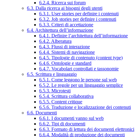
6.2.4. Ricerca sui forum
6.3. Dalla ricerca ai bisogni degli utenti
6.3.1. User stories per definire i contenuti
6.3.2. Job stories per definire i contenuti
6.3.3. Criteri di accettazione
6.4. Architettura dell’informazione
6.4.1. Definire l’architettura dell’informazione
6.4.2. Alberatura
6.4.3. Flussi di interazione
6.4.4. Sistemi di navigazione
6.4.5. Tipologie di contenuto (content type)
6.4.6. Ontologie e standard
6.4.7. Vocabolari controllati e tassonomie
6.5. Scrittura e linguaggio
6.5.1. Come leggono le persone sul web
6.5.2. Le regole per un linguaggio semplice
6.5.3. Microtesti
6.5.4. Scrittura collaborativa
6.5.5. Content critique
6.5.6. Traduzione e localizzazione dei contenuti
6.6. Documenti
6.6.1. I documenti vanno sul web
6.6.2. Tipi di documenti
6.6.3. Formato di lettura dei documenti elettronici
6.6.4. Modalità di produzione dei documenti