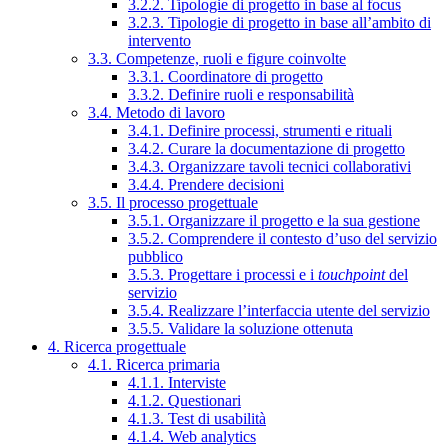
3.2.2. Tipologie di progetto in base al focus
3.2.3. Tipologie di progetto in base all’ambito di
intervento
3.3. Competenze, ruoli e figure coinvolte
3.3.1. Coordinatore di progetto
3.3.2. Definire ruoli e responsabilità
3.4. Metodo di lavoro
3.4.1. Definire processi, strumenti e rituali
3.4.2. Curare la documentazione di progetto
3.4.3. Organizzare tavoli tecnici collaborativi
3.4.4. Prendere decisioni
3.5. Il processo progettuale
3.5.1. Organizzare il progetto e la sua gestione
3.5.2. Comprendere il contesto d’uso del servizio
pubblico
3.5.3. Progettare i processi e i
touchpoint
del
servizio
3.5.4. Realizzare l’interfaccia utente del servizio
3.5.5. Validare la soluzione ottenuta
4. Ricerca progettuale
4.1. Ricerca primaria
4.1.1. Interviste
4.1.2. Questionari
4.1.3. Test di usabilità
4.1.4. Web analytics