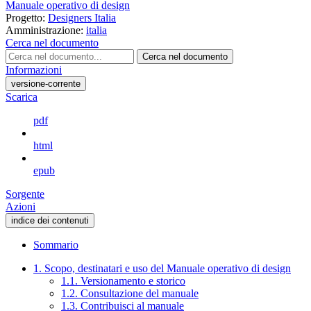
Manuale operativo di design
Progetto:
Designers Italia
Amministrazione:
italia
Cerca nel documento
Cerca nel documento
Informazioni
versione-corrente
Scarica
pdf
html
epub
Sorgente
Azioni
indice dei contenuti
Sommario
1. Scopo, destinatari e uso del Manuale operativo di design
1.1. Versionamento e storico
1.2. Consultazione del manuale
1.3. Contribuisci al manuale