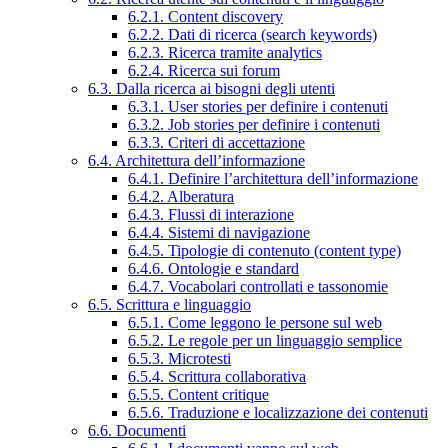
6.2.1. Content discovery
6.2.2. Dati di ricerca (search keywords)
6.2.3. Ricerca tramite analytics
6.2.4. Ricerca sui forum
6.3. Dalla ricerca ai bisogni degli utenti
6.3.1. User stories per definire i contenuti
6.3.2. Job stories per definire i contenuti
6.3.3. Criteri di accettazione
6.4. Architettura dell’informazione
6.4.1. Definire l’architettura dell’informazione
6.4.2. Alberatura
6.4.3. Flussi di interazione
6.4.4. Sistemi di navigazione
6.4.5. Tipologie di contenuto (content type)
6.4.6. Ontologie e standard
6.4.7. Vocabolari controllati e tassonomie
6.5. Scrittura e linguaggio
6.5.1. Come leggono le persone sul web
6.5.2. Le regole per un linguaggio semplice
6.5.3. Microtesti
6.5.4. Scrittura collaborativa
6.5.5. Content critique
6.5.6. Traduzione e localizzazione dei contenuti
6.6. Documenti