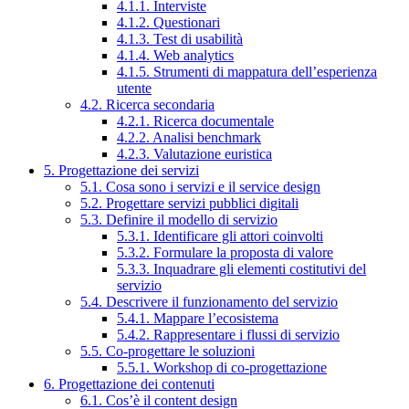
4.1.1. Interviste
4.1.2. Questionari
4.1.3. Test di usabilità
4.1.4. Web analytics
4.1.5. Strumenti di mappatura dell’esperienza
utente
4.2. Ricerca secondaria
4.2.1. Ricerca documentale
4.2.2. Analisi benchmark
4.2.3. Valutazione euristica
5. Progettazione dei servizi
5.1. Cosa sono i servizi e il service design
5.2. Progettare servizi pubblici digitali
5.3. Definire il modello di servizio
5.3.1. Identificare gli attori coinvolti
5.3.2. Formulare la proposta di valore
5.3.3. Inquadrare gli elementi costitutivi del
servizio
5.4. Descrivere il funzionamento del servizio
5.4.1. Mappare l’ecosistema
5.4.2. Rappresentare i flussi di servizio
5.5. Co-progettare le soluzioni
5.5.1. Workshop di co-progettazione
6. Progettazione dei contenuti
6.1. Cos’è il content design