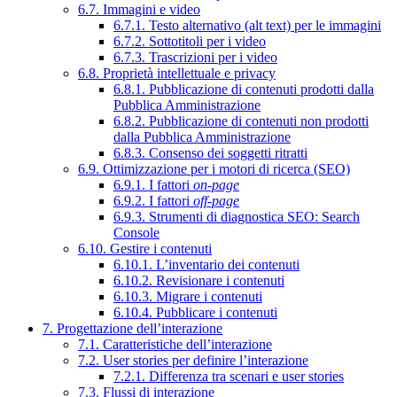
6.7. Immagini e video
6.7.1. Testo alternativo (alt text) per le immagini
6.7.2. Sottotitoli per i video
6.7.3. Trascrizioni per i video
6.8. Proprietà intellettuale e privacy
6.8.1. Pubblicazione di contenuti prodotti dalla
Pubblica Amministrazione
6.8.2. Pubblicazione di contenuti non prodotti
dalla Pubblica Amministrazione
6.8.3. Consenso dei soggetti ritratti
6.9. Ottimizzazione per i motori di ricerca (SEO)
6.9.1. I fattori
on-page
6.9.2. I fattori
off-page
6.9.3. Strumenti di diagnostica SEO: Search
Console
6.10. Gestire i contenuti
6.10.1. L’inventario dei contenuti
6.10.2. Revisionare i contenuti
6.10.3. Migrare i contenuti
6.10.4. Pubblicare i contenuti
7. Progettazione dell’interazione
7.1. Caratteristiche dell’interazione
7.2. User stories per definire l’interazione
7.2.1. Differenza tra scenari e user stories
7.3. Flussi di interazione