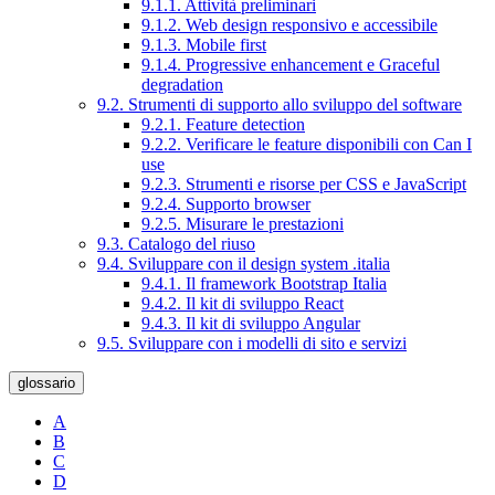
9.1.1. Attività preliminari
9.1.2. Web design responsivo e accessibile
9.1.3. Mobile first
9.1.4. Progressive enhancement e Graceful
degradation
9.2. Strumenti di supporto allo sviluppo del software
9.2.1. Feature detection
9.2.2. Verificare le feature disponibili con Can I
use
9.2.3. Strumenti e risorse per CSS e JavaScript
9.2.4. Supporto browser
9.2.5. Misurare le prestazioni
9.3. Catalogo del riuso
9.4. Sviluppare con il design system .italia
9.4.1. Il framework Bootstrap Italia
9.4.2. Il kit di sviluppo React
9.4.3. Il kit di sviluppo Angular
9.5. Sviluppare con i modelli di sito e servizi
glossario
A
B
C
D