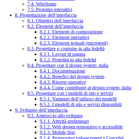
7.4. Wireframe
7.5. Prototipi interattivi
8. Progettazione dell’interfaccia
8.1. Obiettivi dell’interfaccia
8.2. Elementi dell’interfaccia
8.2.1. Elementi di composizione
8.2.2. Elementi interattivi
8.2.3. Elementi testuali (microtesti)
8.3. Progettare e costruire in alta fedeltà
8.3.1. Layout di pagina
8.3.2. Prototipi in alta fedeltà
8.4. Progettare con il design system .italia
8.4.1. Documentazione
8.4.2. Benefici del design system
8.4.3. Risorse operative
8.4.4. Come contribuire al design system .italia
8.5. Progettare con i modelli di sito e servizi
8.5.1. Vantaggi dell’utilizzo dei modelli
8.5.2. I modelli di sito e servizi disponibili
9. Sviluppo dell’interfaccia
9.1. Approccio allo sviluppo
9.1.1. Attività preliminari
9.1.2. Web design responsivo e accessibile
9.1.3. Mobile first
9.1.4. Progressive enhancement e Graceful