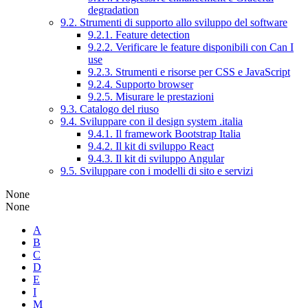
degradation
9.2. Strumenti di supporto allo sviluppo del software
9.2.1. Feature detection
9.2.2. Verificare le feature disponibili con Can I
use
9.2.3. Strumenti e risorse per CSS e JavaScript
9.2.4. Supporto browser
9.2.5. Misurare le prestazioni
9.3. Catalogo del riuso
9.4. Sviluppare con il design system .italia
9.4.1. Il framework Bootstrap Italia
9.4.2. Il kit di sviluppo React
9.4.3. Il kit di sviluppo Angular
9.5. Sviluppare con i modelli di sito e servizi
None
None
A
B
C
D
E
I
M