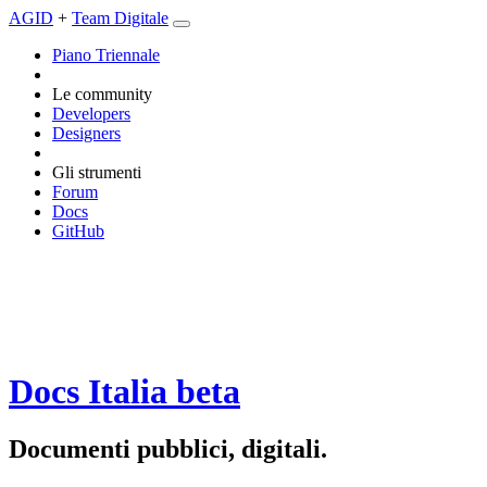
AGID
+
Team Digitale
Piano Triennale
Le community
Developers
Designers
Gli strumenti
Forum
Docs
GitHub
Docs Italia
beta
Documenti pubblici, digitali.