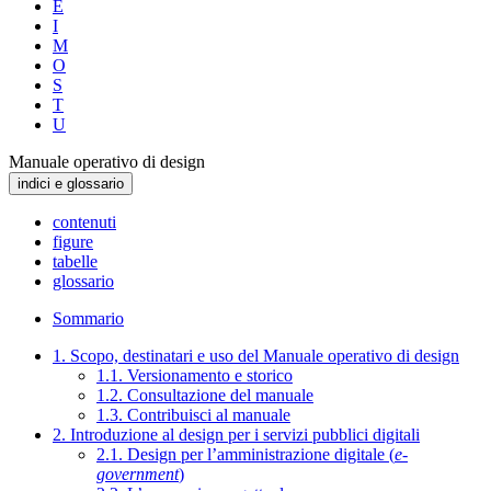
E
I
M
O
S
T
U
Manuale operativo di design
indici e glossario
contenuti
figure
tabelle
glossario
Sommario
1. Scopo, destinatari e uso del Manuale operativo di design
1.1. Versionamento e storico
1.2. Consultazione del manuale
1.3. Contribuisci al manuale
2. Introduzione al design per i servizi pubblici digitali
2.1. Design per l’amministrazione digitale (
e-
government
)