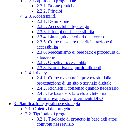
2.2. L’approccio progettuale
2.2.1. Buone pratiche
2.2.2. Principi
2.3. Accessibilità
2.3.1. Definizione
2.3.2. Accessibilità by design
2.3.3. Principi per l’accessibilità
2.3.4. Linee guida e criteri di successo
2.3.5. Come rilasciare una dichiarazione di
accessibilità
2.3.6. Meccanismo di feedback e procedura di
attuazione
2.3.7. Obiettivi accessibilità
2.3.8. Normativa e approfondimenti
2.4. Privacy
2.4.1. Come rispettare la privacy sin dalla
progettazione di un sito o servizio digitale
2.4.2. Richiedi il consenso quando necessario
2.4.3. Le basi del sito web: architettura,
informativa privacy, riferimenti DPO
3. Pianificazione, gestione e strategia
3.1. Obiettivi del progetto
3.2. Tipologie di progetti
3.2.1. Tipologie di progetto in base agli attori
coinvolti nel servizio