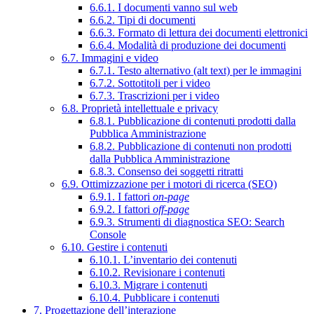
6.6.1. I documenti vanno sul web
6.6.2. Tipi di documenti
6.6.3. Formato di lettura dei documenti elettronici
6.6.4. Modalità di produzione dei documenti
6.7. Immagini e video
6.7.1. Testo alternativo (alt text) per le immagini
6.7.2. Sottotitoli per i video
6.7.3. Trascrizioni per i video
6.8. Proprietà intellettuale e privacy
6.8.1. Pubblicazione di contenuti prodotti dalla
Pubblica Amministrazione
6.8.2. Pubblicazione di contenuti non prodotti
dalla Pubblica Amministrazione
6.8.3. Consenso dei soggetti ritratti
6.9. Ottimizzazione per i motori di ricerca (SEO)
6.9.1. I fattori
on-page
6.9.2. I fattori
off-page
6.9.3. Strumenti di diagnostica SEO: Search
Console
6.10. Gestire i contenuti
6.10.1. L’inventario dei contenuti
6.10.2. Revisionare i contenuti
6.10.3. Migrare i contenuti
6.10.4. Pubblicare i contenuti
7. Progettazione dell’interazione