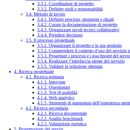
3.3.1. Coordinatore di progetto
3.3.2. Definire ruoli e responsabilità
3.4. Metodo di lavoro
3.4.1. Definire processi, strumenti e rituali
3.4.2. Curare la documentazione di progetto
3.4.3. Organizzare tavoli tecnici collaborativi
3.4.4. Prendere decisioni
3.5. Il processo progettuale
3.5.1. Organizzare il progetto e la sua gestione
3.5.2. Comprendere il contesto d’uso del servizio 
3.5.3. Progettare i processi e i
touchpoint
del servi
3.5.4. Realizzare l’interfaccia utente del servizio
3.5.5. Validare la soluzione ottenuta
4. Ricerca progettuale
4.1. Ricerca primaria
4.1.1. Interviste
4.1.2. Questionari
4.1.3. Test di usabilità
4.1.4. Web analytics
4.1.5. Strumenti di mappatura dell’esperienza uten
4.2. Ricerca secondaria
4.2.1. Ricerca documentale
4.2.2. Analisi benchmark
4.2.3. Valutazione euristica
5. Progettazione dei servizi