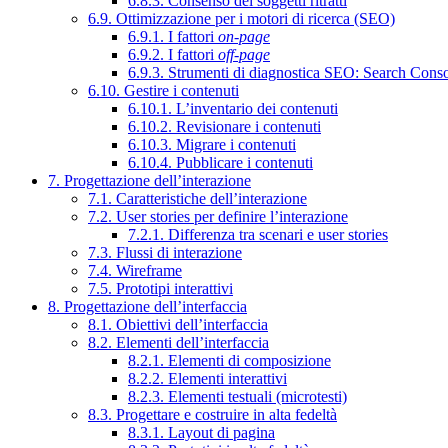
6.8.3. Consenso dei soggetti ritratti
6.9. Ottimizzazione per i motori di ricerca (SEO)
6.9.1. I fattori
on-page
6.9.2. I fattori
off-page
6.9.3. Strumenti di diagnostica SEO: Search Cons
6.10. Gestire i contenuti
6.10.1. L’inventario dei contenuti
6.10.2. Revisionare i contenuti
6.10.3. Migrare i contenuti
6.10.4. Pubblicare i contenuti
7. Progettazione dell’interazione
7.1. Caratteristiche dell’interazione
7.2. User stories per definire l’interazione
7.2.1. Differenza tra scenari e user stories
7.3. Flussi di interazione
7.4. Wireframe
7.5. Prototipi interattivi
8. Progettazione dell’interfaccia
8.1. Obiettivi dell’interfaccia
8.2. Elementi dell’interfaccia
8.2.1. Elementi di composizione
8.2.2. Elementi interattivi
8.2.3. Elementi testuali (microtesti)
8.3. Progettare e costruire in alta fedeltà
8.3.1. Layout di pagina