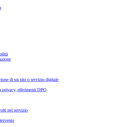
)
ilità
azione
ione di un sito o servizio digitale
va privacy, riferimenti DPO
olti nel servizio
ntervento