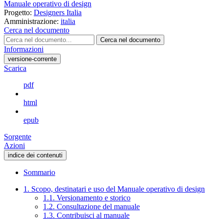
Manuale operativo di design
Progetto:
Designers Italia
Amministrazione:
italia
Cerca nel documento
Cerca nel documento
Informazioni
versione-corrente
Scarica
pdf
html
epub
Sorgente
Azioni
indice dei contenuti
Sommario
1. Scopo, destinatari e uso del Manuale operativo di design
1.1. Versionamento e storico
1.2. Consultazione del manuale
1.3. Contribuisci al manuale