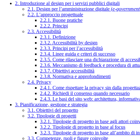
2. Introduzione al design per i servizi pubblici digitali
2.1. Design per l’amministrazione digitale (
e-government
2.2. L’approccio progettuale
2.2.1. Buone pratiche
2.2.2. Principi
2.3. Accessibilità
2.3.1. Definizione
2.3.2. Accessibilità by design
2.3.3. Principi per l’accessibilità
2.3.4. Linee guida e criteri di successo
2.3.5. Come rilasciare una dichiarazione di accessib
2.3.6. Meccanismo di feedback e procedura di attu
2.3.7. Obiettivi accessibilità
2.3.8. Normativa e approfondimenti
2.4. Privacy
2.4.1. Come rispettare la privacy sin dalla progettaz
2.4.2. Richiedi il consenso quando necessario
2.4.3. Le basi del sito web: architettura, informati
3. Pianificazione, gestione e strategia
3.1. Obiettivi del progetto
3.2. Tipologie di progetti
3.2.1. Tipologie di progetto in base agli attori coinv
3.2.2. Tipologie di progetto in base al focus
3.2.3. Tipologie di progetto in base all’ambito di i
3.3. Competenze, ruoli e figure coinvolte