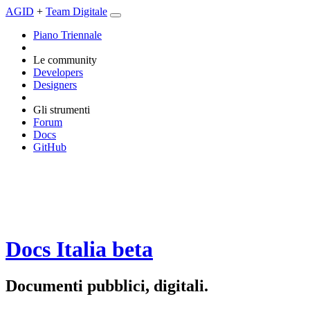
AGID
+
Team Digitale
Piano Triennale
Le community
Developers
Designers
Gli strumenti
Forum
Docs
GitHub
Docs Italia
beta
Documenti pubblici, digitali.