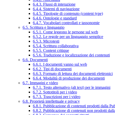
6.4.3. Flussi di interazione
6.4.4. Sistemi di navigazione
6.4.5. Tipologie di contenuto (content type)
6.4.6. Ontologie e standard
6.4.7. Vocabolari controllati e tassonomie
6.5. Scrittura e linguaggio
6.5.1. Come leggono le persone sul web
6.5.2. Le regole per un linguaggio semplice
6.5.3. Microtesti
6.5.4. Scrittura collaborativa
6.5.5. Content critique
6.5.6. Traduzione e localizzazione dei contenuti
6.6. Documenti
6.6.1. I documenti vanno sul web
6.6.2. Tipi di documenti
6.6.3. Formato di lettura dei documenti elettronici
6.6.4. Modalità di produzione dei documenti
6.7. Immagini e video
6.7.1. Testo alternativo (alt text) per le immagini
6.7.2. Sottotitoli per i video
6.7.3. Trascrizioni per i video
6.8. Proprietà intellettuale e privacy
6.8.1. Pubblicazione di contenuti prodotti dalla P
6.8.2. Pubblicazione di contenuti non prodotti dal