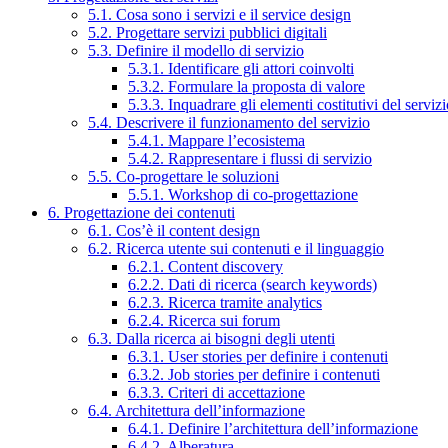
5.1. Cosa sono i servizi e il service design
5.2. Progettare servizi pubblici digitali
5.3. Definire il modello di servizio
5.3.1. Identificare gli attori coinvolti
5.3.2. Formulare la proposta di valore
5.3.3. Inquadrare gli elementi costitutivi del serviz
5.4. Descrivere il funzionamento del servizio
5.4.1. Mappare l’ecosistema
5.4.2. Rappresentare i flussi di servizio
5.5. Co-progettare le soluzioni
5.5.1. Workshop di co-progettazione
6. Progettazione dei contenuti
6.1. Cos’è il content design
6.2. Ricerca utente sui contenuti e il linguaggio
6.2.1. Content discovery
6.2.2. Dati di ricerca (search keywords)
6.2.3. Ricerca tramite analytics
6.2.4. Ricerca sui forum
6.3. Dalla ricerca ai bisogni degli utenti
6.3.1. User stories per definire i contenuti
6.3.2. Job stories per definire i contenuti
6.3.3. Criteri di accettazione
6.4. Architettura dell’informazione
6.4.1. Definire l’architettura dell’informazione
6.4.2. Alberatura