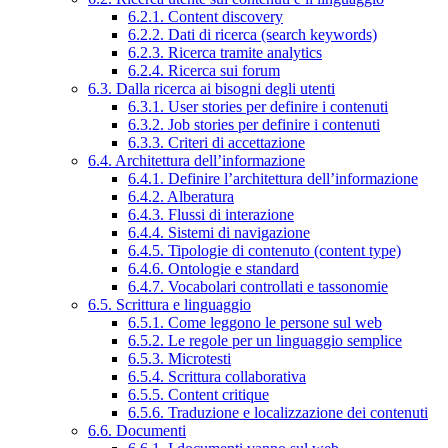
6.2.1. Content discovery
6.2.2. Dati di ricerca (search keywords)
6.2.3. Ricerca tramite analytics
6.2.4. Ricerca sui forum
6.3. Dalla ricerca ai bisogni degli utenti
6.3.1. User stories per definire i contenuti
6.3.2. Job stories per definire i contenuti
6.3.3. Criteri di accettazione
6.4. Architettura dell’informazione
6.4.1. Definire l’architettura dell’informazione
6.4.2. Alberatura
6.4.3. Flussi di interazione
6.4.4. Sistemi di navigazione
6.4.5. Tipologie di contenuto (content type)
6.4.6. Ontologie e standard
6.4.7. Vocabolari controllati e tassonomie
6.5. Scrittura e linguaggio
6.5.1. Come leggono le persone sul web
6.5.2. Le regole per un linguaggio semplice
6.5.3. Microtesti
6.5.4. Scrittura collaborativa
6.5.5. Content critique
6.5.6. Traduzione e localizzazione dei contenuti
6.6. Documenti