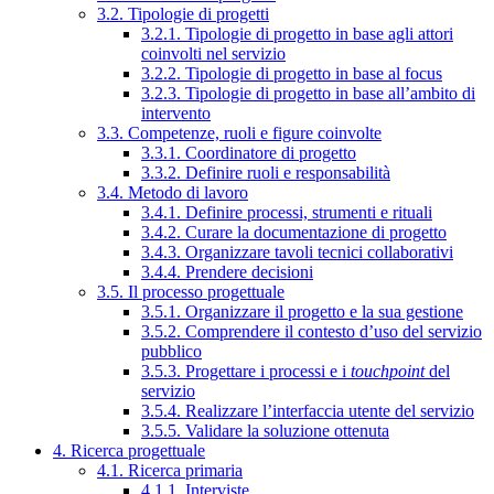
3.2. Tipologie di progetti
3.2.1. Tipologie di progetto in base agli attori
coinvolti nel servizio
3.2.2. Tipologie di progetto in base al focus
3.2.3. Tipologie di progetto in base all’ambito di
intervento
3.3. Competenze, ruoli e figure coinvolte
3.3.1. Coordinatore di progetto
3.3.2. Definire ruoli e responsabilità
3.4. Metodo di lavoro
3.4.1. Definire processi, strumenti e rituali
3.4.2. Curare la documentazione di progetto
3.4.3. Organizzare tavoli tecnici collaborativi
3.4.4. Prendere decisioni
3.5. Il processo progettuale
3.5.1. Organizzare il progetto e la sua gestione
3.5.2. Comprendere il contesto d’uso del servizio
pubblico
3.5.3. Progettare i processi e i
touchpoint
del
servizio
3.5.4. Realizzare l’interfaccia utente del servizio
3.5.5. Validare la soluzione ottenuta
4. Ricerca progettuale
4.1. Ricerca primaria
4.1.1. Interviste