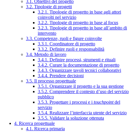
3.1. Obiettivi del progetto
3.2. Tipologie di progetti
3.2.1. Tipologie di progetto in base agli attori
coinvolti nel servizio
3.2.2. Tipologie di progetto in base al focus
3.2.3. Tipologie di progetto in base all’ambito di
intervento
3.3. Competenze, ruoli e figure coinvolte
3.3.1. Coordinatore di progetto
3.3.2. Definire ruoli e responsabilità
3.4. Metodo di lavoro
3.4.1. Definire processi, strumenti e rituali
3.4.2. Curare la documentazione di progetto
3.4.3. Organizzare tavoli tecnici collaborativi
3.4.4. Prendere decisioni
3.5. Il processo progettuale
3.5.1. Organizzare il progetto e la sua gestione
3.5.2. Comprendere il contesto d’uso del servizio
pubblico
3.5.3. Progettare i processi e i
touchpoint
del
servizio
3.5.4. Realizzare l’interfaccia utente del servizio
3.5.5. Validare la soluzione ottenuta
4. Ricerca progettuale
4.1. Ricerca primaria