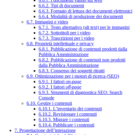
6.6.1. I documenti vanno sul web
6.6.2. Tipi di documenti
6.6.3. Formato di lettura dei documenti elettronici
6.6.4. Modalità di produzione dei documenti
6.7. Immagini e video
6.7.1. Testo alternativo (alt text) per le immagini
6.7.2. Sottotitoli per i video
6.7.3. Trascrizioni per i video
6.8. Proprietà intellettuale e privacy
6.8.1. Pubblicazione di contenuti prodotti dalla
Pubblica Amministrazione
6.8.2. Pubblicazione di contenuti non prodotti
dalla Pubblica Amministrazione
6.8.3. Consenso dei soggetti ritratti
6.9. Ottimizzazione per i motori di ricerca (SEO)
6.9.1. I fattori
on-page
6.9.2. I fattori
off-page
6.9.3. Strumenti di diagnostica SEO: Search
Console
6.10. Gestire i contenuti
6.10.1. L’inventario dei contenuti
6.10.2. Revisionare i contenuti
6.10.3. Migrare i contenuti
6.10.4. Pubblicare i contenuti
7. Progettazione dell’interazione