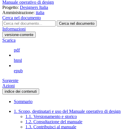
Manuale operativo di design
Progetto:
Designers Italia
Amministrazione:
italia
Cerca nel documento
Cerca nel documento
Informazioni
versione-corrente
Scarica
pdf
html
epub
Sorgente
Azioni
indice dei contenuti
Sommario
1. Scopo, destinatari e uso del Manuale operativo di design
1.1. Versionamento e storico
1.2. Consultazione del manuale
1.3. Contribuisci al manuale