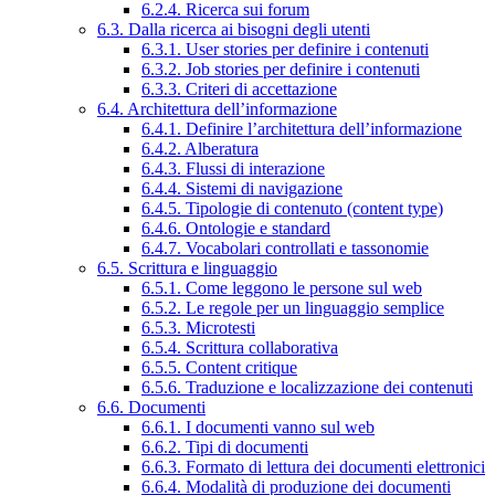
6.2.4. Ricerca sui forum
6.3. Dalla ricerca ai bisogni degli utenti
6.3.1. User stories per definire i contenuti
6.3.2. Job stories per definire i contenuti
6.3.3. Criteri di accettazione
6.4. Architettura dell’informazione
6.4.1. Definire l’architettura dell’informazione
6.4.2. Alberatura
6.4.3. Flussi di interazione
6.4.4. Sistemi di navigazione
6.4.5. Tipologie di contenuto (content type)
6.4.6. Ontologie e standard
6.4.7. Vocabolari controllati e tassonomie
6.5. Scrittura e linguaggio
6.5.1. Come leggono le persone sul web
6.5.2. Le regole per un linguaggio semplice
6.5.3. Microtesti
6.5.4. Scrittura collaborativa
6.5.5. Content critique
6.5.6. Traduzione e localizzazione dei contenuti
6.6. Documenti
6.6.1. I documenti vanno sul web
6.6.2. Tipi di documenti
6.6.3. Formato di lettura dei documenti elettronici
6.6.4. Modalità di produzione dei documenti