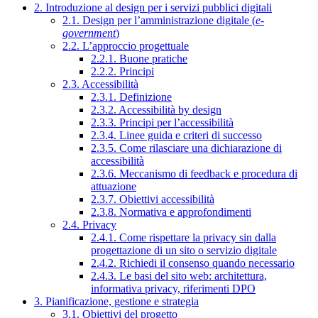
2. Introduzione al design per i servizi pubblici digitali
2.1. Design per l’amministrazione digitale (
e-
government
)
2.2. L’approccio progettuale
2.2.1. Buone pratiche
2.2.2. Principi
2.3. Accessibilità
2.3.1. Definizione
2.3.2. Accessibilità by design
2.3.3. Principi per l’accessibilità
2.3.4. Linee guida e criteri di successo
2.3.5. Come rilasciare una dichiarazione di
accessibilità
2.3.6. Meccanismo di feedback e procedura di
attuazione
2.3.7. Obiettivi accessibilità
2.3.8. Normativa e approfondimenti
2.4. Privacy
2.4.1. Come rispettare la privacy sin dalla
progettazione di un sito o servizio digitale
2.4.2. Richiedi il consenso quando necessario
2.4.3. Le basi del sito web: architettura,
informativa privacy, riferimenti DPO
3. Pianificazione, gestione e strategia
3.1. Obiettivi del progetto