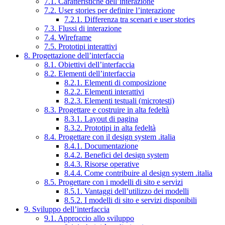
7.1. Caratteristiche dell’interazione
7.2. User stories per definire l’interazione
7.2.1. Differenza tra scenari e user stories
7.3. Flussi di interazione
7.4. Wireframe
7.5. Prototipi interattivi
8. Progettazione dell’interfaccia
8.1. Obiettivi dell’interfaccia
8.2. Elementi dell’interfaccia
8.2.1. Elementi di composizione
8.2.2. Elementi interattivi
8.2.3. Elementi testuali (microtesti)
8.3. Progettare e costruire in alta fedeltà
8.3.1. Layout di pagina
8.3.2. Prototipi in alta fedeltà
8.4. Progettare con il design system .italia
8.4.1. Documentazione
8.4.2. Benefici del design system
8.4.3. Risorse operative
8.4.4. Come contribuire al design system .italia
8.5. Progettare con i modelli di sito e servizi
8.5.1. Vantaggi dell’utilizzo dei modelli
8.5.2. I modelli di sito e servizi disponibili
9. Sviluppo dell’interfaccia
9.1. Approccio allo sviluppo