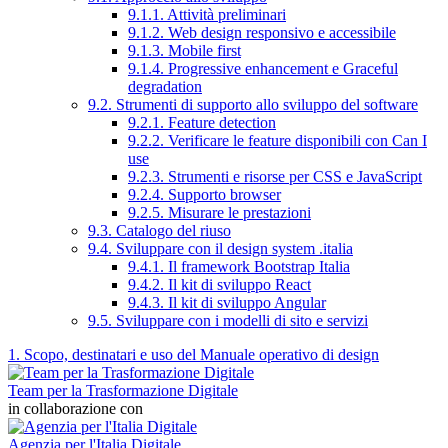
9.1.1. Attività preliminari
9.1.2. Web design responsivo e accessibile
9.1.3. Mobile first
9.1.4. Progressive enhancement e Graceful
degradation
9.2. Strumenti di supporto allo sviluppo del software
9.2.1. Feature detection
9.2.2. Verificare le feature disponibili con Can I
use
9.2.3. Strumenti e risorse per CSS e JavaScript
9.2.4. Supporto browser
9.2.5. Misurare le prestazioni
9.3. Catalogo del riuso
9.4. Sviluppare con il design system .italia
9.4.1. Il framework Bootstrap Italia
9.4.2. Il kit di sviluppo React
9.4.3. Il kit di sviluppo Angular
9.5. Sviluppare con i modelli di sito e servizi
1. Scopo, destinatari e uso del Manuale operativo di design
Team per la Trasformazione Digitale
in collaborazione con
Agenzia per l'Italia Digitale