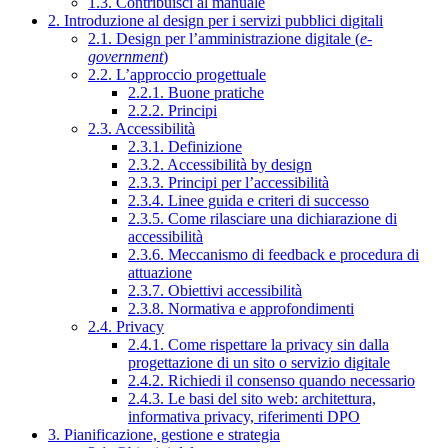
1.3. Contribuisci al manuale
2. Introduzione al design per i servizi pubblici digitali
2.1. Design per l’amministrazione digitale (
e-
government
)
2.2. L’approccio progettuale
2.2.1. Buone pratiche
2.2.2. Principi
2.3. Accessibilità
2.3.1. Definizione
2.3.2. Accessibilità by design
2.3.3. Principi per l’accessibilità
2.3.4. Linee guida e criteri di successo
2.3.5. Come rilasciare una dichiarazione di
accessibilità
2.3.6. Meccanismo di feedback e procedura di
attuazione
2.3.7. Obiettivi accessibilità
2.3.8. Normativa e approfondimenti
2.4. Privacy
2.4.1. Come rispettare la privacy sin dalla
progettazione di un sito o servizio digitale
2.4.2. Richiedi il consenso quando necessario
2.4.3. Le basi del sito web: architettura,
informativa privacy, riferimenti DPO
3. Pianificazione, gestione e strategia