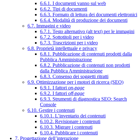
6.6.1. I documenti vanno sul web
6.6.2. Tipi di documenti
6.6.3. Formato di lettura dei documenti elettronici
6.6.4. Modalità di produzione dei documenti
6.7. Immagini e video
6.7.1. Testo alternativo (alt text) per le immagini
6.7.2. Sottotitoli per i video
6.7.3. Trascrizioni per i video
6.8. Proprietà intellettuale e privacy
6.8.1. Pubblicazione di contenuti prodotti dalla
Pubblica Amministrazione
6.8.2. Pubblicazione di contenuti non prodotti
dalla Pubblica Amministrazione
6.8.3. Consenso dei soggetti ritratti
6.9. Ottimizzazione per i motori di ricerca (SEO)
6.9.1. I fattori
on-page
6.9.2. I fattori
off-page
6.9.3. Strumenti di diagnostica SEO: Search
Console
6.10. Gestire i contenuti
6.10.1. L’inventario dei contenuti
6.10.2. Revisionare i contenuti
6.10.3. Migrare i contenuti
6.10.4. Pubblicare i contenuti
7. Progettazione dell’interazione