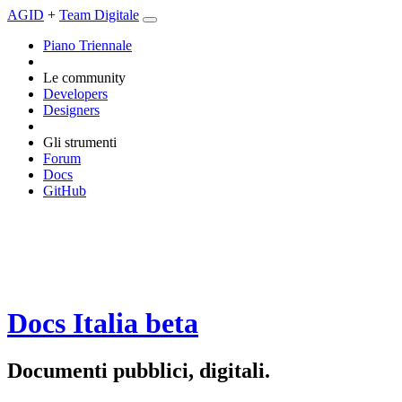
AGID
+
Team Digitale
Piano Triennale
Le community
Developers
Designers
Gli strumenti
Forum
Docs
GitHub
Docs Italia
beta
Documenti pubblici, digitali.