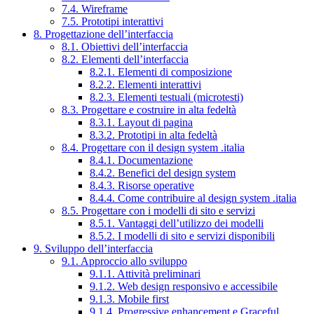
7.4. Wireframe
7.5. Prototipi interattivi
8. Progettazione dell’interfaccia
8.1. Obiettivi dell’interfaccia
8.2. Elementi dell’interfaccia
8.2.1. Elementi di composizione
8.2.2. Elementi interattivi
8.2.3. Elementi testuali (microtesti)
8.3. Progettare e costruire in alta fedeltà
8.3.1. Layout di pagina
8.3.2. Prototipi in alta fedeltà
8.4. Progettare con il design system .italia
8.4.1. Documentazione
8.4.2. Benefici del design system
8.4.3. Risorse operative
8.4.4. Come contribuire al design system .italia
8.5. Progettare con i modelli di sito e servizi
8.5.1. Vantaggi dell’utilizzo dei modelli
8.5.2. I modelli di sito e servizi disponibili
9. Sviluppo dell’interfaccia
9.1. Approccio allo sviluppo
9.1.1. Attività preliminari
9.1.2. Web design responsivo e accessibile
9.1.3. Mobile first
9.1.4. Progressive enhancement e Graceful