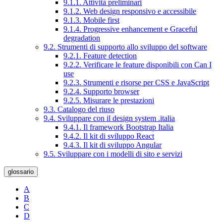
9.1.1. Attività preliminari
9.1.2. Web design responsivo e accessibile
9.1.3. Mobile first
9.1.4. Progressive enhancement e Graceful
degradation
9.2. Strumenti di supporto allo sviluppo del software
9.2.1. Feature detection
9.2.2. Verificare le feature disponibili con Can I
use
9.2.3. Strumenti e risorse per CSS e JavaScript
9.2.4. Supporto browser
9.2.5. Misurare le prestazioni
9.3. Catalogo del riuso
9.4. Sviluppare con il design system .italia
9.4.1. Il framework Bootstrap Italia
9.4.2. Il kit di sviluppo React
9.4.3. Il kit di sviluppo Angular
9.5. Sviluppare con i modelli di sito e servizi
glossario
A
B
C
D