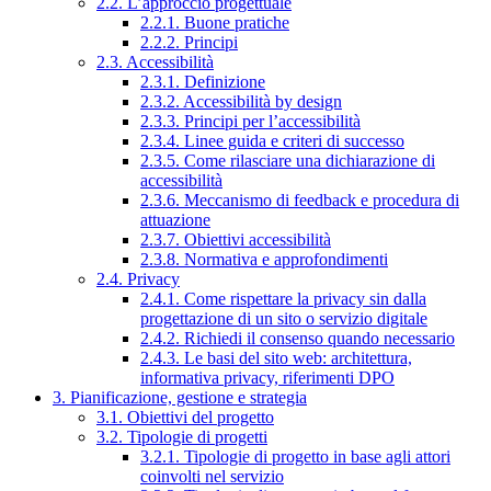
2.2. L’approccio progettuale
2.2.1. Buone pratiche
2.2.2. Principi
2.3. Accessibilità
2.3.1. Definizione
2.3.2. Accessibilità by design
2.3.3. Principi per l’accessibilità
2.3.4. Linee guida e criteri di successo
2.3.5. Come rilasciare una dichiarazione di
accessibilità
2.3.6. Meccanismo di feedback e procedura di
attuazione
2.3.7. Obiettivi accessibilità
2.3.8. Normativa e approfondimenti
2.4. Privacy
2.4.1. Come rispettare la privacy sin dalla
progettazione di un sito o servizio digitale
2.4.2. Richiedi il consenso quando necessario
2.4.3. Le basi del sito web: architettura,
informativa privacy, riferimenti DPO
3. Pianificazione, gestione e strategia
3.1. Obiettivi del progetto
3.2. Tipologie di progetti
3.2.1. Tipologie di progetto in base agli attori
coinvolti nel servizio