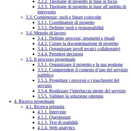
3.2.2. Tipologie di progetto in base al focus
3.2.3. Tipologie di progetto in base all’ambito di
intervento
3.3. Competenze, ruoli e figure coinvolte
3.3.1. Coordinatore di progetto
3.3.2. Definire ruoli e responsabilità
3.4. Metodo di lavoro
3.4.1. Definire processi, strumenti e rituali
3.4.2. Curare la documentazione di progetto
3.4.3. Organizzare tavoli tecnici collaborativi
3.4.4. Prendere decisioni
3.5. Il processo progettuale
3.5.1. Organizzare il progetto e la sua gestione
3.5.2. Comprendere il contesto d’uso del servizio
pubblico
3.5.3. Progettare i processi e i
touchpoint
del
servizio
3.5.4. Realizzare l’interfaccia utente del servizio
3.5.5. Validare la soluzione ottenuta
4. Ricerca progettuale
4.1. Ricerca primaria
4.1.1. Interviste
4.1.2. Questionari
4.1.3. Test di usabilità
4.1.4. Web analytics