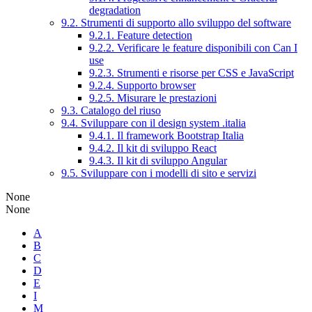
degradation
9.2. Strumenti di supporto allo sviluppo del software
9.2.1. Feature detection
9.2.2. Verificare le feature disponibili con Can I
use
9.2.3. Strumenti e risorse per CSS e JavaScript
9.2.4. Supporto browser
9.2.5. Misurare le prestazioni
9.3. Catalogo del riuso
9.4. Sviluppare con il design system .italia
9.4.1. Il framework Bootstrap Italia
9.4.2. Il kit di sviluppo React
9.4.3. Il kit di sviluppo Angular
9.5. Sviluppare con i modelli di sito e servizi
None
None
A
B
C
D
E
I
M