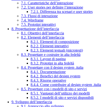
7.1. Caratteristiche dell’interazione
7.2. User stories per definire l’interazione
7.2.1. Differenza tra scenari e user stories
7.3. Flussi di interazione
7.4. Wireframe
7.5. Prototipi interattivi
8. Progettazione dell’interfaccia
8.1. Obiettivi dell’interfaccia
8.2. Elementi dell’interfaccia
8.2.1. Elementi di composizione
8.2.2. Elementi interattivi
8.2.3. Elementi testuali (microtesti)
8.3. Progettare e costruire in alta fedeltà
8.3.1. Layout di pagina
8.3.2. Prototipi in alta fedeltà
8.4. Progettare con il design system .italia
8.4.1. Documentazione
8.4.2. Benefici del design system
8.4.3. Risorse operative
8.4.4. Come contribuire al design system .italia
8.5. Progettare con i modelli di sito e servizi
8.5.1. Vantaggi dell’utilizzo dei modelli
8.5.2. I modelli di sito e servizi disponibili
9. Sviluppo dell’interfaccia
9.1. Approccio allo sviluppo