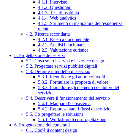
4.1.1. Interviste
4.1.2. Questionari
4.1.3. Test di usabilità
4.1.4. Web analytics
4.1.5. Strumenti di mappatura dell’esperienza
utente
4.2. Ricerca secondaria
4.2.1. Ricerca documentale
4.2.2. Analisi benchmark
4.2.3. Valutazione euristica
5. Progettazione dei servizi
5.1. Cosa sono i servizi e il service design
5.2. Progettare servizi pubblici digitali
5.3. Definire il modello di servizio
5.3.1. Identificare gli attori coinvolti
5.3.2. Formulare la proposta di valore
5.3.3. Inquadrare gli elementi costitutivi del
servizio
5.4. Descrivere il funzionamento del servizio
5.4.1. Mappare l’ecosistema
5.4.2. Rappresentare i flussi di servizio
5.5. Co-progettare le soluzioni
5.5.1. Workshop di co-progettazione
6. Progettazione dei contenuti
6.1. Cos’è il content design