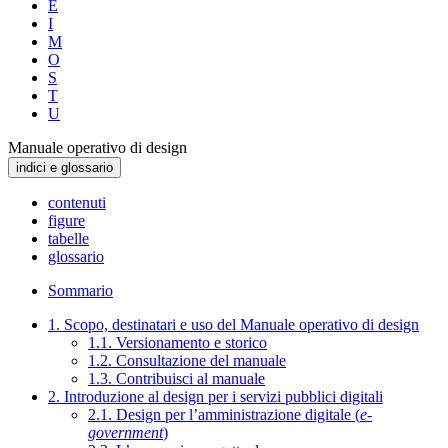
E
I
M
O
S
T
U
Manuale operativo di design
indici e glossario
contenuti
figure
tabelle
glossario
Sommario
1. Scopo, destinatari e uso del Manuale operativo di design
1.1. Versionamento e storico
1.2. Consultazione del manuale
1.3. Contribuisci al manuale
2. Introduzione al design per i servizi pubblici digitali
2.1. Design per l’amministrazione digitale (
e-
government
)