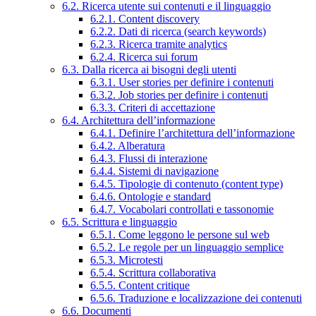
6.2. Ricerca utente sui contenuti e il linguaggio
6.2.1. Content discovery
6.2.2. Dati di ricerca (search keywords)
6.2.3. Ricerca tramite analytics
6.2.4. Ricerca sui forum
6.3. Dalla ricerca ai bisogni degli utenti
6.3.1. User stories per definire i contenuti
6.3.2. Job stories per definire i contenuti
6.3.3. Criteri di accettazione
6.4. Architettura dell’informazione
6.4.1. Definire l’architettura dell’informazione
6.4.2. Alberatura
6.4.3. Flussi di interazione
6.4.4. Sistemi di navigazione
6.4.5. Tipologie di contenuto (content type)
6.4.6. Ontologie e standard
6.4.7. Vocabolari controllati e tassonomie
6.5. Scrittura e linguaggio
6.5.1. Come leggono le persone sul web
6.5.2. Le regole per un linguaggio semplice
6.5.3. Microtesti
6.5.4. Scrittura collaborativa
6.5.5. Content critique
6.5.6. Traduzione e localizzazione dei contenuti
6.6. Documenti