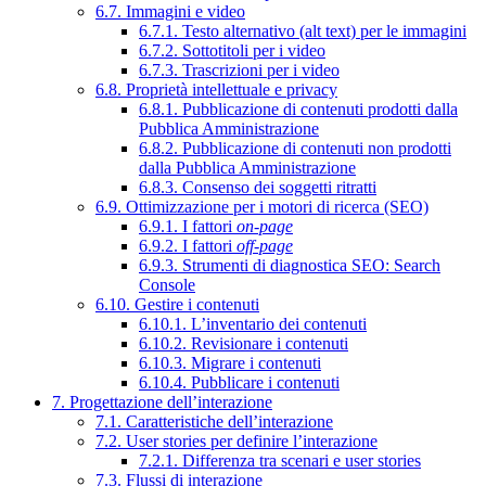
6.7. Immagini e video
6.7.1. Testo alternativo (alt text) per le immagini
6.7.2. Sottotitoli per i video
6.7.3. Trascrizioni per i video
6.8. Proprietà intellettuale e privacy
6.8.1. Pubblicazione di contenuti prodotti dalla
Pubblica Amministrazione
6.8.2. Pubblicazione di contenuti non prodotti
dalla Pubblica Amministrazione
6.8.3. Consenso dei soggetti ritratti
6.9. Ottimizzazione per i motori di ricerca (SEO)
6.9.1. I fattori
on-page
6.9.2. I fattori
off-page
6.9.3. Strumenti di diagnostica SEO: Search
Console
6.10. Gestire i contenuti
6.10.1. L’inventario dei contenuti
6.10.2. Revisionare i contenuti
6.10.3. Migrare i contenuti
6.10.4. Pubblicare i contenuti
7. Progettazione dell’interazione
7.1. Caratteristiche dell’interazione
7.2. User stories per definire l’interazione
7.2.1. Differenza tra scenari e user stories
7.3. Flussi di interazione