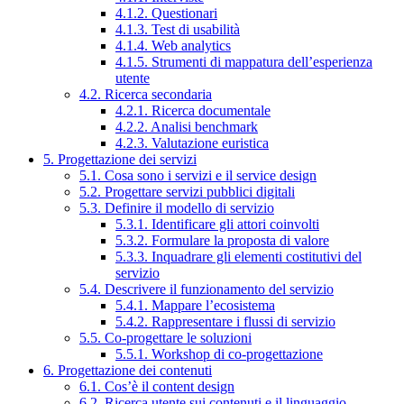
4.1.2. Questionari
4.1.3. Test di usabilità
4.1.4. Web analytics
4.1.5. Strumenti di mappatura dell’esperienza
utente
4.2. Ricerca secondaria
4.2.1. Ricerca documentale
4.2.2. Analisi benchmark
4.2.3. Valutazione euristica
5. Progettazione dei servizi
5.1. Cosa sono i servizi e il service design
5.2. Progettare servizi pubblici digitali
5.3. Definire il modello di servizio
5.3.1. Identificare gli attori coinvolti
5.3.2. Formulare la proposta di valore
5.3.3. Inquadrare gli elementi costitutivi del
servizio
5.4. Descrivere il funzionamento del servizio
5.4.1. Mappare l’ecosistema
5.4.2. Rappresentare i flussi di servizio
5.5. Co-progettare le soluzioni
5.5.1. Workshop di co-progettazione
6. Progettazione dei contenuti
6.1. Cos’è il content design
6.2. Ricerca utente sui contenuti e il linguaggio