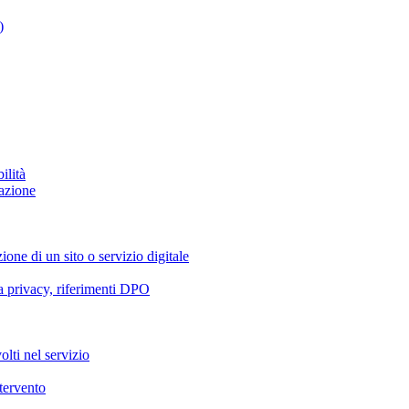
)
ilità
azione
ione di un sito o servizio digitale
va privacy, riferimenti DPO
olti nel servizio
ntervento