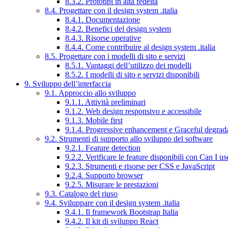
8.3.2. Prototipi in alta fedeltà
8.4. Progettare con il design system .italia
8.4.1. Documentazione
8.4.2. Benefici del design system
8.4.3. Risorse operative
8.4.4. Come contribuire al design system .italia
8.5. Progettare con i modelli di sito e servizi
8.5.1. Vantaggi dell’utilizzo dei modelli
8.5.2. I modelli di sito e servizi disponibili
9. Sviluppo dell’interfaccia
9.1. Approccio allo sviluppo
9.1.1. Attività preliminari
9.1.2. Web design responsivo e accessibile
9.1.3. Mobile first
9.1.4. Progressive enhancement e Graceful degrad
9.2. Strumenti di supporto allo sviluppo del software
9.2.1. Feature detection
9.2.2. Verificare le feature disponibili con Can I us
9.2.3. Strumenti e risorse per CSS e JavaScript
9.2.4. Supporto browser
9.2.5. Misurare le prestazioni
9.3. Catalogo del riuso
9.4. Sviluppare con il design system .italia
9.4.1. Il framework Bootstrap Italia
9.4.2. Il kit di sviluppo React