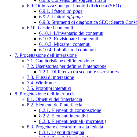
6.8.3. Consenso dei soggetti ritratti
6.9. Ottimizzazione per i motori di ricerca (SEO)
6.9.1. I fattori
on-page
6.9.2. I fattori
off-page
6.9.3. Strumenti di diagnostica SEO: Search Cons
6.10. Gestire i contenuti
6.10.1. L’inventario dei contenuti
6.10.2. Revisionare i contenuti
6.10.3. Migrare i contenuti
6.10.4. Pubblicare i contenuti
7. Progettazione dell’interazione
7.1. Caratteristiche dell’interazione
7.2. User stories per definire l’interazione
7.2.1. Differenza tra scenari e user stories
7.3. Flussi di interazione
7.4. Wireframe
7.5. Prototipi interattivi
8. Progettazione dell’interfaccia
8.1. Obiettivi dell’interfaccia
8.2. Elementi dell’interfaccia
8.2.1. Elementi di composizione
8.2.2. Elementi interattivi
8.2.3. Elementi testuali (microtesti)
8.3. Progettare e costruire in alta fedeltà
8.3.1. Layout di pagina