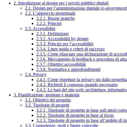
2. Introduzione al design per i servizi pubblici digitali
2.1. Design per l’amministrazione digitale (
e-government
2.2. L’approccio progettuale
2.2.1. Buone pratiche
2.2.2. Principi
2.3. Accessibilità
2.3.1. Definizione
2.3.2. Accessibilità by design
2.3.3. Principi per l’accessibilità
2.3.4. Linee guida e criteri di successo
2.3.5. Come rilasciare una dichiarazione di accessib
2.3.6. Meccanismo di feedback e procedura di attu
2.3.7. Obiettivi accessibilità
2.3.8. Normativa e approfondimenti
2.4. Privacy
2.4.1. Come rispettare la privacy sin dalla progettaz
2.4.2. Richiedi il consenso quando necessario
2.4.3. Le basi del sito web: architettura, informati
3. Pianificazione, gestione e strategia
3.1. Obiettivi del progetto
3.2. Tipologie di progetti
3.2.1. Tipologie di progetto in base agli attori coinv
3.2.2. Tipologie di progetto in base al focus
3.2.3. Tipologie di progetto in base all’ambito di i
3.3. Competenze, ruoli e figure coinvolte