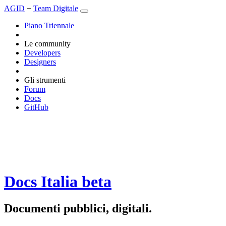
AGID
+
Team Digitale
Piano Triennale
Le community
Developers
Designers
Gli strumenti
Forum
Docs
GitHub
Docs Italia
beta
Documenti pubblici, digitali.