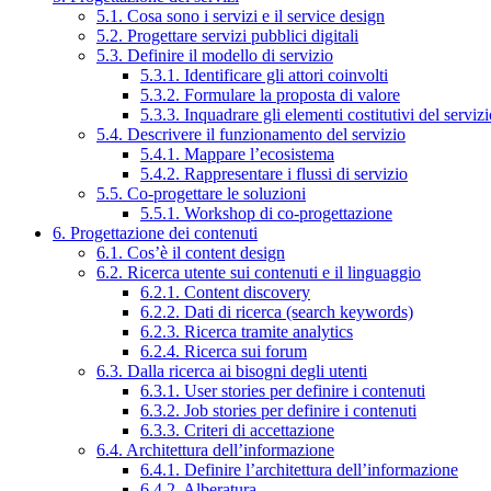
5.1. Cosa sono i servizi e il service design
5.2. Progettare servizi pubblici digitali
5.3. Definire il modello di servizio
5.3.1. Identificare gli attori coinvolti
5.3.2. Formulare la proposta di valore
5.3.3. Inquadrare gli elementi costitutivi del serviz
5.4. Descrivere il funzionamento del servizio
5.4.1. Mappare l’ecosistema
5.4.2. Rappresentare i flussi di servizio
5.5. Co-progettare le soluzioni
5.5.1. Workshop di co-progettazione
6. Progettazione dei contenuti
6.1. Cos’è il content design
6.2. Ricerca utente sui contenuti e il linguaggio
6.2.1. Content discovery
6.2.2. Dati di ricerca (search keywords)
6.2.3. Ricerca tramite analytics
6.2.4. Ricerca sui forum
6.3. Dalla ricerca ai bisogni degli utenti
6.3.1. User stories per definire i contenuti
6.3.2. Job stories per definire i contenuti
6.3.3. Criteri di accettazione
6.4. Architettura dell’informazione
6.4.1. Definire l’architettura dell’informazione
6.4.2. Alberatura