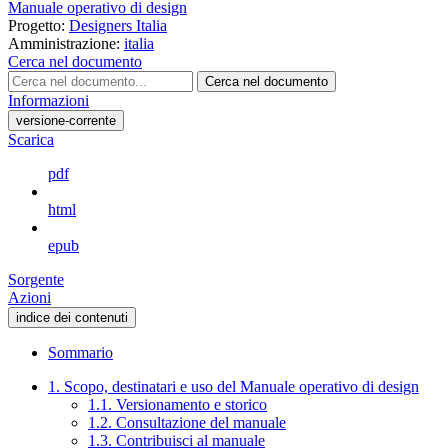
Manuale operativo di design
Progetto:
Designers Italia
Amministrazione:
italia
Cerca nel documento
Cerca nel documento
Informazioni
versione-corrente
Scarica
pdf
html
epub
Sorgente
Azioni
indice dei contenuti
Sommario
1. Scopo, destinatari e uso del Manuale operativo di design
1.1. Versionamento e storico
1.2. Consultazione del manuale
1.3. Contribuisci al manuale