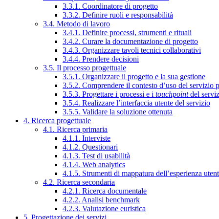
3.3.1. Coordinatore di progetto
3.3.2. Definire ruoli e responsabilità
3.4. Metodo di lavoro
3.4.1. Definire processi, strumenti e rituali
3.4.2. Curare la documentazione di progetto
3.4.3. Organizzare tavoli tecnici collaborativi
3.4.4. Prendere decisioni
3.5. Il processo progettuale
3.5.1. Organizzare il progetto e la sua gestione
3.5.2. Comprendere il contesto d’uso del servizio 
3.5.3. Progettare i processi e i
touchpoint
del servi
3.5.4. Realizzare l’interfaccia utente del servizio
3.5.5. Validare la soluzione ottenuta
4. Ricerca progettuale
4.1. Ricerca primaria
4.1.1. Interviste
4.1.2. Questionari
4.1.3. Test di usabilità
4.1.4. Web analytics
4.1.5. Strumenti di mappatura dell’esperienza uten
4.2. Ricerca secondaria
4.2.1. Ricerca documentale
4.2.2. Analisi benchmark
4.2.3. Valutazione euristica
5. Progettazione dei servizi