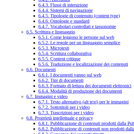
6.4.3. Flussi di interazione
6.4.4. Sistemi di navigazione
6.4.5. Tipologie di contenuto (content type)
6.4.6. Ontologie e standard
6.4.7. Vocabolari controllati e tassonomie
6.5. Scrittura e linguaggio
6.5.1. Come leggono le persone sul web
6.5.2. Le regole per un linguaggio semplice
6.5.3. Microtesti
6.5.4. Scrittura collaborativa
6.5.5. Content critique
6.5.6. Traduzione e localizzazione dei contenuti
6.6. Documenti
6.6.1. I documenti vanno sul web
6.6.2. Tipi di documenti
6.6.3. Formato di lettura dei documenti elettronici
6.6.4. Modalità di produzione dei documenti
6.7. Immagini e video
6.7.1. Testo alternativo (alt text) per le immagini
6.7.2. Sottotitoli per i video
6.7.3. Trascrizioni per i video
6.8. Proprietà intellettuale e privacy
6.8.1. Pubblicazione di contenuti prodotti dalla P
6.8.2. Pubblicazione di contenuti non prodotti dal