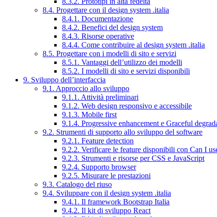
8.3.2. Prototipi in alta fedeltà
8.4. Progettare con il design system .italia
8.4.1. Documentazione
8.4.2. Benefici del design system
8.4.3. Risorse operative
8.4.4. Come contribuire al design system .italia
8.5. Progettare con i modelli di sito e servizi
8.5.1. Vantaggi dell’utilizzo dei modelli
8.5.2. I modelli di sito e servizi disponibili
9. Sviluppo dell’interfaccia
9.1. Approccio allo sviluppo
9.1.1. Attività preliminari
9.1.2. Web design responsivo e accessibile
9.1.3. Mobile first
9.1.4. Progressive enhancement e Graceful degrad
9.2. Strumenti di supporto allo sviluppo del software
9.2.1. Feature detection
9.2.2. Verificare le feature disponibili con Can I us
9.2.3. Strumenti e risorse per CSS e JavaScript
9.2.4. Supporto browser
9.2.5. Misurare le prestazioni
9.3. Catalogo del riuso
9.4. Sviluppare con il design system .italia
9.4.1. Il framework Bootstrap Italia
9.4.2. Il kit di sviluppo React