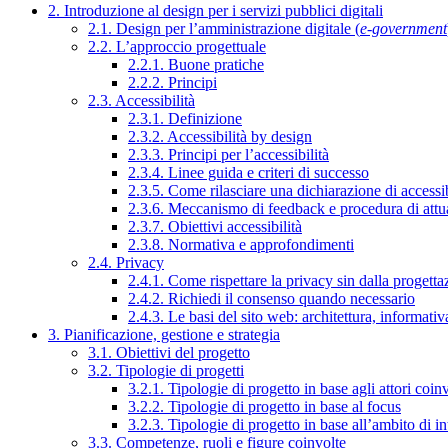
2. Introduzione al design per i servizi pubblici digitali
2.1. Design per l’amministrazione digitale (
e-government
2.2. L’approccio progettuale
2.2.1. Buone pratiche
2.2.2. Principi
2.3. Accessibilità
2.3.1. Definizione
2.3.2. Accessibilità by design
2.3.3. Principi per l’accessibilità
2.3.4. Linee guida e criteri di successo
2.3.5. Come rilasciare una dichiarazione di accessib
2.3.6. Meccanismo di feedback e procedura di attu
2.3.7. Obiettivi accessibilità
2.3.8. Normativa e approfondimenti
2.4. Privacy
2.4.1. Come rispettare la privacy sin dalla progettaz
2.4.2. Richiedi il consenso quando necessario
2.4.3. Le basi del sito web: architettura, informati
3. Pianificazione, gestione e strategia
3.1. Obiettivi del progetto
3.2. Tipologie di progetti
3.2.1. Tipologie di progetto in base agli attori coinv
3.2.2. Tipologie di progetto in base al focus
3.2.3. Tipologie di progetto in base all’ambito di i
3.3. Competenze, ruoli e figure coinvolte