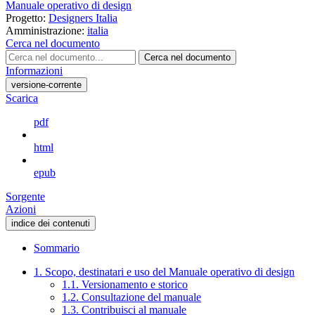
Manuale operativo di design
Progetto:
Designers Italia
Amministrazione:
italia
Cerca nel documento
Cerca nel documento
Informazioni
versione-corrente
Scarica
pdf
html
epub
Sorgente
Azioni
indice dei contenuti
Sommario
1. Scopo, destinatari e uso del Manuale operativo di design
1.1. Versionamento e storico
1.2. Consultazione del manuale
1.3. Contribuisci al manuale