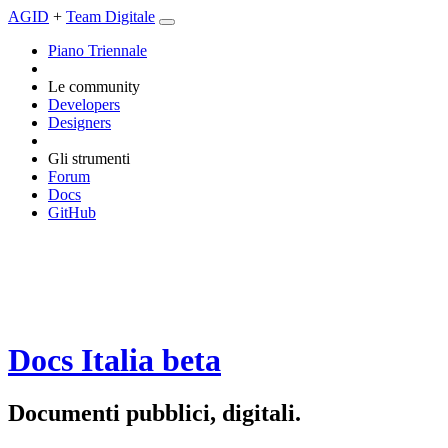
AGID
+
Team Digitale
Piano Triennale
Le community
Developers
Designers
Gli strumenti
Forum
Docs
GitHub
Docs Italia
beta
Documenti pubblici, digitali.