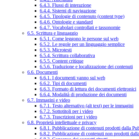
6.4.3. Flussi di interazione
6.4.4. Sistemi di navigazione
6.4.5. Tipologie di contenuto (content type)
6.4.6. Ontologie e standard
6.4.7. Vocabolari controllati e tassonomie
6.5. Scrittura e linguaggio
6.5.1. Come leggono le persone sul web
6.5.2. Le regole per un linguaggio semplice
6.5.3. Microtesti
6.5.4. Scrittura collaborativa
6.5.5. Content critique
6.5.6. Traduzione e localizzazione dei contenuti
6.6. Documenti
6.6.1. I documenti vanno sul web
6.6.2. Tipi di documenti
6.6.3. Formato di lettura dei documenti elettronici
6.6.4. Modalità di produzione dei documenti
6.7. Immagini e video
6.7.1. Testo alternativo (alt text) per le immagini
6.7.2. Sottotitoli per i video
6.7.3. Trascrizioni per i video
6.8. Proprietà intellettuale e privacy
6.8.1. Pubblicazione di contenuti prodotti dalla P
6.8.2. Pubblicazione di contenuti non prodotti dal