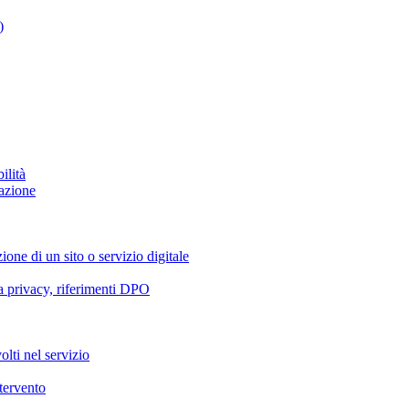
)
ilità
azione
ione di un sito o servizio digitale
va privacy, riferimenti DPO
olti nel servizio
ntervento