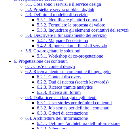
5.1. Cosa sono i servizi e il service design
5.2. Progettare servizi pubblici digitali
5.3. Definire il modello di servizio
5.3.1. Identificare gli attori coinvolti
5.3.2. Formulare la proposta di valore
5.3.3. Inquadrare gli elementi costitutivi del serviz
5.4. Descrivere il funzionamento del servizio
5.4.1. Mappare l’ecosistema
5.4.2. Rappresentare i flussi di servizio
5.5. Co-progettare le soluzioni
5.5.1. Workshop di co-progettazione
6. Progettazione dei contenuti
6.1. Cos’è il content design
6.2. Ricerca utente sui contenuti e il linguaggio
6.2.1. Content discovery
6.2.2. Dati di ricerca (search keywords)
6.2.3. Ricerca tramite analytics
6.2.4. Ricerca sui forum
6.3. Dalla ricerca ai bisogni degli utenti
6.3.1. User stories per definire i contenuti
6.3.2. Job stories per definire i contenuti
6.3.3. Criteri di accettazione
6.4. Architettura dell’informazione
6.4.1. Definire l’architettura dell’informazione
6.4.2. Alberatura