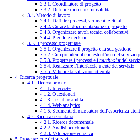
3.3.1. Coordinatore di progetto
3.3.2. Definire ruoli e responsabilità
3.4. Metodo di lavoro
3.4.1. Definire processi, strumenti e rituali
3.4.2. Curare la documentazione di progetto
3.4.3. Organizzare tavoli tecnici collaborativi
3.4.4. Prendere decisioni
3.5. Il processo progettuale
3.5.1. Organizzare il progetto e la sua gestione
3.5.2. Comprendere il contesto d’uso del servizio 
3.5.3. Progettare i processi e i
touchpoint
del servi
3.5.4. Realizzare l’interfaccia utente del servizio
3.5.5. Validare la soluzione ottenuta
4. Ricerca progettuale
4.1. Ricerca primaria
4.1.1. Interviste
4.1.2. Questionari
4.1.3. Test di usabilità
4.1.4. Web analytics
4.1.5. Strumenti di mappatura dell’esperienza uten
4.2. Ricerca secondaria
4.2.1. Ricerca documentale
4.2.2. Analisi benchmark
4.2.3. Valutazione euristica
5. Progettazione dei servizi