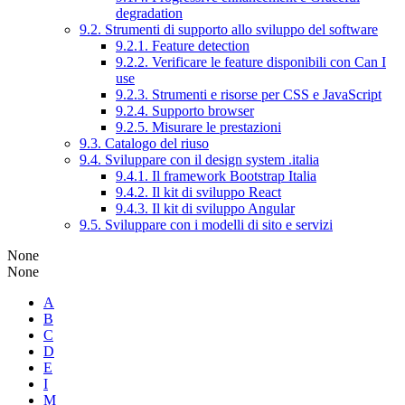
degradation
9.2. Strumenti di supporto allo sviluppo del software
9.2.1. Feature detection
9.2.2. Verificare le feature disponibili con Can I
use
9.2.3. Strumenti e risorse per CSS e JavaScript
9.2.4. Supporto browser
9.2.5. Misurare le prestazioni
9.3. Catalogo del riuso
9.4. Sviluppare con il design system .italia
9.4.1. Il framework Bootstrap Italia
9.4.2. Il kit di sviluppo React
9.4.3. Il kit di sviluppo Angular
9.5. Sviluppare con i modelli di sito e servizi
None
None
A
B
C
D
E
I
M