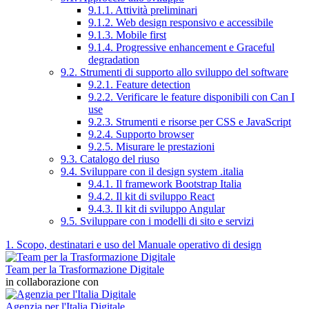
9.1.1. Attività preliminari
9.1.2. Web design responsivo e accessibile
9.1.3. Mobile first
9.1.4. Progressive enhancement e Graceful
degradation
9.2. Strumenti di supporto allo sviluppo del software
9.2.1. Feature detection
9.2.2. Verificare le feature disponibili con Can I
use
9.2.3. Strumenti e risorse per CSS e JavaScript
9.2.4. Supporto browser
9.2.5. Misurare le prestazioni
9.3. Catalogo del riuso
9.4. Sviluppare con il design system .italia
9.4.1. Il framework Bootstrap Italia
9.4.2. Il kit di sviluppo React
9.4.3. Il kit di sviluppo Angular
9.5. Sviluppare con i modelli di sito e servizi
1. Scopo, destinatari e uso del Manuale operativo di design
Team per la Trasformazione Digitale
in collaborazione con
Agenzia per l'Italia Digitale