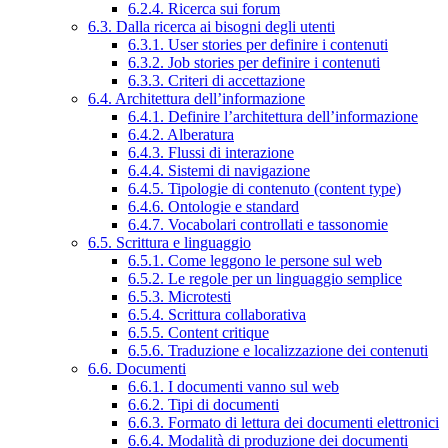
6.2.4. Ricerca sui forum
6.3. Dalla ricerca ai bisogni degli utenti
6.3.1. User stories per definire i contenuti
6.3.2. Job stories per definire i contenuti
6.3.3. Criteri di accettazione
6.4. Architettura dell’informazione
6.4.1. Definire l’architettura dell’informazione
6.4.2. Alberatura
6.4.3. Flussi di interazione
6.4.4. Sistemi di navigazione
6.4.5. Tipologie di contenuto (content type)
6.4.6. Ontologie e standard
6.4.7. Vocabolari controllati e tassonomie
6.5. Scrittura e linguaggio
6.5.1. Come leggono le persone sul web
6.5.2. Le regole per un linguaggio semplice
6.5.3. Microtesti
6.5.4. Scrittura collaborativa
6.5.5. Content critique
6.5.6. Traduzione e localizzazione dei contenuti
6.6. Documenti
6.6.1. I documenti vanno sul web
6.6.2. Tipi di documenti
6.6.3. Formato di lettura dei documenti elettronici
6.6.4. Modalità di produzione dei documenti