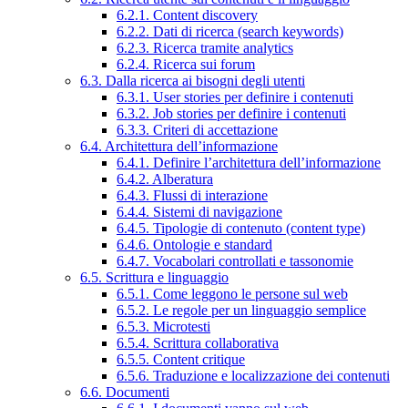
6.2.1. Content discovery
6.2.2. Dati di ricerca (search keywords)
6.2.3. Ricerca tramite analytics
6.2.4. Ricerca sui forum
6.3. Dalla ricerca ai bisogni degli utenti
6.3.1. User stories per definire i contenuti
6.3.2. Job stories per definire i contenuti
6.3.3. Criteri di accettazione
6.4. Architettura dell’informazione
6.4.1. Definire l’architettura dell’informazione
6.4.2. Alberatura
6.4.3. Flussi di interazione
6.4.4. Sistemi di navigazione
6.4.5. Tipologie di contenuto (content type)
6.4.6. Ontologie e standard
6.4.7. Vocabolari controllati e tassonomie
6.5. Scrittura e linguaggio
6.5.1. Come leggono le persone sul web
6.5.2. Le regole per un linguaggio semplice
6.5.3. Microtesti
6.5.4. Scrittura collaborativa
6.5.5. Content critique
6.5.6. Traduzione e localizzazione dei contenuti
6.6. Documenti