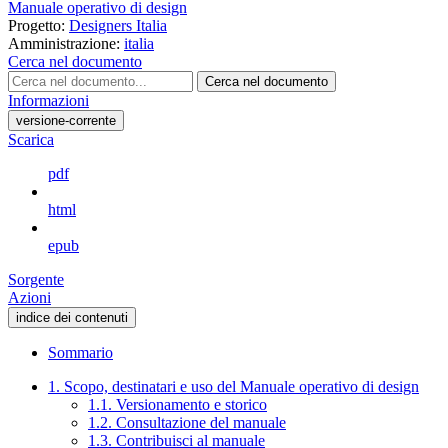
Manuale operativo di design
Progetto:
Designers Italia
Amministrazione:
italia
Cerca nel documento
Cerca nel documento
Informazioni
versione-corrente
Scarica
pdf
html
epub
Sorgente
Azioni
indice dei contenuti
Sommario
1. Scopo, destinatari e uso del Manuale operativo di design
1.1. Versionamento e storico
1.2. Consultazione del manuale
1.3. Contribuisci al manuale