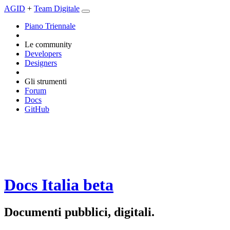
AGID
+
Team Digitale
Piano Triennale
Le community
Developers
Designers
Gli strumenti
Forum
Docs
GitHub
Docs Italia
beta
Documenti pubblici, digitali.