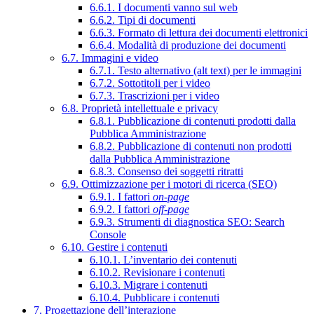
6.6.1. I documenti vanno sul web
6.6.2. Tipi di documenti
6.6.3. Formato di lettura dei documenti elettronici
6.6.4. Modalità di produzione dei documenti
6.7. Immagini e video
6.7.1. Testo alternativo (alt text) per le immagini
6.7.2. Sottotitoli per i video
6.7.3. Trascrizioni per i video
6.8. Proprietà intellettuale e privacy
6.8.1. Pubblicazione di contenuti prodotti dalla
Pubblica Amministrazione
6.8.2. Pubblicazione di contenuti non prodotti
dalla Pubblica Amministrazione
6.8.3. Consenso dei soggetti ritratti
6.9. Ottimizzazione per i motori di ricerca (SEO)
6.9.1. I fattori
on-page
6.9.2. I fattori
off-page
6.9.3. Strumenti di diagnostica SEO: Search
Console
6.10. Gestire i contenuti
6.10.1. L’inventario dei contenuti
6.10.2. Revisionare i contenuti
6.10.3. Migrare i contenuti
6.10.4. Pubblicare i contenuti
7. Progettazione dell’interazione