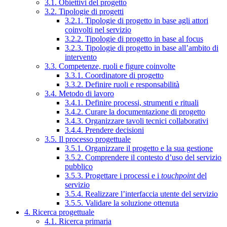
3.1. Obiettivi del progetto
3.2. Tipologie di progetti
3.2.1. Tipologie di progetto in base agli attori
coinvolti nel servizio
3.2.2. Tipologie di progetto in base al focus
3.2.3. Tipologie di progetto in base all’ambito di
intervento
3.3. Competenze, ruoli e figure coinvolte
3.3.1. Coordinatore di progetto
3.3.2. Definire ruoli e responsabilità
3.4. Metodo di lavoro
3.4.1. Definire processi, strumenti e rituali
3.4.2. Curare la documentazione di progetto
3.4.3. Organizzare tavoli tecnici collaborativi
3.4.4. Prendere decisioni
3.5. Il processo progettuale
3.5.1. Organizzare il progetto e la sua gestione
3.5.2. Comprendere il contesto d’uso del servizio
pubblico
3.5.3. Progettare i processi e i
touchpoint
del
servizio
3.5.4. Realizzare l’interfaccia utente del servizio
3.5.5. Validare la soluzione ottenuta
4. Ricerca progettuale
4.1. Ricerca primaria