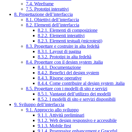
7.4. Wireframe
7.5. Prototipi interattivi
8. Progettazione dell’interfaccia
8.1. Obiettivi dell’interfaccia
8.2. Elementi dell’interfaccia
8.2.1. Elementi di composizione
8.2.2. Elementi interattivi
8.2.3. Elementi testuali (microtesti)
8.3. Progettare e costruire in alta fedeltà
8.3.1. Layout di pagina
8.3.2. Prototipi in alta fedeltà
8.4. Progettare con il design system .italia
8.4.1. Documentazione
8.4.2. Benefici del design system
8.4.3. Risorse operative
8.4.4. Come contribuire al design system .italia
8.5. Progettare con i modelli di sito e servizi
8.5.1. Vantaggi dell’utilizzo dei modelli
8.5.2. I modelli di sito e servizi disponibili
9. Sviluppo dell’interfaccia
9.1. Approccio allo sviluppo
9.1.1. Attività preliminari
9.1.2. Web design responsivo e accessibile
9.1.3. Mobile first
9.1.4. Progressive enhancement e Graceful