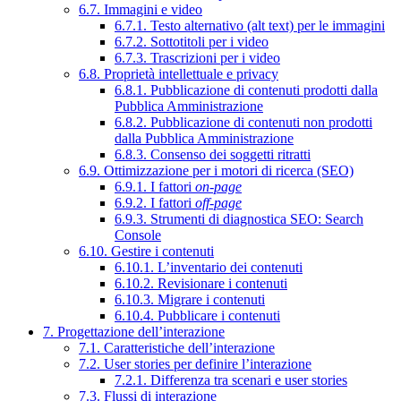
6.7. Immagini e video
6.7.1. Testo alternativo (alt text) per le immagini
6.7.2. Sottotitoli per i video
6.7.3. Trascrizioni per i video
6.8. Proprietà intellettuale e privacy
6.8.1. Pubblicazione di contenuti prodotti dalla
Pubblica Amministrazione
6.8.2. Pubblicazione di contenuti non prodotti
dalla Pubblica Amministrazione
6.8.3. Consenso dei soggetti ritratti
6.9. Ottimizzazione per i motori di ricerca (SEO)
6.9.1. I fattori
on-page
6.9.2. I fattori
off-page
6.9.3. Strumenti di diagnostica SEO: Search
Console
6.10. Gestire i contenuti
6.10.1. L’inventario dei contenuti
6.10.2. Revisionare i contenuti
6.10.3. Migrare i contenuti
6.10.4. Pubblicare i contenuti
7. Progettazione dell’interazione
7.1. Caratteristiche dell’interazione
7.2. User stories per definire l’interazione
7.2.1. Differenza tra scenari e user stories
7.3. Flussi di interazione