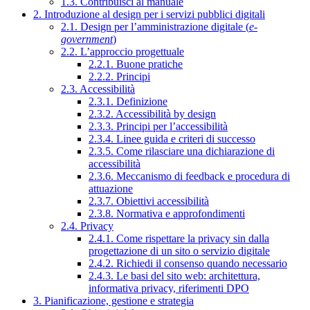
1.3. Contribuisci al manuale
2. Introduzione al design per i servizi pubblici digitali
2.1. Design per l’amministrazione digitale (
e-
government
)
2.2. L’approccio progettuale
2.2.1. Buone pratiche
2.2.2. Principi
2.3. Accessibilità
2.3.1. Definizione
2.3.2. Accessibilità by design
2.3.3. Principi per l’accessibilità
2.3.4. Linee guida e criteri di successo
2.3.5. Come rilasciare una dichiarazione di
accessibilità
2.3.6. Meccanismo di feedback e procedura di
attuazione
2.3.7. Obiettivi accessibilità
2.3.8. Normativa e approfondimenti
2.4. Privacy
2.4.1. Come rispettare la privacy sin dalla
progettazione di un sito o servizio digitale
2.4.2. Richiedi il consenso quando necessario
2.4.3. Le basi del sito web: architettura,
informativa privacy, riferimenti DPO
3. Pianificazione, gestione e strategia