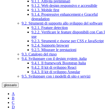
9.1.1. Attività preliminari
9.1.2. Web design responsivo e accessibile
9.1.3. Mobile first
9.1.4. Progressive enhancement e Graceful
degradation
9.2. Strumenti di supporto allo sviluppo del software
9.2.1. Feature detection
9.2.2. Verificare le feature disponibili con Can I
use
9.2.3. Strumenti e risorse per CSS e JavaScript
9.2.4. Supporto browser
9.2.5. Misurare le prestazioni
9.3. Catalogo del riuso
9.4. Sviluppare con il design system .italia
9.4.1. Il framework Bootstrap Italia
9.4.2. Il kit di sviluppo React
9.4.3. Il kit di sviluppo Angular
9.5. Sviluppare con i modelli di sito e servizi
glossario
A
B
C
D