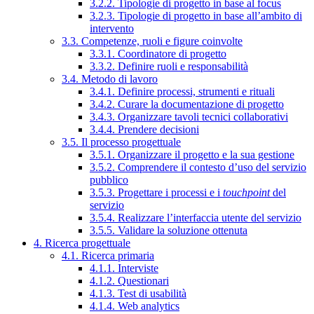
3.2.2. Tipologie di progetto in base al focus
3.2.3. Tipologie di progetto in base all’ambito di
intervento
3.3. Competenze, ruoli e figure coinvolte
3.3.1. Coordinatore di progetto
3.3.2. Definire ruoli e responsabilità
3.4. Metodo di lavoro
3.4.1. Definire processi, strumenti e rituali
3.4.2. Curare la documentazione di progetto
3.4.3. Organizzare tavoli tecnici collaborativi
3.4.4. Prendere decisioni
3.5. Il processo progettuale
3.5.1. Organizzare il progetto e la sua gestione
3.5.2. Comprendere il contesto d’uso del servizio
pubblico
3.5.3. Progettare i processi e i
touchpoint
del
servizio
3.5.4. Realizzare l’interfaccia utente del servizio
3.5.5. Validare la soluzione ottenuta
4. Ricerca progettuale
4.1. Ricerca primaria
4.1.1. Interviste
4.1.2. Questionari
4.1.3. Test di usabilità
4.1.4. Web analytics