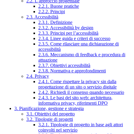
2.2. L’approccio progettuale
2.2.1. Buone pratiche
2.2.2. Principi
2.3. Accessibilità
2.3.1. Definizione
2.3.2. Accessibilità by design
2.3.3. Principi per l’accessibilità
2.3.4. Linee guida e criteri di successo
2.3.5. Come rilasciare una dichiarazione di
accessibilità
2.3.6. Meccanismo di feedback e procedura di
attuazione
2.3.7. Obiettivi accessibilità
2.3.8. Normativa e approfondimenti
2.4. Privacy
2.4.1. Come rispettare la privacy sin dalla
progettazione di un sito o servizio digitale
2.4.2. Richiedi il consenso quando necessario
2.4.3. Le basi del sito web: architettura,
informativa privacy, riferimenti DPO
3. Pianificazione, gestione e strategia
3.1. Obiettivi del progetto
3.2. Tipologie di progetti
3.2.1. Tipologie di progetto in base agli attori
coinvolti nel servizio