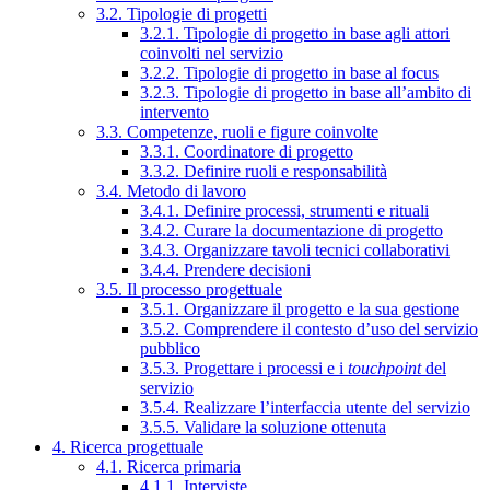
3.2. Tipologie di progetti
3.2.1. Tipologie di progetto in base agli attori
coinvolti nel servizio
3.2.2. Tipologie di progetto in base al focus
3.2.3. Tipologie di progetto in base all’ambito di
intervento
3.3. Competenze, ruoli e figure coinvolte
3.3.1. Coordinatore di progetto
3.3.2. Definire ruoli e responsabilità
3.4. Metodo di lavoro
3.4.1. Definire processi, strumenti e rituali
3.4.2. Curare la documentazione di progetto
3.4.3. Organizzare tavoli tecnici collaborativi
3.4.4. Prendere decisioni
3.5. Il processo progettuale
3.5.1. Organizzare il progetto e la sua gestione
3.5.2. Comprendere il contesto d’uso del servizio
pubblico
3.5.3. Progettare i processi e i
touchpoint
del
servizio
3.5.4. Realizzare l’interfaccia utente del servizio
3.5.5. Validare la soluzione ottenuta
4. Ricerca progettuale
4.1. Ricerca primaria
4.1.1. Interviste