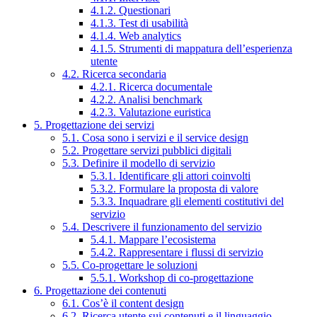
4.1.2. Questionari
4.1.3. Test di usabilità
4.1.4. Web analytics
4.1.5. Strumenti di mappatura dell’esperienza
utente
4.2. Ricerca secondaria
4.2.1. Ricerca documentale
4.2.2. Analisi benchmark
4.2.3. Valutazione euristica
5. Progettazione dei servizi
5.1. Cosa sono i servizi e il service design
5.2. Progettare servizi pubblici digitali
5.3. Definire il modello di servizio
5.3.1. Identificare gli attori coinvolti
5.3.2. Formulare la proposta di valore
5.3.3. Inquadrare gli elementi costitutivi del
servizio
5.4. Descrivere il funzionamento del servizio
5.4.1. Mappare l’ecosistema
5.4.2. Rappresentare i flussi di servizio
5.5. Co-progettare le soluzioni
5.5.1. Workshop di co-progettazione
6. Progettazione dei contenuti
6.1. Cos’è il content design
6.2. Ricerca utente sui contenuti e il linguaggio