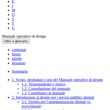
E
I
M
O
S
T
U
Manuale operativo di design
indici e glossario
contenuti
figure
tabelle
glossario
Sommario
1. Scopo, destinatari e uso del Manuale operativo di design
1.1. Versionamento e storico
1.2. Consultazione del manuale
1.3. Contribuisci al manuale
2. Introduzione al design per i servizi pubblici digitali
2.1. Design per l’amministrazione digitale (
e-
government
)