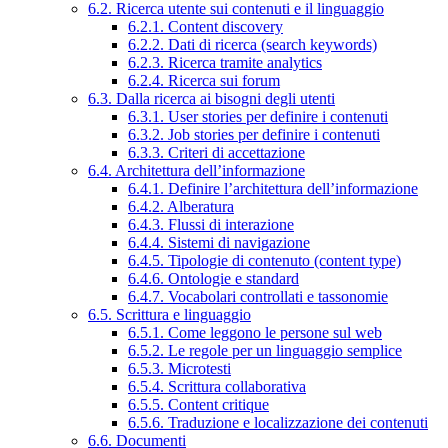
6.2. Ricerca utente sui contenuti e il linguaggio
6.2.1. Content discovery
6.2.2. Dati di ricerca (search keywords)
6.2.3. Ricerca tramite analytics
6.2.4. Ricerca sui forum
6.3. Dalla ricerca ai bisogni degli utenti
6.3.1. User stories per definire i contenuti
6.3.2. Job stories per definire i contenuti
6.3.3. Criteri di accettazione
6.4. Architettura dell’informazione
6.4.1. Definire l’architettura dell’informazione
6.4.2. Alberatura
6.4.3. Flussi di interazione
6.4.4. Sistemi di navigazione
6.4.5. Tipologie di contenuto (content type)
6.4.6. Ontologie e standard
6.4.7. Vocabolari controllati e tassonomie
6.5. Scrittura e linguaggio
6.5.1. Come leggono le persone sul web
6.5.2. Le regole per un linguaggio semplice
6.5.3. Microtesti
6.5.4. Scrittura collaborativa
6.5.5. Content critique
6.5.6. Traduzione e localizzazione dei contenuti
6.6. Documenti