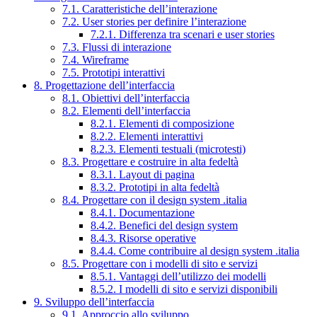
7.1. Caratteristiche dell’interazione
7.2. User stories per definire l’interazione
7.2.1. Differenza tra scenari e user stories
7.3. Flussi di interazione
7.4. Wireframe
7.5. Prototipi interattivi
8. Progettazione dell’interfaccia
8.1. Obiettivi dell’interfaccia
8.2. Elementi dell’interfaccia
8.2.1. Elementi di composizione
8.2.2. Elementi interattivi
8.2.3. Elementi testuali (microtesti)
8.3. Progettare e costruire in alta fedeltà
8.3.1. Layout di pagina
8.3.2. Prototipi in alta fedeltà
8.4. Progettare con il design system .italia
8.4.1. Documentazione
8.4.2. Benefici del design system
8.4.3. Risorse operative
8.4.4. Come contribuire al design system .italia
8.5. Progettare con i modelli di sito e servizi
8.5.1. Vantaggi dell’utilizzo dei modelli
8.5.2. I modelli di sito e servizi disponibili
9. Sviluppo dell’interfaccia
9.1. Approccio allo sviluppo