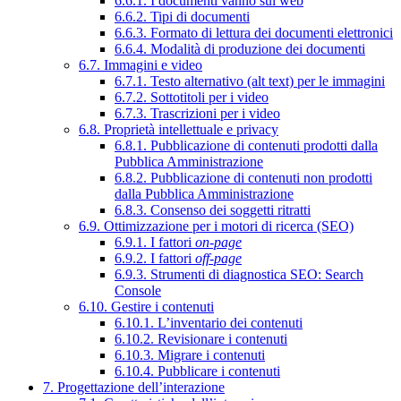
6.6.1. I documenti vanno sul web
6.6.2. Tipi di documenti
6.6.3. Formato di lettura dei documenti elettronici
6.6.4. Modalità di produzione dei documenti
6.7. Immagini e video
6.7.1. Testo alternativo (alt text) per le immagini
6.7.2. Sottotitoli per i video
6.7.3. Trascrizioni per i video
6.8. Proprietà intellettuale e privacy
6.8.1. Pubblicazione di contenuti prodotti dalla
Pubblica Amministrazione
6.8.2. Pubblicazione di contenuti non prodotti
dalla Pubblica Amministrazione
6.8.3. Consenso dei soggetti ritratti
6.9. Ottimizzazione per i motori di ricerca (SEO)
6.9.1. I fattori
on-page
6.9.2. I fattori
off-page
6.9.3. Strumenti di diagnostica SEO: Search
Console
6.10. Gestire i contenuti
6.10.1. L’inventario dei contenuti
6.10.2. Revisionare i contenuti
6.10.3. Migrare i contenuti
6.10.4. Pubblicare i contenuti
7. Progettazione dell’interazione