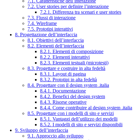
7.1. Caratteristiche dell’interazione
7.2. User stories per definire l’interazione
7.2.1. Differenza tra scenari e user stories
7.3. Flussi di interazione
7.4. Wireframe
7.5. Prototipi interattivi
8. Progettazione dell’interfaccia
8.1. Obiettivi dell’interfaccia
8.2. Elementi dell’interfaccia
8.2.1. Elementi di composizione
8.2.2. Elementi interattivi
8.2.3. Elementi testuali (microtesti)
8.3. Progettare e costruire in alta fedeltà
8.3.1. Layout di pagina
8.3.2. Prototipi in alta fedeltà
8.4. Progettare con il design system .italia
8.4.1. Documentazione
8.4.2. Benefici del design system
8.4.3. Risorse operative
8.4.4. Come contribuire al design system .italia
8.5. Progettare con i modelli di sito e servizi
8.5.1. Vantaggi dell’utilizzo dei modelli
8.5.2. I modelli di sito e servizi disponibili
9. Sviluppo dell’interfaccia
9.1. Approccio allo sviluppo