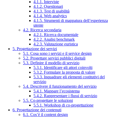
4.1.1. Interviste
4.1.2. Questionari
4.1.3. Test di usabilità
4.1.4. Web analytics
4.1.5. Strumenti di mappatura dell’esperienza
utente
4.2. Ricerca secondaria
4.2.1. Ricerca documentale
4.2.2. Analisi benchmark
4.2.3. Valutazione euristica
5. Progettazione dei servizi
5.1. Cosa sono i servizi e il service design
5.2. Progettare servizi pubblici digitali
5.3. Definire il modello di servizio
5.3.1. Identificare gli attori coinvolti
5.3.2. Formulare la proposta di valore
5.3.3. Inquadrare gli elementi costitutivi del
servizio
5.4. Descrivere il funzionamento del servizio
5.4.1. Mappare l’ecosistema
5.4.2. Rappresentare i flussi di servizio
5.5. Co-progettare le soluzioni
5.5.1. Workshop di co-progettazione
6. Progettazione dei contenuti
6.1. Cos’è il content design