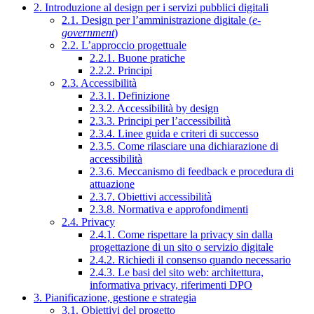
2. Introduzione al design per i servizi pubblici digitali
2.1. Design per l’amministrazione digitale (
e-
government
)
2.2. L’approccio progettuale
2.2.1. Buone pratiche
2.2.2. Principi
2.3. Accessibilità
2.3.1. Definizione
2.3.2. Accessibilità by design
2.3.3. Principi per l’accessibilità
2.3.4. Linee guida e criteri di successo
2.3.5. Come rilasciare una dichiarazione di
accessibilità
2.3.6. Meccanismo di feedback e procedura di
attuazione
2.3.7. Obiettivi accessibilità
2.3.8. Normativa e approfondimenti
2.4. Privacy
2.4.1. Come rispettare la privacy sin dalla
progettazione di un sito o servizio digitale
2.4.2. Richiedi il consenso quando necessario
2.4.3. Le basi del sito web: architettura,
informativa privacy, riferimenti DPO
3. Pianificazione, gestione e strategia
3.1. Obiettivi del progetto