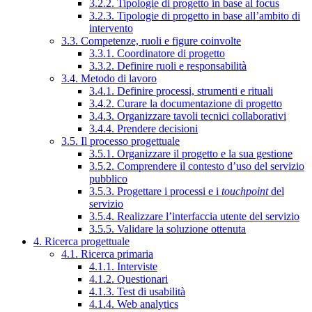
3.2.2. Tipologie di progetto in base al focus
3.2.3. Tipologie di progetto in base all’ambito di
intervento
3.3. Competenze, ruoli e figure coinvolte
3.3.1. Coordinatore di progetto
3.3.2. Definire ruoli e responsabilità
3.4. Metodo di lavoro
3.4.1. Definire processi, strumenti e rituali
3.4.2. Curare la documentazione di progetto
3.4.3. Organizzare tavoli tecnici collaborativi
3.4.4. Prendere decisioni
3.5. Il processo progettuale
3.5.1. Organizzare il progetto e la sua gestione
3.5.2. Comprendere il contesto d’uso del servizio
pubblico
3.5.3. Progettare i processi e i
touchpoint
del
servizio
3.5.4. Realizzare l’interfaccia utente del servizio
3.5.5. Validare la soluzione ottenuta
4. Ricerca progettuale
4.1. Ricerca primaria
4.1.1. Interviste
4.1.2. Questionari
4.1.3. Test di usabilità
4.1.4. Web analytics