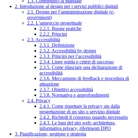
1.3. Contribuisci al manuale
2. Introduzione al design per i servizi pubblici digitali
2.1. Design per l’amministrazione digitale (
e-
government
)
2.2. L’approccio progettuale
2.2.1. Buone pratiche
2.2.2. Principi
2.3. Accessibilità
2.3.1. Definizione
2.3.2. Accessibilità by design
2.3.3. Principi per l’accessibilità
2.3.4. Linee guida e criteri di successo
2.3.5. Come rilasciare una dichiarazione di
accessibilità
2.3.6. Meccanismo di feedback e procedura di
attuazione
2.3.7. Obiettivi accessibilità
2.3.8. Normativa e approfondimenti
2.4. Privacy
2.4.1. Come rispettare la privacy sin dalla
progettazione di un sito o servizio digitale
2.4.2. Richiedi il consenso quando necessario
2.4.3. Le basi del sito web: architettura,
informativa privacy, riferimenti DPO
3. Pianificazione, gestione e strategia