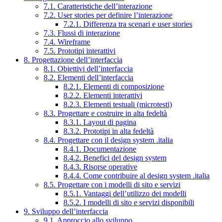
7.1. Caratteristiche dell’interazione
7.2. User stories per definire l’interazione
7.2.1. Differenza tra scenari e user stories
7.3. Flussi di interazione
7.4. Wireframe
7.5. Prototipi interattivi
8. Progettazione dell’interfaccia
8.1. Obiettivi dell’interfaccia
8.2. Elementi dell’interfaccia
8.2.1. Elementi di composizione
8.2.2. Elementi interattivi
8.2.3. Elementi testuali (microtesti)
8.3. Progettare e costruire in alta fedeltà
8.3.1. Layout di pagina
8.3.2. Prototipi in alta fedeltà
8.4. Progettare con il design system .italia
8.4.1. Documentazione
8.4.2. Benefici del design system
8.4.3. Risorse operative
8.4.4. Come contribuire al design system .italia
8.5. Progettare con i modelli di sito e servizi
8.5.1. Vantaggi dell’utilizzo dei modelli
8.5.2. I modelli di sito e servizi disponibili
9. Sviluppo dell’interfaccia
9.1. Approccio allo sviluppo