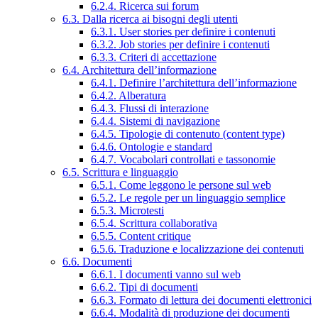
6.2.4. Ricerca sui forum
6.3. Dalla ricerca ai bisogni degli utenti
6.3.1. User stories per definire i contenuti
6.3.2. Job stories per definire i contenuti
6.3.3. Criteri di accettazione
6.4. Architettura dell’informazione
6.4.1. Definire l’architettura dell’informazione
6.4.2. Alberatura
6.4.3. Flussi di interazione
6.4.4. Sistemi di navigazione
6.4.5. Tipologie di contenuto (content type)
6.4.6. Ontologie e standard
6.4.7. Vocabolari controllati e tassonomie
6.5. Scrittura e linguaggio
6.5.1. Come leggono le persone sul web
6.5.2. Le regole per un linguaggio semplice
6.5.3. Microtesti
6.5.4. Scrittura collaborativa
6.5.5. Content critique
6.5.6. Traduzione e localizzazione dei contenuti
6.6. Documenti
6.6.1. I documenti vanno sul web
6.6.2. Tipi di documenti
6.6.3. Formato di lettura dei documenti elettronici
6.6.4. Modalità di produzione dei documenti