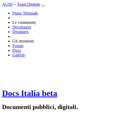
AGID
+
Team Digitale
Piano Triennale
Le community
Developers
Designers
Gli strumenti
Forum
Docs
GitHub
Docs Italia
beta
Documenti pubblici, digitali.