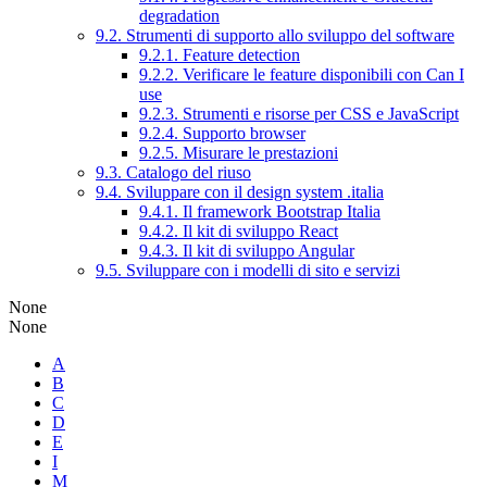
degradation
9.2. Strumenti di supporto allo sviluppo del software
9.2.1. Feature detection
9.2.2. Verificare le feature disponibili con Can I
use
9.2.3. Strumenti e risorse per CSS e JavaScript
9.2.4. Supporto browser
9.2.5. Misurare le prestazioni
9.3. Catalogo del riuso
9.4. Sviluppare con il design system .italia
9.4.1. Il framework Bootstrap Italia
9.4.2. Il kit di sviluppo React
9.4.3. Il kit di sviluppo Angular
9.5. Sviluppare con i modelli di sito e servizi
None
None
A
B
C
D
E
I
M