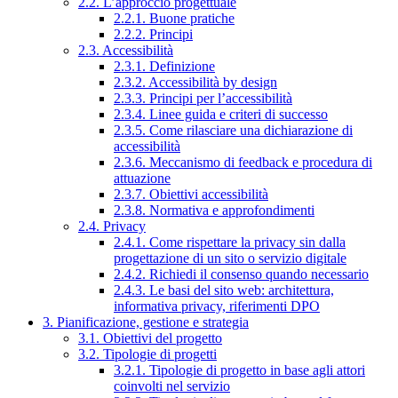
2.2. L’approccio progettuale
2.2.1. Buone pratiche
2.2.2. Principi
2.3. Accessibilità
2.3.1. Definizione
2.3.2. Accessibilità by design
2.3.3. Principi per l’accessibilità
2.3.4. Linee guida e criteri di successo
2.3.5. Come rilasciare una dichiarazione di
accessibilità
2.3.6. Meccanismo di feedback e procedura di
attuazione
2.3.7. Obiettivi accessibilità
2.3.8. Normativa e approfondimenti
2.4. Privacy
2.4.1. Come rispettare la privacy sin dalla
progettazione di un sito o servizio digitale
2.4.2. Richiedi il consenso quando necessario
2.4.3. Le basi del sito web: architettura,
informativa privacy, riferimenti DPO
3. Pianificazione, gestione e strategia
3.1. Obiettivi del progetto
3.2. Tipologie di progetti
3.2.1. Tipologie di progetto in base agli attori
coinvolti nel servizio