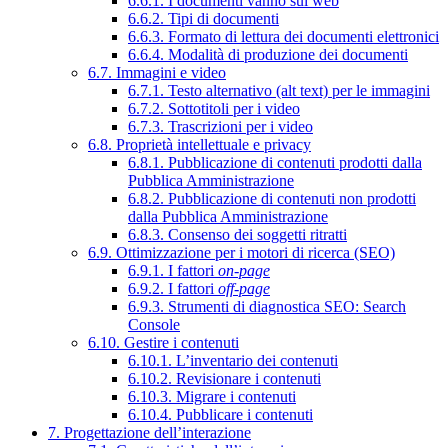
6.6.1. I documenti vanno sul web
6.6.2. Tipi di documenti
6.6.3. Formato di lettura dei documenti elettronici
6.6.4. Modalità di produzione dei documenti
6.7. Immagini e video
6.7.1. Testo alternativo (alt text) per le immagini
6.7.2. Sottotitoli per i video
6.7.3. Trascrizioni per i video
6.8. Proprietà intellettuale e privacy
6.8.1. Pubblicazione di contenuti prodotti dalla
Pubblica Amministrazione
6.8.2. Pubblicazione di contenuti non prodotti
dalla Pubblica Amministrazione
6.8.3. Consenso dei soggetti ritratti
6.9. Ottimizzazione per i motori di ricerca (SEO)
6.9.1. I fattori
on-page
6.9.2. I fattori
off-page
6.9.3. Strumenti di diagnostica SEO: Search
Console
6.10. Gestire i contenuti
6.10.1. L’inventario dei contenuti
6.10.2. Revisionare i contenuti
6.10.3. Migrare i contenuti
6.10.4. Pubblicare i contenuti
7. Progettazione dell’interazione