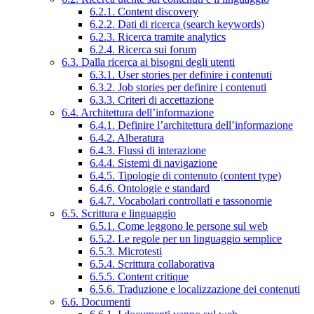
6.2.1. Content discovery
6.2.2. Dati di ricerca (search keywords)
6.2.3. Ricerca tramite analytics
6.2.4. Ricerca sui forum
6.3. Dalla ricerca ai bisogni degli utenti
6.3.1. User stories per definire i contenuti
6.3.2. Job stories per definire i contenuti
6.3.3. Criteri di accettazione
6.4. Architettura dell’informazione
6.4.1. Definire l’architettura dell’informazione
6.4.2. Alberatura
6.4.3. Flussi di interazione
6.4.4. Sistemi di navigazione
6.4.5. Tipologie di contenuto (content type)
6.4.6. Ontologie e standard
6.4.7. Vocabolari controllati e tassonomie
6.5. Scrittura e linguaggio
6.5.1. Come leggono le persone sul web
6.5.2. Le regole per un linguaggio semplice
6.5.3. Microtesti
6.5.4. Scrittura collaborativa
6.5.5. Content critique
6.5.6. Traduzione e localizzazione dei contenuti
6.6. Documenti