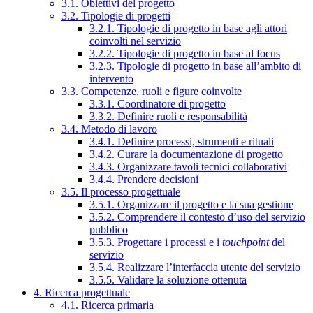
3.1. Obiettivi del progetto
3.2. Tipologie di progetti
3.2.1. Tipologie di progetto in base agli attori
coinvolti nel servizio
3.2.2. Tipologie di progetto in base al focus
3.2.3. Tipologie di progetto in base all’ambito di
intervento
3.3. Competenze, ruoli e figure coinvolte
3.3.1. Coordinatore di progetto
3.3.2. Definire ruoli e responsabilità
3.4. Metodo di lavoro
3.4.1. Definire processi, strumenti e rituali
3.4.2. Curare la documentazione di progetto
3.4.3. Organizzare tavoli tecnici collaborativi
3.4.4. Prendere decisioni
3.5. Il processo progettuale
3.5.1. Organizzare il progetto e la sua gestione
3.5.2. Comprendere il contesto d’uso del servizio
pubblico
3.5.3. Progettare i processi e i
touchpoint
del
servizio
3.5.4. Realizzare l’interfaccia utente del servizio
3.5.5. Validare la soluzione ottenuta
4. Ricerca progettuale
4.1. Ricerca primaria