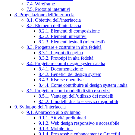
7.4. Wireframe
7.5. Prototipi interattivi
8. Progettazione dell’interfaccia
8.1. Obiettivi dell’interfaccia
8.2. Elementi dell’interfaccia
8.2.1. Elementi di composizione
8.2.2. Elementi interattivi
8.2.3. Elementi testuali (microtesti)
8.3. Progettare e costruire in alta fedeltà
8.3.1. Layout di pagina
8.3.2. Prototipi in alta fedeltà
8.4. Progettare con il design system .italia
8.4.1. Documentazione
8.4.2. Benefici del design system
8.4.3. Risorse operative
8.4.4. Come contribuire al design system .italia
8.5. Progettare con i modelli di sito e servizi
8.5.1. Vantaggi dell’utilizzo dei modelli
8.5.2. I modelli di sito e servizi disponibili
9. Sviluppo dell’interfaccia
9.1. Approccio allo sviluppo
9.1.1. Attività preliminari
9.1.2. Web design responsivo e accessibile
9.1.3. Mobile first
9.1.4. Progressive enhancement e Graceful