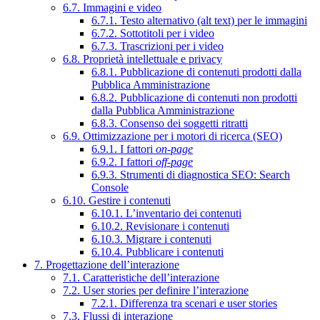
6.7. Immagini e video
6.7.1. Testo alternativo (alt text) per le immagini
6.7.2. Sottotitoli per i video
6.7.3. Trascrizioni per i video
6.8. Proprietà intellettuale e privacy
6.8.1. Pubblicazione di contenuti prodotti dalla
Pubblica Amministrazione
6.8.2. Pubblicazione di contenuti non prodotti
dalla Pubblica Amministrazione
6.8.3. Consenso dei soggetti ritratti
6.9. Ottimizzazione per i motori di ricerca (SEO)
6.9.1. I fattori
on-page
6.9.2. I fattori
off-page
6.9.3. Strumenti di diagnostica SEO: Search
Console
6.10. Gestire i contenuti
6.10.1. L’inventario dei contenuti
6.10.2. Revisionare i contenuti
6.10.3. Migrare i contenuti
6.10.4. Pubblicare i contenuti
7. Progettazione dell’interazione
7.1. Caratteristiche dell’interazione
7.2. User stories per definire l’interazione
7.2.1. Differenza tra scenari e user stories
7.3. Flussi di interazione