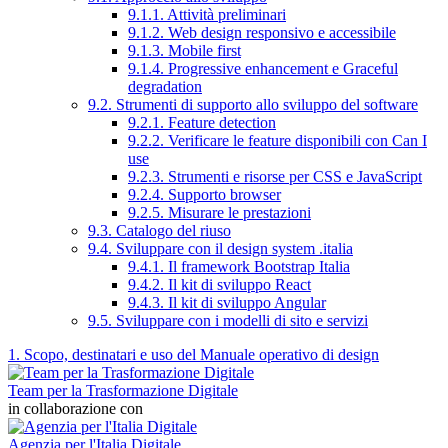
9.1.1. Attività preliminari
9.1.2. Web design responsivo e accessibile
9.1.3. Mobile first
9.1.4. Progressive enhancement e Graceful
degradation
9.2. Strumenti di supporto allo sviluppo del software
9.2.1. Feature detection
9.2.2. Verificare le feature disponibili con Can I
use
9.2.3. Strumenti e risorse per CSS e JavaScript
9.2.4. Supporto browser
9.2.5. Misurare le prestazioni
9.3. Catalogo del riuso
9.4. Sviluppare con il design system .italia
9.4.1. Il framework Bootstrap Italia
9.4.2. Il kit di sviluppo React
9.4.3. Il kit di sviluppo Angular
9.5. Sviluppare con i modelli di sito e servizi
1. Scopo, destinatari e uso del Manuale operativo di design
Team per la Trasformazione Digitale
in collaborazione con
Agenzia per l'Italia Digitale