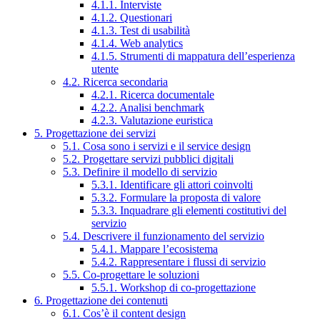
4.1.1. Interviste
4.1.2. Questionari
4.1.3. Test di usabilità
4.1.4. Web analytics
4.1.5. Strumenti di mappatura dell’esperienza
utente
4.2. Ricerca secondaria
4.2.1. Ricerca documentale
4.2.2. Analisi benchmark
4.2.3. Valutazione euristica
5. Progettazione dei servizi
5.1. Cosa sono i servizi e il service design
5.2. Progettare servizi pubblici digitali
5.3. Definire il modello di servizio
5.3.1. Identificare gli attori coinvolti
5.3.2. Formulare la proposta di valore
5.3.3. Inquadrare gli elementi costitutivi del
servizio
5.4. Descrivere il funzionamento del servizio
5.4.1. Mappare l’ecosistema
5.4.2. Rappresentare i flussi di servizio
5.5. Co-progettare le soluzioni
5.5.1. Workshop di co-progettazione
6. Progettazione dei contenuti
6.1. Cos’è il content design