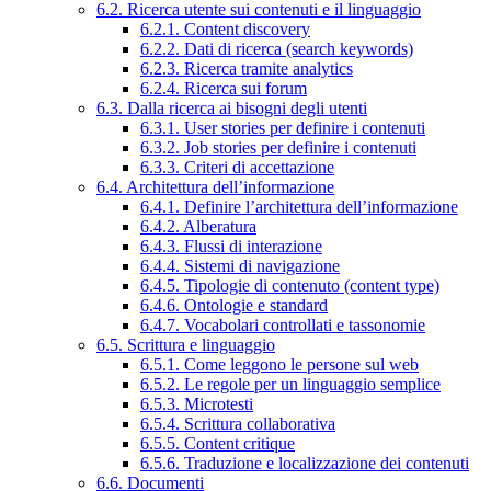
6.2. Ricerca utente sui contenuti e il linguaggio
6.2.1. Content discovery
6.2.2. Dati di ricerca (search keywords)
6.2.3. Ricerca tramite analytics
6.2.4. Ricerca sui forum
6.3. Dalla ricerca ai bisogni degli utenti
6.3.1. User stories per definire i contenuti
6.3.2. Job stories per definire i contenuti
6.3.3. Criteri di accettazione
6.4. Architettura dell’informazione
6.4.1. Definire l’architettura dell’informazione
6.4.2. Alberatura
6.4.3. Flussi di interazione
6.4.4. Sistemi di navigazione
6.4.5. Tipologie di contenuto (content type)
6.4.6. Ontologie e standard
6.4.7. Vocabolari controllati e tassonomie
6.5. Scrittura e linguaggio
6.5.1. Come leggono le persone sul web
6.5.2. Le regole per un linguaggio semplice
6.5.3. Microtesti
6.5.4. Scrittura collaborativa
6.5.5. Content critique
6.5.6. Traduzione e localizzazione dei contenuti
6.6. Documenti