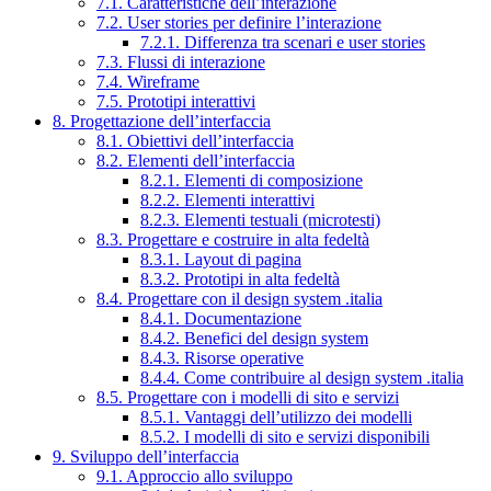
7.1. Caratteristiche dell’interazione
7.2. User stories per definire l’interazione
7.2.1. Differenza tra scenari e user stories
7.3. Flussi di interazione
7.4. Wireframe
7.5. Prototipi interattivi
8. Progettazione dell’interfaccia
8.1. Obiettivi dell’interfaccia
8.2. Elementi dell’interfaccia
8.2.1. Elementi di composizione
8.2.2. Elementi interattivi
8.2.3. Elementi testuali (microtesti)
8.3. Progettare e costruire in alta fedeltà
8.3.1. Layout di pagina
8.3.2. Prototipi in alta fedeltà
8.4. Progettare con il design system .italia
8.4.1. Documentazione
8.4.2. Benefici del design system
8.4.3. Risorse operative
8.4.4. Come contribuire al design system .italia
8.5. Progettare con i modelli di sito e servizi
8.5.1. Vantaggi dell’utilizzo dei modelli
8.5.2. I modelli di sito e servizi disponibili
9. Sviluppo dell’interfaccia
9.1. Approccio allo sviluppo