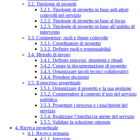
3.2. Tipologie di progetti
3.2.1. Tipologie di progetto in base agli attori
coinvolti nel servizio
3.2.2. Tipologie di progetto in base al focus
3.2.3. Tipologie di progetto in base all’ambito di
intervento
3.3. Competenze, ruoli e figure coinvolte
3.3.1. Coordinatore di progetto
3.3.2. Definire ruoli e responsabilità
3.4. Metodo di lavoro
3.4.1. Definire processi, strumenti e rituali
3.4.2. Curare la documentazione di progetto
3.4.3. Organizzare tavoli tecnici collaborativi
3.4.4. Prendere decisioni
3.5. Il processo progettuale
3.5.1. Organizzare il progetto e la sua gestione
3.5.2. Comprendere il contesto d’uso del servizio
pubblico
3.5.3. Progettare i processi e i
touchpoint
del
servizio
3.5.4. Realizzare l’interfaccia utente del servizio
3.5.5. Validare la soluzione ottenuta
4. Ricerca progettuale
4.1. Ricerca primaria
4.1.1. Interviste