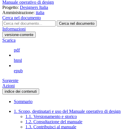
Manuale operativo di design
Progetto:
Designers Italia
Amministrazione:
italia
Cerca nel documento
Cerca nel documento
Informazioni
versione-corrente
Scarica
pdf
html
epub
Sorgente
Azioni
indice dei contenuti
Sommario
1. Scopo, destinatari e uso del Manuale operativo di design
1.1. Versionamento e storico
1.2. Consultazione del manuale
1.3. Contribuisci al manuale