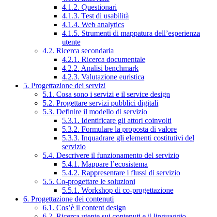
4.1.2. Questionari
4.1.3. Test di usabilità
4.1.4. Web analytics
4.1.5. Strumenti di mappatura dell’esperienza
utente
4.2. Ricerca secondaria
4.2.1. Ricerca documentale
4.2.2. Analisi benchmark
4.2.3. Valutazione euristica
5. Progettazione dei servizi
5.1. Cosa sono i servizi e il service design
5.2. Progettare servizi pubblici digitali
5.3. Definire il modello di servizio
5.3.1. Identificare gli attori coinvolti
5.3.2. Formulare la proposta di valore
5.3.3. Inquadrare gli elementi costitutivi del
servizio
5.4. Descrivere il funzionamento del servizio
5.4.1. Mappare l’ecosistema
5.4.2. Rappresentare i flussi di servizio
5.5. Co-progettare le soluzioni
5.5.1. Workshop di co-progettazione
6. Progettazione dei contenuti
6.1. Cos’è il content design
6.2. Ricerca utente sui contenuti e il linguaggio