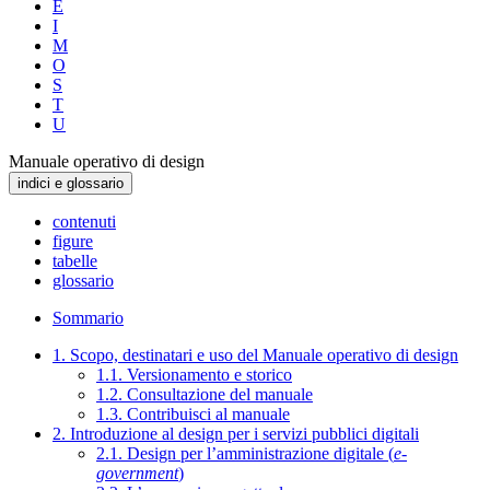
E
I
M
O
S
T
U
Manuale operativo di design
indici e glossario
contenuti
figure
tabelle
glossario
Sommario
1. Scopo, destinatari e uso del Manuale operativo di design
1.1. Versionamento e storico
1.2. Consultazione del manuale
1.3. Contribuisci al manuale
2. Introduzione al design per i servizi pubblici digitali
2.1. Design per l’amministrazione digitale (
e-
government
)