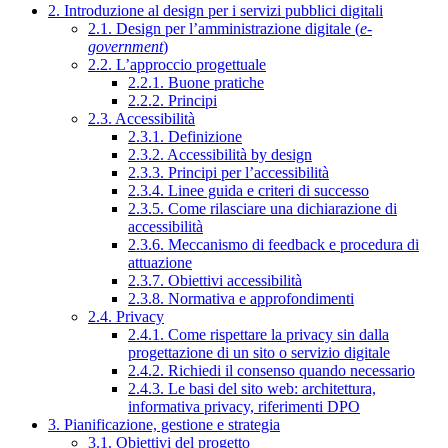
2. Introduzione al design per i servizi pubblici digitali
2.1. Design per l’amministrazione digitale (
e-
government
)
2.2. L’approccio progettuale
2.2.1. Buone pratiche
2.2.2. Principi
2.3. Accessibilità
2.3.1. Definizione
2.3.2. Accessibilità by design
2.3.3. Principi per l’accessibilità
2.3.4. Linee guida e criteri di successo
2.3.5. Come rilasciare una dichiarazione di
accessibilità
2.3.6. Meccanismo di feedback e procedura di
attuazione
2.3.7. Obiettivi accessibilità
2.3.8. Normativa e approfondimenti
2.4. Privacy
2.4.1. Come rispettare la privacy sin dalla
progettazione di un sito o servizio digitale
2.4.2. Richiedi il consenso quando necessario
2.4.3. Le basi del sito web: architettura,
informativa privacy, riferimenti DPO
3. Pianificazione, gestione e strategia
3.1. Obiettivi del progetto