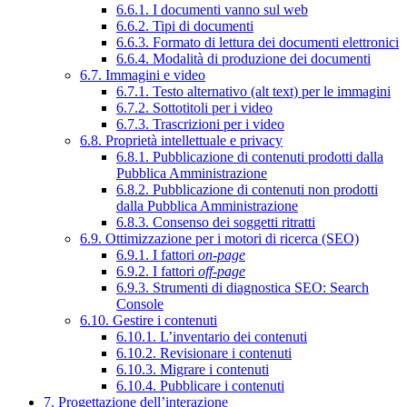
6.6.1. I documenti vanno sul web
6.6.2. Tipi di documenti
6.6.3. Formato di lettura dei documenti elettronici
6.6.4. Modalità di produzione dei documenti
6.7. Immagini e video
6.7.1. Testo alternativo (alt text) per le immagini
6.7.2. Sottotitoli per i video
6.7.3. Trascrizioni per i video
6.8. Proprietà intellettuale e privacy
6.8.1. Pubblicazione di contenuti prodotti dalla
Pubblica Amministrazione
6.8.2. Pubblicazione di contenuti non prodotti
dalla Pubblica Amministrazione
6.8.3. Consenso dei soggetti ritratti
6.9. Ottimizzazione per i motori di ricerca (SEO)
6.9.1. I fattori
on-page
6.9.2. I fattori
off-page
6.9.3. Strumenti di diagnostica SEO: Search
Console
6.10. Gestire i contenuti
6.10.1. L’inventario dei contenuti
6.10.2. Revisionare i contenuti
6.10.3. Migrare i contenuti
6.10.4. Pubblicare i contenuti
7. Progettazione dell’interazione