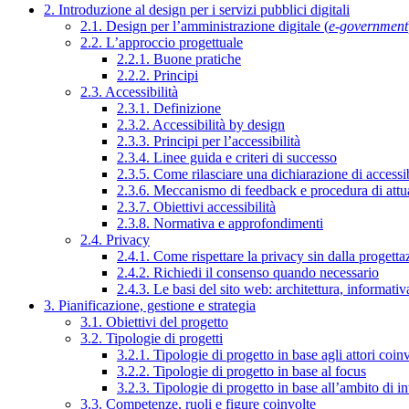
2. Introduzione al design per i servizi pubblici digitali
2.1. Design per l’amministrazione digitale (
e-government
2.2. L’approccio progettuale
2.2.1. Buone pratiche
2.2.2. Principi
2.3. Accessibilità
2.3.1. Definizione
2.3.2. Accessibilità by design
2.3.3. Principi per l’accessibilità
2.3.4. Linee guida e criteri di successo
2.3.5. Come rilasciare una dichiarazione di accessib
2.3.6. Meccanismo di feedback e procedura di attu
2.3.7. Obiettivi accessibilità
2.3.8. Normativa e approfondimenti
2.4. Privacy
2.4.1. Come rispettare la privacy sin dalla progettaz
2.4.2. Richiedi il consenso quando necessario
2.4.3. Le basi del sito web: architettura, informati
3. Pianificazione, gestione e strategia
3.1. Obiettivi del progetto
3.2. Tipologie di progetti
3.2.1. Tipologie di progetto in base agli attori coinv
3.2.2. Tipologie di progetto in base al focus
3.2.3. Tipologie di progetto in base all’ambito di i
3.3. Competenze, ruoli e figure coinvolte