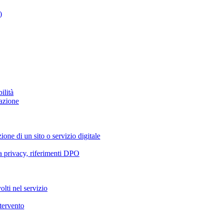
)
ilità
azione
ione di un sito o servizio digitale
va privacy, riferimenti DPO
olti nel servizio
ntervento