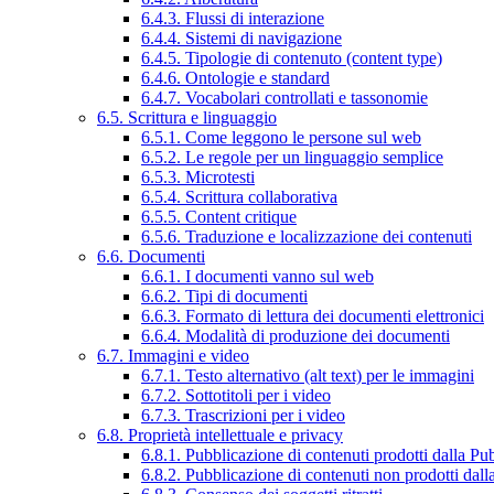
6.4.3. Flussi di interazione
6.4.4. Sistemi di navigazione
6.4.5. Tipologie di contenuto (content type)
6.4.6. Ontologie e standard
6.4.7. Vocabolari controllati e tassonomie
6.5. Scrittura e linguaggio
6.5.1. Come leggono le persone sul web
6.5.2. Le regole per un linguaggio semplice
6.5.3. Microtesti
6.5.4. Scrittura collaborativa
6.5.5. Content critique
6.5.6. Traduzione e localizzazione dei contenuti
6.6. Documenti
6.6.1. I documenti vanno sul web
6.6.2. Tipi di documenti
6.6.3. Formato di lettura dei documenti elettronici
6.6.4. Modalità di produzione dei documenti
6.7. Immagini e video
6.7.1. Testo alternativo (alt text) per le immagini
6.7.2. Sottotitoli per i video
6.7.3. Trascrizioni per i video
6.8. Proprietà intellettuale e privacy
6.8.1. Pubblicazione di contenuti prodotti dalla P
6.8.2. Pubblicazione di contenuti non prodotti dal