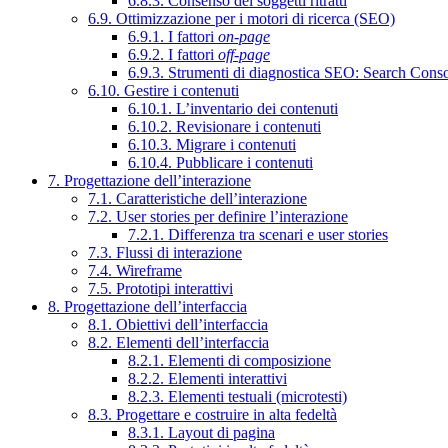
6.8.3. Consenso dei soggetti ritratti
6.9. Ottimizzazione per i motori di ricerca (SEO)
6.9.1. I fattori
on-page
6.9.2. I fattori
off-page
6.9.3. Strumenti di diagnostica SEO: Search Cons
6.10. Gestire i contenuti
6.10.1. L’inventario dei contenuti
6.10.2. Revisionare i contenuti
6.10.3. Migrare i contenuti
6.10.4. Pubblicare i contenuti
7. Progettazione dell’interazione
7.1. Caratteristiche dell’interazione
7.2. User stories per definire l’interazione
7.2.1. Differenza tra scenari e user stories
7.3. Flussi di interazione
7.4. Wireframe
7.5. Prototipi interattivi
8. Progettazione dell’interfaccia
8.1. Obiettivi dell’interfaccia
8.2. Elementi dell’interfaccia
8.2.1. Elementi di composizione
8.2.2. Elementi interattivi
8.2.3. Elementi testuali (microtesti)
8.3. Progettare e costruire in alta fedeltà
8.3.1. Layout di pagina