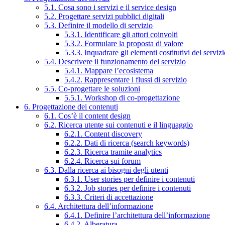
5.1. Cosa sono i servizi e il service design
5.2. Progettare servizi pubblici digitali
5.3. Definire il modello di servizio
5.3.1. Identificare gli attori coinvolti
5.3.2. Formulare la proposta di valore
5.3.3. Inquadrare gli elementi costitutivi del serviz
5.4. Descrivere il funzionamento del servizio
5.4.1. Mappare l’ecosistema
5.4.2. Rappresentare i flussi di servizio
5.5. Co-progettare le soluzioni
5.5.1. Workshop di co-progettazione
6. Progettazione dei contenuti
6.1. Cos’è il content design
6.2. Ricerca utente sui contenuti e il linguaggio
6.2.1. Content discovery
6.2.2. Dati di ricerca (search keywords)
6.2.3. Ricerca tramite analytics
6.2.4. Ricerca sui forum
6.3. Dalla ricerca ai bisogni degli utenti
6.3.1. User stories per definire i contenuti
6.3.2. Job stories per definire i contenuti
6.3.3. Criteri di accettazione
6.4. Architettura dell’informazione
6.4.1. Definire l’architettura dell’informazione
6.4.2. Alberatura