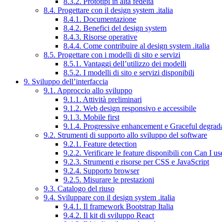
8.3.2. Prototipi in alta fedeltà
8.4. Progettare con il design system .italia
8.4.1. Documentazione
8.4.2. Benefici del design system
8.4.3. Risorse operative
8.4.4. Come contribuire al design system .italia
8.5. Progettare con i modelli di sito e servizi
8.5.1. Vantaggi dell’utilizzo dei modelli
8.5.2. I modelli di sito e servizi disponibili
9. Sviluppo dell’interfaccia
9.1. Approccio allo sviluppo
9.1.1. Attività preliminari
9.1.2. Web design responsivo e accessibile
9.1.3. Mobile first
9.1.4. Progressive enhancement e Graceful degrad
9.2. Strumenti di supporto allo sviluppo del software
9.2.1. Feature detection
9.2.2. Verificare le feature disponibili con Can I us
9.2.3. Strumenti e risorse per CSS e JavaScript
9.2.4. Supporto browser
9.2.5. Misurare le prestazioni
9.3. Catalogo del riuso
9.4. Sviluppare con il design system .italia
9.4.1. Il framework Bootstrap Italia
9.4.2. Il kit di sviluppo React