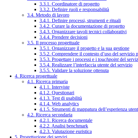
3.3.1. Coordinatore di progetto
3.3.2. Definire ruoli e responsabilità
3.4. Metodo di lavoro
3.4.1. Definire processi, strumenti e rituali
3.4.2. Curare la documentazione di progetto
3.4.3. Organizzare tavoli tecnici collaborativi
3.4.4. Prendere decisioni
3.5. Il processo progettuale
3.5.1. Organizzare il progetto e la sua gestione
3.5.2. Comprendere il contesto d’uso del servizio 
3.5.3. Progettare i processi e i
touchpoint
del servi
3.5.4. Realizzare l’interfaccia utente del servizio
3.5.5. Validare la soluzione ottenuta
4. Ricerca progettuale
4.1. Ricerca primaria
4.1.1. Interviste
4.1.2. Questionari
4.1.3. Test di usabilità
4.1.4. Web analytics
4.1.5. Strumenti di mappatura dell’esperienza uten
4.2. Ricerca secondaria
4.2.1. Ricerca documentale
4.2.2. Analisi benchmark
4.2.3. Valutazione euristica
5. Progettazione dei servizi