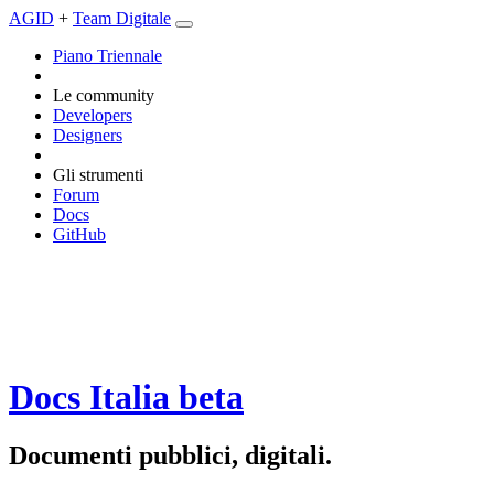
AGID
+
Team Digitale
Piano Triennale
Le community
Developers
Designers
Gli strumenti
Forum
Docs
GitHub
Docs Italia
beta
Documenti pubblici, digitali.