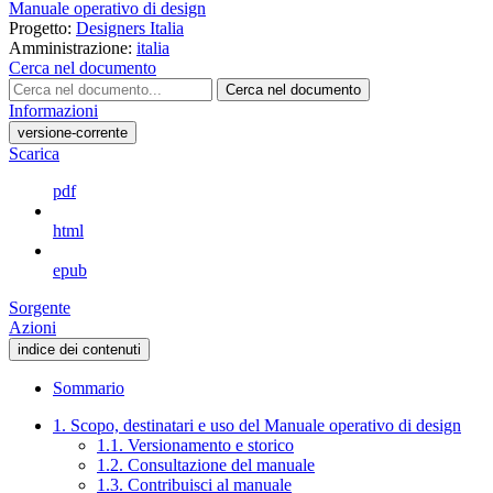
Manuale operativo di design
Progetto:
Designers Italia
Amministrazione:
italia
Cerca nel documento
Cerca nel documento
Informazioni
versione-corrente
Scarica
pdf
html
epub
Sorgente
Azioni
indice dei contenuti
Sommario
1. Scopo, destinatari e uso del Manuale operativo di design
1.1. Versionamento e storico
1.2. Consultazione del manuale
1.3. Contribuisci al manuale