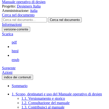
Manuale operativo di design
Progetto:
Designers Italia
Amministrazione:
italia
Cerca nel documento
Cerca nel documento
Informazioni
versione-corrente
Scarica
pdf
html
epub
Sorgente
Azioni
indice dei contenuti
Sommario
1. Scopo, destinatari e uso del Manuale operativo di design
1.1. Versionamento e storico
1.2. Consultazione del manuale
1.3. Contribuisci al manuale