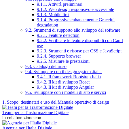
9.1.1. Attività preliminari
9.1.2. Web design responsivo e accessibile
9.1.3. Mobile first
9.1.4. Progressive enhancement e Graceful
degradation
9.2. Strumenti di supporto allo sviluppo del software
9.2.1. Feature detection
9.2.2. Verificare le feature disponibili con Can I
use
9.2.3. Strumenti e risorse per CSS e JavaScript
9.2.4. Supporto browser
9.2.5. Misurare le prestazioni
9.3. Catalogo del riuso
9.4. Sviluppare con il design system .italia
9.4.1. Il framework Bootstrap Italia
9.4.2. Il kit di sviluppo React
9.4.3. Il kit di sviluppo Angular
9.5. Sviluppare con i modelli di sito e servizi
1. Scopo, destinatari e uso del Manuale operativo di design
Team per la Trasformazione Digitale
in collaborazione con
Agenzia per l'Italia Digitale