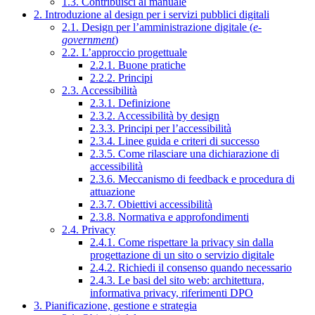
1.3. Contribuisci al manuale
2. Introduzione al design per i servizi pubblici digitali
2.1. Design per l’amministrazione digitale (
e-
government
)
2.2. L’approccio progettuale
2.2.1. Buone pratiche
2.2.2. Principi
2.3. Accessibilità
2.3.1. Definizione
2.3.2. Accessibilità by design
2.3.3. Principi per l’accessibilità
2.3.4. Linee guida e criteri di successo
2.3.5. Come rilasciare una dichiarazione di
accessibilità
2.3.6. Meccanismo di feedback e procedura di
attuazione
2.3.7. Obiettivi accessibilità
2.3.8. Normativa e approfondimenti
2.4. Privacy
2.4.1. Come rispettare la privacy sin dalla
progettazione di un sito o servizio digitale
2.4.2. Richiedi il consenso quando necessario
2.4.3. Le basi del sito web: architettura,
informativa privacy, riferimenti DPO
3. Pianificazione, gestione e strategia