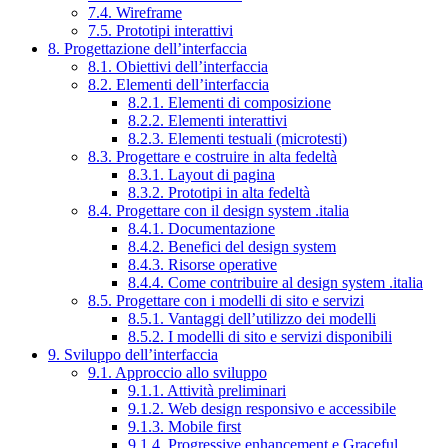
7.4. Wireframe
7.5. Prototipi interattivi
8. Progettazione dell’interfaccia
8.1. Obiettivi dell’interfaccia
8.2. Elementi dell’interfaccia
8.2.1. Elementi di composizione
8.2.2. Elementi interattivi
8.2.3. Elementi testuali (microtesti)
8.3. Progettare e costruire in alta fedeltà
8.3.1. Layout di pagina
8.3.2. Prototipi in alta fedeltà
8.4. Progettare con il design system .italia
8.4.1. Documentazione
8.4.2. Benefici del design system
8.4.3. Risorse operative
8.4.4. Come contribuire al design system .italia
8.5. Progettare con i modelli di sito e servizi
8.5.1. Vantaggi dell’utilizzo dei modelli
8.5.2. I modelli di sito e servizi disponibili
9. Sviluppo dell’interfaccia
9.1. Approccio allo sviluppo
9.1.1. Attività preliminari
9.1.2. Web design responsivo e accessibile
9.1.3. Mobile first
9.1.4. Progressive enhancement e Graceful