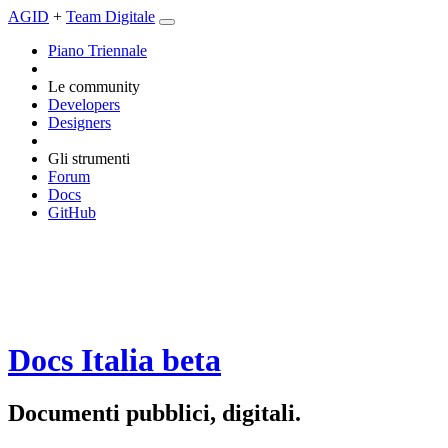
AGID
+
Team Digitale
Piano Triennale
Le community
Developers
Designers
Gli strumenti
Forum
Docs
GitHub
Docs Italia
beta
Documenti pubblici, digitali.