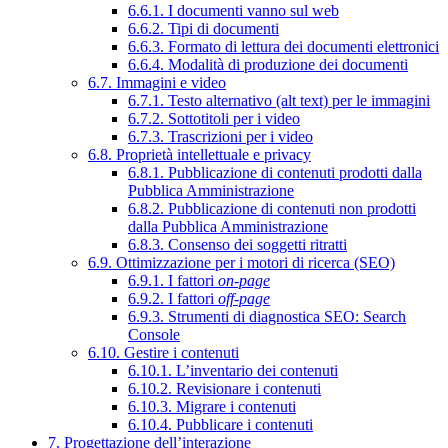
6.6.1. I documenti vanno sul web
6.6.2. Tipi di documenti
6.6.3. Formato di lettura dei documenti elettronici
6.6.4. Modalità di produzione dei documenti
6.7. Immagini e video
6.7.1. Testo alternativo (alt text) per le immagini
6.7.2. Sottotitoli per i video
6.7.3. Trascrizioni per i video
6.8. Proprietà intellettuale e privacy
6.8.1. Pubblicazione di contenuti prodotti dalla
Pubblica Amministrazione
6.8.2. Pubblicazione di contenuti non prodotti
dalla Pubblica Amministrazione
6.8.3. Consenso dei soggetti ritratti
6.9. Ottimizzazione per i motori di ricerca (SEO)
6.9.1. I fattori
on-page
6.9.2. I fattori
off-page
6.9.3. Strumenti di diagnostica SEO: Search
Console
6.10. Gestire i contenuti
6.10.1. L’inventario dei contenuti
6.10.2. Revisionare i contenuti
6.10.3. Migrare i contenuti
6.10.4. Pubblicare i contenuti
7. Progettazione dell’interazione