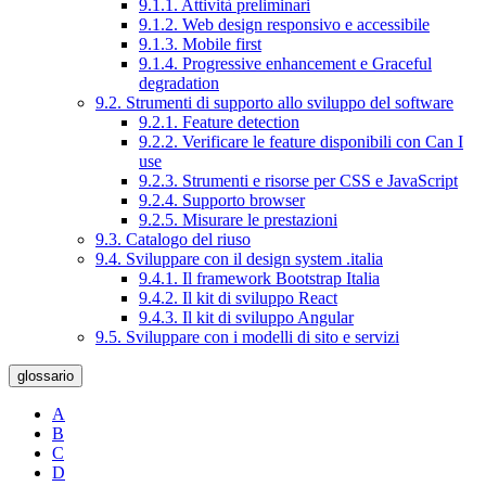
9.1.1. Attività preliminari
9.1.2. Web design responsivo e accessibile
9.1.3. Mobile first
9.1.4. Progressive enhancement e Graceful
degradation
9.2. Strumenti di supporto allo sviluppo del software
9.2.1. Feature detection
9.2.2. Verificare le feature disponibili con Can I
use
9.2.3. Strumenti e risorse per CSS e JavaScript
9.2.4. Supporto browser
9.2.5. Misurare le prestazioni
9.3. Catalogo del riuso
9.4. Sviluppare con il design system .italia
9.4.1. Il framework Bootstrap Italia
9.4.2. Il kit di sviluppo React
9.4.3. Il kit di sviluppo Angular
9.5. Sviluppare con i modelli di sito e servizi
glossario
A
B
C
D