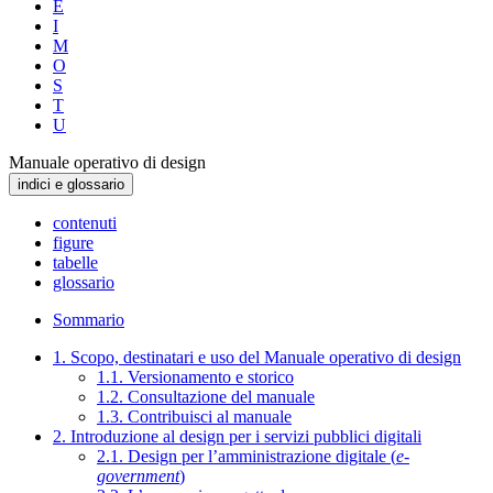
E
I
M
O
S
T
U
Manuale operativo di design
indici e glossario
contenuti
figure
tabelle
glossario
Sommario
1. Scopo, destinatari e uso del Manuale operativo di design
1.1. Versionamento e storico
1.2. Consultazione del manuale
1.3. Contribuisci al manuale
2. Introduzione al design per i servizi pubblici digitali
2.1. Design per l’amministrazione digitale (
e-
government
)