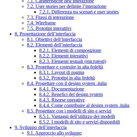
7.1. Caratteristiche dell’interazione
7.2. User stories per definire l’interazione
7.2.1. Differenza tra scenari e user stories
7.3. Flussi di interazione
7.4. Wireframe
7.5. Prototipi interattivi
8. Progettazione dell’interfaccia
8.1. Obiettivi dell’interfaccia
8.2. Elementi dell’interfaccia
8.2.1. Elementi di composizione
8.2.2. Elementi interattivi
8.2.3. Elementi testuali (microtesti)
8.3. Progettare e costruire in alta fedeltà
8.3.1. Layout di pagina
8.3.2. Prototipi in alta fedeltà
8.4. Progettare con il design system .italia
8.4.1. Documentazione
8.4.2. Benefici del design system
8.4.3. Risorse operative
8.4.4. Come contribuire al design system .italia
8.5. Progettare con i modelli di sito e servizi
8.5.1. Vantaggi dell’utilizzo dei modelli
8.5.2. I modelli di sito e servizi disponibili
9. Sviluppo dell’interfaccia
9.1. Approccio allo sviluppo