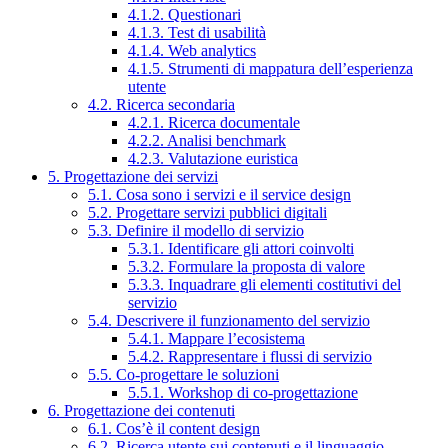
4.1.2. Questionari
4.1.3. Test di usabilità
4.1.4. Web analytics
4.1.5. Strumenti di mappatura dell’esperienza
utente
4.2. Ricerca secondaria
4.2.1. Ricerca documentale
4.2.2. Analisi benchmark
4.2.3. Valutazione euristica
5. Progettazione dei servizi
5.1. Cosa sono i servizi e il service design
5.2. Progettare servizi pubblici digitali
5.3. Definire il modello di servizio
5.3.1. Identificare gli attori coinvolti
5.3.2. Formulare la proposta di valore
5.3.3. Inquadrare gli elementi costitutivi del
servizio
5.4. Descrivere il funzionamento del servizio
5.4.1. Mappare l’ecosistema
5.4.2. Rappresentare i flussi di servizio
5.5. Co-progettare le soluzioni
5.5.1. Workshop di co-progettazione
6. Progettazione dei contenuti
6.1. Cos’è il content design
6.2. Ricerca utente sui contenuti e il linguaggio