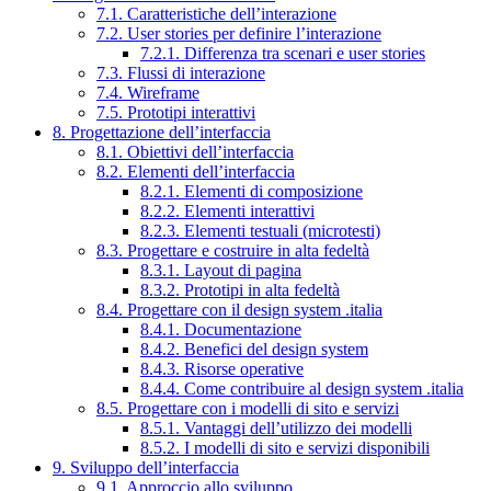
7.1. Caratteristiche dell’interazione
7.2. User stories per definire l’interazione
7.2.1. Differenza tra scenari e user stories
7.3. Flussi di interazione
7.4. Wireframe
7.5. Prototipi interattivi
8. Progettazione dell’interfaccia
8.1. Obiettivi dell’interfaccia
8.2. Elementi dell’interfaccia
8.2.1. Elementi di composizione
8.2.2. Elementi interattivi
8.2.3. Elementi testuali (microtesti)
8.3. Progettare e costruire in alta fedeltà
8.3.1. Layout di pagina
8.3.2. Prototipi in alta fedeltà
8.4. Progettare con il design system .italia
8.4.1. Documentazione
8.4.2. Benefici del design system
8.4.3. Risorse operative
8.4.4. Come contribuire al design system .italia
8.5. Progettare con i modelli di sito e servizi
8.5.1. Vantaggi dell’utilizzo dei modelli
8.5.2. I modelli di sito e servizi disponibili
9. Sviluppo dell’interfaccia
9.1. Approccio allo sviluppo