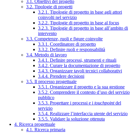
3.1. Obiettivi del progetto
3.2. Tipologie di progetti
3.2.1. Tipologie di progetto in base agli attori
coinvolti nel servizio
3.2.2. Tipologie di progetto in base al focus
3.2.3. Tipologie di progetto in base all’ambito di
intervento
3.3. Competenze, ruoli e figure coinvolte
3.3.1. Coordinatore di progetto
3.3.2. Definire ruoli e responsabilità
3.4. Metodo di lavoro
3.4.1. Definire processi, strumenti e rituali
3.4.2. Curare la documentazione di progetto
3.4.3. Organizzare tavoli tecnici collaborativi
3.4.4. Prendere decisioni
3.5. Il processo progettuale
3.5.1. Organizzare il progetto e la sua gestione
3.5.2. Comprendere il contesto d’uso del servizio
pubblico
3.5.3. Progettare i processi e i
touchpoint
del
servizio
3.5.4. Realizzare l’interfaccia utente del servizio
3.5.5. Validare la soluzione ottenuta
4. Ricerca progettuale
4.1. Ricerca primaria