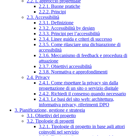
2.2. L’approccio progettuale
2.2.1. Buone pratiche
2.2.2. Principi
2.3. Accessibilità
2.3.1. Definizione
2.3.2. Accessibilità by design
2.3.3. Principi per l’accessibilità
2.3.4. Linee guida e criteri di successo
2.3.5. Come rilasciare una dichiarazione di
accessibilità
2.3.6. Meccanismo di feedback e procedura di
attuazione
2.3.7. Obiettivi accessibilità
2.3.8. Normativa e approfondimenti
2.4. Privacy
2.4.1. Come rispettare la privacy sin dalla
progettazione di un sito o servizio digitale
2.4.2. Richiedi il consenso quando necessario
2.4.3. Le basi del sito web: architettura,
informativa privacy, riferimenti DPO
3. Pianificazione, gestione e strategia
3.1. Obiettivi del progetto
3.2. Tipologie di progetti
3.2.1. Tipologie di progetto in base agli attori
coinvolti nel servizio