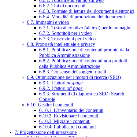
6.6.1. I documenti vanno sul web
6.6.2. Tipi di documenti
6.6.3. Formato di lettura dei documenti elettronici
6.6.4. Modalità di produzione dei documenti
6.7. Immagini e video
6.7.1. Testo alternativo (alt text) per le immagini
6.7.2. Sottotitoli per i video
6.7.3. Trascrizioni per i video
6.8. Proprietà intellettuale e privacy
6.8.1. Pubblicazione di contenuti prodotti dalla
Pubblica Amministrazione
6.8.2. Pubblicazione di contenuti non prodotti
dalla Pubblica Amministrazione
6.8.3. Consenso dei soggetti ritratti
6.9. Ottimizzazione per i motori di ricerca (SEO)
6.9.1. I fattori
on-page
6.9.2. I fattori
off-page
6.9.3. Strumenti di diagnostica SEO: Search
Console
6.10. Gestire i contenuti
6.10.1. L’inventario dei contenuti
6.10.2. Revisionare i contenuti
6.10.3. Migrare i contenuti
6.10.4. Pubblicare i contenuti
7. Progettazione dell’interazione