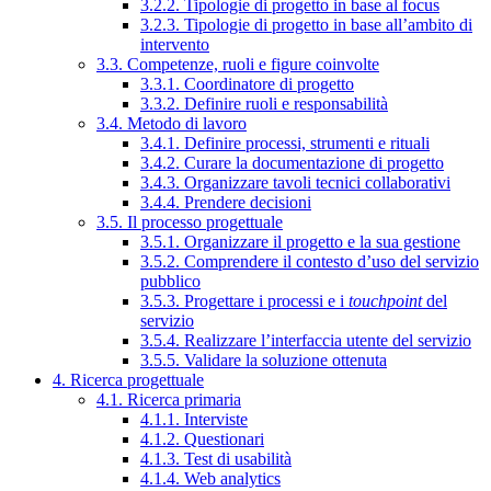
3.2.2. Tipologie di progetto in base al focus
3.2.3. Tipologie di progetto in base all’ambito di
intervento
3.3. Competenze, ruoli e figure coinvolte
3.3.1. Coordinatore di progetto
3.3.2. Definire ruoli e responsabilità
3.4. Metodo di lavoro
3.4.1. Definire processi, strumenti e rituali
3.4.2. Curare la documentazione di progetto
3.4.3. Organizzare tavoli tecnici collaborativi
3.4.4. Prendere decisioni
3.5. Il processo progettuale
3.5.1. Organizzare il progetto e la sua gestione
3.5.2. Comprendere il contesto d’uso del servizio
pubblico
3.5.3. Progettare i processi e i
touchpoint
del
servizio
3.5.4. Realizzare l’interfaccia utente del servizio
3.5.5. Validare la soluzione ottenuta
4. Ricerca progettuale
4.1. Ricerca primaria
4.1.1. Interviste
4.1.2. Questionari
4.1.3. Test di usabilità
4.1.4. Web analytics