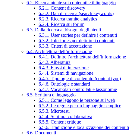
6.2. Ricerca utente sui contenuti e il linguaggio
6.2.1. Content discovery
6.2.2. Dati di ricerca (search keywords)
6.2.3. Ricerca tramite analytics
6.2.4. Ricerca sui forum
6.3. Dalla ricerca ai bisogni degli utenti
6.3.1. User stories per definire i contenuti
6.3.2. Job stories per definire i contenuti
6.3.3. Criteri di accettazione
6.4. Architettura dell’informazione
6.4.1. Definire l’architettura dell’informazione
6.4.2. Alberatura
6.4.3. Flussi di interazione
6.4.4. Sistemi di navigazione
6.4.5. Tipologie di contenuto (content type)
6.4.6. Ontologie e standard
6.4.7. Vocabolari controllati e tassonomie
6.5. Scrittura e linguaggio
6.5.1. Come leggono le persone sul web
6.5.2. Le regole per un linguaggio semplice
6.5.3. Microtesti
6.5.4. Scrittura collaborativa
6.5.5. Content critique
6.5.6. Traduzione e localizzazione dei contenuti
6.6. Documenti