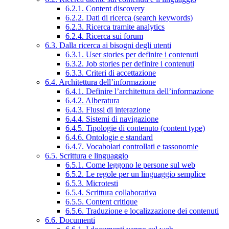
6.2.1. Content discovery
6.2.2. Dati di ricerca (search keywords)
6.2.3. Ricerca tramite analytics
6.2.4. Ricerca sui forum
6.3. Dalla ricerca ai bisogni degli utenti
6.3.1. User stories per definire i contenuti
6.3.2. Job stories per definire i contenuti
6.3.3. Criteri di accettazione
6.4. Architettura dell’informazione
6.4.1. Definire l’architettura dell’informazione
6.4.2. Alberatura
6.4.3. Flussi di interazione
6.4.4. Sistemi di navigazione
6.4.5. Tipologie di contenuto (content type)
6.4.6. Ontologie e standard
6.4.7. Vocabolari controllati e tassonomie
6.5. Scrittura e linguaggio
6.5.1. Come leggono le persone sul web
6.5.2. Le regole per un linguaggio semplice
6.5.3. Microtesti
6.5.4. Scrittura collaborativa
6.5.5. Content critique
6.5.6. Traduzione e localizzazione dei contenuti
6.6. Documenti