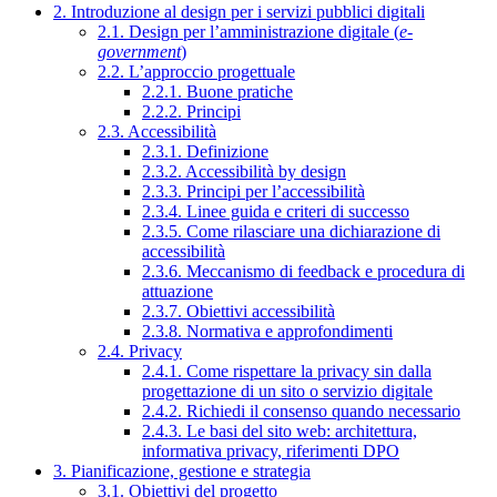
2. Introduzione al design per i servizi pubblici digitali
2.1. Design per l’amministrazione digitale (
e-
government
)
2.2. L’approccio progettuale
2.2.1. Buone pratiche
2.2.2. Principi
2.3. Accessibilità
2.3.1. Definizione
2.3.2. Accessibilità by design
2.3.3. Principi per l’accessibilità
2.3.4. Linee guida e criteri di successo
2.3.5. Come rilasciare una dichiarazione di
accessibilità
2.3.6. Meccanismo di feedback e procedura di
attuazione
2.3.7. Obiettivi accessibilità
2.3.8. Normativa e approfondimenti
2.4. Privacy
2.4.1. Come rispettare la privacy sin dalla
progettazione di un sito o servizio digitale
2.4.2. Richiedi il consenso quando necessario
2.4.3. Le basi del sito web: architettura,
informativa privacy, riferimenti DPO
3. Pianificazione, gestione e strategia
3.1. Obiettivi del progetto