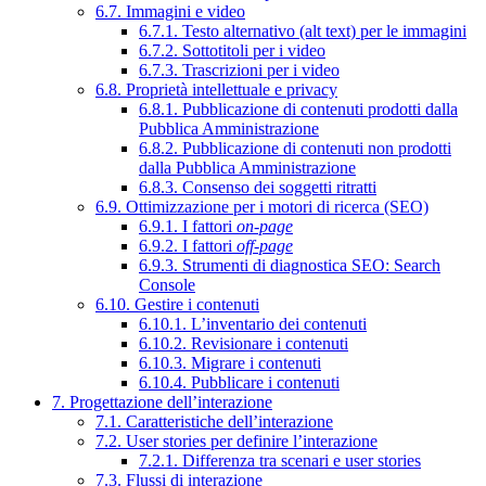
6.7. Immagini e video
6.7.1. Testo alternativo (alt text) per le immagini
6.7.2. Sottotitoli per i video
6.7.3. Trascrizioni per i video
6.8. Proprietà intellettuale e privacy
6.8.1. Pubblicazione di contenuti prodotti dalla
Pubblica Amministrazione
6.8.2. Pubblicazione di contenuti non prodotti
dalla Pubblica Amministrazione
6.8.3. Consenso dei soggetti ritratti
6.9. Ottimizzazione per i motori di ricerca (SEO)
6.9.1. I fattori
on-page
6.9.2. I fattori
off-page
6.9.3. Strumenti di diagnostica SEO: Search
Console
6.10. Gestire i contenuti
6.10.1. L’inventario dei contenuti
6.10.2. Revisionare i contenuti
6.10.3. Migrare i contenuti
6.10.4. Pubblicare i contenuti
7. Progettazione dell’interazione
7.1. Caratteristiche dell’interazione
7.2. User stories per definire l’interazione
7.2.1. Differenza tra scenari e user stories
7.3. Flussi di interazione