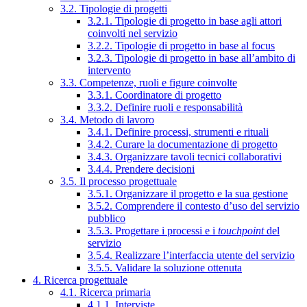
3.2. Tipologie di progetti
3.2.1. Tipologie di progetto in base agli attori
coinvolti nel servizio
3.2.2. Tipologie di progetto in base al focus
3.2.3. Tipologie di progetto in base all’ambito di
intervento
3.3. Competenze, ruoli e figure coinvolte
3.3.1. Coordinatore di progetto
3.3.2. Definire ruoli e responsabilità
3.4. Metodo di lavoro
3.4.1. Definire processi, strumenti e rituali
3.4.2. Curare la documentazione di progetto
3.4.3. Organizzare tavoli tecnici collaborativi
3.4.4. Prendere decisioni
3.5. Il processo progettuale
3.5.1. Organizzare il progetto e la sua gestione
3.5.2. Comprendere il contesto d’uso del servizio
pubblico
3.5.3. Progettare i processi e i
touchpoint
del
servizio
3.5.4. Realizzare l’interfaccia utente del servizio
3.5.5. Validare la soluzione ottenuta
4. Ricerca progettuale
4.1. Ricerca primaria
4.1.1. Interviste