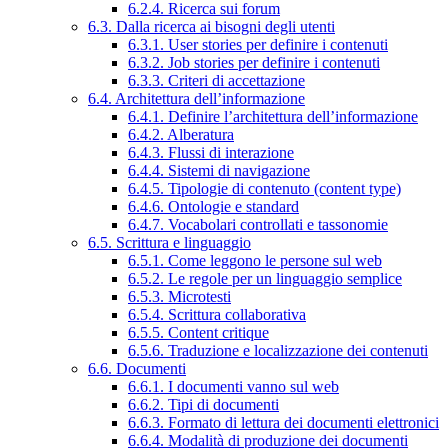
6.2.4. Ricerca sui forum
6.3. Dalla ricerca ai bisogni degli utenti
6.3.1. User stories per definire i contenuti
6.3.2. Job stories per definire i contenuti
6.3.3. Criteri di accettazione
6.4. Architettura dell’informazione
6.4.1. Definire l’architettura dell’informazione
6.4.2. Alberatura
6.4.3. Flussi di interazione
6.4.4. Sistemi di navigazione
6.4.5. Tipologie di contenuto (content type)
6.4.6. Ontologie e standard
6.4.7. Vocabolari controllati e tassonomie
6.5. Scrittura e linguaggio
6.5.1. Come leggono le persone sul web
6.5.2. Le regole per un linguaggio semplice
6.5.3. Microtesti
6.5.4. Scrittura collaborativa
6.5.5. Content critique
6.5.6. Traduzione e localizzazione dei contenuti
6.6. Documenti
6.6.1. I documenti vanno sul web
6.6.2. Tipi di documenti
6.6.3. Formato di lettura dei documenti elettronici
6.6.4. Modalità di produzione dei documenti