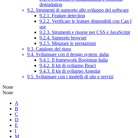
degradation
9.2. Strumenti di supporto allo sviluppo del software
9.2.1. Feature detection
9.2.2. Verificare le feature disponibili con Can I
use
9.2.3. Strumenti e risorse per CSS e JavaScript
9.2.4. Supporto browser
9.2.5. Misurare le prestazioni
9.3. Catalogo del riuso
9.4. Sviluppare con il design system .italia
9.4.1. Il framework Bootstrap Italia
9.4.2. Il kit di sviluppo React
9.4.3. Il kit di sviluppo Angular
9.5. Sviluppare con i modelli di sito e servizi
None
None
A
B
C
D
E
I
M