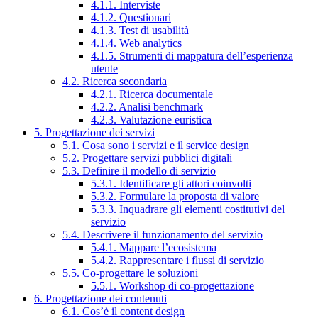
4.1.1. Interviste
4.1.2. Questionari
4.1.3. Test di usabilità
4.1.4. Web analytics
4.1.5. Strumenti di mappatura dell’esperienza
utente
4.2. Ricerca secondaria
4.2.1. Ricerca documentale
4.2.2. Analisi benchmark
4.2.3. Valutazione euristica
5. Progettazione dei servizi
5.1. Cosa sono i servizi e il service design
5.2. Progettare servizi pubblici digitali
5.3. Definire il modello di servizio
5.3.1. Identificare gli attori coinvolti
5.3.2. Formulare la proposta di valore
5.3.3. Inquadrare gli elementi costitutivi del
servizio
5.4. Descrivere il funzionamento del servizio
5.4.1. Mappare l’ecosistema
5.4.2. Rappresentare i flussi di servizio
5.5. Co-progettare le soluzioni
5.5.1. Workshop di co-progettazione
6. Progettazione dei contenuti
6.1. Cos’è il content design