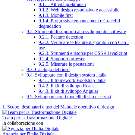
9.1.1. Attività preliminari
9.1.2. Web design responsivo e accessibile
9.1.3. Mobile first
9.1.4. Progressive enhancement e Graceful
degradation
9.2. Strumenti di supporto allo sviluppo del software
9.2.1. Feature detection
9.2.2. Verificare le feature disponibili con Can I
use
9.2.3. Strumenti e risorse per CSS e JavaScript
9.2.4. Supporto browser
9.2.5. Misurare le prestazioni
9.3. Catalogo del riuso
9.4. Sviluppare con il design system .italia
9.4.1. Il framework Bootstrap Italia
9.4.2. Il kit di sviluppo React
9.4.3. Il kit di sviluppo Angular
9.5. Sviluppare con i modelli di sito e servizi
1. Scopo, destinatari e uso del Manuale operativo di design
Team per la Trasformazione Digitale
in collaborazione con
Agenzia per l'Italia Digitale