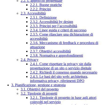
2.2. L’approccio progettuale
2.2.1. Buone pratiche
2.2.2. Principi
2.3. Accessibilità
2.3.1. Definizione
2.3.2. Accessibilità by design
2.3.3. Principi per l’accessibilità
2.3.4. Linee guida e criteri di successo
2.3.5. Come rilasciare una dichiarazione di
accessibilità
2.3.6. Meccanismo di feedback e procedura di
attuazione
2.3.7. Obiettivi accessibilità
2.3.8. Normativa e approfondimenti
2.4. Privacy
2.4.1. Come rispettare la privacy sin dalla
progettazione di un sito o servizio digitale
2.4.2. Richiedi il consenso quando necessario
2.4.3. Le basi del sito web: architettura,
informativa privacy, riferimenti DPO
3. Pianificazione, gestione e strategia
3.1. Obiettivi del progetto
3.2. Tipologie di progetti
3.2.1. Tipologie di progetto in base agli attori
coinvolti nel servizio