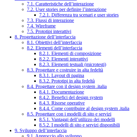
7.1. Caratteristiche dell’interazione
7.2. User stories per definire l’interazione
7.2.1. Differenza tra scenari e user stories
7.3. Flussi di interazione
7.4. Wireframe
7.5. Prototipi interattivi
8. Progettazione dell’interfaccia
8.1. Obiettivi dell’interfaccia
8.2. Elementi dell’interfaccia
8.2.1. Elementi di composizione
8.2.2. Elementi interattivi
8.2.3. Elementi testuali (microtesti)
8.3. Progettare e costruire in alta fedeltà
8.3.1. Layout di pagina
8.3.2. Prototipi in alta fedeltà
8.4. Progettare con il design system .italia
8.4.1. Documentazione
8.4.2. Benefici del design system
8.4.3. Risorse operative
8.4.4. Come contribuire al design system .italia
8.5. Progettare con i modelli di sito e servizi
8.5.1. Vantaggi dell’utilizzo dei modelli
8.5.2. I modelli di sito e servizi disponibili
9. Sviluppo dell’interfaccia
9.1. Approccio allo sviluppo