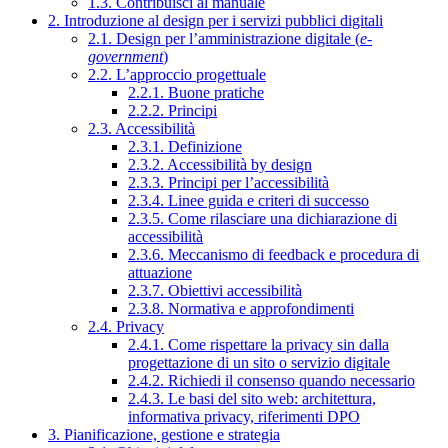
1.3. Contribuisci al manuale
2. Introduzione al design per i servizi pubblici digitali
2.1. Design per l’amministrazione digitale (
e-
government
)
2.2. L’approccio progettuale
2.2.1. Buone pratiche
2.2.2. Principi
2.3. Accessibilità
2.3.1. Definizione
2.3.2. Accessibilità by design
2.3.3. Principi per l’accessibilità
2.3.4. Linee guida e criteri di successo
2.3.5. Come rilasciare una dichiarazione di
accessibilità
2.3.6. Meccanismo di feedback e procedura di
attuazione
2.3.7. Obiettivi accessibilità
2.3.8. Normativa e approfondimenti
2.4. Privacy
2.4.1. Come rispettare la privacy sin dalla
progettazione di un sito o servizio digitale
2.4.2. Richiedi il consenso quando necessario
2.4.3. Le basi del sito web: architettura,
informativa privacy, riferimenti DPO
3. Pianificazione, gestione e strategia