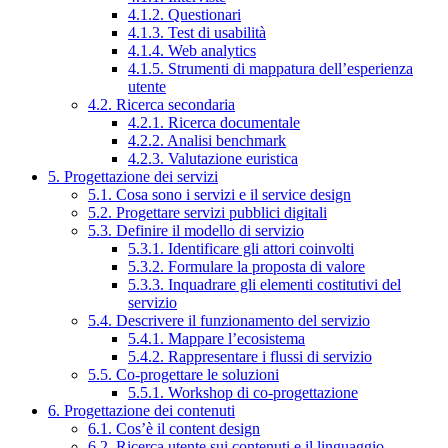
4.1.2. Questionari
4.1.3. Test di usabilità
4.1.4. Web analytics
4.1.5. Strumenti di mappatura dell’esperienza
utente
4.2. Ricerca secondaria
4.2.1. Ricerca documentale
4.2.2. Analisi benchmark
4.2.3. Valutazione euristica
5. Progettazione dei servizi
5.1. Cosa sono i servizi e il service design
5.2. Progettare servizi pubblici digitali
5.3. Definire il modello di servizio
5.3.1. Identificare gli attori coinvolti
5.3.2. Formulare la proposta di valore
5.3.3. Inquadrare gli elementi costitutivi del
servizio
5.4. Descrivere il funzionamento del servizio
5.4.1. Mappare l’ecosistema
5.4.2. Rappresentare i flussi di servizio
5.5. Co-progettare le soluzioni
5.5.1. Workshop di co-progettazione
6. Progettazione dei contenuti
6.1. Cos’è il content design
6.2. Ricerca utente sui contenuti e il linguaggio