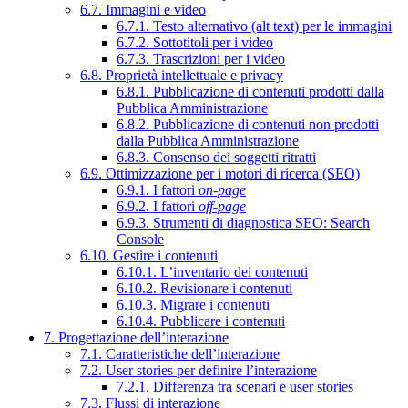
6.7. Immagini e video
6.7.1. Testo alternativo (alt text) per le immagini
6.7.2. Sottotitoli per i video
6.7.3. Trascrizioni per i video
6.8. Proprietà intellettuale e privacy
6.8.1. Pubblicazione di contenuti prodotti dalla
Pubblica Amministrazione
6.8.2. Pubblicazione di contenuti non prodotti
dalla Pubblica Amministrazione
6.8.3. Consenso dei soggetti ritratti
6.9. Ottimizzazione per i motori di ricerca (SEO)
6.9.1. I fattori
on-page
6.9.2. I fattori
off-page
6.9.3. Strumenti di diagnostica SEO: Search
Console
6.10. Gestire i contenuti
6.10.1. L’inventario dei contenuti
6.10.2. Revisionare i contenuti
6.10.3. Migrare i contenuti
6.10.4. Pubblicare i contenuti
7. Progettazione dell’interazione
7.1. Caratteristiche dell’interazione
7.2. User stories per definire l’interazione
7.2.1. Differenza tra scenari e user stories
7.3. Flussi di interazione