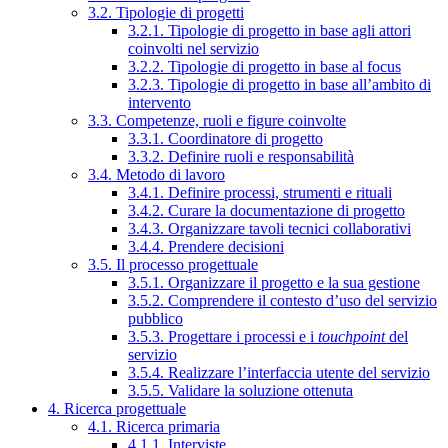
3.2. Tipologie di progetti
3.2.1. Tipologie di progetto in base agli attori
coinvolti nel servizio
3.2.2. Tipologie di progetto in base al focus
3.2.3. Tipologie di progetto in base all’ambito di
intervento
3.3. Competenze, ruoli e figure coinvolte
3.3.1. Coordinatore di progetto
3.3.2. Definire ruoli e responsabilità
3.4. Metodo di lavoro
3.4.1. Definire processi, strumenti e rituali
3.4.2. Curare la documentazione di progetto
3.4.3. Organizzare tavoli tecnici collaborativi
3.4.4. Prendere decisioni
3.5. Il processo progettuale
3.5.1. Organizzare il progetto e la sua gestione
3.5.2. Comprendere il contesto d’uso del servizio
pubblico
3.5.3. Progettare i processi e i
touchpoint
del
servizio
3.5.4. Realizzare l’interfaccia utente del servizio
3.5.5. Validare la soluzione ottenuta
4. Ricerca progettuale
4.1. Ricerca primaria
4.1.1. Interviste