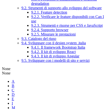
degradation
9.2. Strumenti di supporto allo sviluppo del software
9.2.1. Feature detection
9.2.2. Verificare le feature disponibili con Can I
use
9.2.3. Strumenti e risorse per CSS e JavaScript
9.2.4. Supporto browser
9.2.5. Misurare le prestazioni
9.3. Catalogo del riuso
9.4. Sviluppare con il design system .italia
9.4.1. Il framework Bootstrap Italia
9.4.2. Il kit di sviluppo React
9.4.3. Il kit di sviluppo Angular
9.5. Sviluppare con i modelli di sito e servizi
None
None
A
B
C
D
E
I
M