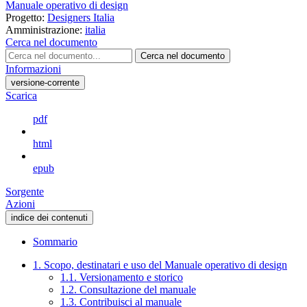
Manuale operativo di design
Progetto:
Designers Italia
Amministrazione:
italia
Cerca nel documento
Cerca nel documento
Informazioni
versione-corrente
Scarica
pdf
html
epub
Sorgente
Azioni
indice dei contenuti
Sommario
1. Scopo, destinatari e uso del Manuale operativo di design
1.1. Versionamento e storico
1.2. Consultazione del manuale
1.3. Contribuisci al manuale