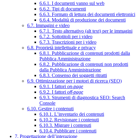
6.6.1. I documenti vanno sul web
6.6.2. Tipi di documenti
6.6.3. Formato di lettura dei documenti elettronici
6.6.4. Modalità di produzione dei documenti
6.7. Immagini e video
6.7.1. Testo alternativo (alt text) per le immagini
6.7.2. Sottotitoli per i video
6.7.3. Trascrizioni per i video
6.8. Proprietà intellettuale e privacy
6.8.1. Pubblicazione di contenuti prodotti dalla
Pubblica Amministrazione
6.8.2. Pubblicazione di contenuti non prodotti
dalla Pubblica Amministrazione
6.8.3. Consenso dei soggetti ritratti
6.9. Ottimizzazione per i motori di ricerca (SEO)
6.9.1. I fattori
on-page
6.9.2. I fattori
off-page
6.9.3. Strumenti di diagnostica SEO: Search
Console
6.10. Gestire i contenuti
6.10.1. L’inventario dei contenuti
6.10.2. Revisionare i contenuti
6.10.3. Migrare i contenuti
6.10.4. Pubblicare i contenuti
7. Progettazione dell’interazione