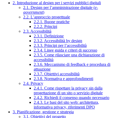
2. Introduzione al design per i servizi pubblici digitali
2.1. Design per l’amministrazione digitale (
e-
government
)
2.2. L’approccio progettuale
2.2.1. Buone pratiche
2.2.2. Principi
2.3. Accessibilità
2.3.1. Definizione
2.3.2. Accessibilità by design
2.3.3. Principi per l’accessibilità
2.3.4. Linee guida e criteri di successo
2.3.5. Come rilasciare una dichiarazione di
accessibilità
2.3.6. Meccanismo di feedback e procedura di
attuazione
2.3.7. Obiettivi accessibilità
2.3.8. Normativa e approfondimenti
2.4. Privacy
2.4.1. Come rispettare la privacy sin dalla
progettazione di un sito o servizio digitale
2.4.2. Richiedi il consenso quando necessario
2.4.3. Le basi del sito web: architettura,
informativa privacy, riferimenti DPO
3. Pianificazione, gestione e strategia
3.1. Obiettivi del progetto