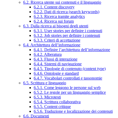
6.2. Ricerca utente sui contenuti e il linguaggio
6.2.1. Content discovery
6.2.2. Dati di ricerca (search keywords)
6.2.3. Ricerca tramite analytics
6.2.4. Ricerca sui forum
6.3. Dalla ricerca ai bisogni degli utenti
6.3.1. User stories per definire i contenuti
6.3.2. Job stories per definire i contenuti
6.3.3. Criteri di accettazione
6.4. Architettura dell’informazione
6.4.1. Definire l’architettura dell’informazione
6.4.2. Alberatura
6.4.3. Flussi di interazione
6.4.4. Sistemi di navigazione
6.4.5. Tipologie di contenuto (content type)
6.4.6. Ontologie e standard
6.4.7. Vocabolari controllati e tassonomie
6.5. Scrittura e linguaggio
6.5.1. Come leggono le persone sul web
6.5.2. Le regole per un linguaggio semplice
6.5.3. Microtesti
6.5.4. Scrittura collaborativa
6.5.5. Content critique
6.5.6. Traduzione e localizzazione dei contenuti
6.6. Documenti