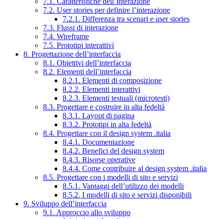
7.1. Caratteristiche dell’interazione
7.2. User stories per definire l’interazione
7.2.1. Differenza tra scenari e user stories
7.3. Flussi di interazione
7.4. Wireframe
7.5. Prototipi interattivi
8. Progettazione dell’interfaccia
8.1. Obiettivi dell’interfaccia
8.2. Elementi dell’interfaccia
8.2.1. Elementi di composizione
8.2.2. Elementi interattivi
8.2.3. Elementi testuali (microtesti)
8.3. Progettare e costruire in alta fedeltà
8.3.1. Layout di pagina
8.3.2. Prototipi in alta fedeltà
8.4. Progettare con il design system .italia
8.4.1. Documentazione
8.4.2. Benefici del design system
8.4.3. Risorse operative
8.4.4. Come contribuire al design system .italia
8.5. Progettare con i modelli di sito e servizi
8.5.1. Vantaggi dell’utilizzo dei modelli
8.5.2. I modelli di sito e servizi disponibili
9. Sviluppo dell’interfaccia
9.1. Approccio allo sviluppo