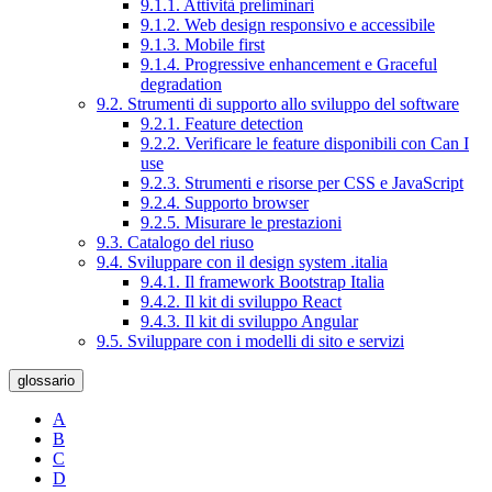
9.1.1. Attività preliminari
9.1.2. Web design responsivo e accessibile
9.1.3. Mobile first
9.1.4. Progressive enhancement e Graceful
degradation
9.2. Strumenti di supporto allo sviluppo del software
9.2.1. Feature detection
9.2.2. Verificare le feature disponibili con Can I
use
9.2.3. Strumenti e risorse per CSS e JavaScript
9.2.4. Supporto browser
9.2.5. Misurare le prestazioni
9.3. Catalogo del riuso
9.4. Sviluppare con il design system .italia
9.4.1. Il framework Bootstrap Italia
9.4.2. Il kit di sviluppo React
9.4.3. Il kit di sviluppo Angular
9.5. Sviluppare con i modelli di sito e servizi
glossario
A
B
C
D