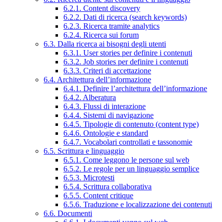
6.2.1. Content discovery
6.2.2. Dati di ricerca (search keywords)
6.2.3. Ricerca tramite analytics
6.2.4. Ricerca sui forum
6.3. Dalla ricerca ai bisogni degli utenti
6.3.1. User stories per definire i contenuti
6.3.2. Job stories per definire i contenuti
6.3.3. Criteri di accettazione
6.4. Architettura dell’informazione
6.4.1. Definire l’architettura dell’informazione
6.4.2. Alberatura
6.4.3. Flussi di interazione
6.4.4. Sistemi di navigazione
6.4.5. Tipologie di contenuto (content type)
6.4.6. Ontologie e standard
6.4.7. Vocabolari controllati e tassonomie
6.5. Scrittura e linguaggio
6.5.1. Come leggono le persone sul web
6.5.2. Le regole per un linguaggio semplice
6.5.3. Microtesti
6.5.4. Scrittura collaborativa
6.5.5. Content critique
6.5.6. Traduzione e localizzazione dei contenuti
6.6. Documenti