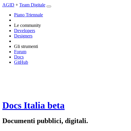
AGID
+
Team Digitale
Piano Triennale
Le community
Developers
Designers
Gli strumenti
Forum
Docs
GitHub
Docs Italia
beta
Documenti pubblici, digitali.