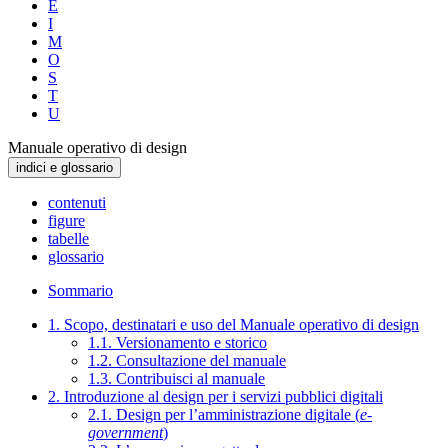
E
I
M
O
S
T
U
Manuale operativo di design
indici e glossario
contenuti
figure
tabelle
glossario
Sommario
1. Scopo, destinatari e uso del Manuale operativo di design
1.1. Versionamento e storico
1.2. Consultazione del manuale
1.3. Contribuisci al manuale
2. Introduzione al design per i servizi pubblici digitali
2.1. Design per l’amministrazione digitale (
e-
government
)