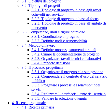
3.1. Obiettivi del progetto
3.2. Tipologie di progetti
3.2.1. Tipologie di progetto in base agli attori
coinvolti nel servizio
3.2.2. Tipologie di progetto in base al focus
3.2.3. Tipologie di progetto in base all’ambito di
intervento
3.3. Competenze, ruoli e figure coinvolte
3.3.1. Coordinatore di progetto
3.3.2. Definire ruoli e responsabilità
3.4. Metodo di lavoro
3.4.1. Definire processi, strumenti e rituali
3.4.2. Curare la documentazione di progetto
3.4.3. Organizzare tavoli tecnici collaborativi
3.4.4. Prendere decisioni
3.5. Il processo progettuale
3.5.1. Organizzare il progetto e la sua gestione
3.5.2. Comprendere il contesto d’uso del servizio
pubblico
3.5.3. Progettare i processi e i
touchpoint
del
servizio
3.5.4. Realizzare l’interfaccia utente del servizio
3.5.5. Validare la soluzione ottenuta
4. Ricerca progettuale
4.1. Ricerca primaria