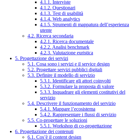
4.1.1. Interviste
4.1.2. Questionari
4.1.3. Test di usabilità
4.1.4. Web analytics
4.1.5. Strumenti di mappatura dell’esperienza
utente
4.2. Ricerca secondaria
4.2.1. Ricerca documentale
4.2.2. Analisi benchmark
4.2.3. Valutazione euristica
5. Progettazione dei servizi
5.1. Cosa sono i servizi e il service design
5.2. Progettare servizi pubblici digitali
5.3. Definire il modello di servizio
5.3.1. Identificare gli attori coinvolti
5.3.2. Formulare la proposta di valore
5.3.3. Inquadrare gli elementi costitutivi del
servizio
5.4. Descrivere il funzionamento del servizio
5.4.1. Mappare l’ecosistema
5.4.2. Rappresentare i flussi di servizio
5.5. Co-progettare le soluzioni
5.5.1. Workshop di co-progettazione
6. Progettazione dei contenuti
6.1. Cos’è il content design