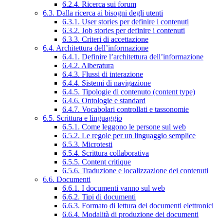
6.2.4. Ricerca sui forum
6.3. Dalla ricerca ai bisogni degli utenti
6.3.1. User stories per definire i contenuti
6.3.2. Job stories per definire i contenuti
6.3.3. Criteri di accettazione
6.4. Architettura dell’informazione
6.4.1. Definire l’architettura dell’informazione
6.4.2. Alberatura
6.4.3. Flussi di interazione
6.4.4. Sistemi di navigazione
6.4.5. Tipologie di contenuto (content type)
6.4.6. Ontologie e standard
6.4.7. Vocabolari controllati e tassonomie
6.5. Scrittura e linguaggio
6.5.1. Come leggono le persone sul web
6.5.2. Le regole per un linguaggio semplice
6.5.3. Microtesti
6.5.4. Scrittura collaborativa
6.5.5. Content critique
6.5.6. Traduzione e localizzazione dei contenuti
6.6. Documenti
6.6.1. I documenti vanno sul web
6.6.2. Tipi di documenti
6.6.3. Formato di lettura dei documenti elettronici
6.6.4. Modalità di produzione dei documenti