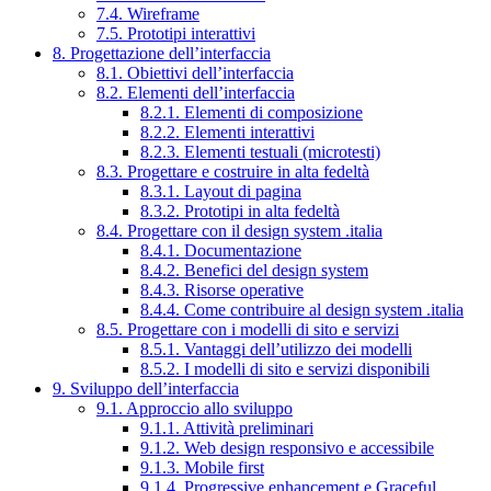
7.4. Wireframe
7.5. Prototipi interattivi
8. Progettazione dell’interfaccia
8.1. Obiettivi dell’interfaccia
8.2. Elementi dell’interfaccia
8.2.1. Elementi di composizione
8.2.2. Elementi interattivi
8.2.3. Elementi testuali (microtesti)
8.3. Progettare e costruire in alta fedeltà
8.3.1. Layout di pagina
8.3.2. Prototipi in alta fedeltà
8.4. Progettare con il design system .italia
8.4.1. Documentazione
8.4.2. Benefici del design system
8.4.3. Risorse operative
8.4.4. Come contribuire al design system .italia
8.5. Progettare con i modelli di sito e servizi
8.5.1. Vantaggi dell’utilizzo dei modelli
8.5.2. I modelli di sito e servizi disponibili
9. Sviluppo dell’interfaccia
9.1. Approccio allo sviluppo
9.1.1. Attività preliminari
9.1.2. Web design responsivo e accessibile
9.1.3. Mobile first
9.1.4. Progressive enhancement e Graceful