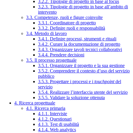
3.2.2. Tipologie di progetto in base al focus
3.2.3. Tipologie di progetto in base all’ambito di
intervento
3.3. Competenze, ruoli e figure coinvolte
3.3.1. Coordinatore di progetto
3.3.2. Definire ruoli e responsabilità
3.4. Metodo di lavoro
3.4.1. Definire processi, strumenti e rituali
3.4.2. Curare la documentazione di progetto
3.4.3. Organizzare tavoli tecnici collaborativi
3.4.4. Prendere decisioni
3.5. Il processo progettuale
3.5.1. Organizzare il progetto e la sua gestione
3.5.2. Comprendere il contesto d’uso del servizio
pubblico
3.5.3. Progettare i processi e i
touchpoint
del
servizio
3.5.4. Realizzare l’interfaccia utente del servizio
3.5.5. Validare la soluzione ottenuta
4. Ricerca progettuale
4.1. Ricerca primaria
4.1.1. Interviste
4.1.2. Questionari
4.1.3. Test di usabilità
4.1.4. Web analytics