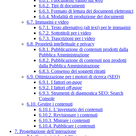
6.6.1. I documenti vanno sul web
6.6.2. Tipi di documenti
6.6.3. Formato di lettura dei documenti elettronici
6.6.4. Modalità di produzione dei documenti
6.7. Immagini e video
6.7.1. Testo alternativo (alt text) per le immagini
6.7.2. Sottotitoli per i video
6.7.3. Trascrizioni per i video
6.8. Proprietà intellettuale e privacy
6.8.1. Pubblicazione di contenuti prodotti dalla
Pubblica Amministrazione
6.8.2. Pubblicazione di contenuti non prodotti
dalla Pubblica Amministrazione
6.8.3. Consenso dei soggetti ritratti
6.9. Ottimizzazione per i motori di ricerca (SEO)
6.9.1. I fattori
on-page
6.9.2. I fattori
off-page
6.9.3. Strumenti di diagnostica SEO: Search
Console
6.10. Gestire i contenuti
6.10.1. L’inventario dei contenuti
6.10.2. Revisionare i contenuti
6.10.3. Migrare i contenuti
6.10.4. Pubblicare i contenuti
7. Progettazione dell’interazione