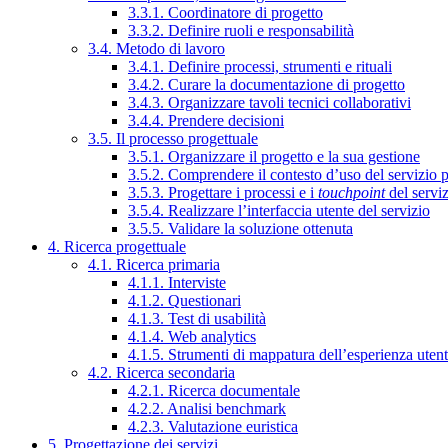
3.3.1. Coordinatore di progetto
3.3.2. Definire ruoli e responsabilità
3.4. Metodo di lavoro
3.4.1. Definire processi, strumenti e rituali
3.4.2. Curare la documentazione di progetto
3.4.3. Organizzare tavoli tecnici collaborativi
3.4.4. Prendere decisioni
3.5. Il processo progettuale
3.5.1. Organizzare il progetto e la sua gestione
3.5.2. Comprendere il contesto d’uso del servizio 
3.5.3. Progettare i processi e i
touchpoint
del servi
3.5.4. Realizzare l’interfaccia utente del servizio
3.5.5. Validare la soluzione ottenuta
4. Ricerca progettuale
4.1. Ricerca primaria
4.1.1. Interviste
4.1.2. Questionari
4.1.3. Test di usabilità
4.1.4. Web analytics
4.1.5. Strumenti di mappatura dell’esperienza uten
4.2. Ricerca secondaria
4.2.1. Ricerca documentale
4.2.2. Analisi benchmark
4.2.3. Valutazione euristica
5. Progettazione dei servizi