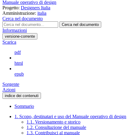
Manuale operativo di design
Progetto:
Designers Italia
Amministrazione:
italia
Cerca nel documento
Cerca nel documento
Informazioni
versione-corrente
Scarica
pdf
html
epub
Sorgente
Azioni
indice dei contenuti
Sommario
1. Scopo, destinatari e uso del Manuale operativo di design
1.1. Versionamento e storico
1.2. Consultazione del manuale
1.3. Contribuisci al manuale