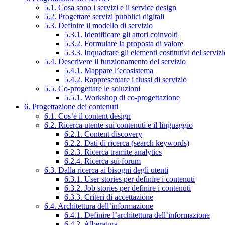
5.1. Cosa sono i servizi e il service design
5.2. Progettare servizi pubblici digitali
5.3. Definire il modello di servizio
5.3.1. Identificare gli attori coinvolti
5.3.2. Formulare la proposta di valore
5.3.3. Inquadrare gli elementi costitutivi del serviz
5.4. Descrivere il funzionamento del servizio
5.4.1. Mappare l’ecosistema
5.4.2. Rappresentare i flussi di servizio
5.5. Co-progettare le soluzioni
5.5.1. Workshop di co-progettazione
6. Progettazione dei contenuti
6.1. Cos’è il content design
6.2. Ricerca utente sui contenuti e il linguaggio
6.2.1. Content discovery
6.2.2. Dati di ricerca (search keywords)
6.2.3. Ricerca tramite analytics
6.2.4. Ricerca sui forum
6.3. Dalla ricerca ai bisogni degli utenti
6.3.1. User stories per definire i contenuti
6.3.2. Job stories per definire i contenuti
6.3.3. Criteri di accettazione
6.4. Architettura dell’informazione
6.4.1. Definire l’architettura dell’informazione
6.4.2. Alberatura