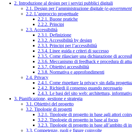
2. Introduzione al design per i servizi pubblici digitali
2.1. Design per l’amministrazione digitale (
e-government
2.2. L’approccio progettuale
2.2.1. Buone pratiche
2.2.2. Principi
2.3. Accessibilità
2.3.1. Definizione
2.3.2. Accessibilità by design
2.3.3. Principi per l’accessibilità
2.3.4. Linee guida e criteri di successo
2.3.5. Come rilasciare una dichiarazione di accessib
2.3.6. Meccanismo di feedback e procedura di attu
2.3.7. Obiettivi accessibilità
2.3.8. Normativa e approfondimenti
2.4. Privacy
2.4.1. Come rispettare la privacy sin dalla progettaz
2.4.2. Richiedi il consenso quando necessario
2.4.3. Le basi del sito web: architettura, informati
3. Pianificazione, gestione e strategia
3.1. Obiettivi del progetto
3.2. Tipologie di progetti
3.2.1. Tipologie di progetto in base agli attori coinv
3.2.2. Tipologie di progetto in base al focus
3.2.3. Tipologie di progetto in base all’ambito di i
3.3. Competenze, ruoli e figure coinvolte