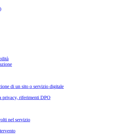
)
ilità
azione
ione di un sito o servizio digitale
va privacy, riferimenti DPO
olti nel servizio
ntervento