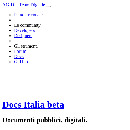
AGID
+
Team Digitale
Piano Triennale
Le community
Developers
Designers
Gli strumenti
Forum
Docs
GitHub
Docs Italia
beta
Documenti pubblici, digitali.