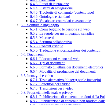
6.4.3. Flussi di interazione
6.4.4. Sistemi di navigazione
6.4.5. Tipologie di contenuto (content type)
6.4.6. Ontologie e standard
6.4.7. Vocabolari controllati e tassonomie
6.5. Scrittura e linguaggio
6.5.1. Come leggono le persone sul web
6.5.2. Le regole per un linguaggio semplice
6.5.3. Microtesti
6.5.4. Scrittura collaborativa
6.5.5. Content critique
6.5.6. Traduzione e localizzazione dei contenuti
6.6. Documenti
6.6.1. I documenti vanno sul web
6.6.2. Tipi di documenti
6.6.3. Formato di lettura dei documenti elettronici
6.6.4. Modalità di produzione dei documenti
6.7. Immagini e video
6.7.1. Testo alternativo (alt text) per le immagini
6.7.2. Sottotitoli per i video
6.7.3. Trascrizioni per i video
6.8. Proprietà intellettuale e privacy
6.8.1. Pubblicazione di contenuti prodotti dalla P
6.8.2. Pubblicazione di contenuti non prodotti dal