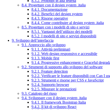
8.3.2. Prototipi in alta fedeltà
8.4. Progettare con il design system .italia
8.4.1. Documentazione
8.4.2. Benefici del design system
8.4.3. Risorse operative
8.4.4. Come contribuire al design system .italia
8.5. Progettare con i modelli di sito e servizi
8.5.1. Vantaggi dell’utilizzo dei modelli
8.5.2. I modelli di sito e servizi disponibili
9. Sviluppo dell’interfaccia
9.1. Approccio allo sviluppo
9.1.1. Attività preliminari
9.1.2. Web design responsivo e accessibile
9.1.3. Mobile first
9.1.4. Progressive enhancement e Graceful degrad
9.2. Strumenti di supporto allo sviluppo del software
9.2.1. Feature detection
9.2.2. Verificare le feature disponibili con Can I us
9.2.3. Strumenti e risorse per CSS e JavaScript
9.2.4. Supporto browser
9.2.5. Misurare le prestazioni
9.3. Catalogo del riuso
9.4. Sviluppare con il design system .italia
9.4.1. Il framework Bootstrap Italia
9.4.2. Il kit di sviluppo React