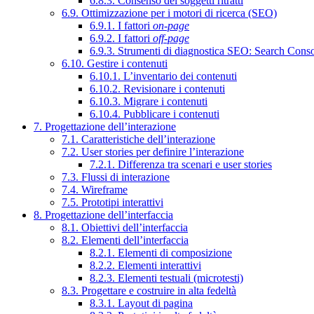
6.8.3. Consenso dei soggetti ritratti
6.9. Ottimizzazione per i motori di ricerca (SEO)
6.9.1. I fattori
on-page
6.9.2. I fattori
off-page
6.9.3. Strumenti di diagnostica SEO: Search Cons
6.10. Gestire i contenuti
6.10.1. L’inventario dei contenuti
6.10.2. Revisionare i contenuti
6.10.3. Migrare i contenuti
6.10.4. Pubblicare i contenuti
7. Progettazione dell’interazione
7.1. Caratteristiche dell’interazione
7.2. User stories per definire l’interazione
7.2.1. Differenza tra scenari e user stories
7.3. Flussi di interazione
7.4. Wireframe
7.5. Prototipi interattivi
8. Progettazione dell’interfaccia
8.1. Obiettivi dell’interfaccia
8.2. Elementi dell’interfaccia
8.2.1. Elementi di composizione
8.2.2. Elementi interattivi
8.2.3. Elementi testuali (microtesti)
8.3. Progettare e costruire in alta fedeltà
8.3.1. Layout di pagina