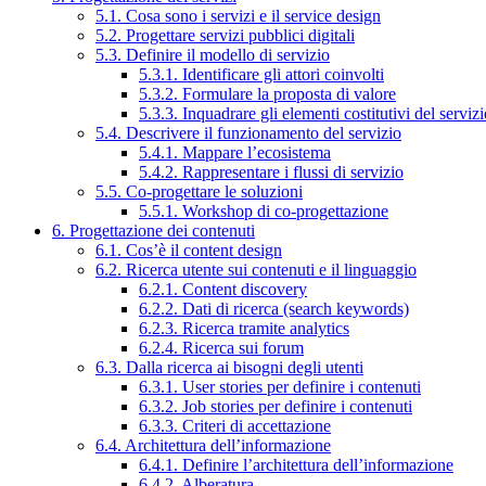
5.1. Cosa sono i servizi e il service design
5.2. Progettare servizi pubblici digitali
5.3. Definire il modello di servizio
5.3.1. Identificare gli attori coinvolti
5.3.2. Formulare la proposta di valore
5.3.3. Inquadrare gli elementi costitutivi del serviz
5.4. Descrivere il funzionamento del servizio
5.4.1. Mappare l’ecosistema
5.4.2. Rappresentare i flussi di servizio
5.5. Co-progettare le soluzioni
5.5.1. Workshop di co-progettazione
6. Progettazione dei contenuti
6.1. Cos’è il content design
6.2. Ricerca utente sui contenuti e il linguaggio
6.2.1. Content discovery
6.2.2. Dati di ricerca (search keywords)
6.2.3. Ricerca tramite analytics
6.2.4. Ricerca sui forum
6.3. Dalla ricerca ai bisogni degli utenti
6.3.1. User stories per definire i contenuti
6.3.2. Job stories per definire i contenuti
6.3.3. Criteri di accettazione
6.4. Architettura dell’informazione
6.4.1. Definire l’architettura dell’informazione
6.4.2. Alberatura