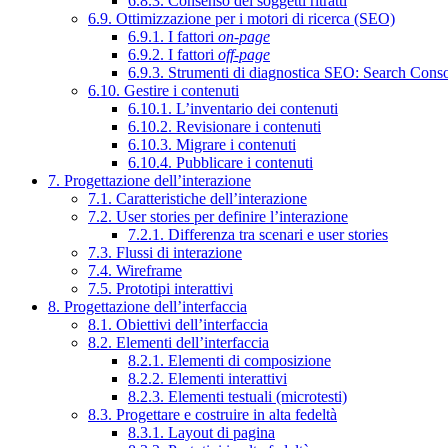
6.8.3. Consenso dei soggetti ritratti
6.9. Ottimizzazione per i motori di ricerca (SEO)
6.9.1. I fattori
on-page
6.9.2. I fattori
off-page
6.9.3. Strumenti di diagnostica SEO: Search Cons
6.10. Gestire i contenuti
6.10.1. L’inventario dei contenuti
6.10.2. Revisionare i contenuti
6.10.3. Migrare i contenuti
6.10.4. Pubblicare i contenuti
7. Progettazione dell’interazione
7.1. Caratteristiche dell’interazione
7.2. User stories per definire l’interazione
7.2.1. Differenza tra scenari e user stories
7.3. Flussi di interazione
7.4. Wireframe
7.5. Prototipi interattivi
8. Progettazione dell’interfaccia
8.1. Obiettivi dell’interfaccia
8.2. Elementi dell’interfaccia
8.2.1. Elementi di composizione
8.2.2. Elementi interattivi
8.2.3. Elementi testuali (microtesti)
8.3. Progettare e costruire in alta fedeltà
8.3.1. Layout di pagina