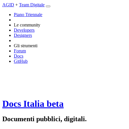
AGID
+
Team Digitale
Piano Triennale
Le community
Developers
Designers
Gli strumenti
Forum
Docs
GitHub
Docs Italia
beta
Documenti pubblici, digitali.