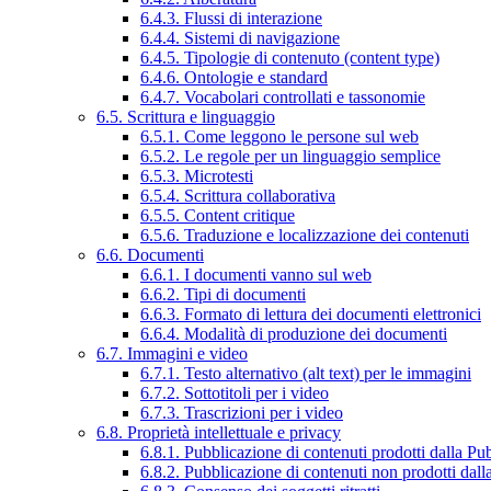
6.4.3. Flussi di interazione
6.4.4. Sistemi di navigazione
6.4.5. Tipologie di contenuto (content type)
6.4.6. Ontologie e standard
6.4.7. Vocabolari controllati e tassonomie
6.5. Scrittura e linguaggio
6.5.1. Come leggono le persone sul web
6.5.2. Le regole per un linguaggio semplice
6.5.3. Microtesti
6.5.4. Scrittura collaborativa
6.5.5. Content critique
6.5.6. Traduzione e localizzazione dei contenuti
6.6. Documenti
6.6.1. I documenti vanno sul web
6.6.2. Tipi di documenti
6.6.3. Formato di lettura dei documenti elettronici
6.6.4. Modalità di produzione dei documenti
6.7. Immagini e video
6.7.1. Testo alternativo (alt text) per le immagini
6.7.2. Sottotitoli per i video
6.7.3. Trascrizioni per i video
6.8. Proprietà intellettuale e privacy
6.8.1. Pubblicazione di contenuti prodotti dalla P
6.8.2. Pubblicazione di contenuti non prodotti dal