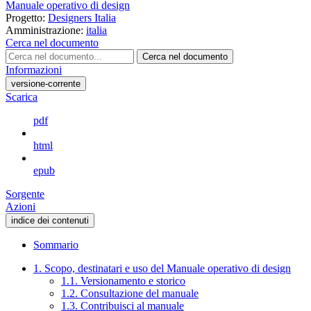
Manuale operativo di design
Progetto:
Designers Italia
Amministrazione:
italia
Cerca nel documento
Cerca nel documento
Informazioni
versione-corrente
Scarica
pdf
html
epub
Sorgente
Azioni
indice dei contenuti
Sommario
1. Scopo, destinatari e uso del Manuale operativo di design
1.1. Versionamento e storico
1.2. Consultazione del manuale
1.3. Contribuisci al manuale