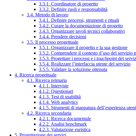
3.3.1. Coordinatore di progetto
3.3.2. Definire ruoli e responsabilità
3.4. Metodo di lavoro
3.4.1. Definire processi, strumenti e rituali
3.4.2. Curare la documentazione di progetto
3.4.3. Organizzare tavoli tecnici collaborativi
3.4.4. Prendere decisioni
3.5. Il processo progettuale
3.5.1. Organizzare il progetto e la sua gestione
3.5.2. Comprendere il contesto d’uso del servizio 
3.5.3. Progettare i processi e i
touchpoint
del servi
3.5.4. Realizzare l’interfaccia utente del servizio
3.5.5. Validare la soluzione ottenuta
4. Ricerca progettuale
4.1. Ricerca primaria
4.1.1. Interviste
4.1.2. Questionari
4.1.3. Test di usabilità
4.1.4. Web analytics
4.1.5. Strumenti di mappatura dell’esperienza uten
4.2. Ricerca secondaria
4.2.1. Ricerca documentale
4.2.2. Analisi benchmark
4.2.3. Valutazione euristica
5. Progettazione dei servizi