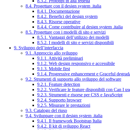
8.3.2. Prototipi in alta fedeltà
8.4. Progettare con il design system .italia
8.4.1. Documentazione
8.4.2. Benefici del design system
8.4.3. Risorse operative
8.4.4. Come contribuire al design system .italia
8.5. Progettare con i modelli di sito e servizi
8.5.1. Vantaggi dell’utilizzo dei modelli
8.5.2. I modelli di sito e servizi disponibili
9. Sviluppo dell’interfaccia
9.1. Approccio allo sviluppo
9.1.1. Attività preliminari
9.1.2. Web design responsivo e accessibile
9.1.3. Mobile first
9.1.4. Progressive enhancement e Graceful degrad
9.2. Strumenti di supporto allo sviluppo del software
9.2.1. Feature detection
9.2.2. Verificare le feature disponibili con Can I us
9.2.3. Strumenti e risorse per CSS e JavaScript
9.2.4. Supporto browser
9.2.5. Misurare le prestazioni
9.3. Catalogo del riuso
9.4. Sviluppare con il design system .italia
9.4.1. Il framework Bootstrap Italia
9.4.2. Il kit di sviluppo React