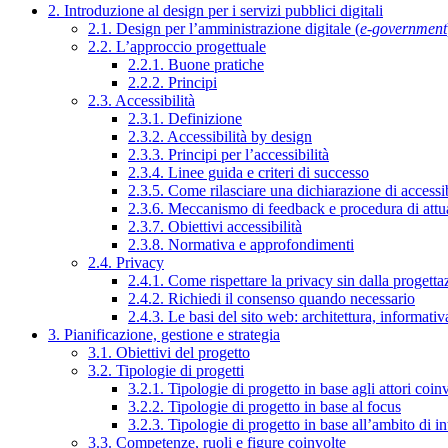
2. Introduzione al design per i servizi pubblici digitali
2.1. Design per l’amministrazione digitale (
e-government
2.2. L’approccio progettuale
2.2.1. Buone pratiche
2.2.2. Principi
2.3. Accessibilità
2.3.1. Definizione
2.3.2. Accessibilità by design
2.3.3. Principi per l’accessibilità
2.3.4. Linee guida e criteri di successo
2.3.5. Come rilasciare una dichiarazione di accessib
2.3.6. Meccanismo di feedback e procedura di attu
2.3.7. Obiettivi accessibilità
2.3.8. Normativa e approfondimenti
2.4. Privacy
2.4.1. Come rispettare la privacy sin dalla progettaz
2.4.2. Richiedi il consenso quando necessario
2.4.3. Le basi del sito web: architettura, informati
3. Pianificazione, gestione e strategia
3.1. Obiettivi del progetto
3.2. Tipologie di progetti
3.2.1. Tipologie di progetto in base agli attori coinv
3.2.2. Tipologie di progetto in base al focus
3.2.3. Tipologie di progetto in base all’ambito di i
3.3. Competenze, ruoli e figure coinvolte