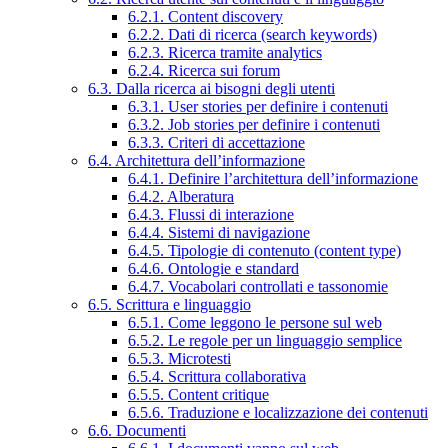
6.2.1. Content discovery
6.2.2. Dati di ricerca (search keywords)
6.2.3. Ricerca tramite analytics
6.2.4. Ricerca sui forum
6.3. Dalla ricerca ai bisogni degli utenti
6.3.1. User stories per definire i contenuti
6.3.2. Job stories per definire i contenuti
6.3.3. Criteri di accettazione
6.4. Architettura dell’informazione
6.4.1. Definire l’architettura dell’informazione
6.4.2. Alberatura
6.4.3. Flussi di interazione
6.4.4. Sistemi di navigazione
6.4.5. Tipologie di contenuto (content type)
6.4.6. Ontologie e standard
6.4.7. Vocabolari controllati e tassonomie
6.5. Scrittura e linguaggio
6.5.1. Come leggono le persone sul web
6.5.2. Le regole per un linguaggio semplice
6.5.3. Microtesti
6.5.4. Scrittura collaborativa
6.5.5. Content critique
6.5.6. Traduzione e localizzazione dei contenuti
6.6. Documenti