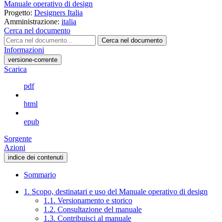
Manuale operativo di design
Progetto:
Designers Italia
Amministrazione:
italia
Cerca nel documento
Cerca nel documento
Informazioni
versione-corrente
Scarica
pdf
html
epub
Sorgente
Azioni
indice dei contenuti
Sommario
1. Scopo, destinatari e uso del Manuale operativo di design
1.1. Versionamento e storico
1.2. Consultazione del manuale
1.3. Contribuisci al manuale