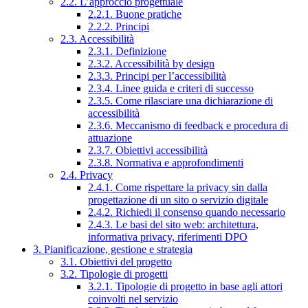
2.2. L’approccio progettuale
2.2.1. Buone pratiche
2.2.2. Principi
2.3. Accessibilità
2.3.1. Definizione
2.3.2. Accessibilità by design
2.3.3. Principi per l’accessibilità
2.3.4. Linee guida e criteri di successo
2.3.5. Come rilasciare una dichiarazione di
accessibilità
2.3.6. Meccanismo di feedback e procedura di
attuazione
2.3.7. Obiettivi accessibilità
2.3.8. Normativa e approfondimenti
2.4. Privacy
2.4.1. Come rispettare la privacy sin dalla
progettazione di un sito o servizio digitale
2.4.2. Richiedi il consenso quando necessario
2.4.3. Le basi del sito web: architettura,
informativa privacy, riferimenti DPO
3. Pianificazione, gestione e strategia
3.1. Obiettivi del progetto
3.2. Tipologie di progetti
3.2.1. Tipologie di progetto in base agli attori
coinvolti nel servizio