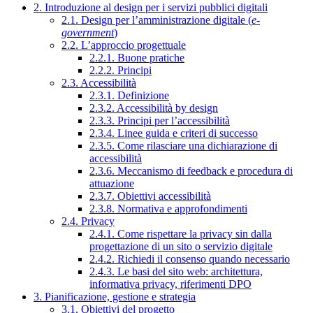
2. Introduzione al design per i servizi pubblici digitali
2.1. Design per l’amministrazione digitale (
e-
government
)
2.2. L’approccio progettuale
2.2.1. Buone pratiche
2.2.2. Principi
2.3. Accessibilità
2.3.1. Definizione
2.3.2. Accessibilità by design
2.3.3. Principi per l’accessibilità
2.3.4. Linee guida e criteri di successo
2.3.5. Come rilasciare una dichiarazione di
accessibilità
2.3.6. Meccanismo di feedback e procedura di
attuazione
2.3.7. Obiettivi accessibilità
2.3.8. Normativa e approfondimenti
2.4. Privacy
2.4.1. Come rispettare la privacy sin dalla
progettazione di un sito o servizio digitale
2.4.2. Richiedi il consenso quando necessario
2.4.3. Le basi del sito web: architettura,
informativa privacy, riferimenti DPO
3. Pianificazione, gestione e strategia
3.1. Obiettivi del progetto