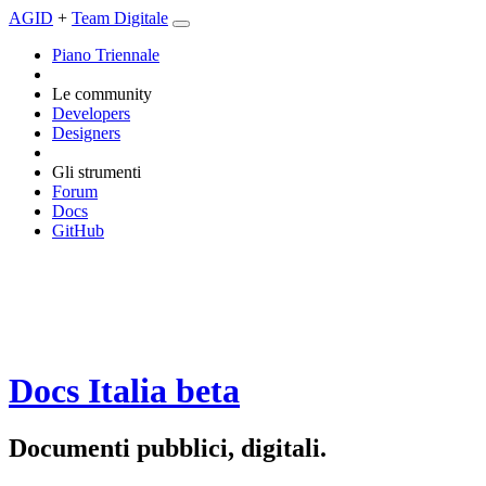
AGID
+
Team Digitale
Piano Triennale
Le community
Developers
Designers
Gli strumenti
Forum
Docs
GitHub
Docs Italia
beta
Documenti pubblici, digitali.