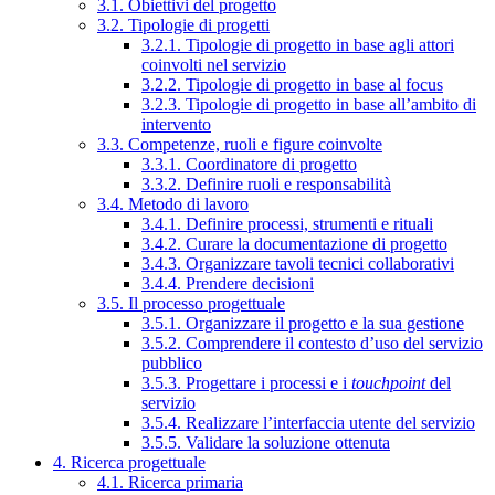
3.1. Obiettivi del progetto
3.2. Tipologie di progetti
3.2.1. Tipologie di progetto in base agli attori
coinvolti nel servizio
3.2.2. Tipologie di progetto in base al focus
3.2.3. Tipologie di progetto in base all’ambito di
intervento
3.3. Competenze, ruoli e figure coinvolte
3.3.1. Coordinatore di progetto
3.3.2. Definire ruoli e responsabilità
3.4. Metodo di lavoro
3.4.1. Definire processi, strumenti e rituali
3.4.2. Curare la documentazione di progetto
3.4.3. Organizzare tavoli tecnici collaborativi
3.4.4. Prendere decisioni
3.5. Il processo progettuale
3.5.1. Organizzare il progetto e la sua gestione
3.5.2. Comprendere il contesto d’uso del servizio
pubblico
3.5.3. Progettare i processi e i
touchpoint
del
servizio
3.5.4. Realizzare l’interfaccia utente del servizio
3.5.5. Validare la soluzione ottenuta
4. Ricerca progettuale
4.1. Ricerca primaria