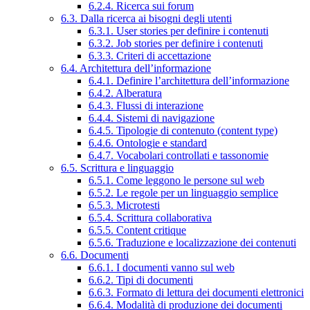
6.2.4. Ricerca sui forum
6.3. Dalla ricerca ai bisogni degli utenti
6.3.1. User stories per definire i contenuti
6.3.2. Job stories per definire i contenuti
6.3.3. Criteri di accettazione
6.4. Architettura dell’informazione
6.4.1. Definire l’architettura dell’informazione
6.4.2. Alberatura
6.4.3. Flussi di interazione
6.4.4. Sistemi di navigazione
6.4.5. Tipologie di contenuto (content type)
6.4.6. Ontologie e standard
6.4.7. Vocabolari controllati e tassonomie
6.5. Scrittura e linguaggio
6.5.1. Come leggono le persone sul web
6.5.2. Le regole per un linguaggio semplice
6.5.3. Microtesti
6.5.4. Scrittura collaborativa
6.5.5. Content critique
6.5.6. Traduzione e localizzazione dei contenuti
6.6. Documenti
6.6.1. I documenti vanno sul web
6.6.2. Tipi di documenti
6.6.3. Formato di lettura dei documenti elettronici
6.6.4. Modalità di produzione dei documenti