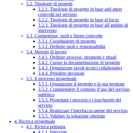
3.2. Tipologie di progetti
3.2.1. Tipologie di progetto in base agli attori
coinvolti nel servizio
3.2.2. Tipologie di progetto in base al focus
3.2.3. Tipologie di progetto in base all’ambito di
intervento
3.3. Competenze, ruoli e figure coinvolte
3.3.1. Coordinatore di progetto
3.3.2. Definire ruoli e responsabilità
3.4. Metodo di lavoro
3.4.1. Definire processi, strumenti e rituali
3.4.2. Curare la documentazione di progetto
3.4.3. Organizzare tavoli tecnici collaborativi
3.4.4. Prendere decisioni
3.5. Il processo progettuale
3.5.1. Organizzare il progetto e la sua gestione
3.5.2. Comprendere il contesto d’uso del servizio
pubblico
3.5.3. Progettare i processi e i
touchpoint
del
servizio
3.5.4. Realizzare l’interfaccia utente del servizio
3.5.5. Validare la soluzione ottenuta
4. Ricerca progettuale
4.1. Ricerca primaria
4.1.1. Interviste