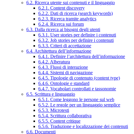
6.2. Ricerca utente sui contenuti e il linguaggio
6.2.1. Content discovery
6.2.2. Dati di ricerca (search keywords)
6.2.3. Ricerca tramite analytics
6.2.4. Ricerca sui forum
6.3. Dalla ricerca ai bisogni degli utenti
6.3.1. User stories per definire i contenuti
6.3.2. Job stories per definire i contenuti
6.3.3. Criteri di accettazione
6.4. Architettura dell’informazione
6.4.1. Definire l’architettura dell’informazione
6.4.2. Alberatura
6.4.3. Flussi di interazione
6.4.4. Sistemi di navigazione
6.4.5. Tipologie di contenuto (content type)
6.4.6. Ontologie e standard
6.4.7. Vocabolari controllati e tassonomie
6.5. Scrittura e linguaggio
6.5.1. Come leggono le persone sul web
6.5.2. Le regole per un linguaggio semplice
6.5.3. Microtesti
6.5.4. Scrittura collaborativa
6.5.5. Content critique
6.5.6. Traduzione e localizzazione dei contenuti
6.6. Documenti