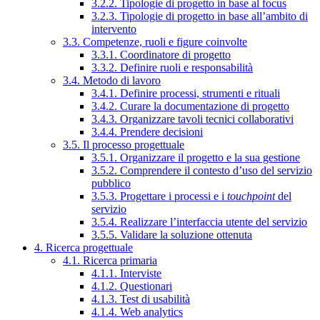
3.2.2. Tipologie di progetto in base al focus
3.2.3. Tipologie di progetto in base all’ambito di
intervento
3.3. Competenze, ruoli e figure coinvolte
3.3.1. Coordinatore di progetto
3.3.2. Definire ruoli e responsabilità
3.4. Metodo di lavoro
3.4.1. Definire processi, strumenti e rituali
3.4.2. Curare la documentazione di progetto
3.4.3. Organizzare tavoli tecnici collaborativi
3.4.4. Prendere decisioni
3.5. Il processo progettuale
3.5.1. Organizzare il progetto e la sua gestione
3.5.2. Comprendere il contesto d’uso del servizio
pubblico
3.5.3. Progettare i processi e i
touchpoint
del
servizio
3.5.4. Realizzare l’interfaccia utente del servizio
3.5.5. Validare la soluzione ottenuta
4. Ricerca progettuale
4.1. Ricerca primaria
4.1.1. Interviste
4.1.2. Questionari
4.1.3. Test di usabilità
4.1.4. Web analytics