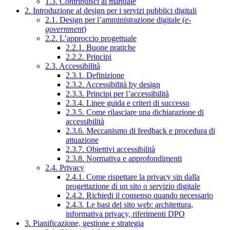
1.3. Contribuisci al manuale
2. Introduzione al design per i servizi pubblici digitali
2.1. Design per l’amministrazione digitale (
e-
government
)
2.2. L’approccio progettuale
2.2.1. Buone pratiche
2.2.2. Principi
2.3. Accessibilità
2.3.1. Definizione
2.3.2. Accessibilità by design
2.3.3. Principi per l’accessibilità
2.3.4. Linee guida e criteri di successo
2.3.5. Come rilasciare una dichiarazione di
accessibilità
2.3.6. Meccanismo di feedback e procedura di
attuazione
2.3.7. Obiettivi accessibilità
2.3.8. Normativa e approfondimenti
2.4. Privacy
2.4.1. Come rispettare la privacy sin dalla
progettazione di un sito o servizio digitale
2.4.2. Richiedi il consenso quando necessario
2.4.3. Le basi del sito web: architettura,
informativa privacy, riferimenti DPO
3. Pianificazione, gestione e strategia