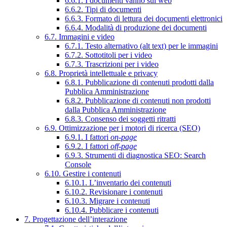
6.6.1. I documenti vanno sul web
6.6.2. Tipi di documenti
6.6.3. Formato di lettura dei documenti elettronici
6.6.4. Modalità di produzione dei documenti
6.7. Immagini e video
6.7.1. Testo alternativo (alt text) per le immagini
6.7.2. Sottotitoli per i video
6.7.3. Trascrizioni per i video
6.8. Proprietà intellettuale e privacy
6.8.1. Pubblicazione di contenuti prodotti dalla
Pubblica Amministrazione
6.8.2. Pubblicazione di contenuti non prodotti
dalla Pubblica Amministrazione
6.8.3. Consenso dei soggetti ritratti
6.9. Ottimizzazione per i motori di ricerca (SEO)
6.9.1. I fattori
on-page
6.9.2. I fattori
off-page
6.9.3. Strumenti di diagnostica SEO: Search
Console
6.10. Gestire i contenuti
6.10.1. L’inventario dei contenuti
6.10.2. Revisionare i contenuti
6.10.3. Migrare i contenuti
6.10.4. Pubblicare i contenuti
7. Progettazione dell’interazione