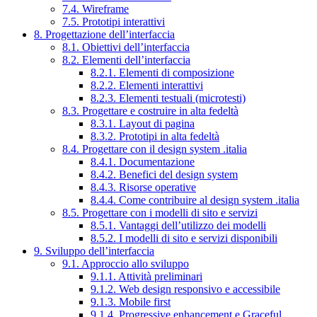
7.4. Wireframe
7.5. Prototipi interattivi
8. Progettazione dell’interfaccia
8.1. Obiettivi dell’interfaccia
8.2. Elementi dell’interfaccia
8.2.1. Elementi di composizione
8.2.2. Elementi interattivi
8.2.3. Elementi testuali (microtesti)
8.3. Progettare e costruire in alta fedeltà
8.3.1. Layout di pagina
8.3.2. Prototipi in alta fedeltà
8.4. Progettare con il design system .italia
8.4.1. Documentazione
8.4.2. Benefici del design system
8.4.3. Risorse operative
8.4.4. Come contribuire al design system .italia
8.5. Progettare con i modelli di sito e servizi
8.5.1. Vantaggi dell’utilizzo dei modelli
8.5.2. I modelli di sito e servizi disponibili
9. Sviluppo dell’interfaccia
9.1. Approccio allo sviluppo
9.1.1. Attività preliminari
9.1.2. Web design responsivo e accessibile
9.1.3. Mobile first
9.1.4. Progressive enhancement e Graceful