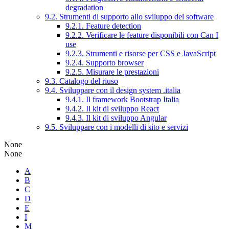
degradation
9.2. Strumenti di supporto allo sviluppo del software
9.2.1. Feature detection
9.2.2. Verificare le feature disponibili con Can I
use
9.2.3. Strumenti e risorse per CSS e JavaScript
9.2.4. Supporto browser
9.2.5. Misurare le prestazioni
9.3. Catalogo del riuso
9.4. Sviluppare con il design system .italia
9.4.1. Il framework Bootstrap Italia
9.4.2. Il kit di sviluppo React
9.4.3. Il kit di sviluppo Angular
9.5. Sviluppare con i modelli di sito e servizi
None
None
A
B
C
D
E
I
M