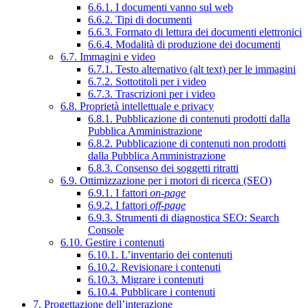
6.6.1. I documenti vanno sul web
6.6.2. Tipi di documenti
6.6.3. Formato di lettura dei documenti elettronici
6.6.4. Modalità di produzione dei documenti
6.7. Immagini e video
6.7.1. Testo alternativo (alt text) per le immagini
6.7.2. Sottotitoli per i video
6.7.3. Trascrizioni per i video
6.8. Proprietà intellettuale e privacy
6.8.1. Pubblicazione di contenuti prodotti dalla
Pubblica Amministrazione
6.8.2. Pubblicazione di contenuti non prodotti
dalla Pubblica Amministrazione
6.8.3. Consenso dei soggetti ritratti
6.9. Ottimizzazione per i motori di ricerca (SEO)
6.9.1. I fattori
on-page
6.9.2. I fattori
off-page
6.9.3. Strumenti di diagnostica SEO: Search
Console
6.10. Gestire i contenuti
6.10.1. L’inventario dei contenuti
6.10.2. Revisionare i contenuti
6.10.3. Migrare i contenuti
6.10.4. Pubblicare i contenuti
7. Progettazione dell’interazione