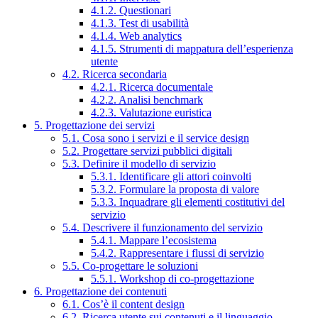
4.1.2. Questionari
4.1.3. Test di usabilità
4.1.4. Web analytics
4.1.5. Strumenti di mappatura dell’esperienza
utente
4.2. Ricerca secondaria
4.2.1. Ricerca documentale
4.2.2. Analisi benchmark
4.2.3. Valutazione euristica
5. Progettazione dei servizi
5.1. Cosa sono i servizi e il service design
5.2. Progettare servizi pubblici digitali
5.3. Definire il modello di servizio
5.3.1. Identificare gli attori coinvolti
5.3.2. Formulare la proposta di valore
5.3.3. Inquadrare gli elementi costitutivi del
servizio
5.4. Descrivere il funzionamento del servizio
5.4.1. Mappare l’ecosistema
5.4.2. Rappresentare i flussi di servizio
5.5. Co-progettare le soluzioni
5.5.1. Workshop di co-progettazione
6. Progettazione dei contenuti
6.1. Cos’è il content design
6.2. Ricerca utente sui contenuti e il linguaggio