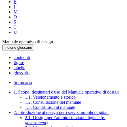
E
I
M
O
S
T
U
Manuale operativo di design
indici e glossario
contenuti
figure
tabelle
glossario
Sommario
1. Scopo, destinatari e uso del Manuale operativo di design
1.1. Versionamento e storico
1.2. Consultazione del manuale
1.3. Contribuisci al manuale
2. Introduzione al design per i servizi pubblici digitali
2.1. Design per l’amministrazione digitale (
e-
government
)