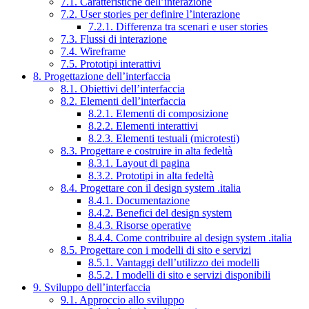
7.1. Caratteristiche dell’interazione
7.2. User stories per definire l’interazione
7.2.1. Differenza tra scenari e user stories
7.3. Flussi di interazione
7.4. Wireframe
7.5. Prototipi interattivi
8. Progettazione dell’interfaccia
8.1. Obiettivi dell’interfaccia
8.2. Elementi dell’interfaccia
8.2.1. Elementi di composizione
8.2.2. Elementi interattivi
8.2.3. Elementi testuali (microtesti)
8.3. Progettare e costruire in alta fedeltà
8.3.1. Layout di pagina
8.3.2. Prototipi in alta fedeltà
8.4. Progettare con il design system .italia
8.4.1. Documentazione
8.4.2. Benefici del design system
8.4.3. Risorse operative
8.4.4. Come contribuire al design system .italia
8.5. Progettare con i modelli di sito e servizi
8.5.1. Vantaggi dell’utilizzo dei modelli
8.5.2. I modelli di sito e servizi disponibili
9. Sviluppo dell’interfaccia
9.1. Approccio allo sviluppo