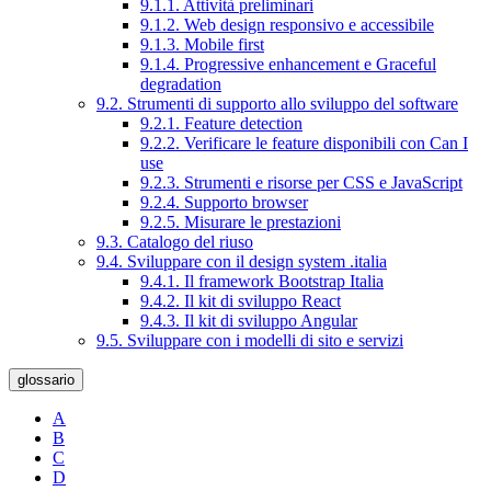
9.1.1. Attività preliminari
9.1.2. Web design responsivo e accessibile
9.1.3. Mobile first
9.1.4. Progressive enhancement e Graceful
degradation
9.2. Strumenti di supporto allo sviluppo del software
9.2.1. Feature detection
9.2.2. Verificare le feature disponibili con Can I
use
9.2.3. Strumenti e risorse per CSS e JavaScript
9.2.4. Supporto browser
9.2.5. Misurare le prestazioni
9.3. Catalogo del riuso
9.4. Sviluppare con il design system .italia
9.4.1. Il framework Bootstrap Italia
9.4.2. Il kit di sviluppo React
9.4.3. Il kit di sviluppo Angular
9.5. Sviluppare con i modelli di sito e servizi
glossario
A
B
C
D