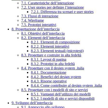
7.1. Caratteristiche dell’interazione
7.2. User stories per definire l’interazione
7.2.1. Differenza tra scenari e user stories
7.3. Flussi di interazione
7.4. Wireframe
7.5. Prototipi interattivi
8. Progettazione dell’interfaccia
8.1. Obiettivi dell’interfaccia
8.2. Elementi dell’interfaccia
8.2.1. Elementi di composizione
8.2.2. Elementi interattivi
8.2.3. Elementi testuali (microtesti)
8.3. Progettare e costruire in alta fedeltà
8.3.1. Layout di pagina
8.3.2. Prototipi in alta fedeltà
8.4. Progettare con il design system .italia
8.4.1. Documentazione
8.4.2. Benefici del design system
8.4.3. Risorse operative
8.4.4. Come contribuire al design system .italia
8.5. Progettare con i modelli di sito e servizi
8.5.1. Vantaggi dell’utilizzo dei modelli
8.5.2. I modelli di sito e servizi disponibili
9. Sviluppo dell’interfaccia
9.1. Approccio allo sviluppo