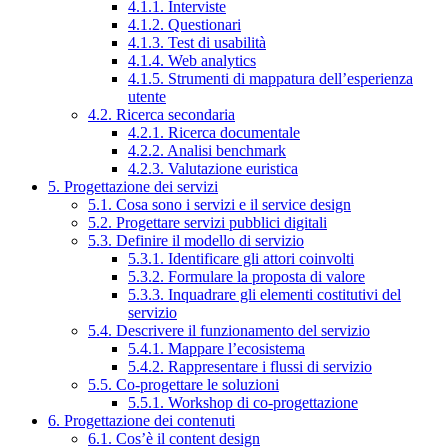
4.1.1. Interviste
4.1.2. Questionari
4.1.3. Test di usabilità
4.1.4. Web analytics
4.1.5. Strumenti di mappatura dell’esperienza
utente
4.2. Ricerca secondaria
4.2.1. Ricerca documentale
4.2.2. Analisi benchmark
4.2.3. Valutazione euristica
5. Progettazione dei servizi
5.1. Cosa sono i servizi e il service design
5.2. Progettare servizi pubblici digitali
5.3. Definire il modello di servizio
5.3.1. Identificare gli attori coinvolti
5.3.2. Formulare la proposta di valore
5.3.3. Inquadrare gli elementi costitutivi del
servizio
5.4. Descrivere il funzionamento del servizio
5.4.1. Mappare l’ecosistema
5.4.2. Rappresentare i flussi di servizio
5.5. Co-progettare le soluzioni
5.5.1. Workshop di co-progettazione
6. Progettazione dei contenuti
6.1. Cos’è il content design