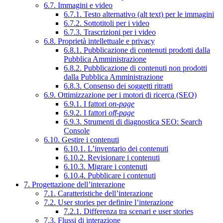
6.7. Immagini e video
6.7.1. Testo alternativo (alt text) per le immagini
6.7.2. Sottotitoli per i video
6.7.3. Trascrizioni per i video
6.8. Proprietà intellettuale e privacy
6.8.1. Pubblicazione di contenuti prodotti dalla
Pubblica Amministrazione
6.8.2. Pubblicazione di contenuti non prodotti
dalla Pubblica Amministrazione
6.8.3. Consenso dei soggetti ritratti
6.9. Ottimizzazione per i motori di ricerca (SEO)
6.9.1. I fattori
on-page
6.9.2. I fattori
off-page
6.9.3. Strumenti di diagnostica SEO: Search
Console
6.10. Gestire i contenuti
6.10.1. L’inventario dei contenuti
6.10.2. Revisionare i contenuti
6.10.3. Migrare i contenuti
6.10.4. Pubblicare i contenuti
7. Progettazione dell’interazione
7.1. Caratteristiche dell’interazione
7.2. User stories per definire l’interazione
7.2.1. Differenza tra scenari e user stories
7.3. Flussi di interazione