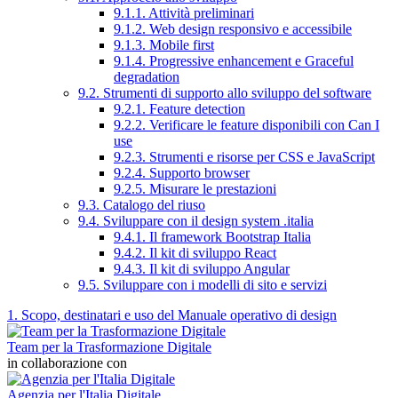
9.1.1. Attività preliminari
9.1.2. Web design responsivo e accessibile
9.1.3. Mobile first
9.1.4. Progressive enhancement e Graceful
degradation
9.2. Strumenti di supporto allo sviluppo del software
9.2.1. Feature detection
9.2.2. Verificare le feature disponibili con Can I
use
9.2.3. Strumenti e risorse per CSS e JavaScript
9.2.4. Supporto browser
9.2.5. Misurare le prestazioni
9.3. Catalogo del riuso
9.4. Sviluppare con il design system .italia
9.4.1. Il framework Bootstrap Italia
9.4.2. Il kit di sviluppo React
9.4.3. Il kit di sviluppo Angular
9.5. Sviluppare con i modelli di sito e servizi
1. Scopo, destinatari e uso del Manuale operativo di design
Team per la Trasformazione Digitale
in collaborazione con
Agenzia per l'Italia Digitale