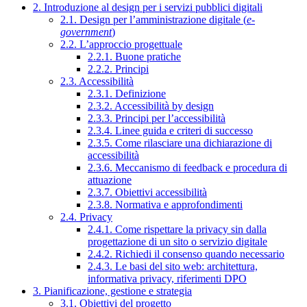
2. Introduzione al design per i servizi pubblici digitali
2.1. Design per l’amministrazione digitale (
e-
government
)
2.2. L’approccio progettuale
2.2.1. Buone pratiche
2.2.2. Principi
2.3. Accessibilità
2.3.1. Definizione
2.3.2. Accessibilità by design
2.3.3. Principi per l’accessibilità
2.3.4. Linee guida e criteri di successo
2.3.5. Come rilasciare una dichiarazione di
accessibilità
2.3.6. Meccanismo di feedback e procedura di
attuazione
2.3.7. Obiettivi accessibilità
2.3.8. Normativa e approfondimenti
2.4. Privacy
2.4.1. Come rispettare la privacy sin dalla
progettazione di un sito o servizio digitale
2.4.2. Richiedi il consenso quando necessario
2.4.3. Le basi del sito web: architettura,
informativa privacy, riferimenti DPO
3. Pianificazione, gestione e strategia
3.1. Obiettivi del progetto