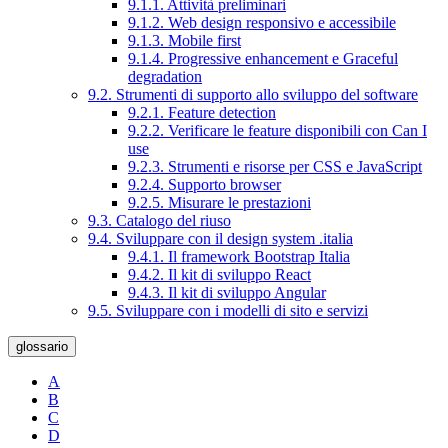
9.1.1. Attività preliminari
9.1.2. Web design responsivo e accessibile
9.1.3. Mobile first
9.1.4. Progressive enhancement e Graceful
degradation
9.2. Strumenti di supporto allo sviluppo del software
9.2.1. Feature detection
9.2.2. Verificare le feature disponibili con Can I
use
9.2.3. Strumenti e risorse per CSS e JavaScript
9.2.4. Supporto browser
9.2.5. Misurare le prestazioni
9.3. Catalogo del riuso
9.4. Sviluppare con il design system .italia
9.4.1. Il framework Bootstrap Italia
9.4.2. Il kit di sviluppo React
9.4.3. Il kit di sviluppo Angular
9.5. Sviluppare con i modelli di sito e servizi
glossario
A
B
C
D