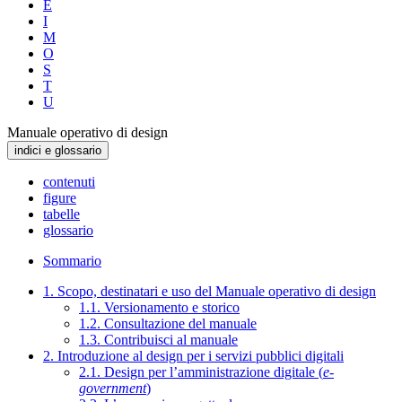
E
I
M
O
S
T
U
Manuale operativo di design
indici e glossario
contenuti
figure
tabelle
glossario
Sommario
1. Scopo, destinatari e uso del Manuale operativo di design
1.1. Versionamento e storico
1.2. Consultazione del manuale
1.3. Contribuisci al manuale
2. Introduzione al design per i servizi pubblici digitali
2.1. Design per l’amministrazione digitale (
e-
government
)