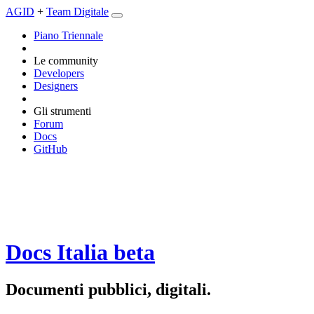
AGID
+
Team Digitale
Piano Triennale
Le community
Developers
Designers
Gli strumenti
Forum
Docs
GitHub
Docs Italia
beta
Documenti pubblici, digitali.