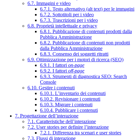
6.7. Immagini e video
6.7.1. Testo alternativo (alt text) per le immagini
6.7.2. Sottotitoli per i video
6.7.3. Trascrizioni per i video
6.8. Proprietà intellettuale e privacy
6.8.1. Pubblicazione di contenuti prodotti dalla
Pubblica Amministrazione
6.8.2. Pubblicazione di contenuti non prodotti
dalla Pubblica Amministrazione
6.8.3. Consenso dei soggetti ritratti
6.9. Ottimizzazione per i motori di ricerca (SEO)
6.9.1. I fattori
on-page
6.9.2. I fattori
off-page
6.9.3. Strumenti di diagnostica SEO: Search
Console
6.10. Gestire i contenuti
6.10.1. L’inventario dei contenuti
6.10.2. Revisionare i contenuti
6.10.3. Migrare i contenuti
6.10.4. Pubblicare i contenuti
7. Progettazione dell’interazione
7.1. Caratteristiche dell’interazione
7.2. User stories per definire l’interazione
7.2.1. Differenza tra scenari e user stories
7.3. Flussi di interazione