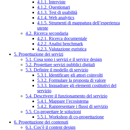
4.1.1. Interviste
4.1.2. Questionari
4.1.3. Test di usabilità
4.1.4. Web analytics
4.1.5. Strumenti di mappatura dell’esperienza
utente
4.2. Ricerca secondaria
4.2.1. Ricerca documentale
4.2.2. Analisi benchmark
4.2.3. Valutazione euristica
5. Progettazione dei servizi
5.1. Cosa sono i servizi e il service design
5.2. Progettare servizi pubblici digitali
5.3. Definire il modello di servizio
5.3.1. Identificare gli attori coinvolti
5.3.2. Formulare la proposta di valore
5.3.3. Inquadrare gli elementi costitutivi del
servizio
5.4. Descrivere il funzionamento del servizio
5.4.1. Mappare l’ecosistema
5.4.2. Rappresentare i flussi di servizio
5.5. Co-progettare le soluzioni
5.5.1. Workshop di co-progettazione
6. Progettazione dei contenuti
6.1. Cos’è il content design