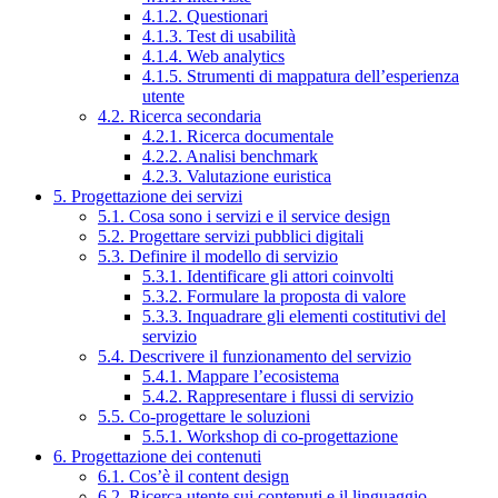
4.1.2. Questionari
4.1.3. Test di usabilità
4.1.4. Web analytics
4.1.5. Strumenti di mappatura dell’esperienza
utente
4.2. Ricerca secondaria
4.2.1. Ricerca documentale
4.2.2. Analisi benchmark
4.2.3. Valutazione euristica
5. Progettazione dei servizi
5.1. Cosa sono i servizi e il service design
5.2. Progettare servizi pubblici digitali
5.3. Definire il modello di servizio
5.3.1. Identificare gli attori coinvolti
5.3.2. Formulare la proposta di valore
5.3.3. Inquadrare gli elementi costitutivi del
servizio
5.4. Descrivere il funzionamento del servizio
5.4.1. Mappare l’ecosistema
5.4.2. Rappresentare i flussi di servizio
5.5. Co-progettare le soluzioni
5.5.1. Workshop di co-progettazione
6. Progettazione dei contenuti
6.1. Cos’è il content design
6.2. Ricerca utente sui contenuti e il linguaggio