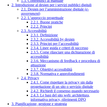
1.3. Contribuisci al manuale
2. Introduzione al design per i servizi pubblici digitali
2.1. Design per l’amministrazione digitale (
e-
government
)
2.2. L’approccio progettuale
2.2.1. Buone pratiche
2.2.2. Principi
2.3. Accessibilità
2.3.1. Definizione
2.3.2. Accessibilità by design
2.3.3. Principi per l’accessibilità
2.3.4. Linee guida e criteri di successo
2.3.5. Come rilasciare una dichiarazione di
accessibilità
2.3.6. Meccanismo di feedback e procedura di
attuazione
2.3.7. Obiettivi accessibilità
2.3.8. Normativa e approfondimenti
2.4. Privacy
2.4.1. Come rispettare la privacy sin dalla
progettazione di un sito o servizio digitale
2.4.2. Richiedi il consenso quando necessario
2.4.3. Le basi del sito web: architettura,
informativa privacy, riferimenti DPO
3. Pianificazione, gestione e strategia