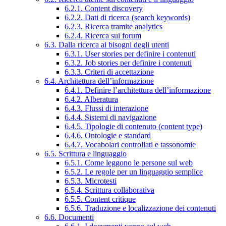
6.2.1. Content discovery
6.2.2. Dati di ricerca (search keywords)
6.2.3. Ricerca tramite analytics
6.2.4. Ricerca sui forum
6.3. Dalla ricerca ai bisogni degli utenti
6.3.1. User stories per definire i contenuti
6.3.2. Job stories per definire i contenuti
6.3.3. Criteri di accettazione
6.4. Architettura dell’informazione
6.4.1. Definire l’architettura dell’informazione
6.4.2. Alberatura
6.4.3. Flussi di interazione
6.4.4. Sistemi di navigazione
6.4.5. Tipologie di contenuto (content type)
6.4.6. Ontologie e standard
6.4.7. Vocabolari controllati e tassonomie
6.5. Scrittura e linguaggio
6.5.1. Come leggono le persone sul web
6.5.2. Le regole per un linguaggio semplice
6.5.3. Microtesti
6.5.4. Scrittura collaborativa
6.5.5. Content critique
6.5.6. Traduzione e localizzazione dei contenuti
6.6. Documenti