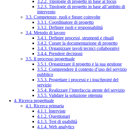
3.2.2. Tipologie di progetto in base al focus
3.2.3. Tipologie di progetto in base all’ambito di
intervento
3.3. Competenze, ruoli e figure coinvolte
3.3.1. Coordinatore di progetto
3.3.2. Definire ruoli e responsabilità
3.4. Metodo di lavoro
3.4.1. Definire processi, strumenti e rituali
3.4.2. Curare la documentazione di progetto
3.4.3. Organizzare tavoli tecnici collaborativi
3.4.4. Prendere decisioni
3.5. Il processo progettuale
3.5.1. Organizzare il progetto e la sua gestione
3.5.2. Comprendere il contesto d’uso del servizio
pubblico
3.5.3. Progettare i processi e i
touchpoint
del
servizio
3.5.4. Realizzare l’interfaccia utente del servizio
3.5.5. Validare la soluzione ottenuta
4. Ricerca progettuale
4.1. Ricerca primaria
4.1.1. Interviste
4.1.2. Questionari
4.1.3. Test di usabilità
4.1.4. Web analytics