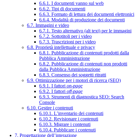
6.6.1. I documenti vanno sul web
6.6.2. Tipi di documenti
6.6.3. Formato di lettura dei documenti elettronici
6.6.4. Modalità di produzione dei documenti
6.7. Immagini e video
6.7.1. Testo alternativo (alt text) per le immagini
6.7.2. Sottotitoli per i video
6.7.3. Trascrizioni per i video
6.8. Proprietà intellettuale e privacy
6.8.1. Pubblicazione di contenuti prodotti dalla
Pubblica Amministrazione
6.8.2. Pubblicazione di contenuti non prodotti
dalla Pubblica Amministrazione
6.8.3. Consenso dei soggetti ritratti
6.9. Ottimizzazione per i motori di ricerca (SEO)
6.9.1. I fattori
on-page
6.9.2. I fattori
off-page
6.9.3. Strumenti di diagnostica SEO: Search
Console
6.10. Gestire i contenuti
6.10.1. L’inventario dei contenuti
6.10.2. Revisionare i contenuti
6.10.3. Migrare i contenuti
6.10.4. Pubblicare i contenuti
7. Progettazione dell’interazione