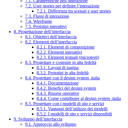
7.1. Caratteristiche dell’interazione
7.2. User stories per definire l’interazione
7.2.1. Differenza tra scenari e user stories
7.3. Flussi di interazione
7.4. Wireframe
7.5. Prototipi interattivi
8. Progettazione dell’interfaccia
8.1. Obiettivi dell’interfaccia
8.2. Elementi dell’interfaccia
8.2.1. Elementi di composizione
8.2.2. Elementi interattivi
8.2.3. Elementi testuali (microtesti)
8.3. Progettare e costruire in alta fedeltà
8.3.1. Layout di pagina
8.3.2. Prototipi in alta fedeltà
8.4. Progettare con il design system .italia
8.4.1. Documentazione
8.4.2. Benefici del design system
8.4.3. Risorse operative
8.4.4. Come contribuire al design system .italia
8.5. Progettare con i modelli di sito e servizi
8.5.1. Vantaggi dell’utilizzo dei modelli
8.5.2. I modelli di sito e servizi disponibili
9. Sviluppo dell’interfaccia
9.1. Approccio allo sviluppo