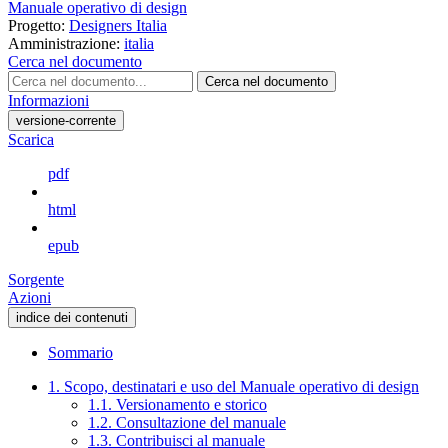
Manuale operativo di design
Progetto:
Designers Italia
Amministrazione:
italia
Cerca nel documento
Cerca nel documento
Informazioni
versione-corrente
Scarica
pdf
html
epub
Sorgente
Azioni
indice dei contenuti
Sommario
1. Scopo, destinatari e uso del Manuale operativo di design
1.1. Versionamento e storico
1.2. Consultazione del manuale
1.3. Contribuisci al manuale