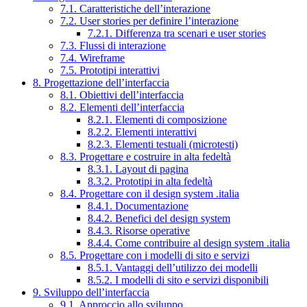
7.1. Caratteristiche dell’interazione
7.2. User stories per definire l’interazione
7.2.1. Differenza tra scenari e user stories
7.3. Flussi di interazione
7.4. Wireframe
7.5. Prototipi interattivi
8. Progettazione dell’interfaccia
8.1. Obiettivi dell’interfaccia
8.2. Elementi dell’interfaccia
8.2.1. Elementi di composizione
8.2.2. Elementi interattivi
8.2.3. Elementi testuali (microtesti)
8.3. Progettare e costruire in alta fedeltà
8.3.1. Layout di pagina
8.3.2. Prototipi in alta fedeltà
8.4. Progettare con il design system .italia
8.4.1. Documentazione
8.4.2. Benefici del design system
8.4.3. Risorse operative
8.4.4. Come contribuire al design system .italia
8.5. Progettare con i modelli di sito e servizi
8.5.1. Vantaggi dell’utilizzo dei modelli
8.5.2. I modelli di sito e servizi disponibili
9. Sviluppo dell’interfaccia
9.1. Approccio allo sviluppo