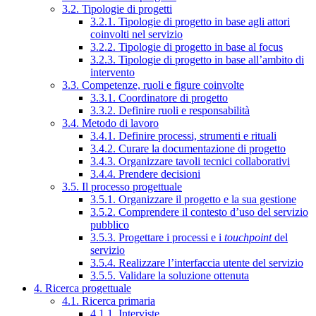
3.2. Tipologie di progetti
3.2.1. Tipologie di progetto in base agli attori
coinvolti nel servizio
3.2.2. Tipologie di progetto in base al focus
3.2.3. Tipologie di progetto in base all’ambito di
intervento
3.3. Competenze, ruoli e figure coinvolte
3.3.1. Coordinatore di progetto
3.3.2. Definire ruoli e responsabilità
3.4. Metodo di lavoro
3.4.1. Definire processi, strumenti e rituali
3.4.2. Curare la documentazione di progetto
3.4.3. Organizzare tavoli tecnici collaborativi
3.4.4. Prendere decisioni
3.5. Il processo progettuale
3.5.1. Organizzare il progetto e la sua gestione
3.5.2. Comprendere il contesto d’uso del servizio
pubblico
3.5.3. Progettare i processi e i
touchpoint
del
servizio
3.5.4. Realizzare l’interfaccia utente del servizio
3.5.5. Validare la soluzione ottenuta
4. Ricerca progettuale
4.1. Ricerca primaria
4.1.1. Interviste