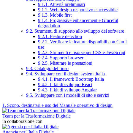
9.1.1. Attività preliminari
9.1.2. Web design responsivo e accessibile
9.1.3. Mobile first
9.1.4. Progressive enhancement e Graceful
degradation
9.2. Strumenti di supporto allo sviluppo del software
9.2.1. Feature detection
9.2.2. Verificare le feature disponibili con Can I
use
9.2.3. Strumenti e risorse per CSS e JavaScript
9.2.4. Supporto browser
9.2.5. Misurare le prestazioni
9.3. Catalogo del riuso
9.4. Sviluppare con il design system .italia
9.4.1. Il framework Bootstrap Italia
9.4.2. Il kit di sviluppo React
9.4.3. Il kit di sviluppo Angular
9.5. Sviluppare con i modelli di sito e servizi
1. Scopo, destinatari e uso del Manuale operativo di design
Team per la Trasformazione Digitale
in collaborazione con
Agenzia per l'Italia Digitale