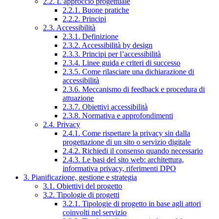
2.2. L’approccio progettuale
2.2.1. Buone pratiche
2.2.2. Principi
2.3. Accessibilità
2.3.1. Definizione
2.3.2. Accessibilità by design
2.3.3. Principi per l’accessibilità
2.3.4. Linee guida e criteri di successo
2.3.5. Come rilasciare una dichiarazione di
accessibilità
2.3.6. Meccanismo di feedback e procedura di
attuazione
2.3.7. Obiettivi accessibilità
2.3.8. Normativa e approfondimenti
2.4. Privacy
2.4.1. Come rispettare la privacy sin dalla
progettazione di un sito o servizio digitale
2.4.2. Richiedi il consenso quando necessario
2.4.3. Le basi del sito web: architettura,
informativa privacy, riferimenti DPO
3. Pianificazione, gestione e strategia
3.1. Obiettivi del progetto
3.2. Tipologie di progetti
3.2.1. Tipologie di progetto in base agli attori
coinvolti nel servizio