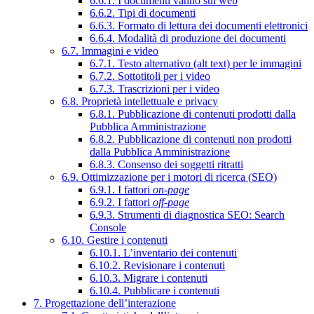
6.6.1. I documenti vanno sul web
6.6.2. Tipi di documenti
6.6.3. Formato di lettura dei documenti elettronici
6.6.4. Modalità di produzione dei documenti
6.7. Immagini e video
6.7.1. Testo alternativo (alt text) per le immagini
6.7.2. Sottotitoli per i video
6.7.3. Trascrizioni per i video
6.8. Proprietà intellettuale e privacy
6.8.1. Pubblicazione di contenuti prodotti dalla
Pubblica Amministrazione
6.8.2. Pubblicazione di contenuti non prodotti
dalla Pubblica Amministrazione
6.8.3. Consenso dei soggetti ritratti
6.9. Ottimizzazione per i motori di ricerca (SEO)
6.9.1. I fattori
on-page
6.9.2. I fattori
off-page
6.9.3. Strumenti di diagnostica SEO: Search
Console
6.10. Gestire i contenuti
6.10.1. L’inventario dei contenuti
6.10.2. Revisionare i contenuti
6.10.3. Migrare i contenuti
6.10.4. Pubblicare i contenuti
7. Progettazione dell’interazione