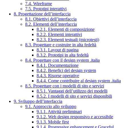
7.4. Wireframe
7.5. Prototipi interattivi
8. Progettazione dell’interfaccia
8.1. Obiettivi dell’interfaccia
8.2. Elementi dell’interfaccia
8.2.1. Elementi di composizione
8.2.2. Elementi interattivi
8.2.3. Elementi testuali (microtesti)
8.3. Progettare e costruire in alta fedeltà
8.3.1. Layout di pagina
8.3.2. Prototipi in alta fedeltà
8.4. Progettare con il design system .italia
8.4.1. Documentazione
8.4.2. Benefici del design system
8.4.3. Risorse operative
8.4.4. Come contribuire al design system .italia
8.5. Progettare con i modelli di sito e servizi
8.5.1. Vantaggi dell’utilizzo dei modelli
8.5.2. I modelli di sito e servizi disponibili
9. Sviluppo dell’interfaccia
9.1. Approccio allo sviluppo
9.1.1. Attività preliminari
9.1.2. Web design responsivo e accessibile
9.1.3. Mobile first
9.1.4. Progressive enhancement e Graceful