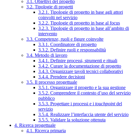
3.1. Obiettivi del progetto
3.2. Tipologie di progetti
3.2.1. Tipologie di progetto in base agli attori
coinvolti nel servizio
3.2.2. Tipologie di progetto in base al focus
3.2.3. Tipologie di progetto in base all’ambito di
intervento
3.3. Competenze, ruoli e figure coinvolte
3.3.1. Coordinatore di progetto
3.3.2. Definire ruoli e responsabilità
3.4. Metodo di lavoro
3.4.1. Definire processi, strumenti e rituali
3.4.2. Curare la documentazione di progetto
3.4.3. Organizzare tavoli tecnici collaborativi
3.4.4. Prendere decisioni
3.5. Il processo progettuale
3.5.1. Organizzare il progetto e la sua gestione
3.5.2. Comprendere il contesto d’uso del servizio
pubblico
3.5.3. Progettare i processi e i
touchpoint
del
servizio
3.5.4. Realizzare l’interfaccia utente del servizio
3.5.5. Validare la soluzione ottenuta
4. Ricerca progettuale
4.1. Ricerca primaria