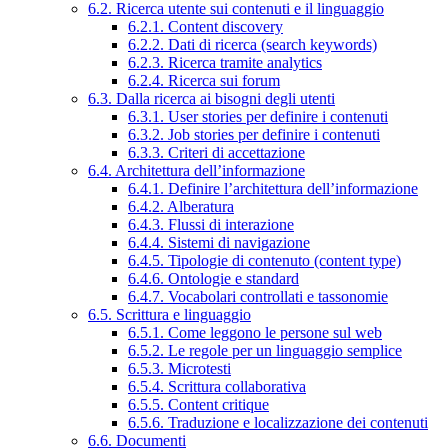
6.2. Ricerca utente sui contenuti e il linguaggio
6.2.1. Content discovery
6.2.2. Dati di ricerca (search keywords)
6.2.3. Ricerca tramite analytics
6.2.4. Ricerca sui forum
6.3. Dalla ricerca ai bisogni degli utenti
6.3.1. User stories per definire i contenuti
6.3.2. Job stories per definire i contenuti
6.3.3. Criteri di accettazione
6.4. Architettura dell’informazione
6.4.1. Definire l’architettura dell’informazione
6.4.2. Alberatura
6.4.3. Flussi di interazione
6.4.4. Sistemi di navigazione
6.4.5. Tipologie di contenuto (content type)
6.4.6. Ontologie e standard
6.4.7. Vocabolari controllati e tassonomie
6.5. Scrittura e linguaggio
6.5.1. Come leggono le persone sul web
6.5.2. Le regole per un linguaggio semplice
6.5.3. Microtesti
6.5.4. Scrittura collaborativa
6.5.5. Content critique
6.5.6. Traduzione e localizzazione dei contenuti
6.6. Documenti