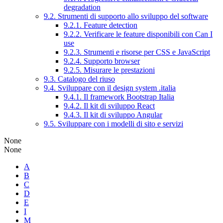
degradation
9.2. Strumenti di supporto allo sviluppo del software
9.2.1. Feature detection
9.2.2. Verificare le feature disponibili con Can I
use
9.2.3. Strumenti e risorse per CSS e JavaScript
9.2.4. Supporto browser
9.2.5. Misurare le prestazioni
9.3. Catalogo del riuso
9.4. Sviluppare con il design system .italia
9.4.1. Il framework Bootstrap Italia
9.4.2. Il kit di sviluppo React
9.4.3. Il kit di sviluppo Angular
9.5. Sviluppare con i modelli di sito e servizi
None
None
A
B
C
D
E
I
M