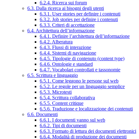
6.2.4. Ricerca sui forum
6.3. Dalla ricerca ai bisogni degli utenti
6.3.1. User stories per definire i contenuti
6.3.2. Job stories per definire i contenuti
6.3.3. Criteri di accettazione
6.4. Architettura dell’informazione
6.4.1. Definire l’architettura dell’informazione
6.4.2. Alberatura
6.4.3. Flussi di interazione
6.4.4. Sistemi di navigazione
6.4.5. Tipologie di contenuto (content type)
6.4.6. Ontologie e standard
6.4.7. Vocabolari controllati e tassonomie
6.5. Scrittura e linguaggio
6.5.1. Come leggono le persone sul web
6.5.2. Le regole per un linguaggio semplice
6.5.3. Microtesti
6.5.4. Scrittura collaborativa
6.5.5. Content critique
6.5.6. Traduzione e localizzazione dei contenuti
6.6. Documenti
6.6.1. I documenti vanno sul web
6.6.2. Tipi di documenti
6.6.3. Formato di lettura dei documenti elettronici
6.6.4. Modalità di produzione dei documenti