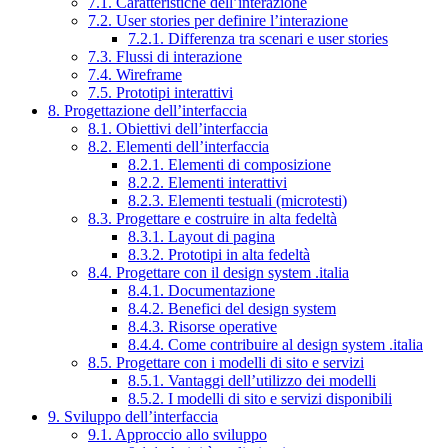
7.1. Caratteristiche dell’interazione
7.2. User stories per definire l’interazione
7.2.1. Differenza tra scenari e user stories
7.3. Flussi di interazione
7.4. Wireframe
7.5. Prototipi interattivi
8. Progettazione dell’interfaccia
8.1. Obiettivi dell’interfaccia
8.2. Elementi dell’interfaccia
8.2.1. Elementi di composizione
8.2.2. Elementi interattivi
8.2.3. Elementi testuali (microtesti)
8.3. Progettare e costruire in alta fedeltà
8.3.1. Layout di pagina
8.3.2. Prototipi in alta fedeltà
8.4. Progettare con il design system .italia
8.4.1. Documentazione
8.4.2. Benefici del design system
8.4.3. Risorse operative
8.4.4. Come contribuire al design system .italia
8.5. Progettare con i modelli di sito e servizi
8.5.1. Vantaggi dell’utilizzo dei modelli
8.5.2. I modelli di sito e servizi disponibili
9. Sviluppo dell’interfaccia
9.1. Approccio allo sviluppo