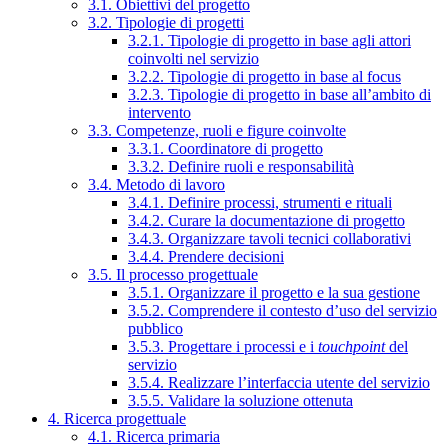
3.1. Obiettivi del progetto
3.2. Tipologie di progetti
3.2.1. Tipologie di progetto in base agli attori
coinvolti nel servizio
3.2.2. Tipologie di progetto in base al focus
3.2.3. Tipologie di progetto in base all’ambito di
intervento
3.3. Competenze, ruoli e figure coinvolte
3.3.1. Coordinatore di progetto
3.3.2. Definire ruoli e responsabilità
3.4. Metodo di lavoro
3.4.1. Definire processi, strumenti e rituali
3.4.2. Curare la documentazione di progetto
3.4.3. Organizzare tavoli tecnici collaborativi
3.4.4. Prendere decisioni
3.5. Il processo progettuale
3.5.1. Organizzare il progetto e la sua gestione
3.5.2. Comprendere il contesto d’uso del servizio
pubblico
3.5.3. Progettare i processi e i
touchpoint
del
servizio
3.5.4. Realizzare l’interfaccia utente del servizio
3.5.5. Validare la soluzione ottenuta
4. Ricerca progettuale
4.1. Ricerca primaria