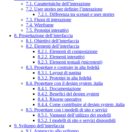
7.1. Caratteristiche dell’interazione
7.2. User stories per definire l’interazione
7.2.1. Differenza tra scenari e user stories
7.3. Flussi di interazione
7.4. Wireframe
7.5. Prototipi interattivi
8. Progettazione dell’interfaccia
8.1. Obiettivi dell’interfaccia
8.2. Elementi dell’interfaccia
8.2.1. Elementi di composizione
8.2.2. Elementi interattivi
8.2.3. Elementi testuali (microtesti)
8.3. Progettare e costruire in alta fedeltà
8.3.1. Layout di pagina
8.3.2. Prototipi in alta fedeltà
8.4. Progettare con il design system .italia
8.4.1. Documentazione
8.4.2. Benefici del design system
8.4.3. Risorse operative
8.4.4. Come contribuire al design system .italia
8.5. Progettare con i modelli di sito e servizi
8.5.1. Vantaggi dell’utilizzo dei modelli
8.5.2. I modelli di sito e servizi disponibili
9. Sviluppo dell’interfaccia
9.1. Approccio allo sviluppo