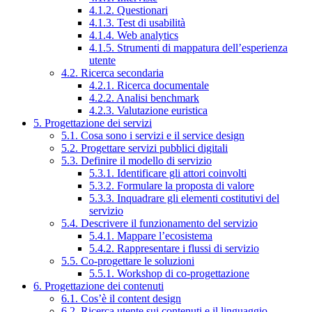
4.1.2. Questionari
4.1.3. Test di usabilità
4.1.4. Web analytics
4.1.5. Strumenti di mappatura dell’esperienza
utente
4.2. Ricerca secondaria
4.2.1. Ricerca documentale
4.2.2. Analisi benchmark
4.2.3. Valutazione euristica
5. Progettazione dei servizi
5.1. Cosa sono i servizi e il service design
5.2. Progettare servizi pubblici digitali
5.3. Definire il modello di servizio
5.3.1. Identificare gli attori coinvolti
5.3.2. Formulare la proposta di valore
5.3.3. Inquadrare gli elementi costitutivi del
servizio
5.4. Descrivere il funzionamento del servizio
5.4.1. Mappare l’ecosistema
5.4.2. Rappresentare i flussi di servizio
5.5. Co-progettare le soluzioni
5.5.1. Workshop di co-progettazione
6. Progettazione dei contenuti
6.1. Cos’è il content design
6.2. Ricerca utente sui contenuti e il linguaggio