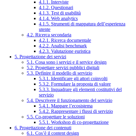
4.1.1. Interviste
4.1.2. Questionari
4.1.3. Test di usabilità
4.1.4. Web analytics
4.1.5. Strumenti di mappatura dell’esperienza
utente
4.2. Ricerca secondaria
4.2.1. Ricerca documentale
4.2.2. Analisi benchmark
4.2.3. Valutazione euristica
5. Progettazione dei servizi
5.1. Cosa sono i servizi e il service design
5.2. Progettare servizi pubblici digitali
5.3. Definire il modello di servizio
5.3.1. Identificare gli attori coinvolti
5.3.2. Formulare la proposta di valore
5.3.3. Inquadrare gli elementi costitutivi del
servizio
5.4. Descrivere il funzionamento del servizio
5.4.1. Mappare l’ecosistema
5.4.2. Rappresentare i flussi di servizio
5.5. Co-progettare le soluzioni
5.5.1. Workshop di co-progettazione
6. Progettazione dei contenuti
6.1. Cos’è il content design