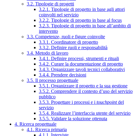
3.2. Tipologie di progetti
3.2.1. Tipologie di progetto in base agli attori
coinvolti nel servizio
3.2.2. Tipologie di progetto in base al focus
3.2.3. Tipologie di progetto in base all’ambito di
intervento
3.3. Competenze, ruoli e figure coinvolte
3.3.1. Coordinatore di progetto
3.3.2. Definire ruoli e responsabilità
3.4. Metodo di lavoro
3.4.1. Definire processi, strumenti e rituali
3.4.2. Curare la documentazione di progetto
3.4.3. Organizzare tavoli tecnici collaborativi
3.4.4. Prendere decisioni
3.5. Il processo progettuale
3.5.1. Organizzare il progetto e la sua gestione
3.5.2. Comprendere il contesto d’uso del servizio
pubblico
3.5.3. Progettare i processi e i
touchpoint
del
servizio
3.5.4. Realizzare l’interfaccia utente del servizio
3.5.5. Validare la soluzione ottenuta
4. Ricerca progettuale
4.1. Ricerca primaria
4.1.1. Interviste