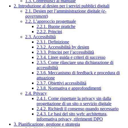
1.3. Contribuisci al manuale
2. Introduzione al design per i servizi pubblici digitali
2.1. Design per l’amministrazione digitale (
e-
government
)
2.2. L’approccio progettuale
2.2.1. Buone pratiche
2.2.2. Principi
2.3. Accessibilità
2.3.1. Definizione
2.3.2. Accessibilità by design
2.3.3. Principi per l’accessibilità
2.3.4. Linee guida e criteri di successo
2.3.5. Come rilasciare una dichiarazione di
accessibilità
2.3.6. Meccanismo di feedback e procedura di
attuazione
2.3.7. Obiettivi accessibilità
2.3.8. Normativa e approfondimenti
2.4. Privacy
2.4.1. Come rispettare la privacy sin dalla
progettazione di un sito o servizio digitale
2.4.2. Richiedi il consenso quando necessario
2.4.3. Le basi del sito web: architettura,
informativa privacy, riferimenti DPO
3. Pianificazione, gestione e strategia