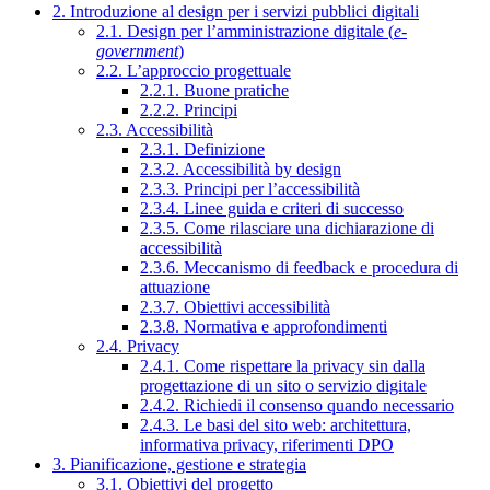
2. Introduzione al design per i servizi pubblici digitali
2.1. Design per l’amministrazione digitale (
e-
government
)
2.2. L’approccio progettuale
2.2.1. Buone pratiche
2.2.2. Principi
2.3. Accessibilità
2.3.1. Definizione
2.3.2. Accessibilità by design
2.3.3. Principi per l’accessibilità
2.3.4. Linee guida e criteri di successo
2.3.5. Come rilasciare una dichiarazione di
accessibilità
2.3.6. Meccanismo di feedback e procedura di
attuazione
2.3.7. Obiettivi accessibilità
2.3.8. Normativa e approfondimenti
2.4. Privacy
2.4.1. Come rispettare la privacy sin dalla
progettazione di un sito o servizio digitale
2.4.2. Richiedi il consenso quando necessario
2.4.3. Le basi del sito web: architettura,
informativa privacy, riferimenti DPO
3. Pianificazione, gestione e strategia
3.1. Obiettivi del progetto