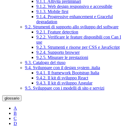
9.1.1. Attività preliminari
9.1.2. Web design responsivo e accessibile
9.1.3. Mobile first
9.1.4. Progressive enhancement e Graceful
degradation
9.2. Strumenti di supporto allo sviluppo del software
9.2.1. Feature detection
9.2.2. Verificare le feature disponibili con Can I
use
9.2.3. Strumenti e risorse per CSS e JavaScript
9.2.4. Supporto browser
9.2.5. Misurare le prestazioni
9.3. Catalogo del riuso
9.4. Sviluppare con il design system .italia
9.4.1. Il framework Bootstrap Italia
9.4.2. Il kit di sviluppo React
9.4.3. Il kit di sviluppo Angular
9.5. Sviluppare con i modelli di sito e servizi
glossario
A
B
C
D