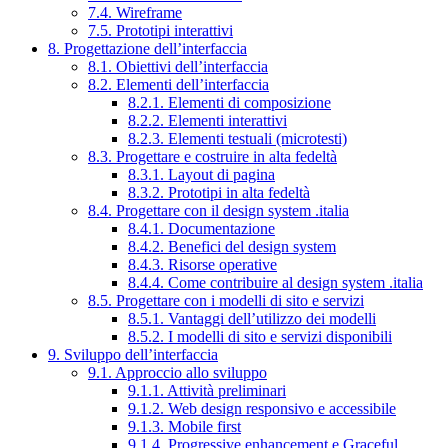
7.4. Wireframe
7.5. Prototipi interattivi
8. Progettazione dell’interfaccia
8.1. Obiettivi dell’interfaccia
8.2. Elementi dell’interfaccia
8.2.1. Elementi di composizione
8.2.2. Elementi interattivi
8.2.3. Elementi testuali (microtesti)
8.3. Progettare e costruire in alta fedeltà
8.3.1. Layout di pagina
8.3.2. Prototipi in alta fedeltà
8.4. Progettare con il design system .italia
8.4.1. Documentazione
8.4.2. Benefici del design system
8.4.3. Risorse operative
8.4.4. Come contribuire al design system .italia
8.5. Progettare con i modelli di sito e servizi
8.5.1. Vantaggi dell’utilizzo dei modelli
8.5.2. I modelli di sito e servizi disponibili
9. Sviluppo dell’interfaccia
9.1. Approccio allo sviluppo
9.1.1. Attività preliminari
9.1.2. Web design responsivo e accessibile
9.1.3. Mobile first
9.1.4. Progressive enhancement e Graceful