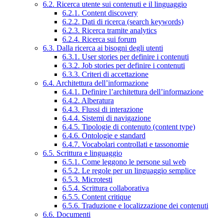
6.2. Ricerca utente sui contenuti e il linguaggio
6.2.1. Content discovery
6.2.2. Dati di ricerca (search keywords)
6.2.3. Ricerca tramite analytics
6.2.4. Ricerca sui forum
6.3. Dalla ricerca ai bisogni degli utenti
6.3.1. User stories per definire i contenuti
6.3.2. Job stories per definire i contenuti
6.3.3. Criteri di accettazione
6.4. Architettura dell’informazione
6.4.1. Definire l’architettura dell’informazione
6.4.2. Alberatura
6.4.3. Flussi di interazione
6.4.4. Sistemi di navigazione
6.4.5. Tipologie di contenuto (content type)
6.4.6. Ontologie e standard
6.4.7. Vocabolari controllati e tassonomie
6.5. Scrittura e linguaggio
6.5.1. Come leggono le persone sul web
6.5.2. Le regole per un linguaggio semplice
6.5.3. Microtesti
6.5.4. Scrittura collaborativa
6.5.5. Content critique
6.5.6. Traduzione e localizzazione dei contenuti
6.6. Documenti