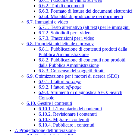
6.6.1. I documenti vanno sul web
6.6.2. Tipi di documenti
6.6.3. Formato di lettura dei documenti elettronici
6.6.4. Modalità di produzione dei documenti
6.7. Immagini e video
6.7.1. Testo alternativo (alt text) per le immagini
6.7.2. Sottotitoli per i video
6.7.3. Trascrizioni per i video
6.8. Proprietà intellettuale e privacy
6.8.1. Pubblicazione di contenuti prodotti dalla
Pubblica Amministrazione
6.8.2. Pubblicazione di contenuti non prodotti
dalla Pubblica Amministrazione
6.8.3. Consenso dei soggetti ritratti
6.9. Ottimizzazione per i motori di ricerca (SEO)
6.9.1. I fattori
on-page
6.9.2. I fattori
off-page
6.9.3. Strumenti di diagnostica SEO: Search
Console
6.10. Gestire i contenuti
6.10.1. L’inventario dei contenuti
6.10.2. Revisionare i contenuti
6.10.3. Migrare i contenuti
6.10.4. Pubblicare i contenuti
7. Progettazione dell’interazione