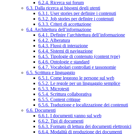
6.2.4. Ricerca sui forum
6.3. Dalla ricerca ai bisogni degli utenti
6.3.1. User stories per definire i contenuti
6.3.2. Job stories per definire i contenuti
6.3.3. Criteri di accettazione
6.4. Architettura dell’informazione
6.4.1. Definire l’architettura dell’informazione
6.4.2. Alberatura
6.4.3. Flussi di interazione
6.4.4. Sistemi di navigazione
6.4.5. Tipologie di contenuto (content type)
6.4.6. Ontologie e standard
6.4.7. Vocabolari controllati e tassonomie
6.5. Scrittura e linguaggio
6.5.1. Come leggono le persone sul web
6.5.2. Le regole per un linguaggio semplice
6.5.3. Microtesti
6.5.4. Scrittura collaborativa
6.5.5. Content critique
6.5.6. Traduzione e localizzazione dei contenuti
6.6. Documenti
6.6.1. I documenti vanno sul web
6.6.2. Tipi di documenti
6.6.3. Formato di lettura dei documenti elettronici
6.6.4. Modalità di produzione dei documenti