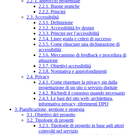
2.2. L’approccio progettuale
2.2.1. Buone pratiche
2.2.2. Principi
2.3. Accessibilità
2.3.1. Definizione
2.3.2. Accessibilità by design
2.3.3. Principi per l’accessibilità
2.3.4. Linee guida e criteri di successo
2.3.5. Come rilasciare una dichiarazione di
accessibilità
2.3.6. Meccanismo di feedback e procedura di
attuazione
2.3.7. Obiettivi accessibilità
2.3.8. Normativa e approfondimenti
2.4. Privacy
2.4.1. Come rispettare la privacy sin dalla
progettazione di un sito o servizio digitale
2.4.2. Richiedi il consenso quando necessario
2.4.3. Le basi del sito web: architettura,
informativa privacy, riferimenti DPO
3. Pianificazione, gestione e strategia
3.1. Obiettivi del progetto
3.2. Tipologie di progetti
3.2.1. Tipologie di progetto in base agli attori
coinvolti nel servizio