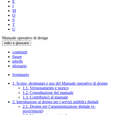
E
I
M
O
S
T
U
Manuale operativo di design
indici e glossario
contenuti
figure
tabelle
glossario
Sommario
1. Scopo, destinatari e uso del Manuale operativo di design
1.1. Versionamento e storico
1.2. Consultazione del manuale
1.3. Contribuisci al manuale
2. Introduzione al design per i servizi pubblici digitali
2.1. Design per l’amministrazione digitale (
e-
government
)