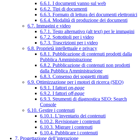
6.6.1. I documenti vanno sul web
6.6.2. Tipi di documenti
6.6.3. Formato di lettura dei documenti elettronici
6.6.4. Modalità di produzione dei documenti
6.7. Immagini e video
6.7.1. Testo alternativo (alt text) per le immagini
6.7.2. Sottotitoli per i video
6.7.3. Trascrizioni per i video
6.8. Proprietà intellettuale e privacy
6.8.1. Pubblicazione di contenuti prodotti dalla
Pubblica Amministrazione
6.8.2. Pubblicazione di contenuti non prodotti
dalla Pubblica Amministrazione
6.8.3. Consenso dei soggetti ritratti
6.9. Ottimizzazione per i motori di ricerca (SEO)
6.9.1. I fattori
on-page
6.9.2. I fattori
off-page
6.9.3. Strumenti di diagnostica SEO: Search
Console
6.10. Gestire i contenuti
6.10.1. L’inventario dei contenuti
6.10.2. Revisionare i contenuti
6.10.3. Migrare i contenuti
6.10.4. Pubblicare i contenuti
7. Progettazione dell’interazione