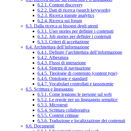
6.2.1. Content discovery
6.2.2. Dati di ricerca (search keywords)
6.2.3. Ricerca tramite analytics
6.2.4. Ricerca sui forum
6.3. Dalla ricerca ai bisogni degli utenti
6.3.1. User stories per definire i contenuti
6.3.2. Job stories per definire i contenuti
6.3.3. Criteri di accettazione
6.4. Architettura dell’informazione
6.4.1. Definire l’architettura dell’informazione
6.4.2. Alberatura
6.4.3. Flussi di interazione
6.4.4. Sistemi di navigazione
6.4.5. Tipologie di contenuto (content type)
6.4.6. Ontologie e standard
6.4.7. Vocabolari controllati e tassonomie
6.5. Scrittura e linguaggio
6.5.1. Come leggono le persone sul web
6.5.2. Le regole per un linguaggio semplice
6.5.3. Microtesti
6.5.4. Scrittura collaborativa
6.5.5. Content critique
6.5.6. Traduzione e localizzazione dei contenuti
6.6. Documenti