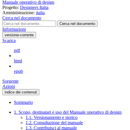
Manuale operativo di design
Progetto:
Designers Italia
Amministrazione:
italia
Cerca nel documento
Cerca nel documento
Informazioni
versione-corrente
Scarica
pdf
html
epub
Sorgente
Azioni
indice dei contenuti
Sommario
1. Scopo, destinatari e uso del Manuale operativo di design
1.1. Versionamento e storico
1.2. Consultazione del manuale
1.3. Contribuisci al manuale