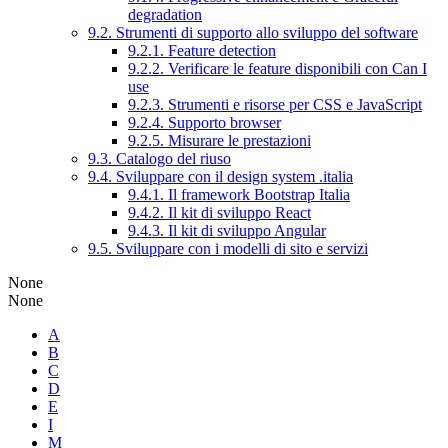
degradation
9.2. Strumenti di supporto allo sviluppo del software
9.2.1. Feature detection
9.2.2. Verificare le feature disponibili con Can I
use
9.2.3. Strumenti e risorse per CSS e JavaScript
9.2.4. Supporto browser
9.2.5. Misurare le prestazioni
9.3. Catalogo del riuso
9.4. Sviluppare con il design system .italia
9.4.1. Il framework Bootstrap Italia
9.4.2. Il kit di sviluppo React
9.4.3. Il kit di sviluppo Angular
9.5. Sviluppare con i modelli di sito e servizi
None
None
A
B
C
D
E
I
M