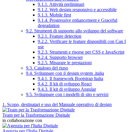
9.1.1. Attività preliminari
9.1.2. Web design responsivo e accessibile
9.1.3. Mobile first
9.1.4. Progressive enhancement e Graceful
degradation
9.2. Strumenti di supporto allo sviluppo del software
9.2.1. Feature detection
9.2.2. Verificare le feature disponibili con Can I
use
9.2.3. Strumenti e risorse per CSS e JavaScript
9.2.4. Supporto browser
9.2.5. Misurare le prestazioni
9.3. Catalogo del riuso
9.4. Sviluppare con il design system .italia
9.4.1. Il framework Bootstrap Italia
9.4.2. Il kit di sviluppo React
9.4.3. Il kit di sviluppo Angular
9.5. Sviluppare con i modelli di sito e servizi
1. Scopo, destinatari e uso del Manuale operativo di design
Team per la Trasformazione Digitale
in collaborazione con
Agenzia per l'Italia Digitale