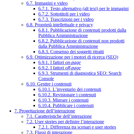
6.7. Immagini e video
6.7.1. Testo alternativo (alt text) per le immagini
6.7.2. Sottotitoli per i video
6.7.3. Trascrizioni per i video
6.8. Proprietà intellettuale e privacy
6.8.1. Pubblicazione di contenuti prodotti dalla
Pubblica Amministrazione
6.8.2. Pubblicazione di contenuti non prodotti
dalla Pubblica Amministrazione
6.8.3. Consenso dei soggetti ritratti
6.9. Ottimizzazione per i motori di ricerca (SEO)
6.9.1. I fattori
on-page
6.9.2. I fattori
off-page
6.9.3. Strumenti di diagnostica SEO: Search
Console
6.10. Gestire i contenuti
6.10.1. L’inventario dei contenuti
6.10.2. Revisionare i contenuti
6.10.3. Migrare i contenuti
6.10.4. Pubblicare i contenuti
7. Progettazione dell’interazione
7.1. Caratteristiche dell’interazione
7.2. User stories per definire l’interazione
7.2.1. Differenza tra scenari e user stories
7.3. Flussi di interazione