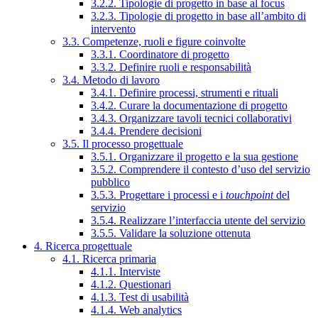
3.2.2. Tipologie di progetto in base al focus
3.2.3. Tipologie di progetto in base all’ambito di
intervento
3.3. Competenze, ruoli e figure coinvolte
3.3.1. Coordinatore di progetto
3.3.2. Definire ruoli e responsabilità
3.4. Metodo di lavoro
3.4.1. Definire processi, strumenti e rituali
3.4.2. Curare la documentazione di progetto
3.4.3. Organizzare tavoli tecnici collaborativi
3.4.4. Prendere decisioni
3.5. Il processo progettuale
3.5.1. Organizzare il progetto e la sua gestione
3.5.2. Comprendere il contesto d’uso del servizio
pubblico
3.5.3. Progettare i processi e i
touchpoint
del
servizio
3.5.4. Realizzare l’interfaccia utente del servizio
3.5.5. Validare la soluzione ottenuta
4. Ricerca progettuale
4.1. Ricerca primaria
4.1.1. Interviste
4.1.2. Questionari
4.1.3. Test di usabilità
4.1.4. Web analytics