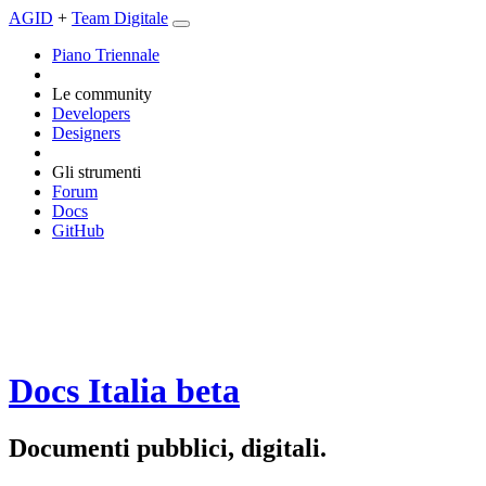
AGID
+
Team Digitale
Piano Triennale
Le community
Developers
Designers
Gli strumenti
Forum
Docs
GitHub
Docs Italia
beta
Documenti pubblici, digitali.