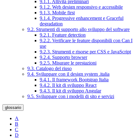
9.1.1. Attività preliminari
9.1.2. Web design responsivo e accessibile
9.1.3. Mobile first
9.1.4. Progressive enhancement e Graceful
degradation
9.2. Strumenti di supporto allo sviluppo del software
9.2.1. Feature detection
9.2.2. Verificare le feature disponibili con Can I
use
9.2.3. Strumenti e risorse per CSS e JavaScript
9.2.4. Supporto browser
9.2.5. Misurare le prestazioni
9.3. Catalogo del riuso
9.4. Sviluppare con il design system .italia
9.4.1. Il framework Bootstrap Italia
9.4.2. Il kit di sviluppo React
9.4.3. Il kit di sviluppo Angular
9.5. Sviluppare con i modelli di sito e servizi
glossario
A
B
C
D