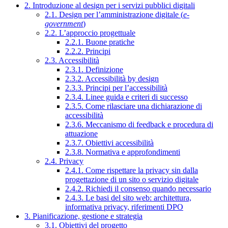
2. Introduzione al design per i servizi pubblici digitali
2.1. Design per l’amministrazione digitale (
e-
government
)
2.2. L’approccio progettuale
2.2.1. Buone pratiche
2.2.2. Principi
2.3. Accessibilità
2.3.1. Definizione
2.3.2. Accessibilità by design
2.3.3. Principi per l’accessibilità
2.3.4. Linee guida e criteri di successo
2.3.5. Come rilasciare una dichiarazione di
accessibilità
2.3.6. Meccanismo di feedback e procedura di
attuazione
2.3.7. Obiettivi accessibilità
2.3.8. Normativa e approfondimenti
2.4. Privacy
2.4.1. Come rispettare la privacy sin dalla
progettazione di un sito o servizio digitale
2.4.2. Richiedi il consenso quando necessario
2.4.3. Le basi del sito web: architettura,
informativa privacy, riferimenti DPO
3. Pianificazione, gestione e strategia
3.1. Obiettivi del progetto