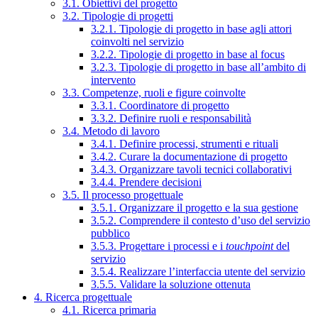
3.1. Obiettivi del progetto
3.2. Tipologie di progetti
3.2.1. Tipologie di progetto in base agli attori
coinvolti nel servizio
3.2.2. Tipologie di progetto in base al focus
3.2.3. Tipologie di progetto in base all’ambito di
intervento
3.3. Competenze, ruoli e figure coinvolte
3.3.1. Coordinatore di progetto
3.3.2. Definire ruoli e responsabilità
3.4. Metodo di lavoro
3.4.1. Definire processi, strumenti e rituali
3.4.2. Curare la documentazione di progetto
3.4.3. Organizzare tavoli tecnici collaborativi
3.4.4. Prendere decisioni
3.5. Il processo progettuale
3.5.1. Organizzare il progetto e la sua gestione
3.5.2. Comprendere il contesto d’uso del servizio
pubblico
3.5.3. Progettare i processi e i
touchpoint
del
servizio
3.5.4. Realizzare l’interfaccia utente del servizio
3.5.5. Validare la soluzione ottenuta
4. Ricerca progettuale
4.1. Ricerca primaria