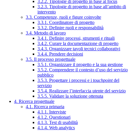
3.2.2. Tipologie di progetto in base al focus
3.2.3. Tipologie di progetto in base all’ambito di
intervento
3.3. Competenze, ruoli e figure coinvolte
3.3.1. Coordinatore di progetto
3.3.2. Definire ruoli e responsabilità
3.4. Metodo di lavoro
3.4.1. Definire processi, strumenti e rituali
3.4.2. Curare la documentazione di progetto
3.4.3. Organizzare tavoli tecnici collaborativi
3.4.4. Prendere decisioni
3.5. Il processo progettuale
3.5.1. Organizzare il progetto e la sua gestione
3.5.2. Comprendere il contesto d’uso del servizio
pubblico
3.5.3. Progettare i processi e i
touchpoint
del
servizio
3.5.4. Realizzare l’interfaccia utente del servizio
3.5.5. Validare la soluzione ottenuta
4. Ricerca progettuale
4.1. Ricerca primaria
4.1.1. Interviste
4.1.2. Questionari
4.1.3. Test di usabilità
4.1.4. Web analytics