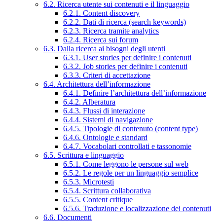
6.2. Ricerca utente sui contenuti e il linguaggio
6.2.1. Content discovery
6.2.2. Dati di ricerca (search keywords)
6.2.3. Ricerca tramite analytics
6.2.4. Ricerca sui forum
6.3. Dalla ricerca ai bisogni degli utenti
6.3.1. User stories per definire i contenuti
6.3.2. Job stories per definire i contenuti
6.3.3. Criteri di accettazione
6.4. Architettura dell’informazione
6.4.1. Definire l’architettura dell’informazione
6.4.2. Alberatura
6.4.3. Flussi di interazione
6.4.4. Sistemi di navigazione
6.4.5. Tipologie di contenuto (content type)
6.4.6. Ontologie e standard
6.4.7. Vocabolari controllati e tassonomie
6.5. Scrittura e linguaggio
6.5.1. Come leggono le persone sul web
6.5.2. Le regole per un linguaggio semplice
6.5.3. Microtesti
6.5.4. Scrittura collaborativa
6.5.5. Content critique
6.5.6. Traduzione e localizzazione dei contenuti
6.6. Documenti