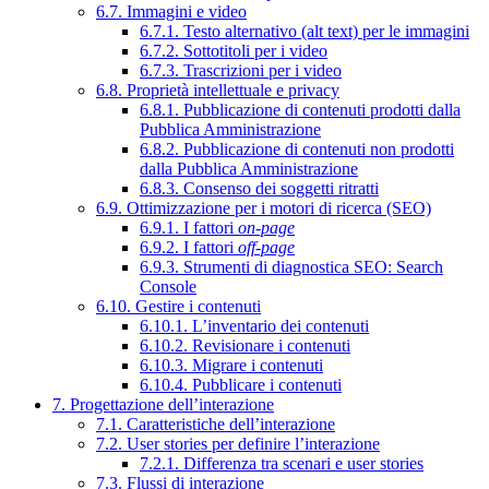
6.7. Immagini e video
6.7.1. Testo alternativo (alt text) per le immagini
6.7.2. Sottotitoli per i video
6.7.3. Trascrizioni per i video
6.8. Proprietà intellettuale e privacy
6.8.1. Pubblicazione di contenuti prodotti dalla
Pubblica Amministrazione
6.8.2. Pubblicazione di contenuti non prodotti
dalla Pubblica Amministrazione
6.8.3. Consenso dei soggetti ritratti
6.9. Ottimizzazione per i motori di ricerca (SEO)
6.9.1. I fattori
on-page
6.9.2. I fattori
off-page
6.9.3. Strumenti di diagnostica SEO: Search
Console
6.10. Gestire i contenuti
6.10.1. L’inventario dei contenuti
6.10.2. Revisionare i contenuti
6.10.3. Migrare i contenuti
6.10.4. Pubblicare i contenuti
7. Progettazione dell’interazione
7.1. Caratteristiche dell’interazione
7.2. User stories per definire l’interazione
7.2.1. Differenza tra scenari e user stories
7.3. Flussi di interazione