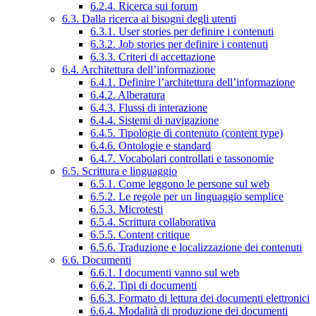
6.2.4. Ricerca sui forum
6.3. Dalla ricerca ai bisogni degli utenti
6.3.1. User stories per definire i contenuti
6.3.2. Job stories per definire i contenuti
6.3.3. Criteri di accettazione
6.4. Architettura dell’informazione
6.4.1. Definire l’architettura dell’informazione
6.4.2. Alberatura
6.4.3. Flussi di interazione
6.4.4. Sistemi di navigazione
6.4.5. Tipologie di contenuto (content type)
6.4.6. Ontologie e standard
6.4.7. Vocabolari controllati e tassonomie
6.5. Scrittura e linguaggio
6.5.1. Come leggono le persone sul web
6.5.2. Le regole per un linguaggio semplice
6.5.3. Microtesti
6.5.4. Scrittura collaborativa
6.5.5. Content critique
6.5.6. Traduzione e localizzazione dei contenuti
6.6. Documenti
6.6.1. I documenti vanno sul web
6.6.2. Tipi di documenti
6.6.3. Formato di lettura dei documenti elettronici
6.6.4. Modalità di produzione dei documenti