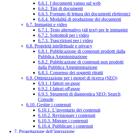
6.6.1. I documenti vanno sul web
6.6.2. Tipi di documenti
6.6.3. Formato di lettura dei documenti elettronici
6.6.4. Modalità di produzione dei documenti
6.7. Immagini e video
6.7.1. Testo alternativo (alt text) per le immagini
6.7.2. Sottotitoli per i video
6.7.3. Trascrizioni per i video
6.8. Proprietà intellettuale e privacy
6.8.1. Pubblicazione di contenuti prodotti dalla
Pubblica Amministrazione
6.8.2. Pubblicazione di contenuti non prodotti
dalla Pubblica Amministrazione
6.8.3. Consenso dei soggetti ritratti
6.9. Ottimizzazione per i motori di ricerca (SEO)
6.9.1. I fattori
on-page
6.9.2. I fattori
off-page
6.9.3. Strumenti di diagnostica SEO: Search
Console
6.10. Gestire i contenuti
6.10.1. L’inventario dei contenuti
6.10.2. Revisionare i contenuti
6.10.3. Migrare i contenuti
6.10.4. Pubblicare i contenuti
7. Progettazione dell’interazione