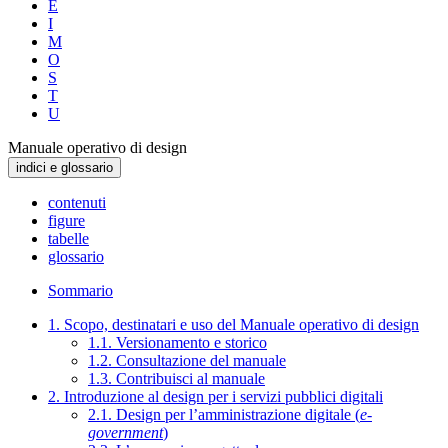
E
I
M
O
S
T
U
Manuale operativo di design
indici e glossario
contenuti
figure
tabelle
glossario
Sommario
1. Scopo, destinatari e uso del Manuale operativo di design
1.1. Versionamento e storico
1.2. Consultazione del manuale
1.3. Contribuisci al manuale
2. Introduzione al design per i servizi pubblici digitali
2.1. Design per l’amministrazione digitale (
e-
government
)