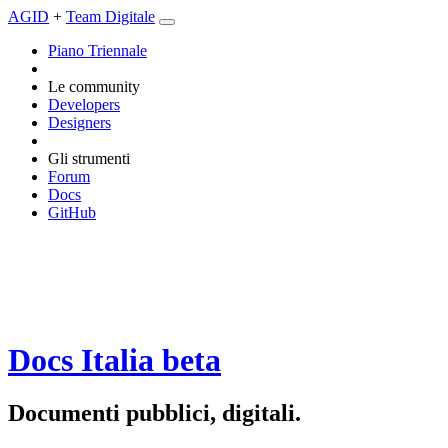
AGID
+
Team Digitale
Piano Triennale
Le community
Developers
Designers
Gli strumenti
Forum
Docs
GitHub
Docs Italia
beta
Documenti pubblici, digitali.