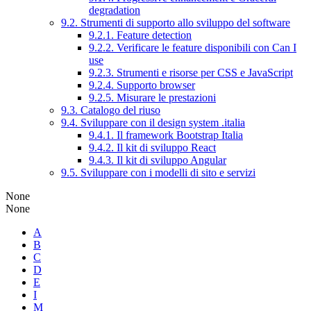
degradation
9.2. Strumenti di supporto allo sviluppo del software
9.2.1. Feature detection
9.2.2. Verificare le feature disponibili con Can I
use
9.2.3. Strumenti e risorse per CSS e JavaScript
9.2.4. Supporto browser
9.2.5. Misurare le prestazioni
9.3. Catalogo del riuso
9.4. Sviluppare con il design system .italia
9.4.1. Il framework Bootstrap Italia
9.4.2. Il kit di sviluppo React
9.4.3. Il kit di sviluppo Angular
9.5. Sviluppare con i modelli di sito e servizi
None
None
A
B
C
D
E
I
M