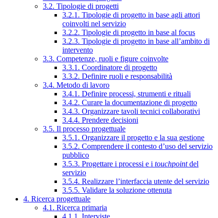
3.2. Tipologie di progetti
3.2.1. Tipologie di progetto in base agli attori
coinvolti nel servizio
3.2.2. Tipologie di progetto in base al focus
3.2.3. Tipologie di progetto in base all’ambito di
intervento
3.3. Competenze, ruoli e figure coinvolte
3.3.1. Coordinatore di progetto
3.3.2. Definire ruoli e responsabilità
3.4. Metodo di lavoro
3.4.1. Definire processi, strumenti e rituali
3.4.2. Curare la documentazione di progetto
3.4.3. Organizzare tavoli tecnici collaborativi
3.4.4. Prendere decisioni
3.5. Il processo progettuale
3.5.1. Organizzare il progetto e la sua gestione
3.5.2. Comprendere il contesto d’uso del servizio
pubblico
3.5.3. Progettare i processi e i
touchpoint
del
servizio
3.5.4. Realizzare l’interfaccia utente del servizio
3.5.5. Validare la soluzione ottenuta
4. Ricerca progettuale
4.1. Ricerca primaria
4.1.1. Interviste