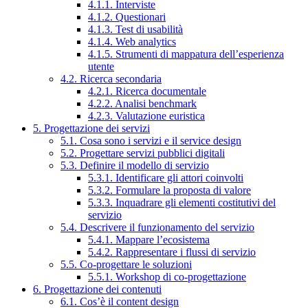
4.1.1. Interviste
4.1.2. Questionari
4.1.3. Test di usabilità
4.1.4. Web analytics
4.1.5. Strumenti di mappatura dell’esperienza
utente
4.2. Ricerca secondaria
4.2.1. Ricerca documentale
4.2.2. Analisi benchmark
4.2.3. Valutazione euristica
5. Progettazione dei servizi
5.1. Cosa sono i servizi e il service design
5.2. Progettare servizi pubblici digitali
5.3. Definire il modello di servizio
5.3.1. Identificare gli attori coinvolti
5.3.2. Formulare la proposta di valore
5.3.3. Inquadrare gli elementi costitutivi del
servizio
5.4. Descrivere il funzionamento del servizio
5.4.1. Mappare l’ecosistema
5.4.2. Rappresentare i flussi di servizio
5.5. Co-progettare le soluzioni
5.5.1. Workshop di co-progettazione
6. Progettazione dei contenuti
6.1. Cos’è il content design