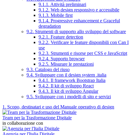
9.1.1. Attività preliminari
9.1.2. Web design responsivo e accessibile
9.1.3. Mobile first
9.1.4. Progressive enhancement e Graceful
degradation
9.2. Strumenti di supporto allo sviluppo del software
9.2.1. Feature detection
9.2.2. Verificare le feature disponibili con Can I
use
9.2.3. Strumenti e risorse per CSS e JavaScript
9.2.4. Supporto browser
9.2.5. Misurare le prestazioni
9.3. Catalogo del riuso
9.4. Sviluppare con il design system .italia
9.4.1. Il framework Bootstrap Italia
9.4.2. Il kit di sviluppo React
9.4.3. Il kit di sviluppo Angular
9.5. Sviluppare con i modelli di sito e servizi
1. Scopo, destinatari e uso del Manuale operativo di design
Team per la Trasformazione Digitale
in collaborazione con
Agenzia per l'Italia Digitale