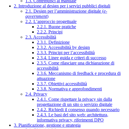
1.3. Contribuisci al manuale
2. Introduzione al design per i servizi pubblici digitali
2.1. Design per l’amministrazione digitale (
e-
government
)
2.2. L’approccio progettuale
2.2.1. Buone pratiche
2.2.2. Principi
2.3. Accessibilità
2.3.1. Definizione
2.3.2. Accessibilità by design
2.3.3. Principi per l’accessibilità
2.3.4. Linee guida e criteri di successo
2.3.5. Come rilasciare una dichiarazione di
accessibilità
2.3.6. Meccanismo di feedback e procedura di
attuazione
2.3.7. Obiettivi accessibilità
2.3.8. Normativa e approfondimenti
2.4. Privacy
2.4.1. Come rispettare la privacy sin dalla
progettazione di un sito o servizio digitale
2.4.2. Richiedi il consenso quando necessario
2.4.3. Le basi del sito web: architettura,
informativa privacy, riferimenti DPO
3. Pianificazione, gestione e strategia