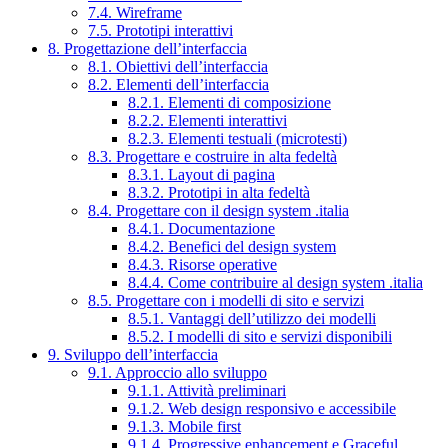
7.4. Wireframe
7.5. Prototipi interattivi
8. Progettazione dell’interfaccia
8.1. Obiettivi dell’interfaccia
8.2. Elementi dell’interfaccia
8.2.1. Elementi di composizione
8.2.2. Elementi interattivi
8.2.3. Elementi testuali (microtesti)
8.3. Progettare e costruire in alta fedeltà
8.3.1. Layout di pagina
8.3.2. Prototipi in alta fedeltà
8.4. Progettare con il design system .italia
8.4.1. Documentazione
8.4.2. Benefici del design system
8.4.3. Risorse operative
8.4.4. Come contribuire al design system .italia
8.5. Progettare con i modelli di sito e servizi
8.5.1. Vantaggi dell’utilizzo dei modelli
8.5.2. I modelli di sito e servizi disponibili
9. Sviluppo dell’interfaccia
9.1. Approccio allo sviluppo
9.1.1. Attività preliminari
9.1.2. Web design responsivo e accessibile
9.1.3. Mobile first
9.1.4. Progressive enhancement e Graceful