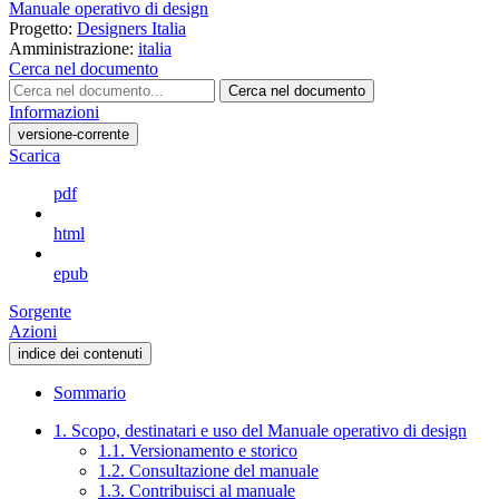
Manuale operativo di design
Progetto:
Designers Italia
Amministrazione:
italia
Cerca nel documento
Cerca nel documento
Informazioni
versione-corrente
Scarica
pdf
html
epub
Sorgente
Azioni
indice dei contenuti
Sommario
1. Scopo, destinatari e uso del Manuale operativo di design
1.1. Versionamento e storico
1.2. Consultazione del manuale
1.3. Contribuisci al manuale