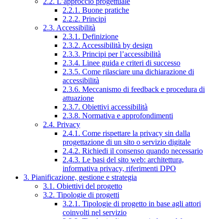
2.2. L’approccio progettuale
2.2.1. Buone pratiche
2.2.2. Principi
2.3. Accessibilità
2.3.1. Definizione
2.3.2. Accessibilità by design
2.3.3. Principi per l’accessibilità
2.3.4. Linee guida e criteri di successo
2.3.5. Come rilasciare una dichiarazione di
accessibilità
2.3.6. Meccanismo di feedback e procedura di
attuazione
2.3.7. Obiettivi accessibilità
2.3.8. Normativa e approfondimenti
2.4. Privacy
2.4.1. Come rispettare la privacy sin dalla
progettazione di un sito o servizio digitale
2.4.2. Richiedi il consenso quando necessario
2.4.3. Le basi del sito web: architettura,
informativa privacy, riferimenti DPO
3. Pianificazione, gestione e strategia
3.1. Obiettivi del progetto
3.2. Tipologie di progetti
3.2.1. Tipologie di progetto in base agli attori
coinvolti nel servizio