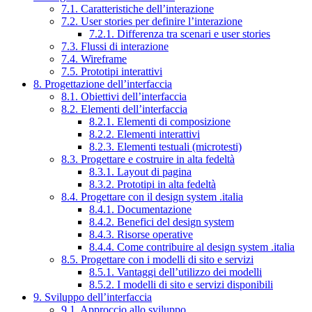
7.1. Caratteristiche dell’interazione
7.2. User stories per definire l’interazione
7.2.1. Differenza tra scenari e user stories
7.3. Flussi di interazione
7.4. Wireframe
7.5. Prototipi interattivi
8. Progettazione dell’interfaccia
8.1. Obiettivi dell’interfaccia
8.2. Elementi dell’interfaccia
8.2.1. Elementi di composizione
8.2.2. Elementi interattivi
8.2.3. Elementi testuali (microtesti)
8.3. Progettare e costruire in alta fedeltà
8.3.1. Layout di pagina
8.3.2. Prototipi in alta fedeltà
8.4. Progettare con il design system .italia
8.4.1. Documentazione
8.4.2. Benefici del design system
8.4.3. Risorse operative
8.4.4. Come contribuire al design system .italia
8.5. Progettare con i modelli di sito e servizi
8.5.1. Vantaggi dell’utilizzo dei modelli
8.5.2. I modelli di sito e servizi disponibili
9. Sviluppo dell’interfaccia
9.1. Approccio allo sviluppo