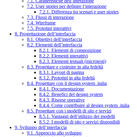
7.1. Caratteristiche dell’interazione
7.2. User stories per definire l’interazione
7.2.1. Differenza tra scenari e user stories
7.3. Flussi di interazione
7.4. Wireframe
7.5. Prototipi interattivi
8. Progettazione dell’interfaccia
8.1. Obiettivi dell’interfaccia
8.2. Elementi dell’interfaccia
8.2.1. Elementi di composizione
8.2.2. Elementi interattivi
8.2.3. Elementi testuali (microtesti)
8.3. Progettare e costruire in alta fedeltà
8.3.1. Layout di pagina
8.3.2. Prototipi in alta fedeltà
8.4. Progettare con il design system .italia
8.4.1. Documentazione
8.4.2. Benefici del design system
8.4.3. Risorse operative
8.4.4. Come contribuire al design system .italia
8.5. Progettare con i modelli di sito e servizi
8.5.1. Vantaggi dell’utilizzo dei modelli
8.5.2. I modelli di sito e servizi disponibili
9. Sviluppo dell’interfaccia
9.1. Approccio allo sviluppo