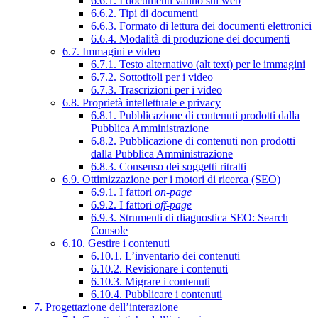
6.6.1. I documenti vanno sul web
6.6.2. Tipi di documenti
6.6.3. Formato di lettura dei documenti elettronici
6.6.4. Modalità di produzione dei documenti
6.7. Immagini e video
6.7.1. Testo alternativo (alt text) per le immagini
6.7.2. Sottotitoli per i video
6.7.3. Trascrizioni per i video
6.8. Proprietà intellettuale e privacy
6.8.1. Pubblicazione di contenuti prodotti dalla
Pubblica Amministrazione
6.8.2. Pubblicazione di contenuti non prodotti
dalla Pubblica Amministrazione
6.8.3. Consenso dei soggetti ritratti
6.9. Ottimizzazione per i motori di ricerca (SEO)
6.9.1. I fattori
on-page
6.9.2. I fattori
off-page
6.9.3. Strumenti di diagnostica SEO: Search
Console
6.10. Gestire i contenuti
6.10.1. L’inventario dei contenuti
6.10.2. Revisionare i contenuti
6.10.3. Migrare i contenuti
6.10.4. Pubblicare i contenuti
7. Progettazione dell’interazione