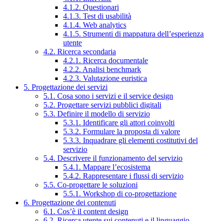
4.1.2. Questionari
4.1.3. Test di usabilità
4.1.4. Web analytics
4.1.5. Strumenti di mappatura dell’esperienza
utente
4.2. Ricerca secondaria
4.2.1. Ricerca documentale
4.2.2. Analisi benchmark
4.2.3. Valutazione euristica
5. Progettazione dei servizi
5.1. Cosa sono i servizi e il service design
5.2. Progettare servizi pubblici digitali
5.3. Definire il modello di servizio
5.3.1. Identificare gli attori coinvolti
5.3.2. Formulare la proposta di valore
5.3.3. Inquadrare gli elementi costitutivi del
servizio
5.4. Descrivere il funzionamento del servizio
5.4.1. Mappare l’ecosistema
5.4.2. Rappresentare i flussi di servizio
5.5. Co-progettare le soluzioni
5.5.1. Workshop di co-progettazione
6. Progettazione dei contenuti
6.1. Cos’è il content design
6.2. Ricerca utente sui contenuti e il linguaggio