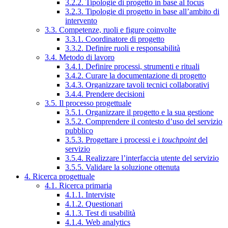
3.2.2. Tipologie di progetto in base al focus
3.2.3. Tipologie di progetto in base all’ambito di
intervento
3.3. Competenze, ruoli e figure coinvolte
3.3.1. Coordinatore di progetto
3.3.2. Definire ruoli e responsabilità
3.4. Metodo di lavoro
3.4.1. Definire processi, strumenti e rituali
3.4.2. Curare la documentazione di progetto
3.4.3. Organizzare tavoli tecnici collaborativi
3.4.4. Prendere decisioni
3.5. Il processo progettuale
3.5.1. Organizzare il progetto e la sua gestione
3.5.2. Comprendere il contesto d’uso del servizio
pubblico
3.5.3. Progettare i processi e i
touchpoint
del
servizio
3.5.4. Realizzare l’interfaccia utente del servizio
3.5.5. Validare la soluzione ottenuta
4. Ricerca progettuale
4.1. Ricerca primaria
4.1.1. Interviste
4.1.2. Questionari
4.1.3. Test di usabilità
4.1.4. Web analytics