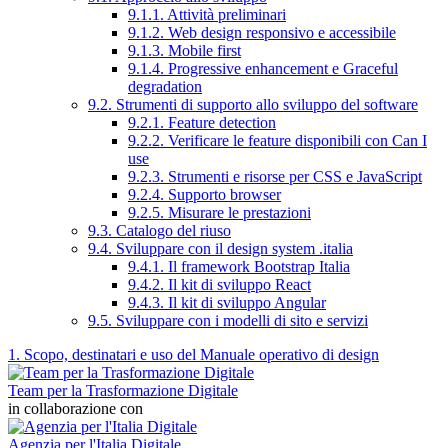
9.1.1. Attività preliminari
9.1.2. Web design responsivo e accessibile
9.1.3. Mobile first
9.1.4. Progressive enhancement e Graceful
degradation
9.2. Strumenti di supporto allo sviluppo del software
9.2.1. Feature detection
9.2.2. Verificare le feature disponibili con Can I
use
9.2.3. Strumenti e risorse per CSS e JavaScript
9.2.4. Supporto browser
9.2.5. Misurare le prestazioni
9.3. Catalogo del riuso
9.4. Sviluppare con il design system .italia
9.4.1. Il framework Bootstrap Italia
9.4.2. Il kit di sviluppo React
9.4.3. Il kit di sviluppo Angular
9.5. Sviluppare con i modelli di sito e servizi
1. Scopo, destinatari e uso del Manuale operativo di design
Team per la Trasformazione Digitale
in collaborazione con
Agenzia per l'Italia Digitale