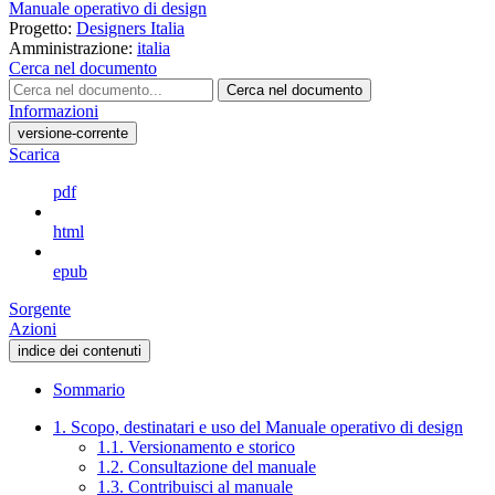
Manuale operativo di design
Progetto:
Designers Italia
Amministrazione:
italia
Cerca nel documento
Cerca nel documento
Informazioni
versione-corrente
Scarica
pdf
html
epub
Sorgente
Azioni
indice dei contenuti
Sommario
1. Scopo, destinatari e uso del Manuale operativo di design
1.1. Versionamento e storico
1.2. Consultazione del manuale
1.3. Contribuisci al manuale