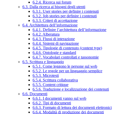
6.2.4. Ricerca sui forum
6.3. Dalla ricerca ai bisogni degli utenti
6.3.1. User stories per definire i contenuti
6.3.2. Job stories per definire i contenuti
6.3.3. Criteri di accettazione
6.4. Architettura dell’informazione
6.4.1. Definire l’architettura dell’informazione
6.4.2. Alberatura
6.4.3. Flussi di interazione
6.4.4. Sistemi di navigazione
6.4.5. Tipologie di contenuto (content type)
6.4.6. Ontologie e standard
6.4.7. Vocabolari controllati e tassonomie
6.5. Scrittura e linguaggio
6.5.1. Come leggono le persone sul web
6.5.2. Le regole per un linguaggio semplice
6.5.3. Microtesti
6.5.4. Scrittura collaborativa
6.5.5. Content critique
6.5.6. Traduzione e localizzazione dei contenuti
6.6. Documenti
6.6.1. I documenti vanno sul web
6.6.2. Tipi di documenti
6.6.3. Formato di lettura dei documenti elettronici
6.6.4. Modalità di produzione dei documenti