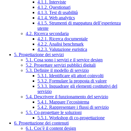
4.1.1. Interviste
4.1.2. Questionari
4.1.3. Test di usabilità
4.1.4. Web analytics
4.1.5. Strumenti di mappatura dell’esperienza
utente
4.2. Ricerca secondaria
4.2.1. Ricerca documentale
4.2.2. Analisi benchmark
4.2.3. Valutazione euristica
5. Progettazione dei servizi
5.1. Cosa sono i servizi e il service design
5.2. Progettare servizi pubblici digitali
5.3. Definire il modello di servizio
5.3.1. Identificare gli attori coinvolti
5.3.2. Formulare la proposta di valore
5.3.3. Inquadrare gli elementi costitutivi del
servizio
5.4. Descrivere il funzionamento del servizio
5.4.1. Mappare l’ecosistema
5.4.2. Rappresentare i flussi di servizio
5.5. Co-progettare le soluzioni
5.5.1. Workshop di co-progettazione
6. Progettazione dei contenuti
6.1. Cos’è il content design