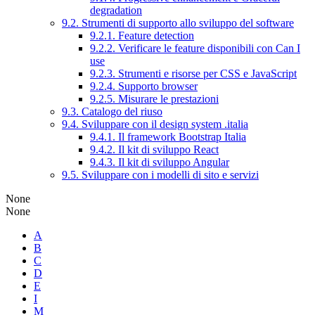
degradation
9.2. Strumenti di supporto allo sviluppo del software
9.2.1. Feature detection
9.2.2. Verificare le feature disponibili con Can I
use
9.2.3. Strumenti e risorse per CSS e JavaScript
9.2.4. Supporto browser
9.2.5. Misurare le prestazioni
9.3. Catalogo del riuso
9.4. Sviluppare con il design system .italia
9.4.1. Il framework Bootstrap Italia
9.4.2. Il kit di sviluppo React
9.4.3. Il kit di sviluppo Angular
9.5. Sviluppare con i modelli di sito e servizi
None
None
A
B
C
D
E
I
M