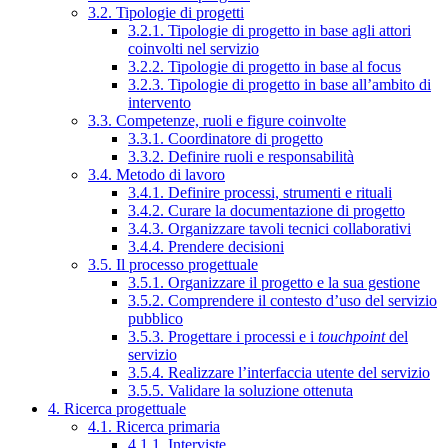
3.2. Tipologie di progetti
3.2.1. Tipologie di progetto in base agli attori
coinvolti nel servizio
3.2.2. Tipologie di progetto in base al focus
3.2.3. Tipologie di progetto in base all’ambito di
intervento
3.3. Competenze, ruoli e figure coinvolte
3.3.1. Coordinatore di progetto
3.3.2. Definire ruoli e responsabilità
3.4. Metodo di lavoro
3.4.1. Definire processi, strumenti e rituali
3.4.2. Curare la documentazione di progetto
3.4.3. Organizzare tavoli tecnici collaborativi
3.4.4. Prendere decisioni
3.5. Il processo progettuale
3.5.1. Organizzare il progetto e la sua gestione
3.5.2. Comprendere il contesto d’uso del servizio
pubblico
3.5.3. Progettare i processi e i
touchpoint
del
servizio
3.5.4. Realizzare l’interfaccia utente del servizio
3.5.5. Validare la soluzione ottenuta
4. Ricerca progettuale
4.1. Ricerca primaria
4.1.1. Interviste