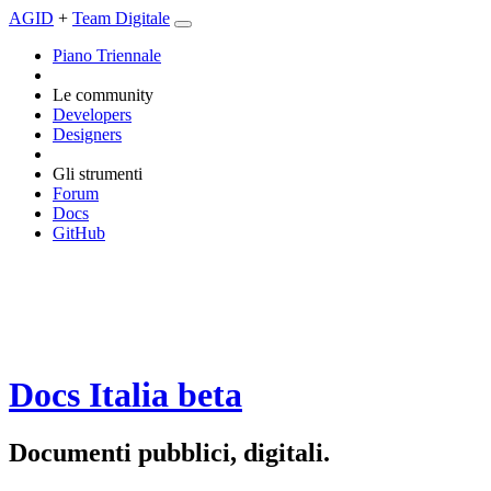
AGID
+
Team Digitale
Piano Triennale
Le community
Developers
Designers
Gli strumenti
Forum
Docs
GitHub
Docs Italia
beta
Documenti pubblici, digitali.