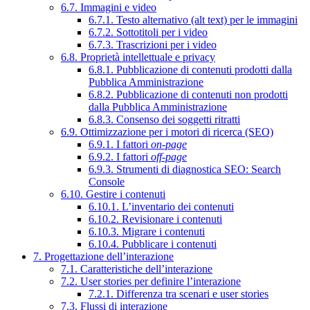
6.7. Immagini e video
6.7.1. Testo alternativo (alt text) per le immagini
6.7.2. Sottotitoli per i video
6.7.3. Trascrizioni per i video
6.8. Proprietà intellettuale e privacy
6.8.1. Pubblicazione di contenuti prodotti dalla
Pubblica Amministrazione
6.8.2. Pubblicazione di contenuti non prodotti
dalla Pubblica Amministrazione
6.8.3. Consenso dei soggetti ritratti
6.9. Ottimizzazione per i motori di ricerca (SEO)
6.9.1. I fattori
on-page
6.9.2. I fattori
off-page
6.9.3. Strumenti di diagnostica SEO: Search
Console
6.10. Gestire i contenuti
6.10.1. L’inventario dei contenuti
6.10.2. Revisionare i contenuti
6.10.3. Migrare i contenuti
6.10.4. Pubblicare i contenuti
7. Progettazione dell’interazione
7.1. Caratteristiche dell’interazione
7.2. User stories per definire l’interazione
7.2.1. Differenza tra scenari e user stories
7.3. Flussi di interazione