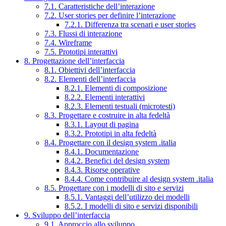
7.1. Caratteristiche dell’interazione
7.2. User stories per definire l’interazione
7.2.1. Differenza tra scenari e user stories
7.3. Flussi di interazione
7.4. Wireframe
7.5. Prototipi interattivi
8. Progettazione dell’interfaccia
8.1. Obiettivi dell’interfaccia
8.2. Elementi dell’interfaccia
8.2.1. Elementi di composizione
8.2.2. Elementi interattivi
8.2.3. Elementi testuali (microtesti)
8.3. Progettare e costruire in alta fedeltà
8.3.1. Layout di pagina
8.3.2. Prototipi in alta fedeltà
8.4. Progettare con il design system .italia
8.4.1. Documentazione
8.4.2. Benefici del design system
8.4.3. Risorse operative
8.4.4. Come contribuire al design system .italia
8.5. Progettare con i modelli di sito e servizi
8.5.1. Vantaggi dell’utilizzo dei modelli
8.5.2. I modelli di sito e servizi disponibili
9. Sviluppo dell’interfaccia
9.1. Approccio allo sviluppo