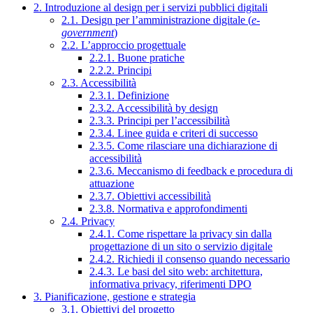
2. Introduzione al design per i servizi pubblici digitali
2.1. Design per l’amministrazione digitale (
e-
government
)
2.2. L’approccio progettuale
2.2.1. Buone pratiche
2.2.2. Principi
2.3. Accessibilità
2.3.1. Definizione
2.3.2. Accessibilità by design
2.3.3. Principi per l’accessibilità
2.3.4. Linee guida e criteri di successo
2.3.5. Come rilasciare una dichiarazione di
accessibilità
2.3.6. Meccanismo di feedback e procedura di
attuazione
2.3.7. Obiettivi accessibilità
2.3.8. Normativa e approfondimenti
2.4. Privacy
2.4.1. Come rispettare la privacy sin dalla
progettazione di un sito o servizio digitale
2.4.2. Richiedi il consenso quando necessario
2.4.3. Le basi del sito web: architettura,
informativa privacy, riferimenti DPO
3. Pianificazione, gestione e strategia
3.1. Obiettivi del progetto