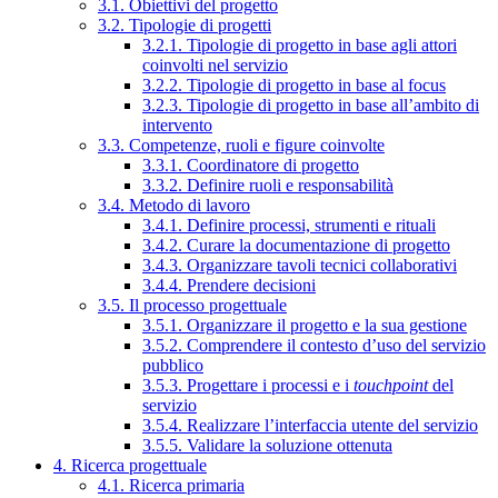
3.1. Obiettivi del progetto
3.2. Tipologie di progetti
3.2.1. Tipologie di progetto in base agli attori
coinvolti nel servizio
3.2.2. Tipologie di progetto in base al focus
3.2.3. Tipologie di progetto in base all’ambito di
intervento
3.3. Competenze, ruoli e figure coinvolte
3.3.1. Coordinatore di progetto
3.3.2. Definire ruoli e responsabilità
3.4. Metodo di lavoro
3.4.1. Definire processi, strumenti e rituali
3.4.2. Curare la documentazione di progetto
3.4.3. Organizzare tavoli tecnici collaborativi
3.4.4. Prendere decisioni
3.5. Il processo progettuale
3.5.1. Organizzare il progetto e la sua gestione
3.5.2. Comprendere il contesto d’uso del servizio
pubblico
3.5.3. Progettare i processi e i
touchpoint
del
servizio
3.5.4. Realizzare l’interfaccia utente del servizio
3.5.5. Validare la soluzione ottenuta
4. Ricerca progettuale
4.1. Ricerca primaria