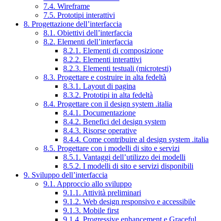
7.4. Wireframe
7.5. Prototipi interattivi
8. Progettazione dell’interfaccia
8.1. Obiettivi dell’interfaccia
8.2. Elementi dell’interfaccia
8.2.1. Elementi di composizione
8.2.2. Elementi interattivi
8.2.3. Elementi testuali (microtesti)
8.3. Progettare e costruire in alta fedeltà
8.3.1. Layout di pagina
8.3.2. Prototipi in alta fedeltà
8.4. Progettare con il design system .italia
8.4.1. Documentazione
8.4.2. Benefici del design system
8.4.3. Risorse operative
8.4.4. Come contribuire al design system .italia
8.5. Progettare con i modelli di sito e servizi
8.5.1. Vantaggi dell’utilizzo dei modelli
8.5.2. I modelli di sito e servizi disponibili
9. Sviluppo dell’interfaccia
9.1. Approccio allo sviluppo
9.1.1. Attività preliminari
9.1.2. Web design responsivo e accessibile
9.1.3. Mobile first
9.1.4. Progressive enhancement e Graceful