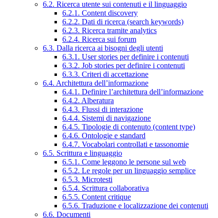
6.2. Ricerca utente sui contenuti e il linguaggio
6.2.1. Content discovery
6.2.2. Dati di ricerca (search keywords)
6.2.3. Ricerca tramite analytics
6.2.4. Ricerca sui forum
6.3. Dalla ricerca ai bisogni degli utenti
6.3.1. User stories per definire i contenuti
6.3.2. Job stories per definire i contenuti
6.3.3. Criteri di accettazione
6.4. Architettura dell’informazione
6.4.1. Definire l’architettura dell’informazione
6.4.2. Alberatura
6.4.3. Flussi di interazione
6.4.4. Sistemi di navigazione
6.4.5. Tipologie di contenuto (content type)
6.4.6. Ontologie e standard
6.4.7. Vocabolari controllati e tassonomie
6.5. Scrittura e linguaggio
6.5.1. Come leggono le persone sul web
6.5.2. Le regole per un linguaggio semplice
6.5.3. Microtesti
6.5.4. Scrittura collaborativa
6.5.5. Content critique
6.5.6. Traduzione e localizzazione dei contenuti
6.6. Documenti