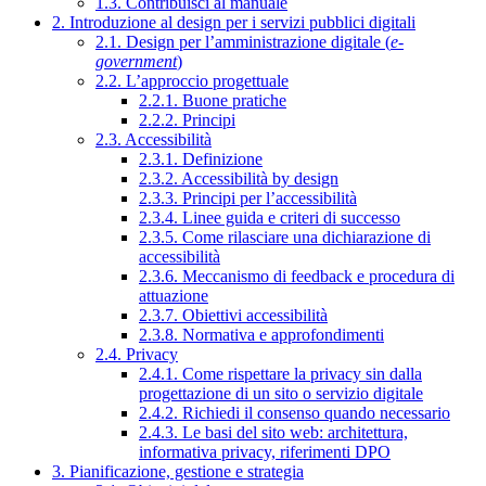
1.3. Contribuisci al manuale
2. Introduzione al design per i servizi pubblici digitali
2.1. Design per l’amministrazione digitale (
e-
government
)
2.2. L’approccio progettuale
2.2.1. Buone pratiche
2.2.2. Principi
2.3. Accessibilità
2.3.1. Definizione
2.3.2. Accessibilità by design
2.3.3. Principi per l’accessibilità
2.3.4. Linee guida e criteri di successo
2.3.5. Come rilasciare una dichiarazione di
accessibilità
2.3.6. Meccanismo di feedback e procedura di
attuazione
2.3.7. Obiettivi accessibilità
2.3.8. Normativa e approfondimenti
2.4. Privacy
2.4.1. Come rispettare la privacy sin dalla
progettazione di un sito o servizio digitale
2.4.2. Richiedi il consenso quando necessario
2.4.3. Le basi del sito web: architettura,
informativa privacy, riferimenti DPO
3. Pianificazione, gestione e strategia