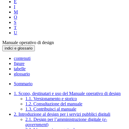
E
I
M
O
S
T
U
Manuale operativo di design
indici e glossario
contenuti
figure
tabelle
glossario
Sommario
1. Scopo, destinatari e uso del Manuale operativo di design
1.1. Versionamento e storico
1.2. Consultazione del manuale
1.3. Contribuisci al manuale
2. Introduzione al design per i servizi pubblici digitali
2.1. Design per l’amministrazione digitale (
e-
government
)