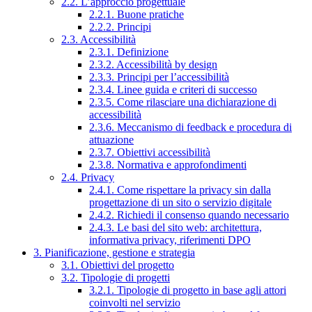
2.2. L’approccio progettuale
2.2.1. Buone pratiche
2.2.2. Principi
2.3. Accessibilità
2.3.1. Definizione
2.3.2. Accessibilità by design
2.3.3. Principi per l’accessibilità
2.3.4. Linee guida e criteri di successo
2.3.5. Come rilasciare una dichiarazione di
accessibilità
2.3.6. Meccanismo di feedback e procedura di
attuazione
2.3.7. Obiettivi accessibilità
2.3.8. Normativa e approfondimenti
2.4. Privacy
2.4.1. Come rispettare la privacy sin dalla
progettazione di un sito o servizio digitale
2.4.2. Richiedi il consenso quando necessario
2.4.3. Le basi del sito web: architettura,
informativa privacy, riferimenti DPO
3. Pianificazione, gestione e strategia
3.1. Obiettivi del progetto
3.2. Tipologie di progetti
3.2.1. Tipologie di progetto in base agli attori
coinvolti nel servizio