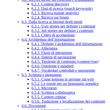
6.2.1. Content discovery
6.2.2. Dati di ricerca (search keywords)
6.2.3. Ricerca tramite analytics
6.2.4. Ricerca sui forum
6.3. Dalla ricerca ai bisogni degli utenti
6.3.1. User stories per definire i contenuti
6.3.2. Job stories per definire i contenuti
6.3.3. Criteri di accettazione
6.4. Architettura dell’informazione
6.4.1. Definire l’architettura dell’informazione
6.4.2. Alberatura
6.4.3. Flussi di interazione
6.4.4. Sistemi di navigazione
6.4.5. Tipologie di contenuto (content type)
6.4.6. Ontologie e standard
6.4.7. Vocabolari controllati e tassonomie
6.5. Scrittura e linguaggio
6.5.1. Come leggono le persone sul web
6.5.2. Le regole per un linguaggio semplice
6.5.3. Microtesti
6.5.4. Scrittura collaborativa
6.5.5. Content critique
6.5.6. Traduzione e localizzazione dei contenuti
6.6. Documenti