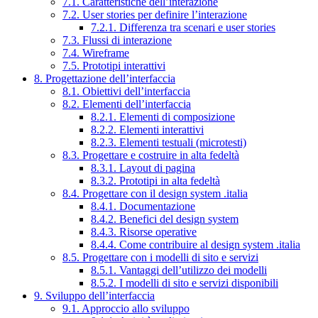
7.1. Caratteristiche dell’interazione
7.2. User stories per definire l’interazione
7.2.1. Differenza tra scenari e user stories
7.3. Flussi di interazione
7.4. Wireframe
7.5. Prototipi interattivi
8. Progettazione dell’interfaccia
8.1. Obiettivi dell’interfaccia
8.2. Elementi dell’interfaccia
8.2.1. Elementi di composizione
8.2.2. Elementi interattivi
8.2.3. Elementi testuali (microtesti)
8.3. Progettare e costruire in alta fedeltà
8.3.1. Layout di pagina
8.3.2. Prototipi in alta fedeltà
8.4. Progettare con il design system .italia
8.4.1. Documentazione
8.4.2. Benefici del design system
8.4.3. Risorse operative
8.4.4. Come contribuire al design system .italia
8.5. Progettare con i modelli di sito e servizi
8.5.1. Vantaggi dell’utilizzo dei modelli
8.5.2. I modelli di sito e servizi disponibili
9. Sviluppo dell’interfaccia
9.1. Approccio allo sviluppo