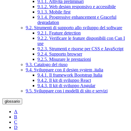
9.1.1. Attività preliminari
9.1.2. Web design responsivo e accessibile
9.1.3. Mobile first
9.1.4. Progressive enhancement e Graceful
degradation
9.2. Strumenti di supporto allo sviluppo del software
9.2.1. Feature detection
9.2.2. Verificare le feature disponibili con Can I
use
9.2.3. Strumenti e risorse per CSS e JavaScript
9.2.4. Supporto browser
9.2.5. Misurare le prestazioni
9.3. Catalogo del riuso
9.4. Sviluppare con il design system .italia
9.4.1. Il framework Bootstrap Italia
9.4.2. Il kit di sviluppo React
9.4.3. Il kit di sviluppo Angular
9.5. Sviluppare con i modelli di sito e servizi
glossario
A
B
C
D