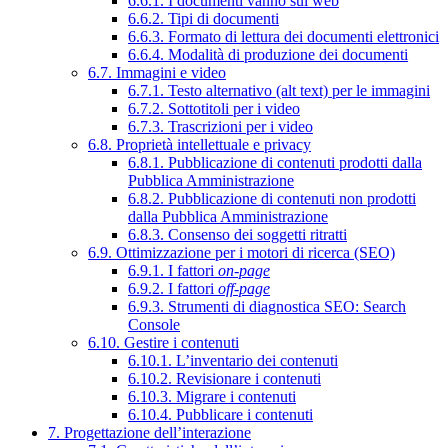
6.6.1. I documenti vanno sul web
6.6.2. Tipi di documenti
6.6.3. Formato di lettura dei documenti elettronici
6.6.4. Modalità di produzione dei documenti
6.7. Immagini e video
6.7.1. Testo alternativo (alt text) per le immagini
6.7.2. Sottotitoli per i video
6.7.3. Trascrizioni per i video
6.8. Proprietà intellettuale e privacy
6.8.1. Pubblicazione di contenuti prodotti dalla
Pubblica Amministrazione
6.8.2. Pubblicazione di contenuti non prodotti
dalla Pubblica Amministrazione
6.8.3. Consenso dei soggetti ritratti
6.9. Ottimizzazione per i motori di ricerca (SEO)
6.9.1. I fattori
on-page
6.9.2. I fattori
off-page
6.9.3. Strumenti di diagnostica SEO: Search
Console
6.10. Gestire i contenuti
6.10.1. L’inventario dei contenuti
6.10.2. Revisionare i contenuti
6.10.3. Migrare i contenuti
6.10.4. Pubblicare i contenuti
7. Progettazione dell’interazione