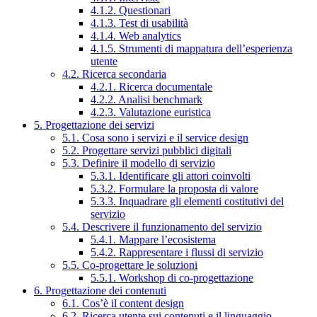
4.1.2. Questionari
4.1.3. Test di usabilità
4.1.4. Web analytics
4.1.5. Strumenti di mappatura dell’esperienza
utente
4.2. Ricerca secondaria
4.2.1. Ricerca documentale
4.2.2. Analisi benchmark
4.2.3. Valutazione euristica
5. Progettazione dei servizi
5.1. Cosa sono i servizi e il service design
5.2. Progettare servizi pubblici digitali
5.3. Definire il modello di servizio
5.3.1. Identificare gli attori coinvolti
5.3.2. Formulare la proposta di valore
5.3.3. Inquadrare gli elementi costitutivi del
servizio
5.4. Descrivere il funzionamento del servizio
5.4.1. Mappare l’ecosistema
5.4.2. Rappresentare i flussi di servizio
5.5. Co-progettare le soluzioni
5.5.1. Workshop di co-progettazione
6. Progettazione dei contenuti
6.1. Cos’è il content design
6.2. Ricerca utente sui contenuti e il linguaggio