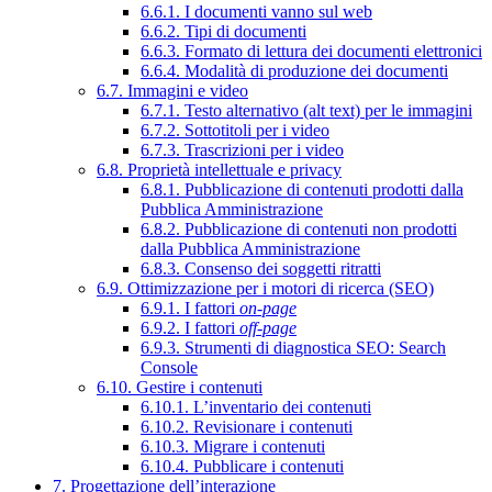
6.6.1. I documenti vanno sul web
6.6.2. Tipi di documenti
6.6.3. Formato di lettura dei documenti elettronici
6.6.4. Modalità di produzione dei documenti
6.7. Immagini e video
6.7.1. Testo alternativo (alt text) per le immagini
6.7.2. Sottotitoli per i video
6.7.3. Trascrizioni per i video
6.8. Proprietà intellettuale e privacy
6.8.1. Pubblicazione di contenuti prodotti dalla
Pubblica Amministrazione
6.8.2. Pubblicazione di contenuti non prodotti
dalla Pubblica Amministrazione
6.8.3. Consenso dei soggetti ritratti
6.9. Ottimizzazione per i motori di ricerca (SEO)
6.9.1. I fattori
on-page
6.9.2. I fattori
off-page
6.9.3. Strumenti di diagnostica SEO: Search
Console
6.10. Gestire i contenuti
6.10.1. L’inventario dei contenuti
6.10.2. Revisionare i contenuti
6.10.3. Migrare i contenuti
6.10.4. Pubblicare i contenuti
7. Progettazione dell’interazione