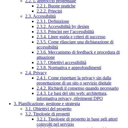
2.2. L’approccio progettuale
2.2.1. Buone pratiche
2.2.2. Principi
2.3. Accessibilità
2.3.1. Definizione
2.3.2. Accessibilità by design
2.3.3. Principi per l’accessibilità
2.3.4. Linee guida e criteri di successo
2.3.5. Come rilasciare una dichiarazione di
accessibilità
2.3.6. Meccanismo di feedback e procedura di
attuazione
2.3.7. Obiettivi accessibilità
2.3.8. Normativa e approfondimenti
2.4. Privacy
2.4.1. Come rispettare la privacy sin dalla
progettazione di un sito o servizio digitale
2.4.2. Richiedi il consenso quando necessario
2.4.3. Le basi del sito web: architettura,
informativa privacy, riferimenti DPO
3. Pianificazione, gestione e strategia
3.1. Obiettivi del progetto
3.2. Tipologie di progetti
3.2.1. Tipologie di progetto in base agli attori
coinvolti nel servizio