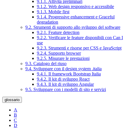
9.1.1. Attività preliminari
9.1.2. Web design responsivo e accessibile
9.1.3. Mobile first
9.1.4. Progressive enhancement e Graceful
degradation
9.2. Strumenti di supporto allo sviluppo del software
9.2.1. Feature detection
9.2.2. Verificare le feature disponibili con Can I
use
9.2.3. Strumenti e risorse per CSS e JavaScript
9.2.4. Supporto browser
9.2.5. Misurare le prestazioni
9.3. Catalogo del riuso
9.4. Sviluppare con il design system .italia
9.4.1. Il framework Bootstrap Italia
9.4.2. Il kit di sviluppo React
9.4.3. Il kit di sviluppo Angular
9.5. Sviluppare con i modelli di sito e servizi
glossario
A
B
C
D