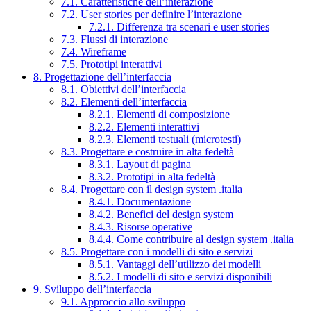
7.1. Caratteristiche dell’interazione
7.2. User stories per definire l’interazione
7.2.1. Differenza tra scenari e user stories
7.3. Flussi di interazione
7.4. Wireframe
7.5. Prototipi interattivi
8. Progettazione dell’interfaccia
8.1. Obiettivi dell’interfaccia
8.2. Elementi dell’interfaccia
8.2.1. Elementi di composizione
8.2.2. Elementi interattivi
8.2.3. Elementi testuali (microtesti)
8.3. Progettare e costruire in alta fedeltà
8.3.1. Layout di pagina
8.3.2. Prototipi in alta fedeltà
8.4. Progettare con il design system .italia
8.4.1. Documentazione
8.4.2. Benefici del design system
8.4.3. Risorse operative
8.4.4. Come contribuire al design system .italia
8.5. Progettare con i modelli di sito e servizi
8.5.1. Vantaggi dell’utilizzo dei modelli
8.5.2. I modelli di sito e servizi disponibili
9. Sviluppo dell’interfaccia
9.1. Approccio allo sviluppo