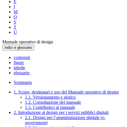
E
I
M
O
S
T
U
Manuale operativo di design
indici e glossario
contenuti
figure
tabelle
glossario
Sommario
1. Scopo, destinatari e uso del Manuale operativo di design
1.1. Versionamento e storico
1.2. Consultazione del manuale
1.3. Contribuisci al manuale
2. Introduzione al design per i servizi pubblici digitali
2.1. Design per l’amministrazione digitale (
e-
government
)