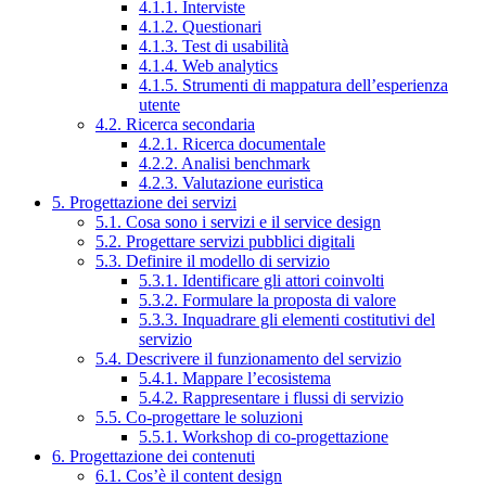
4.1.1. Interviste
4.1.2. Questionari
4.1.3. Test di usabilità
4.1.4. Web analytics
4.1.5. Strumenti di mappatura dell’esperienza
utente
4.2. Ricerca secondaria
4.2.1. Ricerca documentale
4.2.2. Analisi benchmark
4.2.3. Valutazione euristica
5. Progettazione dei servizi
5.1. Cosa sono i servizi e il service design
5.2. Progettare servizi pubblici digitali
5.3. Definire il modello di servizio
5.3.1. Identificare gli attori coinvolti
5.3.2. Formulare la proposta di valore
5.3.3. Inquadrare gli elementi costitutivi del
servizio
5.4. Descrivere il funzionamento del servizio
5.4.1. Mappare l’ecosistema
5.4.2. Rappresentare i flussi di servizio
5.5. Co-progettare le soluzioni
5.5.1. Workshop di co-progettazione
6. Progettazione dei contenuti
6.1. Cos’è il content design