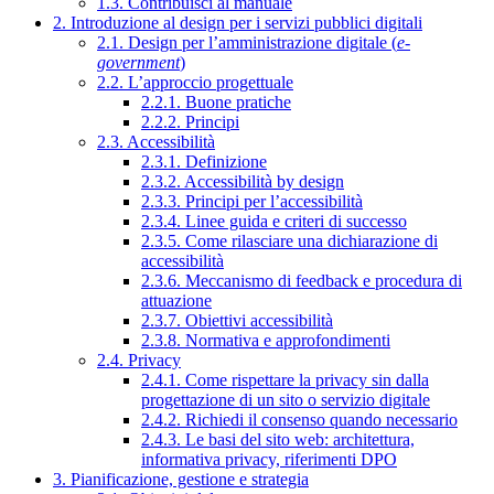
1.3. Contribuisci al manuale
2. Introduzione al design per i servizi pubblici digitali
2.1. Design per l’amministrazione digitale (
e-
government
)
2.2. L’approccio progettuale
2.2.1. Buone pratiche
2.2.2. Principi
2.3. Accessibilità
2.3.1. Definizione
2.3.2. Accessibilità by design
2.3.3. Principi per l’accessibilità
2.3.4. Linee guida e criteri di successo
2.3.5. Come rilasciare una dichiarazione di
accessibilità
2.3.6. Meccanismo di feedback e procedura di
attuazione
2.3.7. Obiettivi accessibilità
2.3.8. Normativa e approfondimenti
2.4. Privacy
2.4.1. Come rispettare la privacy sin dalla
progettazione di un sito o servizio digitale
2.4.2. Richiedi il consenso quando necessario
2.4.3. Le basi del sito web: architettura,
informativa privacy, riferimenti DPO
3. Pianificazione, gestione e strategia