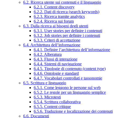
6.2. Ricerca utente sui contenuti e il linguaggio
6.2.1. Content discovery
6.2.2. Dati di ricerca (search keywords)
6.2.3. Ricerca tramite analytics
6.2.4. Ricerca sui forum
6.3. Dalla ricerca ai bisogni degli utenti
6.3.1. User stories per definire i contenuti
6.3.2. Job stories per definire i contenuti
6.3.3. Criteri di accettazione
6.4. Architettura dell’informazione
6.4.1. Definire l’architettura dell’informazione
6.4.2. Alberatura
6.4.3. Flussi di interazione
6.4.4. Sistemi di navigazione
6.4.5. Tipologie di contenuto (content type)
6.4.6. Ontologie e standard
6.4.7. Vocabolari controllati e tassonomie
6.5. Scrittura e linguaggio
6.5.1. Come leggono le persone sul web
6.5.2. Le regole per un linguaggio semplice
6.5.3. Microtesti
6.5.4. Scrittura collaborativa
6.5.5. Content critique
6.5.6. Traduzione e localizzazione dei contenuti
6.6. Documenti