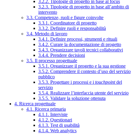
3.2.2. Tipologie di progetto in base al focus
3.2.3. Tipologie di progetto in base all’ambito di
intervento
3.3. Competenze, ruoli e figure coinvolte
3.3.1. Coordinatore di progetto
3.3.2. Definire ruoli e responsabilità
3.4. Metodo di lavoro
3.4.1. Definire processi, strumenti e rituali
3.4.2. Curare la documentazione di progetto
3.4.3. Organizzare tavoli tecnici collaborativi
3.4.4. Prendere decisioni
3.5. Il processo progettuale
3.5.1. Organizzare il progetto e la sua gestione
3.5.2. Comprendere il contesto d’uso del servizio
pubblico
3.5.3. Progettare i processi e i
touchpoint
del
servizio
3.5.4. Realizzare l’interfaccia utente del servizio
3.5.5. Validare la soluzione ottenuta
4. Ricerca progettuale
4.1. Ricerca primaria
4.1.1. Interviste
4.1.2. Questionari
4.1.3. Test di usabilità
4.1.4. Web analytics