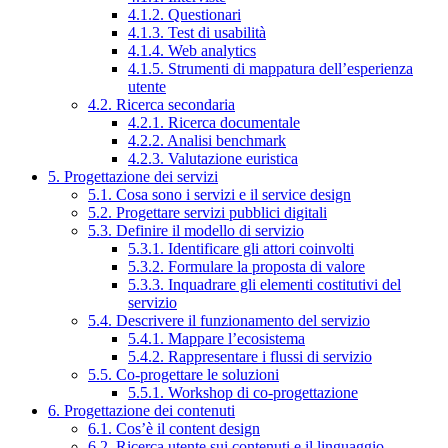
4.1.2. Questionari
4.1.3. Test di usabilità
4.1.4. Web analytics
4.1.5. Strumenti di mappatura dell’esperienza
utente
4.2. Ricerca secondaria
4.2.1. Ricerca documentale
4.2.2. Analisi benchmark
4.2.3. Valutazione euristica
5. Progettazione dei servizi
5.1. Cosa sono i servizi e il service design
5.2. Progettare servizi pubblici digitali
5.3. Definire il modello di servizio
5.3.1. Identificare gli attori coinvolti
5.3.2. Formulare la proposta di valore
5.3.3. Inquadrare gli elementi costitutivi del
servizio
5.4. Descrivere il funzionamento del servizio
5.4.1. Mappare l’ecosistema
5.4.2. Rappresentare i flussi di servizio
5.5. Co-progettare le soluzioni
5.5.1. Workshop di co-progettazione
6. Progettazione dei contenuti
6.1. Cos’è il content design
6.2. Ricerca utente sui contenuti e il linguaggio