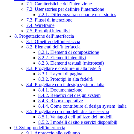
7.1. Caratteristiche dell’interazione
7.2. User stories per definire l’interazione
7.2.1. Differenza tra scenari e user stories
7.3. Flussi di interazione
7.4. Wireframe
7.5. Prototipi interattivi
8. Progettazione dell’interfaccia
8.1. Obiettivi dell’interfaccia
8.2. Elementi dell’interfaccia
8.2.1. Elementi di composizione
8.2.2. Elementi interattivi
8.2.3. Elementi testuali (microtesti)
8.3. Progettare e costruire in alta fedeltà
8.3.1. Layout di pagina
8.3.2. Prototipi in alta fedeltà
8.4. Progettare con il design system .italia
8.4.1. Documentazione
8.4.2. Benefici del design system
8.4.3. Risorse operative
8.4.4. Come contribuire al design system .italia
8.5. Progettare con i modelli di sito e servizi
8.5.1. Vantaggi dell’utilizzo dei modelli
8.5.2. I modelli di sito e servizi disponibili
9. Sviluppo dell’interfaccia
9.1. Approccio allo sviluppo