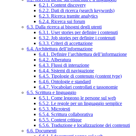
6.2.1. Content discovery
6.2.2. Dati di ricerca (search keywords)
6.2.3. Ricerca tramite analytics
6.2.4. Ricerca sui forum
6.3. Dalla ricerca ai bisogni degli utenti
6.3.1. User stories per definire i contenuti
6.3.2. Job stories per definire i contenuti
6.3.3. Criteri di accettazione
6.4. Architettura dell’informazione
6.4.1. Definire l’architettura dell’informazione
6.4.2. Alberatura
6.4.3. Flussi di interazione
6.4.4. Sistemi di navigazione
6.4.5. Tipologie di contenuto (content type)
6.4.6. Ontologie e standard
6.4.7. Vocabolari controllati e tassonomie
6.5. Scrittura e linguaggio
6.5.1. Come leggono le persone sul web
6.5.2. Le regole per un linguaggio semplice
6.5.3. Microtesti
6.5.4. Scrittura collaborativa
6.5.5. Content critique
6.5.6. Traduzione e localizzazione dei contenuti
6.6. Documenti