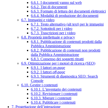
6.6.1. I documenti vanno sul web
6.6.2. Tipi di documenti
6.6.3. Formato di lettura dei documenti elettronici
6.6.4. Modalità di produzione dei documenti
6.7. Immagini e video
6.7.1. Testo alternativo (alt text) per le immagini
6.7.2. Sottotitoli per i video
6.7.3. Trascrizioni per i video
6.8. Proprietà intellettuale e privacy
6.8.1. Pubblicazione di contenuti prodotti dalla
Pubblica Amministrazione
6.8.2. Pubblicazione di contenuti non prodotti
dalla Pubblica Amministrazione
6.8.3. Consenso dei soggetti ritratti
6.9. Ottimizzazione per i motori di ricerca (SEO)
6.9.1. I fattori
on-page
6.9.2. I fattori
off-page
6.9.3. Strumenti di diagnostica SEO: Search
Console
6.10. Gestire i contenuti
6.10.1. L’inventario dei contenuti
6.10.2. Revisionare i contenuti
6.10.3. Migrare i contenuti
6.10.4. Pubblicare i contenuti
7. Progettazione dell’interazione