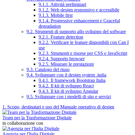
9.1.1. Attività preliminari
9.1.2. Web design responsivo e accessibile
9.1.3. Mobile first
9.1.4. Progressive enhancement e Graceful
degradation
9.2. Strumenti di supporto allo sviluppo del software
9.2.1. Feature detection
9.2.2. Verificare le feature disponibili con Can I
use
9.2.3. Strumenti e risorse per CSS e JavaScript
9.2.4. Supporto browser
9.2.5. Misurare le prestazioni
9.3. Catalogo del riuso
9.4. Sviluppare con il design system .italia
9.4.1. Il framework Bootstrap Italia
9.4.2. Il kit di sviluppo React
9.4.3. Il kit di sviluppo Angular
9.5. Sviluppare con i modelli di sito e servizi
1. Scopo, destinatari e uso del Manuale operativo di design
Team per la Trasformazione Digitale
in collaborazione con
Agenzia per l'Italia Digitale