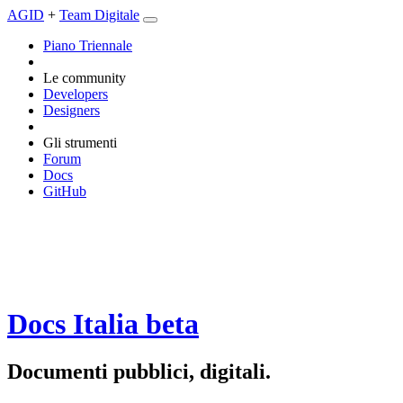
AGID
+
Team Digitale
Piano Triennale
Le community
Developers
Designers
Gli strumenti
Forum
Docs
GitHub
Docs Italia
beta
Documenti pubblici, digitali.