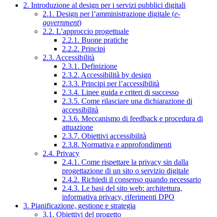
2. Introduzione al design per i servizi pubblici digitali
2.1. Design per l’amministrazione digitale (
e-
government
)
2.2. L’approccio progettuale
2.2.1. Buone pratiche
2.2.2. Principi
2.3. Accessibilità
2.3.1. Definizione
2.3.2. Accessibilità by design
2.3.3. Principi per l’accessibilità
2.3.4. Linee guida e criteri di successo
2.3.5. Come rilasciare una dichiarazione di
accessibilità
2.3.6. Meccanismo di feedback e procedura di
attuazione
2.3.7. Obiettivi accessibilità
2.3.8. Normativa e approfondimenti
2.4. Privacy
2.4.1. Come rispettare la privacy sin dalla
progettazione di un sito o servizio digitale
2.4.2. Richiedi il consenso quando necessario
2.4.3. Le basi del sito web: architettura,
informativa privacy, riferimenti DPO
3. Pianificazione, gestione e strategia
3.1. Obiettivi del progetto