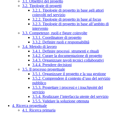
3.1. Obiettivi del progetto
3.2. Tipologie di progetti
3.2.1. Tipologie di progetto in base agli attori
coinvolti nel servizio
3.2.2. Tipologie di progetto in base al focus
3.2.3. Tipologie di progetto in base all’ambito di
intervento
3.3. Competenze, ruoli e figure coinvolte
3.3.1. Coordinatore di progetto
3.3.2. Definire ruoli e responsabilità
3.4. Metodo di lavoro
3.4.1. Definire processi, strumenti e rituali
3.4.2. Curare la documentazione di progetto
3.4.3. Organizzare tavoli tecnici collaborativi
3.4.4. Prendere decisioni
3.5. Il processo progettuale
3.5.1. Organizzare il progetto e la sua gestione
3.5.2. Comprendere il contesto d’uso del servizio
pubblico
3.5.3. Progettare i processi e i
touchpoint
del
servizio
3.5.4. Realizzare l’interfaccia utente del servizio
3.5.5. Validare la soluzione ottenuta
4. Ricerca progettuale
4.1. Ricerca primaria