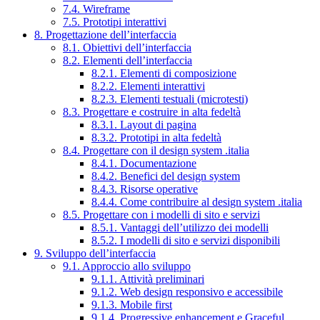
7.4. Wireframe
7.5. Prototipi interattivi
8. Progettazione dell’interfaccia
8.1. Obiettivi dell’interfaccia
8.2. Elementi dell’interfaccia
8.2.1. Elementi di composizione
8.2.2. Elementi interattivi
8.2.3. Elementi testuali (microtesti)
8.3. Progettare e costruire in alta fedeltà
8.3.1. Layout di pagina
8.3.2. Prototipi in alta fedeltà
8.4. Progettare con il design system .italia
8.4.1. Documentazione
8.4.2. Benefici del design system
8.4.3. Risorse operative
8.4.4. Come contribuire al design system .italia
8.5. Progettare con i modelli di sito e servizi
8.5.1. Vantaggi dell’utilizzo dei modelli
8.5.2. I modelli di sito e servizi disponibili
9. Sviluppo dell’interfaccia
9.1. Approccio allo sviluppo
9.1.1. Attività preliminari
9.1.2. Web design responsivo e accessibile
9.1.3. Mobile first
9.1.4. Progressive enhancement e Graceful