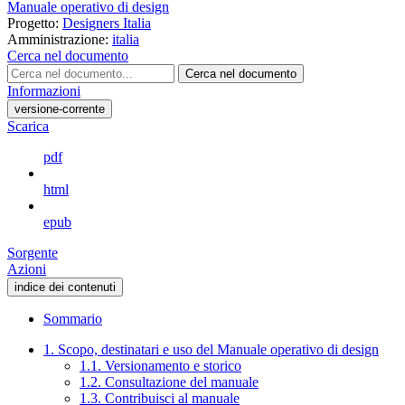
Manuale operativo di design
Progetto:
Designers Italia
Amministrazione:
italia
Cerca nel documento
Cerca nel documento
Informazioni
versione-corrente
Scarica
pdf
html
epub
Sorgente
Azioni
indice dei contenuti
Sommario
1. Scopo, destinatari e uso del Manuale operativo di design
1.1. Versionamento e storico
1.2. Consultazione del manuale
1.3. Contribuisci al manuale