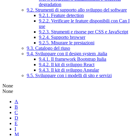
degradation
9.2. Strumenti di supporto allo sviluppo del software
9.2.1. Feature detection
9.2.2. Verificare le feature disponibili con Can I
use
9.2.3. Strumenti e risorse per CSS e JavaScript
9.2.4. Supporto browser
9.2.5. Misurare le prestazioni
9.3. Catalogo del riuso
9.4. Sviluppare con il design system .italia
9.4.1. Il framework Bootstrap Italia
9.4.2. Il kit di sviluppo React
9.4.3. Il kit di sviluppo Angular
9.5. Sviluppare con i modelli di sito e servizi
None
None
A
B
C
D
E
I
M