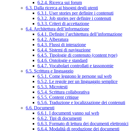
6.2.4. Ricerca sui forum
6.3. Dalla ricerca ai bisogni degli utenti
6.3.1. User stories per definire i contenuti
6.3.2. Job stories per definire i contenuti
6.3.3. Criteri di accettazione
6.4. Architettura dell’informazione
6.4.1. Definire l’architettura dell’informazione
6.4.2. Alberatura
6.4.3. Flussi di interazione
6.4.4. Sistemi di navigazione
6.4.5. Tipologie di contenuto (content type)
6.4.6. Ontologie e standard
6.4.7. Vocabolari controllati e tassonomie
6.5. Scrittura e linguaggio
6.5.1. Come leggono le persone sul web
6.5.2. Le regole per un linguaggio semplice
6.5.3. Microtesti
6.5.4. Scrittura collaborativa
6.5.5. Content critique
6.5.6. Traduzione e localizzazione dei contenuti
6.6. Documenti
6.6.1. I documenti vanno sul web
6.6.2. Tipi di documenti
6.6.3. Formato di lettura dei documenti elettronici
6.6.4. Modalità di produzione dei documenti