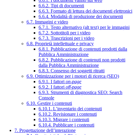
6.6.1. I documenti vanno sul web
6.6.2. Tipi di documenti
6.6.3. Formato di lettura dei documenti elettronici
6.6.4. Modalità di produzione dei documenti
6.7. Immagini e video
6.7.1. Testo alternativo (alt text) per le immagini
6.7.2. Sottotitoli per i video
6.7.3. Trascrizioni per i video
6.8. Proprietà intellettuale e privacy
6.8.1. Pubblicazione di contenuti prodotti dalla
Pubblica Amministrazione
6.8.2. Pubblicazione di contenuti non prodotti
dalla Pubblica Amministrazione
6.8.3. Consenso dei soggetti ritratti
6.9. Ottimizzazione per i motori di ricerca (SEO)
6.9.1. I fattori
on-page
6.9.2. I fattori
off-page
6.9.3. Strumenti di diagnostica SEO: Search
Console
6.10. Gestire i contenuti
6.10.1. L’inventario dei contenuti
6.10.2. Revisionare i contenuti
6.10.3. Migrare i contenuti
6.10.4. Pubblicare i contenuti
7. Progettazione dell’interazione