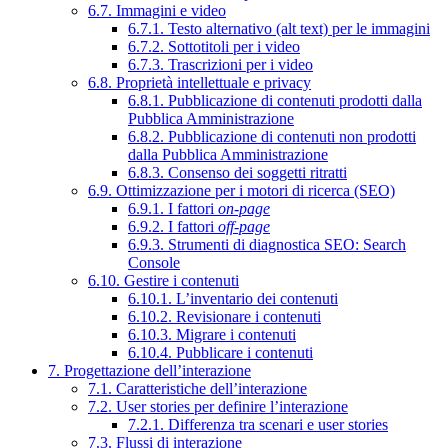
6.7. Immagini e video
6.7.1. Testo alternativo (alt text) per le immagini
6.7.2. Sottotitoli per i video
6.7.3. Trascrizioni per i video
6.8. Proprietà intellettuale e privacy
6.8.1. Pubblicazione di contenuti prodotti dalla
Pubblica Amministrazione
6.8.2. Pubblicazione di contenuti non prodotti
dalla Pubblica Amministrazione
6.8.3. Consenso dei soggetti ritratti
6.9. Ottimizzazione per i motori di ricerca (SEO)
6.9.1. I fattori
on-page
6.9.2. I fattori
off-page
6.9.3. Strumenti di diagnostica SEO: Search
Console
6.10. Gestire i contenuti
6.10.1. L’inventario dei contenuti
6.10.2. Revisionare i contenuti
6.10.3. Migrare i contenuti
6.10.4. Pubblicare i contenuti
7. Progettazione dell’interazione
7.1. Caratteristiche dell’interazione
7.2. User stories per definire l’interazione
7.2.1. Differenza tra scenari e user stories
7.3. Flussi di interazione