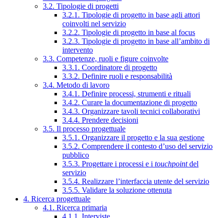
3.2. Tipologie di progetti
3.2.1. Tipologie di progetto in base agli attori
coinvolti nel servizio
3.2.2. Tipologie di progetto in base al focus
3.2.3. Tipologie di progetto in base all’ambito di
intervento
3.3. Competenze, ruoli e figure coinvolte
3.3.1. Coordinatore di progetto
3.3.2. Definire ruoli e responsabilità
3.4. Metodo di lavoro
3.4.1. Definire processi, strumenti e rituali
3.4.2. Curare la documentazione di progetto
3.4.3. Organizzare tavoli tecnici collaborativi
3.4.4. Prendere decisioni
3.5. Il processo progettuale
3.5.1. Organizzare il progetto e la sua gestione
3.5.2. Comprendere il contesto d’uso del servizio
pubblico
3.5.3. Progettare i processi e i
touchpoint
del
servizio
3.5.4. Realizzare l’interfaccia utente del servizio
3.5.5. Validare la soluzione ottenuta
4. Ricerca progettuale
4.1. Ricerca primaria
4.1.1. Interviste