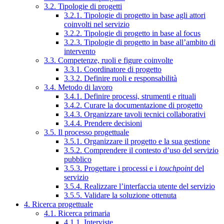
3.2. Tipologie di progetti
3.2.1. Tipologie di progetto in base agli attori
coinvolti nel servizio
3.2.2. Tipologie di progetto in base al focus
3.2.3. Tipologie di progetto in base all’ambito di
intervento
3.3. Competenze, ruoli e figure coinvolte
3.3.1. Coordinatore di progetto
3.3.2. Definire ruoli e responsabilità
3.4. Metodo di lavoro
3.4.1. Definire processi, strumenti e rituali
3.4.2. Curare la documentazione di progetto
3.4.3. Organizzare tavoli tecnici collaborativi
3.4.4. Prendere decisioni
3.5. Il processo progettuale
3.5.1. Organizzare il progetto e la sua gestione
3.5.2. Comprendere il contesto d’uso del servizio
pubblico
3.5.3. Progettare i processi e i
touchpoint
del
servizio
3.5.4. Realizzare l’interfaccia utente del servizio
3.5.5. Validare la soluzione ottenuta
4. Ricerca progettuale
4.1. Ricerca primaria
4.1.1. Interviste