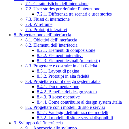
7.1. Caratteristiche dell’interazione
7.2. User stories per definire l’interazione
7.2.1. Differenza tra scenari e user stories
7.3. Flussi di interazione
7.4. Wireframe
7.5. Prototipi interattivi
8. Progettazione dell’interfaccia
8.1. Obiettivi dell’interfaccia
8.2. Elementi dell’interfaccia
8.2.1. Elementi di composizione
8.2.2. Elementi interattivi
8.2.3. Elementi testuali (microtesti)
8.3. Progettare e costruire in alta fedeltà
8.3.1. Layout di pagina
8.3.2. Prototipi in alta fedeltà
8.4. Progettare con il design system .italia
8.4.1. Documentazione
8.4.2. Benefici del design system
8.4.3. Risorse operative
8.4.4. Come contribuire al design system .italia
8.5. Progettare con i modelli di sito e servizi
8.5.1. Vantaggi dell’utilizzo dei modelli
8.5.2. I modelli di sito e servizi disponibili
9. Sviluppo dell’interfaccia
9.1. Approccio allo sviluppo