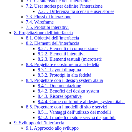
7.1. Caratteristiche dell’interazione
7.2. User stories per definire l’interazione
7.2.1. Differenza tra scenari e user stories
7.3. Flussi di interazione
7.4. Wireframe
7.5. Prototipi interattivi
8. Progettazione dell’interfaccia
8.1. Obiettivi dell’interfaccia
8.2. Elementi dell’interfaccia
8.2.1. Elementi di composizione
8.2.2. Elementi interattivi
8.2.3. Elementi testuali (microtesti)
8.3. Progettare e costruire in alta fedeltà
8.3.1. Layout di pagina
8.3.2. Prototipi in alta fedeltà
8.4. Progettare con il design system .italia
8.4.1. Documentazione
8.4.2. Benefici del design system
8.4.3. Risorse operative
8.4.4. Come contribuire al design system .italia
8.5. Progettare con i modelli di sito e servizi
8.5.1. Vantaggi dell’utilizzo dei modelli
8.5.2. I modelli di sito e servizi disponibili
9. Sviluppo dell’interfaccia
9.1. Approccio allo sviluppo