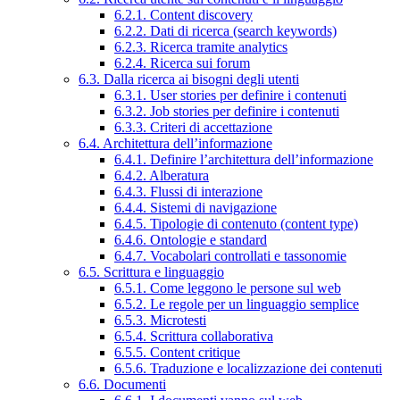
6.2.1. Content discovery
6.2.2. Dati di ricerca (search keywords)
6.2.3. Ricerca tramite analytics
6.2.4. Ricerca sui forum
6.3. Dalla ricerca ai bisogni degli utenti
6.3.1. User stories per definire i contenuti
6.3.2. Job stories per definire i contenuti
6.3.3. Criteri di accettazione
6.4. Architettura dell’informazione
6.4.1. Definire l’architettura dell’informazione
6.4.2. Alberatura
6.4.3. Flussi di interazione
6.4.4. Sistemi di navigazione
6.4.5. Tipologie di contenuto (content type)
6.4.6. Ontologie e standard
6.4.7. Vocabolari controllati e tassonomie
6.5. Scrittura e linguaggio
6.5.1. Come leggono le persone sul web
6.5.2. Le regole per un linguaggio semplice
6.5.3. Microtesti
6.5.4. Scrittura collaborativa
6.5.5. Content critique
6.5.6. Traduzione e localizzazione dei contenuti
6.6. Documenti