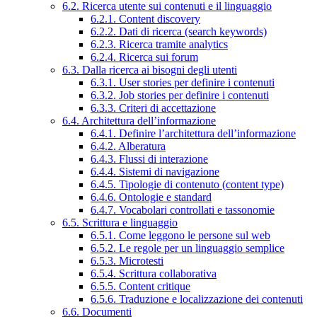
6.2. Ricerca utente sui contenuti e il linguaggio
6.2.1. Content discovery
6.2.2. Dati di ricerca (search keywords)
6.2.3. Ricerca tramite analytics
6.2.4. Ricerca sui forum
6.3. Dalla ricerca ai bisogni degli utenti
6.3.1. User stories per definire i contenuti
6.3.2. Job stories per definire i contenuti
6.3.3. Criteri di accettazione
6.4. Architettura dell’informazione
6.4.1. Definire l’architettura dell’informazione
6.4.2. Alberatura
6.4.3. Flussi di interazione
6.4.4. Sistemi di navigazione
6.4.5. Tipologie di contenuto (content type)
6.4.6. Ontologie e standard
6.4.7. Vocabolari controllati e tassonomie
6.5. Scrittura e linguaggio
6.5.1. Come leggono le persone sul web
6.5.2. Le regole per un linguaggio semplice
6.5.3. Microtesti
6.5.4. Scrittura collaborativa
6.5.5. Content critique
6.5.6. Traduzione e localizzazione dei contenuti
6.6. Documenti