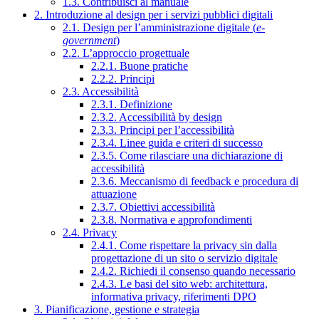
1.3. Contribuisci al manuale
2. Introduzione al design per i servizi pubblici digitali
2.1. Design per l’amministrazione digitale (
e-
government
)
2.2. L’approccio progettuale
2.2.1. Buone pratiche
2.2.2. Principi
2.3. Accessibilità
2.3.1. Definizione
2.3.2. Accessibilità by design
2.3.3. Principi per l’accessibilità
2.3.4. Linee guida e criteri di successo
2.3.5. Come rilasciare una dichiarazione di
accessibilità
2.3.6. Meccanismo di feedback e procedura di
attuazione
2.3.7. Obiettivi accessibilità
2.3.8. Normativa e approfondimenti
2.4. Privacy
2.4.1. Come rispettare la privacy sin dalla
progettazione di un sito o servizio digitale
2.4.2. Richiedi il consenso quando necessario
2.4.3. Le basi del sito web: architettura,
informativa privacy, riferimenti DPO
3. Pianificazione, gestione e strategia