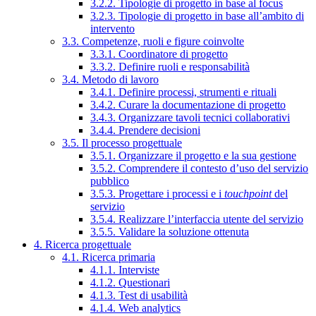
3.2.2. Tipologie di progetto in base al focus
3.2.3. Tipologie di progetto in base all’ambito di
intervento
3.3. Competenze, ruoli e figure coinvolte
3.3.1. Coordinatore di progetto
3.3.2. Definire ruoli e responsabilità
3.4. Metodo di lavoro
3.4.1. Definire processi, strumenti e rituali
3.4.2. Curare la documentazione di progetto
3.4.3. Organizzare tavoli tecnici collaborativi
3.4.4. Prendere decisioni
3.5. Il processo progettuale
3.5.1. Organizzare il progetto e la sua gestione
3.5.2. Comprendere il contesto d’uso del servizio
pubblico
3.5.3. Progettare i processi e i
touchpoint
del
servizio
3.5.4. Realizzare l’interfaccia utente del servizio
3.5.5. Validare la soluzione ottenuta
4. Ricerca progettuale
4.1. Ricerca primaria
4.1.1. Interviste
4.1.2. Questionari
4.1.3. Test di usabilità
4.1.4. Web analytics