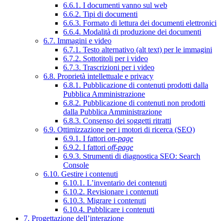
6.6.1. I documenti vanno sul web
6.6.2. Tipi di documenti
6.6.3. Formato di lettura dei documenti elettronici
6.6.4. Modalità di produzione dei documenti
6.7. Immagini e video
6.7.1. Testo alternativo (alt text) per le immagini
6.7.2. Sottotitoli per i video
6.7.3. Trascrizioni per i video
6.8. Proprietà intellettuale e privacy
6.8.1. Pubblicazione di contenuti prodotti dalla
Pubblica Amministrazione
6.8.2. Pubblicazione di contenuti non prodotti
dalla Pubblica Amministrazione
6.8.3. Consenso dei soggetti ritratti
6.9. Ottimizzazione per i motori di ricerca (SEO)
6.9.1. I fattori
on-page
6.9.2. I fattori
off-page
6.9.3. Strumenti di diagnostica SEO: Search
Console
6.10. Gestire i contenuti
6.10.1. L’inventario dei contenuti
6.10.2. Revisionare i contenuti
6.10.3. Migrare i contenuti
6.10.4. Pubblicare i contenuti
7. Progettazione dell’interazione