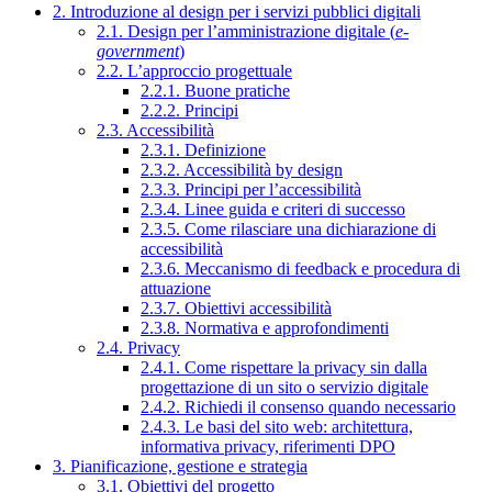
2. Introduzione al design per i servizi pubblici digitali
2.1. Design per l’amministrazione digitale (
e-
government
)
2.2. L’approccio progettuale
2.2.1. Buone pratiche
2.2.2. Principi
2.3. Accessibilità
2.3.1. Definizione
2.3.2. Accessibilità by design
2.3.3. Principi per l’accessibilità
2.3.4. Linee guida e criteri di successo
2.3.5. Come rilasciare una dichiarazione di
accessibilità
2.3.6. Meccanismo di feedback e procedura di
attuazione
2.3.7. Obiettivi accessibilità
2.3.8. Normativa e approfondimenti
2.4. Privacy
2.4.1. Come rispettare la privacy sin dalla
progettazione di un sito o servizio digitale
2.4.2. Richiedi il consenso quando necessario
2.4.3. Le basi del sito web: architettura,
informativa privacy, riferimenti DPO
3. Pianificazione, gestione e strategia
3.1. Obiettivi del progetto