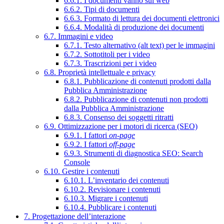
6.6.1. I documenti vanno sul web
6.6.2. Tipi di documenti
6.6.3. Formato di lettura dei documenti elettronici
6.6.4. Modalità di produzione dei documenti
6.7. Immagini e video
6.7.1. Testo alternativo (alt text) per le immagini
6.7.2. Sottotitoli per i video
6.7.3. Trascrizioni per i video
6.8. Proprietà intellettuale e privacy
6.8.1. Pubblicazione di contenuti prodotti dalla
Pubblica Amministrazione
6.8.2. Pubblicazione di contenuti non prodotti
dalla Pubblica Amministrazione
6.8.3. Consenso dei soggetti ritratti
6.9. Ottimizzazione per i motori di ricerca (SEO)
6.9.1. I fattori
on-page
6.9.2. I fattori
off-page
6.9.3. Strumenti di diagnostica SEO: Search
Console
6.10. Gestire i contenuti
6.10.1. L’inventario dei contenuti
6.10.2. Revisionare i contenuti
6.10.3. Migrare i contenuti
6.10.4. Pubblicare i contenuti
7. Progettazione dell’interazione