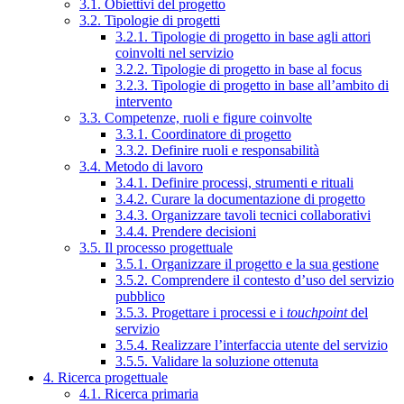
3.1. Obiettivi del progetto
3.2. Tipologie di progetti
3.2.1. Tipologie di progetto in base agli attori
coinvolti nel servizio
3.2.2. Tipologie di progetto in base al focus
3.2.3. Tipologie di progetto in base all’ambito di
intervento
3.3. Competenze, ruoli e figure coinvolte
3.3.1. Coordinatore di progetto
3.3.2. Definire ruoli e responsabilità
3.4. Metodo di lavoro
3.4.1. Definire processi, strumenti e rituali
3.4.2. Curare la documentazione di progetto
3.4.3. Organizzare tavoli tecnici collaborativi
3.4.4. Prendere decisioni
3.5. Il processo progettuale
3.5.1. Organizzare il progetto e la sua gestione
3.5.2. Comprendere il contesto d’uso del servizio
pubblico
3.5.3. Progettare i processi e i
touchpoint
del
servizio
3.5.4. Realizzare l’interfaccia utente del servizio
3.5.5. Validare la soluzione ottenuta
4. Ricerca progettuale
4.1. Ricerca primaria