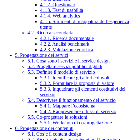
4.1.2. Questionari
4.1.3. Test di usabilità
4.1.4. Web analytics
4.1.5. Strumenti di mappatura dell’esperienza
utente
4.2. Ricerca secondaria
4.2.1. Ricerca documentale
4.2.2. Analisi benchmark
4.2.3. Valutazione euristica
5. Progettazione dei servizi
5.1. Cosa sono i servizi e il service design
5.2. Progettare servizi pubblici digitali
5.3. Definire il modello di servizio
5.3.1. Identificare gli attori coinvolti
5.3.2. Formulare la proposta di valore
5.3.3. Inquadrare gli elementi costitutivi del
servizio
5.4. Descrivere il funzionamento del servizio
5.4.1. Mappare l’ecosistema
5.4.2. Rappresentare i flussi di servizio
5.5. Co-progettare le soluzioni
5.5.1. Workshop di co-progettazione
6. Progettazione dei contenuti
6.1. Cos’è il content design
6.2. Ricerca utente sui contenuti e il linguaggio