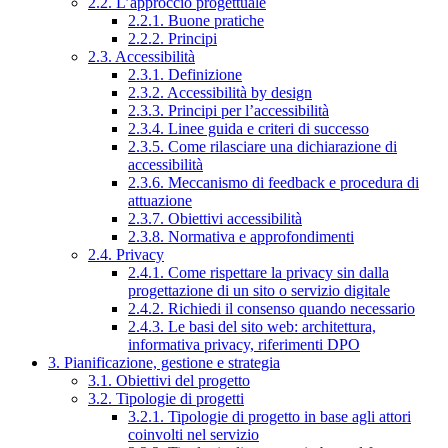
2.2. L’approccio progettuale
2.2.1. Buone pratiche
2.2.2. Principi
2.3. Accessibilità
2.3.1. Definizione
2.3.2. Accessibilità by design
2.3.3. Principi per l’accessibilità
2.3.4. Linee guida e criteri di successo
2.3.5. Come rilasciare una dichiarazione di
accessibilità
2.3.6. Meccanismo di feedback e procedura di
attuazione
2.3.7. Obiettivi accessibilità
2.3.8. Normativa e approfondimenti
2.4. Privacy
2.4.1. Come rispettare la privacy sin dalla
progettazione di un sito o servizio digitale
2.4.2. Richiedi il consenso quando necessario
2.4.3. Le basi del sito web: architettura,
informativa privacy, riferimenti DPO
3. Pianificazione, gestione e strategia
3.1. Obiettivi del progetto
3.2. Tipologie di progetti
3.2.1. Tipologie di progetto in base agli attori
coinvolti nel servizio