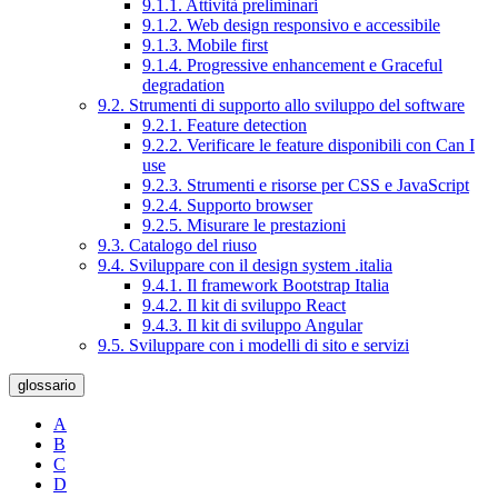
9.1.1. Attività preliminari
9.1.2. Web design responsivo e accessibile
9.1.3. Mobile first
9.1.4. Progressive enhancement e Graceful
degradation
9.2. Strumenti di supporto allo sviluppo del software
9.2.1. Feature detection
9.2.2. Verificare le feature disponibili con Can I
use
9.2.3. Strumenti e risorse per CSS e JavaScript
9.2.4. Supporto browser
9.2.5. Misurare le prestazioni
9.3. Catalogo del riuso
9.4. Sviluppare con il design system .italia
9.4.1. Il framework Bootstrap Italia
9.4.2. Il kit di sviluppo React
9.4.3. Il kit di sviluppo Angular
9.5. Sviluppare con i modelli di sito e servizi
glossario
A
B
C
D