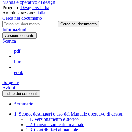
Manuale operativo di design
Progetto:
Designers Italia
Amministrazione:
italia
Cerca nel documento
Cerca nel documento
Informazioni
versione-corrente
Scarica
pdf
html
epub
Sorgente
Azioni
indice dei contenuti
Sommario
1. Scopo, destinatari e uso del Manuale operativo di design
1.1. Versionamento e storico
1.2. Consultazione del manuale
1.3. Contribuisci al manuale