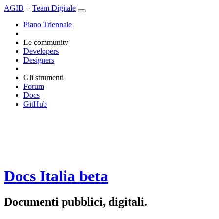
AGID
+
Team Digitale
Piano Triennale
Le community
Developers
Designers
Gli strumenti
Forum
Docs
GitHub
Docs Italia
beta
Documenti pubblici, digitali.