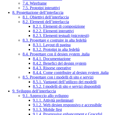
7.4. Wireframe
7.5. Prototipi interattivi
8. Progettazione dell’interfaccia
8.1. Obiettivi dell’interfaccia
8.2. Elementi dell’interfaccia
8.2.1. Elementi di composizione
8.2.2. Elementi interattivi
8.2.3. Elementi testuali (microtesti)
8.3. Progettare e costruire in alta fedeltà
8.3.1. Layout di pagina
8.3.2. Prototipi in alta fedeltà
8.4. Progettare con il design system .italia
8.4.1. Documentazione
8.4.2. Benefici del design system
8.4.3. Risorse operative
8.4.4. Come contribuire al design system .italia
8.5. Progettare con i modelli di sito e servizi
8.5.1. Vantaggi dell’utilizzo dei modelli
8.5.2. I modelli di sito e servizi disponibili
9. Sviluppo dell’interfaccia
9.1. Approccio allo sviluppo
9.1.1. Attività preliminari
9.1.2. Web design responsivo e accessibile
9.1.3. Mobile first
9.1.4. Progressive enhancement e Graceful