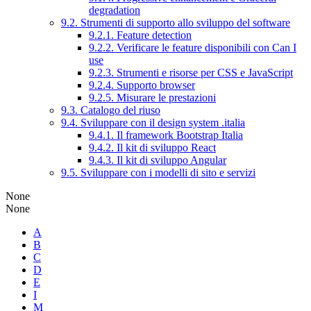
degradation
9.2. Strumenti di supporto allo sviluppo del software
9.2.1. Feature detection
9.2.2. Verificare le feature disponibili con Can I
use
9.2.3. Strumenti e risorse per CSS e JavaScript
9.2.4. Supporto browser
9.2.5. Misurare le prestazioni
9.3. Catalogo del riuso
9.4. Sviluppare con il design system .italia
9.4.1. Il framework Bootstrap Italia
9.4.2. Il kit di sviluppo React
9.4.3. Il kit di sviluppo Angular
9.5. Sviluppare con i modelli di sito e servizi
None
None
A
B
C
D
E
I
M