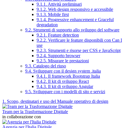
9.1.1. Attività preliminari
9.1.2. Web design responsivo e accessibile
9.1.3. Mobile first
9.1.4. Progressive enhancement e Graceful
degradation
9.2. Strumenti di supporto allo sviluppo del software
9.2.1. Feature detection
9.2.2. Verificare le feature disponibili con Can I
use
9.2.3. Strumenti e risorse per CSS e JavaScript
9.2.4. Supporto browser
9.2.5. Misurare le prestazioni
9.3. Catalogo del riuso
9.4. Sviluppare con il design system .italia
9.4.1. Il framework Bootstrap Italia
9.4.2. Il kit di sviluppo React
9.4.3. Il kit di sviluppo Angular
9.5. Sviluppare con i modelli di sito e servizi
1. Scopo, destinatari e uso del Manuale operativo di design
Team per la Trasformazione Digitale
in collaborazione con
Agenzia per l'Italia Digitale