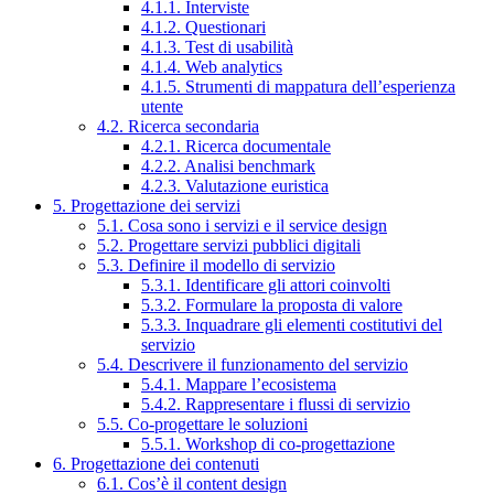
4.1.1. Interviste
4.1.2. Questionari
4.1.3. Test di usabilità
4.1.4. Web analytics
4.1.5. Strumenti di mappatura dell’esperienza
utente
4.2. Ricerca secondaria
4.2.1. Ricerca documentale
4.2.2. Analisi benchmark
4.2.3. Valutazione euristica
5. Progettazione dei servizi
5.1. Cosa sono i servizi e il service design
5.2. Progettare servizi pubblici digitali
5.3. Definire il modello di servizio
5.3.1. Identificare gli attori coinvolti
5.3.2. Formulare la proposta di valore
5.3.3. Inquadrare gli elementi costitutivi del
servizio
5.4. Descrivere il funzionamento del servizio
5.4.1. Mappare l’ecosistema
5.4.2. Rappresentare i flussi di servizio
5.5. Co-progettare le soluzioni
5.5.1. Workshop di co-progettazione
6. Progettazione dei contenuti
6.1. Cos’è il content design