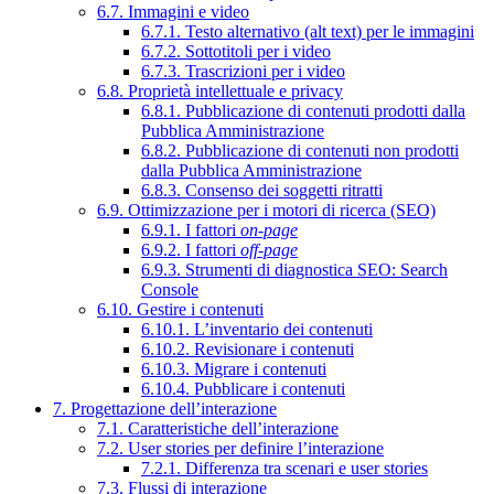
6.7. Immagini e video
6.7.1. Testo alternativo (alt text) per le immagini
6.7.2. Sottotitoli per i video
6.7.3. Trascrizioni per i video
6.8. Proprietà intellettuale e privacy
6.8.1. Pubblicazione di contenuti prodotti dalla
Pubblica Amministrazione
6.8.2. Pubblicazione di contenuti non prodotti
dalla Pubblica Amministrazione
6.8.3. Consenso dei soggetti ritratti
6.9. Ottimizzazione per i motori di ricerca (SEO)
6.9.1. I fattori
on-page
6.9.2. I fattori
off-page
6.9.3. Strumenti di diagnostica SEO: Search
Console
6.10. Gestire i contenuti
6.10.1. L’inventario dei contenuti
6.10.2. Revisionare i contenuti
6.10.3. Migrare i contenuti
6.10.4. Pubblicare i contenuti
7. Progettazione dell’interazione
7.1. Caratteristiche dell’interazione
7.2. User stories per definire l’interazione
7.2.1. Differenza tra scenari e user stories
7.3. Flussi di interazione