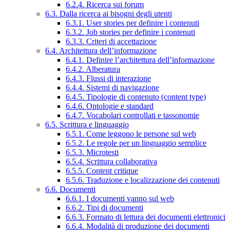
6.2.4. Ricerca sui forum
6.3. Dalla ricerca ai bisogni degli utenti
6.3.1. User stories per definire i contenuti
6.3.2. Job stories per definire i contenuti
6.3.3. Criteri di accettazione
6.4. Architettura dell’informazione
6.4.1. Definire l’architettura dell’informazione
6.4.2. Alberatura
6.4.3. Flussi di interazione
6.4.4. Sistemi di navigazione
6.4.5. Tipologie di contenuto (content type)
6.4.6. Ontologie e standard
6.4.7. Vocabolari controllati e tassonomie
6.5. Scrittura e linguaggio
6.5.1. Come leggono le persone sul web
6.5.2. Le regole per un linguaggio semplice
6.5.3. Microtesti
6.5.4. Scrittura collaborativa
6.5.5. Content critique
6.5.6. Traduzione e localizzazione dei contenuti
6.6. Documenti
6.6.1. I documenti vanno sul web
6.6.2. Tipi di documenti
6.6.3. Formato di lettura dei documenti elettronici
6.6.4. Modalità di produzione dei documenti