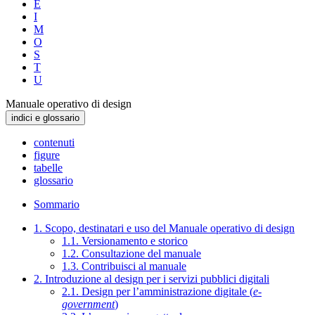
E
I
M
O
S
T
U
Manuale operativo di design
indici e glossario
contenuti
figure
tabelle
glossario
Sommario
1. Scopo, destinatari e uso del Manuale operativo di design
1.1. Versionamento e storico
1.2. Consultazione del manuale
1.3. Contribuisci al manuale
2. Introduzione al design per i servizi pubblici digitali
2.1. Design per l’amministrazione digitale (
e-
government
)