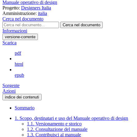
Manuale operativo di design
Progetto:
Designers Italia
Amministrazione:
italia
Cerca nel documento
Cerca nel documento
Informazioni
versione-corrente
Scarica
pdf
html
epub
Sorgente
Azioni
indice dei contenuti
Sommario
1. Scopo, destinatari e uso del Manuale operativo di design
1.1. Versionamento e storico
1.2. Consultazione del manuale
1.3. Contribuisci al manuale