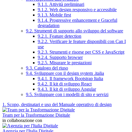
9.1.1. Attività preliminari
9.1.2. Web design responsivo e accessibile
9.1.3. Mobile first
9.1.4. Progressive enhancement e Graceful
degradation
9.2. Strumenti di supporto allo sviluppo del software
9.2.1. Feature detection
9.2.2. Verificare le feature disponibili con Can I
use
9.2.3. Strumenti e risorse per CSS e JavaScript
9.2.4. Supporto browser
9.2.5. Misurare le prestazioni
9.3. Catalogo del riuso
9.4. Sviluppare con il design system .italia
9.4.1. Il framework Bootstrap Italia
9.4.2. Il kit di sviluppo React
9.4.3. Il kit di sviluppo Angular
9.5. Sviluppare con i modelli di sito e servizi
1. Scopo, destinatari e uso del Manuale operativo di design
Team per la Trasformazione Digitale
in collaborazione con
Agenzia per l'Italia Digitale