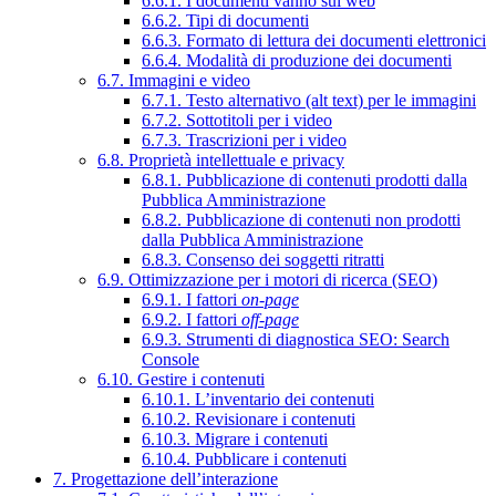
6.6.1. I documenti vanno sul web
6.6.2. Tipi di documenti
6.6.3. Formato di lettura dei documenti elettronici
6.6.4. Modalità di produzione dei documenti
6.7. Immagini e video
6.7.1. Testo alternativo (alt text) per le immagini
6.7.2. Sottotitoli per i video
6.7.3. Trascrizioni per i video
6.8. Proprietà intellettuale e privacy
6.8.1. Pubblicazione di contenuti prodotti dalla
Pubblica Amministrazione
6.8.2. Pubblicazione di contenuti non prodotti
dalla Pubblica Amministrazione
6.8.3. Consenso dei soggetti ritratti
6.9. Ottimizzazione per i motori di ricerca (SEO)
6.9.1. I fattori
on-page
6.9.2. I fattori
off-page
6.9.3. Strumenti di diagnostica SEO: Search
Console
6.10. Gestire i contenuti
6.10.1. L’inventario dei contenuti
6.10.2. Revisionare i contenuti
6.10.3. Migrare i contenuti
6.10.4. Pubblicare i contenuti
7. Progettazione dell’interazione