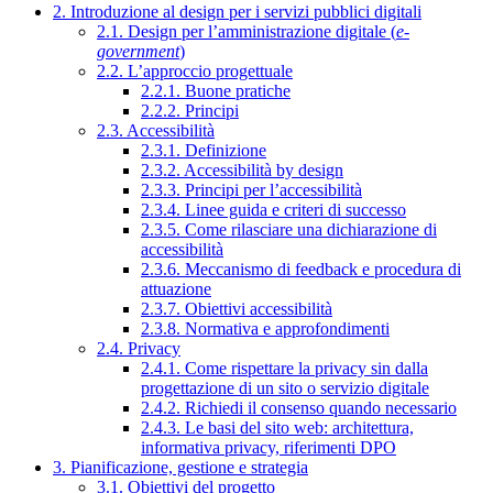
2. Introduzione al design per i servizi pubblici digitali
2.1. Design per l’amministrazione digitale (
e-
government
)
2.2. L’approccio progettuale
2.2.1. Buone pratiche
2.2.2. Principi
2.3. Accessibilità
2.3.1. Definizione
2.3.2. Accessibilità by design
2.3.3. Principi per l’accessibilità
2.3.4. Linee guida e criteri di successo
2.3.5. Come rilasciare una dichiarazione di
accessibilità
2.3.6. Meccanismo di feedback e procedura di
attuazione
2.3.7. Obiettivi accessibilità
2.3.8. Normativa e approfondimenti
2.4. Privacy
2.4.1. Come rispettare la privacy sin dalla
progettazione di un sito o servizio digitale
2.4.2. Richiedi il consenso quando necessario
2.4.3. Le basi del sito web: architettura,
informativa privacy, riferimenti DPO
3. Pianificazione, gestione e strategia
3.1. Obiettivi del progetto