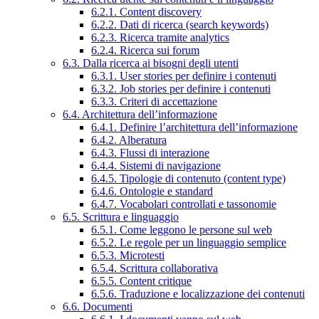
6.2.1. Content discovery
6.2.2. Dati di ricerca (search keywords)
6.2.3. Ricerca tramite analytics
6.2.4. Ricerca sui forum
6.3. Dalla ricerca ai bisogni degli utenti
6.3.1. User stories per definire i contenuti
6.3.2. Job stories per definire i contenuti
6.3.3. Criteri di accettazione
6.4. Architettura dell’informazione
6.4.1. Definire l’architettura dell’informazione
6.4.2. Alberatura
6.4.3. Flussi di interazione
6.4.4. Sistemi di navigazione
6.4.5. Tipologie di contenuto (content type)
6.4.6. Ontologie e standard
6.4.7. Vocabolari controllati e tassonomie
6.5. Scrittura e linguaggio
6.5.1. Come leggono le persone sul web
6.5.2. Le regole per un linguaggio semplice
6.5.3. Microtesti
6.5.4. Scrittura collaborativa
6.5.5. Content critique
6.5.6. Traduzione e localizzazione dei contenuti
6.6. Documenti