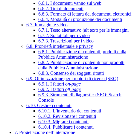
6.6.1. I documenti vanno sul web
6.6.2. Tipi di documenti
6.6.3. Formato di lettura dei documenti elettronici
6.6.4. Modalità di produzione dei documenti
6.7. Immagini e video
6.7.1. Testo alternativo (alt text) per le immagini
6.7.2. Sottotitoli per i video
6.7.3. Trascrizioni per i video
6.8. Proprietà intellettuale e privacy
6.8.1. Pubblicazione di contenuti prodotti dalla
Pubblica Amministrazione
6.8.2. Pubblicazione di contenuti non prodotti
dalla Pubblica Amministrazione
6.8.3. Consenso dei soggetti ritratti
6.9. Ottimizzazione per i motori di ricerca (SEO)
6.9.1. I fattori
on-page
6.9.2. I fattori
off-page
6.9.3. Strumenti di diagnostica SEO: Search
Console
6.10. Gestire i contenuti
6.10.1. L’inventario dei contenuti
6.10.2. Revisionare i contenuti
6.10.3. Migrare i contenuti
6.10.4. Pubblicare i contenuti
7. Progettazione dell’interazione