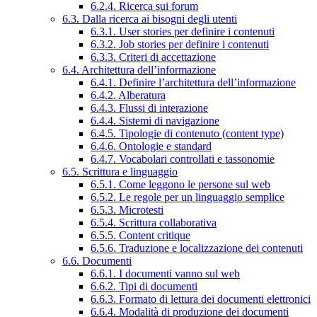
6.2.4. Ricerca sui forum
6.3. Dalla ricerca ai bisogni degli utenti
6.3.1. User stories per definire i contenuti
6.3.2. Job stories per definire i contenuti
6.3.3. Criteri di accettazione
6.4. Architettura dell’informazione
6.4.1. Definire l’architettura dell’informazione
6.4.2. Alberatura
6.4.3. Flussi di interazione
6.4.4. Sistemi di navigazione
6.4.5. Tipologie di contenuto (content type)
6.4.6. Ontologie e standard
6.4.7. Vocabolari controllati e tassonomie
6.5. Scrittura e linguaggio
6.5.1. Come leggono le persone sul web
6.5.2. Le regole per un linguaggio semplice
6.5.3. Microtesti
6.5.4. Scrittura collaborativa
6.5.5. Content critique
6.5.6. Traduzione e localizzazione dei contenuti
6.6. Documenti
6.6.1. I documenti vanno sul web
6.6.2. Tipi di documenti
6.6.3. Formato di lettura dei documenti elettronici
6.6.4. Modalità di produzione dei documenti