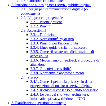
1.3. Contribuisci al manuale
2. Introduzione al design per i servizi pubblici digitali
2.1. Design per l’amministrazione digitale (
e-
government
)
2.2. L’approccio progettuale
2.2.1. Buone pratiche
2.2.2. Principi
2.3. Accessibilità
2.3.1. Definizione
2.3.2. Accessibilità by design
2.3.3. Principi per l’accessibilità
2.3.4. Linee guida e criteri di successo
2.3.5. Come rilasciare una dichiarazione di
accessibilità
2.3.6. Meccanismo di feedback e procedura di
attuazione
2.3.7. Obiettivi accessibilità
2.3.8. Normativa e approfondimenti
2.4. Privacy
2.4.1. Come rispettare la privacy sin dalla
progettazione di un sito o servizio digitale
2.4.2. Richiedi il consenso quando necessario
2.4.3. Le basi del sito web: architettura,
informativa privacy, riferimenti DPO
3. Pianificazione, gestione e strategia