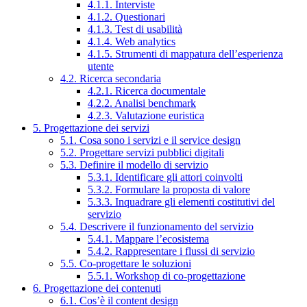
4.1.1. Interviste
4.1.2. Questionari
4.1.3. Test di usabilità
4.1.4. Web analytics
4.1.5. Strumenti di mappatura dell’esperienza
utente
4.2. Ricerca secondaria
4.2.1. Ricerca documentale
4.2.2. Analisi benchmark
4.2.3. Valutazione euristica
5. Progettazione dei servizi
5.1. Cosa sono i servizi e il service design
5.2. Progettare servizi pubblici digitali
5.3. Definire il modello di servizio
5.3.1. Identificare gli attori coinvolti
5.3.2. Formulare la proposta di valore
5.3.3. Inquadrare gli elementi costitutivi del
servizio
5.4. Descrivere il funzionamento del servizio
5.4.1. Mappare l’ecosistema
5.4.2. Rappresentare i flussi di servizio
5.5. Co-progettare le soluzioni
5.5.1. Workshop di co-progettazione
6. Progettazione dei contenuti
6.1. Cos’è il content design