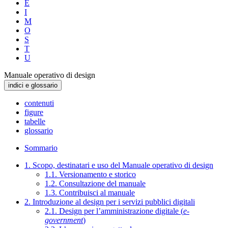
E
I
M
O
S
T
U
Manuale operativo di design
indici e glossario
contenuti
figure
tabelle
glossario
Sommario
1. Scopo, destinatari e uso del Manuale operativo di design
1.1. Versionamento e storico
1.2. Consultazione del manuale
1.3. Contribuisci al manuale
2. Introduzione al design per i servizi pubblici digitali
2.1. Design per l’amministrazione digitale (
e-
government
)