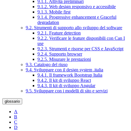
9.1.1. Attività preliminari
9.1.2. Web design responsivo e accessibile
9.1.3. Mobile first
9.1.4. Progressive enhancement e Graceful
degradation
9.2. Strumenti di supporto allo sviluppo del software
9.2.1. Feature detection
9.2.2. Verificare le feature disponibili con Can I
use
9.2.3. Strumenti e risorse per CSS e JavaScript
9.2.4. Supporto browser
9.2.5. Misurare le prestazioni
9.3. Catalogo del riuso
9.4. Sviluppare con il design system .italia
9.4.1. Il framework Bootstrap Italia
9.4.2. Il kit di sviluppo React
9.4.3. Il kit di sviluppo Angular
9.5. Sviluppare con i modelli di sito e servizi
glossario
A
B
C
D