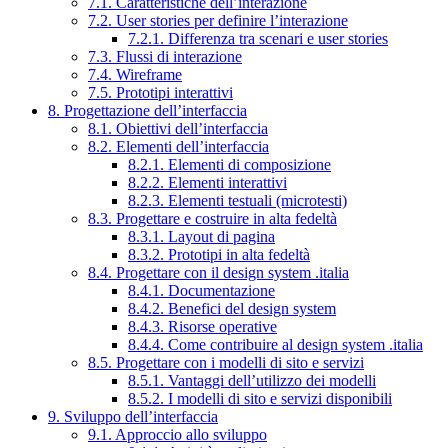
7.1. Caratteristiche dell’interazione
7.2. User stories per definire l’interazione
7.2.1. Differenza tra scenari e user stories
7.3. Flussi di interazione
7.4. Wireframe
7.5. Prototipi interattivi
8. Progettazione dell’interfaccia
8.1. Obiettivi dell’interfaccia
8.2. Elementi dell’interfaccia
8.2.1. Elementi di composizione
8.2.2. Elementi interattivi
8.2.3. Elementi testuali (microtesti)
8.3. Progettare e costruire in alta fedeltà
8.3.1. Layout di pagina
8.3.2. Prototipi in alta fedeltà
8.4. Progettare con il design system .italia
8.4.1. Documentazione
8.4.2. Benefici del design system
8.4.3. Risorse operative
8.4.4. Come contribuire al design system .italia
8.5. Progettare con i modelli di sito e servizi
8.5.1. Vantaggi dell’utilizzo dei modelli
8.5.2. I modelli di sito e servizi disponibili
9. Sviluppo dell’interfaccia
9.1. Approccio allo sviluppo