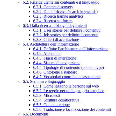
6.2. Ricerca utente sui contenuti e il linguaggio
6.2.1. Content discovery
6.2.2. Dati di ricerca (search keywords)
6.2.3. Ricerca tramite analytics
6.2.4. Ricerca sui forum
6.3. Dalla ricerca ai bisogni degli utenti
6.3.1. User stories per definire i contenuti
6.3.2. Job stories per definire i contenuti
6.3.3. Criteri di accettazione
6.4. Architettura dell’informazione
6.4.1. Definire l’architettura dell’informazione
6.4.2. Alberatura
6.4.3. Flussi di interazione
6.4.4. Sistemi di navigazione
6.4.5. Tipologie di contenuto (content type)
6.4.6. Ontologie e standard
6.4.7. Vocabolari controllati e tassonomie
6.5. Scrittura e linguaggio
6.5.1. Come leggono le persone sul web
6.5.2. Le regole per un linguaggio semplice
6.5.3. Microtesti
6.5.4. Scrittura collaborativa
6.5.5. Content critique
6.5.6. Traduzione e localizzazione dei contenuti
6.6. Documenti