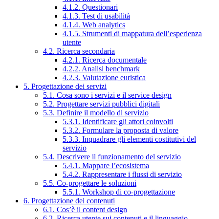
4.1.2. Questionari
4.1.3. Test di usabilità
4.1.4. Web analytics
4.1.5. Strumenti di mappatura dell’esperienza
utente
4.2. Ricerca secondaria
4.2.1. Ricerca documentale
4.2.2. Analisi benchmark
4.2.3. Valutazione euristica
5. Progettazione dei servizi
5.1. Cosa sono i servizi e il service design
5.2. Progettare servizi pubblici digitali
5.3. Definire il modello di servizio
5.3.1. Identificare gli attori coinvolti
5.3.2. Formulare la proposta di valore
5.3.3. Inquadrare gli elementi costitutivi del
servizio
5.4. Descrivere il funzionamento del servizio
5.4.1. Mappare l’ecosistema
5.4.2. Rappresentare i flussi di servizio
5.5. Co-progettare le soluzioni
5.5.1. Workshop di co-progettazione
6. Progettazione dei contenuti
6.1. Cos’è il content design
6.2. Ricerca utente sui contenuti e il linguaggio