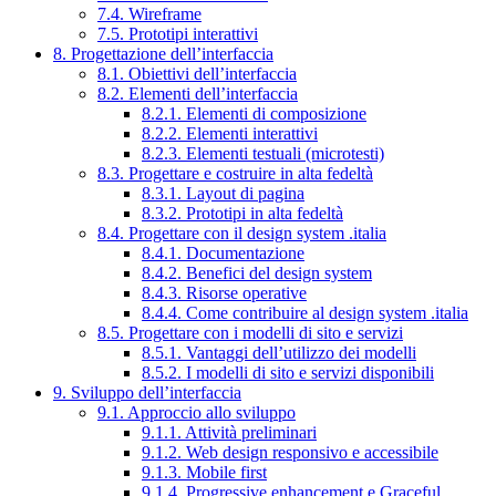
7.4. Wireframe
7.5. Prototipi interattivi
8. Progettazione dell’interfaccia
8.1. Obiettivi dell’interfaccia
8.2. Elementi dell’interfaccia
8.2.1. Elementi di composizione
8.2.2. Elementi interattivi
8.2.3. Elementi testuali (microtesti)
8.3. Progettare e costruire in alta fedeltà
8.3.1. Layout di pagina
8.3.2. Prototipi in alta fedeltà
8.4. Progettare con il design system .italia
8.4.1. Documentazione
8.4.2. Benefici del design system
8.4.3. Risorse operative
8.4.4. Come contribuire al design system .italia
8.5. Progettare con i modelli di sito e servizi
8.5.1. Vantaggi dell’utilizzo dei modelli
8.5.2. I modelli di sito e servizi disponibili
9. Sviluppo dell’interfaccia
9.1. Approccio allo sviluppo
9.1.1. Attività preliminari
9.1.2. Web design responsivo e accessibile
9.1.3. Mobile first
9.1.4. Progressive enhancement e Graceful