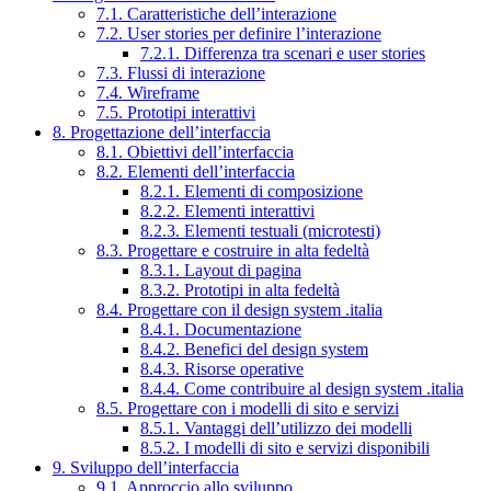
7.1. Caratteristiche dell’interazione
7.2. User stories per definire l’interazione
7.2.1. Differenza tra scenari e user stories
7.3. Flussi di interazione
7.4. Wireframe
7.5. Prototipi interattivi
8. Progettazione dell’interfaccia
8.1. Obiettivi dell’interfaccia
8.2. Elementi dell’interfaccia
8.2.1. Elementi di composizione
8.2.2. Elementi interattivi
8.2.3. Elementi testuali (microtesti)
8.3. Progettare e costruire in alta fedeltà
8.3.1. Layout di pagina
8.3.2. Prototipi in alta fedeltà
8.4. Progettare con il design system .italia
8.4.1. Documentazione
8.4.2. Benefici del design system
8.4.3. Risorse operative
8.4.4. Come contribuire al design system .italia
8.5. Progettare con i modelli di sito e servizi
8.5.1. Vantaggi dell’utilizzo dei modelli
8.5.2. I modelli di sito e servizi disponibili
9. Sviluppo dell’interfaccia
9.1. Approccio allo sviluppo