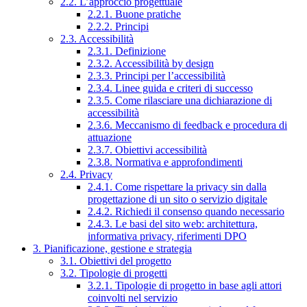
2.2. L’approccio progettuale
2.2.1. Buone pratiche
2.2.2. Principi
2.3. Accessibilità
2.3.1. Definizione
2.3.2. Accessibilità by design
2.3.3. Principi per l’accessibilità
2.3.4. Linee guida e criteri di successo
2.3.5. Come rilasciare una dichiarazione di
accessibilità
2.3.6. Meccanismo di feedback e procedura di
attuazione
2.3.7. Obiettivi accessibilità
2.3.8. Normativa e approfondimenti
2.4. Privacy
2.4.1. Come rispettare la privacy sin dalla
progettazione di un sito o servizio digitale
2.4.2. Richiedi il consenso quando necessario
2.4.3. Le basi del sito web: architettura,
informativa privacy, riferimenti DPO
3. Pianificazione, gestione e strategia
3.1. Obiettivi del progetto
3.2. Tipologie di progetti
3.2.1. Tipologie di progetto in base agli attori
coinvolti nel servizio