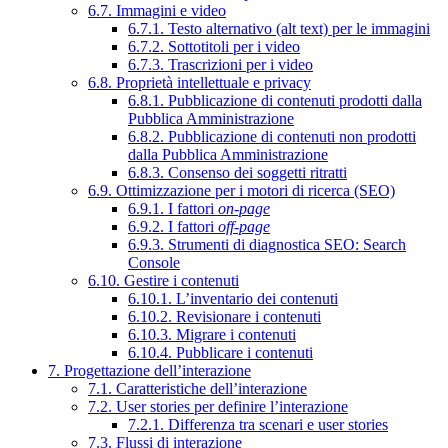
6.7. Immagini e video
6.7.1. Testo alternativo (alt text) per le immagini
6.7.2. Sottotitoli per i video
6.7.3. Trascrizioni per i video
6.8. Proprietà intellettuale e privacy
6.8.1. Pubblicazione di contenuti prodotti dalla
Pubblica Amministrazione
6.8.2. Pubblicazione di contenuti non prodotti
dalla Pubblica Amministrazione
6.8.3. Consenso dei soggetti ritratti
6.9. Ottimizzazione per i motori di ricerca (SEO)
6.9.1. I fattori
on-page
6.9.2. I fattori
off-page
6.9.3. Strumenti di diagnostica SEO: Search
Console
6.10. Gestire i contenuti
6.10.1. L’inventario dei contenuti
6.10.2. Revisionare i contenuti
6.10.3. Migrare i contenuti
6.10.4. Pubblicare i contenuti
7. Progettazione dell’interazione
7.1. Caratteristiche dell’interazione
7.2. User stories per definire l’interazione
7.2.1. Differenza tra scenari e user stories
7.3. Flussi di interazione