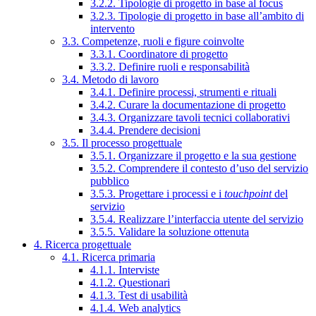
3.2.2. Tipologie di progetto in base al focus
3.2.3. Tipologie di progetto in base all’ambito di
intervento
3.3. Competenze, ruoli e figure coinvolte
3.3.1. Coordinatore di progetto
3.3.2. Definire ruoli e responsabilità
3.4. Metodo di lavoro
3.4.1. Definire processi, strumenti e rituali
3.4.2. Curare la documentazione di progetto
3.4.3. Organizzare tavoli tecnici collaborativi
3.4.4. Prendere decisioni
3.5. Il processo progettuale
3.5.1. Organizzare il progetto e la sua gestione
3.5.2. Comprendere il contesto d’uso del servizio
pubblico
3.5.3. Progettare i processi e i
touchpoint
del
servizio
3.5.4. Realizzare l’interfaccia utente del servizio
3.5.5. Validare la soluzione ottenuta
4. Ricerca progettuale
4.1. Ricerca primaria
4.1.1. Interviste
4.1.2. Questionari
4.1.3. Test di usabilità
4.1.4. Web analytics