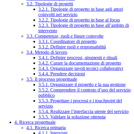
3.2. Tipologie di progetti
3.2.1. Tipologie di progetto in base agli attori
coinvolti nel servizio
3.2.2. Tipologie di progetto in base al focus
3.2.3. Tipologie di progetto in base all’ambito di
intervento
3.3. Competenze, ruoli e figure coinvolte
3.3.1. Coordinatore di progetto
3.3.2. Definire ruoli e responsabilità
3.4. Metodo di lavoro
3.4.1. Definire processi, strumenti e rituali
3.4.2. Curare la documentazione di progetto
3.4.3. Organizzare tavoli tecnici collaborativi
3.4.4. Prendere decisioni
3.5. Il processo progettuale
3.5.1. Organizzare il progetto e la sua gestione
3.5.2. Comprendere il contesto d’uso del servizio
pubblico
3.5.3. Progettare i processi e i
touchpoint
del
servizio
3.5.4. Realizzare l’interfaccia utente del servizio
3.5.5. Validare la soluzione ottenuta
4. Ricerca progettuale
4.1. Ricerca primaria
4.1.1. Interviste