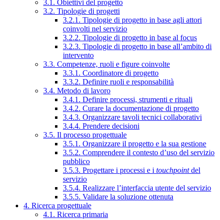
3.1. Obiettivi del progetto
3.2. Tipologie di progetti
3.2.1. Tipologie di progetto in base agli attori
coinvolti nel servizio
3.2.2. Tipologie di progetto in base al focus
3.2.3. Tipologie di progetto in base all’ambito di
intervento
3.3. Competenze, ruoli e figure coinvolte
3.3.1. Coordinatore di progetto
3.3.2. Definire ruoli e responsabilità
3.4. Metodo di lavoro
3.4.1. Definire processi, strumenti e rituali
3.4.2. Curare la documentazione di progetto
3.4.3. Organizzare tavoli tecnici collaborativi
3.4.4. Prendere decisioni
3.5. Il processo progettuale
3.5.1. Organizzare il progetto e la sua gestione
3.5.2. Comprendere il contesto d’uso del servizio
pubblico
3.5.3. Progettare i processi e i
touchpoint
del
servizio
3.5.4. Realizzare l’interfaccia utente del servizio
3.5.5. Validare la soluzione ottenuta
4. Ricerca progettuale
4.1. Ricerca primaria