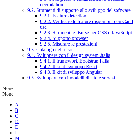
degradation
9.2. Strumenti di supporto allo sviluppo del software
9.2.1. Feature detection
9.2.2. Verificare le feature disponibili con Can I
use
9.2.3. Strumenti e risorse per CSS e JavaScript
9.2.4. Supporto browser
9.2.5. Misurare le prestazioni
9.3. Catalogo del riuso
9.4. Sviluppare con il design system .italia
9.4.1. Il framework Bootstrap Italia
9.4.2. Il kit di sviluppo React
9.4.3. Il kit di sviluppo Angular
9.5. Sviluppare con i modelli di sito e servizi
None
None
A
B
C
D
E
I
M