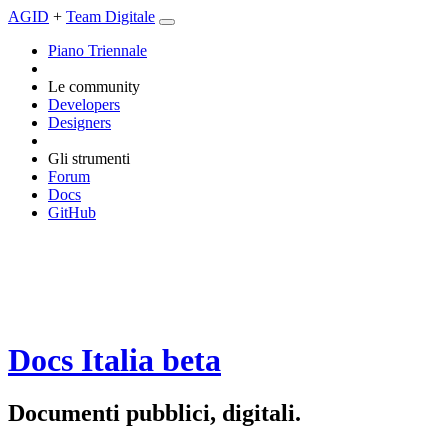
AGID
+
Team Digitale
Piano Triennale
Le community
Developers
Designers
Gli strumenti
Forum
Docs
GitHub
Docs Italia
beta
Documenti pubblici, digitali.