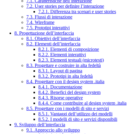
7.1. Caratteristiche dell’interazione
7.2. User stories per definire l’interazione
7.2.1. Differenza tra scenari e user stories
7.3. Flussi di interazione
7.4. Wireframe
7.5. Prototipi interattivi
8. Progettazione dell’interfaccia
8.1. Obiettivi dell’interfaccia
8.2. Elementi dell’interfaccia
8.2.1. Elementi di composizione
8.2.2. Elementi interattivi
8.2.3. Elementi testuali (microtesti)
8.3. Progettare e costruire in alta fedeltà
8.3.1. Layout di pagina
8.3.2. Prototipi in alta fedeltà
8.4. Progettare con il design system .italia
8.4.1. Documentazione
8.4.2. Benefici del design system
8.4.3. Risorse operative
8.4.4. Come contribuire al design system .italia
8.5. Progettare con i modelli di sito e servizi
8.5.1. Vantaggi dell’utilizzo dei modelli
8.5.2. I modelli di sito e servizi disponibili
9. Sviluppo dell’interfaccia
9.1. Approccio allo sviluppo