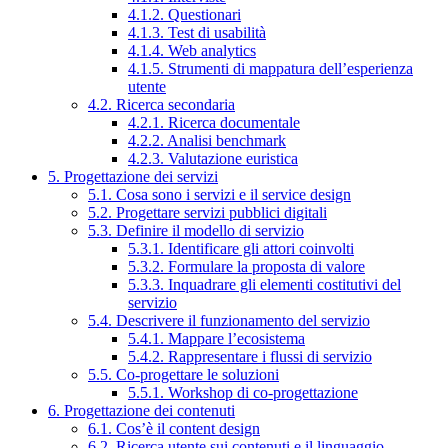
4.1.2. Questionari
4.1.3. Test di usabilità
4.1.4. Web analytics
4.1.5. Strumenti di mappatura dell’esperienza
utente
4.2. Ricerca secondaria
4.2.1. Ricerca documentale
4.2.2. Analisi benchmark
4.2.3. Valutazione euristica
5. Progettazione dei servizi
5.1. Cosa sono i servizi e il service design
5.2. Progettare servizi pubblici digitali
5.3. Definire il modello di servizio
5.3.1. Identificare gli attori coinvolti
5.3.2. Formulare la proposta di valore
5.3.3. Inquadrare gli elementi costitutivi del
servizio
5.4. Descrivere il funzionamento del servizio
5.4.1. Mappare l’ecosistema
5.4.2. Rappresentare i flussi di servizio
5.5. Co-progettare le soluzioni
5.5.1. Workshop di co-progettazione
6. Progettazione dei contenuti
6.1. Cos’è il content design
6.2. Ricerca utente sui contenuti e il linguaggio