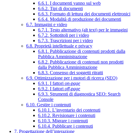
6.6.1. I documenti vanno sul web
6.6.2. Tipi di documenti
6.6.3. Formato di lettura dei documenti elettronici
6.6.4. Modalità di produzione dei documenti
6.7. Immagini e video
6.7.1. Testo alternativo (alt text) per le immagini
6.7.2. Sottotitoli per i video
6.7.3. Trascrizioni per i video
6.8. Proprietà intellettuale e privacy
6.8.1. Pubblicazione di contenuti prodotti dalla
Pubblica Amministrazione
6.8.2. Pubblicazione di contenuti non prodotti
dalla Pubblica Amministrazione
6.8.3. Consenso dei soggetti ritratti
6.9. Ottimizzazione per i motori di ricerca (SEO)
6.9.1. I fattori
on-page
6.9.2. I fattori
off-page
6.9.3. Strumenti di diagnostica SEO: Search
Console
6.10. Gestire i contenuti
6.10.1. L’inventario dei contenuti
6.10.2. Revisionare i contenuti
6.10.3. Migrare i contenuti
6.10.4. Pubblicare i contenuti
7. Progettazione dell’interazione