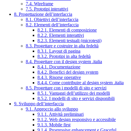
7.4. Wireframe
7.5. Prototipi interattivi
8. Progettazione dell’interfaccia
8.1. Obiettivi dell’interfaccia
8.2. Elementi dell’interfaccia
8.2.1. Elementi di composizione
8.2.2. Elementi interattivi
8.2.3. Elementi testuali (microtesti)
8.3. Progettare e costruire in alta fedeltà
8.3.1. Layout di pagina
8.3.2. Prototipi in alta fedeltà
8.4. Progettare con il design system .italia
8.4.1. Documentazione
8.4.2. Benefici del design system
8.4.3. Risorse operative
8.4.4. Come contribuire al design system .italia
8.5. Progettare con i modelli di sito e servizi
8.5.1. Vantaggi dell’utilizzo dei modelli
8.5.2. I modelli di sito e servizi disponibili
9. Sviluppo dell’interfaccia
9.1. Approccio allo sviluppo
9.1.1. Attività preliminari
9.1.2. Web design responsivo e accessibile
9.1.3. Mobile first
9.1.4. Progressive enhancement e Graceful