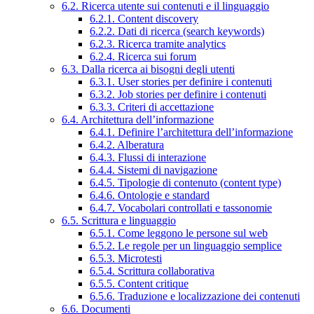
6.2. Ricerca utente sui contenuti e il linguaggio
6.2.1. Content discovery
6.2.2. Dati di ricerca (search keywords)
6.2.3. Ricerca tramite analytics
6.2.4. Ricerca sui forum
6.3. Dalla ricerca ai bisogni degli utenti
6.3.1. User stories per definire i contenuti
6.3.2. Job stories per definire i contenuti
6.3.3. Criteri di accettazione
6.4. Architettura dell’informazione
6.4.1. Definire l’architettura dell’informazione
6.4.2. Alberatura
6.4.3. Flussi di interazione
6.4.4. Sistemi di navigazione
6.4.5. Tipologie di contenuto (content type)
6.4.6. Ontologie e standard
6.4.7. Vocabolari controllati e tassonomie
6.5. Scrittura e linguaggio
6.5.1. Come leggono le persone sul web
6.5.2. Le regole per un linguaggio semplice
6.5.3. Microtesti
6.5.4. Scrittura collaborativa
6.5.5. Content critique
6.5.6. Traduzione e localizzazione dei contenuti
6.6. Documenti