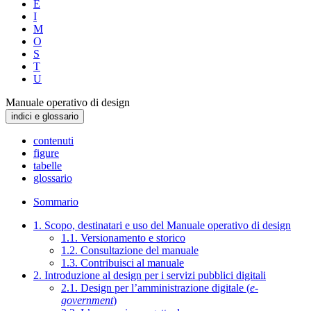
E
I
M
O
S
T
U
Manuale operativo di design
indici e glossario
contenuti
figure
tabelle
glossario
Sommario
1. Scopo, destinatari e uso del Manuale operativo di design
1.1. Versionamento e storico
1.2. Consultazione del manuale
1.3. Contribuisci al manuale
2. Introduzione al design per i servizi pubblici digitali
2.1. Design per l’amministrazione digitale (
e-
government
)