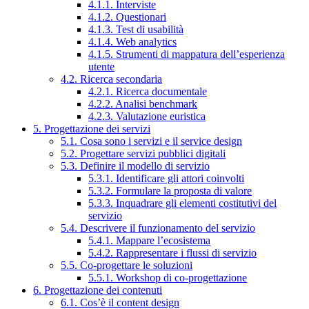
4.1.1. Interviste
4.1.2. Questionari
4.1.3. Test di usabilità
4.1.4. Web analytics
4.1.5. Strumenti di mappatura dell’esperienza
utente
4.2. Ricerca secondaria
4.2.1. Ricerca documentale
4.2.2. Analisi benchmark
4.2.3. Valutazione euristica
5. Progettazione dei servizi
5.1. Cosa sono i servizi e il service design
5.2. Progettare servizi pubblici digitali
5.3. Definire il modello di servizio
5.3.1. Identificare gli attori coinvolti
5.3.2. Formulare la proposta di valore
5.3.3. Inquadrare gli elementi costitutivi del
servizio
5.4. Descrivere il funzionamento del servizio
5.4.1. Mappare l’ecosistema
5.4.2. Rappresentare i flussi di servizio
5.5. Co-progettare le soluzioni
5.5.1. Workshop di co-progettazione
6. Progettazione dei contenuti
6.1. Cos’è il content design