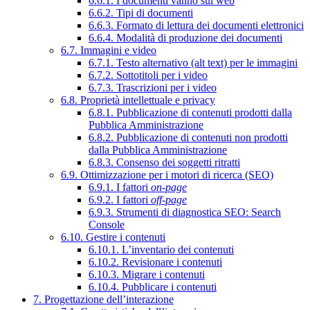
6.6.1. I documenti vanno sul web
6.6.2. Tipi di documenti
6.6.3. Formato di lettura dei documenti elettronici
6.6.4. Modalità di produzione dei documenti
6.7. Immagini e video
6.7.1. Testo alternativo (alt text) per le immagini
6.7.2. Sottotitoli per i video
6.7.3. Trascrizioni per i video
6.8. Proprietà intellettuale e privacy
6.8.1. Pubblicazione di contenuti prodotti dalla
Pubblica Amministrazione
6.8.2. Pubblicazione di contenuti non prodotti
dalla Pubblica Amministrazione
6.8.3. Consenso dei soggetti ritratti
6.9. Ottimizzazione per i motori di ricerca (SEO)
6.9.1. I fattori
on-page
6.9.2. I fattori
off-page
6.9.3. Strumenti di diagnostica SEO: Search
Console
6.10. Gestire i contenuti
6.10.1. L’inventario dei contenuti
6.10.2. Revisionare i contenuti
6.10.3. Migrare i contenuti
6.10.4. Pubblicare i contenuti
7. Progettazione dell’interazione