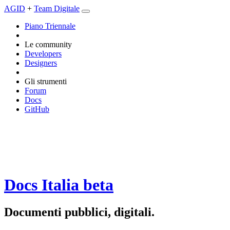
AGID
+
Team Digitale
Piano Triennale
Le community
Developers
Designers
Gli strumenti
Forum
Docs
GitHub
Docs Italia
beta
Documenti pubblici, digitali.