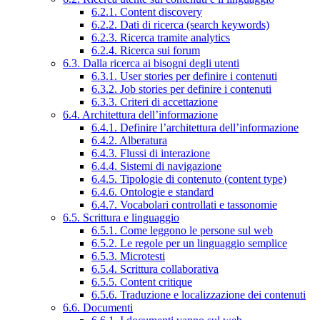
6.2.1. Content discovery
6.2.2. Dati di ricerca (search keywords)
6.2.3. Ricerca tramite analytics
6.2.4. Ricerca sui forum
6.3. Dalla ricerca ai bisogni degli utenti
6.3.1. User stories per definire i contenuti
6.3.2. Job stories per definire i contenuti
6.3.3. Criteri di accettazione
6.4. Architettura dell’informazione
6.4.1. Definire l’architettura dell’informazione
6.4.2. Alberatura
6.4.3. Flussi di interazione
6.4.4. Sistemi di navigazione
6.4.5. Tipologie di contenuto (content type)
6.4.6. Ontologie e standard
6.4.7. Vocabolari controllati e tassonomie
6.5. Scrittura e linguaggio
6.5.1. Come leggono le persone sul web
6.5.2. Le regole per un linguaggio semplice
6.5.3. Microtesti
6.5.4. Scrittura collaborativa
6.5.5. Content critique
6.5.6. Traduzione e localizzazione dei contenuti
6.6. Documenti