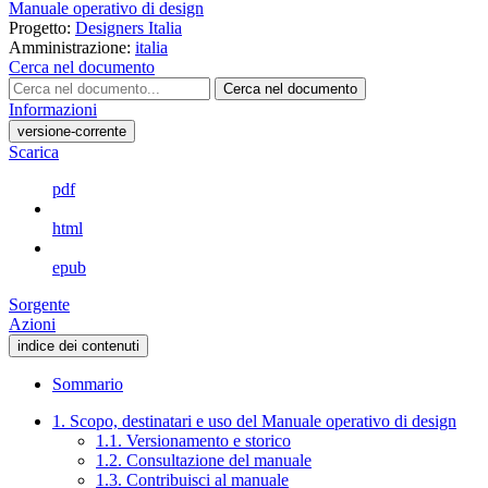
Manuale operativo di design
Progetto:
Designers Italia
Amministrazione:
italia
Cerca nel documento
Cerca nel documento
Informazioni
versione-corrente
Scarica
pdf
html
epub
Sorgente
Azioni
indice dei contenuti
Sommario
1. Scopo, destinatari e uso del Manuale operativo di design
1.1. Versionamento e storico
1.2. Consultazione del manuale
1.3. Contribuisci al manuale