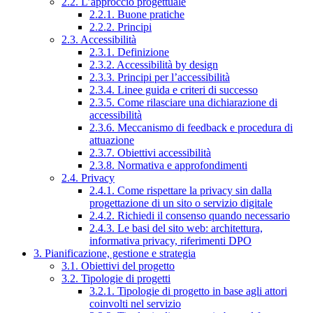
2.2. L’approccio progettuale
2.2.1. Buone pratiche
2.2.2. Principi
2.3. Accessibilità
2.3.1. Definizione
2.3.2. Accessibilità by design
2.3.3. Principi per l’accessibilità
2.3.4. Linee guida e criteri di successo
2.3.5. Come rilasciare una dichiarazione di
accessibilità
2.3.6. Meccanismo di feedback e procedura di
attuazione
2.3.7. Obiettivi accessibilità
2.3.8. Normativa e approfondimenti
2.4. Privacy
2.4.1. Come rispettare la privacy sin dalla
progettazione di un sito o servizio digitale
2.4.2. Richiedi il consenso quando necessario
2.4.3. Le basi del sito web: architettura,
informativa privacy, riferimenti DPO
3. Pianificazione, gestione e strategia
3.1. Obiettivi del progetto
3.2. Tipologie di progetti
3.2.1. Tipologie di progetto in base agli attori
coinvolti nel servizio