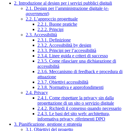
2. Introduzione al design per i servizi pubblici digitali
2.1. Design per l’amministrazione digitale (
e-
government
)
2.2. L’approccio progettuale
2.2.1. Buone pratiche
2.2.2. Principi
2.3. Accessibilità
2.3.1. Definizione
2.3.2. Accessibilità by design
2.3.3. Principi per l’accessibilità
2.3.4. Linee guida e criteri di successo
2.3.5. Come rilasciare una dichiarazione di
accessibilità
2.3.6. Meccanismo di feedback e procedura di
attuazione
2.3.7. Obiettivi accessibilità
2.3.8. Normativa e approfondimenti
2.4. Privacy
2.4.1. Come rispettare la privacy sin dalla
progettazione di un sito o servizio digitale
2.4.2. Richiedi il consenso quando necessario
2.4.3. Le basi del sito web: architettura,
informativa privacy, riferimenti DPO
3. Pianificazione, gestione e strategia
3.1. Obiettivi del progetto