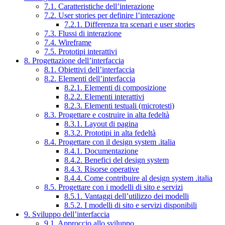
7.1. Caratteristiche dell’interazione
7.2. User stories per definire l’interazione
7.2.1. Differenza tra scenari e user stories
7.3. Flussi di interazione
7.4. Wireframe
7.5. Prototipi interattivi
8. Progettazione dell’interfaccia
8.1. Obiettivi dell’interfaccia
8.2. Elementi dell’interfaccia
8.2.1. Elementi di composizione
8.2.2. Elementi interattivi
8.2.3. Elementi testuali (microtesti)
8.3. Progettare e costruire in alta fedeltà
8.3.1. Layout di pagina
8.3.2. Prototipi in alta fedeltà
8.4. Progettare con il design system .italia
8.4.1. Documentazione
8.4.2. Benefici del design system
8.4.3. Risorse operative
8.4.4. Come contribuire al design system .italia
8.5. Progettare con i modelli di sito e servizi
8.5.1. Vantaggi dell’utilizzo dei modelli
8.5.2. I modelli di sito e servizi disponibili
9. Sviluppo dell’interfaccia
9.1. Approccio allo sviluppo