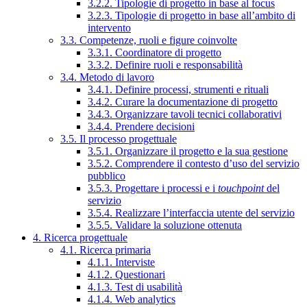
3.2.2. Tipologie di progetto in base al focus
3.2.3. Tipologie di progetto in base all’ambito di
intervento
3.3. Competenze, ruoli e figure coinvolte
3.3.1. Coordinatore di progetto
3.3.2. Definire ruoli e responsabilità
3.4. Metodo di lavoro
3.4.1. Definire processi, strumenti e rituali
3.4.2. Curare la documentazione di progetto
3.4.3. Organizzare tavoli tecnici collaborativi
3.4.4. Prendere decisioni
3.5. Il processo progettuale
3.5.1. Organizzare il progetto e la sua gestione
3.5.2. Comprendere il contesto d’uso del servizio
pubblico
3.5.3. Progettare i processi e i
touchpoint
del
servizio
3.5.4. Realizzare l’interfaccia utente del servizio
3.5.5. Validare la soluzione ottenuta
4. Ricerca progettuale
4.1. Ricerca primaria
4.1.1. Interviste
4.1.2. Questionari
4.1.3. Test di usabilità
4.1.4. Web analytics