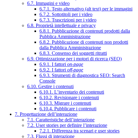
6.7. Immagini e video
6.7.1. Testo alternativo (alt text) per le immagini
6.7.2. Sottotitoli per i video
6.7.3. Trascrizioni per i video
6.8. Proprietà intellettuale e privacy
6.8.1. Pubblicazione di contenuti prodotti dalla
Pubblica Amministrazione
6.8.2. Pubblicazione di contenuti non prodotti
dalla Pubblica Amministrazione
6.8.3. Consenso dei soggetti ritratti
6.9. Ottimizzazione per i motori di ricerca (SEO)
6.9.1. I fattori
on-page
6.9.2. I fattori
off-page
6.9.3. Strumenti di diagnostica SEO: Search
Console
6.10. Gestire i contenuti
6.10.1. L’inventario dei contenuti
6.10.2. Revisionare i contenuti
6.10.3. Migrare i contenuti
6.10.4. Pubblicare i contenuti
7. Progettazione dell’interazione
7.1. Caratteristiche dell’interazione
7.2. User stories per definire l’interazione
7.2.1. Differenza tra scenari e user stories
7.3. Flussi di interazione