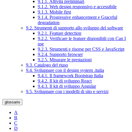
9.1.1. Attività preliminari
9.1.2. Web design responsivo e accessibile
9.1.3. Mobile first
9.1.4. Progressive enhancement e Graceful
degradation
9.2. Strumenti di supporto allo sviluppo del software
9.2.1. Feature detection
9.2.2. Verificare le feature disponibili con Can I
use
9.2.3. Strumenti e risorse per CSS e JavaScript
9.2.4. Supporto browser
9.2.5. Misurare le prestazioni
9.3. Catalogo del riuso
9.4. Sviluppare con il design system .italia
9.4.1. Il framework Bootstrap Italia
9.4.2. Il kit di sviluppo React
9.4.3. Il kit di sviluppo Angular
9.5. Sviluppare con i modelli di sito e servizi
glossario
A
B
C
D