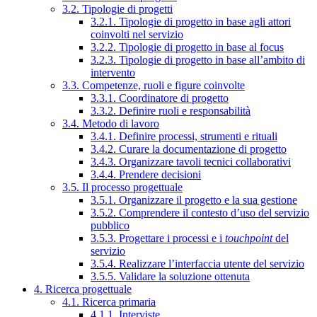
3.2. Tipologie di progetti
3.2.1. Tipologie di progetto in base agli attori
coinvolti nel servizio
3.2.2. Tipologie di progetto in base al focus
3.2.3. Tipologie di progetto in base all’ambito di
intervento
3.3. Competenze, ruoli e figure coinvolte
3.3.1. Coordinatore di progetto
3.3.2. Definire ruoli e responsabilità
3.4. Metodo di lavoro
3.4.1. Definire processi, strumenti e rituali
3.4.2. Curare la documentazione di progetto
3.4.3. Organizzare tavoli tecnici collaborativi
3.4.4. Prendere decisioni
3.5. Il processo progettuale
3.5.1. Organizzare il progetto e la sua gestione
3.5.2. Comprendere il contesto d’uso del servizio
pubblico
3.5.3. Progettare i processi e i
touchpoint
del
servizio
3.5.4. Realizzare l’interfaccia utente del servizio
3.5.5. Validare la soluzione ottenuta
4. Ricerca progettuale
4.1. Ricerca primaria
4.1.1. Interviste