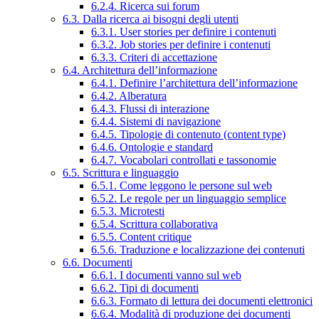
6.2.4. Ricerca sui forum
6.3. Dalla ricerca ai bisogni degli utenti
6.3.1. User stories per definire i contenuti
6.3.2. Job stories per definire i contenuti
6.3.3. Criteri di accettazione
6.4. Architettura dell’informazione
6.4.1. Definire l’architettura dell’informazione
6.4.2. Alberatura
6.4.3. Flussi di interazione
6.4.4. Sistemi di navigazione
6.4.5. Tipologie di contenuto (content type)
6.4.6. Ontologie e standard
6.4.7. Vocabolari controllati e tassonomie
6.5. Scrittura e linguaggio
6.5.1. Come leggono le persone sul web
6.5.2. Le regole per un linguaggio semplice
6.5.3. Microtesti
6.5.4. Scrittura collaborativa
6.5.5. Content critique
6.5.6. Traduzione e localizzazione dei contenuti
6.6. Documenti
6.6.1. I documenti vanno sul web
6.6.2. Tipi di documenti
6.6.3. Formato di lettura dei documenti elettronici
6.6.4. Modalità di produzione dei documenti