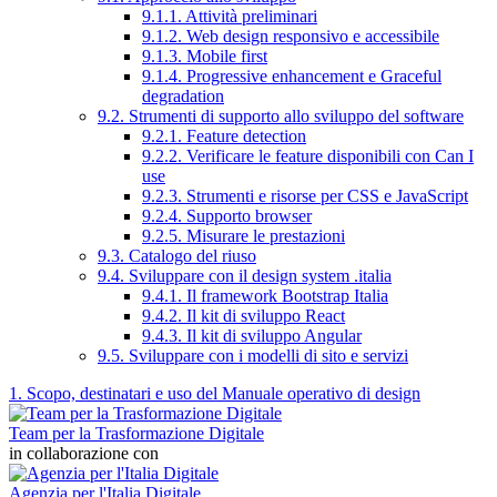
9.1.1. Attività preliminari
9.1.2. Web design responsivo e accessibile
9.1.3. Mobile first
9.1.4. Progressive enhancement e Graceful
degradation
9.2. Strumenti di supporto allo sviluppo del software
9.2.1. Feature detection
9.2.2. Verificare le feature disponibili con Can I
use
9.2.3. Strumenti e risorse per CSS e JavaScript
9.2.4. Supporto browser
9.2.5. Misurare le prestazioni
9.3. Catalogo del riuso
9.4. Sviluppare con il design system .italia
9.4.1. Il framework Bootstrap Italia
9.4.2. Il kit di sviluppo React
9.4.3. Il kit di sviluppo Angular
9.5. Sviluppare con i modelli di sito e servizi
1. Scopo, destinatari e uso del Manuale operativo di design
Team per la Trasformazione Digitale
in collaborazione con
Agenzia per l'Italia Digitale