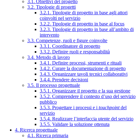
3.1. Obiettivi del progetto
3.2. Tipologie di progetti
3.2.1. Tipologie di progetto in base agli attori
coinvolti nel servizio
3.2.2. Tipologie di progetto in base al focus
3.2.3. Tipologie di progetto in base all’ambito di
intervento
3.3. Competenze, ruoli e figure coinvolte
3.3.1. Coordinatore di progetto
3.3.2. Definire ruoli e responsabilità
3.4. Metodo di lavoro
3.4.1. Definire processi, strumenti e rituali
3.4.2. Curare la documentazione di progetto
3.4.3. Organizzare tavoli tecnici collaborativi
3.4.4. Prendere decisioni
3.5. Il processo progettuale
3.5.1. Organizzare il progetto e la sua gestione
3.5.2. Comprendere il contesto d’uso del servizio
pubblico
3.5.3. Progettare i processi e i
touchpoint
del
servizio
3.5.4. Realizzare l’interfaccia utente del servizio
3.5.5. Validare la soluzione ottenuta
4. Ricerca progettuale
4.1. Ricerca primaria