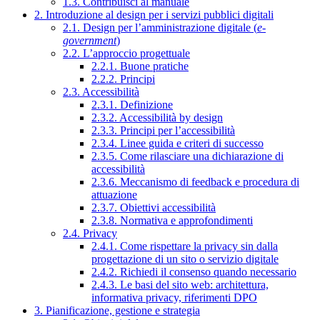
1.3. Contribuisci al manuale
2. Introduzione al design per i servizi pubblici digitali
2.1. Design per l’amministrazione digitale (
e-
government
)
2.2. L’approccio progettuale
2.2.1. Buone pratiche
2.2.2. Principi
2.3. Accessibilità
2.3.1. Definizione
2.3.2. Accessibilità by design
2.3.3. Principi per l’accessibilità
2.3.4. Linee guida e criteri di successo
2.3.5. Come rilasciare una dichiarazione di
accessibilità
2.3.6. Meccanismo di feedback e procedura di
attuazione
2.3.7. Obiettivi accessibilità
2.3.8. Normativa e approfondimenti
2.4. Privacy
2.4.1. Come rispettare la privacy sin dalla
progettazione di un sito o servizio digitale
2.4.2. Richiedi il consenso quando necessario
2.4.3. Le basi del sito web: architettura,
informativa privacy, riferimenti DPO
3. Pianificazione, gestione e strategia