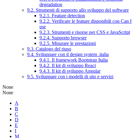
degradation
9.2. Strumenti di supporto allo sviluppo del software
9.2.1. Feature detection
9.2.2. Verificare le feature disponibili con Can I
use
9.2.3. Strumenti e risorse per CSS e JavaScript
9.2.4. Supporto browser
9.2.5. Misurare le prestazioni
9.3. Catalogo del riuso
9.4. Sviluppare con il design system .italia
9.4.1. Il framework Bootstrap Italia
9.4.2. Il kit di sviluppo React
9.4.3. Il kit di sviluppo Angular
9.5. Sviluppare con i modelli di sito e servizi
None
None
A
B
C
D
E
I
M