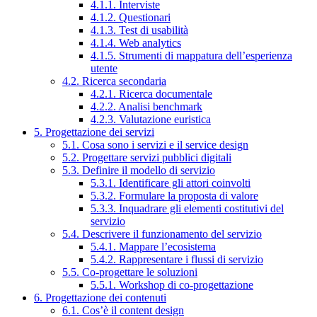
4.1.1. Interviste
4.1.2. Questionari
4.1.3. Test di usabilità
4.1.4. Web analytics
4.1.5. Strumenti di mappatura dell’esperienza
utente
4.2. Ricerca secondaria
4.2.1. Ricerca documentale
4.2.2. Analisi benchmark
4.2.3. Valutazione euristica
5. Progettazione dei servizi
5.1. Cosa sono i servizi e il service design
5.2. Progettare servizi pubblici digitali
5.3. Definire il modello di servizio
5.3.1. Identificare gli attori coinvolti
5.3.2. Formulare la proposta di valore
5.3.3. Inquadrare gli elementi costitutivi del
servizio
5.4. Descrivere il funzionamento del servizio
5.4.1. Mappare l’ecosistema
5.4.2. Rappresentare i flussi di servizio
5.5. Co-progettare le soluzioni
5.5.1. Workshop di co-progettazione
6. Progettazione dei contenuti
6.1. Cos’è il content design