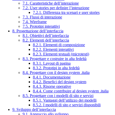
7.1. Caratteristiche dell’interazione
7.2. User stories per definire l’interazione
7.2.1. Differenza tra scenari e user stories
7.3. Flussi di interazione
7.4. Wireframe
7.5. Prototipi interattivi
8. Progettazione dell’interfaccia
8.1. Obiettivi dell’interfaccia
8.2. Elementi dell’interfaccia
8.2.1. Elementi di composizione
8.2.2. Elementi interattivi
8.2.3. Elementi testuali (microtesti)
8.3. Progettare e costruire in alta fedeltà
8.3.1. Layout di pagina
8.3.2. Prototipi in alta fedeltà
8.4. Progettare con il design system .italia
8.4.1. Documentazione
8.4.2. Benefici del design system
8.4.3. Risorse operative
8.4.4. Come contribuire al design system .italia
8.5. Progettare con i modelli di sito e servizi
8.5.1. Vantaggi dell’utilizzo dei modelli
8.5.2. I modelli di sito e servizi disponibili
9. Sviluppo dell’interfaccia
9.1. Approccio allo sviluppo