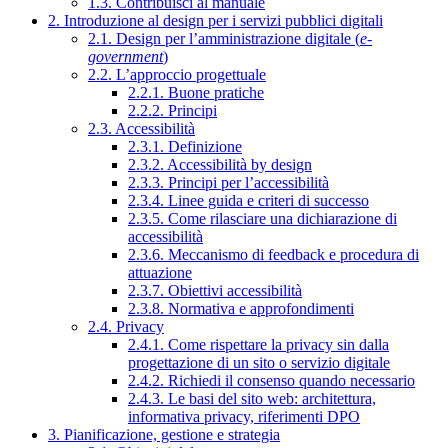
1.3. Contribuisci al manuale
2. Introduzione al design per i servizi pubblici digitali
2.1. Design per l’amministrazione digitale (
e-
government
)
2.2. L’approccio progettuale
2.2.1. Buone pratiche
2.2.2. Principi
2.3. Accessibilità
2.3.1. Definizione
2.3.2. Accessibilità by design
2.3.3. Principi per l’accessibilità
2.3.4. Linee guida e criteri di successo
2.3.5. Come rilasciare una dichiarazione di
accessibilità
2.3.6. Meccanismo di feedback e procedura di
attuazione
2.3.7. Obiettivi accessibilità
2.3.8. Normativa e approfondimenti
2.4. Privacy
2.4.1. Come rispettare la privacy sin dalla
progettazione di un sito o servizio digitale
2.4.2. Richiedi il consenso quando necessario
2.4.3. Le basi del sito web: architettura,
informativa privacy, riferimenti DPO
3. Pianificazione, gestione e strategia