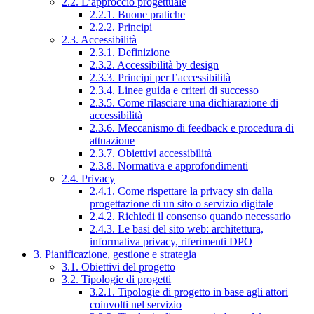
2.2. L’approccio progettuale
2.2.1. Buone pratiche
2.2.2. Principi
2.3. Accessibilità
2.3.1. Definizione
2.3.2. Accessibilità by design
2.3.3. Principi per l’accessibilità
2.3.4. Linee guida e criteri di successo
2.3.5. Come rilasciare una dichiarazione di
accessibilità
2.3.6. Meccanismo di feedback e procedura di
attuazione
2.3.7. Obiettivi accessibilità
2.3.8. Normativa e approfondimenti
2.4. Privacy
2.4.1. Come rispettare la privacy sin dalla
progettazione di un sito o servizio digitale
2.4.2. Richiedi il consenso quando necessario
2.4.3. Le basi del sito web: architettura,
informativa privacy, riferimenti DPO
3. Pianificazione, gestione e strategia
3.1. Obiettivi del progetto
3.2. Tipologie di progetti
3.2.1. Tipologie di progetto in base agli attori
coinvolti nel servizio