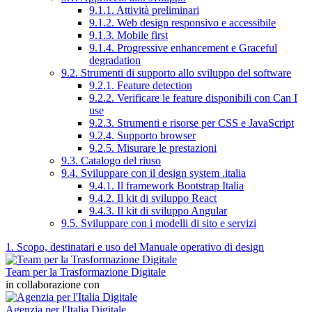
9.1.1. Attività preliminari
9.1.2. Web design responsivo e accessibile
9.1.3. Mobile first
9.1.4. Progressive enhancement e Graceful
degradation
9.2. Strumenti di supporto allo sviluppo del software
9.2.1. Feature detection
9.2.2. Verificare le feature disponibili con Can I
use
9.2.3. Strumenti e risorse per CSS e JavaScript
9.2.4. Supporto browser
9.2.5. Misurare le prestazioni
9.3. Catalogo del riuso
9.4. Sviluppare con il design system .italia
9.4.1. Il framework Bootstrap Italia
9.4.2. Il kit di sviluppo React
9.4.3. Il kit di sviluppo Angular
9.5. Sviluppare con i modelli di sito e servizi
1. Scopo, destinatari e uso del Manuale operativo di design
Team per la Trasformazione Digitale
in collaborazione con
Agenzia per l'Italia Digitale