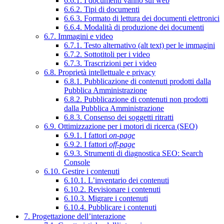
6.6.1. I documenti vanno sul web
6.6.2. Tipi di documenti
6.6.3. Formato di lettura dei documenti elettronici
6.6.4. Modalità di produzione dei documenti
6.7. Immagini e video
6.7.1. Testo alternativo (alt text) per le immagini
6.7.2. Sottotitoli per i video
6.7.3. Trascrizioni per i video
6.8. Proprietà intellettuale e privacy
6.8.1. Pubblicazione di contenuti prodotti dalla
Pubblica Amministrazione
6.8.2. Pubblicazione di contenuti non prodotti
dalla Pubblica Amministrazione
6.8.3. Consenso dei soggetti ritratti
6.9. Ottimizzazione per i motori di ricerca (SEO)
6.9.1. I fattori
on-page
6.9.2. I fattori
off-page
6.9.3. Strumenti di diagnostica SEO: Search
Console
6.10. Gestire i contenuti
6.10.1. L’inventario dei contenuti
6.10.2. Revisionare i contenuti
6.10.3. Migrare i contenuti
6.10.4. Pubblicare i contenuti
7. Progettazione dell’interazione