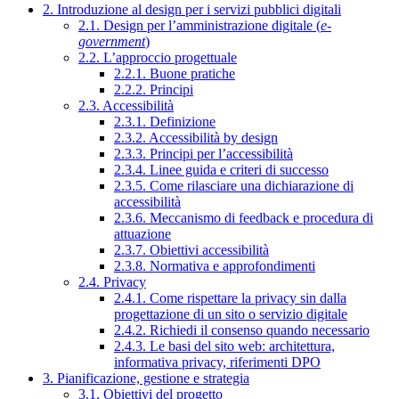
2. Introduzione al design per i servizi pubblici digitali
2.1. Design per l’amministrazione digitale (
e-
government
)
2.2. L’approccio progettuale
2.2.1. Buone pratiche
2.2.2. Principi
2.3. Accessibilità
2.3.1. Definizione
2.3.2. Accessibilità by design
2.3.3. Principi per l’accessibilità
2.3.4. Linee guida e criteri di successo
2.3.5. Come rilasciare una dichiarazione di
accessibilità
2.3.6. Meccanismo di feedback e procedura di
attuazione
2.3.7. Obiettivi accessibilità
2.3.8. Normativa e approfondimenti
2.4. Privacy
2.4.1. Come rispettare la privacy sin dalla
progettazione di un sito o servizio digitale
2.4.2. Richiedi il consenso quando necessario
2.4.3. Le basi del sito web: architettura,
informativa privacy, riferimenti DPO
3. Pianificazione, gestione e strategia
3.1. Obiettivi del progetto