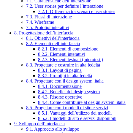
7.1. Caratteristiche dell’interazione
7.2. User stories per definire l’interazione
7.2.1. Differenza tra scenari e user stories
7.3. Flussi di interazione
7.4. Wireframe
7.5. Prototipi interattivi
8. Progettazione dell’interfaccia
8.1. Obiettivi dell’interfaccia
8.2. Elementi dell’interfaccia
8.2.1. Elementi di composizione
8.2.2. Elementi interattivi
8.2.3. Elementi testuali (microtesti)
8.3. Progettare e costruire in alta fedeltà
8.3.1. Layout di pagina
8.3.2. Prototipi in alta fedeltà
8.4. Progettare con il design system .italia
8.4.1. Documentazione
8.4.2. Benefici del design system
8.4.3. Risorse operative
8.4.4. Come contribuire al design system .italia
8.5. Progettare con i modelli di sito e servizi
8.5.1. Vantaggi dell’utilizzo dei modelli
8.5.2. I modelli di sito e servizi disponibili
9. Sviluppo dell’interfaccia
9.1. Approccio allo sviluppo