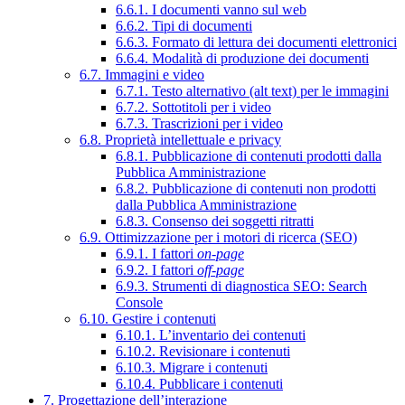
6.6.1. I documenti vanno sul web
6.6.2. Tipi di documenti
6.6.3. Formato di lettura dei documenti elettronici
6.6.4. Modalità di produzione dei documenti
6.7. Immagini e video
6.7.1. Testo alternativo (alt text) per le immagini
6.7.2. Sottotitoli per i video
6.7.3. Trascrizioni per i video
6.8. Proprietà intellettuale e privacy
6.8.1. Pubblicazione di contenuti prodotti dalla
Pubblica Amministrazione
6.8.2. Pubblicazione di contenuti non prodotti
dalla Pubblica Amministrazione
6.8.3. Consenso dei soggetti ritratti
6.9. Ottimizzazione per i motori di ricerca (SEO)
6.9.1. I fattori
on-page
6.9.2. I fattori
off-page
6.9.3. Strumenti di diagnostica SEO: Search
Console
6.10. Gestire i contenuti
6.10.1. L’inventario dei contenuti
6.10.2. Revisionare i contenuti
6.10.3. Migrare i contenuti
6.10.4. Pubblicare i contenuti
7. Progettazione dell’interazione