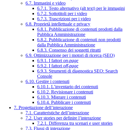
6.7. Immagini e video
6.7.1. Testo alternativo (alt text) per le immagini
6.7.2. Sottotitoli per i video
6.7.3. Trascrizioni per i video
6.8. Proprietà intellettuale e privacy
6.8.1. Pubblicazione di contenuti prodotti dalla
Pubblica Amministrazione
6.8.2. Pubblicazione di contenuti non prodotti
dalla Pubblica Amministrazione
6.8.3. Consenso dei soggetti ritratti
6.9. Ottimizzazione per i motori di ricerca (SEO)
6.9.1. I fattori
on-page
6.9.2. I fattori
off-page
6.9.3. Strumenti di diagnostica SEO: Search
Console
6.10. Gestire i contenuti
6.10.1. L’inventario dei contenuti
6.10.2. Revisionare i contenuti
6.10.3. Migrare i contenuti
6.10.4. Pubblicare i contenuti
7. Progettazione dell’interazione
7.1. Caratteristiche dell’interazione
7.2. User stories per definire l’interazione
7.2.1. Differenza tra scenari e user stories
7.3. Flussi di interazione