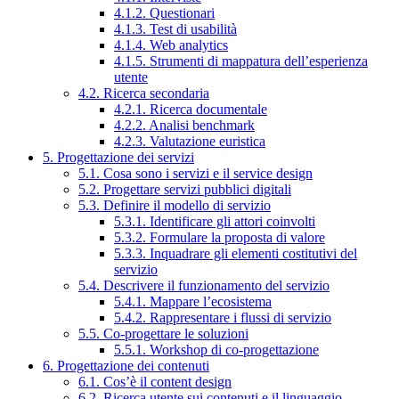
4.1.2. Questionari
4.1.3. Test di usabilità
4.1.4. Web analytics
4.1.5. Strumenti di mappatura dell’esperienza
utente
4.2. Ricerca secondaria
4.2.1. Ricerca documentale
4.2.2. Analisi benchmark
4.2.3. Valutazione euristica
5. Progettazione dei servizi
5.1. Cosa sono i servizi e il service design
5.2. Progettare servizi pubblici digitali
5.3. Definire il modello di servizio
5.3.1. Identificare gli attori coinvolti
5.3.2. Formulare la proposta di valore
5.3.3. Inquadrare gli elementi costitutivi del
servizio
5.4. Descrivere il funzionamento del servizio
5.4.1. Mappare l’ecosistema
5.4.2. Rappresentare i flussi di servizio
5.5. Co-progettare le soluzioni
5.5.1. Workshop di co-progettazione
6. Progettazione dei contenuti
6.1. Cos’è il content design
6.2. Ricerca utente sui contenuti e il linguaggio