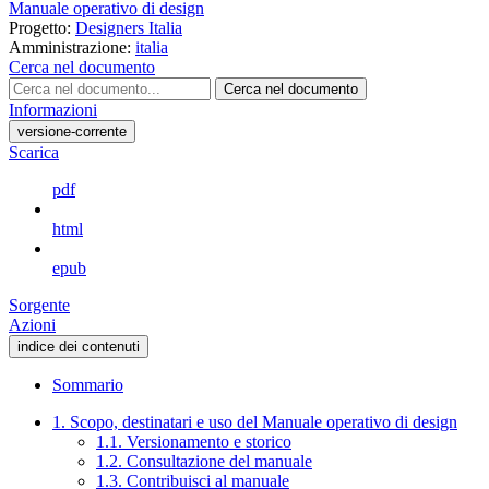
Manuale operativo di design
Progetto:
Designers Italia
Amministrazione:
italia
Cerca nel documento
Cerca nel documento
Informazioni
versione-corrente
Scarica
pdf
html
epub
Sorgente
Azioni
indice dei contenuti
Sommario
1. Scopo, destinatari e uso del Manuale operativo di design
1.1. Versionamento e storico
1.2. Consultazione del manuale
1.3. Contribuisci al manuale