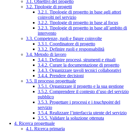
3.1. Obiettivi del progetto
3.2. Tipologie di progetti
3.2.1. Tipologie di progetto in base agli attori
coinvolti nel servizio
3.2.2. Tipologie di progetto in base al focus
3.2.3. Tipologie di progetto in base all’ambito di
intervento
3.3. Competenze, ruoli e figure coinvolte
3.3.1. Coordinatore di progetto
3.3.2. Definire ruoli e responsabilità
3.4. Metodo di lavoro
3.4.1. Definire processi, strumenti e rituali
3.4.2. Curare la documentazione di progetto
3.4.3. Organizzare tavoli tecnici collaborativi
3.4.4. Prendere decisioni
3.5. Il processo progettuale
3.5.1. Organizzare il progetto e la sua gestione
3.5.2. Comprendere il contesto d’uso del servizio
pubblico
3.5.3. Progettare i processi e i
touchpoint
del
servizio
3.5.4. Realizzare l’interfaccia utente del servizio
3.5.5. Validare la soluzione ottenuta
4. Ricerca progettuale
4.1. Ricerca primaria