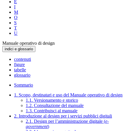
E
I
M
O
S
T
U
Manuale operativo di design
indici e glossario
contenuti
figure
tabelle
glossario
Sommario
1. Scopo, destinatari e uso del Manuale operativo di design
1.1. Versionamento e storico
1.2. Consultazione del manuale
1.3. Contribuisci al manuale
2. Introduzione al design per i servizi pubblici digitali
2.1. Design per l’amministrazione digitale (
e-
government
)