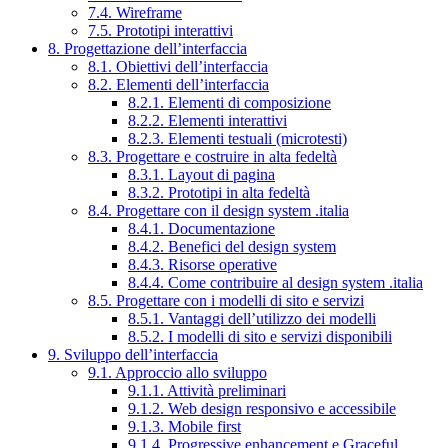
7.4. Wireframe
7.5. Prototipi interattivi
8. Progettazione dell’interfaccia
8.1. Obiettivi dell’interfaccia
8.2. Elementi dell’interfaccia
8.2.1. Elementi di composizione
8.2.2. Elementi interattivi
8.2.3. Elementi testuali (microtesti)
8.3. Progettare e costruire in alta fedeltà
8.3.1. Layout di pagina
8.3.2. Prototipi in alta fedeltà
8.4. Progettare con il design system .italia
8.4.1. Documentazione
8.4.2. Benefici del design system
8.4.3. Risorse operative
8.4.4. Come contribuire al design system .italia
8.5. Progettare con i modelli di sito e servizi
8.5.1. Vantaggi dell’utilizzo dei modelli
8.5.2. I modelli di sito e servizi disponibili
9. Sviluppo dell’interfaccia
9.1. Approccio allo sviluppo
9.1.1. Attività preliminari
9.1.2. Web design responsivo e accessibile
9.1.3. Mobile first
9.1.4. Progressive enhancement e Graceful