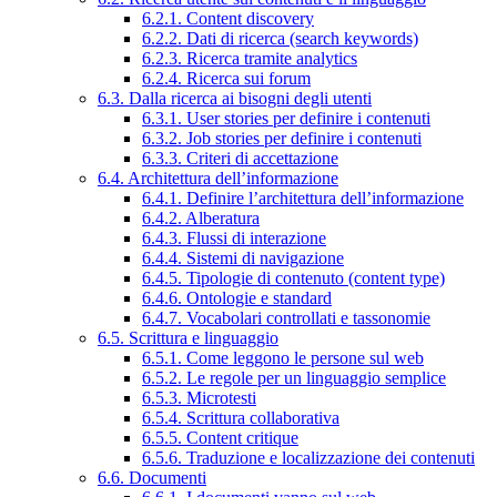
6.2.1. Content discovery
6.2.2. Dati di ricerca (search keywords)
6.2.3. Ricerca tramite analytics
6.2.4. Ricerca sui forum
6.3. Dalla ricerca ai bisogni degli utenti
6.3.1. User stories per definire i contenuti
6.3.2. Job stories per definire i contenuti
6.3.3. Criteri di accettazione
6.4. Architettura dell’informazione
6.4.1. Definire l’architettura dell’informazione
6.4.2. Alberatura
6.4.3. Flussi di interazione
6.4.4. Sistemi di navigazione
6.4.5. Tipologie di contenuto (content type)
6.4.6. Ontologie e standard
6.4.7. Vocabolari controllati e tassonomie
6.5. Scrittura e linguaggio
6.5.1. Come leggono le persone sul web
6.5.2. Le regole per un linguaggio semplice
6.5.3. Microtesti
6.5.4. Scrittura collaborativa
6.5.5. Content critique
6.5.6. Traduzione e localizzazione dei contenuti
6.6. Documenti