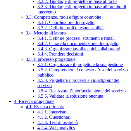
3.2.2. Tipologie di progetto in base al focus
3.2.3. Tipologie di progetto in base all’ambito di
intervento
3.3. Competenze, ruoli e figure coinvolte
3.3.1. Coordinatore di progetto
3.3.2. Definire ruoli e responsabilità
3.4. Metodo di lavoro
3.4.1. Definire processi, strumenti e rituali
3.4.2. Curare la documentazione di progetto
3.4.3. Organizzare tavoli tecnici collaborativi
3.4.4. Prendere decisioni
3.5. Il processo progettuale
3.5.1. Organizzare il progetto e la sua gestione
3.5.2. Comprendere il contesto d’uso del servizio
pubblico
3.5.3. Progettare i processi e i
touchpoint
del
servizio
3.5.4. Realizzare l’interfaccia utente del servizio
3.5.5. Validare la soluzione ottenuta
4. Ricerca progettuale
4.1. Ricerca primaria
4.1.1. Interviste
4.1.2. Questionari
4.1.3. Test di usabilità
4.1.4. Web analytics