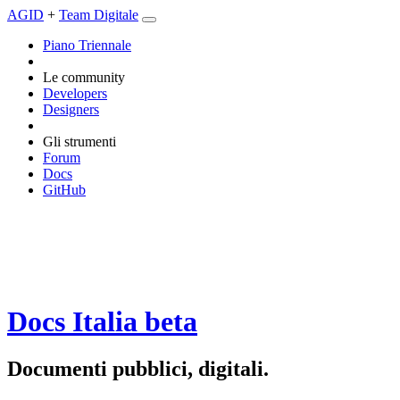
AGID
+
Team Digitale
Piano Triennale
Le community
Developers
Designers
Gli strumenti
Forum
Docs
GitHub
Docs Italia
beta
Documenti pubblici, digitali.