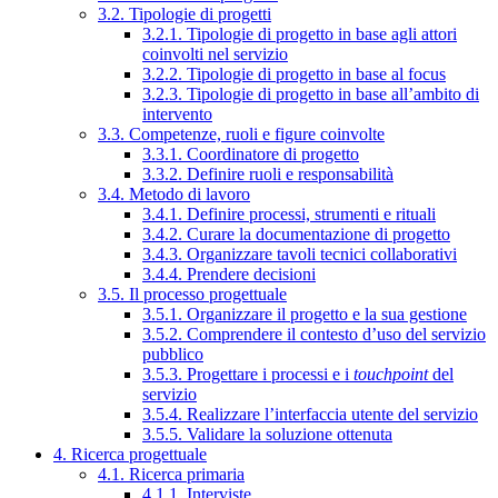
3.2. Tipologie di progetti
3.2.1. Tipologie di progetto in base agli attori
coinvolti nel servizio
3.2.2. Tipologie di progetto in base al focus
3.2.3. Tipologie di progetto in base all’ambito di
intervento
3.3. Competenze, ruoli e figure coinvolte
3.3.1. Coordinatore di progetto
3.3.2. Definire ruoli e responsabilità
3.4. Metodo di lavoro
3.4.1. Definire processi, strumenti e rituali
3.4.2. Curare la documentazione di progetto
3.4.3. Organizzare tavoli tecnici collaborativi
3.4.4. Prendere decisioni
3.5. Il processo progettuale
3.5.1. Organizzare il progetto e la sua gestione
3.5.2. Comprendere il contesto d’uso del servizio
pubblico
3.5.3. Progettare i processi e i
touchpoint
del
servizio
3.5.4. Realizzare l’interfaccia utente del servizio
3.5.5. Validare la soluzione ottenuta
4. Ricerca progettuale
4.1. Ricerca primaria
4.1.1. Interviste