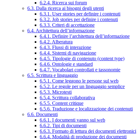
6.2.4. Ricerca sui forum
6.3. Dalla ricerca ai bisogni degli utenti
6.3.1. User stories per definire i contenuti
6.3.2. Job stories per definire i contenuti
6.3.3. Criteri di accettazione
6.4. Architettura dell’informazione
6.4.1. Definire l’architettura dell’informazione
6.4.2. Alberatura
6.4.3. Flussi di interazione
6.4.4. Sistemi di navigazione
6.4.5. Tipologie di contenuto (content type)
6.4.6. Ontologie e standard
6.4.7. Vocabolari controllati e tassonomie
6.5. Scrittura e linguaggio
6.5.1. Come leggono le persone sul web
6.5.2. Le regole per un linguaggio semplice
6.5.3. Microtesti
6.5.4. Scrittura collaborativa
6.5.5. Content critique
6.5.6. Traduzione e localizzazione dei contenuti
6.6. Documenti
6.6.1. I documenti vanno sul web
6.6.2. Tipi di documenti
6.6.3. Formato di lettura dei documenti elettronici
6.6.4. Modalità di produzione dei documenti