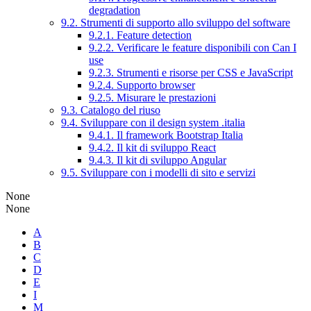
degradation
9.2. Strumenti di supporto allo sviluppo del software
9.2.1. Feature detection
9.2.2. Verificare le feature disponibili con Can I
use
9.2.3. Strumenti e risorse per CSS e JavaScript
9.2.4. Supporto browser
9.2.5. Misurare le prestazioni
9.3. Catalogo del riuso
9.4. Sviluppare con il design system .italia
9.4.1. Il framework Bootstrap Italia
9.4.2. Il kit di sviluppo React
9.4.3. Il kit di sviluppo Angular
9.5. Sviluppare con i modelli di sito e servizi
None
None
A
B
C
D
E
I
M