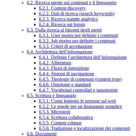
6.2. Ricerca utente sui contenuti e il linguaggio
6.2.1. Content discovery
6.2.2. Dati di ricerca (search keywords)
6.2.3. Ricerca tramite analytics
6.2.4. Ricerca sui forum
6.3. Dalla ricerca ai bisogni degli utenti
6.3.1. User stories per definire i contenuti
6.3.2. Job stories per definire i contenuti
6.3.3. Criteri di accettazione
6.4. Architettura dell’informazione
6.4.1. Definire l’architettura dell’informazione
6.4.2. Alberatura
6.4.3. Flussi di interazione
6.4.4. Sistemi di navigazione
6.4.5. Tipologie di contenuto (content type)
6.4.6. Ontologie e standard
6.4.7. Vocabolari controllati e tassonomie
6.5. Scrittura e linguaggio
6.5.1. Come leggono le persone sul web
6.5.2. Le regole per un linguaggio semplice
6.5.3. Microtesti
6.5.4. Scrittura collaborativa
6.5.5. Content critique
6.5.6. Traduzione e localizzazione dei contenuti
6.6. Documenti