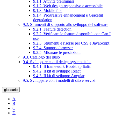
9.1.1. Attività preliminari
9.1.2. Web design responsivo e accessibile
9.1.3. Mobile first
9.1.4. Progressive enhancement e Graceful
degradation
9.2. Strumenti di supporto allo sviluppo del software
9.2.1. Feature detection
9.2.2. Verificare le feature disponibili con Can I
use
9.2.3. Strumenti e risorse per CSS e JavaScript
9.2.4. Supporto browser
9.2.5. Misurare le prestazioni
9.3. Catalogo del riuso
9.4. Sviluppare con il design system .italia
9.4.1. Il framework Bootstrap Italia
9.4.2. Il kit di sviluppo React
9.4.3. Il kit di sviluppo Angular
9.5. Sviluppare con i modelli di sito e servizi
glossario
A
B
C
D